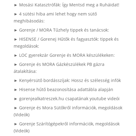
► Mosási Katasztrófák: Így Mentsd meg a Ruháidat!
► 4 sütési hiba ami lehet hogy nem sütő
meghibásodás:
► Gorenje / MORA Tűzhely tippek és tanácsok:
► HISENSE / Gorenej Hűtők és fagyasztók: tippek és
megoldások:
► LOC gyerekzár Gorenje és MORA készülékeken:
► Gorenje és MORA Gázkészülékek PB gázra
átalakítása:
► Kenyérsütő bordásszíjak: Hossz és szélesség infók
► Hisense hűtő beazonosítása adattábla alapján
► gorenjealkatreszek.hu csapatának youtube videói
► Gorenje és Mora Sütőkről információk, megoldások
(Videók)
► Gorenje Szárítógépekről információk, megoldások
(Videók)