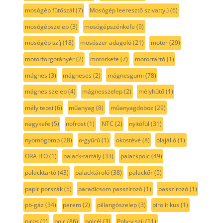
mosógép fűtőszál
(7)
Mosógép leeresztő szivattyú
(6)
mosógépszelep
(3)
mosógépszénkefe
(9)
mosógép szíj
(18)
mosószer adagoló
(21)
motor
(29)
motorforgótányér
(2)
motorkefe
(7)
motortartó
(1)
mágnes
(3)
mágneses
(2)
mágnesgumi
(78)
mágnes szelep
(4)
mágnesszelep
(2)
mélyhűtő
(1)
mély tepsi
(6)
műanyag
(8)
műanyagdoboz
(29)
nagykefe
(5)
nofrost
(1)
NTC
(2)
nyitófül
(31)
nyomógomb
(28)
o-gyűrű
(1)
okostévé
(8)
olajálló
(1)
ORA ITO
(1)
palack-tartály
(33)
palackpolc
(49)
palacktartó
(43)
palacktároló
(38)
palackőr
(5)
papír porszák
(5)
paradicsom passzírozó
(1)
passzírozó
(1)
pb-gáz
(34)
perem
(2)
pillangószelep
(3)
pirolitikus
(1)
piros
(1)
polc
(86)
polcél
(3)
Poly-v szíj
(11)