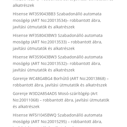
alkatrészek
Hisense WF3S9043BB3 Szabadonálló automata
mosógép (ART No:20013534)– robbantott ábra,
javítási útmutatók és alkatrészek
Hisense WF3S8043BW3 Szabadonálló automata
mosógép (ART No:20013533) – robbantott ábra,
javítási útmutatók és alkatrészek
Hisense WF3S9043BW3 Szabadonálló automata
mosógép (ART No:20013532)– robbantott ábra,
javítási útmutatók és alkatrészek
Gorenje WC48G4BG4 Borhűtő (ART No:20013868) –
robbantott ábra, javítási útmutatók és alkatrészek
Gorenje W3D2A854ADS Mosó-szárítógép (Art
No:20011068) – robbantott ábra, javítási útmutatók
és alkatrészek
Hisense WF5I1045BWQ Szabadonálló automata
mosógép (ART No:20015295) – robbantott ábra,