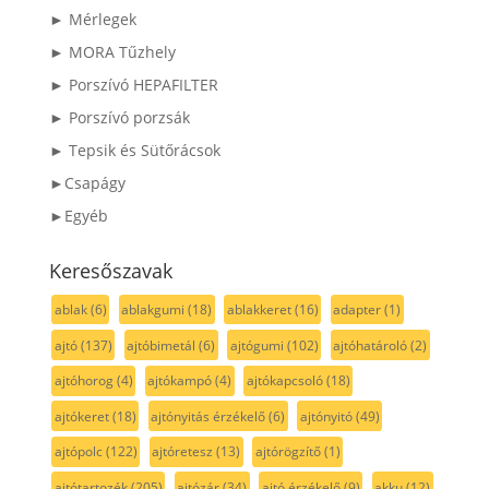
► Mérlegek
► MORA Tűzhely
► Porszívó HEPAFILTER
► Porszívó porzsák
► Tepsik és Sütőrácsok
►Csapágy
►Egyéb
Keresőszavak
ablak
(6)
ablakgumi
(18)
ablakkeret
(16)
adapter
(1)
ajtó
(137)
ajtóbimetál
(6)
ajtógumi
(102)
ajtóhatároló
(2)
ajtóhorog
(4)
ajtókampó
(4)
ajtókapcsoló
(18)
ajtókeret
(18)
ajtónyitás érzékelő
(6)
ajtónyitó
(49)
ajtópolc
(122)
ajtóretesz
(13)
ajtórögzítő
(1)
ajtótartozék
(205)
ajtózár
(34)
ajtó érzékelő
(9)
akku
(12)