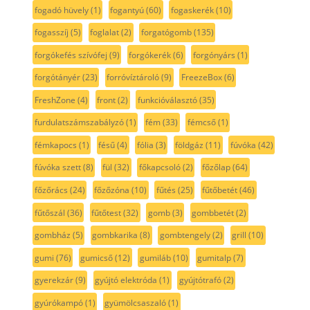
fogadó hüvely
(1)
fogantyú
(60)
fogaskerék
(10)
fogasszíj
(5)
foglalat
(2)
forgatógomb
(135)
forgókefés szívófej
(9)
forgókerék
(6)
forgónyárs
(1)
forgótányér
(23)
forróvíztároló
(9)
FreezeBox
(6)
FreshZone
(4)
front
(2)
funkcióválasztó
(35)
furdulatszámszabályzó
(1)
fém
(33)
fémcső
(1)
fémkapocs
(1)
fésű
(4)
fólia
(3)
földgáz
(11)
fúvóka
(42)
fúvóka szett
(8)
fül
(32)
főkapcsoló
(2)
főzőlap
(64)
főzőrács
(24)
főzőzóna
(10)
fűtés
(25)
fűtőbetét
(46)
fűtőszál
(36)
fűtőtest
(32)
gomb
(3)
gombbetét
(2)
gombház
(5)
gombkarika
(8)
gombtengely
(2)
grill
(10)
gumi
(76)
gumicső
(12)
gumiláb
(10)
gumitalp
(7)
gyerekzár
(9)
gyújtó elektróda
(1)
gyújtótrafó
(2)
gyúrókampó
(1)
gyümölcsaszaló
(1)