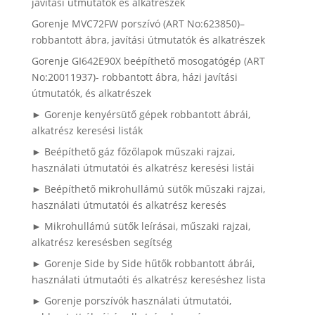
javítási útmutatók és alkatrészek
Gorenje MVC72FW porszívó (ART No:623850)–
robbantott ábra, javítási útmutatók és alkatrészek
Gorenje GI642E90X beépíthető mosogatógép (ART
No:20011937)- robbantott ábra, házi javítási
útmutatók, és alkatrészek
► Gorenje kenyérsütő gépek robbantott ábrái,
alkatrész keresési listák
► Beépíthető gáz főzőlapok műszaki rajzai,
használati útmutatói és alkatrész keresési listái
► Beépíthető mikrohullámú sütők műszaki rajzai,
használati útmutatói és alkatrész keresés
► Mikrohullámú sütők leírásai, műszaki rajzai,
alkatrész keresésben segítség
► Gorenje Side by Side hűtők robbantott ábrái,
használati útmutaóti és alkatrész kereséshez lista
► Gorenje porszívók használati útmutatói,