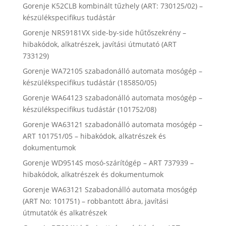
Gorenje K52CLB kombinált tűzhely (ART: 730125/02) –
készülékspecifikus tudástár
Gorenje NRS9181VX side-by-side hűtőszekrény –
hibakódok, alkatrészek, javítási útmutató (ART
733129)
Gorenje WA72105 szabadonálló automata mosógép –
készülékspecifikus tudástár (185850/05)
Gorenje WA64123 szabadonálló automata mosógép –
készülékspecifikus tudástár (101752/08)
Gorenje WA63121 szabadonálló automata mosógép –
ART 101751/05 – hibakódok, alkatrészek és
dokumentumok
Gorenje WD9514S mosó-szárítógép – ART 737939 –
hibakódok, alkatrészek és dokumentumok
Gorenje WA63121 Szabadonálló automata mosógép
(ART No: 101751) – robbantott ábra, javítási
útmutatók és alkatrészek