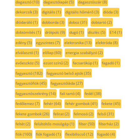
dagasztó
(10)
dagasztólapát
(5)
dagasztószár
(8)
dekorcsík
(3)
digitális
(1)
digitális hőmérő
(3)
dióda
(3)
diódaráló
(1)
dobborda
(3)
doboz
(31)
dobtartó
(2)
dobtömítés
(1)
drótpolc
(9)
dugó
(1)
díszléc
(5)
E14
(1)
edény
(5)
egyszintes
(7)
elektronika
(13)
elektróda
(8)
elválasztó
(1)
előlap
(60)
energia szabályzó
(2)
evőeszköz
(5)
ezüst színű
(2)
facsarókúp
(1)
fagadó
(1)
fagyasztó
(182)
fagyasztó belső ajtók
(35)
fagyasztófiók
(45)
fagyasztóláda
(27)
fagyasztószekrény
(14)
fali tartó
(4)
fedél
(38)
fedőlemez
(7)
fehér
(64)
fehér gombok
(41)
fekete
(45)
fekete gombok
(26)
felirat
(2)
felmosó
(2)
felső
(31)
feltét
(2)
felültöltős mosógép
(1)
filter
(50)
filterház
(2)
fiók
(160)
fiók fogadó
(1)
flexibiliscső
(12)
fogadó
(4)