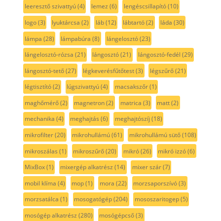
leeresztő szivattyú
(4)
lemez
(6)
lengéscsillapító
(10)
logo
(3)
lyuktárcsa
(2)
láb
(12)
lábtartó
(2)
láda
(30)
lámpa
(28)
lámpabúra
(8)
lángelosztó
(23)
lángelosztó-rózsa
(21)
lángosztó
(21)
lángosztó-fedél
(29)
lángosztó-tető
(27)
légkeverésfűtőtest
(3)
légszűrő
(21)
légtisztító
(2)
lúgszivattyú
(4)
macsakszőr
(1)
maghőmérő
(2)
magnetron
(2)
matrica
(3)
matt
(2)
mechanika
(4)
meghajtás
(6)
meghajtószíj
(18)
mikrofilter
(20)
mikrohullámú
(61)
mikrohullámú sütő
(108)
mikroszálas
(1)
mikroszűrő
(20)
mikró
(26)
mikró izzó
(6)
MixBox
(1)
mixergép alkatrész
(14)
mixer szár
(7)
mobil klíma
(4)
mop
(1)
mora
(22)
morzsaporszívó
(3)
morzsatálca
(1)
mosogatógép
(204)
mososzaritogep
(5)
mosógép alkatrész
(280)
mosógépcső
(3)