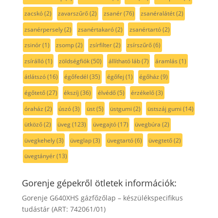
zacskó
(2)
zavarszűrő
(2)
zsanér
(76)
zsanéralátét
(2)
zsanérpersely
(2)
zsanértakaró
(2)
zsanértartó
(2)
zsinór
(1)
zsomp
(2)
zsírfilter
(2)
zsírszűrő
(6)
zsírálló
(1)
zöldségfiók
(50)
állítható láb
(7)
áramlás
(1)
átlátszó
(16)
égőfedél
(35)
égőfej
(1)
égőház
(9)
égőtető
(27)
ékszíj
(36)
élvédő
(5)
érzékelő
(3)
óraház
(2)
úszó
(3)
üst
(5)
üstgumi
(2)
üstszáj gumi
(14)
ütköző
(2)
üveg
(123)
üvegajtó
(17)
üvegbúra
(2)
üvegkehely
(3)
üveglap
(3)
üvegtartó
(6)
üvegtető
(2)
üvegtányér
(13)
Gorenje gépekről ötletek információk:
Gorenje G640XHS gázfőzőlap – készülékspecifikus
tudástár (ART: 742061/01)