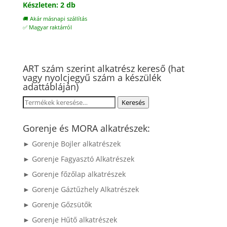
Készleten: 2 db
🚚 Akár másnapi szállítás
✅ Magyar raktárról
ART szám szerint alkatrész kereső (hat
vagy nyolcjegyű szám a készülék
adattábláján)
Keresés
Keresés
a
következőre:
Gorenje és MORA alkatrészek:
► Gorenje Bojler alkatrészek
► Gorenje Fagyasztó Alkatrészek
► Gorenje főzőlap alkatrészek
► Gorenje Gáztűzhely Alkatrészek
► Gorenje Gőzsütők
► Gorenje Hűtő alkatrészek