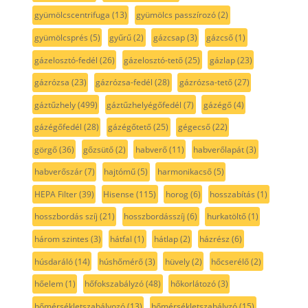
gyümölcscentrifuga
(13)
gyümölcs passzírozó
(2)
gyümölcsprés
(5)
gyűrű
(2)
gázcsap
(3)
gázcső
(1)
gázelosztó-fedél
(26)
gázelosztó-tető
(25)
gázlap
(23)
gázrózsa
(23)
gázrózsa-fedél
(28)
gázrózsa-tető
(27)
gáztűzhely
(499)
gáztűzhelyégőfedél
(7)
gázégő
(4)
gázégőfedél
(28)
gázégőtető
(25)
gégecső
(22)
görgő
(36)
gőzsütő
(2)
habverő
(11)
habverőlapát
(3)
habverőszár
(7)
hajtómű
(5)
harmonikacső
(5)
HEPA Filter
(39)
Hisense
(115)
horog
(6)
hosszabítás
(1)
hosszbordás szíj
(21)
hosszbordásszíj
(6)
hurkatöltő
(1)
három szintes
(3)
hátfal
(1)
hátlap
(2)
házrész
(6)
húsdaráló
(14)
húshőmérő
(3)
hüvely
(2)
hőcserélő
(2)
hőelem
(1)
hőfokszabályzó
(48)
hőkorlátozó
(3)
hőmérsékletszabályozó
(13)
hőmérsékletszabályzó
(15)