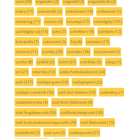
szett
(29)
szigetelés
(2)
szigetelő
(3)
szigetelőcsík
(2)
szikra
(11)
szikratrafó
(2)
szikráztató
(14)
szilikonzsír
(1)
szimering
(11)
szivacs
(3)
szivattyú
(17)
szárítógép
(101)
szárítógép szíj
(14)
szén
(7)
szénfilter
(18)
szénkefe
(12)
Szénkefék
(7)
szénszűrő
(3)
Szíj
(6)
színtelen
(17)
szívócső
(11)
szívófej
(39)
szórókar
(36)
szöszemelő
(1)
szürke
(8)
szűkítő
(2)
szűrő
(97)
szűrőház
(5)
sárga
(1)
sín
(27)
sótartály
(12)
sütési funkcióválasztó
(34)
sütő
(377)
sütőajtó gumi
(10)
sütőajtópánt
(22)
sütőajtó zsanérok
(32)
sütő alsó fűtőtest
(10)
sütőedény
(1)
sütőelektronika
(4)
sütő felső fűtőtestek
(8)
sütő forgókapcsoló
(26)
sütőfunkciókapcsoló
(30)
sütő funkcióválasztó kapcsolók
(26)
sütő fűtőszálak
(15)
sütőidőzítő
(7)
sütő izzó
(3)
sütőkapcsoló
(27)