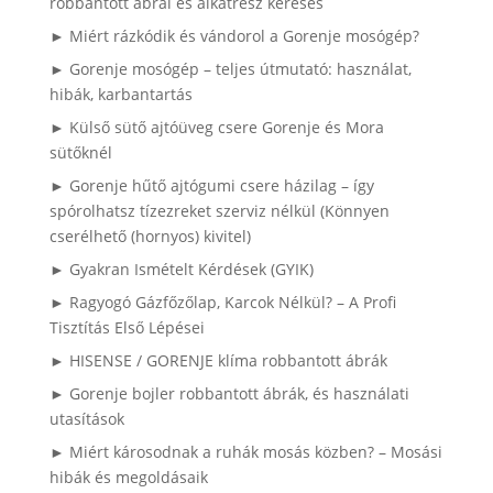
robbantott ábrái és alkatrész keresés
► Miért rázkódik és vándorol a Gorenje mosógép?
► Gorenje mosógép – teljes útmutató: használat,
hibák, karbantartás
► Külső sütő ajtóüveg csere Gorenje és Mora
sütőknél
► Gorenje hűtő ajtógumi csere házilag – így
spórolhatsz tízezreket szerviz nélkül (Könnyen
cserélhető (hornyos) kivitel)
► Gyakran Ismételt Kérdések (GYIK)
► Ragyogó Gázfőzőlap, Karcok Nélkül? – A Profi
Tisztítás Első Lépései
► HISENSE / GORENJE klíma robbantott ábrák
► Gorenje bojler robbantott ábrák, és használati
utasítások
► Miért károsodnak a ruhák mosás közben? – Mosási
hibák és megoldásaik