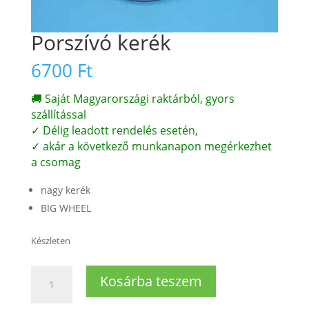
Porszívó kerék
6700
Ft
🚚 Saját Magyarországi raktárból, gyors
szállítással
✓ Délig leadott rendelés esetén,
✓ akár a következő munkanapon megérkezhet
a csomag
nagy kerék
BIG WHEEL
Készleten
Porszívó
Kosárba teszem
kerék
mennyiség