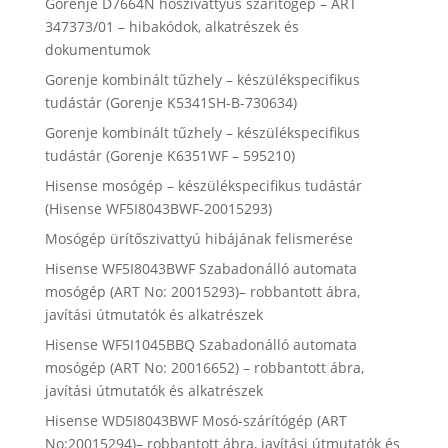
Gorenje D7664N hőszivattyús szárítógép – ART
347373/01 – hibakódok, alkatrészek és
dokumentumok
Gorenje kombinált tűzhely – készülékspecifikus
tudástár (Gorenje K5341SH-B-730634)
Gorenje kombinált tűzhely – készülékspecifikus
tudástár (Gorenje K6351WF – 595210)
Hisense mosógép – készülékspecifikus tudástár
(Hisense WF5I8043BWF-20015293)
Mosógép ürítőszivattyú hibájának felismerése
Hisense WF5I8043BWF Szabadonálló automata
mosógép (ART No: 20015293)– robbantott ábra,
javítási útmutatók és alkatrészek
Hisense WF5I1045BBQ Szabadonálló automata
mosógép (ART No: 20016652) – robbantott ábra,
javítási útmutatók és alkatrészek
Hisense WD5I8043BWF Mosó-szárítógép (ART
No:20015294)– robbantott ábra, javítási útmutatók és