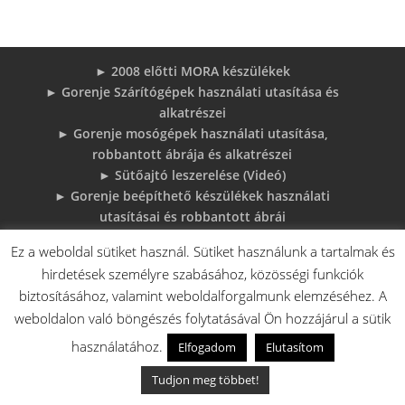
► 2008 előtti MORA készülékek
► Gorenje Szárítógépek használati utasítása és
alkatrészei
► Gorenje mosógépek használati utasítása,
robbantott ábrája és alkatrészei
► Sütőajtó leszerelése (Videó)
► Gorenje beépíthető készülékek használati
utasításai és robbantott ábrái
► MORA tűzhelyek használati utasítások
Ez a weboldal sütiket használ. Sütiket használunk a tartalmak és
adatlapok robbantott rajzok
hirdetések személyre szabásához, közösségi funkciók
► Gorenje Bojler Vízkő problémák és
biztosításához, valamint weboldalforgalmunk elemzéséhez. A
megoldások
weboldalon való böngészés folytatásával Ön hozzájárul a sütik
► 6 gyakori sütő hiba, és megoldások
♦Gorenje Háztartásigépek adattábláiról:
használatához.
Elfogadom
Elutasítom
Tudjon meg többet!