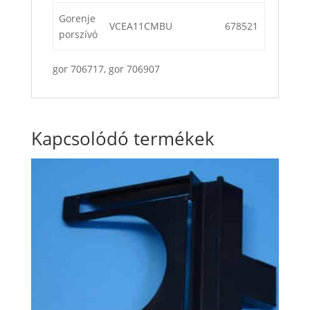
Gorenje
VCEA11CMBU
678521
porszívó
gor 706717, gor 706907
Kapcsolódó termékek