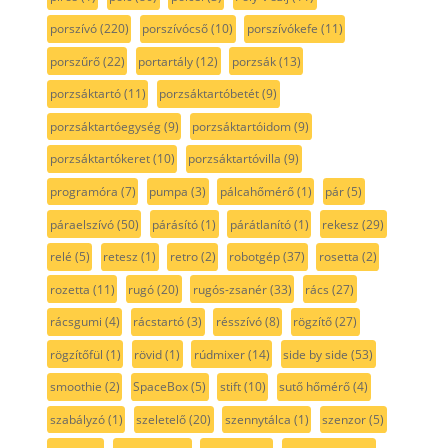
porszívó
(220)
porszívócső
(10)
porszívókefe
(11)
porszűrő
(22)
portartály
(12)
porzsák
(13)
porzsáktartó
(11)
porzsáktartóbetét
(9)
porzsáktartóegység
(9)
porzsáktartóidom
(9)
porzsáktartókeret
(10)
porzsáktartóvilla
(9)
programóra
(7)
pumpa
(3)
pálcahőmérő
(1)
pár
(5)
páraelszívó
(50)
párásító
(1)
párátlanító
(1)
rekesz
(29)
relé
(5)
retesz
(1)
retro
(2)
robotgép
(37)
rosetta
(2)
rozetta
(11)
rugó
(20)
rugós-zsanér
(33)
rács
(27)
rácsgumi
(4)
rácstartó
(3)
résszívó
(8)
rögzítő
(27)
rögzítőfül
(1)
rövid
(1)
rúdmixer
(14)
side by side
(53)
smoothie
(2)
SpaceBox
(5)
stift
(10)
sutő hőmérő
(4)
szabályzó
(1)
szeletelő
(20)
szennytálca
(1)
szenzor
(5)