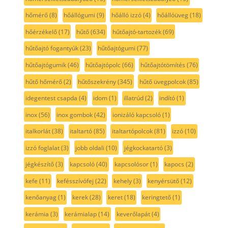
hőmérő
(8)
hőállógumi
(9)
hőálló izzó
(4)
hőállóüveg
(18)
hőérzékelő
(17)
hűtő
(634)
hűtőajtó-tartozék
(69)
hűtőajtó fogantyúk
(23)
hűtőajtógumi
(77)
hűtőajtógumik
(46)
hűtőajtópolc
(66)
hűtőajtótömítés
(76)
hűtő hőmérő
(2)
hűtőszekrény
(345)
hűtő üvegpolcok
(85)
idegentest csapda
(4)
idom
(1)
illatrúd
(2)
indító
(1)
inox
(56)
inox gombok
(42)
ionizáló kapcsoló
(1)
italkorlát
(38)
italtartó
(85)
italtartópolcok
(81)
izzó
(10)
izzó foglalat
(3)
jobb oldali
(10)
jégkockatartó
(3)
jégkészítő
(3)
kapcsoló
(40)
kapcsolósor
(1)
kapocs
(2)
kefe
(11)
kefésszívófej
(22)
kehely
(3)
kenyérsütő
(12)
kenőanyag
(1)
kerek
(28)
keret
(18)
keringtető
(1)
kerámia
(3)
kerámialap
(14)
keverőlapát
(4)