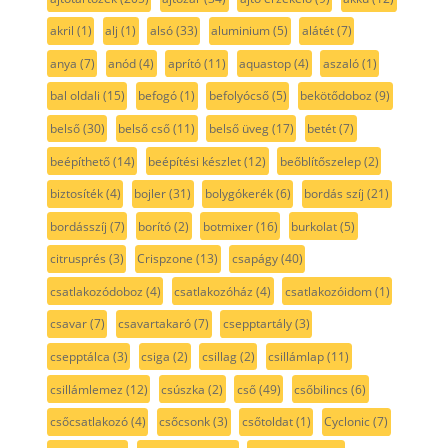
akril
(1)
alj
(1)
alsó
(33)
aluminium
(5)
alátét
(7)
anya
(7)
anód
(4)
aprító
(11)
aquastop
(4)
aszaló
(1)
bal oldali
(15)
befogó
(1)
befolyócső
(5)
bekötődoboz
(9)
belső
(30)
belső cső
(11)
belső üveg
(17)
betét
(7)
beépíthető
(14)
beépítési készlet
(12)
beőblítőszelep
(2)
biztosíték
(4)
bojler
(31)
bolygókerék
(6)
bordás szíj
(21)
bordásszíj
(7)
borító
(2)
botmixer
(16)
burkolat
(5)
citrusprés
(3)
Crispzone
(13)
csapágy
(40)
csatlakozódoboz
(4)
csatlakozóház
(4)
csatlakozóidom
(1)
csavar
(7)
csavartakaró
(7)
csepptartály
(3)
csepptálca
(3)
csiga
(2)
csillag
(2)
csillámlap
(11)
csillámlemez
(12)
csúszka
(2)
cső
(49)
csőbilincs
(6)
csőcsatlakozó
(4)
csőcsonk
(3)
csőtoldat
(1)
Cyclonic
(7)