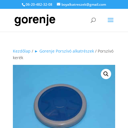
06-20-482-32-08
boyalkatreszek@gmail.com
Kezdőlap
/
► Gorenje Porszívó alkatrészek
/ Porszívó
kerék