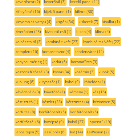
keverőszár
(2)
keverőtál
(3)
kezelő panel
(11)
kifolyócső
(16)
kijelző panel
(1)
kilincs
(30)
kinyomó szivattyú
(4)
kisgép
(34)
kiskerék
(7)
kisállat
(1)
kivetőpánt
(23)
kivezető cső
(1)
klixon
(4)
klíma
(4)
kolbásztöltő
(2)
kombinált kefe
(23)
kombináltszívófej
(22)
komplett
(16)
kompresszor
(4)
kondenzátor
(14)
konyhai mérleg
(1)
korlát
(6)
koronafűtés
(3)
koszorú fűtőszál
(3)
kosár
(34)
kosársín
(3)
kupak
(5)
kuplung
(8)
kutyaszőr
(1)
kábel
(9)
kábeldob
(1)
kávédaráló
(3)
kávéfőző
(1)
kémény
(1)
kés
(16)
késtisztító
(1)
készlet
(38)
kétszintes
(4)
kézimixer
(5)
körfütés
(8)
körfűtőbetét
(5)
kör fűtőbetét
(5)
körfűtőszál
(6)
középső
(9)
külső
(27)
laposszíj
(19)
lapos tepsi
(5)
lassúprés
(6)
led
(14)
LedVision
(2)