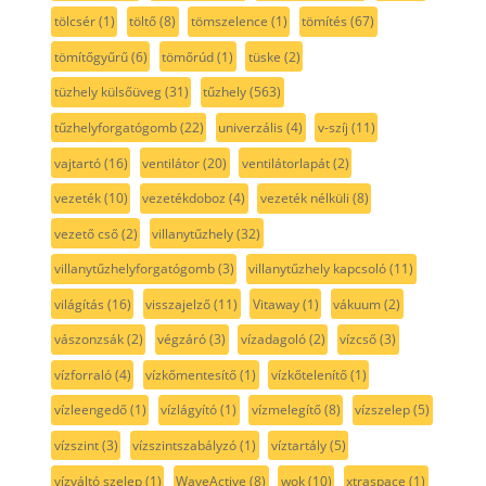
tölcsér
(1)
töltő
(8)
tömszelence
(1)
tömítés
(67)
tömítőgyűrű
(6)
tömőrúd
(1)
tüske
(2)
tüzhely külsőüveg
(31)
tűzhely
(563)
tűzhelyforgatógomb
(22)
univerzális
(4)
v-szíj
(11)
vajtartó
(16)
ventilátor
(20)
ventilátorlapát
(2)
vezeték
(10)
vezetékdoboz
(4)
vezeték nélküli
(8)
vezető cső
(2)
villanytűzhely
(32)
villanytűzhelyforgatógomb
(3)
villanytűzhely kapcsoló
(11)
világítás
(16)
visszajelző
(11)
Vitaway
(1)
vákuum
(2)
vászonzsák
(2)
végzáró
(3)
vízadagoló
(2)
vízcső
(3)
vízforraló
(4)
vízkőmentesítő
(1)
vízkőtelenítő
(1)
vízleengedő
(1)
vízlágyító
(1)
vízmelegítő
(8)
vízszelep
(5)
vízszint
(3)
vízszintszabályzó
(1)
víztartály
(5)
vízváltó szelep
(1)
WaveActive
(8)
wok
(10)
xtraspace
(1)