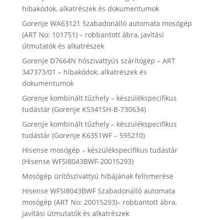
hibakódok, alkatrészek és dokumentumok
Gorenje WA63121 Szabadonálló automata mosógép
(ART No: 101751) – robbantott ábra, javítási
útmutatók és alkatrészek
Gorenje D7664N hőszivattyús szárítógép – ART
347373/01 – hibakódok, alkatrészek és
dokumentumok
Gorenje kombinált tűzhely – készülékspecifikus
tudástár (Gorenje K5341SH-B-730634)
Gorenje kombinált tűzhely – készülékspecifikus
tudástár (Gorenje K6351WF – 595210)
Hisense mosógép – készülékspecifikus tudástár
(Hisense WF5I8043BWF-20015293)
Mosógép ürítőszivattyú hibájának felismerése
Hisense WF5I8043BWF Szabadonálló automata
mosógép (ART No: 20015293)– robbantott ábra,
javítási útmutatók és alkatrészek