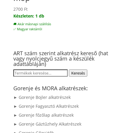
2700
Ft
Készleten: 1 db
🚚 Akár másnapi szállítás
✅ Magyar raktárról
ART szám szerint alkatrész kereső (hat
vagy nyolcjegyű szám a készülék
adattábláján)
Keresés
Keresés
a
következőre:
Gorenje és MORA alkatrészek:
► Gorenje Bojler alkatrészek
► Gorenje Fagyasztó Alkatrészek
► Gorenje főzőlap alkatrészek
► Gorenje Gáztűzhely Alkatrészek
► Gorenje Gőzsütők