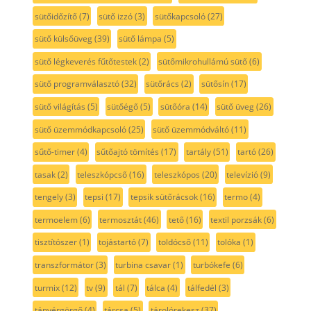
sütőidőzítő
(7)
sütő izzó
(3)
sütőkapcsoló
(27)
sütő külsőüveg
(39)
sütő lámpa
(5)
sütő légkeverés fűtőtestek
(2)
sütőmikrohullámú sütő
(6)
sütő programválasztó
(32)
sütőrács
(2)
sütősín
(17)
sütő világítás
(5)
sütőégő
(5)
sütőóra
(14)
sütő üveg
(26)
sütő üzemmódkapcsoló
(25)
sütő üzemmódváltó
(11)
sűtő-timer
(4)
sűtőajtó tömítés
(17)
tartály
(51)
tartó
(26)
tasak
(2)
teleszkópcső
(16)
teleszkópos
(20)
televízió
(9)
tengely
(3)
tepsi
(17)
tepsik sütőrácsok
(16)
termo
(4)
termoelem
(6)
termosztát
(46)
tető
(16)
textil porzsák
(6)
tisztítószer
(1)
tojástartó
(7)
toldócső
(11)
tolóka
(1)
transzformátor
(3)
turbina csavar
(1)
turbókefe
(6)
turmix
(12)
tv
(9)
tál
(7)
tálca
(4)
tálfedél
(3)
tányérgörgő
(4)
tárcsa
(5)
tárolórekesz
(37)