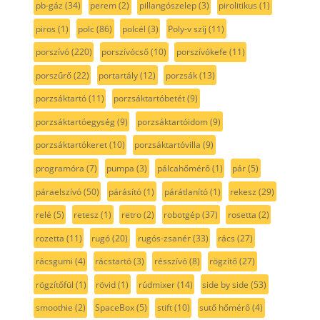
pb-gáz
(34)
perem
(2)
pillangószelep
(3)
pirolitikus
(1)
piros
(1)
polc
(86)
polcél
(3)
Poly-v szíj
(11)
porszívó
(220)
porszívócső
(10)
porszívókefe
(11)
porszűrő
(22)
portartály
(12)
porzsák
(13)
porzsáktartó
(11)
porzsáktartóbetét
(9)
porzsáktartóegység
(9)
porzsáktartóidom
(9)
porzsáktartókeret
(10)
porzsáktartóvilla
(9)
programóra
(7)
pumpa
(3)
pálcahőmérő
(1)
pár
(5)
páraelszívó
(50)
párásító
(1)
párátlanító
(1)
rekesz
(29)
relé
(5)
retesz
(1)
retro
(2)
robotgép
(37)
rosetta
(2)
rozetta
(11)
rugó
(20)
rugós-zsanér
(33)
rács
(27)
rácsgumi
(4)
rácstartó
(3)
résszívó
(8)
rögzítő
(27)
rögzítőfül
(1)
rövid
(1)
rúdmixer
(14)
side by side
(53)
smoothie
(2)
SpaceBox
(5)
stift
(10)
sutő hőmérő
(4)