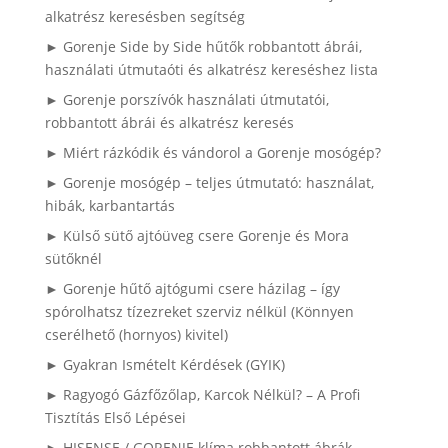
alkatrész keresésben segítség
► Gorenje Side by Side hűtők robbantott ábrái,
használati útmutaóti és alkatrész kereséshez lista
► Gorenje porszívók használati útmutatói,
robbantott ábrái és alkatrész keresés
► Miért rázkódik és vándorol a Gorenje mosógép?
► Gorenje mosógép – teljes útmutató: használat,
hibák, karbantartás
► Külső sütő ajtóüveg csere Gorenje és Mora
sütőknél
► Gorenje hűtő ajtógumi csere házilag – így
spórolhatsz tízezreket szerviz nélkül (Könnyen
cserélhető (hornyos) kivitel)
► Gyakran Ismételt Kérdések (GYIK)
► Ragyogó Gázfőzőlap, Karcok Nélkül? – A Profi
Tisztítás Első Lépései
► HISENSE / GORENJE klíma robbantott ábrák