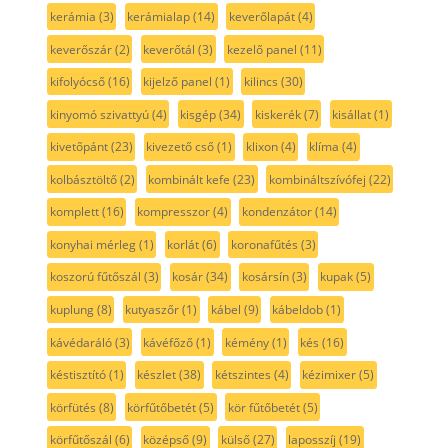
kerámia
(3)
kerámialap
(14)
keverőlapát
(4)
keverőszár
(2)
keverőtál
(3)
kezelő panel
(11)
kifolyócső
(16)
kijelző panel
(1)
kilincs
(30)
kinyomó szivattyú
(4)
kisgép
(34)
kiskerék
(7)
kisállat
(1)
kivetőpánt
(23)
kivezető cső
(1)
klixon
(4)
klíma
(4)
kolbásztöltő
(2)
kombinált kefe
(23)
kombináltszívófej
(22)
komplett
(16)
kompresszor
(4)
kondenzátor
(14)
konyhai mérleg
(1)
korlát
(6)
koronafűtés
(3)
koszorú fűtőszál
(3)
kosár
(34)
kosársín
(3)
kupak
(5)
kuplung
(8)
kutyaszőr
(1)
kábel
(9)
kábeldob
(1)
kávédaráló
(3)
kávéfőző
(1)
kémény
(1)
kés
(16)
késtisztító
(1)
készlet
(38)
kétszintes
(4)
kézimixer
(5)
körfütés
(8)
körfűtőbetét
(5)
kör fűtőbetét
(5)
körfűtőszál
(6)
középső
(9)
külső
(27)
laposszíj
(19)