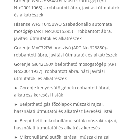
Gorenje W3D2A854ADS Mosó-szárítógép (Art
No:20011068) – robbantott ábra, javítási útmutatók
és alkatrészek
Hisense WF5I1045BWQ Szabadonálló automata
mosógép (ART No:20015295) – robbantott ábra,
javítási útmutatók és alkatrészek
Gorenje MVC72FW porszívó (ART No:623850)–
robbantott ábra, javítási útmutatók és alkatrészek
Gorenje GI642E90X beépíthető mosogatógép (ART
No:20011937)- robbantott ábra, házi javítási
útmutatók, és alkatrészek
► Gorenje kenyérsütő gépek robbantott ábrái,
alkatrész keresési listák
► Beépíthető gáz főzőlapok műszaki rajzai,
használati útmutatói és alkatrész keresési listái
► Beépíthető mikrohullámú sütők műszaki rajzai,
használati útmutatói és alkatrész keresés
► Mikrohullámú sütők leírásai, műszaki rajzai,