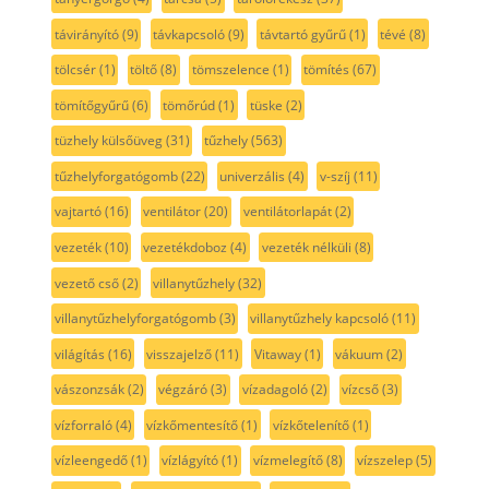
távirányító
(9)
távkapcsoló
(9)
távtartó gyűrű
(1)
tévé
(8)
tölcsér
(1)
töltő
(8)
tömszelence
(1)
tömítés
(67)
tömítőgyűrű
(6)
tömőrúd
(1)
tüske
(2)
tüzhely külsőüveg
(31)
tűzhely
(563)
tűzhelyforgatógomb
(22)
univerzális
(4)
v-szíj
(11)
vajtartó
(16)
ventilátor
(20)
ventilátorlapát
(2)
vezeték
(10)
vezetékdoboz
(4)
vezeték nélküli
(8)
vezető cső
(2)
villanytűzhely
(32)
villanytűzhelyforgatógomb
(3)
villanytűzhely kapcsoló
(11)
világítás
(16)
visszajelző
(11)
Vitaway
(1)
vákuum
(2)
vászonzsák
(2)
végzáró
(3)
vízadagoló
(2)
vízcső
(3)
vízforraló
(4)
vízkőmentesítő
(1)
vízkőtelenítő
(1)
vízleengedő
(1)
vízlágyító
(1)
vízmelegítő
(8)
vízszelep
(5)