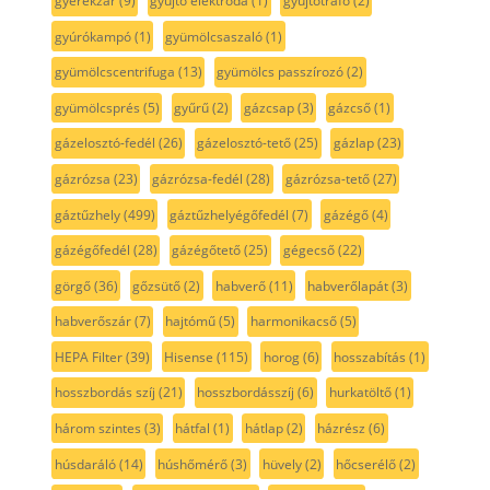
gyerekzár
(9)
gyújtó elektróda
(1)
gyújtótrafó
(2)
gyúrókampó
(1)
gyümölcsaszaló
(1)
gyümölcscentrifuga
(13)
gyümölcs passzírozó
(2)
gyümölcsprés
(5)
gyűrű
(2)
gázcsap
(3)
gázcső
(1)
gázelosztó-fedél
(26)
gázelosztó-tető
(25)
gázlap
(23)
gázrózsa
(23)
gázrózsa-fedél
(28)
gázrózsa-tető
(27)
gáztűzhely
(499)
gáztűzhelyégőfedél
(7)
gázégő
(4)
gázégőfedél
(28)
gázégőtető
(25)
gégecső
(22)
görgő
(36)
gőzsütő
(2)
habverő
(11)
habverőlapát
(3)
habverőszár
(7)
hajtómű
(5)
harmonikacső
(5)
HEPA Filter
(39)
Hisense
(115)
horog
(6)
hosszabítás
(1)
hosszbordás szíj
(21)
hosszbordásszíj
(6)
hurkatöltő
(1)
három szintes
(3)
hátfal
(1)
hátlap
(2)
házrész
(6)
húsdaráló
(14)
húshőmérő
(3)
hüvely
(2)
hőcserélő
(2)