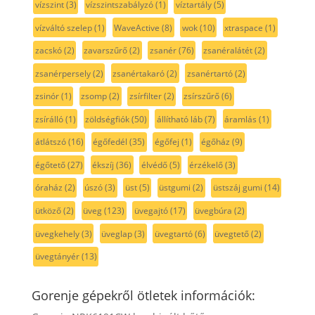
vízszint
(3)
vízszintszabályzó
(1)
víztartály
(5)
vízváltó szelep
(1)
WaveActive
(8)
wok
(10)
xtraspace
(1)
zacskó
(2)
zavarszűrő
(2)
zsanér
(76)
zsanéralátét
(2)
zsanérpersely
(2)
zsanértakaró
(2)
zsanértartó
(2)
zsinór
(1)
zsomp
(2)
zsírfilter
(2)
zsírszűrő
(6)
zsírálló
(1)
zöldségfiók
(50)
állítható láb
(7)
áramlás
(1)
átlátszó
(16)
égőfedél
(35)
égőfej
(1)
égőház
(9)
égőtető
(27)
ékszíj
(36)
élvédő
(5)
érzékelő
(3)
óraház
(2)
úszó
(3)
üst
(5)
üstgumi
(2)
üstszáj gumi
(14)
ütköző
(2)
üveg
(123)
üvegajtó
(17)
üvegbúra
(2)
üvegkehely
(3)
üveglap
(3)
üvegtartó
(6)
üvegtető
(2)
üvegtányér
(13)
Gorenje gépekről ötletek információk: