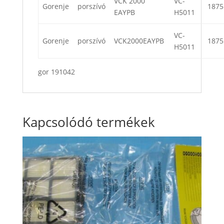
VCK 2000
VC-
Gorenje
porszívó
1875
EAYPB
H5011
VC-
Gorenje
porszívó
VCK2000EAYPB
1875
H5011
gor 191042
Kapcsolódó termékek