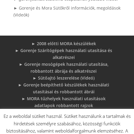
► Gorenje és Mora Sütőkről információk, megoldások
(Videók)
► 2008 előtti MORA készülékek
► Gorenje Szárítógépek használati utasítása és
alkatrészei
► Gorenje mosógépek használati utasítása,
robbantott ábrája és alkatrészei
► Sütőajtó leszerelése (Videó)
► Gorenje beépíthető készülékek használati
utasításai és robbantott ábrái
► MORA tűzhelyek használati utasítások
adatlapok robbantott rajzok
► Gorenje Bojler Vízkő problémák és
Ez a weboldal sütiket használ. Sütiket használunk a tartalmak és
megoldások
hirdetések személyre szabásához, közösségi funkciók
► 6 gyakori sütő hiba, és megoldások
biztosításához, valamint weboldalforgalmunk elemzéséhez. A
♦Gorenje Háztartásigépek adattábláiról: