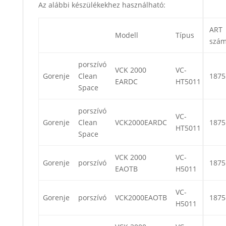
Az alábbi készülékekhez használható:
ART
Modell
Típus
szá
porszívó
VCK 2000
VC-
Gorenje
Clean
1875
EARDC
HT5011
Space
porszívó
VC-
Gorenje
Clean
VCK2000EARDC
1875
HT5011
Space
VCK 2000
VC-
Gorenje
porszívó
1875
EAOTB
H5011
VC-
Gorenje
porszívó
VCK2000EAOTB
1875
H5011