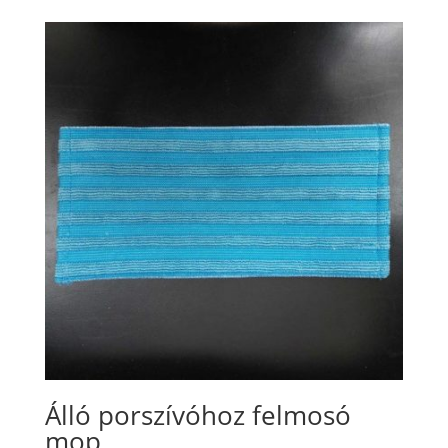
Álló porszívóhoz felmosó
mop