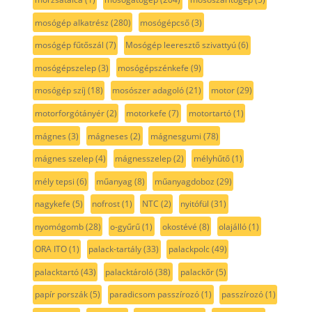
mosógép alkatrész
(280)
mosógépcső
(3)
mosógép fűtőszál
(7)
Mosógép leeresztő szivattyú
(6)
mosógépszelep
(3)
mosógépszénkefe
(9)
mosógép szíj
(18)
mosószer adagoló
(21)
motor
(29)
motorforgótányér
(2)
motorkefe
(7)
motortartó
(1)
mágnes
(3)
mágneses
(2)
mágnesgumi
(78)
mágnes szelep
(4)
mágnesszelep
(2)
mélyhűtő
(1)
mély tepsi
(6)
műanyag
(8)
műanyagdoboz
(29)
nagykefe
(5)
nofrost
(1)
NTC
(2)
nyitófül
(31)
nyomógomb
(28)
o-gyűrű
(1)
okostévé
(8)
olajálló
(1)
ORA ITO
(1)
palack-tartály
(33)
palackpolc
(49)
palacktartó
(43)
palacktároló
(38)
palackőr
(5)
papír porszák
(5)
paradicsom passzírozó
(1)
passzírozó
(1)