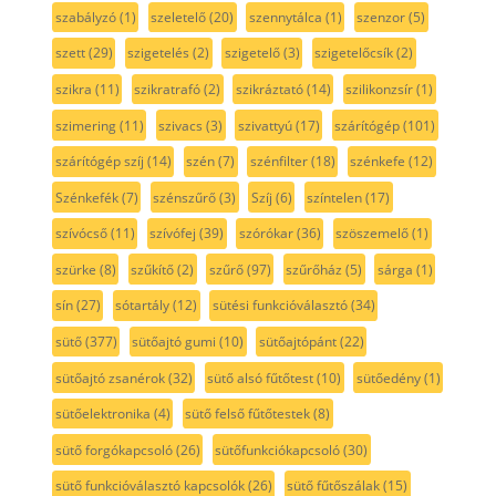
szabályzó
(1)
szeletelő
(20)
szennytálca
(1)
szenzor
(5)
szett
(29)
szigetelés
(2)
szigetelő
(3)
szigetelőcsík
(2)
szikra
(11)
szikratrafó
(2)
szikráztató
(14)
szilikonzsír
(1)
szimering
(11)
szivacs
(3)
szivattyú
(17)
szárítógép
(101)
szárítógép szíj
(14)
szén
(7)
szénfilter
(18)
szénkefe
(12)
Szénkefék
(7)
szénszűrő
(3)
Szíj
(6)
színtelen
(17)
szívócső
(11)
szívófej
(39)
szórókar
(36)
szöszemelő
(1)
szürke
(8)
szűkítő
(2)
szűrő
(97)
szűrőház
(5)
sárga
(1)
sín
(27)
sótartály
(12)
sütési funkcióválasztó
(34)
sütő
(377)
sütőajtó gumi
(10)
sütőajtópánt
(22)
sütőajtó zsanérok
(32)
sütő alsó fűtőtest
(10)
sütőedény
(1)
sütőelektronika
(4)
sütő felső fűtőtestek
(8)
sütő forgókapcsoló
(26)
sütőfunkciókapcsoló
(30)
sütő funkcióválasztó kapcsolók
(26)
sütő fűtőszálak
(15)