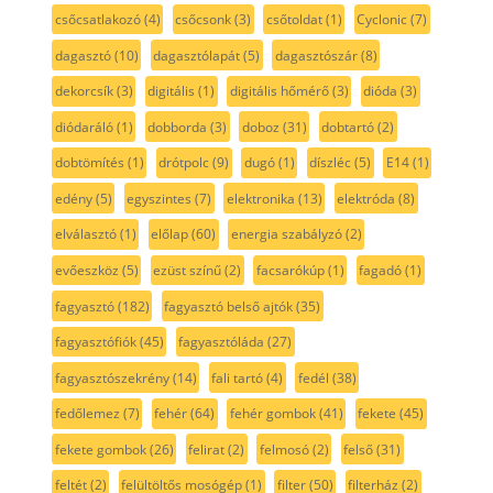
csőcsatlakozó
(4)
csőcsonk
(3)
csőtoldat
(1)
Cyclonic
(7)
dagasztó
(10)
dagasztólapát
(5)
dagasztószár
(8)
dekorcsík
(3)
digitális
(1)
digitális hőmérő
(3)
dióda
(3)
diódaráló
(1)
dobborda
(3)
doboz
(31)
dobtartó
(2)
dobtömítés
(1)
drótpolc
(9)
dugó
(1)
díszléc
(5)
E14
(1)
edény
(5)
egyszintes
(7)
elektronika
(13)
elektróda
(8)
elválasztó
(1)
előlap
(60)
energia szabályzó
(2)
evőeszköz
(5)
ezüst színű
(2)
facsarókúp
(1)
fagadó
(1)
fagyasztó
(182)
fagyasztó belső ajtók
(35)
fagyasztófiók
(45)
fagyasztóláda
(27)
fagyasztószekrény
(14)
fali tartó
(4)
fedél
(38)
fedőlemez
(7)
fehér
(64)
fehér gombok
(41)
fekete
(45)
fekete gombok
(26)
felirat
(2)
felmosó
(2)
felső
(31)
feltét
(2)
felültöltős mosógép
(1)
filter
(50)
filterház
(2)