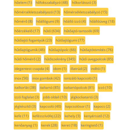
hőelem
(1)
hőfokszabályzó
(48)
hőkorlátozó
(3)
hőmérsékletszabályozó
(13)
hőmérsékletszabályzó
(15)
hőmérő
(8)
hőállógumi
(9)
hőálló izzó
(4)
hőállóüveg
(18)
hőérzékelő
(17)
hűtő
(634)
hűtőajtó-tartozék
(69)
hűtőajtó fogantyúk
(23)
hűtőajtógumi
(77)
hűtőajtógumik
(46)
hűtőajtópolc
(66)
hűtőajtótömítés
(76)
hűtő hőmérő
(2)
hűtőszekrény
(345)
hűtő üvegpolcok
(85)
idegentest csapda
(4)
idom
(1)
illatrúd
(2)
indító
(1)
inox
(56)
inox gombok
(42)
ionizáló kapcsoló
(1)
italkorlát
(38)
italtartó
(85)
italtartópolcok
(81)
izzó
(10)
izzó foglalat
(3)
jobb oldali
(10)
jégkockatartó
(3)
jégkészítő
(3)
kapcsoló
(40)
kapcsolósor
(1)
kapocs
(2)
kefe
(11)
kefésszívófej
(22)
kehely
(3)
kenyérsütő
(12)
kenőanyag
(1)
kerek
(28)
keret
(18)
keringtető
(1)