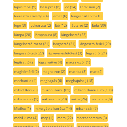
lapos tepsi
(5)
lassúprés
(6)
led
(14)
LedVision
(2)
leeresztő szivattyú
(4)
lemez
(6)
lengéscsillapító
(10)
logo
(3)
lyuktárcsa
(2)
láb
(12)
lábtartó
(2)
láda
(30)
lámpa
(28)
lámpabúra
(8)
lángelosztó
(23)
lángelosztó-rózsa
(21)
lángosztó
(21)
lángosztó-fedél
(29)
lángosztó-tető
(27)
légkeverésfűtőtest
(3)
légszűrő
(21)
légtisztító
(2)
lúgszivattyú
(4)
macsakszőr
(1)
maghőmérő
(2)
magnetron
(2)
matrica
(3)
matt
(2)
mechanika
(4)
meghajtás
(6)
meghajtószíj
(18)
mikrofilter
(20)
mikrohullámú
(61)
mikrohullámú sütő
(108)
mikroszálas
(1)
mikroszűrő
(20)
mikró
(26)
mikró izzó
(6)
MixBox
(1)
mixergép alkatrész
(14)
mixer szár
(7)
mobil klíma
(4)
mop
(1)
mora
(22)
morzsaporszívó
(3)
morzsatálca
(1)
mosogatógép
(204)
mososzaritogep
(5)