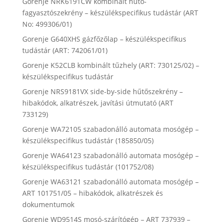
Gorenje NRK6191CW kombinált hűtő-
fagyasztószekrény – készülékspecifikus tudástár (ART
No: 499306/01)
Gorenje G640XHS gázfőzőlap – készülékspecifikus
tudástár (ART: 742061/01)
Gorenje K52CLB kombinált tűzhely (ART: 730125/02) –
készülékspecifikus tudástár
Gorenje NRS9181VX side-by-side hűtőszekrény –
hibakódok, alkatrészek, javítási útmutató (ART
733129)
Gorenje WA72105 szabadonálló automata mosógép –
készülékspecifikus tudástár (185850/05)
Gorenje WA64123 szabadonálló automata mosógép –
készülékspecifikus tudástár (101752/08)
Gorenje WA63121 szabadonálló automata mosógép –
ART 101751/05 – hibakódok, alkatrészek és
dokumentumok
Gorenje WD9514S mosó-szárítógép – ART 737939 –