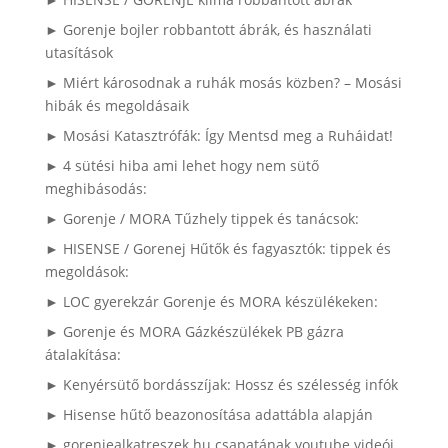
► Gorenje bojler robbantott ábrák, és használati
utasítások
► Miért károsodnak a ruhák mosás közben? – Mosási
hibák és megoldásaik
► Mosási Katasztrófák: Így Mentsd meg a Ruháidat!
► 4 sütési hiba ami lehet hogy nem sütő
meghibásodás:
► Gorenje / MORA Tűzhely tippek és tanácsok:
► HISENSE / Gorenej Hűtők és fagyasztók: tippek és
megoldások:
► LOC gyerekzár Gorenje és MORA készülékeken:
► Gorenje és MORA Gázkészülékek PB gázra
átalakítása:
► Kenyérsütő bordásszíjak: Hossz és szélesség infók
► Hisense hűtő beazonosítása adattábla alapján
► gorenjealkatreszek.hu csapatának youtube videói