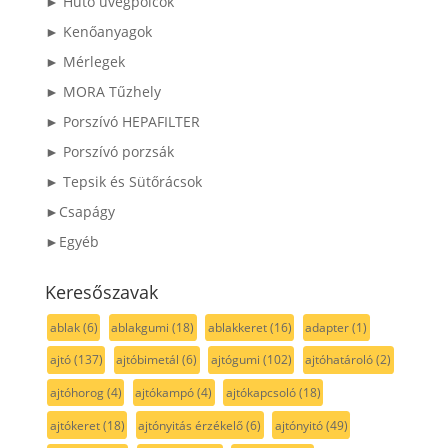
► Hűtő üvegpolcok
► Kenőanyagok
► Mérlegek
► MORA Tűzhely
► Porszívó HEPAFILTER
► Porszívó porzsák
► Tepsik és Sütőrácsok
►Csapágy
►Egyéb
Keresőszavak
ablak
(6)
ablakgumi
(18)
ablakkeret
(16)
adapter
(1)
ajtó
(137)
ajtóbimetál
(6)
ajtógumi
(102)
ajtóhatároló
(2)
ajtóhorog
(4)
ajtókampó
(4)
ajtókapcsoló
(18)
ajtókeret
(18)
ajtónyitás érzékelő
(6)
ajtónyitó
(49)