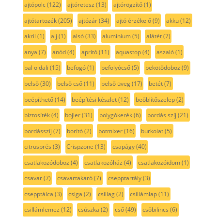
ajtópolc
(122)
ajtóretesz
(13)
ajtórögzítő
(1)
ajtótartozék
(205)
ajtózár
(34)
ajtó érzékelő
(9)
akku
(12)
akril
(1)
alj
(1)
alsó
(33)
aluminium
(5)
alátét
(7)
anya
(7)
anód
(4)
aprító
(11)
aquastop
(4)
aszaló
(1)
bal oldali
(15)
befogó
(1)
befolyócső
(5)
bekötődoboz
(9)
belső
(30)
belső cső
(11)
belső üveg
(17)
betét
(7)
beépíthető
(14)
beépítési készlet
(12)
beőblítőszelep
(2)
biztosíték
(4)
bojler
(31)
bolygókerék
(6)
bordás szíj
(21)
bordásszíj
(7)
borító
(2)
botmixer
(16)
burkolat
(5)
citrusprés
(3)
Crispzone
(13)
csapágy
(40)
csatlakozódoboz
(4)
csatlakozóház
(4)
csatlakozóidom
(1)
csavar
(7)
csavartakaró
(7)
csepptartály
(3)
csepptálca
(3)
csiga
(2)
csillag
(2)
csillámlap
(11)
csillámlemez
(12)
csúszka
(2)
cső
(49)
csőbilincs
(6)