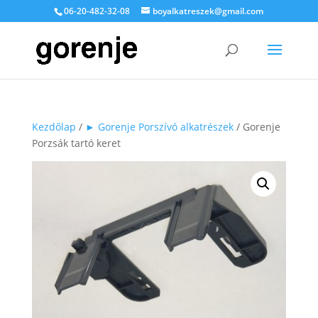
06-20-482-32-08
boyalkatreszek@gmail.com
Kezdőlap
/
► Gorenje Porszívó alkatrészek
/ Gorenje
Porzsák tartó keret