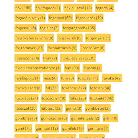
fiók
(160)
fiók fogadó
(1)
flexibiliscső
(12)
fogadó
(4)
fogadó hüvely
(1)
fogantyú
(60)
fogaskerék
(10)
fogasszíj
(5)
foglalat
(2)
forgatógomb
(135)
forgókefés szívófej
(9)
forgókerék
(6)
forgónyárs
(1)
forgótányér
(23)
forróvíztároló
(9)
FreezeBox
(6)
FreshZone
(4)
front
(2)
funkcióválasztó
(35)
furdulatszámszabályzó
(1)
fém
(33)
fémcső
(1)
fémkapocs
(1)
fésű
(4)
fólia
(3)
földgáz
(11)
fúvóka
(42)
fúvóka szett
(8)
fül
(32)
főkapcsoló
(2)
főzőlap
(64)
főzőrács
(24)
főzőzóna
(10)
fűtés
(25)
fűtőbetét
(46)
fűtőszál
(36)
fűtőtest
(32)
gomb
(3)
gombbetét
(2)
gombház
(5)
gombkarika
(8)
gombtengely
(2)
grill
(10)
gumi
(76)
gumicső
(12)
gumiláb
(10)
gumitalp
(7)