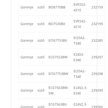
EVP252-
Gorenje
sütő
BO8770BB
232159
431E
EVP242-
Gorenje
sütő
BO7530BX
232199
421E
EI25A2-
Gorenje
sütő
EIT67753BX
232285
T34E
E24X2-
Gorenje
sütő
EC67553BW
239297
E34E
EI25A2-
Gorenje
sütő
EIT67753BW
239298
T34E
EC67563BW-
E24V2.3-
Gorenje
sütő
239299
SW
E34E
EC67563BX-
E24V2.3-
Gorenje
sütő
239300