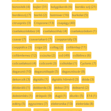
biztosíték
(4)
bojler
(31)
bolygókerék
(6)
bordás szíj
(21)
bordásszíj
(7)
borító
(2)
botmixer
(16)
burkolat
(5)
citrusprés
(3)
Crispzone
(13)
csapágy
(40)
csatlakozódoboz
(4)
csatlakozóház
(4)
csatlakozóidom
(1)
csavar
(7)
csavartakaró
(7)
csepptartály
(3)
csepptálca
(3)
csiga
(2)
csillag
(2)
csillámlap
(11)
csillámlemez
(12)
csúszka
(2)
cső
(49)
csőbilincs
(6)
csőcsatlakozó
(4)
csőcsonk
(3)
csőtoldat
(1)
Cyclonic
(7)
dagasztó
(10)
dagasztólapát
(5)
dagasztószár
(8)
dekorcsík
(3)
digitális
(1)
digitális hőmérő
(3)
dióda
(3)
diódaráló
(1)
dobborda
(3)
doboz
(31)
dobtartó
(2)
dobtömítés
(1)
drótpolc
(9)
dugó
(1)
díszléc
(5)
E14
(1)
edény
(5)
egyszintes
(7)
elektronika
(13)
elektróda
(8)