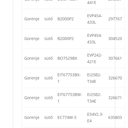
441E
EVP454-
Gorenje
sütő
B2000P2
297767
433L
EVP454-
Gorenje
sütő
B2000P2
304520
433L
EVP242-
Gorenje
sütő
BO7529BX
307661
421E
EIT67753BX-
EI25B2-
Gorenje
sütő
326670
1
T34E
EIT67753BW-
EI25B2-
Gorenje
sütő
326671
1
T34E
E54V2.3-
Gorenje
sütő
EC774W-S
635803
E4