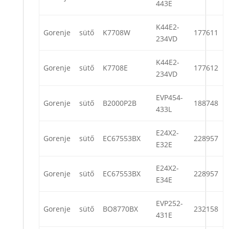
443E
K44E2-
Gorenje
sütő
K7708W
177611
234VD
K44E2-
Gorenje
sütő
K7708E
177612
234VD
EVP454-
Gorenje
sütő
B2000P2B
188748
433L
E24X2-
Gorenje
sütő
EC67553BX
228957
E32E
E24X2-
Gorenje
sütő
EC67553BX
228957
E34E
EVP252-
Gorenje
sütő
BO8770BX
232158
431E