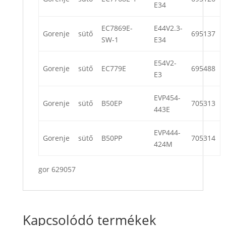
E34
EC7869E-
E44V2.3-
Gorenje
sütő
695137
SW-1
E34
E54V2-
Gorenje
sütő
EC779E
695488
E3
EVP454-
Gorenje
sütő
B50EP
705313
443E
EVP444-
Gorenje
sütő
B50PP
705314
424M
gor 629057
Kapcsolódó termékek