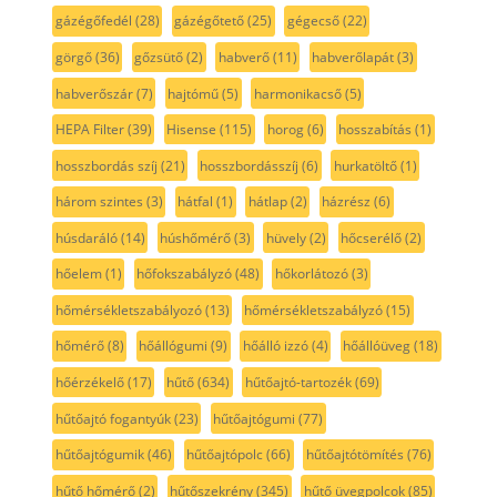
gázégőfedél
(28)
gázégőtető
(25)
gégecső
(22)
görgő
(36)
gőzsütő
(2)
habverő
(11)
habverőlapát
(3)
habverőszár
(7)
hajtómű
(5)
harmonikacső
(5)
HEPA Filter
(39)
Hisense
(115)
horog
(6)
hosszabítás
(1)
hosszbordás szíj
(21)
hosszbordásszíj
(6)
hurkatöltő
(1)
három szintes
(3)
hátfal
(1)
hátlap
(2)
házrész
(6)
húsdaráló
(14)
húshőmérő
(3)
hüvely
(2)
hőcserélő
(2)
hőelem
(1)
hőfokszabályzó
(48)
hőkorlátozó
(3)
hőmérsékletszabályozó
(13)
hőmérsékletszabályzó
(15)
hőmérő
(8)
hőállógumi
(9)
hőálló izzó
(4)
hőállóüveg
(18)
hőérzékelő
(17)
hűtő
(634)
hűtőajtó-tartozék
(69)
hűtőajtó fogantyúk
(23)
hűtőajtógumi
(77)
hűtőajtógumik
(46)
hűtőajtópolc
(66)
hűtőajtótömítés
(76)
hűtő hőmérő
(2)
hűtőszekrény
(345)
hűtő üvegpolcok
(85)