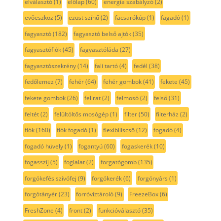
elválasztó
(1)
előlap
(60)
energia szabályzó
(2)
evőeszköz
(5)
ezüst színű
(2)
facsarókúp
(1)
fagadó
(1)
fagyasztó
(182)
fagyasztó belső ajtók
(35)
fagyasztófiók
(45)
fagyasztóláda
(27)
fagyasztószekrény
(14)
fali tartó
(4)
fedél
(38)
fedőlemez
(7)
fehér
(64)
fehér gombok
(41)
fekete
(45)
fekete gombok
(26)
felirat
(2)
felmosó
(2)
felső
(31)
feltét
(2)
felültöltős mosógép
(1)
filter
(50)
filterház
(2)
fiók
(160)
fiók fogadó
(1)
flexibiliscső
(12)
fogadó
(4)
fogadó hüvely
(1)
fogantyú
(60)
fogaskerék
(10)
fogasszíj
(5)
foglalat
(2)
forgatógomb
(135)
forgókefés szívófej
(9)
forgókerék
(6)
forgónyárs
(1)
forgótányér
(23)
forróvíztároló
(9)
FreezeBox
(6)
FreshZone
(4)
front
(2)
funkcióválasztó
(35)