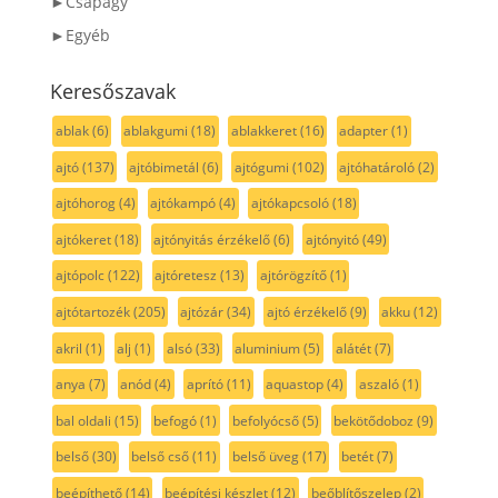
►Csapágy
►Egyéb
Keresőszavak
ablak
(6)
ablakgumi
(18)
ablakkeret
(16)
adapter
(1)
ajtó
(137)
ajtóbimetál
(6)
ajtógumi
(102)
ajtóhatároló
(2)
ajtóhorog
(4)
ajtókampó
(4)
ajtókapcsoló
(18)
ajtókeret
(18)
ajtónyitás érzékelő
(6)
ajtónyitó
(49)
ajtópolc
(122)
ajtóretesz
(13)
ajtórögzítő
(1)
ajtótartozék
(205)
ajtózár
(34)
ajtó érzékelő
(9)
akku
(12)
akril
(1)
alj
(1)
alsó
(33)
aluminium
(5)
alátét
(7)
anya
(7)
anód
(4)
aprító
(11)
aquastop
(4)
aszaló
(1)
bal oldali
(15)
befogó
(1)
befolyócső
(5)
bekötődoboz
(9)
belső
(30)
belső cső
(11)
belső üveg
(17)
betét
(7)
beépíthető
(14)
beépítési készlet
(12)
beőblítőszelep
(2)