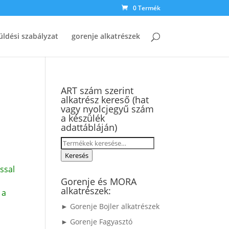
0 Termék
üldési szabályzat
gorenje alkatrészek
ART szám szerint
alkatrész kereső (hat
vagy nyolcjegyű szám
a készülék
adattábláján)
Keresés
a
Keresés
következőre:
ssal
Gorenje és MORA
alkatrészek:
 a
► Gorenje Bojler alkatrészek
► Gorenje Fagyasztó