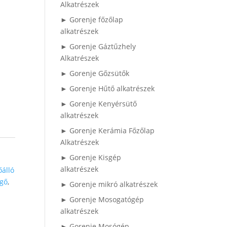
Alkatrészek
► Gorenje főzőlap
alkatrészek
► Gorenje Gáztűzhely
Alkatrészek
► Gorenje Gőzsütők
► Gorenje Hűtő alkatrészek
► Gorenje Kenyérsütő
alkatrészek
► Gorenje Kerámia Főzőlap
Alkatrészek
► Gorenje Kisgép
alkatrészek
őálló
gő
,
► Gorenje mikró alkatrészek
► Gorenje Mosogatógép
alkatrészek
► Gorenje Mosógép