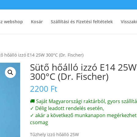
ész webshop
Kosár
Szállítási és Fizetési feltételek
Visszak
tő hőálló izzó E14 25W 300°C (Dr. Fischer)
Sütő hőálló izzó E14 25W
300°C (Dr. Fischer)
2200
Ft
🚚 Saját Magyarországi raktárból, gyors szállítá
✓ Délig leadott rendelés esetén,
✓ akár a következő munkanapon megérkezhet
csomag
Tűzhely izzó hőálló 25W