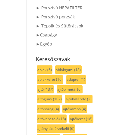
► Porszívó HEPAFILTER
► Porszívó porzsák
► Tepsik és Sütőrácsok
►Csapágy
►Egyéb
Keresőszavak
ablak
(6)
ablakgumi
(18)
ablakkeret
(16)
adapter
(1)
ajtó
(137)
ajtóbimetál
(6)
ajtógumi
(102)
ajtóhatároló
(2)
ajtóhorog
(4)
ajtókampó
(4)
ajtókapcsoló
(18)
ajtókeret
(18)
ajtónyitás érzékelő
(6)