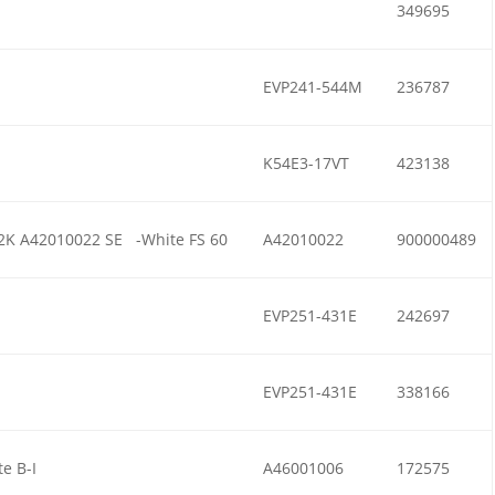
349695
EVP241-544M
236787
K54E3-17VT
423138
62K A42010022 SE -White FS 60
A42010022
900000489
EVP251-431E
242697
EVP251-431E
338166
e B-I
A46001006
172575