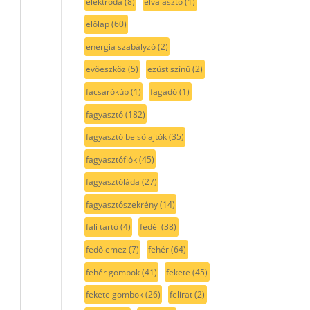
elektróda
(8)
elválasztó
(1)
előlap
(60)
energia szabályzó
(2)
evőeszköz
(5)
ezüst színű
(2)
facsarókúp
(1)
fagadó
(1)
fagyasztó
(182)
fagyasztó belső ajtók
(35)
fagyasztófiók
(45)
fagyasztóláda
(27)
fagyasztószekrény
(14)
fali tartó
(4)
fedél
(38)
fedőlemez
(7)
fehér
(64)
fehér gombok
(41)
fekete
(45)
fekete gombok
(26)
felirat
(2)