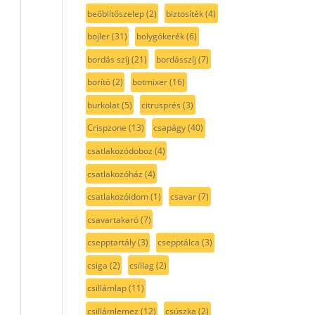
beőblítőszelep
(2)
biztosíték
(4)
bojler
(31)
bolygókerék
(6)
bordás szíj
(21)
bordásszíj
(7)
borító
(2)
botmixer
(16)
burkolat
(5)
citrusprés
(3)
Crispzone
(13)
csapágy
(40)
csatlakozódoboz
(4)
csatlakozóház
(4)
csatlakozóidom
(1)
csavar
(7)
csavartakaró
(7)
csepptartály
(3)
csepptálca
(3)
csiga
(2)
csillag
(2)
csillámlap
(11)
csillámlemez
(12)
csúszka
(2)