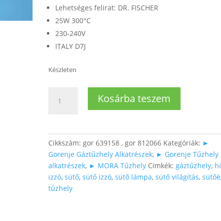
Lehetséges felirat: DR. FISCHER
25W 300°C
230-240V
ITALY D7J
Készleten
Sütő
Kosárba teszem
hőálló
izzó
E14
25W
Cikkszám:
gor 639158 , gor 812066
Kategóriák:
►
300°C
Gorenje Gáztűzhely Alkatrészek
,
► Gorenje Tűzhely
(Dr.
alkatrészek
,
► MORA Tűzhely
Címkék:
gáztűzhely
,
h
Fischer)
izzó
,
sütő
,
sütő izzó
,
sütő lámpa
,
sütő világítás
,
sütőé
mennyiség
tűzhely