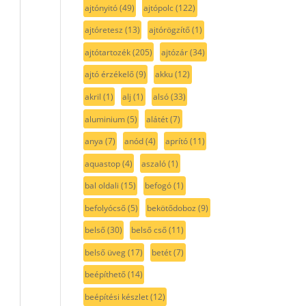
ajtónyitó
(49)
ajtópolc
(122)
ajtóretesz
(13)
ajtórögzítő
(1)
ajtótartozék
(205)
ajtózár
(34)
ajtó érzékelő
(9)
akku
(12)
akril
(1)
alj
(1)
alsó
(33)
aluminium
(5)
alátét
(7)
anya
(7)
anód
(4)
aprító
(11)
aquastop
(4)
aszaló
(1)
bal oldali
(15)
befogó
(1)
befolyócső
(5)
bekötődoboz
(9)
belső
(30)
belső cső
(11)
belső üveg
(17)
betét
(7)
beépíthető
(14)
beépítési készlet
(12)