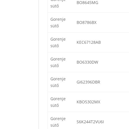
BO8645MG
sütő
Gorenje
BO8786BX
sütő
Gorenje
KEC67128AB
sütő
Gorenje
BO6330DW
sütő
Gorenje
GI62396DBR
sütő
Gorenje
KBO5302MX
sütő
Gorenje
S6K244T2VU6I
sütő