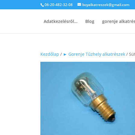
06-20-482-32-08
boyalkatreszek@gmail.com
Adatkezelésről…
Blog
gorenje alkatr
Kezdőlap
/
► Gorenje Tűzhely alkatrészek
/ Sü