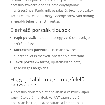
porszívó szívóerejének és hatékonyságának
megőrzéséhez. Papír, mikroszálas és textil porzsákok
széles választékban – hogy Gorenje porszívód mindig
a legjobb teljesítményt nyújtsa.
Elérhető porzsák típusok
Papír porzsák
– eldobható, egyszerű cserével, jó
szűrőhatással
Mikroszálas porzsák
– finomabb szűrés,
allergéneket is megköti, hosszabb élettartam
Textil porzsák
– tartós, újrafelhasználható,
gazdaságos megoldás
Hogyan találd meg a megfelelő
porzsákot?
A porszívó típustábláját általában a készülék alján
vagy hátoldalán találod. Az ART szám alapján
pontosan be tudjuk azonosítani a kompatibilis