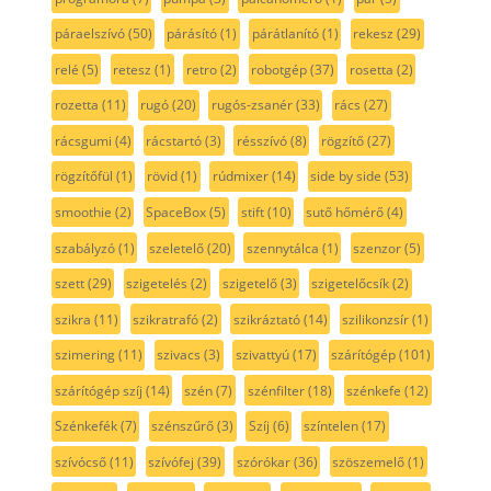
páraelszívó
(50)
párásító
(1)
párátlanító
(1)
rekesz
(29)
relé
(5)
retesz
(1)
retro
(2)
robotgép
(37)
rosetta
(2)
rozetta
(11)
rugó
(20)
rugós-zsanér
(33)
rács
(27)
rácsgumi
(4)
rácstartó
(3)
résszívó
(8)
rögzítő
(27)
rögzítőfül
(1)
rövid
(1)
rúdmixer
(14)
side by side
(53)
smoothie
(2)
SpaceBox
(5)
stift
(10)
sutő hőmérő
(4)
szabályzó
(1)
szeletelő
(20)
szennytálca
(1)
szenzor
(5)
szett
(29)
szigetelés
(2)
szigetelő
(3)
szigetelőcsík
(2)
szikra
(11)
szikratrafó
(2)
szikráztató
(14)
szilikonzsír
(1)
szimering
(11)
szivacs
(3)
szivattyú
(17)
szárítógép
(101)
szárítógép szíj
(14)
szén
(7)
szénfilter
(18)
szénkefe
(12)
Szénkefék
(7)
szénszűrő
(3)
Szíj
(6)
színtelen
(17)
szívócső
(11)
szívófej
(39)
szórókar
(36)
szöszemelő
(1)