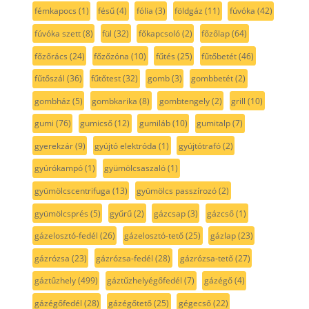
fémkapocs
(1)
fésű
(4)
fólia
(3)
földgáz
(11)
fúvóka
(42)
fúvóka szett
(8)
fül
(32)
főkapcsoló
(2)
főzőlap
(64)
főzőrács
(24)
főzőzóna
(10)
fűtés
(25)
fűtőbetét
(46)
fűtőszál
(36)
fűtőtest
(32)
gomb
(3)
gombbetét
(2)
gombház
(5)
gombkarika
(8)
gombtengely
(2)
grill
(10)
gumi
(76)
gumicső
(12)
gumiláb
(10)
gumitalp
(7)
gyerekzár
(9)
gyújtó elektróda
(1)
gyújtótrafó
(2)
gyúrókampó
(1)
gyümölcsaszaló
(1)
gyümölcscentrifuga
(13)
gyümölcs passzírozó
(2)
gyümölcsprés
(5)
gyűrű
(2)
gázcsap
(3)
gázcső
(1)
gázelosztó-fedél
(26)
gázelosztó-tető
(25)
gázlap
(23)
gázrózsa
(23)
gázrózsa-fedél
(28)
gázrózsa-tető
(27)
gáztűzhely
(499)
gáztűzhelyégőfedél
(7)
gázégő
(4)
gázégőfedél
(28)
gázégőtető
(25)
gégecső
(22)