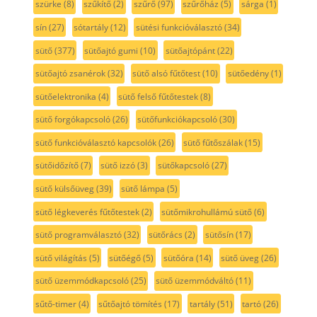
szürke
(8)
szűkítő
(2)
szűrő
(97)
szűrőház
(5)
sárga
(1)
sín
(27)
sótartály
(12)
sütési funkcióválasztó
(34)
sütő
(377)
sütőajtó gumi
(10)
sütőajtópánt
(22)
sütőajtó zsanérok
(32)
sütő alsó fűtőtest
(10)
sütőedény
(1)
sütőelektronika
(4)
sütő felső fűtőtestek
(8)
sütő forgókapcsoló
(26)
sütőfunkciókapcsoló
(30)
sütő funkcióválasztó kapcsolók
(26)
sütő fűtőszálak
(15)
sütőidőzítő
(7)
sütő izzó
(3)
sütőkapcsoló
(27)
sütő külsőüveg
(39)
sütő lámpa
(5)
sütő légkeverés fűtőtestek
(2)
sütőmikrohullámú sütő
(6)
sütő programválasztó
(32)
sütőrács
(2)
sütősín
(17)
sütő világítás
(5)
sütőégő
(5)
sütőóra
(14)
sütő üveg
(26)
sütő üzemmódkapcsoló
(25)
sütő üzemmódváltó
(11)
sűtő-timer
(4)
sűtőajtó tömítés
(17)
tartály
(51)
tartó
(26)