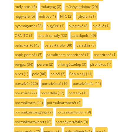
mély tepsi
(6)
műanyag
(8)
műanyagdoboz
(29)
nagykefe
(5)
nofrost
(1)
NTC
(2)
nyitófül
(31)
nyomógomb
(28)
o-gyűrű
(1)
okostévé
(8)
olajálló
(1)
ORA ITO
(1)
palack-tartály
(33)
palackpolc
(49)
palacktartó
(43)
palacktároló
(38)
palackőr
(5)
papír porszák
(5)
paradicsom passzírozó
(1)
passzírozó
(1)
pb-gáz
(34)
perem
(2)
pillangószelep
(3)
pirolitikus
(1)
piros
(1)
polc
(86)
polcél
(3)
Poly-v szíj
(11)
porszívó
(220)
porszívócső
(10)
porszívókefe
(11)
porszűrő
(22)
portartály
(12)
porzsák
(13)
porzsáktartó
(11)
porzsáktartóbetét
(9)
porzsáktartóegység
(9)
porzsáktartóidom
(9)
porzsáktartókeret
(10)
porzsáktartóvilla
(9)
programóra
(7)
pumpa
(3)
pálcahőmérő
(1)
pár
(5)