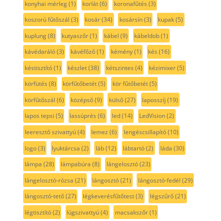
konyhai mérleg
(1)
korlát
(6)
koronafűtés
(3)
koszorú fűtőszál
(3)
kosár
(34)
kosársín
(3)
kupak
(5)
kuplung
(8)
kutyaszőr
(1)
kábel
(9)
kábeldob
(1)
kávédaráló
(3)
kávéfőző
(1)
kémény
(1)
kés
(16)
késtisztító
(1)
készlet
(38)
kétszintes
(4)
kézimixer
(5)
körfütés
(8)
körfűtőbetét
(5)
kör fűtőbetét
(5)
körfűtőszál
(6)
középső
(9)
külső
(27)
laposszíj
(19)
lapos tepsi
(5)
lassúprés
(6)
led
(14)
LedVision
(2)
leeresztő szivattyú
(4)
lemez
(6)
lengéscsillapító
(10)
logo
(3)
lyuktárcsa
(2)
láb
(12)
lábtartó
(2)
láda
(30)
lámpa
(28)
lámpabúra
(8)
lángelosztó
(23)
lángelosztó-rózsa
(21)
lángosztó
(21)
lángosztó-fedél
(29)
lángosztó-tető
(27)
légkeverésfűtőtest
(3)
légszűrő
(21)
légtisztító
(2)
lúgszivattyú
(4)
macsakszőr
(1)