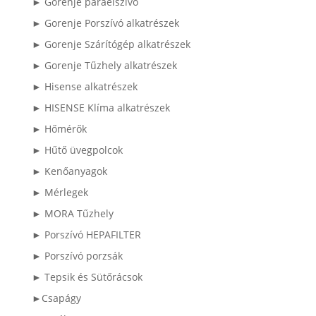
► Gorenje páraelszívó
► Gorenje Porszívó alkatrészek
► Gorenje Szárítógép alkatrészek
► Gorenje Tűzhely alkatrészek
► Hisense alkatrészek
► HISENSE Klíma alkatrészek
► Hőmérők
► Hűtő üvegpolcok
► Kenőanyagok
► Mérlegek
► MORA Tűzhely
► Porszívó HEPAFILTER
► Porszívó porzsák
► Tepsik és Sütőrácsok
►Csapágy