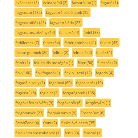
evőeszköz
(5)
ezüst színű
(2)
facsarókúp
(1)
fagadó
(1)
fagyasztó
(182)
fagyasztó belső ajtók
(35)
fagyasztófiók
(45)
fagyasztóláda
(27)
fagyasztószekrény
(14)
fali tartó
(4)
fedél
(38)
fedőlemez
(7)
fehér
(64)
fehér gombok
(41)
fekete
(45)
fekete gombok
(26)
felirat
(2)
felmosó
(2)
felső
(31)
feltét
(2)
felültöltős mosógép
(1)
filter
(50)
filterház
(2)
fiók
(160)
fiók fogadó
(1)
flexibiliscső
(12)
fogadó
(4)
fogadó hüvely
(1)
fogantyú
(60)
fogaskerék
(10)
fogasszíj
(5)
foglalat
(2)
forgatógomb
(135)
forgókefés szívófej
(9)
forgókerék
(6)
forgónyárs
(1)
forgótányér
(23)
forróvíztároló
(9)
FreezeBox
(6)
FreshZone
(4)
front
(2)
funkcióválasztó
(35)
furdulatszámszabályzó
(1)
fém
(33)
fémcső
(1)