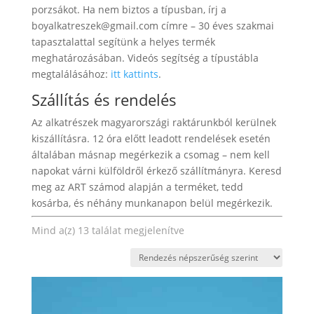
porzsákot. Ha nem biztos a típusban, írj a
boyalkatreszek@gmail.com
címre – 30 éves szakmai
tapasztalattal segítünk a helyes termék
meghatározásában. Videós segítség a típustábla
megtalálásához:
itt kattints
.
Szállítás és rendelés
Az alkatrészek magyarországi raktárunkból kerülnek
kiszállításra. 12 óra előtt leadott rendelések esetén
általában másnap megérkezik a csomag – nem kell
napokat várni külföldről érkező szállítmányra. Keresd
meg az ART számod alapján a terméket, tedd
kosárba, és néhány munkanapon belül megérkezik.
Sorted
Mind a(z) 13 találat megjelenítve
by
popularity