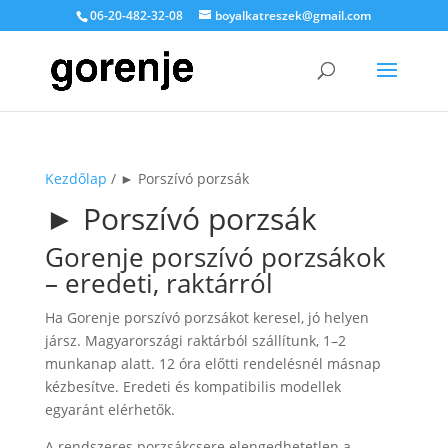
06-20-482-32-08
boyalkatreszek@gmail.com
Kezdőlap
/ ► Porszívó porzsák
► Porszívó porzsák
Gorenje porszívó porzsákok
– eredeti, raktárról
Ha Gorenje porszívó porzsákot keresel, jó helyen
jársz. Magyarországi raktárból szállítunk, 1–2
munkanap alatt. 12 óra előtti rendelésnél másnap
kézbesítve. Eredeti és kompatibilis modellek
egyaránt elérhetők.
A rendszeres porzsákcsere elengedhetetlen a