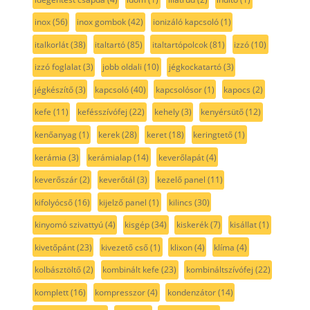
inox
(56)
inox gombok
(42)
ionizáló kapcsoló
(1)
italkorlát
(38)
italtartó
(85)
italtartópolcok
(81)
izzó
(10)
izzó foglalat
(3)
jobb oldali
(10)
jégkockatartó
(3)
jégkészítő
(3)
kapcsoló
(40)
kapcsolósor
(1)
kapocs
(2)
kefe
(11)
kefésszívófej
(22)
kehely
(3)
kenyérsütő
(12)
kenőanyag
(1)
kerek
(28)
keret
(18)
keringtető
(1)
kerámia
(3)
kerámialap
(14)
keverőlapát
(4)
keverőszár
(2)
keverőtál
(3)
kezelő panel
(11)
kifolyócső
(16)
kijelző panel
(1)
kilincs
(30)
kinyomó szivattyú
(4)
kisgép
(34)
kiskerék
(7)
kisállat
(1)
kivetőpánt
(23)
kivezető cső
(1)
klixon
(4)
klíma
(4)
kolbásztöltő
(2)
kombinált kefe
(23)
kombináltszívófej
(22)
komplett
(16)
kompresszor
(4)
kondenzátor
(14)