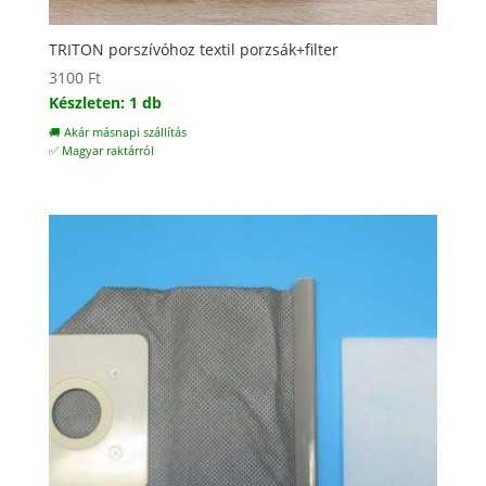
TRITON porszívóhoz textil porzsák+filter
3100
Ft
Készleten: 1 db
🚚 Akár másnapi szállítás
✅ Magyar raktárról