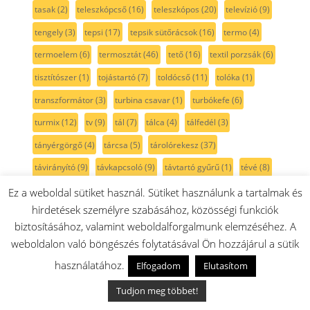
tasak
(2)
teleszkópcső
(16)
teleszkópos
(20)
televízió
(9)
tengely
(3)
tepsi
(17)
tepsik sütőrácsok
(16)
termo
(4)
termoelem
(6)
termosztát
(46)
tető
(16)
textil porzsák
(6)
tisztítószer
(1)
tojástartó
(7)
toldócső
(11)
tolóka
(1)
transzformátor
(3)
turbina csavar
(1)
turbókefe
(6)
turmix
(12)
tv
(9)
tál
(7)
tálca
(4)
tálfedél
(3)
tányérgörgő
(4)
tárcsa
(5)
tárolórekesz
(37)
távirányító
(9)
távkapcsoló
(9)
távtartó gyűrű
(1)
tévé
(8)
tölcsér
(1)
töltő
(8)
tömszelence
(1)
tömítés
(67)
Ez a weboldal sütiket használ. Sütiket használunk a tartalmak és
hirdetések személyre szabásához, közösségi funkciók
tömítőgyűrű
(6)
tömőrúd
(1)
tüske
(2)
biztosításához, valamint weboldalforgalmunk elemzéséhez. A
tüzhely külsőüveg
(31)
tűzhely
(563)
weboldalon való böngészés folytatásával Ön hozzájárul a sütik
tűzhelyforgatógomb
(22)
univerzális
(4)
v-szíj
(11)
használatához.
Elfogadom
Elutasítom
vajtartó
(16)
ventilátor
(20)
ventilátorlapát
(2)
Tudjon meg többet!
vezeték
(10)
vezetékdoboz
(4)
vezeték nélküli
(8)