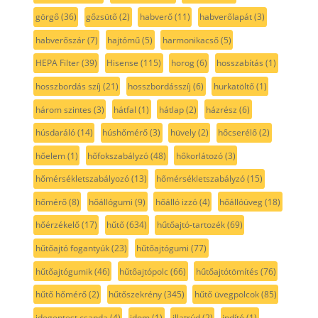
görgő
(36)
gőzsütő
(2)
habverő
(11)
habverőlapát
(3)
habverőszár
(7)
hajtómű
(5)
harmonikacső
(5)
HEPA Filter
(39)
Hisense
(115)
horog
(6)
hosszabítás
(1)
hosszbordás szíj
(21)
hosszbordásszíj
(6)
hurkatöltő
(1)
három szintes
(3)
hátfal
(1)
hátlap
(2)
házrész
(6)
húsdaráló
(14)
húshőmérő
(3)
hüvely
(2)
hőcserélő
(2)
hőelem
(1)
hőfokszabályzó
(48)
hőkorlátozó
(3)
hőmérsékletszabályozó
(13)
hőmérsékletszabályzó
(15)
hőmérő
(8)
hőállógumi
(9)
hőálló izzó
(4)
hőállóüveg
(18)
hőérzékelő
(17)
hűtő
(634)
hűtőajtó-tartozék
(69)
hűtőajtó fogantyúk
(23)
hűtőajtógumi
(77)
hűtőajtógumik
(46)
hűtőajtópolc
(66)
hűtőajtótömítés
(76)
hűtő hőmérő
(2)
hűtőszekrény
(345)
hűtő üvegpolcok
(85)
idegentest csapda
(4)
idom
(1)
illatrúd
(2)
indító
(1)