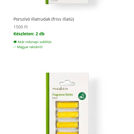
Porszívó illatrudak (friss illatú)
1500
Ft
Készleten: 2 db
🚚 Akár másnapi szállítás
✅ Magyar raktárról