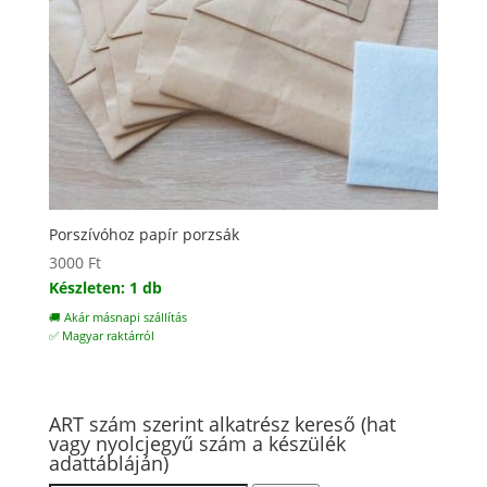
Porszívóhoz papír porzsák
3000
Ft
Készleten: 1 db
🚚 Akár másnapi szállítás
✅ Magyar raktárról
ART szám szerint alkatrész kereső (hat
vagy nyolcjegyű szám a készülék
adattábláján)