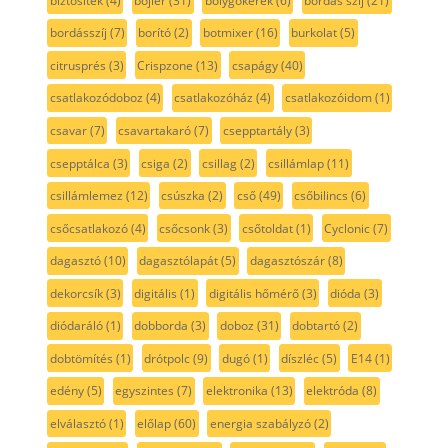
biztosíték
(4)
bojler
(31)
bolygókerék
(6)
bordás szíj
(21)
bordásszíj
(7)
borító
(2)
botmixer
(16)
burkolat
(5)
citrusprés
(3)
Crispzone
(13)
csapágy
(40)
csatlakozódoboz
(4)
csatlakozóház
(4)
csatlakozóidom
(1)
csavar
(7)
csavartakaró
(7)
csepptartály
(3)
csepptálca
(3)
csiga
(2)
csillag
(2)
csillámlap
(11)
csillámlemez
(12)
csúszka
(2)
cső
(49)
csőbilincs
(6)
csőcsatlakozó
(4)
csőcsonk
(3)
csőtoldat
(1)
Cyclonic
(7)
dagasztó
(10)
dagasztólapát
(5)
dagasztószár
(8)
dekorcsík
(3)
digitális
(1)
digitális hőmérő
(3)
dióda
(3)
diódaráló
(1)
dobborda
(3)
doboz
(31)
dobtartó
(2)
dobtömítés
(1)
drótpolc
(9)
dugó
(1)
díszléc
(5)
E14
(1)
edény
(5)
egyszintes
(7)
elektronika
(13)
elektróda
(8)
elválasztó
(1)
előlap
(60)
energia szabályzó
(2)