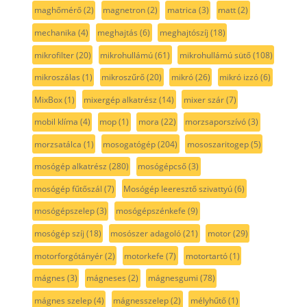
maghőmérő
(2)
magnetron
(2)
matrica
(3)
matt
(2)
mechanika
(4)
meghajtás
(6)
meghajtószíj
(18)
mikrofilter
(20)
mikrohullámú
(61)
mikrohullámú sütő
(108)
mikroszálas
(1)
mikroszűrő
(20)
mikró
(26)
mikró izzó
(6)
MixBox
(1)
mixergép alkatrész
(14)
mixer szár
(7)
mobil klíma
(4)
mop
(1)
mora
(22)
morzsaporszívó
(3)
morzsatálca
(1)
mosogatógép
(204)
mososzaritogep
(5)
mosógép alkatrész
(280)
mosógépcső
(3)
mosógép fűtőszál
(7)
Mosógép leeresztő szivattyú
(6)
mosógépszelep
(3)
mosógépszénkefe
(9)
mosógép szíj
(18)
mosószer adagoló
(21)
motor
(29)
motorforgótányér
(2)
motorkefe
(7)
motortartó
(1)
mágnes
(3)
mágneses
(2)
mágnesgumi
(78)
mágnes szelep
(4)
mágnesszelep
(2)
mélyhűtő
(1)