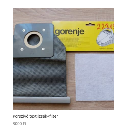
Porszívó textilzsák+filter
3000
Ft