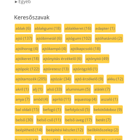
►Egyéb
Keresőszavak
ablak
(6)
ablakgumi
(18)
ablakkeret
(16)
adapter
(1)
ajtó
(137)
ajtóbimetál
(6)
ajtógumi
(102)
ajtóhatároló
(2)
ajtóhorog
(4)
ajtókampó
(4)
ajtókapcsoló
(18)
ajtókeret
(18)
ajtónyitás érzékelő
(6)
ajtónyitó
(49)
ajtópolc
(122)
ajtóretesz
(13)
ajtórögzítő
(1)
ajtótartozék
(205)
ajtózár
(34)
ajtó érzékelő
(9)
akku
(12)
akril
(1)
alj
(1)
alsó
(33)
aluminium
(5)
alátét
(7)
anya
(7)
anód
(4)
aprító
(11)
aquastop
(4)
aszaló
(1)
bal oldali
(15)
befogó
(1)
befolyócső
(5)
bekötődoboz
(9)
belső
(30)
belső cső
(11)
belső üveg
(17)
betét
(7)
beépíthető
(14)
beépítési készlet
(12)
beőblítőszelep
(2)