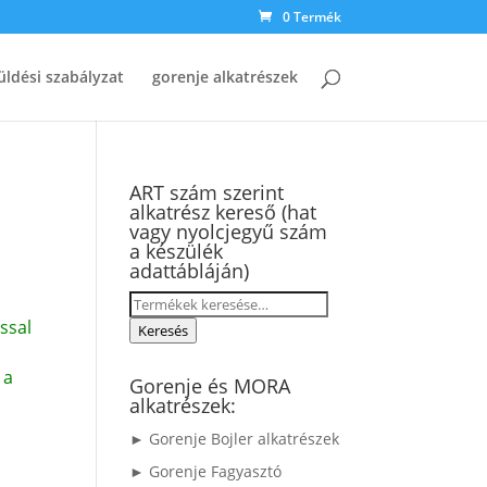
0 Termék
üldési szabályzat
gorenje alkatrészek
ART szám szerint
alkatrész kereső (hat
vagy nyolcjegyű szám
a készülék
adattábláján)
Keresés
ssal
a
Keresés
következőre:
 a
Gorenje és MORA
alkatrészek:
► Gorenje Bojler alkatrészek
► Gorenje Fagyasztó