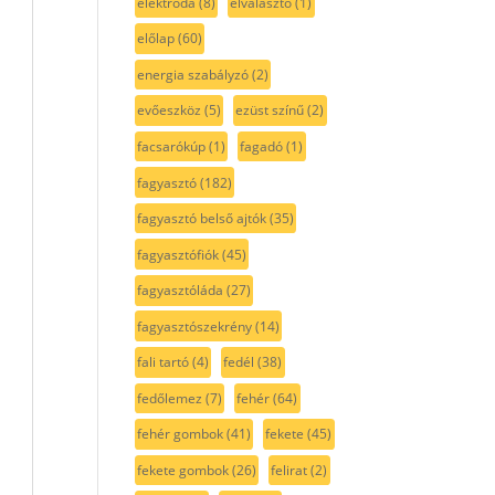
elektróda
(8)
elválasztó
(1)
előlap
(60)
energia szabályzó
(2)
evőeszköz
(5)
ezüst színű
(2)
facsarókúp
(1)
fagadó
(1)
fagyasztó
(182)
fagyasztó belső ajtók
(35)
fagyasztófiók
(45)
fagyasztóláda
(27)
fagyasztószekrény
(14)
fali tartó
(4)
fedél
(38)
fedőlemez
(7)
fehér
(64)
fehér gombok
(41)
fekete
(45)
fekete gombok
(26)
felirat
(2)