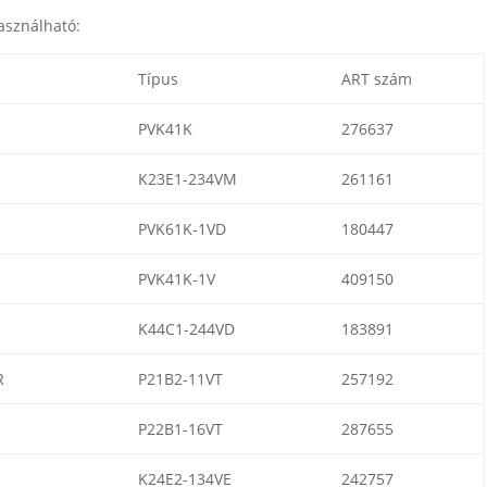
asználható:
Típus
ART szám
PVK41K
276637
K23E1-234VM
261161
PVK61K-1VD
180447
PVK41K-1V
409150
K44C1-244VD
183891
R
P21B2-11VT
257192
P22B1-16VT
287655
K24E2-134VE
242757