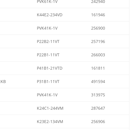
PVK61K-1V
242940
K44E2-234VD
161946
PVK41K-1V
256900
P22B2-11VT
257196
P22B1-11VT
266003
P41B1-21VTD
161811
RKB
P31B1-11VT
491594
PVK41K-1V
313975
1
K24C1-244VM
287647
K23E2-134VM
256906