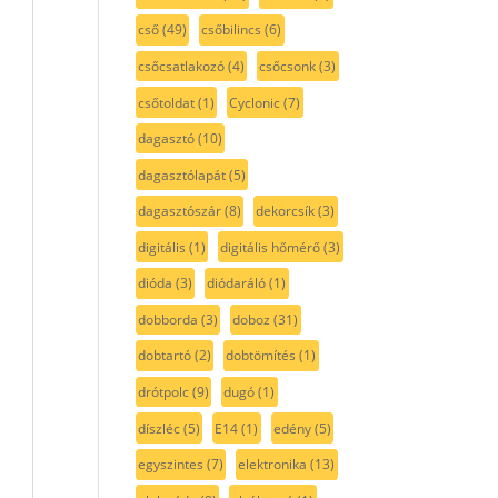
cső
(49)
csőbilincs
(6)
csőcsatlakozó
(4)
csőcsonk
(3)
csőtoldat
(1)
Cyclonic
(7)
dagasztó
(10)
dagasztólapát
(5)
dagasztószár
(8)
dekorcsík
(3)
digitális
(1)
digitális hőmérő
(3)
dióda
(3)
diódaráló
(1)
dobborda
(3)
doboz
(31)
dobtartó
(2)
dobtömítés
(1)
drótpolc
(9)
dugó
(1)
díszléc
(5)
E14
(1)
edény
(5)
egyszintes
(7)
elektronika
(13)