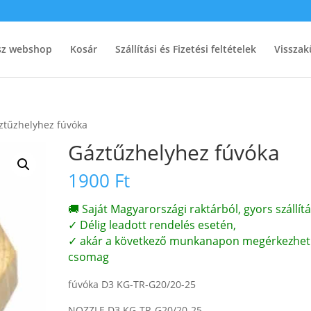
ész webshop
Kosár
Szállítási és Fizetési feltételek
Visszak
ztűzhelyhez fúvóka
Gáztűzhelyhez fúvóka
1900
Ft
🚚 Saját Magyarországi raktárból, gyors szállítá
✓ Délig leadott rendelés esetén,
✓ akár a következő munkanapon megérkezhet
csomag
fúvóka D3 KG-TR-G20/20-25
NOZZLE D3 KG-TR-G20/20-25