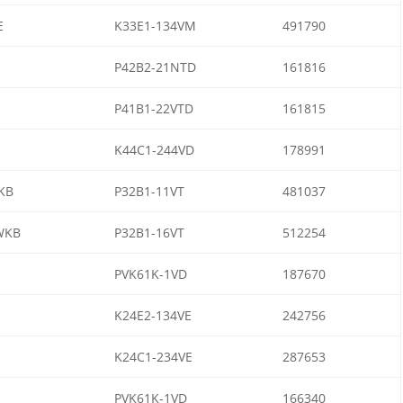
E
K33E1-134VM
491790
P42B2-21NTD
161816
P41B1-22VTD
161815
K44C1-244VD
178991
KB
P32B1-11VT
481037
WKB
P32B1-16VT
512254
PVK61K-1VD
187670
K24E2-134VE
242756
K24C1-234VE
287653
PVK61K-1VD
166340