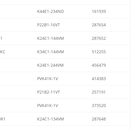
K44E1-234ND
161939
P22B1-16VT
287654
1
K24C1-144VM
287652
WKC
K34C1-144VM
512255
K24E1-244VM
456479
PVK41K-1V
414383
P21B2-11VT
257191
PVK41K-1V
373520
BR1
K24C1-134VM
287648