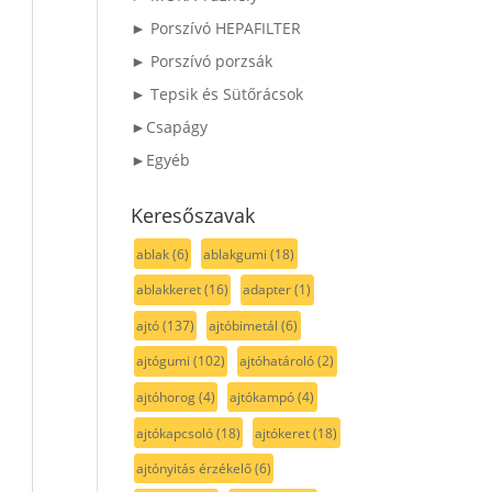
► Porszívó HEPAFILTER
► Porszívó porzsák
► Tepsik és Sütőrácsok
►Csapágy
►Egyéb
Keresőszavak
ablak
(6)
ablakgumi
(18)
ablakkeret
(16)
adapter
(1)
ajtó
(137)
ajtóbimetál
(6)
ajtógumi
(102)
ajtóhatároló
(2)
ajtóhorog
(4)
ajtókampó
(4)
ajtókapcsoló
(18)
ajtókeret
(18)
ajtónyitás érzékelő
(6)