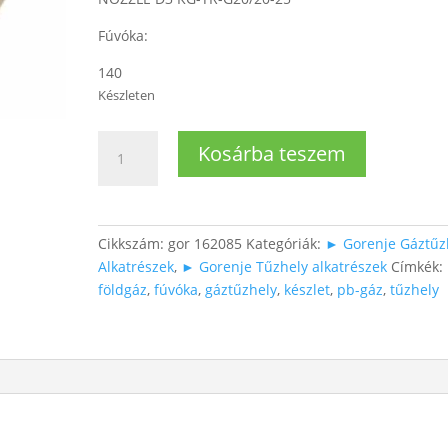
Fúvóka:
140
Készleten
Gáztűzhelyhez
Kosárba teszem
fúvóka
mennyiség
Cikkszám:
gor 162085
Kategóriák:
► Gorenje Gáztűz
Alkatrészek
,
► Gorenje Tűzhely alkatrészek
Címkék:
földgáz
,
fúvóka
,
gáztűzhely
,
készlet
,
pb-gáz
,
tűzhely