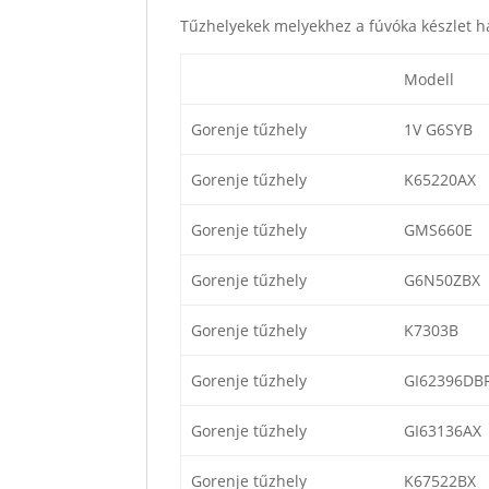
Tűzhelyekek melyekhez a fúvóka készlet h
Modell
Gorenje tűzhely
1V G6SYB
Gorenje tűzhely
K65220AX
Gorenje tűzhely
GMS660E
Gorenje tűzhely
G6N50ZBX
Gorenje tűzhely
K7303B
Gorenje tűzhely
GI62396DB
Gorenje tűzhely
GI63136AX
Gorenje tűzhely
K67522BX