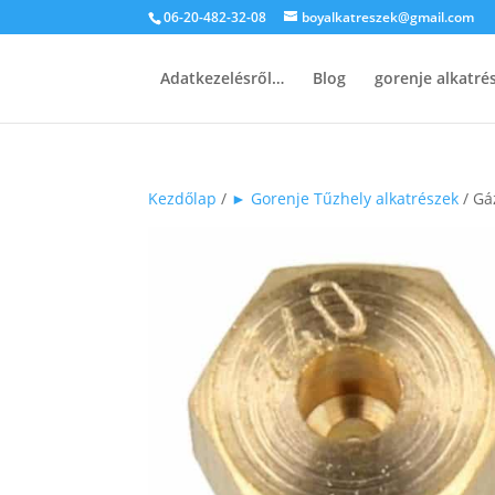
06-20-482-32-08
boyalkatreszek@gmail.com
Adatkezelésről…
Blog
gorenje alkatr
Kezdőlap
/
► Gorenje Tűzhely alkatrészek
/ Gá