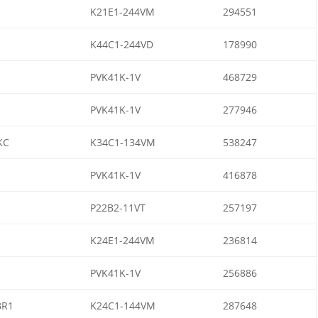
K21E1-244VM
294551
K44C1-244VD
178990
PVK41K-1V
468729
PVK41K-1V
277946
KC
K34C1-134VM
538247
PVK41K-1V
416878
P22B2-11VT
257197
K24E1-244VM
236814
PVK41K-1V
256886
BR1
K24C1-144VM
287648