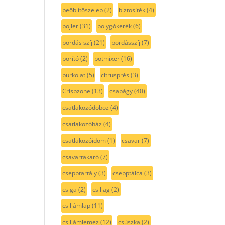
beőblítőszelep
(2)
biztosíték
(4)
bojler
(31)
bolygókerék
(6)
bordás szíj
(21)
bordásszíj
(7)
borító
(2)
botmixer
(16)
burkolat
(5)
citrusprés
(3)
Crispzone
(13)
csapágy
(40)
csatlakozódoboz
(4)
csatlakozóház
(4)
csatlakozóidom
(1)
csavar
(7)
csavartakaró
(7)
csepptartály
(3)
csepptálca
(3)
csiga
(2)
csillag
(2)
csillámlap
(11)
csillámlemez
(12)
csúszka
(2)