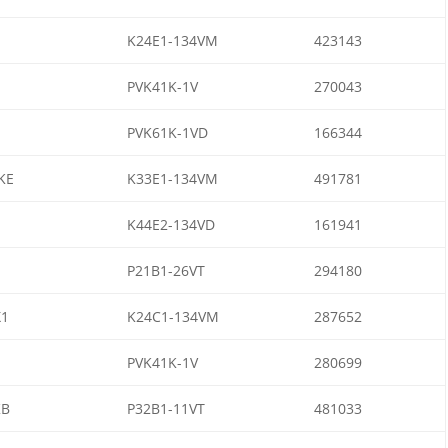
K24E1-134VM
423143
PVK41K-1V
270043
PVK61K-1VD
166344
KE
K33E1-134VM
491781
K44E2-134VD
161941
P21B1-26VT
294180
1
K24C1-134VM
287652
PVK41K-1V
280699
KB
P32B1-11VT
481033