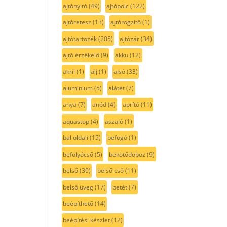
ajtónyitó
(49)
ajtópolc
(122)
ajtóretesz
(13)
ajtórögzítő
(1)
ajtótartozék
(205)
ajtózár
(34)
ajtó érzékelő
(9)
akku
(12)
akril
(1)
alj
(1)
alsó
(33)
aluminium
(5)
alátét
(7)
anya
(7)
anód
(4)
aprító
(11)
aquastop
(4)
aszaló
(1)
bal oldali
(15)
befogó
(1)
befolyócső
(5)
bekötődoboz
(9)
belső
(30)
belső cső
(11)
belső üveg
(17)
betét
(7)
beépíthető
(14)
beépítési készlet
(12)