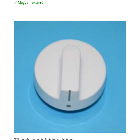
✅ Magyar raktárról
Tűzhely gomb fehér színben