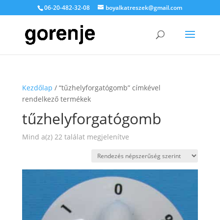
06-20-482-32-08
boyalkatreszek@gmail.com
Kezdőlap
/ “tűzhelyforgatógomb” címkével
rendelkező termékek
tűzhelyforgatógomb
Sorted
Mind a(z) 22 találat megjelenítve
by
popularity