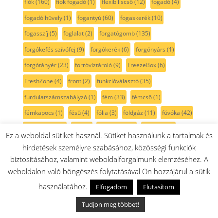
fiók
(160)
fiók fogadó
(1)
flexibiliscső
(12)
fogadó
(4)
fogadó hüvely
(1)
fogantyú
(60)
fogaskerék
(10)
fogasszíj
(5)
foglalat
(2)
forgatógomb
(135)
forgókefés szívófej
(9)
forgókerék
(6)
forgónyárs
(1)
forgótányér
(23)
forróvíztároló
(9)
FreezeBox
(6)
FreshZone
(4)
front
(2)
funkcióválasztó
(35)
furdulatszámszabályzó
(1)
fém
(33)
fémcső
(1)
fémkapocs
(1)
fésű
(4)
fólia
(3)
földgáz
(11)
fúvóka
(42)
fúvóka szett
(8)
fül
(32)
főkapcsoló
(2)
főzőlap
(64)
Ez a weboldal sütiket használ. Sütiket használunk a tartalmak és
főzőrács
(24)
főzőzóna
(10)
fűtés
(25)
fűtőbetét
(46)
hirdetések személyre szabásához, közösségi funkciók
biztosításához, valamint weboldalforgalmunk elemzéséhez. A
fűtőszál
(36)
fűtőtest
(32)
gomb
(3)
gombbetét
(2)
weboldalon való böngészés folytatásával Ön hozzájárul a sütik
gombház
(5)
gombkarika
(8)
gombtengely
(2)
grill
(10)
használatához.
Elfogadom
Elutasítom
gumi
(76)
gumicső
(12)
gumiláb
(10)
gumitalp
(7)
Tudjon meg többet!
gyerekzár
(9)
gyújtó elektróda
(1)
gyújtótrafó
(2)