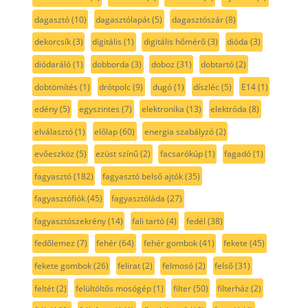
dagasztó
(10)
dagasztólapát
(5)
dagasztószár
(8)
dekorcsík
(3)
digitális
(1)
digitális hőmérő
(3)
dióda
(3)
diódaráló
(1)
dobborda
(3)
doboz
(31)
dobtartó
(2)
dobtömítés
(1)
drótpolc
(9)
dugó
(1)
díszléc
(5)
E14
(1)
edény
(5)
egyszintes
(7)
elektronika
(13)
elektróda
(8)
elválasztó
(1)
előlap
(60)
energia szabályzó
(2)
evőeszköz
(5)
ezüst színű
(2)
facsarókúp
(1)
fagadó
(1)
fagyasztó
(182)
fagyasztó belső ajtók
(35)
fagyasztófiók
(45)
fagyasztóláda
(27)
fagyasztószekrény
(14)
fali tartó
(4)
fedél
(38)
fedőlemez
(7)
fehér
(64)
fehér gombok
(41)
fekete
(45)
fekete gombok
(26)
felirat
(2)
felmosó
(2)
felső
(31)
feltét
(2)
felültöltős mosógép
(1)
filter
(50)
filterház
(2)