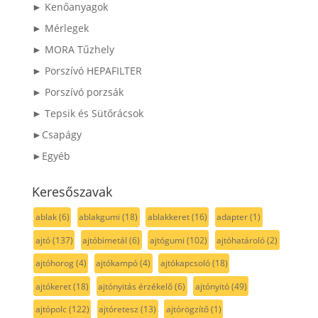
► Kenőanyagok
► Mérlegek
► MORA Tűzhely
► Porszívó HEPAFILTER
► Porszívó porzsák
► Tepsik és Sütőrácsok
►Csapágy
►Egyéb
Keresőszavak
ablak
(6)
ablakgumi
(18)
ablakkeret
(16)
adapter
(1)
ajtó
(137)
ajtóbimetál
(6)
ajtógumi
(102)
ajtóhatároló
(2)
ajtóhorog
(4)
ajtókampó
(4)
ajtókapcsoló
(18)
ajtókeret
(18)
ajtónyitás érzékelő
(6)
ajtónyitó
(49)
ajtópolc
(122)
ajtóretesz
(13)
ajtórögzítő
(1)