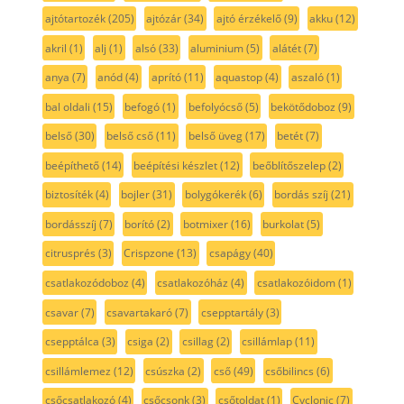
ajtótartozék
(205)
ajtózár
(34)
ajtó érzékelő
(9)
akku
(12)
akril
(1)
alj
(1)
alsó
(33)
aluminium
(5)
alátét
(7)
anya
(7)
anód
(4)
aprító
(11)
aquastop
(4)
aszaló
(1)
bal oldali
(15)
befogó
(1)
befolyócső
(5)
bekötődoboz
(9)
belső
(30)
belső cső
(11)
belső üveg
(17)
betét
(7)
beépíthető
(14)
beépítési készlet
(12)
beőblítőszelep
(2)
biztosíték
(4)
bojler
(31)
bolygókerék
(6)
bordás szíj
(21)
bordásszíj
(7)
borító
(2)
botmixer
(16)
burkolat
(5)
citrusprés
(3)
Crispzone
(13)
csapágy
(40)
csatlakozódoboz
(4)
csatlakozóház
(4)
csatlakozóidom
(1)
csavar
(7)
csavartakaró
(7)
csepptartály
(3)
csepptálca
(3)
csiga
(2)
csillag
(2)
csillámlap
(11)
csillámlemez
(12)
csúszka
(2)
cső
(49)
csőbilincs
(6)
csőcsatlakozó
(4)
csőcsonk
(3)
csőtoldat
(1)
Cyclonic
(7)