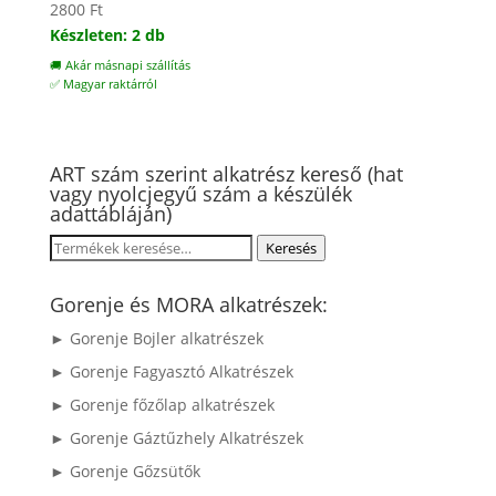
2800
Ft
Készleten: 2 db
🚚 Akár másnapi szállítás
✅ Magyar raktárról
ART szám szerint alkatrész kereső (hat
vagy nyolcjegyű szám a készülék
adattábláján)
Keresés
Keresés
a
következőre:
Gorenje és MORA alkatrészek:
► Gorenje Bojler alkatrészek
► Gorenje Fagyasztó Alkatrészek
► Gorenje főzőlap alkatrészek
► Gorenje Gáztűzhely Alkatrészek
► Gorenje Gőzsütők