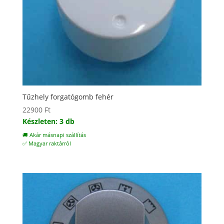
Tűzhely forgatógomb fehér
22900
Ft
Készleten: 3 db
🚚 Akár másnapi szállítás
✅ Magyar raktárról