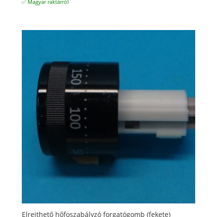
✅ Magyar raktárról
Elrejthető hőfoszabályzó forgatógomb (fekete)