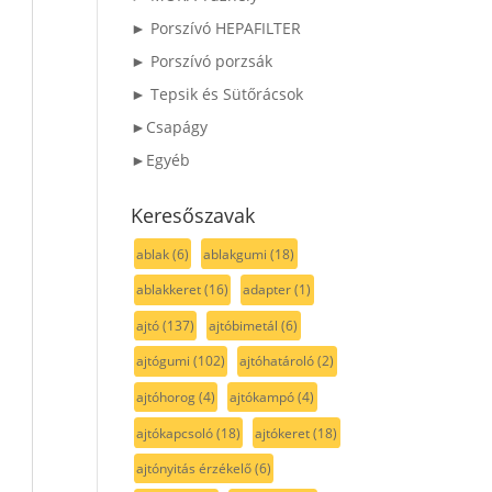
► Porszívó HEPAFILTER
► Porszívó porzsák
► Tepsik és Sütőrácsok
►Csapágy
►Egyéb
Keresőszavak
ablak
(6)
ablakgumi
(18)
ablakkeret
(16)
adapter
(1)
ajtó
(137)
ajtóbimetál
(6)
ajtógumi
(102)
ajtóhatároló
(2)
ajtóhorog
(4)
ajtókampó
(4)
ajtókapcsoló
(18)
ajtókeret
(18)
ajtónyitás érzékelő
(6)