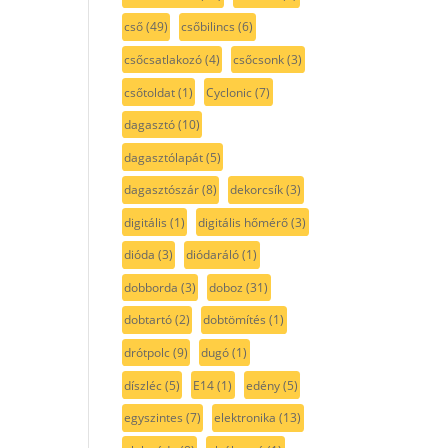
cső
(49)
csőbilincs
(6)
csőcsatlakozó
(4)
csőcsonk
(3)
csőtoldat
(1)
Cyclonic
(7)
dagasztó
(10)
dagasztólapát
(5)
dagasztószár
(8)
dekorcsík
(3)
digitális
(1)
digitális hőmérő
(3)
dióda
(3)
diódaráló
(1)
dobborda
(3)
doboz
(31)
dobtartó
(2)
dobtömítés
(1)
drótpolc
(9)
dugó
(1)
díszléc
(5)
E14
(1)
edény
(5)
egyszintes
(7)
elektronika
(13)