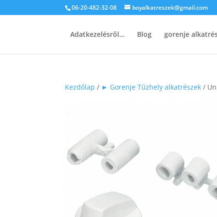
06-20-482-32-08
boyalkatreszek@gmail.com
Adatkezelésről…
Blog
gorenje alkatr
Kezdőlap
/
► Gorenje Tűzhely alkatrészek
/ Un