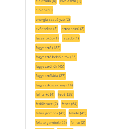
elektróda
(8)
elválasztó
(1)
előlap
(60)
energia szabályzó
(2)
evőeszköz
(5)
ezüst színű
(2)
facsarókúp
(1)
fagadó
(1)
fagyasztó
(182)
fagyasztó belső ajtók
(35)
fagyasztófiók
(45)
fagyasztóláda
(27)
fagyasztószekrény
(14)
fali tartó
(4)
fedél
(38)
fedőlemez
(7)
fehér
(64)
fehér gombok
(41)
fekete
(45)
fekete gombok
(26)
felirat
(2)