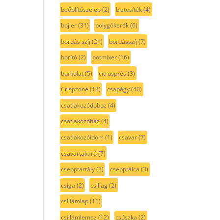
beőblítőszelep
(2)
biztosíték
(4)
bojler
(31)
bolygókerék
(6)
bordás szíj
(21)
bordásszíj
(7)
borító
(2)
botmixer
(16)
burkolat
(5)
citrusprés
(3)
Crispzone
(13)
csapágy
(40)
csatlakozódoboz
(4)
csatlakozóház
(4)
csatlakozóidom
(1)
csavar
(7)
csavartakaró
(7)
csepptartály
(3)
csepptálca
(3)
csiga
(2)
csillag
(2)
csillámlap
(11)
csillámlemez
(12)
csúszka
(2)