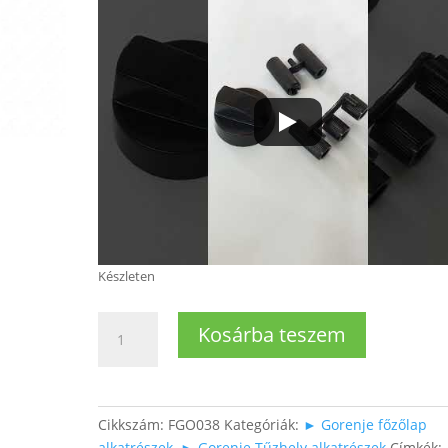
Készleten
Univerzális
Kosárba teszem
fehér
tűzhely
/
sütő
Cikkszám:
FGO038
Kategóriák:
► Gorenje főzőlap
forgatógomb
alkatrészek
,
► Gorenje Tűzhely alkatrészek
Címkék: