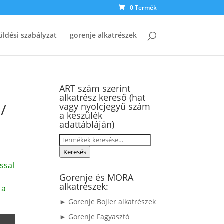
0 Termék
üldési szabályzat
gorenje alkatrészek
ART szám szerint
alkatrész kereső (hat
/
vagy nyolcjegyű szám
a készülék
adattábláján)
Keresés
a
Keresés
következőre:
ssal
Gorenje és MORA
alkatrészek:
 a
► Gorenje Bojler alkatrészek
► Gorenje Fagyasztó