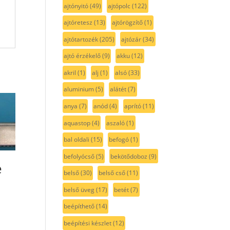
ajtónyitó
(49)
ajtópolc
(122)
ajtóretesz
(13)
ajtórögzítő
(1)
ajtótartozék
(205)
ajtózár
(34)
ajtó érzékelő
(9)
akku
(12)
akril
(1)
alj
(1)
alsó
(33)
aluminium
(5)
alátét
(7)
anya
(7)
anód
(4)
aprító
(11)
aquastop
(4)
aszaló
(1)
bal oldali
(15)
befogó
(1)
befolyócső
(5)
bekötődoboz
(9)
e
belső
(30)
belső cső
(11)
belső üveg
(17)
betét
(7)
beépíthető
(14)
beépítési készlet
(12)