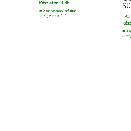
Készleten: 1 db
Sü
🚚 Akár másnapi szállítás
690
✅ Magyar raktárról
Kész
🚚 Ak
✅ Mag