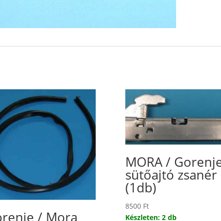
MORA / Gorenj
sütőajtó zsanér
(1db)
8500
Ft
renje / Mora
Készleten: 2 db