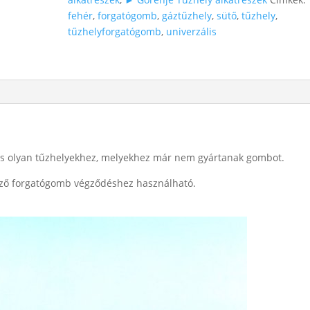
mennyiség
fehér
,
forgatógomb
,
gáztűzhely
,
sütő
,
tűzhely
,
tűzhelyforgatógomb
,
univerzális
s olyan tűzhelyekhez, melyekhez már nem gyártanak gombot.
böző forgatógomb végződéshez használható.