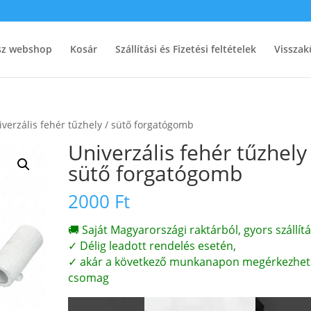
ész webshop
Kosár
Szállítási és Fizetési feltételek
Visszak
iverzális fehér tűzhely / sütő forgatógomb
Univerzális fehér tűzhely 
sütő forgatógomb
2000
Ft
🚚 Saját Magyarországi raktárból, gyors szállítá
✓ Délig leadott rendelés esetén,
✓ akár a következő munkanapon megérkezhet
csomag