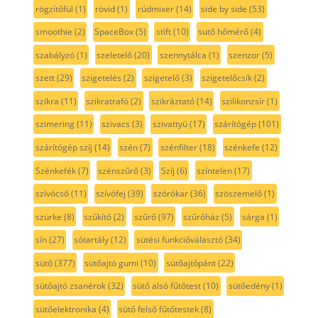
rögzítőfül
(1)
rövid
(1)
rúdmixer
(14)
side by side
(53)
smoothie
(2)
SpaceBox
(5)
stift
(10)
sutő hőmérő
(4)
szabályzó
(1)
szeletelő
(20)
szennytálca
(1)
szenzor
(5)
szett
(29)
szigetelés
(2)
szigetelő
(3)
szigetelőcsík
(2)
szikra
(11)
szikratrafó
(2)
szikráztató
(14)
szilikonzsír
(1)
szimering
(11)
szivacs
(3)
szivattyú
(17)
szárítógép
(101)
szárítógép szíj
(14)
szén
(7)
szénfilter
(18)
szénkefe
(12)
Szénkefék
(7)
szénszűrő
(3)
Szíj
(6)
színtelen
(17)
szívócső
(11)
szívófej
(39)
szórókar
(36)
szöszemelő
(1)
szürke
(8)
szűkítő
(2)
szűrő
(97)
szűrőház
(5)
sárga
(1)
sín
(27)
sótartály
(12)
sütési funkcióválasztó
(34)
sütő
(377)
sütőajtó gumi
(10)
sütőajtópánt
(22)
sütőajtó zsanérok
(32)
sütő alsó fűtőtest
(10)
sütőedény
(1)
sütőelektronika
(4)
sütő felső fűtőtestek
(8)