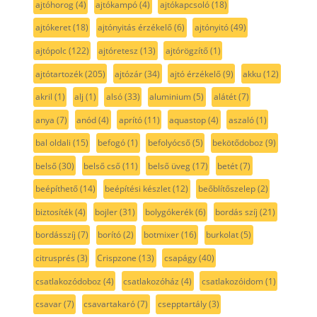
ajtóhorog
(4)
ajtókampó
(4)
ajtókapcsoló
(18)
ajtókeret
(18)
ajtónyitás érzékelő
(6)
ajtónyitó
(49)
ajtópolc
(122)
ajtóretesz
(13)
ajtórögzítő
(1)
ajtótartozék
(205)
ajtózár
(34)
ajtó érzékelő
(9)
akku
(12)
akril
(1)
alj
(1)
alsó
(33)
aluminium
(5)
alátét
(7)
anya
(7)
anód
(4)
aprító
(11)
aquastop
(4)
aszaló
(1)
bal oldali
(15)
befogó
(1)
befolyócső
(5)
bekötődoboz
(9)
belső
(30)
belső cső
(11)
belső üveg
(17)
betét
(7)
beépíthető
(14)
beépítési készlet
(12)
beőblítőszelep
(2)
biztosíték
(4)
bojler
(31)
bolygókerék
(6)
bordás szíj
(21)
bordásszíj
(7)
borító
(2)
botmixer
(16)
burkolat
(5)
citrusprés
(3)
Crispzone
(13)
csapágy
(40)
csatlakozódoboz
(4)
csatlakozóház
(4)
csatlakozóidom
(1)
csavar
(7)
csavartakaró
(7)
csepptartály
(3)