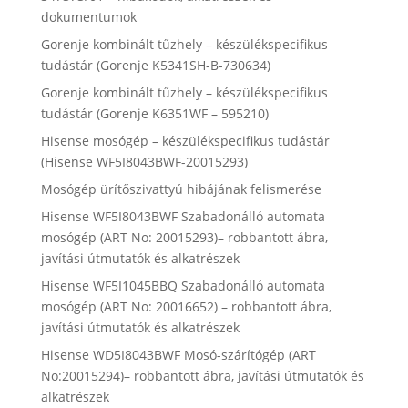
dokumentumok
Gorenje kombinált tűzhely – készülékspecifikus
tudástár (Gorenje K5341SH-B-730634)
Gorenje kombinált tűzhely – készülékspecifikus
tudástár (Gorenje K6351WF – 595210)
Hisense mosógép – készülékspecifikus tudástár
(Hisense WF5I8043BWF-20015293)
Mosógép ürítőszivattyú hibájának felismerése
Hisense WF5I8043BWF Szabadonálló automata
mosógép (ART No: 20015293)– robbantott ábra,
javítási útmutatók és alkatrészek
Hisense WF5I1045BBQ Szabadonálló automata
mosógép (ART No: 20016652) – robbantott ábra,
javítási útmutatók és alkatrészek
Hisense WD5I8043BWF Mosó-szárítógép (ART
No:20015294)– robbantott ábra, javítási útmutatók és
alkatrészek