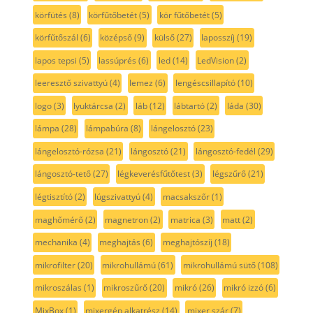
körfütés
(8)
körfűtőbetét
(5)
kör fűtőbetét
(5)
körfűtőszál
(6)
középső
(9)
külső
(27)
laposszíj
(19)
lapos tepsi
(5)
lassúprés
(6)
led
(14)
LedVision
(2)
leeresztő szivattyú
(4)
lemez
(6)
lengéscsillapító
(10)
logo
(3)
lyuktárcsa
(2)
láb
(12)
lábtartó
(2)
láda
(30)
lámpa
(28)
lámpabúra
(8)
lángelosztó
(23)
lángelosztó-rózsa
(21)
lángosztó
(21)
lángosztó-fedél
(29)
lángosztó-tető
(27)
légkeverésfűtőtest
(3)
légszűrő
(21)
légtisztító
(2)
lúgszivattyú
(4)
macsakszőr
(1)
maghőmérő
(2)
magnetron
(2)
matrica
(3)
matt
(2)
mechanika
(4)
meghajtás
(6)
meghajtószíj
(18)
mikrofilter
(20)
mikrohullámú
(61)
mikrohullámú sütő
(108)
mikroszálas
(1)
mikroszűrő
(20)
mikró
(26)
mikró izzó
(6)
MixBox
(1)
mixergép alkatrész
(14)
mixer szár
(7)