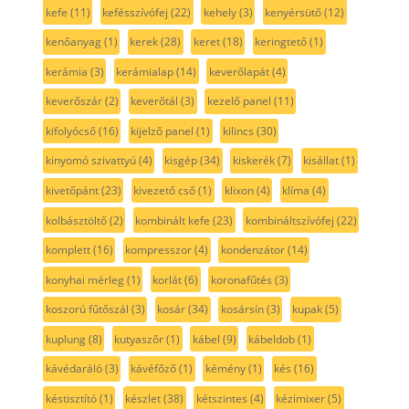
kefe
(11)
kefésszívófej
(22)
kehely
(3)
kenyérsütő
(12)
kenőanyag
(1)
kerek
(28)
keret
(18)
keringtető
(1)
kerámia
(3)
kerámialap
(14)
keverőlapát
(4)
keverőszár
(2)
keverőtál
(3)
kezelő panel
(11)
kifolyócső
(16)
kijelző panel
(1)
kilincs
(30)
kinyomó szivattyú
(4)
kisgép
(34)
kiskerék
(7)
kisállat
(1)
kivetőpánt
(23)
kivezető cső
(1)
klixon
(4)
klíma
(4)
kolbásztöltő
(2)
kombinált kefe
(23)
kombináltszívófej
(22)
komplett
(16)
kompresszor
(4)
kondenzátor
(14)
konyhai mérleg
(1)
korlát
(6)
koronafűtés
(3)
koszorú fűtőszál
(3)
kosár
(34)
kosársín
(3)
kupak
(5)
kuplung
(8)
kutyaszőr
(1)
kábel
(9)
kábeldob
(1)
kávédaráló
(3)
kávéfőző
(1)
kémény
(1)
kés
(16)
késtisztító
(1)
készlet
(38)
kétszintes
(4)
kézimixer
(5)