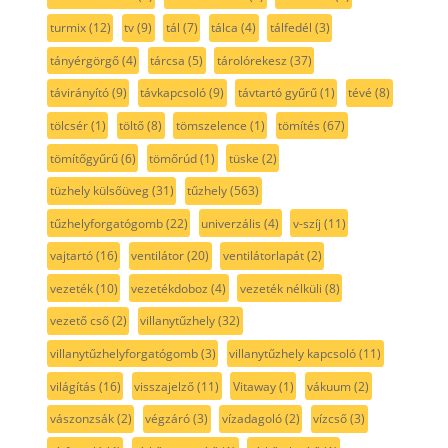
turmix
(12)
tv
(9)
tál
(7)
tálca
(4)
tálfedél
(3)
tányérgörgő
(4)
tárcsa
(5)
tárolórekesz
(37)
távirányító
(9)
távkapcsoló
(9)
távtartó gyűrű
(1)
tévé
(8)
tölcsér
(1)
töltő
(8)
tömszelence
(1)
tömítés
(67)
tömítőgyűrű
(6)
tömőrúd
(1)
tüske
(2)
tüzhely külsőüveg
(31)
tűzhely
(563)
tűzhelyforgatógomb
(22)
univerzális
(4)
v-szíj
(11)
vajtartó
(16)
ventilátor
(20)
ventilátorlapát
(2)
vezeték
(10)
vezetékdoboz
(4)
vezeték nélküli
(8)
vezető cső
(2)
villanytűzhely
(32)
villanytűzhelyforgatógomb
(3)
villanytűzhely kapcsoló
(11)
világítás
(16)
visszajelző
(11)
Vitaway
(1)
vákuum
(2)
vászonzsák
(2)
végzáró
(3)
vízadagoló
(2)
vízcső
(3)