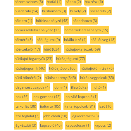
három szintes
(3)
hátfal
(1)
hátlap
(2)
házrész
(6)
húsdaráló
(14)
húshőmérő
(3)
hüvely
(2)
hőcserélő
(2)
hőelem
(1)
hőfokszabályzó
(48)
hőkorlátozó
(3)
hőmérsékletszabályozó
(13)
hőmérsékletszabályzó
(15)
hőmérő
(8)
hőállógumi
(9)
hőálló izzó
(4)
hőállóüveg
(18)
hőérzékelő
(17)
hűtő
(634)
hűtőajtó-tartozék
(69)
hűtőajtó fogantyúk
(23)
hűtőajtógumi
(77)
hűtőajtógumik
(46)
hűtőajtópolc
(66)
hűtőajtótömítés
(76)
hűtő hőmérő
(2)
hűtőszekrény
(345)
hűtő üvegpolcok
(85)
idegentest csapda
(4)
idom
(1)
illatrúd
(2)
indító
(1)
inox
(56)
inox gombok
(42)
ionizáló kapcsoló
(1)
italkorlát
(38)
italtartó
(85)
italtartópolcok
(81)
izzó
(10)
izzó foglalat
(3)
jobb oldali
(10)
jégkockatartó
(3)
jégkészítő
(3)
kapcsoló
(40)
kapcsolósor
(1)
kapocs
(2)