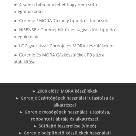
► 4 sütési hiba ami lehet hogy nem sütő
meghibásodás:
► Gorenje / MORA Tűzhely tippek és tanácsok:
► HISENSE / Gorenej Hűtők és fagyasztók: tippek és
megoldások:
► LOC gyerekzár Gorenje és MORA készülékeken:
► Gorenje és MORA Gázkészülékek PB gázra
átalakítása:
► 2008 előtti MORA készülékek
► Gorenje Szárítógépek használati utasítása és
alkatrészei
► Gorenje mosógépek használati utasítása,
robbantott ábrája és alkatrészei
► Sütőajtó leszerelése (Videó)
► Gorenje beépíthető készülékek használati