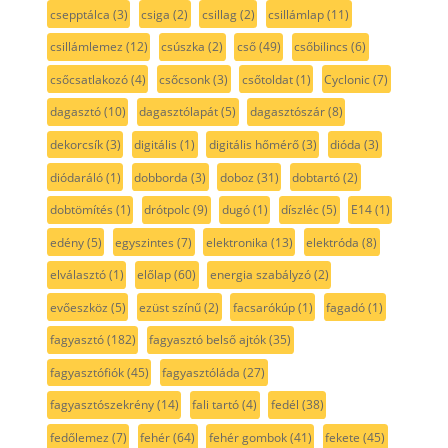
csepptálca
(3)
csiga
(2)
csillag
(2)
csillámlap
(11)
csillámlemez
(12)
csúszka
(2)
cső
(49)
csőbilincs
(6)
csőcsatlakozó
(4)
csőcsonk
(3)
csőtoldat
(1)
Cyclonic
(7)
dagasztó
(10)
dagasztólapát
(5)
dagasztószár
(8)
dekorcsík
(3)
digitális
(1)
digitális hőmérő
(3)
dióda
(3)
diódaráló
(1)
dobborda
(3)
doboz
(31)
dobtartó
(2)
dobtömítés
(1)
drótpolc
(9)
dugó
(1)
díszléc
(5)
E14
(1)
edény
(5)
egyszintes
(7)
elektronika
(13)
elektróda
(8)
elválasztó
(1)
előlap
(60)
energia szabályzó
(2)
evőeszköz
(5)
ezüst színű
(2)
facsarókúp
(1)
fagadó
(1)
fagyasztó
(182)
fagyasztó belső ajtók
(35)
fagyasztófiók
(45)
fagyasztóláda
(27)
fagyasztószekrény
(14)
fali tartó
(4)
fedél
(38)
fedőlemez
(7)
fehér
(64)
fehér gombok
(41)
fekete
(45)