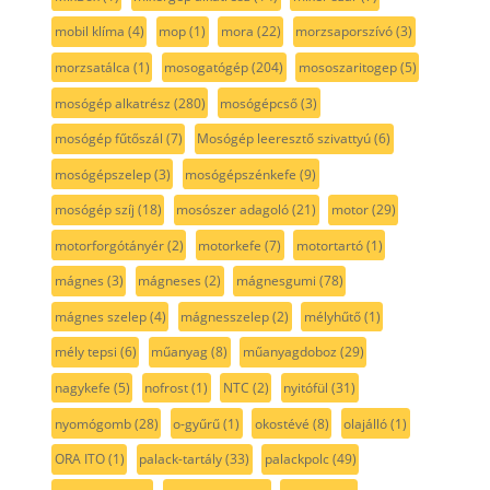
mobil klíma
(4)
mop
(1)
mora
(22)
morzsaporszívó
(3)
morzsatálca
(1)
mosogatógép
(204)
mososzaritogep
(5)
mosógép alkatrész
(280)
mosógépcső
(3)
mosógép fűtőszál
(7)
Mosógép leeresztő szivattyú
(6)
mosógépszelep
(3)
mosógépszénkefe
(9)
mosógép szíj
(18)
mosószer adagoló
(21)
motor
(29)
motorforgótányér
(2)
motorkefe
(7)
motortartó
(1)
mágnes
(3)
mágneses
(2)
mágnesgumi
(78)
mágnes szelep
(4)
mágnesszelep
(2)
mélyhűtő
(1)
mély tepsi
(6)
műanyag
(8)
műanyagdoboz
(29)
nagykefe
(5)
nofrost
(1)
NTC
(2)
nyitófül
(31)
nyomógomb
(28)
o-gyűrű
(1)
okostévé
(8)
olajálló
(1)
ORA ITO
(1)
palack-tartály
(33)
palackpolc
(49)