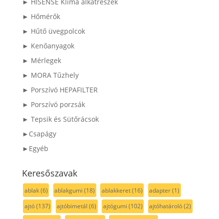
► HISENSE Klíma alkatrészek
► Hőmérők
► Hűtő üvegpolcok
► Kenőanyagok
► Mérlegek
► MORA Tűzhely
► Porszívó HEPAFILTER
► Porszívó porzsák
► Tepsik és Sütőrácsok
►Csapágy
►Egyéb
Keresőszavak
ablak
(6)
ablakgumi
(18)
ablakkeret
(16)
adapter
(1)
ajtó
(137)
ajtóbimetál
(6)
ajtógumi
(102)
ajtóhatároló
(2)