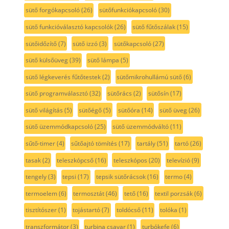
sütő forgókapcsoló
(26)
sütőfunkciókapcsoló
(30)
sütő funkcióválasztó kapcsolók
(26)
sütő fűtőszálak
(15)
sütőidőzítő
(7)
sütő izzó
(3)
sütőkapcsoló
(27)
sütő külsőüveg
(39)
sütő lámpa
(5)
sütő légkeverés fűtőtestek
(2)
sütőmikrohullámú sütő
(6)
sütő programválasztó
(32)
sütőrács
(2)
sütősín
(17)
sütő világítás
(5)
sütőégő
(5)
sütőóra
(14)
sütő üveg
(26)
sütő üzemmódkapcsoló
(25)
sütő üzemmódváltó
(11)
sűtő-timer
(4)
sűtőajtó tömítés
(17)
tartály
(51)
tartó
(26)
tasak
(2)
teleszkópcső
(16)
teleszkópos
(20)
televízió
(9)
tengely
(3)
tepsi
(17)
tepsik sütőrácsok
(16)
termo
(4)
termoelem
(6)
termosztát
(46)
tető
(16)
textil porzsák
(6)
tisztítószer
(1)
tojástartó
(7)
toldócső
(11)
tolóka
(1)
transzformátor
(3)
turbina csavar
(1)
turbókefe
(6)