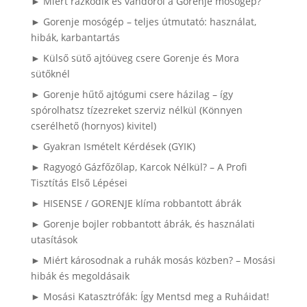
► Miért rázkódik és vándorol a Gorenje mosógép?
► Gorenje mosógép – teljes útmutató: használat,
hibák, karbantartás
► Külső sütő ajtóüveg csere Gorenje és Mora
sütőknél
► Gorenje hűtő ajtógumi csere házilag – így
spórolhatsz tízezreket szerviz nélkül (Könnyen
cserélhető (hornyos) kivitel)
► Gyakran Ismételt Kérdések (GYIK)
► Ragyogó Gázfőzőlap, Karcok Nélkül? – A Profi
Tisztítás Első Lépései
► HISENSE / GORENJE klíma robbantott ábrák
► Gorenje bojler robbantott ábrák, és használati
utasítások
► Miért károsodnak a ruhák mosás közben? – Mosási
hibák és megoldásaik
► Mosási Katasztrófák: Így Mentsd meg a Ruháidat!