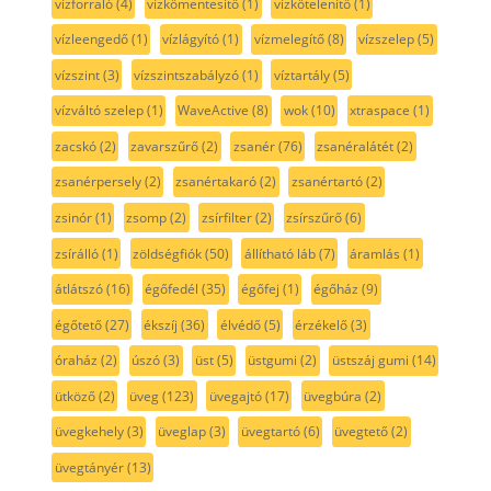
vízforraló
(4)
vízkőmentesítő
(1)
vízkőtelenítő
(1)
vízleengedő
(1)
vízlágyító
(1)
vízmelegítő
(8)
vízszelep
(5)
vízszint
(3)
vízszintszabályzó
(1)
víztartály
(5)
vízváltó szelep
(1)
WaveActive
(8)
wok
(10)
xtraspace
(1)
zacskó
(2)
zavarszűrő
(2)
zsanér
(76)
zsanéralátét
(2)
zsanérpersely
(2)
zsanértakaró
(2)
zsanértartó
(2)
zsinór
(1)
zsomp
(2)
zsírfilter
(2)
zsírszűrő
(6)
zsírálló
(1)
zöldségfiók
(50)
állítható láb
(7)
áramlás
(1)
átlátszó
(16)
égőfedél
(35)
égőfej
(1)
égőház
(9)
égőtető
(27)
ékszíj
(36)
élvédő
(5)
érzékelő
(3)
óraház
(2)
úszó
(3)
üst
(5)
üstgumi
(2)
üstszáj gumi
(14)
ütköző
(2)
üveg
(123)
üvegajtó
(17)
üvegbúra
(2)
üvegkehely
(3)
üveglap
(3)
üvegtartó
(6)
üvegtető
(2)
üvegtányér
(13)