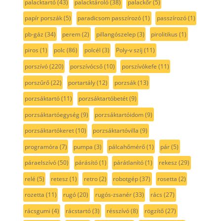
palacktartó
(43)
palacktároló
(38)
palackőr
(5)
papír porszák
(5)
paradicsom passzírozó
(1)
passzírozó
(1)
pb-gáz
(34)
perem
(2)
pillangószelep
(3)
pirolitikus
(1)
piros
(1)
polc
(86)
polcél
(3)
Poly-v szíj
(11)
porszívó
(220)
porszívócső
(10)
porszívókefe
(11)
porszűrő
(22)
portartály
(12)
porzsák
(13)
porzsáktartó
(11)
porzsáktartóbetét
(9)
porzsáktartóegység
(9)
porzsáktartóidom
(9)
porzsáktartókeret
(10)
porzsáktartóvilla
(9)
programóra
(7)
pumpa
(3)
pálcahőmérő
(1)
pár
(5)
páraelszívó
(50)
párásító
(1)
párátlanító
(1)
rekesz
(29)
relé
(5)
retesz
(1)
retro
(2)
robotgép
(37)
rosetta
(2)
rozetta
(11)
rugó
(20)
rugós-zsanér
(33)
rács
(27)
rácsgumi
(4)
rácstartó
(3)
résszívó
(8)
rögzítő
(27)