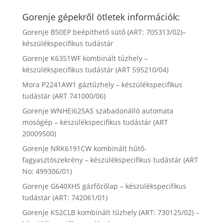
Gorenje gépekről ötletek információk:
Gorenje B50EP beépíthető sütő (ART: 705313/02)–
készülékspecifikus tudástár
Gorenje K6351WF kombinált tűzhely –
készülékspecifikus tudástár (ART 595210/04)
Mora P2241AW1 gáztűzhely – készülékspecifikus
tudástár (ART 741000/06)
Gorenje WNHEI62SAS szabadonálló automata
mosógép – készülékspecifikus tudástár (ART
20009500)
Gorenje NRK6191CW kombinált hűtő-
fagyasztószekrény – készülékspecifikus tudástár (ART
No: 499306/01)
Gorenje G640XHS gázfőzőlap – készülékspecifikus
tudástár (ART: 742061/01)
Gorenje K52CLB kombinált tűzhely (ART: 730125/02) –