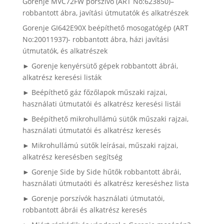
Gorenje MVC72FW porszívó (ART No:623850)–
robbantott ábra, javítási útmutatók és alkatrészek
Gorenje GI642E90X beépíthető mosogatógép (ART
No:20011937)- robbantott ábra, házi javítási
útmutatók, és alkatrészek
► Gorenje kenyérsütő gépek robbantott ábrái,
alkatrész keresési listák
► Beépíthető gáz főzőlapok műszaki rajzai,
használati útmutatói és alkatrész keresési listái
► Beépíthető mikrohullámú sütők műszaki rajzai,
használati útmutatói és alkatrész keresés
► Mikrohullámú sütők leírásai, műszaki rajzai,
alkatrész keresésben segítség
► Gorenje Side by Side hűtők robbantott ábrái,
használati útmutaóti és alkatrész kereséshez lista
► Gorenje porszívók használati útmutatói,
robbantott ábrái és alkatrész keresés