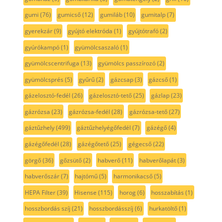
gumi
(76)
gumicső
(12)
gumiláb
(10)
gumitalp
(7)
gyerekzár
(9)
gyújtó elektróda
(1)
gyújtótrafó
(2)
gyúrókampó
(1)
gyümölcsaszaló
(1)
gyümölcscentrifuga
(13)
gyümölcs passzírozó
(2)
gyümölcsprés
(5)
gyűrű
(2)
gázcsap
(3)
gázcső
(1)
gázelosztó-fedél
(26)
gázelosztó-tető
(25)
gázlap
(23)
gázrózsa
(23)
gázrózsa-fedél
(28)
gázrózsa-tető
(27)
gáztűzhely
(499)
gáztűzhelyégőfedél
(7)
gázégő
(4)
gázégőfedél
(28)
gázégőtető
(25)
gégecső
(22)
görgő
(36)
gőzsütő
(2)
habverő
(11)
habverőlapát
(3)
habverőszár
(7)
hajtómű
(5)
harmonikacső
(5)
HEPA Filter
(39)
Hisense
(115)
horog
(6)
hosszabítás
(1)
hosszbordás szíj
(21)
hosszbordásszíj
(6)
hurkatöltő
(1)