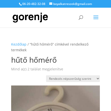
06-20-482-32-08
boyalkatreszek@gmail.com
Kezdőlap
/ “hűtő hőmérő” címkével rendelkező
termékek
hűtő hőmérő
Sorted
Mind a(z) 2 találat megjelenítve
by
popularity