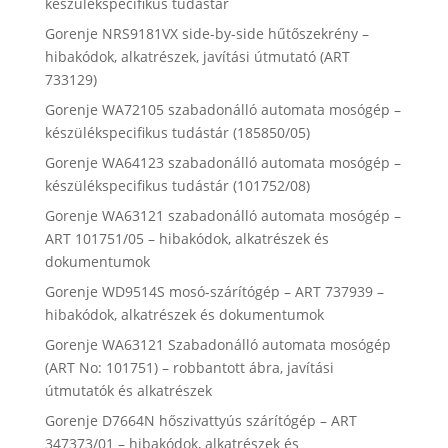
készülékspecifikus tudástár
Gorenje NRS9181VX side-by-side hűtőszekrény –
hibakódok, alkatrészek, javítási útmutató (ART
733129)
Gorenje WA72105 szabadonálló automata mosógép –
készülékspecifikus tudástár (185850/05)
Gorenje WA64123 szabadonálló automata mosógép –
készülékspecifikus tudástár (101752/08)
Gorenje WA63121 szabadonálló automata mosógép –
ART 101751/05 – hibakódok, alkatrészek és
dokumentumok
Gorenje WD9514S mosó-szárítógép – ART 737939 –
hibakódok, alkatrészek és dokumentumok
Gorenje WA63121 Szabadonálló automata mosógép
(ART No: 101751) – robbantott ábra, javítási
útmutatók és alkatrészek
Gorenje D7664N hőszivattyús szárítógép – ART
347373/01 – hibakódok, alkatrészek és