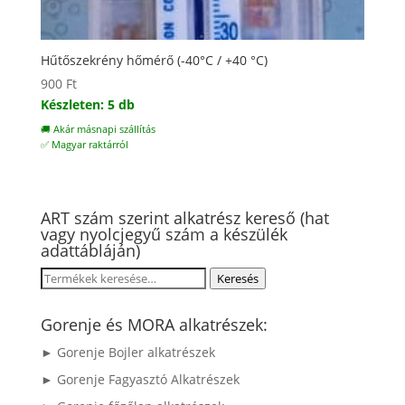
Hűtőszekrény hőmérő (-40°C / +40 °C)
900
Ft
Készleten: 5 db
🚚 Akár másnapi szállítás
✅ Magyar raktárról
ART szám szerint alkatrész kereső (hat
vagy nyolcjegyű szám a készülék
adattábláján)
Keresés
Keresés
a
következőre:
Gorenje és MORA alkatrészek:
► Gorenje Bojler alkatrészek
► Gorenje Fagyasztó Alkatrészek