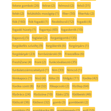
fekete gombok
(26)
felirat
(2)
felmosó
(2)
felső
(31)
feltét
(2)
felültöltős mosógép
(1)
filter
(50)
filterház
(2)
fiók
(160)
fiók fogadó
(1)
flexibiliscső
(12)
fogadó
(4)
fogadó hüvely
(1)
fogantyú
(60)
fogaskerék
(10)
fogasszíj
(5)
foglalat
(2)
forgatógomb
(135)
forgókefés szívófej
(9)
forgókerék
(6)
forgónyárs
(1)
forgótányér
(23)
forróvíztároló
(9)
FreezeBox
(6)
FreshZone
(4)
front
(2)
funkcióválasztó
(35)
furdulatszámszabályzó
(1)
fém
(33)
fémcső
(1)
fémkapocs
(1)
fésű
(4)
fólia
(3)
földgáz
(11)
fúvóka
(42)
fúvóka szett
(8)
fül
(32)
főkapcsoló
(2)
főzőlap
(64)
főzőrács
(24)
főzőzóna
(10)
fűtés
(25)
fűtőbetét
(46)
fűtőszál
(36)
fűtőtest
(32)
gomb
(3)
gombbetét
(2)
gombház
(5)
gombkarika
(8)
gombtengely
(2)
grill
(10)