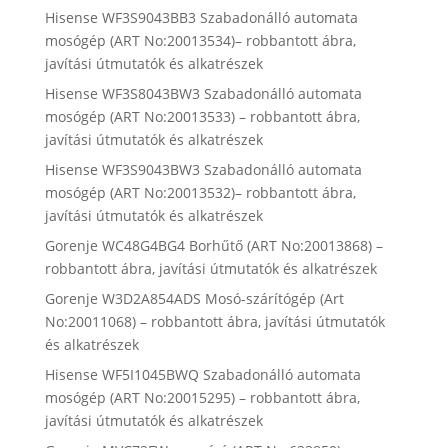
Hisense WF3S9043BB3 Szabadonálló automata
mosógép (ART No:20013534)– robbantott ábra,
javítási útmutatók és alkatrészek
Hisense WF3S8043BW3 Szabadonálló automata
mosógép (ART No:20013533) – robbantott ábra,
javítási útmutatók és alkatrészek
Hisense WF3S9043BW3 Szabadonálló automata
mosógép (ART No:20013532)– robbantott ábra,
javítási útmutatók és alkatrészek
Gorenje WC48G4BG4 Borhűtő (ART No:20013868) –
robbantott ábra, javítási útmutatók és alkatrészek
Gorenje W3D2A854ADS Mosó-szárítógép (Art
No:20011068) – robbantott ábra, javítási útmutatók
és alkatrészek
Hisense WF5I1045BWQ Szabadonálló automata
mosógép (ART No:20015295) – robbantott ábra,
javítási útmutatók és alkatrészek