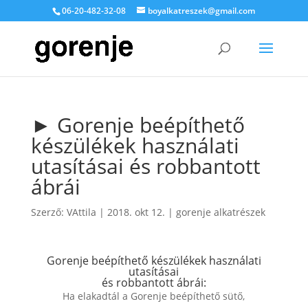
06-20-482-32-08
boyalkatreszek@gmail.com
► Gorenje beépíthető
készülékek használati
utasításai és robbantott
ábrái
Szerző:
VAttila
|
2018. okt 12.
|
gorenje alkatrészek
Gorenje beépíthető készülékek használati
utasításai
és robbantott ábrái:
Ha elakadtál a Gorenje beépíthető sütő,