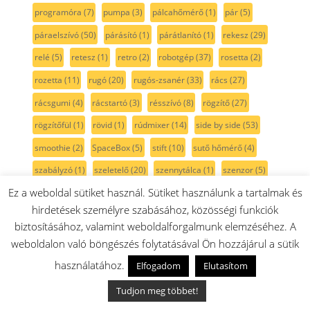
programóra
(7)
pumpa
(3)
pálcahőmérő
(1)
pár
(5)
páraelszívó
(50)
párásító
(1)
párátlanító
(1)
rekesz
(29)
relé
(5)
retesz
(1)
retro
(2)
robotgép
(37)
rosetta
(2)
rozetta
(11)
rugó
(20)
rugós-zsanér
(33)
rács
(27)
rácsgumi
(4)
rácstartó
(3)
résszívó
(8)
rögzítő
(27)
rögzítőfül
(1)
rövid
(1)
rúdmixer
(14)
side by side
(53)
smoothie
(2)
SpaceBox
(5)
stift
(10)
sutő hőmérő
(4)
szabályzó
(1)
szeletelő
(20)
szennytálca
(1)
szenzor
(5)
Ez a weboldal sütiket használ. Sütiket használunk a tartalmak és
szett
(29)
szigetelés
(2)
szigetelő
(3)
szigetelőcsík
(2)
hirdetések személyre szabásához, közösségi funkciók
szikra
(11)
szikratrafó
(2)
szikráztató
(14)
szilikonzsír
(1)
biztosításához, valamint weboldalforgalmunk elemzéséhez. A
szimering
(11)
szivacs
(3)
szivattyú
(17)
szárítógép
(101)
weboldalon való böngészés folytatásával Ön hozzájárul a sütik
szárítógép szíj
(14)
szén
(7)
szénfilter
(18)
szénkefe
(12)
használatához.
Elfogadom
Elutasítom
Szénkefék
(7)
szénszűrő
(3)
Szíj
(6)
színtelen
(17)
Tudjon meg többet!
szívócső
(11)
szívófej
(39)
szórókar
(36)
szöszemelő
(1)