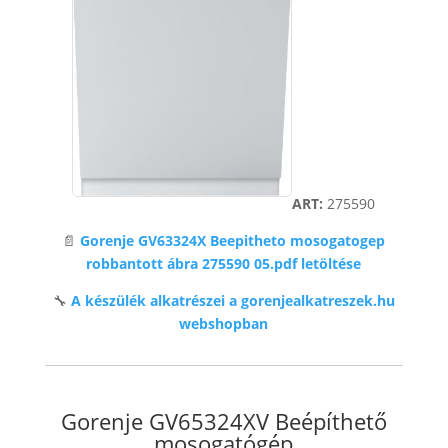
ART:
275590
📄
Gorenje GV63324X Beepitheto mosogatogep
robbantott ábra 275590 05.pdf letöltése
🔧
A készülék alkatrészei a gorenjealkatreszek.hu
webshopban
Gorenje GV65324XV Beépíthető
mosogatógép