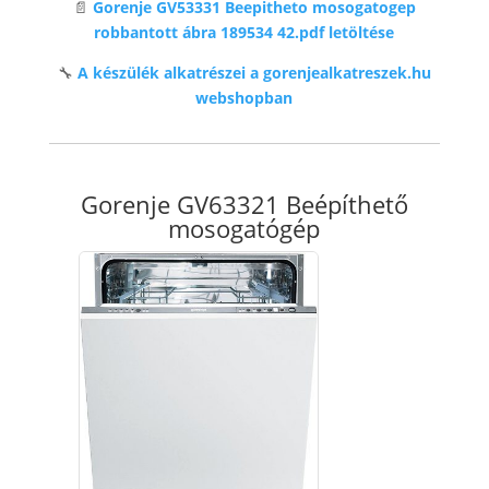
📄
Gorenje GV53331 Beepitheto mosogatogep
robbantott ábra 189534 42.pdf letöltése
🔧
A készülék alkatrészei a gorenjealkatreszek.hu
webshopban
Gorenje GV63321 Beépíthető
mosogatógép