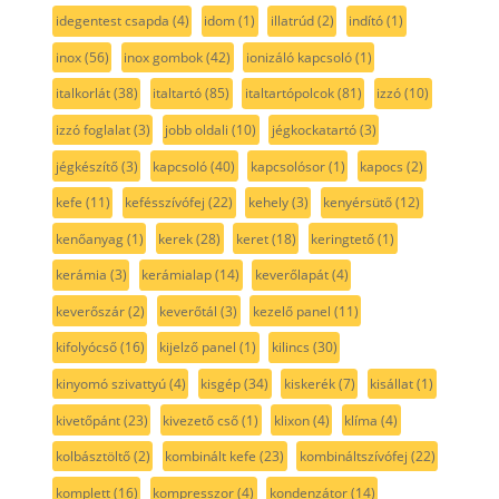
idegentest csapda
(4)
idom
(1)
illatrúd
(2)
indító
(1)
inox
(56)
inox gombok
(42)
ionizáló kapcsoló
(1)
italkorlát
(38)
italtartó
(85)
italtartópolcok
(81)
izzó
(10)
izzó foglalat
(3)
jobb oldali
(10)
jégkockatartó
(3)
jégkészítő
(3)
kapcsoló
(40)
kapcsolósor
(1)
kapocs
(2)
kefe
(11)
kefésszívófej
(22)
kehely
(3)
kenyérsütő
(12)
kenőanyag
(1)
kerek
(28)
keret
(18)
keringtető
(1)
kerámia
(3)
kerámialap
(14)
keverőlapát
(4)
keverőszár
(2)
keverőtál
(3)
kezelő panel
(11)
kifolyócső
(16)
kijelző panel
(1)
kilincs
(30)
kinyomó szivattyú
(4)
kisgép
(34)
kiskerék
(7)
kisállat
(1)
kivetőpánt
(23)
kivezető cső
(1)
klixon
(4)
klíma
(4)
kolbásztöltő
(2)
kombinált kefe
(23)
kombináltszívófej
(22)
komplett
(16)
kompresszor
(4)
kondenzátor
(14)