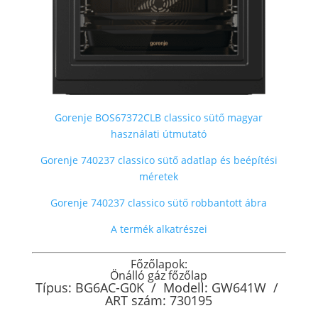
Gorenje BOS67372CLB classico sütő magyar
használati útmutató
Gorenje 740237 classico sütő adatlap és beépítési
méretek
Gorenje 740237 classico sütő robbantott ábra
A termék alkatrészei
Főzőlapok:
Önálló gáz főzőlap
Típus: BG6AC-G0K / Modell: GW641W /
ART szám: 730195