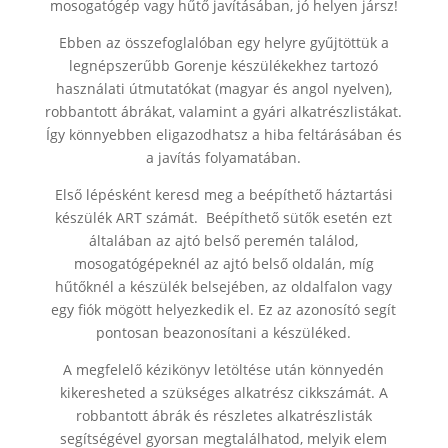
mosogatógép vagy hűtő javításában, jó helyen jársz!
Ebben az összefoglalóban egy helyre gyűjtöttük a
legnépszerűbb Gorenje készülékekhez tartozó
használati útmutatókat (magyar és angol nyelven),
robbantott ábrákat, valamint a gyári alkatrészlistákat.
Így könnyebben eligazodhatsz a hiba feltárásában és
a javítás folyamatában.
Első lépésként keresd meg a beépíthető háztartási
készülék ART számát. Beépíthető sütők esetén ezt
általában az ajtó belső peremén találod,
mosogatógépeknél az ajtó belső oldalán, míg
hűtőknél a készülék belsejében, az oldalfalon vagy
egy fiók mögött helyezkedik el. Ez az azonosító segít
pontosan beazonosítani a készüléked.
A megfelelő kézikönyv letöltése után könnyedén
kikeresheted a szükséges alkatrész cikkszámát. A
robbantott ábrák és részletes alkatrészlisták
segítségével gyorsan megtalálhatod, melyik elem