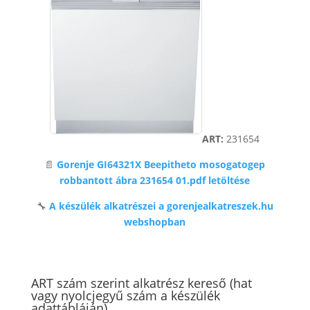
ART:
231654
📄
Gorenje GI64321X Beepitheto mosogatogep
robbantott ábra 231654 01.pdf letöltése
🔧
A készülék alkatrészei a gorenjealkatreszek.hu
webshopban
ART szám szerint alkatrész kereső (hat
vagy nyolcjegyű szám a készülék
adattábláján)