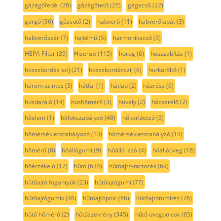
gázégőfedél
(28)
gázégőtető
(25)
gégecső
(22)
görgő
(36)
gőzsütő
(2)
habverő
(11)
habverőlapát
(3)
habverőszár
(7)
hajtómű
(5)
harmonikacső
(5)
HEPA Filter
(39)
Hisense
(115)
horog
(6)
hosszabítás
(1)
hosszbordás szíj
(21)
hosszbordásszíj
(6)
hurkatöltő
(1)
három szintes
(3)
hátfal
(1)
hátlap
(2)
házrész
(6)
húsdaráló
(14)
húshőmérő
(3)
hüvely
(2)
hőcserélő
(2)
hőelem
(1)
hőfokszabályzó
(48)
hőkorlátozó
(3)
hőmérsékletszabályozó
(13)
hőmérsékletszabályzó
(15)
hőmérő
(8)
hőállógumi
(9)
hőálló izzó
(4)
hőállóüveg
(18)
hőérzékelő
(17)
hűtő
(634)
hűtőajtó-tartozék
(69)
hűtőajtó fogantyúk
(23)
hűtőajtógumi
(77)
hűtőajtógumik
(46)
hűtőajtópolc
(66)
hűtőajtótömítés
(76)
hűtő hőmérő
(2)
hűtőszekrény
(345)
hűtő üvegpolcok
(85)