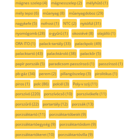
mágnes szelep
(4)
mágnesszelep
(2)
mélyhűtő
(1)
mély tepsi
(6)
műanyag
(8)
műanyagdoboz
(29)
nagykefe
(5)
nofrost
(1)
NTC
(2)
nyitófül
(31)
nyomógomb
(28)
o-gyűrű
(1)
okostévé
(8)
olajálló
(1)
ORA ITO
(1)
palack-tartály
(33)
palackpolc
(49)
palacktartó
(43)
palacktároló
(38)
palackőr
(5)
papír porszák
(5)
paradicsom passzírozó
(1)
passzírozó
(1)
pb-gáz
(34)
perem
(2)
pillangószelep
(3)
pirolitikus
(1)
piros
(1)
polc
(86)
polcél
(3)
Poly-v szíj
(11)
porszívó
(220)
porszívócső
(10)
porszívókefe
(11)
porszűrő
(22)
portartály
(12)
porzsák
(13)
porzsáktartó
(11)
porzsáktartóbetét
(9)
porzsáktartóegység
(9)
porzsáktartóidom
(9)
porzsáktartókeret
(10)
porzsáktartóvilla
(9)