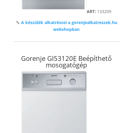
ART:
133209
🔧
A készülék alkatrészei a gorenjealkatreszek.hu
webshopban
Gorenje GI53120E Beépíthető
mosogatógép