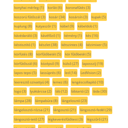
konyhai mérleg
(1)
korlát
(6)
koronafűtés
(3)
koszorú fűtőszál
(3)
kosár
(34)
kosársín
(3)
kupak
(5)
kuplung
(8)
kutyaszőr
(1)
kábel
(9)
kábeldob
(1)
kávédaráló
(3)
kávéfőző
(1)
kémény
(1)
kés
(16)
késtisztító
(1)
készlet
(38)
kétszintes
(4)
kézimixer
(5)
körfütés
(8)
körfűtőbetét
(5)
kör fűtőbetét
(5)
körfűtőszál
(6)
középső
(9)
külső
(27)
laposszíj
(19)
lapos tepsi
(5)
lassúprés
(6)
led
(14)
LedVision
(2)
leeresztő szivattyú
(4)
lemez
(6)
lengéscsillapító
(10)
logo
(3)
lyuktárcsa
(2)
láb
(12)
lábtartó
(2)
láda
(30)
lámpa
(28)
lámpabúra
(8)
lángelosztó
(23)
lángelosztó-rózsa
(21)
lángosztó
(21)
lángosztó-fedél
(29)
lángosztó-tető
(27)
légkeverésfűtőtest
(3)
légszűrő
(21)