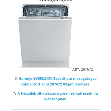
ART:
287672
📄
Gorenje GV65324XV Beepitheto mosogatogep
robbantott ábra 287672 03.pdf letöltése
🔧
A készülék alkatrészei a gorenjealkatreszek.hu
webshopban