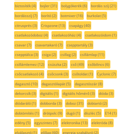
biztosíték
(4)
bojler
(31)
bolygókerék
(6)
bordás szíj
(21)
bordásszíj
(7)
borító
(2)
botmixer
(16)
burkolat
(5)
citrusprés
(3)
Crispzone
(13)
csapágy
(40)
csatlakozódoboz
(4)
csatlakozóház
(4)
csatlakozóidom
(1)
csavar
(7)
csavartakaró
(7)
csepptartály
(3)
csepptálca
(3)
csiga
(2)
csillag
(2)
csillámlap
(11)
csillámlemez
(12)
csúszka
(2)
cső
(49)
csőbilincs
(6)
csőcsatlakozó
(4)
csőcsonk
(3)
csőtoldat
(1)
Cyclonic
(7)
dagasztó
(10)
dagasztólapát
(5)
dagasztószár
(8)
dekorcsík
(3)
digitális
(1)
digitális hőmérő
(3)
dióda
(3)
diódaráló
(1)
dobborda
(3)
doboz
(31)
dobtartó
(2)
dobtömítés
(1)
drótpolc
(9)
dugó
(1)
díszléc
(5)
E14
(1)
edény
(5)
egyszintes
(7)
elektronika
(13)
elektróda
(8)
elválasztó
(1)
előlap
(60)
energia szabályzó
(2)