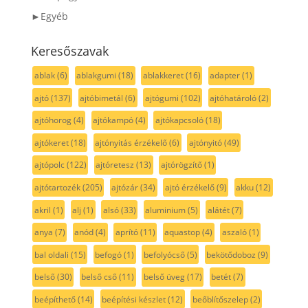
►Egyéb
Keresőszavak
ablak
(6)
ablakgumi
(18)
ablakkeret
(16)
adapter
(1)
ajtó
(137)
ajtóbimetál
(6)
ajtógumi
(102)
ajtóhatároló
(2)
ajtóhorog
(4)
ajtókampó
(4)
ajtókapcsoló
(18)
ajtókeret
(18)
ajtónyitás érzékelő
(6)
ajtónyitó
(49)
ajtópolc
(122)
ajtóretesz
(13)
ajtórögzítő
(1)
ajtótartozék
(205)
ajtózár
(34)
ajtó érzékelő
(9)
akku
(12)
akril
(1)
alj
(1)
alsó
(33)
aluminium
(5)
alátét
(7)
anya
(7)
anód
(4)
aprító
(11)
aquastop
(4)
aszaló
(1)
bal oldali
(15)
befogó
(1)
befolyócső
(5)
bekötődoboz
(9)
belső
(30)
belső cső
(11)
belső üveg
(17)
betét
(7)
beépíthető
(14)
beépítési készlet
(12)
beőblítőszelep
(2)