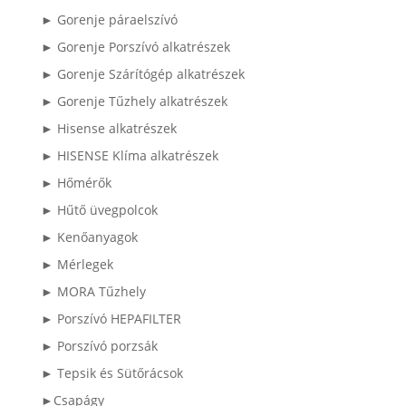
► Gorenje páraelszívó
► Gorenje Porszívó alkatrészek
► Gorenje Szárítógép alkatrészek
► Gorenje Tűzhely alkatrészek
► Hisense alkatrészek
► HISENSE Klíma alkatrészek
► Hőmérők
► Hűtő üvegpolcok
► Kenőanyagok
► Mérlegek
► MORA Tűzhely
► Porszívó HEPAFILTER
► Porszívó porzsák
► Tepsik és Sütőrácsok
►Csapágy