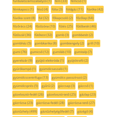
furdulatszámszabályzó
(1)
fém
(33)
fémcső
(1)
fémkapocs
(1)
fésű
(4)
fólia
(3)
földgáz
(11)
fúvóka
(42)
fúvóka szett
(8)
fül
(32)
főkapcsoló
(2)
főzőlap
(64)
főzőrács
(24)
főzőzóna
(10)
fűtés
(25)
fűtőbetét
(46)
fűtőszál
(36)
fűtőtest
(32)
gomb
(3)
gombbetét
(2)
gombház
(5)
gombkarika
(8)
gombtengely
(2)
grill
(10)
gumi
(76)
gumicső
(12)
gumiláb
(10)
gumitalp
(7)
gyerekzár
(9)
gyújtó elektróda
(1)
gyújtótrafó
(2)
gyúrókampó
(1)
gyümölcsaszaló
(1)
gyümölcscentrifuga
(13)
gyümölcs passzírozó
(2)
gyümölcsprés
(5)
gyűrű
(2)
gázcsap
(3)
gázcső
(1)
gázelosztó-fedél
(26)
gázelosztó-tető
(25)
gázlap
(23)
gázrózsa
(23)
gázrózsa-fedél
(28)
gázrózsa-tető
(27)
gáztűzhely
(499)
gáztűzhelyégőfedél
(7)
gázégő
(4)