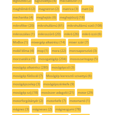
légtisztító
(2)
lúgszivattyú
(4)
macsakszőr
(1)
maghőmérő
(2)
magnetron
(2)
matrica
(3)
matt
(2)
mechanika
(4)
meghajtás
(6)
meghajtószíj
(18)
mikrofilter
(20)
mikrohullámú
(61)
mikrohullámú sütő
(108)
mikroszálas
(1)
mikroszűrő
(20)
mikró
(26)
mikró izzó
(6)
MixBox
(1)
mixergép alkatrész
(14)
mixer szár
(7)
mobil klíma
(4)
mop
(1)
mora
(22)
morzsaporszívó
(3)
morzsatálca
(1)
mosogatógép
(204)
mososzaritogep
(5)
mosógép alkatrész
(280)
mosógépcső
(3)
mosógép fűtőszál
(7)
Mosógép leeresztő szivattyú
(6)
mosógépszelep
(3)
mosógépszénkefe
(9)
mosógép szíj
(18)
mosószer adagoló
(21)
motor
(29)
motorforgótányér
(2)
motorkefe
(7)
motortartó
(1)
mágnes
(3)
mágneses
(2)
mágnesgumi
(78)