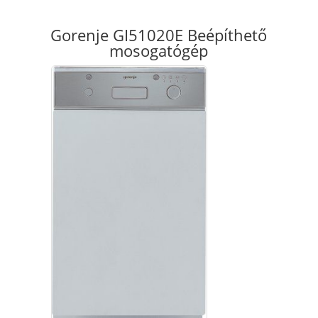
Gorenje GI51020E Beépíthető
mosogatógép