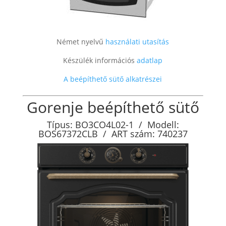
Német nyelvű
használati utasítás
Készülék információs
adatlap
A beépíthető sütő alkatrészei
Gorenje beépíthető sütő
Típus: BO3CO4L02-1 / Modell:
BOS67372CLB / ART szám: 740237