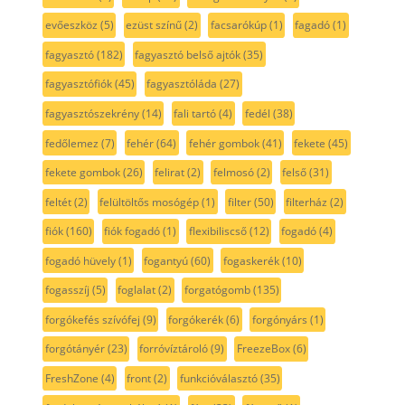
evőeszköz
(5)
ezüst színű
(2)
facsarókúp
(1)
fagadó
(1)
fagyasztó
(182)
fagyasztó belső ajtók
(35)
fagyasztófiók
(45)
fagyasztóláda
(27)
fagyasztószekrény
(14)
fali tartó
(4)
fedél
(38)
fedőlemez
(7)
fehér
(64)
fehér gombok
(41)
fekete
(45)
fekete gombok
(26)
felirat
(2)
felmosó
(2)
felső
(31)
feltét
(2)
felültöltős mosógép
(1)
filter
(50)
filterház
(2)
fiók
(160)
fiók fogadó
(1)
flexibiliscső
(12)
fogadó
(4)
fogadó hüvely
(1)
fogantyú
(60)
fogaskerék
(10)
fogasszíj
(5)
foglalat
(2)
forgatógomb
(135)
forgókefés szívófej
(9)
forgókerék
(6)
forgónyárs
(1)
forgótányér
(23)
forróvíztároló
(9)
FreezeBox
(6)
FreshZone
(4)
front
(2)
funkcióválasztó
(35)