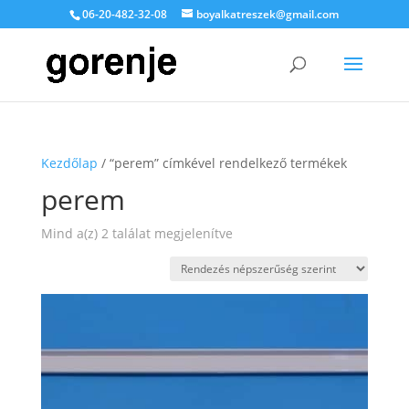
06-20-482-32-08
boyalkatreszek@gmail.com
Kezdőlap
/ “perem” címkével rendelkező termékek
perem
Sorted
Mind a(z) 2 találat megjelenítve
by
popularity