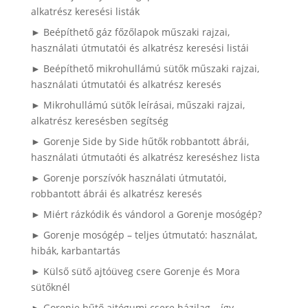
alkatrész keresési listák
► Beépíthető gáz főzőlapok műszaki rajzai,
használati útmutatói és alkatrész keresési listái
► Beépíthető mikrohullámú sütők műszaki rajzai,
használati útmutatói és alkatrész keresés
► Mikrohullámú sütők leírásai, műszaki rajzai,
alkatrész keresésben segítség
► Gorenje Side by Side hűtők robbantott ábrái,
használati útmutaóti és alkatrész kereséshez lista
► Gorenje porszívók használati útmutatói,
robbantott ábrái és alkatrész keresés
► Miért rázkódik és vándorol a Gorenje mosógép?
► Gorenje mosógép – teljes útmutató: használat,
hibák, karbantartás
► Külső sütő ajtóüveg csere Gorenje és Mora
sütőknél
► Gorenje hűtő ajtógumi csere házilag – így