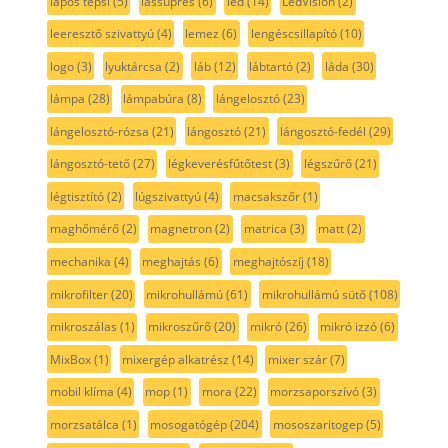
lapos tepsi
(5)
lassúprés
(6)
led
(14)
LedVision
(2)
leeresztő szivattyú
(4)
lemez
(6)
lengéscsillapító
(10)
logo
(3)
lyuktárcsa
(2)
láb
(12)
lábtartó
(2)
láda
(30)
lámpa
(28)
lámpabúra
(8)
lángelosztó
(23)
lángelosztó-rózsa
(21)
lángosztó
(21)
lángosztó-fedél
(29)
lángosztó-tető
(27)
légkeverésfűtőtest
(3)
légszűrő
(21)
légtisztító
(2)
lúgszivattyú
(4)
macsakszőr
(1)
maghőmérő
(2)
magnetron
(2)
matrica
(3)
matt
(2)
mechanika
(4)
meghajtás
(6)
meghajtószíj
(18)
mikrofilter
(20)
mikrohullámú
(61)
mikrohullámú sütő
(108)
mikroszálas
(1)
mikroszűrő
(20)
mikró
(26)
mikró izzó
(6)
MixBox
(1)
mixergép alkatrész
(14)
mixer szár
(7)
mobil klíma
(4)
mop
(1)
mora
(22)
morzsaporszívó
(3)
morzsatálca
(1)
mosogatógép
(204)
mososzaritogep
(5)