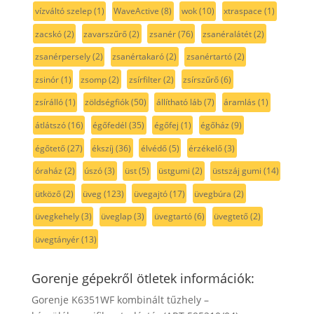
vízváltó szelep
(1)
WaveActive
(8)
wok
(10)
xtraspace
(1)
zacskó
(2)
zavarszűrő
(2)
zsanér
(76)
zsanéralátét
(2)
zsanérpersely
(2)
zsanértakaró
(2)
zsanértartó
(2)
zsinór
(1)
zsomp
(2)
zsírfilter
(2)
zsírszűrő
(6)
zsírálló
(1)
zöldségfiók
(50)
állítható láb
(7)
áramlás
(1)
átlátszó
(16)
égőfedél
(35)
égőfej
(1)
égőház
(9)
égőtető
(27)
ékszíj
(36)
élvédő
(5)
érzékelő
(3)
óraház
(2)
úszó
(3)
üst
(5)
üstgumi
(2)
üstszáj gumi
(14)
ütköző
(2)
üveg
(123)
üvegajtó
(17)
üvegbúra
(2)
üvegkehely
(3)
üveglap
(3)
üvegtartó
(6)
üvegtető
(2)
üvegtányér
(13)
Gorenje gépekről ötletek információk:
Gorenje K6351WF kombinált tűzhely –