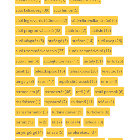
sütő külsőüveg
(39)
sütő lámpa
(5)
sütő légkeverés fűtőtestek
(2)
sütőmikrohullámú sütő
(6)
sütő programválasztó
(32)
sütőrács
(2)
sütősín
(17)
sütő világítás
(5)
sütőégő
(5)
sütőóra
(14)
sütő üveg
(26)
sütő üzemmódkapcsoló
(25)
sütő üzemmódváltó
(11)
sűtő-timer
(4)
sűtőajtó tömítés
(17)
tartály
(51)
tartó
(26)
tasak
(2)
teleszkópcső
(16)
teleszkópos
(20)
televízió
(9)
tengely
(3)
tepsi
(17)
tepsik sütőrácsok
(16)
termo
(4)
termoelem
(6)
termosztát
(46)
tető
(16)
textil porzsák
(6)
tisztítószer
(1)
tojástartó
(7)
toldócső
(11)
tolóka
(1)
transzformátor
(3)
turbina csavar
(1)
turbókefe
(6)
turmix
(12)
tv
(9)
tál
(7)
tálca
(4)
tálfedél
(3)
tányérgörgő
(4)
tárcsa
(5)
tárolórekesz
(37)