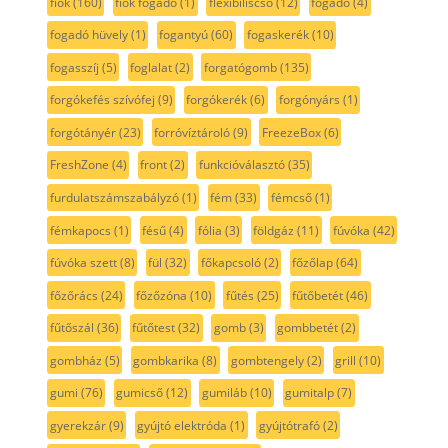
fiók
(160)
fiók fogadó
(1)
flexibiliscső
(12)
fogadó
(4)
fogadó hüvely
(1)
fogantyú
(60)
fogaskerék
(10)
fogasszíj
(5)
foglalat
(2)
forgatógomb
(135)
forgókefés szívófej
(9)
forgókerék
(6)
forgónyárs
(1)
forgótányér
(23)
forróvíztároló
(9)
FreezeBox
(6)
FreshZone
(4)
front
(2)
funkcióválasztó
(35)
furdulatszámszabályzó
(1)
fém
(33)
fémcső
(1)
fémkapocs
(1)
fésű
(4)
fólia
(3)
földgáz
(11)
fúvóka
(42)
fúvóka szett
(8)
fül
(32)
főkapcsoló
(2)
főzőlap
(64)
főzőrács
(24)
főzőzóna
(10)
fűtés
(25)
fűtőbetét
(46)
fűtőszál
(36)
fűtőtest
(32)
gomb
(3)
gombbetét
(2)
gombház
(5)
gombkarika
(8)
gombtengely
(2)
grill
(10)
gumi
(76)
gumicső
(12)
gumiláb
(10)
gumitalp
(7)
gyerekzár
(9)
gyújtó elektróda
(1)
gyújtótrafó
(2)