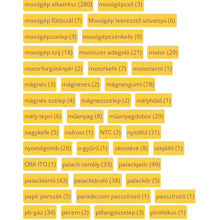
mosógép alkatrész
(280)
mosógépcső
(3)
mosógép fűtőszál
(7)
Mosógép leeresztő szivattyú
(6)
mosógépszelep
(3)
mosógépszénkefe
(9)
mosógép szíj
(18)
mosószer adagoló
(21)
motor
(29)
motorforgótányér
(2)
motorkefe
(7)
motortartó
(1)
mágnes
(3)
mágneses
(2)
mágnesgumi
(78)
mágnes szelep
(4)
mágnesszelep
(2)
mélyhűtő
(1)
mély tepsi
(6)
műanyag
(8)
műanyagdoboz
(29)
nagykefe
(5)
nofrost
(1)
NTC
(2)
nyitófül
(31)
nyomógomb
(28)
o-gyűrű
(1)
okostévé
(8)
olajálló
(1)
ORA ITO
(1)
palack-tartály
(33)
palackpolc
(49)
palacktartó
(43)
palacktároló
(38)
palackőr
(5)
papír porszák
(5)
paradicsom passzírozó
(1)
passzírozó
(1)
pb-gáz
(34)
perem
(2)
pillangószelep
(3)
pirolitikus
(1)