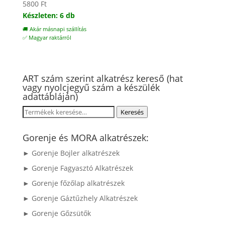
5800
Ft
Készleten: 6 db
🚚 Akár másnapi szállítás
✅ Magyar raktárról
ART szám szerint alkatrész kereső (hat
vagy nyolcjegyű szám a készülék
adattábláján)
Keresés
Keresés
a
következőre:
Gorenje és MORA alkatrészek:
► Gorenje Bojler alkatrészek
► Gorenje Fagyasztó Alkatrészek
► Gorenje főzőlap alkatrészek
► Gorenje Gáztűzhely Alkatrészek
► Gorenje Gőzsütők