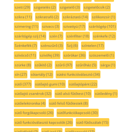
szett
(29)
szigetelés
(2)
szigetelő
(3)
szigetelőcsík
(2)
szikra
(11)
szikratrafó
(2)
szikráztató
(14)
szilikonzsír
(1)
szimering
(11)
szivacs
(3)
szivattyú
(17)
szárítógép
(101)
szárítógép szíj
(14)
szén
(7)
szénfilter
(18)
szénkefe
(12)
Szénkefék
(7)
szénszűrő
(3)
Szíj
(6)
színtelen
(17)
szívócső
(11)
szívófej
(39)
szórókar
(36)
szöszemelő
(1)
szürke
(8)
szűkítő
(2)
szűrő
(97)
szűrőház
(5)
sárga
(1)
sín
(27)
sótartály
(12)
sütési funkcióválasztó
(34)
sütő
(377)
sütőajtó gumi
(10)
sütőajtópánt
(22)
sütőajtó zsanérok
(32)
sütő alsó fűtőtest
(10)
sütőedény
(1)
sütőelektronika
(4)
sütő felső fűtőtestek
(8)
sütő forgókapcsoló
(26)
sütőfunkciókapcsoló
(30)
sütő funkcióválasztó kapcsolók
(26)
sütő fűtőszálak
(15)
sütőidőzítő
(7)
sütő izzó
(3)
sütőkapcsoló
(27)