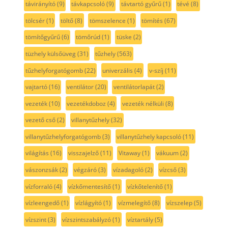
távirányító
(9)
távkapcsoló
(9)
távtartó gyűrű
(1)
tévé
(8)
tölcsér
(1)
töltő
(8)
tömszelence
(1)
tömítés
(67)
tömítőgyűrű
(6)
tömőrúd
(1)
tüske
(2)
tüzhely külsőüveg
(31)
tűzhely
(563)
tűzhelyforgatógomb
(22)
univerzális
(4)
v-szíj
(11)
vajtartó
(16)
ventilátor
(20)
ventilátorlapát
(2)
vezeték
(10)
vezetékdoboz
(4)
vezeték nélküli
(8)
vezető cső
(2)
villanytűzhely
(32)
villanytűzhelyforgatógomb
(3)
villanytűzhely kapcsoló
(11)
világítás
(16)
visszajelző
(11)
Vitaway
(1)
vákuum
(2)
vászonzsák
(2)
végzáró
(3)
vízadagoló
(2)
vízcső
(3)
vízforraló
(4)
vízkőmentesítő
(1)
vízkőtelenítő
(1)
vízleengedő
(1)
vízlágyító
(1)
vízmelegítő
(8)
vízszelep
(5)
vízszint
(3)
vízszintszabályzó
(1)
víztartály
(5)