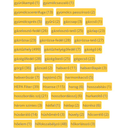
gyúrókampó
(1)
gyümölcsaszaló
(1)
gyümölcscentrifuga
(13)
gyümölcs passzírozó
(2)
gyümölcsprés
(5)
gyűrű
(2)
gázcsap
(3)
gázcső
(1)
gázelosztó-fedél
(26)
gázelosztó-tető
(25)
gázlap
(23)
gázrózsa
(23)
gázrózsa-fedél
(28)
gázrózsa-tető
(27)
gáztűzhely
(499)
gáztűzhelyégőfedél
(7)
gázégő
(4)
gázégőfedél
(28)
gázégőtető
(25)
gégecső
(22)
görgő
(36)
gőzsütő
(2)
habverő
(11)
habverőlapát
(3)
habverőszár
(7)
hajtómű
(5)
harmonikacső
(5)
HEPA Filter
(39)
Hisense
(115)
horog
(6)
hosszabítás
(1)
hosszbordás szíj
(21)
hosszbordásszíj
(6)
hurkatöltő
(1)
három szintes
(3)
hátfal
(1)
hátlap
(2)
házrész
(6)
húsdaráló
(14)
húshőmérő
(3)
hüvely
(2)
hőcserélő
(2)
hőelem
(1)
hőfokszabályzó
(48)
hőkorlátozó
(3)