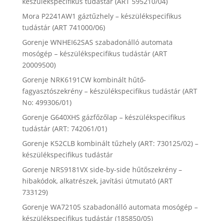
készülékspecifikus tudástár (ART 595210/04)
Mora P2241AW1 gáztűzhely – készülékspecifikus
tudástár (ART 741000/06)
Gorenje WNHEI62SAS szabadonálló automata
mosógép – készülékspecifikus tudástár (ART
20009500)
Gorenje NRK6191CW kombinált hűtő-
fagyasztószekrény – készülékspecifikus tudástár (ART
No: 499306/01)
Gorenje G640XHS gázfőzőlap – készülékspecifikus
tudástár (ART: 742061/01)
Gorenje K52CLB kombinált tűzhely (ART: 730125/02) –
készülékspecifikus tudástár
Gorenje NRS9181VX side-by-side hűtőszekrény –
hibakódok, alkatrészek, javítási útmutató (ART
733129)
Gorenje WA72105 szabadonálló automata mosógép –
készülékspecifikus tudástár (185850/05)