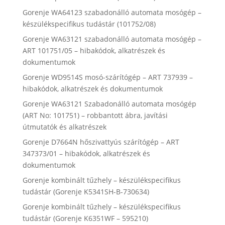
Gorenje WA64123 szabadonálló automata mosógép –
készülékspecifikus tudástár (101752/08)
Gorenje WA63121 szabadonálló automata mosógép –
ART 101751/05 – hibakódok, alkatrészek és
dokumentumok
Gorenje WD9514S mosó-szárítógép – ART 737939 –
hibakódok, alkatrészek és dokumentumok
Gorenje WA63121 Szabadonálló automata mosógép
(ART No: 101751) – robbantott ábra, javítási
útmutatók és alkatrészek
Gorenje D7664N hőszivattyús szárítógép – ART
347373/01 – hibakódok, alkatrészek és
dokumentumok
Gorenje kombinált tűzhely – készülékspecifikus
tudástár (Gorenje K5341SH-B-730634)
Gorenje kombinált tűzhely – készülékspecifikus
tudástár (Gorenje K6351WF – 595210)