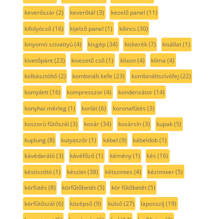
keverőszár
(2)
keverőtál
(3)
kezelő panel
(11)
kifolyócső
(16)
kijelző panel
(1)
kilincs
(30)
kinyomó szivattyú
(4)
kisgép
(34)
kiskerék
(7)
kisállat
(1)
kivetőpánt
(23)
kivezető cső
(1)
klixon
(4)
klíma
(4)
kolbásztöltő
(2)
kombinált kefe
(23)
kombináltszívófej
(22)
komplett
(16)
kompresszor
(4)
kondenzátor
(14)
konyhai mérleg
(1)
korlát
(6)
koronafűtés
(3)
koszorú fűtőszál
(3)
kosár
(34)
kosársín
(3)
kupak
(5)
kuplung
(8)
kutyaszőr
(1)
kábel
(9)
kábeldob
(1)
kávédaráló
(3)
kávéfőző
(1)
kémény
(1)
kés
(16)
késtisztító
(1)
készlet
(38)
kétszintes
(4)
kézimixer
(5)
körfütés
(8)
körfűtőbetét
(5)
kör fűtőbetét
(5)
körfűtőszál
(6)
középső
(9)
külső
(27)
laposszíj
(19)