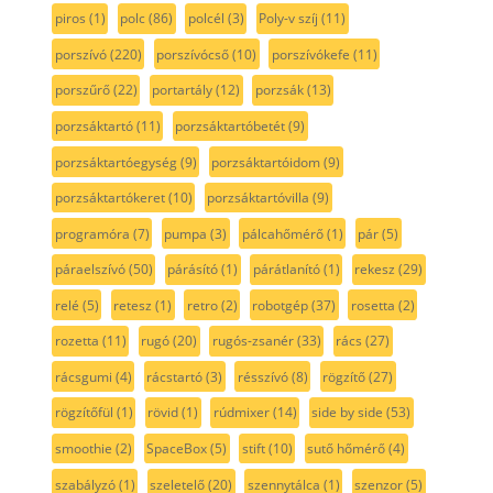
piros
(1)
polc
(86)
polcél
(3)
Poly-v szíj
(11)
porszívó
(220)
porszívócső
(10)
porszívókefe
(11)
porszűrő
(22)
portartály
(12)
porzsák
(13)
porzsáktartó
(11)
porzsáktartóbetét
(9)
porzsáktartóegység
(9)
porzsáktartóidom
(9)
porzsáktartókeret
(10)
porzsáktartóvilla
(9)
programóra
(7)
pumpa
(3)
pálcahőmérő
(1)
pár
(5)
páraelszívó
(50)
párásító
(1)
párátlanító
(1)
rekesz
(29)
relé
(5)
retesz
(1)
retro
(2)
robotgép
(37)
rosetta
(2)
rozetta
(11)
rugó
(20)
rugós-zsanér
(33)
rács
(27)
rácsgumi
(4)
rácstartó
(3)
résszívó
(8)
rögzítő
(27)
rögzítőfül
(1)
rövid
(1)
rúdmixer
(14)
side by side
(53)
smoothie
(2)
SpaceBox
(5)
stift
(10)
sutő hőmérő
(4)
szabályzó
(1)
szeletelő
(20)
szennytálca
(1)
szenzor
(5)