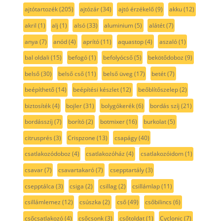
ajtótartozék
(205)
ajtózár
(34)
ajtó érzékelő
(9)
akku
(12)
akril
(1)
alj
(1)
alsó
(33)
aluminium
(5)
alátét
(7)
anya
(7)
anód
(4)
aprító
(11)
aquastop
(4)
aszaló
(1)
bal oldali
(15)
befogó
(1)
befolyócső
(5)
bekötődoboz
(9)
belső
(30)
belső cső
(11)
belső üveg
(17)
betét
(7)
beépíthető
(14)
beépítési készlet
(12)
beőblítőszelep
(2)
biztosíték
(4)
bojler
(31)
bolygókerék
(6)
bordás szíj
(21)
bordásszíj
(7)
borító
(2)
botmixer
(16)
burkolat
(5)
citrusprés
(3)
Crispzone
(13)
csapágy
(40)
csatlakozódoboz
(4)
csatlakozóház
(4)
csatlakozóidom
(1)
csavar
(7)
csavartakaró
(7)
csepptartály
(3)
csepptálca
(3)
csiga
(2)
csillag
(2)
csillámlap
(11)
csillámlemez
(12)
csúszka
(2)
cső
(49)
csőbilincs
(6)
csőcsatlakozó
(4)
csőcsonk
(3)
csőtoldat
(1)
Cyclonic
(7)