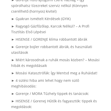
spórolhatsz tízezreket szerviz nélkül (Könnyen
cserélhető (hornyos) kivitel)
► Gyakran Ismételt Kérdések (GYIK)
► Ragyogó Gázfőzőlap, Karcok Nélkül? – A Profi
Tisztítás Első Lépései
► HISENSE / GORENJE klíma robbantott ábrák
► Gorenje bojler robbantott ábrák, és használati
utasítások
► Miért károsodnak a ruhák mosás közben? – Mosási
hibák és megoldásaik
► Mosási Katasztrófák: Így Mentsd meg a Ruháidat!
► 4 sütési hiba ami lehet hogy nem sütő
meghibásodás:
► Gorenje / MORA Tűzhely tippek és tanácsok:
► HISENSE / Gorenej Hűtők és fagyasztók: tippek és
megoldások: