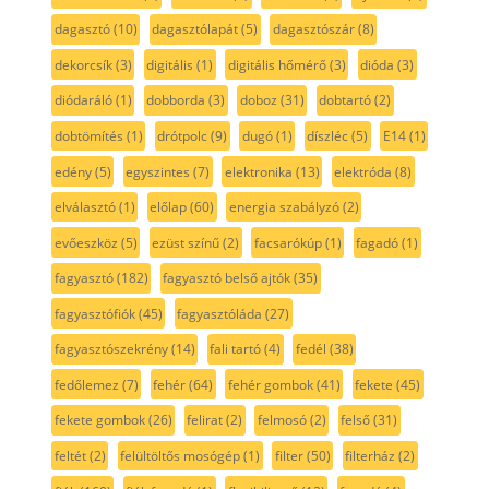
dagasztó
(10)
dagasztólapát
(5)
dagasztószár
(8)
dekorcsík
(3)
digitális
(1)
digitális hőmérő
(3)
dióda
(3)
diódaráló
(1)
dobborda
(3)
doboz
(31)
dobtartó
(2)
dobtömítés
(1)
drótpolc
(9)
dugó
(1)
díszléc
(5)
E14
(1)
edény
(5)
egyszintes
(7)
elektronika
(13)
elektróda
(8)
elválasztó
(1)
előlap
(60)
energia szabályzó
(2)
evőeszköz
(5)
ezüst színű
(2)
facsarókúp
(1)
fagadó
(1)
fagyasztó
(182)
fagyasztó belső ajtók
(35)
fagyasztófiók
(45)
fagyasztóláda
(27)
fagyasztószekrény
(14)
fali tartó
(4)
fedél
(38)
fedőlemez
(7)
fehér
(64)
fehér gombok
(41)
fekete
(45)
fekete gombok
(26)
felirat
(2)
felmosó
(2)
felső
(31)
feltét
(2)
felültöltős mosógép
(1)
filter
(50)
filterház
(2)