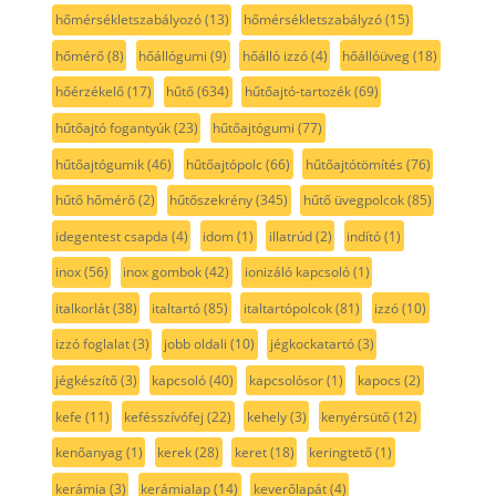
hőmérsékletszabályozó
(13)
hőmérsékletszabályzó
(15)
hőmérő
(8)
hőállógumi
(9)
hőálló izzó
(4)
hőállóüveg
(18)
hőérzékelő
(17)
hűtő
(634)
hűtőajtó-tartozék
(69)
hűtőajtó fogantyúk
(23)
hűtőajtógumi
(77)
hűtőajtógumik
(46)
hűtőajtópolc
(66)
hűtőajtótömítés
(76)
hűtő hőmérő
(2)
hűtőszekrény
(345)
hűtő üvegpolcok
(85)
idegentest csapda
(4)
idom
(1)
illatrúd
(2)
indító
(1)
inox
(56)
inox gombok
(42)
ionizáló kapcsoló
(1)
italkorlát
(38)
italtartó
(85)
italtartópolcok
(81)
izzó
(10)
izzó foglalat
(3)
jobb oldali
(10)
jégkockatartó
(3)
jégkészítő
(3)
kapcsoló
(40)
kapcsolósor
(1)
kapocs
(2)
kefe
(11)
kefésszívófej
(22)
kehely
(3)
kenyérsütő
(12)
kenőanyag
(1)
kerek
(28)
keret
(18)
keringtető
(1)
kerámia
(3)
kerámialap
(14)
keverőlapát
(4)