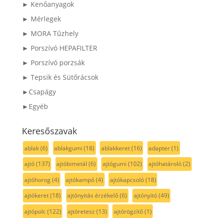
► Kenőanyagok
► Mérlegek
► MORA Tűzhely
► Porszívó HEPAFILTER
► Porszívó porzsák
► Tepsik és Sütőrácsok
►Csapágy
►Egyéb
Keresőszavak
ablak
(6)
ablakgumi
(18)
ablakkeret
(16)
adapter
(1)
ajtó
(137)
ajtóbimetál
(6)
ajtógumi
(102)
ajtóhatároló
(2)
ajtóhorog
(4)
ajtókampó
(4)
ajtókapcsoló
(18)
ajtókeret
(18)
ajtónyitás érzékelő
(6)
ajtónyitó
(49)
ajtópolc
(122)
ajtóretesz
(13)
ajtórögzítő
(1)