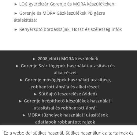
► LOC gyerekzár Gorenje és MORA készülékeken:
► Gorenje és MORA Gázkészülékek PB gázra
átalakítása:
► Kenyérsütő bordásszíjak: Hossz és szélesség infók
► 2008 előtti MORA készülékek
► Gorenje Szárítógépek használati utasítása és
alkatrészei
► Gorenje mosógépek használati utasítása,
robbantott ábrája és alkatrészei
► Sütőajtó leszerelése (Videó)
► Gorenje beépíthető készülékek használati
utasításai és robbantott ábrái
► MORA tűzhelyek használati utasítások
adatlapok robbantott rajzok
► Gorenje Bojler Vízkő problémák és
Ez a weboldal sütiket használ. Sütiket használunk a tartalmak és
megoldások