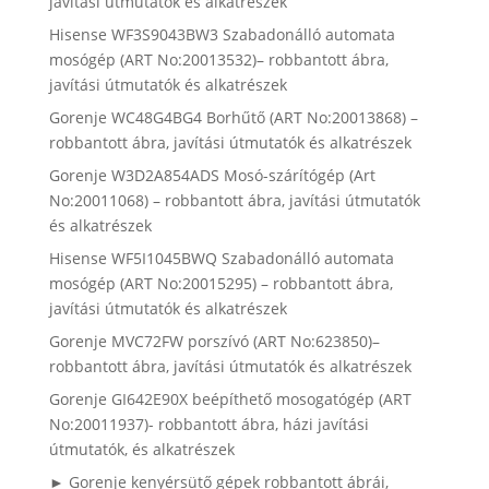
javítási útmutatók és alkatrészek
Hisense WF3S9043BW3 Szabadonálló automata
mosógép (ART No:20013532)– robbantott ábra,
javítási útmutatók és alkatrészek
Gorenje WC48G4BG4 Borhűtő (ART No:20013868) –
robbantott ábra, javítási útmutatók és alkatrészek
Gorenje W3D2A854ADS Mosó-szárítógép (Art
No:20011068) – robbantott ábra, javítási útmutatók
és alkatrészek
Hisense WF5I1045BWQ Szabadonálló automata
mosógép (ART No:20015295) – robbantott ábra,
javítási útmutatók és alkatrészek
Gorenje MVC72FW porszívó (ART No:623850)–
robbantott ábra, javítási útmutatók és alkatrészek
Gorenje GI642E90X beépíthető mosogatógép (ART
No:20011937)- robbantott ábra, házi javítási
útmutatók, és alkatrészek
► Gorenje kenyérsütő gépek robbantott ábrái,