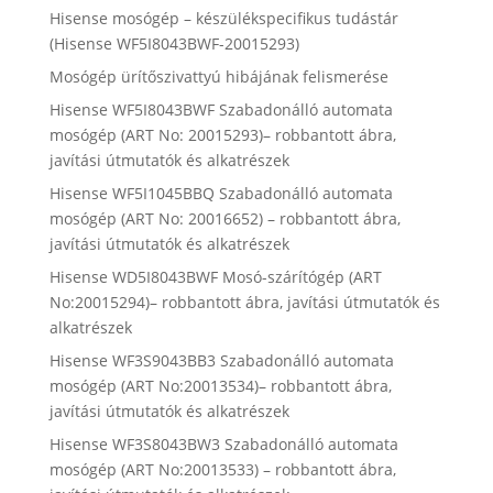
Hisense mosógép – készülékspecifikus tudástár
(Hisense WF5I8043BWF-20015293)
Mosógép ürítőszivattyú hibájának felismerése
Hisense WF5I8043BWF Szabadonálló automata
mosógép (ART No: 20015293)– robbantott ábra,
javítási útmutatók és alkatrészek
Hisense WF5I1045BBQ Szabadonálló automata
mosógép (ART No: 20016652) – robbantott ábra,
javítási útmutatók és alkatrészek
Hisense WD5I8043BWF Mosó-szárítógép (ART
No:20015294)– robbantott ábra, javítási útmutatók és
alkatrészek
Hisense WF3S9043BB3 Szabadonálló automata
mosógép (ART No:20013534)– robbantott ábra,
javítási útmutatók és alkatrészek
Hisense WF3S8043BW3 Szabadonálló automata
mosógép (ART No:20013533) – robbantott ábra,