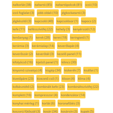
italkorlát
(38)
italtartó
(85)
italtartópolcok
(81)
izzó
(10)
izzó foglalat
(3)
jobb oldali
(10)
jégkockatartó
(3)
jégkészítő
(3)
kapcsoló
(40)
kapcsolósor
(1)
kapocs
(2)
kefe
(11)
kefésszívófej
(22)
kehely
(3)
kenyérsütő
(12)
kenőanyag
(1)
kerek
(28)
keret
(18)
keringtető
(1)
kerámia
(3)
kerámialap
(14)
keverőlapát
(4)
keverőszár
(2)
keverőtál
(3)
kezelő panel
(11)
kifolyócső
(16)
kijelző panel
(1)
kilincs
(30)
kinyomó szivattyú
(4)
kisgép
(34)
kiskerék
(7)
kisállat
(1)
kivetőpánt
(23)
kivezető cső
(1)
klixon
(4)
klíma
(4)
kolbásztöltő
(2)
kombinált kefe
(23)
kombináltszívófej
(22)
komplett
(16)
kompresszor
(4)
kondenzátor
(14)
konyhai mérleg
(1)
korlát
(6)
koronafűtés
(3)
koszorú fűtőszál
(3)
kosár
(34)
kosársín
(3)
kupak
(5)