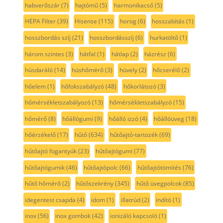
habverőszár
(7)
hajtómű
(5)
harmonikacső
(5)
HEPA Filter
(39)
Hisense
(115)
horog
(6)
hosszabítás
(1)
hosszbordás szíj
(21)
hosszbordásszíj
(6)
hurkatöltő
(1)
három szintes
(3)
hátfal
(1)
hátlap
(2)
házrész
(6)
húsdaráló
(14)
húshőmérő
(3)
hüvely
(2)
hőcserélő
(2)
hőelem
(1)
hőfokszabályzó
(48)
hőkorlátozó
(3)
hőmérsékletszabályozó
(13)
hőmérsékletszabályzó
(15)
hőmérő
(8)
hőállógumi
(9)
hőálló izzó
(4)
hőállóüveg
(18)
hőérzékelő
(17)
hűtő
(634)
hűtőajtó-tartozék
(69)
hűtőajtó fogantyúk
(23)
hűtőajtógumi
(77)
hűtőajtógumik
(46)
hűtőajtópolc
(66)
hűtőajtótömítés
(76)
hűtő hőmérő
(2)
hűtőszekrény
(345)
hűtő üvegpolcok
(85)
idegentest csapda
(4)
idom
(1)
illatrúd
(2)
indító
(1)
inox
(56)
inox gombok
(42)
ionizáló kapcsoló
(1)