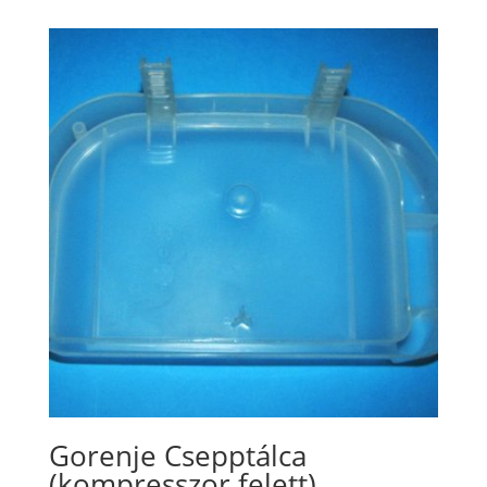
Gorenje Csepptálca
(kompresszor felett)