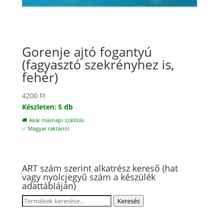
Gorenje ajtó fogantyú
(fagyasztó szekrényhez is,
fehér)
4200
Ft
Készleten: 5 db
🚚 Akár másnapi szállítás
✅ Magyar raktárról
ART szám szerint alkatrész kereső (hat
vagy nyolcjegyű szám a készülék
adattábláján)
Keresés
Keresés
a