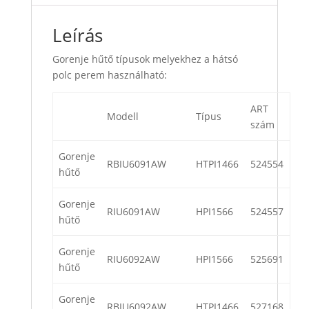
Leírás
Gorenje hűtő típusok melyekhez a hátsó
polc perem használható:
ART
Modell
Típus
szám
Gorenje
RBIU6091AW
HTPI1466
524554
hűtő
Gorenje
RIU6091AW
HPI1566
524557
hűtő
Gorenje
RIU6092AW
HPI1566
525691
hűtő
Gorenje
RBIU6092AW
HTPI1466
527168