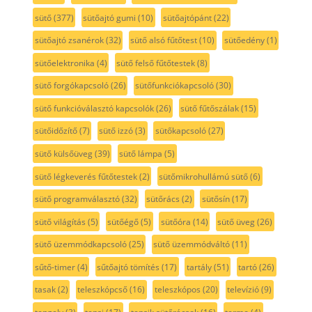
sütő
(377)
sütőajtó gumi
(10)
sütőajtópánt
(22)
sütőajtó zsanérok
(32)
sütő alsó fűtőtest
(10)
sütőedény
(1)
sütőelektronika
(4)
sütő felső fűtőtestek
(8)
sütő forgókapcsoló
(26)
sütőfunkciókapcsoló
(30)
sütő funkcióválasztó kapcsolók
(26)
sütő fűtőszálak
(15)
sütőidőzítő
(7)
sütő izzó
(3)
sütőkapcsoló
(27)
sütő külsőüveg
(39)
sütő lámpa
(5)
sütő légkeverés fűtőtestek
(2)
sütőmikrohullámú sütő
(6)
sütő programválasztó
(32)
sütőrács
(2)
sütősín
(17)
sütő világítás
(5)
sütőégő
(5)
sütőóra
(14)
sütő üveg
(26)
sütő üzemmódkapcsoló
(25)
sütő üzemmódváltó
(11)
sűtő-timer
(4)
sűtőajtó tömítés
(17)
tartály
(51)
tartó
(26)
tasak
(2)
teleszkópcső
(16)
teleszkópos
(20)
televízió
(9)