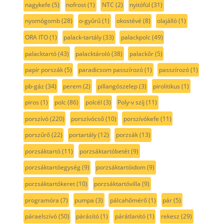
nagykefe
(5)
nofrost
(1)
NTC
(2)
nyitófül
(31)
nyomógomb
(28)
o-gyűrű
(1)
okostévé
(8)
olajálló
(1)
ORA ITO
(1)
palack-tartály
(33)
palackpolc
(49)
palacktartó
(43)
palacktároló
(38)
palackőr
(5)
papír porszák
(5)
paradicsom passzírozó
(1)
passzírozó
(1)
pb-gáz
(34)
perem
(2)
pillangószelep
(3)
pirolitikus
(1)
piros
(1)
polc
(86)
polcél
(3)
Poly-v szíj
(11)
porszívó
(220)
porszívócső
(10)
porszívókefe
(11)
porszűrő
(22)
portartály
(12)
porzsák
(13)
porzsáktartó
(11)
porzsáktartóbetét
(9)
porzsáktartóegység
(9)
porzsáktartóidom
(9)
porzsáktartókeret
(10)
porzsáktartóvilla
(9)
programóra
(7)
pumpa
(3)
pálcahőmérő
(1)
pár
(5)
páraelszívó
(50)
párásító
(1)
párátlanító
(1)
rekesz
(29)