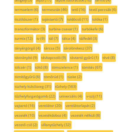
tengely
(3)
tepsi
(17)
tepsik sütőrácsok
(16)
termo
(4)
termoelem
(6)
termosztát
(46)
tető
(16)
textil porzsák
(6)
tisztítószer
(1)
tojástartó
(7)
toldócső
(11)
tolóka
(1)
transzformátor
(3)
turbina csavar
(1)
turbókefe
(6)
turmix
(12)
tv
(9)
tál
(7)
tálca
(4)
tálfedél
(3)
tányérgörgő
(4)
tárcsa
(5)
tárolórekesz
(37)
távirányító
(9)
távkapcsoló
(9)
távtartó gyűrű
(1)
tévé
(8)
tölcsér
(1)
töltő
(8)
tömszelence
(1)
tömítés
(67)
tömítőgyűrű
(6)
tömőrúd
(1)
tüske
(2)
tüzhely külsőüveg
(31)
tűzhely
(563)
tűzhelyforgatógomb
(22)
univerzális
(4)
v-szíj
(11)
vajtartó
(16)
ventilátor
(20)
ventilátorlapát
(2)
vezeték
(10)
vezetékdoboz
(4)
vezeték nélküli
(8)
vezető cső
(2)
villanytűzhely
(32)