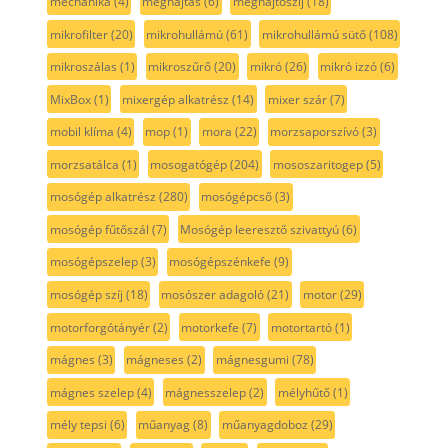
mechanika
(4)
meghajtás
(6)
meghajtószíj
(18)
mikrofilter
(20)
mikrohullámú
(61)
mikrohullámú sütő
(108)
mikroszálas
(1)
mikroszűrő
(20)
mikró
(26)
mikró izzó
(6)
MixBox
(1)
mixergép alkatrész
(14)
mixer szár
(7)
mobil klíma
(4)
mop
(1)
mora
(22)
morzsaporszívó
(3)
morzsatálca
(1)
mosogatógép
(204)
mososzaritogep
(5)
mosógép alkatrész
(280)
mosógépcső
(3)
mosógép fűtőszál
(7)
Mosógép leeresztő szivattyú
(6)
mosógépszelep
(3)
mosógépszénkefe
(9)
mosógép szíj
(18)
mosószer adagoló
(21)
motor
(29)
motorforgótányér
(2)
motorkefe
(7)
motortartó
(1)
mágnes
(3)
mágneses
(2)
mágnesgumi
(78)
mágnes szelep
(4)
mágnesszelep
(2)
mélyhűtő
(1)
mély tepsi
(6)
műanyag
(8)
műanyagdoboz
(29)