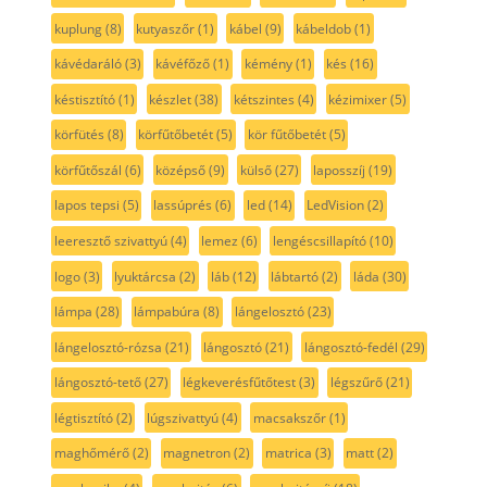
kuplung
(8)
kutyaszőr
(1)
kábel
(9)
kábeldob
(1)
kávédaráló
(3)
kávéfőző
(1)
kémény
(1)
kés
(16)
késtisztító
(1)
készlet
(38)
kétszintes
(4)
kézimixer
(5)
körfütés
(8)
körfűtőbetét
(5)
kör fűtőbetét
(5)
körfűtőszál
(6)
középső
(9)
külső
(27)
laposszíj
(19)
lapos tepsi
(5)
lassúprés
(6)
led
(14)
LedVision
(2)
leeresztő szivattyú
(4)
lemez
(6)
lengéscsillapító
(10)
logo
(3)
lyuktárcsa
(2)
láb
(12)
lábtartó
(2)
láda
(30)
lámpa
(28)
lámpabúra
(8)
lángelosztó
(23)
lángelosztó-rózsa
(21)
lángosztó
(21)
lángosztó-fedél
(29)
lángosztó-tető
(27)
légkeverésfűtőtest
(3)
légszűrő
(21)
légtisztító
(2)
lúgszivattyú
(4)
macsakszőr
(1)
maghőmérő
(2)
magnetron
(2)
matrica
(3)
matt
(2)