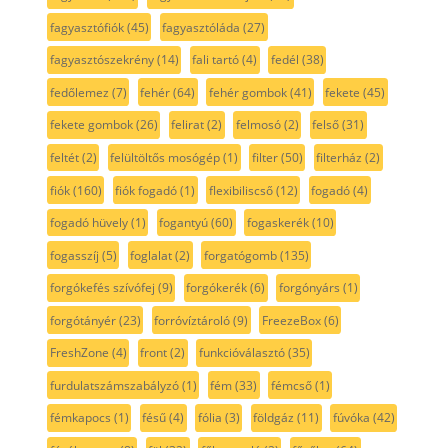
fagyasztófiók
(45)
fagyasztóláda
(27)
fagyasztószekrény
(14)
fali tartó
(4)
fedél
(38)
fedőlemez
(7)
fehér
(64)
fehér gombok
(41)
fekete
(45)
fekete gombok
(26)
felirat
(2)
felmosó
(2)
felső
(31)
feltét
(2)
felültöltős mosógép
(1)
filter
(50)
filterház
(2)
fiók
(160)
fiók fogadó
(1)
flexibiliscső
(12)
fogadó
(4)
fogadó hüvely
(1)
fogantyú
(60)
fogaskerék
(10)
fogasszíj
(5)
foglalat
(2)
forgatógomb
(135)
forgókefés szívófej
(9)
forgókerék
(6)
forgónyárs
(1)
forgótányér
(23)
forróvíztároló
(9)
FreezeBox
(6)
FreshZone
(4)
front
(2)
funkcióválasztó
(35)
furdulatszámszabályzó
(1)
fém
(33)
fémcső
(1)
fémkapocs
(1)
fésű
(4)
fólia
(3)
földgáz
(11)
fúvóka
(42)