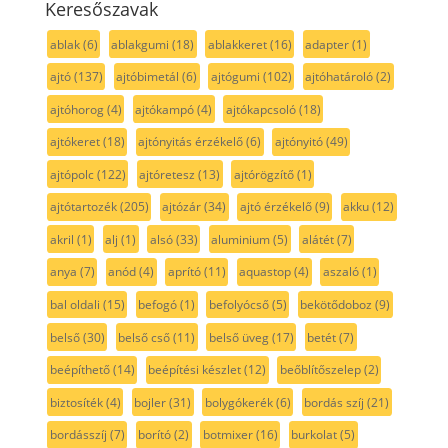
Keresőszavak
ablak
(6)
ablakgumi
(18)
ablakkeret
(16)
adapter
(1)
ajtó
(137)
ajtóbimetál
(6)
ajtógumi
(102)
ajtóhatároló
(2)
ajtóhorog
(4)
ajtókampó
(4)
ajtókapcsoló
(18)
ajtókeret
(18)
ajtónyitás érzékelő
(6)
ajtónyitó
(49)
ajtópolc
(122)
ajtóretesz
(13)
ajtórögzítő
(1)
ajtótartozék
(205)
ajtózár
(34)
ajtó érzékelő
(9)
akku
(12)
akril
(1)
alj
(1)
alsó
(33)
aluminium
(5)
alátét
(7)
anya
(7)
anód
(4)
aprító
(11)
aquastop
(4)
aszaló
(1)
bal oldali
(15)
befogó
(1)
befolyócső
(5)
bekötődoboz
(9)
belső
(30)
belső cső
(11)
belső üveg
(17)
betét
(7)
beépíthető
(14)
beépítési készlet
(12)
beőblítőszelep
(2)
biztosíték
(4)
bojler
(31)
bolygókerék
(6)
bordás szíj
(21)
bordásszíj
(7)
borító
(2)
botmixer
(16)
burkolat
(5)