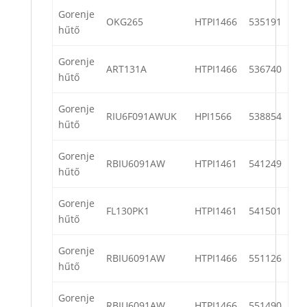
Gorenje
OKG265
HTPI1466
535191
hűtő
Gorenje
ART131A
HTPI1466
536740
hűtő
Gorenje
RIU6F091AWUK
HPI1566
538854
hűtő
Gorenje
RBIU6091AW
HTPI1461
541249
hűtő
Gorenje
FL130PK1
HTPI1461
541501
hűtő
Gorenje
RBIU6091AW
HTPI1466
551126
hűtő
Gorenje
RBIU6091AW
HTPI1466
551490