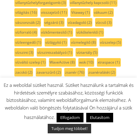
villanytűzhelyforgatógomb
(3)
villanytűzhely kapcsoló
(11)
világítás
(16)
visszajelző
(11)
Vitaway
(1)
vákuum
(2)
vászonzsák
(2)
végzáró
(3)
vízadagoló
(2)
vízcső
(3)
vízforraló
(4)
vízkőmentesítő
(1)
vízkőtelenítő
(1)
vízleengedő
(1)
vízlágyító
(1)
vízmelegítő
(8)
vízszelep
(5)
vízszint
(3)
vízszintszabályzó
(1)
víztartály
(5)
vízváltó szelep
(1)
WaveActive
(8)
wok
(10)
xtraspace
(1)
zacskó
(2)
zavarszűrő
(2)
zsanér
(76)
zsanéralátét
(2)
zsanérpersely
(2)
zsanértakaró
(2)
zsanértartó
(2)
Ez a weboldal sütiket használ. Sütiket használunk a tartalmak és
zsinór
(1)
zsomp
(2)
zsírfilter
(2)
zsírszűrő
(6)
hirdetések személyre szabásához, közösségi funkciók
biztosításához, valamint weboldalforgalmunk elemzéséhez. A
zsírálló
(1)
zöldségfiók
(50)
állítható láb
(7)
áramlás
(1)
weboldalon való böngészés folytatásával Ön hozzájárul a sütik
átlátszó
(16)
égőfedél
(35)
égőfej
(1)
égőház
(9)
használatához.
Elfogadom
Elutasítom
égőtető
(27)
ékszíj
(36)
élvédő
(5)
érzékelő
(3)
Tudjon meg többet!
óraház
(2)
úszó
(3)
üst
(5)
üstgumi
(2)
üstszáj gumi
(14)