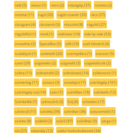
relé
(5)
retesz
(1)
retro
(2)
robotgép
(37)
rosetta
(2)
rozetta
(11)
rugó
(20)
rugós-zsanér
(33)
rács
(27)
rácsgumi
(4)
rácstartó
(3)
résszívó
(8)
rögzítő
(27)
rögzítőfül
(1)
rövid
(1)
rúdmixer
(14)
side by side
(53)
smoothie
(2)
SpaceBox
(5)
stift
(10)
sutő hőmérő
(4)
szabályzó
(1)
szeletelő
(20)
szennytálca
(1)
szenzor
(5)
szett
(29)
szigetelés
(2)
szigetelő
(3)
szigetelőcsík
(2)
szikra
(11)
szikratrafó
(2)
szikráztató
(14)
szilikonzsír
(1)
szimering
(11)
szivacs
(3)
szivattyú
(17)
szárítógép
(101)
szárítógép szíj
(14)
szén
(7)
szénfilter
(18)
szénkefe
(12)
Szénkefék
(7)
szénszűrő
(3)
Szíj
(6)
színtelen
(17)
szívócső
(11)
szívófej
(39)
szórókar
(36)
szöszemelő
(1)
szürke
(8)
szűkítő
(2)
szűrő
(97)
szűrőház
(5)
sárga
(1)
sín
(27)
sótartály
(12)
sütési funkcióválasztó
(34)