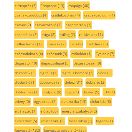
citrusprés
(3)
Crispzone
(13)
csapágy
(40)
csatlakozódoboz
(4)
csatlakozóház
(4)
csatlakozóidom
(1)
csavar
(7)
csavartakaró
(7)
csepptartály
(3)
csepptálca
(3)
csiga
(2)
csillag
(2)
csillámlap
(11)
csillámlemez
(12)
csúszka
(2)
cső
(49)
csőbilincs
(6)
csőcsatlakozó
(4)
csőcsonk
(3)
csőtoldat
(1)
Cyclonic
(7)
dagasztó
(10)
dagasztólapát
(5)
dagasztószár
(8)
dekorcsík
(3)
digitális
(1)
digitális hőmérő
(3)
dióda
(3)
diódaráló
(1)
dobborda
(3)
doboz
(31)
dobtartó
(2)
dobtömítés
(1)
drótpolc
(9)
dugó
(1)
díszléc
(5)
E14
(1)
edény
(5)
egyszintes
(7)
elektronika
(13)
elektróda
(8)
elválasztó
(1)
előlap
(60)
energia szabályzó
(2)
evőeszköz
(5)
ezüst színű
(2)
facsarókúp
(1)
fagadó
(1)
fagyasztó
(182)
fagyasztó belső ajtók
(35)