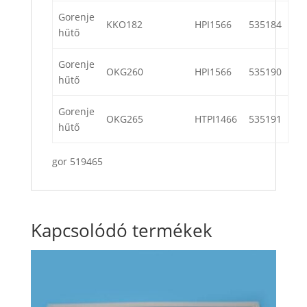
Gorenje
KKO182
HPI1566
535184
hűtő
Gorenje
OKG260
HPI1566
535190
hűtő
Gorenje
OKG265
HTPI1466
535191
hűtő
gor 519465
Kapcsolódó termékek