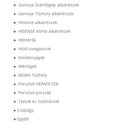
► Gorenje Szárítógép alkatrészek
► Gorenje Tűzhely alkatrészek
► Hisense alkatrészek
► HISENSE Klíma alkatrészek
► Hőmérők
► Hűtő üvegpolcok
► Kenőanyagok
► Mérlegek
► MORA Tűzhely
► Porszívó HEPAFILTER
► Porszívó porzsák
► Tepsik és Sütőrácsok
►Csapágy
►Egyéb