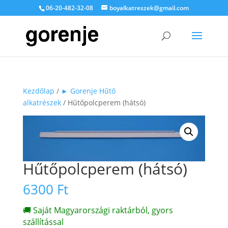
06-20-482-32-08
boyalkatreszek@gmail.com
Kezdőlap
/
► Gorenje Hűtő
alkatrészek
/ Hűtőpolcperem (hátsó)
Hűtőpolcperem (hátsó)
6300
Ft
🚚 Saját Magyarországi raktárból, gyors
szállítással