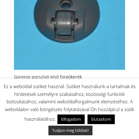
Gorenje porszívó első forgókerék
1900
Ft
Ez a weboldal sütiket használ. Sütiket használunk a tartalmak és
Készleten: 1 db
hirdetések személyre szabásához, közösségi funkciók
🚚 Akár másnapi szállítás
biztosításához, valamint weboldalforgalmunk elemzéséhez. A
✅ Magyar raktárról
weboldalon való böngészés folytatásával Ön hozzájárul a sütik
használatához.
Elfogadom
Elutasítom
Tudjon meg többet!