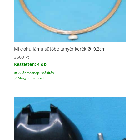
Mikrohullámú sütőbe tányér kerék Ø19,2cm
3600
Ft
Készleten: 4 db
🚚 Akár másnapi szállítás
✅ Magyar raktárról