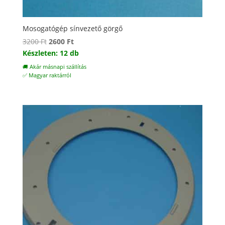
Mosogatógép sínvezető görgő
Original
Current
3200
Ft
2600
Ft
price
price
Készleten: 12 db
was:
is:
🚚 Akár másnapi szállítás
3200 Ft.
2600 Ft.
✅ Magyar raktárról