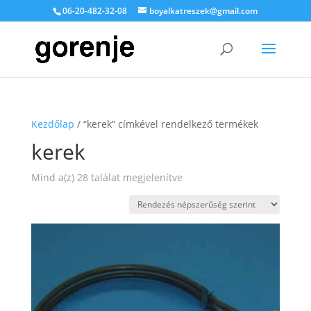
06-20-482-32-08
boyalkatreszek@gmail.com
Kezdőlap
/ “kerek” címkével rendelkező termékek
kerek
Sorted
Mind a(z) 28 találat megjelenítve
by
popularity