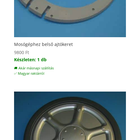
Mosógéphez belső ajtókeret
9800
Ft
Készleten: 1 db
🚚 Akár másnapi szállítás
✅ Magyar raktárról