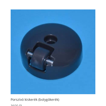
Porszívó kiskerék (bolygókerék)
3600
Ft