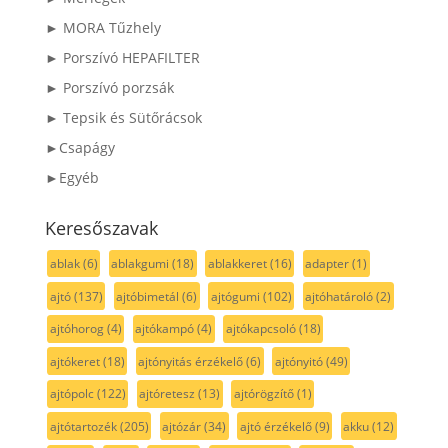
► MORA Tűzhely
► Porszívó HEPAFILTER
► Porszívó porzsák
► Tepsik és Sütőrácsok
►Csapágy
►Egyéb
Keresőszavak
ablak
(6)
ablakgumi
(18)
ablakkeret
(16)
adapter
(1)
ajtó
(137)
ajtóbimetál
(6)
ajtógumi
(102)
ajtóhatároló
(2)
ajtóhorog
(4)
ajtókampó
(4)
ajtókapcsoló
(18)
ajtókeret
(18)
ajtónyitás érzékelő
(6)
ajtónyitó
(49)
ajtópolc
(122)
ajtóretesz
(13)
ajtórögzítő
(1)
ajtótartozék
(205)
ajtózár
(34)
ajtó érzékelő
(9)
akku
(12)