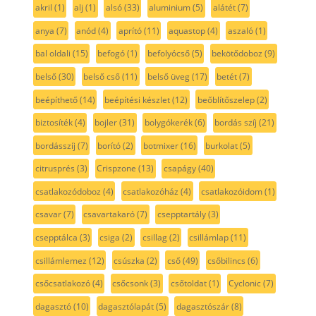
akril
(1)
alj
(1)
alsó
(33)
aluminium
(5)
alátét
(7)
anya
(7)
anód
(4)
aprító
(11)
aquastop
(4)
aszaló
(1)
bal oldali
(15)
befogó
(1)
befolyócső
(5)
bekötődoboz
(9)
belső
(30)
belső cső
(11)
belső üveg
(17)
betét
(7)
beépíthető
(14)
beépítési készlet
(12)
beőblítőszelep
(2)
biztosíték
(4)
bojler
(31)
bolygókerék
(6)
bordás szíj
(21)
bordásszíj
(7)
borító
(2)
botmixer
(16)
burkolat
(5)
citrusprés
(3)
Crispzone
(13)
csapágy
(40)
csatlakozódoboz
(4)
csatlakozóház
(4)
csatlakozóidom
(1)
csavar
(7)
csavartakaró
(7)
csepptartály
(3)
csepptálca
(3)
csiga
(2)
csillag
(2)
csillámlap
(11)
csillámlemez
(12)
csúszka
(2)
cső
(49)
csőbilincs
(6)
csőcsatlakozó
(4)
csőcsonk
(3)
csőtoldat
(1)
Cyclonic
(7)
dagasztó
(10)
dagasztólapát
(5)
dagasztószár
(8)