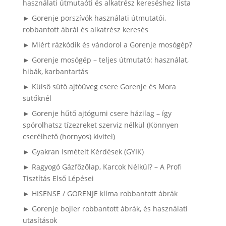
használati útmutaóti és alkatrész kereséshez lista
► Gorenje porszívók használati útmutatói,
robbantott ábrái és alkatrész keresés
► Miért rázkódik és vándorol a Gorenje mosógép?
► Gorenje mosógép – teljes útmutató: használat,
hibák, karbantartás
► Külső sütő ajtóüveg csere Gorenje és Mora
sütőknél
► Gorenje hűtő ajtógumi csere házilag – így
spórolhatsz tízezreket szerviz nélkül (Könnyen
cserélhető (hornyos) kivitel)
► Gyakran Ismételt Kérdések (GYIK)
► Ragyogó Gázfőzőlap, Karcok Nélkül? – A Profi
Tisztítás Első Lépései
► HISENSE / GORENJE klíma robbantott ábrák
► Gorenje bojler robbantott ábrák, és használati
utasítások