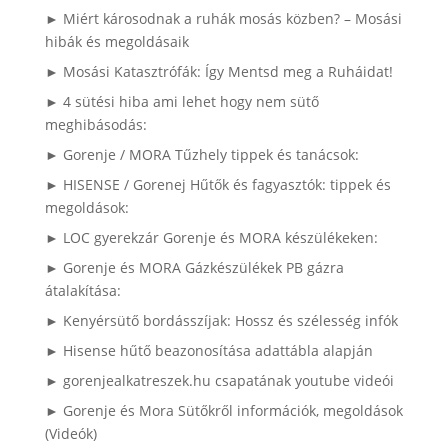
► Miért károsodnak a ruhák mosás közben? – Mosási
hibák és megoldásaik
► Mosási Katasztrófák: Így Mentsd meg a Ruháidat!
► 4 sütési hiba ami lehet hogy nem sütő
meghibásodás:
► Gorenje / MORA Tűzhely tippek és tanácsok:
► HISENSE / Gorenej Hűtők és fagyasztók: tippek és
megoldások:
► LOC gyerekzár Gorenje és MORA készülékeken:
► Gorenje és MORA Gázkészülékek PB gázra
átalakítása:
► Kenyérsütő bordásszíjak: Hossz és szélesség infók
► Hisense hűtő beazonosítása adattábla alapján
► gorenjealkatreszek.hu csapatának youtube videói
► Gorenje és Mora Sütőkről információk, megoldások
(Videók)