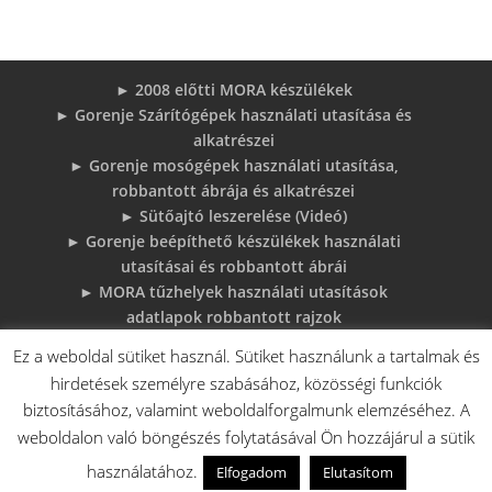
► 2008 előtti MORA készülékek
► Gorenje Szárítógépek használati utasítása és
alkatrészei
► Gorenje mosógépek használati utasítása,
robbantott ábrája és alkatrészei
► Sütőajtó leszerelése (Videó)
► Gorenje beépíthető készülékek használati
utasításai és robbantott ábrái
► MORA tűzhelyek használati utasítások
adatlapok robbantott rajzok
► Gorenje Bojler Vízkő problémák és
Ez a weboldal sütiket használ. Sütiket használunk a tartalmak és
megoldások
hirdetések személyre szabásához, közösségi funkciók
► 6 gyakori sütő hiba, és megoldások
biztosításához, valamint weboldalforgalmunk elemzéséhez. A
♦Gorenje Háztartásigépek adattábláiról:
weboldalon való böngészés folytatásával Ön hozzájárul a sütik
használatához.
Elfogadom
Elutasítom