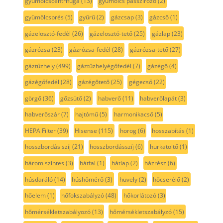
gyümölcscentrifuga
(13)
gyümölcs passzírozó
(2)
gyümölcsprés
(5)
gyűrű
(2)
gázcsap
(3)
gázcső
(1)
gázelosztó-fedél
(26)
gázelosztó-tető
(25)
gázlap
(23)
gázrózsa
(23)
gázrózsa-fedél
(28)
gázrózsa-tető
(27)
gáztűzhely
(499)
gáztűzhelyégőfedél
(7)
gázégő
(4)
gázégőfedél
(28)
gázégőtető
(25)
gégecső
(22)
görgő
(36)
gőzsütő
(2)
habverő
(11)
habverőlapát
(3)
habverőszár
(7)
hajtómű
(5)
harmonikacső
(5)
HEPA Filter
(39)
Hisense
(115)
horog
(6)
hosszabítás
(1)
hosszbordás szíj
(21)
hosszbordásszíj
(6)
hurkatöltő
(1)
három szintes
(3)
hátfal
(1)
hátlap
(2)
házrész
(6)
húsdaráló
(14)
húshőmérő
(3)
hüvely
(2)
hőcserélő
(2)
hőelem
(1)
hőfokszabályzó
(48)
hőkorlátozó
(3)
hőmérsékletszabályozó
(13)
hőmérsékletszabályzó
(15)