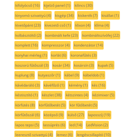
kifolyócső
(16)
kijelző panel
(1)
kilincs
(30)
kinyomó szivattyú
(4)
kisgép
(34)
kiskerék
(7)
kisállat
(1)
kivetőpánt
(23)
kivezető cső
(1)
klixon
(4)
klíma
(4)
kolbásztöltő
(2)
kombinált kefe
(23)
kombináltszívófej
(22)
komplett
(16)
kompresszor
(4)
kondenzátor
(14)
konyhai mérleg
(1)
korlát
(6)
koronafűtés
(3)
koszorú fűtőszál
(3)
kosár
(34)
kosársín
(3)
kupak
(5)
kuplung
(8)
kutyaszőr
(1)
kábel
(9)
kábeldob
(1)
kávédaráló
(3)
kávéfőző
(1)
kémény
(1)
kés
(16)
késtisztító
(1)
készlet
(38)
kétszintes
(4)
kézimixer
(5)
körfütés
(8)
körfűtőbetét
(5)
kör fűtőbetét
(5)
körfűtőszál
(6)
középső
(9)
külső
(27)
laposszíj
(19)
lapos tepsi
(5)
lassúprés
(6)
led
(14)
LedVision
(2)
leeresztő szivattyú
(4)
lemez
(6)
lengéscsillapító
(10)