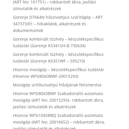
(ART No: 101751) – robbantott ábra, javítási
útmutatók és alkatrészek
Gorenje D7664N hőszivattyús szárítógép – ART
347373/01 – hibakódok, alkatrészek és
dokumentumok
Gorenje kombinált tűzhely – készülékspecifikus
tudástár (Gorenje K5341SH-B-730634)
Gorenje kombinált tűzhely – készülékspecifikus
tudástár (Gorenje K6351WF – 595210)
Hisense mosógép – készülékspecifikus tudástár
(Hisense WF5I8043BWF-20015293)
Mosógép ürítőszivattyú hibájának felismerése
Hisense WF5I8043BWF Szabadonálló automata
mosógép (ART No: 20015293)– robbantott ábra,
javítási útmutatók és alkatrészek
Hisense WF5I1045BBQ Szabadonálló automata
mosógép (ART No: 20016652) – robbantott ábra,
javítási útmutatók és alkatrészek