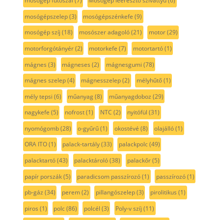
mosógép fűtőszál
(7)
Mosógép leeresztő szivattyú
(6)
mosógépszelep
(3)
mosógépszénkefe
(9)
mosógép szíj
(18)
mosószer adagoló
(21)
motor
(29)
motorforgótányér
(2)
motorkefe
(7)
motortartó
(1)
mágnes
(3)
mágneses
(2)
mágnesgumi
(78)
mágnes szelep
(4)
mágnesszelep
(2)
mélyhűtő
(1)
mély tepsi
(6)
műanyag
(8)
műanyagdoboz
(29)
nagykefe
(5)
nofrost
(1)
NTC
(2)
nyitófül
(31)
nyomógomb
(28)
o-gyűrű
(1)
okostévé
(8)
olajálló
(1)
ORA ITO
(1)
palack-tartály
(33)
palackpolc
(49)
palacktartó
(43)
palacktároló
(38)
palackőr
(5)
papír porszák
(5)
paradicsom passzírozó
(1)
passzírozó
(1)
pb-gáz
(34)
perem
(2)
pillangószelep
(3)
pirolitikus
(1)
piros
(1)
polc
(86)
polcél
(3)
Poly-v szíj
(11)