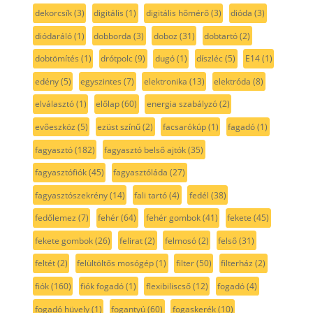
dekorcsík
(3)
digitális
(1)
digitális hőmérő
(3)
dióda
(3)
diódaráló
(1)
dobborda
(3)
doboz
(31)
dobtartó
(2)
dobtömítés
(1)
drótpolc
(9)
dugó
(1)
díszléc
(5)
E14
(1)
edény
(5)
egyszintes
(7)
elektronika
(13)
elektróda
(8)
elválasztó
(1)
előlap
(60)
energia szabályzó
(2)
evőeszköz
(5)
ezüst színű
(2)
facsarókúp
(1)
fagadó
(1)
fagyasztó
(182)
fagyasztó belső ajtók
(35)
fagyasztófiók
(45)
fagyasztóláda
(27)
fagyasztószekrény
(14)
fali tartó
(4)
fedél
(38)
fedőlemez
(7)
fehér
(64)
fehér gombok
(41)
fekete
(45)
fekete gombok
(26)
felirat
(2)
felmosó
(2)
felső
(31)
feltét
(2)
felültöltős mosógép
(1)
filter
(50)
filterház
(2)
fiók
(160)
fiók fogadó
(1)
flexibiliscső
(12)
fogadó
(4)
fogadó hüvely
(1)
fogantyú
(60)
fogaskerék
(10)