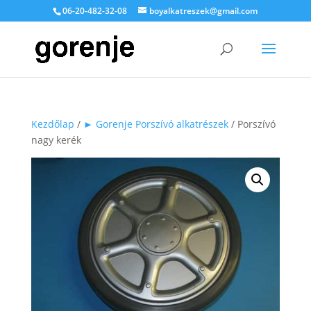
06-20-482-32-08
boyalkatreszek@gmail.com
Kezdőlap
/
► Gorenje Porszívó alkatrészek
/ Porszívó
nagy kerék