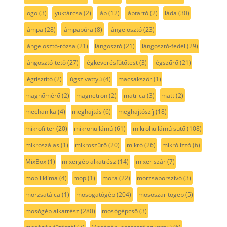
logo
(3)
lyuktárcsa
(2)
láb
(12)
lábtartó
(2)
láda
(30)
lámpa
(28)
lámpabúra
(8)
lángelosztó
(23)
lángelosztó-rózsa
(21)
lángosztó
(21)
lángosztó-fedél
(29)
lángosztó-tető
(27)
légkeverésfűtőtest
(3)
légszűrő
(21)
légtisztító
(2)
lúgszivattyú
(4)
macsakszőr
(1)
maghőmérő
(2)
magnetron
(2)
matrica
(3)
matt
(2)
mechanika
(4)
meghajtás
(6)
meghajtószíj
(18)
mikrofilter
(20)
mikrohullámú
(61)
mikrohullámú sütő
(108)
mikroszálas
(1)
mikroszűrő
(20)
mikró
(26)
mikró izzó
(6)
MixBox
(1)
mixergép alkatrész
(14)
mixer szár
(7)
mobil klíma
(4)
mop
(1)
mora
(22)
morzsaporszívó
(3)
morzsatálca
(1)
mosogatógép
(204)
mososzaritogep
(5)
mosógép alkatrész
(280)
mosógépcső
(3)