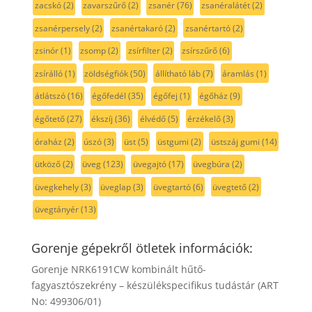
zacskó
(2)
zavarszűrő
(2)
zsanér
(76)
zsanéralátét
(2)
zsanérpersely
(2)
zsanértakaró
(2)
zsanértartó
(2)
zsinór
(1)
zsomp
(2)
zsírfilter
(2)
zsírszűrő
(6)
zsírálló
(1)
zöldségfiók
(50)
állítható láb
(7)
áramlás
(1)
átlátszó
(16)
égőfedél
(35)
égőfej
(1)
égőház
(9)
égőtető
(27)
ékszíj
(36)
élvédő
(5)
érzékelő
(3)
óraház
(2)
úszó
(3)
üst
(5)
üstgumi
(2)
üstszáj gumi
(14)
ütköző
(2)
üveg
(123)
üvegajtó
(17)
üvegbúra
(2)
üvegkehely
(3)
üveglap
(3)
üvegtartó
(6)
üvegtető
(2)
üvegtányér
(13)
Gorenje gépekről ötletek információk:
Gorenje NRK6191CW kombinált hűtő-
fagyasztószekrény – készülékspecifikus tudástár (ART
No: 499306/01)