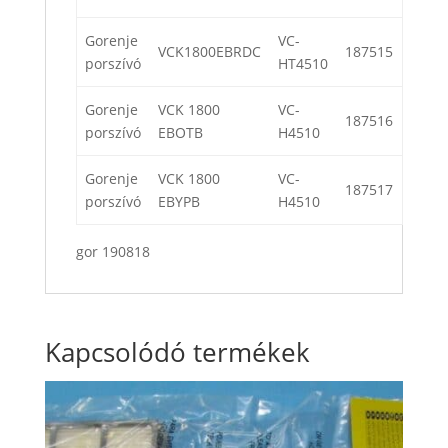
Gorenje
VC-
VCK1800EBRDC
187515
porszívó
HT4510
Gorenje
VCK 1800
VC-
187516
porszívó
EBOTB
H4510
Gorenje
VCK 1800
VC-
187517
porszívó
EBYPB
H4510
gor 190818
Kapcsolódó termékek