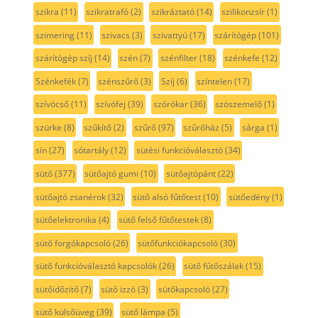
szikra
(11)
szikratrafó
(2)
szikráztató
(14)
szilikonzsír
(1)
szimering
(11)
szivacs
(3)
szivattyú
(17)
szárítógép
(101)
szárítógép szíj
(14)
szén
(7)
szénfilter
(18)
szénkefe
(12)
Szénkefék
(7)
szénszűrő
(3)
Szíj
(6)
színtelen
(17)
szívócső
(11)
szívófej
(39)
szórókar
(36)
szöszemelő
(1)
szürke
(8)
szűkítő
(2)
szűrő
(97)
szűrőház
(5)
sárga
(1)
sín
(27)
sótartály
(12)
sütési funkcióválasztó
(34)
sütő
(377)
sütőajtó gumi
(10)
sütőajtópánt
(22)
sütőajtó zsanérok
(32)
sütő alsó fűtőtest
(10)
sütőedény
(1)
sütőelektronika
(4)
sütő felső fűtőtestek
(8)
sütő forgókapcsoló
(26)
sütőfunkciókapcsoló
(30)
sütő funkcióválasztó kapcsolók
(26)
sütő fűtőszálak
(15)
sütőidőzítő
(7)
sütő izzó
(3)
sütőkapcsoló
(27)
sütő külsőüveg
(39)
sütő lámpa
(5)