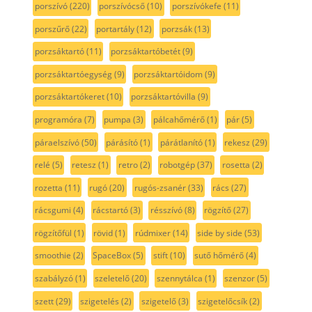
porszívó
(220)
porszívócső
(10)
porszívókefe
(11)
porszűrő
(22)
portartály
(12)
porzsák
(13)
porzsáktartó
(11)
porzsáktartóbetét
(9)
porzsáktartóegység
(9)
porzsáktartóidom
(9)
porzsáktartókeret
(10)
porzsáktartóvilla
(9)
programóra
(7)
pumpa
(3)
pálcahőmérő
(1)
pár
(5)
páraelszívó
(50)
párásító
(1)
párátlanító
(1)
rekesz
(29)
relé
(5)
retesz
(1)
retro
(2)
robotgép
(37)
rosetta
(2)
rozetta
(11)
rugó
(20)
rugós-zsanér
(33)
rács
(27)
rácsgumi
(4)
rácstartó
(3)
résszívó
(8)
rögzítő
(27)
rögzítőfül
(1)
rövid
(1)
rúdmixer
(14)
side by side
(53)
smoothie
(2)
SpaceBox
(5)
stift
(10)
sutő hőmérő
(4)
szabályzó
(1)
szeletelő
(20)
szennytálca
(1)
szenzor
(5)
szett
(29)
szigetelés
(2)
szigetelő
(3)
szigetelőcsík
(2)