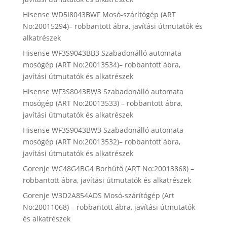
Hisense WD5I8043BWF Mosó-szárítógép (ART
No:20015294)– robbantott ábra, javítási útmutatók és
alkatrészek
Hisense WF3S9043BB3 Szabadonálló automata
mosógép (ART No:20013534)– robbantott ábra,
javítási útmutatók és alkatrészek
Hisense WF3S8043BW3 Szabadonálló automata
mosógép (ART No:20013533) – robbantott ábra,
javítási útmutatók és alkatrészek
Hisense WF3S9043BW3 Szabadonálló automata
mosógép (ART No:20013532)– robbantott ábra,
javítási útmutatók és alkatrészek
Gorenje WC48G4BG4 Borhűtő (ART No:20013868) –
robbantott ábra, javítási útmutatók és alkatrészek
Gorenje W3D2A854ADS Mosó-szárítógép (Art
No:20011068) – robbantott ábra, javítási útmutatók
és alkatrészek