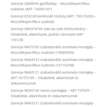
Gorenje G640XHS gázfőzőlap – készülékspecifikus
tudástár (ART: 742061/01)
Gorenje K52CLB kombinált tűzhely (ART: 730125/02) –
készülékspecifikus tudástár
Gorenje NRS9181VX side-by-side hűtőszekrény –
hibakódok, alkatrészek, javítási útmutató (ART
733129)
Gorenje WA72105 szabadonálló automata mosógép –
készülékspecifikus tudástár (185850/05)
Gorenje WA64123 szabadonálló automata mosógép –
készülékspecifikus tudástár (101752/08)
Gorenje WA63121 szabadonálló automata mosógép –
ART 101751/05 – hibakódok, alkatrészek és
dokumentumok
Gorenje WD9514S mosó-szárítógép – ART 737939 –
hibakódok, alkatrészek és dokumentumok
Gorenje WA63121 Szabadonálló automata mosógép