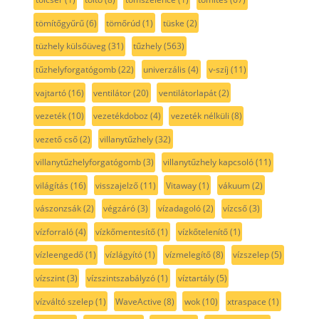
tömítőgyűrű
(6)
tömőrúd
(1)
tüske
(2)
tüzhely külsőüveg
(31)
tűzhely
(563)
tűzhelyforgatógomb
(22)
univerzális
(4)
v-szíj
(11)
vajtartó
(16)
ventilátor
(20)
ventilátorlapát
(2)
vezeték
(10)
vezetékdoboz
(4)
vezeték nélküli
(8)
vezető cső
(2)
villanytűzhely
(32)
villanytűzhelyforgatógomb
(3)
villanytűzhely kapcsoló
(11)
világítás
(16)
visszajelző
(11)
Vitaway
(1)
vákuum
(2)
vászonzsák
(2)
végzáró
(3)
vízadagoló
(2)
vízcső
(3)
vízforraló
(4)
vízkőmentesítő
(1)
vízkőtelenítő
(1)
vízleengedő
(1)
vízlágyító
(1)
vízmelegítő
(8)
vízszelep
(5)
vízszint
(3)
vízszintszabályzó
(1)
víztartály
(5)
vízváltó szelep
(1)
WaveActive
(8)
wok
(10)
xtraspace
(1)