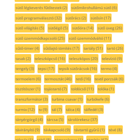
sütő légkeverés fűtőtestek
(2)
sütőmikrohullámú sütő
(6)
sütő programválasztó
(32)
sütőrács
(2)
sütősín
(17)
sütő világítás
(5)
sütőégő
(5)
sütőóra
(14)
sütő üveg
(26)
sütő üzemmódkapcsoló
(25)
sütő üzemmódváltó
(11)
sűtő-timer
(4)
sűtőajtó tömítés
(17)
tartály
(51)
tartó
(26)
tasak
(2)
teleszkópcső
(16)
teleszkópos
(20)
televízió
(9)
tengely
(3)
tepsi
(17)
tepsik sütőrácsok
(16)
termo
(4)
termoelem
(6)
termosztát
(46)
tető
(16)
textil porzsák
(6)
tisztítószer
(1)
tojástartó
(7)
toldócső
(11)
tolóka
(1)
transzformátor
(3)
turbina csavar
(1)
turbókefe
(6)
turmix
(12)
tv
(9)
tál
(7)
tálca
(4)
tálfedél
(3)
tányérgörgő
(4)
tárcsa
(5)
tárolórekesz
(37)
távirányító
(9)
távkapcsoló
(9)
távtartó gyűrű
(1)
tévé
(8)
tölcsér
(1)
töltő
(8)
tömszelence
(1)
tömítés
(67)