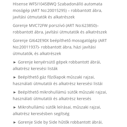
Hisense WF5I1045BWQ Szabadonálló automata
mosógép (ART No:20015295) – robbantott ábra,
javítási útmutatók és alkatrészek
Gorenje MVC72FW porszívó (ART No:623850)–
robbantott ábra, javítási útmutatók és alkatrészek
Gorenje GI642E90X beépíthető mosogatógép (ART
No:20011937)- robbantott ábra, házi javítási
útmutatók, és alkatrészek
► Gorenje kenyérsütő gépek robbantott ábrái,
alkatrész keresési listák
► Beépíthető gáz főzőlapok műszaki rajzai,
használati útmutatói és alkatrész keresési listái
► Beépíthető mikrohullámú sütők műszaki rajzai,
használati útmutatói és alkatrész keresés
► Mikrohullámú sütők leírásai, műszaki rajzai,
alkatrész keresésben segítség
► Gorenje Side by Side hűtők robbantott ábrái,