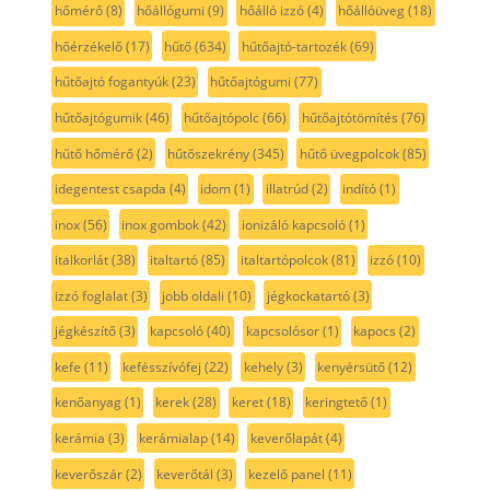
hőmérő
(8)
hőállógumi
(9)
hőálló izzó
(4)
hőállóüveg
(18)
hőérzékelő
(17)
hűtő
(634)
hűtőajtó-tartozék
(69)
hűtőajtó fogantyúk
(23)
hűtőajtógumi
(77)
hűtőajtógumik
(46)
hűtőajtópolc
(66)
hűtőajtótömítés
(76)
hűtő hőmérő
(2)
hűtőszekrény
(345)
hűtő üvegpolcok
(85)
idegentest csapda
(4)
idom
(1)
illatrúd
(2)
indító
(1)
inox
(56)
inox gombok
(42)
ionizáló kapcsoló
(1)
italkorlát
(38)
italtartó
(85)
italtartópolcok
(81)
izzó
(10)
izzó foglalat
(3)
jobb oldali
(10)
jégkockatartó
(3)
jégkészítő
(3)
kapcsoló
(40)
kapcsolósor
(1)
kapocs
(2)
kefe
(11)
kefésszívófej
(22)
kehely
(3)
kenyérsütő
(12)
kenőanyag
(1)
kerek
(28)
keret
(18)
keringtető
(1)
kerámia
(3)
kerámialap
(14)
keverőlapát
(4)
keverőszár
(2)
keverőtál
(3)
kezelő panel
(11)