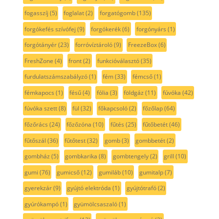
fogasszíj
(5)
foglalat
(2)
forgatógomb
(135)
forgókefés szívófej
(9)
forgókerék
(6)
forgónyárs
(1)
forgótányér
(23)
forróvíztároló
(9)
FreezeBox
(6)
FreshZone
(4)
front
(2)
funkcióválasztó
(35)
furdulatszámszabályzó
(1)
fém
(33)
fémcső
(1)
fémkapocs
(1)
fésű
(4)
fólia
(3)
földgáz
(11)
fúvóka
(42)
fúvóka szett
(8)
fül
(32)
főkapcsoló
(2)
főzőlap
(64)
főzőrács
(24)
főzőzóna
(10)
fűtés
(25)
fűtőbetét
(46)
fűtőszál
(36)
fűtőtest
(32)
gomb
(3)
gombbetét
(2)
gombház
(5)
gombkarika
(8)
gombtengely
(2)
grill
(10)
gumi
(76)
gumicső
(12)
gumiláb
(10)
gumitalp
(7)
gyerekzár
(9)
gyújtó elektróda
(1)
gyújtótrafó
(2)
gyúrókampó
(1)
gyümölcsaszaló
(1)