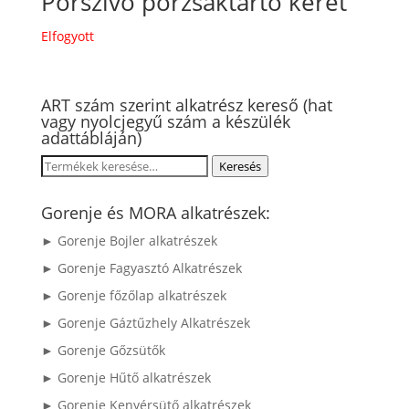
Porszívó porzsáktartó keret
Elfogyott
ART szám szerint alkatrész kereső (hat
vagy nyolcjegyű szám a készülék
adattábláján)
Keresés
Keresés
a
következőre:
Gorenje és MORA alkatrészek:
► Gorenje Bojler alkatrészek
► Gorenje Fagyasztó Alkatrészek
► Gorenje főzőlap alkatrészek
► Gorenje Gáztűzhely Alkatrészek
► Gorenje Gőzsütők
► Gorenje Hűtő alkatrészek
► Gorenje Kenyérsütő alkatrészek