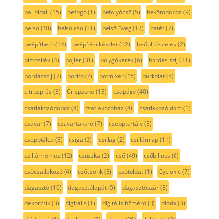
bal oldali
(15)
befogó
(1)
befolyócső
(5)
bekötődoboz
(9)
belső
(30)
belső cső
(11)
belső üveg
(17)
betét
(7)
beépíthető
(14)
beépítési készlet
(12)
beőblítőszelep
(2)
biztosíték
(4)
bojler
(31)
bolygókerék
(6)
bordás szíj
(21)
bordásszíj
(7)
borító
(2)
botmixer
(16)
burkolat
(5)
citrusprés
(3)
Crispzone
(13)
csapágy
(40)
csatlakozódoboz
(4)
csatlakozóház
(4)
csatlakozóidom
(1)
csavar
(7)
csavartakaró
(7)
csepptartály
(3)
csepptálca
(3)
csiga
(2)
csillag
(2)
csillámlap
(11)
csillámlemez
(12)
csúszka
(2)
cső
(49)
csőbilincs
(6)
csőcsatlakozó
(4)
csőcsonk
(3)
csőtoldat
(1)
Cyclonic
(7)
dagasztó
(10)
dagasztólapát
(5)
dagasztószár
(8)
dekorcsík
(3)
digitális
(1)
digitális hőmérő
(3)
dióda
(3)