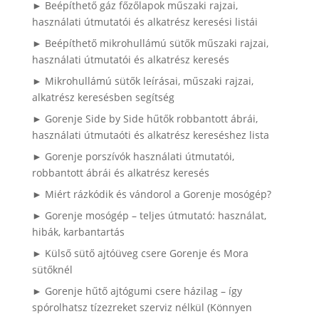
► Beépíthető gáz főzőlapok műszaki rajzai,
használati útmutatói és alkatrész keresési listái
► Beépíthető mikrohullámú sütők műszaki rajzai,
használati útmutatói és alkatrész keresés
► Mikrohullámú sütők leírásai, műszaki rajzai,
alkatrész keresésben segítség
► Gorenje Side by Side hűtők robbantott ábrái,
használati útmutaóti és alkatrész kereséshez lista
► Gorenje porszívók használati útmutatói,
robbantott ábrái és alkatrész keresés
► Miért rázkódik és vándorol a Gorenje mosógép?
► Gorenje mosógép – teljes útmutató: használat,
hibák, karbantartás
► Külső sütő ajtóüveg csere Gorenje és Mora
sütőknél
► Gorenje hűtő ajtógumi csere házilag – így
spórolhatsz tízezreket szerviz nélkül (Könnyen