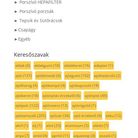
► Porszívó HEPAFILTER
► Porszívó porzsák
► Tepsik és Sütőrácsok
►Csapágy
►Egyéb
Keresőszavak
ablak
(6)
ablakgumi
(18)
ablakkeret
(16)
adapter
(1)
ajtó
(137)
ajtóbimetál
(6)
ajtógumi
(102)
ajtóhatároló
(2)
ajtóhorog
(4)
ajtókampó
(4)
ajtókapcsoló
(18)
ajtókeret
(18)
ajtónyitás érzékelő
(6)
ajtónyitó
(49)
ajtópolc
(122)
ajtóretesz
(13)
ajtórögzítő
(1)
ajtótartozék
(205)
ajtózár
(34)
ajtó érzékelő
(9)
akku
(12)
akril
(1)
alj
(1)
alsó
(33)
aluminium
(5)
alátét
(7)
anya
(7)
anód
(4)
aprító
(11)
aquastop
(4)
aszaló
(1)