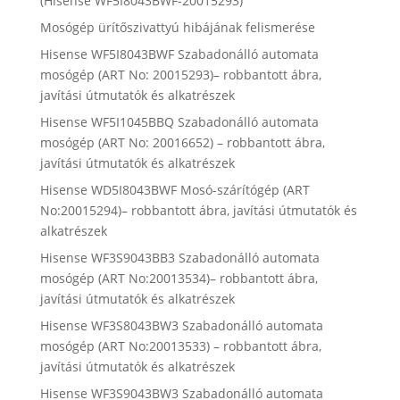
(Hisense WF5I8043BWF-20015293)
Mosógép ürítőszivattyú hibájának felismerése
Hisense WF5I8043BWF Szabadonálló automata
mosógép (ART No: 20015293)– robbantott ábra,
javítási útmutatók és alkatrészek
Hisense WF5I1045BBQ Szabadonálló automata
mosógép (ART No: 20016652) – robbantott ábra,
javítási útmutatók és alkatrészek
Hisense WD5I8043BWF Mosó-szárítógép (ART
No:20015294)– robbantott ábra, javítási útmutatók és
alkatrészek
Hisense WF3S9043BB3 Szabadonálló automata
mosógép (ART No:20013534)– robbantott ábra,
javítási útmutatók és alkatrészek
Hisense WF3S8043BW3 Szabadonálló automata
mosógép (ART No:20013533) – robbantott ábra,
javítási útmutatók és alkatrészek
Hisense WF3S9043BW3 Szabadonálló automata