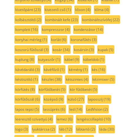
kivetőpánt
(23)
kivezető cső
(1)
klixon
(4)
klíma
(4)
kolbásztöltő
(2)
kombinált kefe
(23)
kombináltszívófej
(22)
komplett
(16)
kompresszor
(4)
kondenzátor
(14)
konyhai mérleg
(1)
korlát
(6)
koronafűtés
(3)
koszorú fűtőszál
(3)
kosár
(34)
kosársín
(3)
kupak
(5)
kuplung
(8)
kutyaszőr
(1)
kábel
(9)
kábeldob
(1)
kávédaráló
(3)
kávéfőző
(1)
kémény
(1)
kés
(16)
késtisztító
(1)
készlet
(38)
kétszintes
(4)
kézimixer
(5)
körfütés
(8)
körfűtőbetét
(5)
kör fűtőbetét
(5)
körfűtőszál
(6)
középső
(9)
külső
(27)
laposszíj
(19)
lapos tepsi
(5)
lassúprés
(6)
led
(14)
LedVision
(2)
leeresztő szivattyú
(4)
lemez
(6)
lengéscsillapító
(10)
logo
(3)
lyuktárcsa
(2)
láb
(12)
lábtartó
(2)
láda
(30)