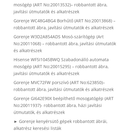
mosógép (ART No:20013532)– robbantott ábra,
javítási útmutatók és alkatrészek
Gorenje WC48G4BG4 Borhűtő (ART No:20013868) –
robbantott ábra, javítási útmutatók és alkatrészek
Gorenje W3D2A854ADS Mosó-szárítógép (Art
No:20011068) – robbantott ábra, javítási útmutatók
és alkatrészek
Hisense WF5I1045BWQ Szabadonálló automata
mosógép (ART No:20015295) – robbantott ábra,
javítási útmutatók és alkatrészek
Gorenje MVC72FW porszívó (ART No:623850)–
robbantott ábra, javítási útmutatók és alkatrészek
Gorenje GI642E90X beépíthető mosogatógép (ART
No:20011937)- robbantott ábra, házi javítási
útmutatók, és alkatrészek
► Gorenje kenyérsütő gépek robbantott ábrái,
alkatrész keresési listák