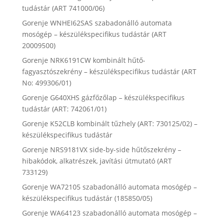
tudástár (ART 741000/06)
Gorenje WNHEI62SAS szabadonálló automata
mosógép – készülékspecifikus tudástár (ART
20009500)
Gorenje NRK6191CW kombinált hűtő-
fagyasztószekrény – készülékspecifikus tudástár (ART
No: 499306/01)
Gorenje G640XHS gázfőzőlap – készülékspecifikus
tudástár (ART: 742061/01)
Gorenje K52CLB kombinált tűzhely (ART: 730125/02) –
készülékspecifikus tudástár
Gorenje NRS9181VX side-by-side hűtőszekrény –
hibakódok, alkatrészek, javítási útmutató (ART
733129)
Gorenje WA72105 szabadonálló automata mosógép –
készülékspecifikus tudástár (185850/05)
Gorenje WA64123 szabadonálló automata mosógép –