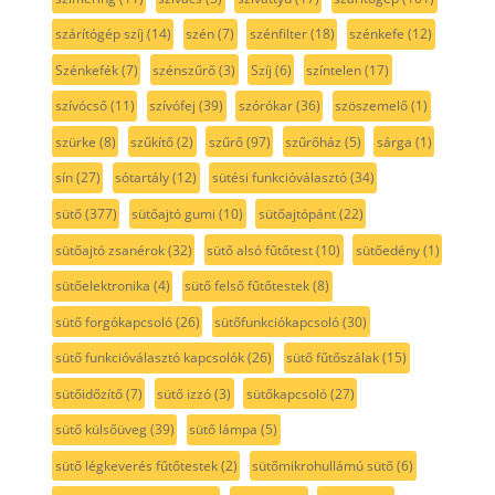
szárítógép szíj
(14)
szén
(7)
szénfilter
(18)
szénkefe
(12)
Szénkefék
(7)
szénszűrő
(3)
Szíj
(6)
színtelen
(17)
szívócső
(11)
szívófej
(39)
szórókar
(36)
szöszemelő
(1)
szürke
(8)
szűkítő
(2)
szűrő
(97)
szűrőház
(5)
sárga
(1)
sín
(27)
sótartály
(12)
sütési funkcióválasztó
(34)
sütő
(377)
sütőajtó gumi
(10)
sütőajtópánt
(22)
sütőajtó zsanérok
(32)
sütő alsó fűtőtest
(10)
sütőedény
(1)
sütőelektronika
(4)
sütő felső fűtőtestek
(8)
sütő forgókapcsoló
(26)
sütőfunkciókapcsoló
(30)
sütő funkcióválasztó kapcsolók
(26)
sütő fűtőszálak
(15)
sütőidőzítő
(7)
sütő izzó
(3)
sütőkapcsoló
(27)
sütő külsőüveg
(39)
sütő lámpa
(5)
sütő légkeverés fűtőtestek
(2)
sütőmikrohullámú sütő
(6)