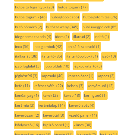
hűtőajtó fogantyúk
(23)
hűtőajtógumi
(77)
hűtőajtógumik
(46)
hűtőajtópolc
(66)
hűtőajtótömítés
(76)
hűtő hőmérő
(2)
hűtőszekrény
(345)
hűtő üvegpolcok
(85)
idegentest csapda
(4)
idom
(1)
illatrúd
(2)
indító
(1)
inox
(56)
inox gombok
(42)
ionizáló kapcsoló
(1)
italkorlát
(38)
italtartó
(85)
italtartópolcok
(81)
izzó
(10)
izzó foglalat
(3)
jobb oldali
(10)
jégkockatartó
(3)
jégkészítő
(3)
kapcsoló
(40)
kapcsolósor
(1)
kapocs
(2)
kefe
(11)
kefésszívófej
(22)
kehely
(3)
kenyérsütő
(12)
kenőanyag
(1)
kerek
(28)
keret
(18)
keringtető
(1)
kerámia
(3)
kerámialap
(14)
keverőlapát
(4)
keverőszár
(2)
keverőtál
(3)
kezelő panel
(11)
kifolyócső
(16)
kijelző panel
(1)
kilincs
(30)
kinyomó szivattyú
(4)
kisgép
(34)
kiskerék
(7)
kisállat
(1)