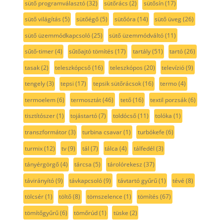
sütő programválasztó
(32)
sütőrács
(2)
sütősín
(17)
sütő világítás
(5)
sütőégő
(5)
sütőóra
(14)
sütő üveg
(26)
sütő üzemmódkapcsoló
(25)
sütő üzemmódváltó
(11)
sűtő-timer
(4)
sűtőajtó tömítés
(17)
tartály
(51)
tartó
(26)
tasak
(2)
teleszkópcső
(16)
teleszkópos
(20)
televízió
(9)
tengely
(3)
tepsi
(17)
tepsik sütőrácsok
(16)
termo
(4)
termoelem
(6)
termosztát
(46)
tető
(16)
textil porzsák
(6)
tisztítószer
(1)
tojástartó
(7)
toldócső
(11)
tolóka
(1)
transzformátor
(3)
turbina csavar
(1)
turbókefe
(6)
turmix
(12)
tv
(9)
tál
(7)
tálca
(4)
tálfedél
(3)
tányérgörgő
(4)
tárcsa
(5)
tárolórekesz
(37)
távirányító
(9)
távkapcsoló
(9)
távtartó gyűrű
(1)
tévé
(8)
tölcsér
(1)
töltő
(8)
tömszelence
(1)
tömítés
(67)
tömítőgyűrű
(6)
tömőrúd
(1)
tüske
(2)