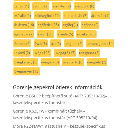
zsinór
(1)
zsomp
(2)
zsírfilter
(2)
zsírszűrő
(6)
zsírálló
(1)
zöldségfiók
(50)
állítható láb
(7)
áramlás
(1)
átlátszó
(16)
égőfedél
(35)
égőfej
(1)
égőház
(9)
égőtető
(27)
ékszíj
(36)
élvédő
(5)
érzékelő
(3)
óraház
(2)
úszó
(3)
üst
(5)
üstgumi
(2)
üstszáj gumi
(14)
ütköző
(2)
üveg
(123)
üvegajtó
(17)
üvegbúra
(2)
üvegkehely
(3)
üveglap
(3)
üvegtartó
(6)
üvegtető
(2)
üvegtányér
(13)
Gorenje gépekről ötletek információk:
Gorenje B50EP beépíthető sütő (ART: 705313/02)–
készülékspecifikus tudástár
Gorenje K6351WF kombinált tűzhely –
készülékspecifikus tudástár (ART 595210/04)
Mora P2241AW1 gáztűzhely – készülékspecifikus