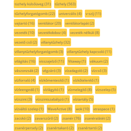
tüzhely külsőüveg
(31)
tűzhely
(563)
tűzhelyforgatógomb
(22)
univerzális
(4)
v-szíj
(11)
vajtartó
(16)
ventilátor
(20)
ventilátorlapát
(2)
vezeték
(10)
vezetékdoboz
(4)
vezeték nélküli
(8)
vezető cső
(2)
villanytűzhely
(32)
villanytűzhelyforgatógomb
(3)
villanytűzhely kapcsoló
(11)
világítás
(16)
visszajelző
(11)
Vitaway
(1)
vákuum
(2)
vászonzsák
(2)
végzáró
(3)
vízadagoló
(2)
vízcső
(3)
vízforraló
(4)
vízkőmentesítő
(1)
vízkőtelenítő
(1)
vízleengedő
(1)
vízlágyító
(1)
vízmelegítő
(8)
vízszelep
(5)
vízszint
(3)
vízszintszabályzó
(1)
víztartály
(5)
vízváltó szelep
(1)
WaveActive
(8)
wok
(10)
xtraspace
(1)
zacskó
(2)
zavarszűrő
(2)
zsanér
(76)
zsanéralátét
(2)
zsanérpersely
(2)
zsanértakaró
(2)
zsanértartó
(2)