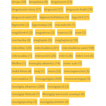
lámpa
(28)
lámpabúra
(8)
lángelosztó
(23)
lángelosztó-rózsa
(21)
lángosztó
(21)
lángosztó-fedél
(29)
lángosztó-tető
(27)
légkeverésfűtőtest
(3)
légszűrő
(21)
légtisztító
(2)
lúgszivattyú
(4)
macsakszőr
(1)
maghőmérő
(2)
magnetron
(2)
matrica
(3)
matt
(2)
mechanika
(4)
meghajtás
(6)
meghajtószíj
(18)
mikrofilter
(20)
mikrohullámú
(61)
mikrohullámú sütő
(108)
mikroszálas
(1)
mikroszűrő
(20)
mikró
(26)
mikró izzó
(6)
MixBox
(1)
mixergép alkatrész
(14)
mixer szár
(7)
mobil klíma
(4)
mop
(1)
mora
(22)
morzsaporszívó
(3)
morzsatálca
(1)
mosogatógép
(204)
mososzaritogep
(5)
mosógép alkatrész
(280)
mosógépcső
(3)
mosógép fűtőszál
(7)
Mosógép leeresztő szivattyú
(6)
mosógépszelep
(3)
mosógépszénkefe
(9)