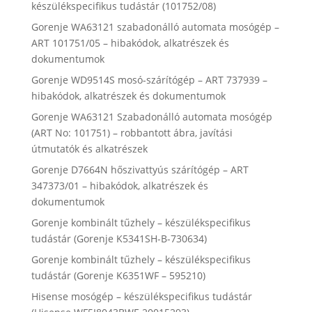
készülékspecifikus tudástár (101752/08)
Gorenje WA63121 szabadonálló automata mosógép –
ART 101751/05 – hibakódok, alkatrészek és
dokumentumok
Gorenje WD9514S mosó-szárítógép – ART 737939 –
hibakódok, alkatrészek és dokumentumok
Gorenje WA63121 Szabadonálló automata mosógép
(ART No: 101751) – robbantott ábra, javítási
útmutatók és alkatrészek
Gorenje D7664N hőszivattyús szárítógép – ART
347373/01 – hibakódok, alkatrészek és
dokumentumok
Gorenje kombinált tűzhely – készülékspecifikus
tudástár (Gorenje K5341SH-B-730634)
Gorenje kombinált tűzhely – készülékspecifikus
tudástár (Gorenje K6351WF – 595210)
Hisense mosógép – készülékspecifikus tudástár