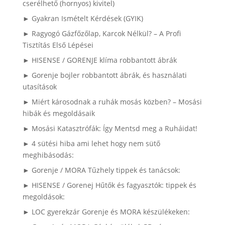
cserélhető (hornyos) kivitel)
► Gyakran Ismételt Kérdések (GYIK)
► Ragyogó Gázfőzőlap, Karcok Nélkül? – A Profi
Tisztítás Első Lépései
► HISENSE / GORENJE klíma robbantott ábrák
► Gorenje bojler robbantott ábrák, és használati
utasítások
► Miért károsodnak a ruhák mosás közben? – Mosási
hibák és megoldásaik
► Mosási Katasztrófák: Így Mentsd meg a Ruháidat!
► 4 sütési hiba ami lehet hogy nem sütő
meghibásodás:
► Gorenje / MORA Tűzhely tippek és tanácsok:
► HISENSE / Gorenej Hűtők és fagyasztók: tippek és
megoldások:
► LOC gyerekzár Gorenje és MORA készülékeken: