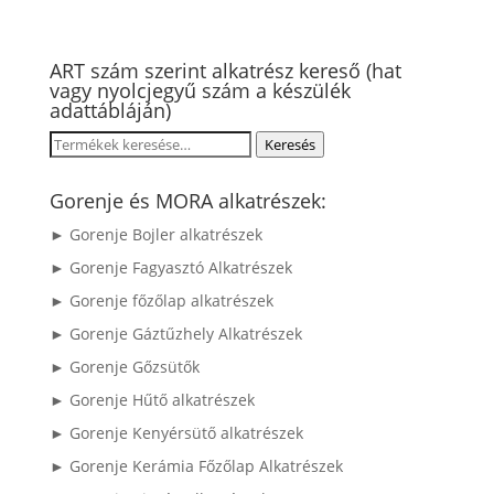
ART szám szerint alkatrész kereső (hat
vagy nyolcjegyű szám a készülék
adattábláján)
Keresés
Keresés
a
következőre:
Gorenje és MORA alkatrészek:
► Gorenje Bojler alkatrészek
► Gorenje Fagyasztó Alkatrészek
► Gorenje főzőlap alkatrészek
► Gorenje Gáztűzhely Alkatrészek
► Gorenje Gőzsütők
► Gorenje Hűtő alkatrészek
► Gorenje Kenyérsütő alkatrészek
► Gorenje Kerámia Főzőlap Alkatrészek