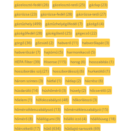
gázelosztó-fedél
(26)
gázelosztó-tető
(25)
gázlap
(23)
gázrózsa
(23)
gázrózsa-fedél
(28)
gázrózsa-tető
(27)
gáztűzhely
(499)
gáztűzhelyégőfedél
(7)
gázégő
(4)
gázégőfedél
(28)
gázégőtető
(25)
gégecső
(22)
görgő
(36)
gőzsütő
(2)
habverő
(11)
habverőlapát
(3)
habverőszár
(7)
hajtómű
(5)
harmonikacső
(5)
HEPA Filter
(39)
Hisense
(115)
horog
(6)
hosszabítás
(1)
hosszbordás szíj
(21)
hosszbordásszíj
(6)
hurkatöltő
(1)
három szintes
(3)
hátfal
(1)
hátlap
(2)
házrész
(6)
húsdaráló
(14)
húshőmérő
(3)
hüvely
(2)
hőcserélő
(2)
hőelem
(1)
hőfokszabályzó
(48)
hőkorlátozó
(3)
hőmérsékletszabályozó
(13)
hőmérsékletszabályzó
(15)
hőmérő
(8)
hőállógumi
(9)
hőálló izzó
(4)
hőállóüveg
(18)
hőérzékelő
(17)
hűtő
(634)
hűtőajtó-tartozék
(69)