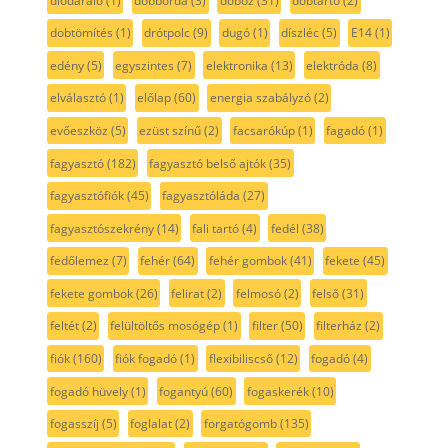
diódaráló
(1)
dobborda
(3)
doboz
(31)
dobtartó
(2)
dobtömítés
(1)
drótpolc
(9)
dugó
(1)
díszléc
(5)
E14
(1)
edény
(5)
egyszintes
(7)
elektronika
(13)
elektróda
(8)
elválasztó
(1)
előlap
(60)
energia szabályzó
(2)
evőeszköz
(5)
ezüst színű
(2)
facsarókúp
(1)
fagadó
(1)
fagyasztó
(182)
fagyasztó belső ajtók
(35)
fagyasztófiók
(45)
fagyasztóláda
(27)
fagyasztószekrény
(14)
fali tartó
(4)
fedél
(38)
fedőlemez
(7)
fehér
(64)
fehér gombok
(41)
fekete
(45)
fekete gombok
(26)
felirat
(2)
felmosó
(2)
felső
(31)
feltét
(2)
felültöltős mosógép
(1)
filter
(50)
filterház
(2)
fiók
(160)
fiók fogadó
(1)
flexibiliscső
(12)
fogadó
(4)
fogadó hüvely
(1)
fogantyú
(60)
fogaskerék
(10)
fogasszíj
(5)
foglalat
(2)
forgatógomb
(135)