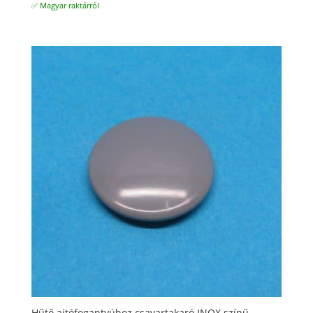
✅ Magyar raktárról
Hűtő ajtófogantyúhoz csavartakaró INOX színű