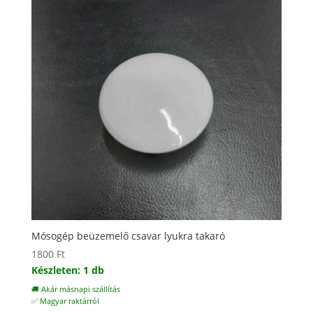
Mósogép beüzemelő csavar lyukra takaró
1800
Ft
Készleten: 1 db
🚚 Akár másnapi szállítás
✅ Magyar raktárról