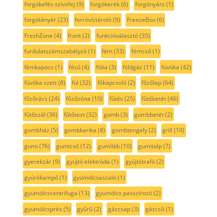
forgókefés szívófej
(9)
forgókerék
(6)
forgónyárs
(1)
forgótányér
(23)
forróvíztároló
(9)
FreezeBox
(6)
FreshZone
(4)
front
(2)
funkcióválasztó
(35)
furdulatszámszabályzó
(1)
fém
(33)
fémcső
(1)
fémkapocs
(1)
fésű
(4)
fólia
(3)
földgáz
(11)
fúvóka
(42)
fúvóka szett
(8)
fül
(32)
főkapcsoló
(2)
főzőlap
(64)
főzőrács
(24)
főzőzóna
(10)
fűtés
(25)
fűtőbetét
(46)
fűtőszál
(36)
fűtőtest
(32)
gomb
(3)
gombbetét
(2)
gombház
(5)
gombkarika
(8)
gombtengely
(2)
grill
(10)
gumi
(76)
gumicső
(12)
gumiláb
(10)
gumitalp
(7)
gyerekzár
(9)
gyújtó elektróda
(1)
gyújtótrafó
(2)
gyúrókampó
(1)
gyümölcsaszaló
(1)
gyümölcscentrifuga
(13)
gyümölcs passzírozó
(2)
gyümölcsprés
(5)
gyűrű
(2)
gázcsap
(3)
gázcső
(1)