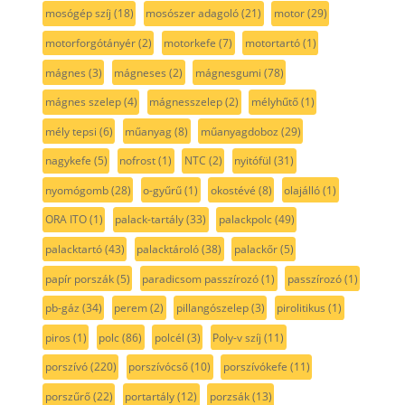
mosógép szíj
(18)
mosószer adagoló
(21)
motor
(29)
motorforgótányér
(2)
motorkefe
(7)
motortartó
(1)
mágnes
(3)
mágneses
(2)
mágnesgumi
(78)
mágnes szelep
(4)
mágnesszelep
(2)
mélyhűtő
(1)
mély tepsi
(6)
műanyag
(8)
műanyagdoboz
(29)
nagykefe
(5)
nofrost
(1)
NTC
(2)
nyitófül
(31)
nyomógomb
(28)
o-gyűrű
(1)
okostévé
(8)
olajálló
(1)
ORA ITO
(1)
palack-tartály
(33)
palackpolc
(49)
palacktartó
(43)
palacktároló
(38)
palackőr
(5)
papír porszák
(5)
paradicsom passzírozó
(1)
passzírozó
(1)
pb-gáz
(34)
perem
(2)
pillangószelep
(3)
pirolitikus
(1)
piros
(1)
polc
(86)
polcél
(3)
Poly-v szíj
(11)
porszívó
(220)
porszívócső
(10)
porszívókefe
(11)
porszűrő
(22)
portartály
(12)
porzsák
(13)