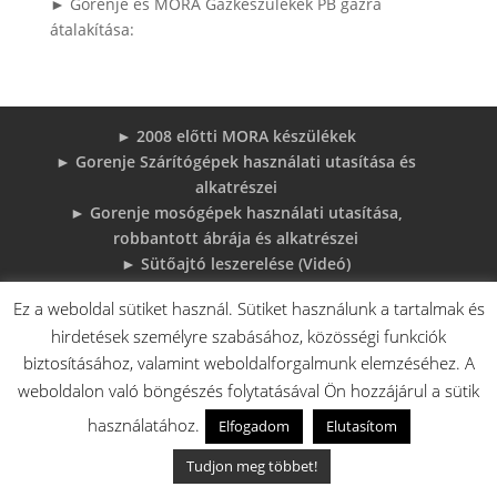
► Gorenje és MORA Gázkészülékek PB gázra
átalakítása:
► 2008 előtti MORA készülékek
► Gorenje Szárítógépek használati utasítása és
alkatrészei
► Gorenje mosógépek használati utasítása,
robbantott ábrája és alkatrészei
► Sütőajtó leszerelése (Videó)
► Gorenje beépíthető készülékek használati
Ez a weboldal sütiket használ. Sütiket használunk a tartalmak és
utasításai és robbantott ábrái
hirdetések személyre szabásához, közösségi funkciók
► MORA tűzhelyek használati utasítások
biztosításához, valamint weboldalforgalmunk elemzéséhez. A
adatlapok robbantott rajzok
weboldalon való böngészés folytatásával Ön hozzájárul a sütik
► Gorenje Bojler Vízkő problémák és
megoldások
használatához.
Elfogadom
Elutasítom
► 6 gyakori sütő hiba, és megoldások
Tudjon meg többet!
♦Gorenje Háztartásigépek adattábláiról: