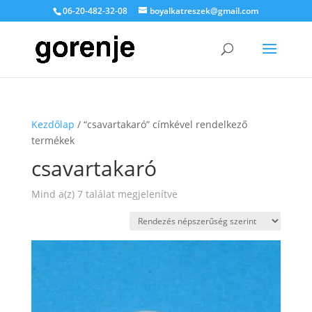
06-20-482-32-08
boyalkatreszek@gmail.com
Kezdőlap
/ “csavartakaró” címkével rendelkező
termékek
csavartakaró
Sorted
Mind a(z) 7 találat megjelenítve
by
popularity