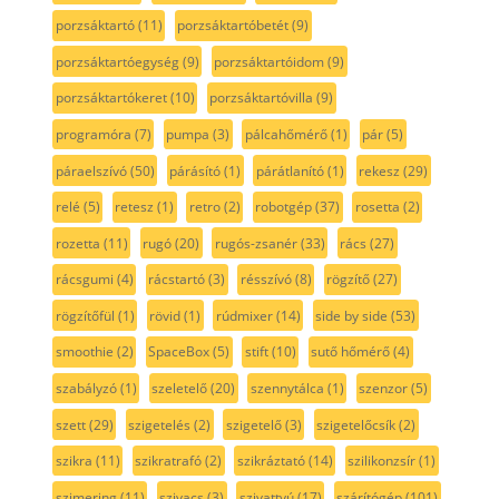
porzsáktartó
(11)
porzsáktartóbetét
(9)
porzsáktartóegység
(9)
porzsáktartóidom
(9)
porzsáktartókeret
(10)
porzsáktartóvilla
(9)
programóra
(7)
pumpa
(3)
pálcahőmérő
(1)
pár
(5)
páraelszívó
(50)
párásító
(1)
párátlanító
(1)
rekesz
(29)
relé
(5)
retesz
(1)
retro
(2)
robotgép
(37)
rosetta
(2)
rozetta
(11)
rugó
(20)
rugós-zsanér
(33)
rács
(27)
rácsgumi
(4)
rácstartó
(3)
résszívó
(8)
rögzítő
(27)
rögzítőfül
(1)
rövid
(1)
rúdmixer
(14)
side by side
(53)
smoothie
(2)
SpaceBox
(5)
stift
(10)
sutő hőmérő
(4)
szabályzó
(1)
szeletelő
(20)
szennytálca
(1)
szenzor
(5)
szett
(29)
szigetelés
(2)
szigetelő
(3)
szigetelőcsík
(2)
szikra
(11)
szikratrafó
(2)
szikráztató
(14)
szilikonzsír
(1)
szimering
(11)
szivacs
(3)
szivattyú
(17)
szárítógép
(101)