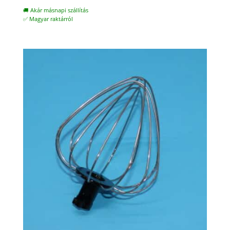
🚚 Akár másnapi szállítás
✅ Magyar raktárról