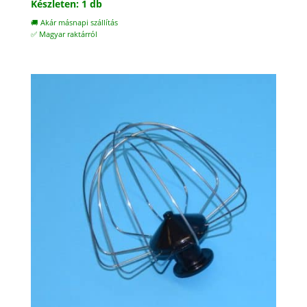
Készleten: 1 db
🚚 Akár másnapi szállítás
✅ Magyar raktárról