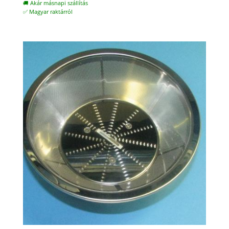
🚚 Akár másnapi szállítás
✅ Magyar raktárról