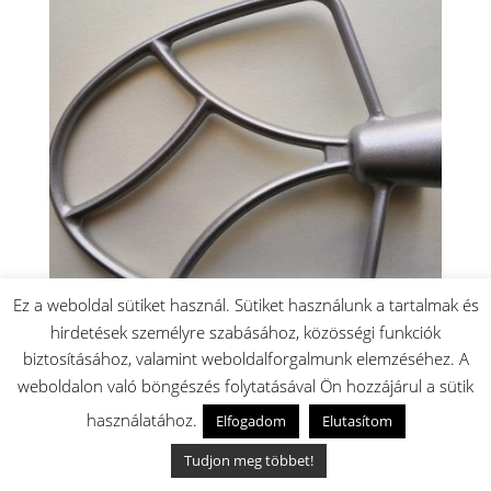
Ez a weboldal sütiket használ. Sütiket használunk a tartalmak és
hirdetések személyre szabásához, közösségi funkciók
biztosításához, valamint weboldalforgalmunk elemzéséhez. A
Gorenje robotgéphez keverőlapát
weboldalon való böngészés folytatásával Ön hozzájárul a sütik
6500
Ft
használatához.
Elfogadom
Elutasítom
Készleten: 6 db
🚚 Akár másnapi szállítás
Tudjon meg többet!
✅ Magyar raktárról