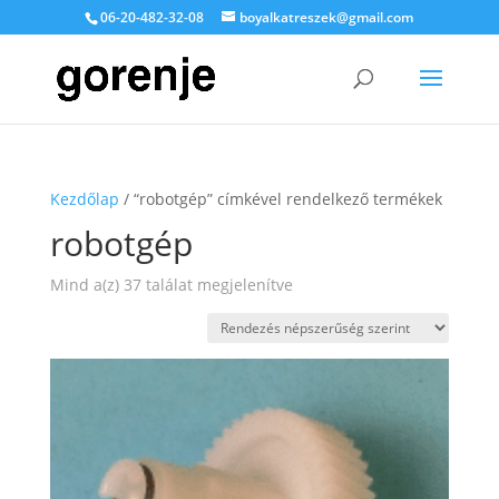
06-20-482-32-08
boyalkatreszek@gmail.com
Kezdőlap
/ “robotgép” címkével rendelkező termékek
robotgép
Sorted
Mind a(z) 37 találat megjelenítve
by
popularity