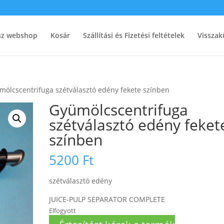
ész webshop
Kosár
Szállítási és Fizetési feltételek
Visszak
mölcscentrifuga szétválasztó edény fekete színben
Gyümölcscentrifuga
szétválasztó edény feket
színben
5200
Ft
szétválasztó edény
JUICE-PULP SEPARATOR COMPLETE
Elfogyott