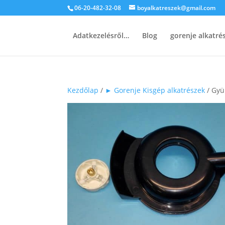
06-20-482-32-08
boyalkatreszek@gmail.com
Adatkezelésről…
Blog
gorenje alkatr
Kezdőlap
/
► Gorenje Kisgép alkatrészek
/ Gyü