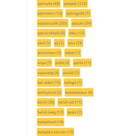
ajtónyitó
(49)
ajtópolc
(122)
ajtóretesz
(13)
ajtórögzítő
(1)
ajtótartozék
(205)
ajtózár
(34)
ajtó érzékelő
(9)
akku
(12)
akril
(1)
alj
(1)
alsó
(33)
aluminium
(5)
alátét
(7)
anya
(7)
anód
(4)
aprító
(11)
aquastop
(4)
aszaló
(1)
bal oldali
(15)
befogó
(1)
befolyócső
(5)
bekötődoboz
(9)
belső
(30)
belső cső
(11)
belső üveg
(17)
betét
(7)
beépíthető
(14)
beépítési készlet
(12)