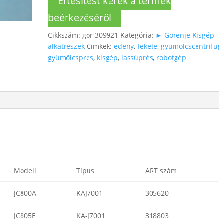
Értesítést kérek a termék
beérkezéséről
Cikkszám:
gor 309921
Kategória:
► Gorenje Kisgép
alkatrészek
Címkék:
edény
,
fekete
,
gyümölcscentrifu
gyümölcsprés
,
kisgép
,
lassúprés
,
robotgép
Modell
Típus
ART szám
JC800A
KAJ7001
305620
JC805E
KA-J7001
318803