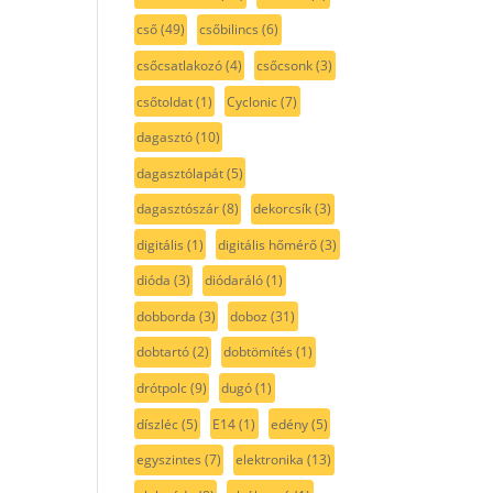
cső
(49)
csőbilincs
(6)
csőcsatlakozó
(4)
csőcsonk
(3)
csőtoldat
(1)
Cyclonic
(7)
dagasztó
(10)
dagasztólapát
(5)
dagasztószár
(8)
dekorcsík
(3)
digitális
(1)
digitális hőmérő
(3)
dióda
(3)
diódaráló
(1)
dobborda
(3)
doboz
(31)
dobtartó
(2)
dobtömítés
(1)
drótpolc
(9)
dugó
(1)
díszléc
(5)
E14
(1)
edény
(5)
egyszintes
(7)
elektronika
(13)