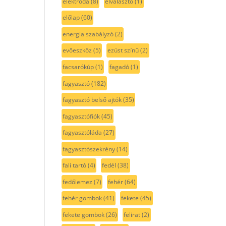
elektróda
(8)
elválasztó
(1)
előlap
(60)
energia szabályzó
(2)
evőeszköz
(5)
ezüst színű
(2)
facsarókúp
(1)
fagadó
(1)
fagyasztó
(182)
fagyasztó belső ajtók
(35)
fagyasztófiók
(45)
fagyasztóláda
(27)
fagyasztószekrény
(14)
fali tartó
(4)
fedél
(38)
fedőlemez
(7)
fehér
(64)
fehér gombok
(41)
fekete
(45)
fekete gombok
(26)
felirat
(2)