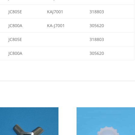
JC805E
KAJ7001
318803
JC800A
KA-J7001
305620
JC805E
318803
JC800A
305620