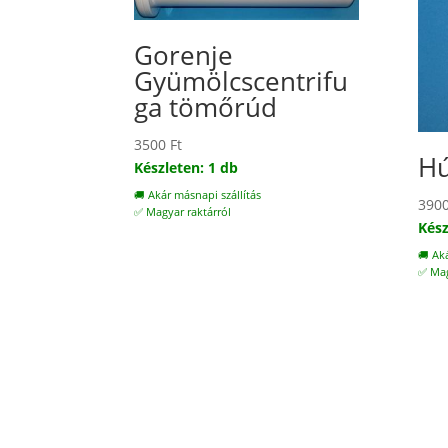
Gorenje
Gyümölcscentrifu
ga tömőrúd
3500
Ft
Hú
Készleten: 1 db
🚚 Akár másnapi szállítás
390
✅ Magyar raktárról
Kész
🚚 Ak
✅ Mag