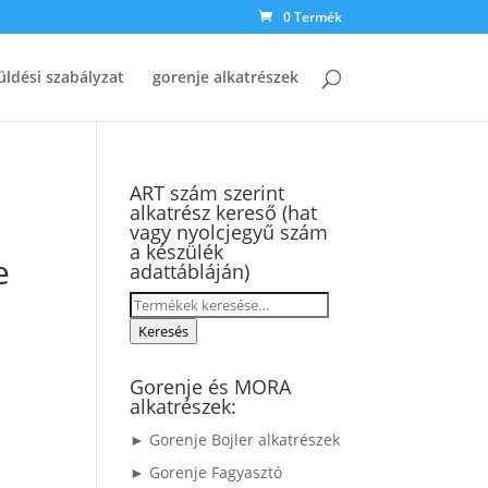
0 Termék
üldési szabályzat
gorenje alkatrészek
ART szám szerint
alkatrész kereső (hat
vagy nyolcjegyű szám
a készülék
e
adattábláján)
Keresés
a
Keresés
következőre:
Gorenje és MORA
alkatrészek:
► Gorenje Bojler alkatrészek
► Gorenje Fagyasztó