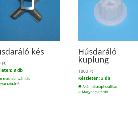
sdaráló kés
Húsdaráló
kuplung
0
Ft
leten: 8 db
1800
Ft
Készleten: 3 db
ár másnapi szállítás
yar raktárról
🚚 Akár másnapi szállítás
✅ Magyar raktárról