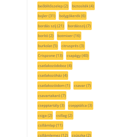
beőblítőszelep
(2)
biztosíték
(4)
bojler
(31)
bolygókerék
(6)
bordás szíj
(21)
bordásszíj
(7)
borító
(2)
botmixer
(16)
burkolat
(5)
citrusprés
(3)
Crispzone
(13)
csapágy
(40)
csatlakozódoboz
(4)
csatlakozóház
(4)
csatlakozóidom
(1)
csavar
(7)
csavartakaró
(7)
csepptartály
(3)
csepptálca
(3)
csiga
(2)
csillag
(2)
csillámlap
(11)
csillámlemez
(12)
csúszka
(2)