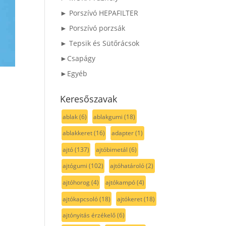
► Porszívó HEPAFILTER
► Porszívó porzsák
► Tepsik és Sütőrácsok
►Csapágy
►Egyéb
Keresőszavak
ablak
(6)
ablakgumi
(18)
ablakkeret
(16)
adapter
(1)
ajtó
(137)
ajtóbimetál
(6)
ajtógumi
(102)
ajtóhatároló
(2)
ajtóhorog
(4)
ajtókampó
(4)
ajtókapcsoló
(18)
ajtókeret
(18)
ajtónyitás érzékelő
(6)