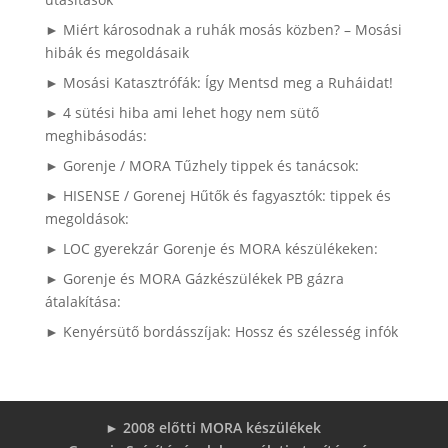
► Miért károsodnak a ruhák mosás közben? – Mosási
hibák és megoldásaik
► Mosási Katasztrófák: Így Mentsd meg a Ruháidat!
► 4 sütési hiba ami lehet hogy nem sütő
meghibásodás:
► Gorenje / MORA Tűzhely tippek és tanácsok:
► HISENSE / Gorenej Hűtők és fagyasztók: tippek és
megoldások:
► LOC gyerekzár Gorenje és MORA készülékeken:
► Gorenje és MORA Gázkészülékek PB gázra
átalakítása:
► Kenyérsütő bordásszíjak: Hossz és szélesség infók
► 2008 előtti MORA készülékek