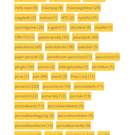
mély tepsi
(6)
műanyag
(8)
műanyagdoboz
(29)
nagykefe
(5)
nofrost
(1)
NTC
(2)
nyitófül
(31)
nyomógomb
(28)
o-gyűrű
(1)
okostévé
(8)
olajálló
(1)
ORA ITO
(1)
palack-tartály
(33)
palackpolc
(49)
palacktartó
(43)
palacktároló
(38)
palackőr
(5)
papír porszák
(5)
paradicsom passzírozó
(1)
passzírozó
(1)
pb-gáz
(34)
perem
(2)
pillangószelep
(3)
pirolitikus
(1)
piros
(1)
polc
(86)
polcél
(3)
Poly-v szíj
(11)
porszívó
(220)
porszívócső
(10)
porszívókefe
(11)
porszűrő
(22)
portartály
(12)
porzsák
(13)
porzsáktartó
(11)
porzsáktartóbetét
(9)
porzsáktartóegység
(9)
porzsáktartóidom
(9)
porzsáktartókeret
(10)
porzsáktartóvilla
(9)