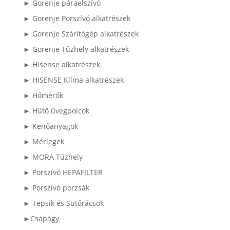
► Gorenje páraelszívó
► Gorenje Porszívó alkatrészek
► Gorenje Szárítógép alkatrészek
► Gorenje Tűzhely alkatrészek
► Hisense alkatrészek
► HISENSE Klíma alkatrészek
► Hőmérők
► Hűtő üvegpolcok
► Kenőanyagok
► Mérlegek
► MORA Tűzhely
► Porszívó HEPAFILTER
► Porszívó porzsák
► Tepsik és Sütőrácsok
►Csapágy