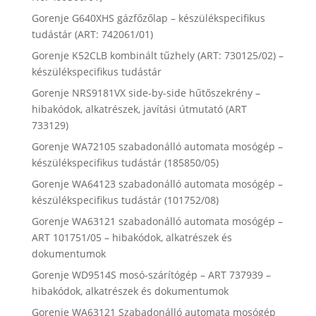
Gorenje G640XHS gázfőzőlap – készülékspecifikus
tudástár (ART: 742061/01)
Gorenje K52CLB kombinált tűzhely (ART: 730125/02) –
készülékspecifikus tudástár
Gorenje NRS9181VX side-by-side hűtőszekrény –
hibakódok, alkatrészek, javítási útmutató (ART
733129)
Gorenje WA72105 szabadonálló automata mosógép –
készülékspecifikus tudástár (185850/05)
Gorenje WA64123 szabadonálló automata mosógép –
készülékspecifikus tudástár (101752/08)
Gorenje WA63121 szabadonálló automata mosógép –
ART 101751/05 – hibakódok, alkatrészek és
dokumentumok
Gorenje WD9514S mosó-szárítógép – ART 737939 –
hibakódok, alkatrészek és dokumentumok
Gorenje WA63121 Szabadonálló automata mosógép