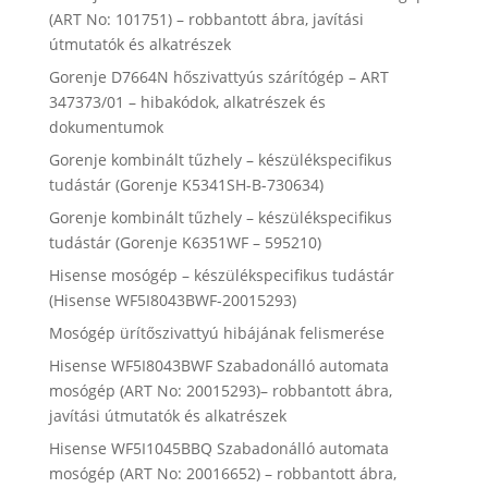
(ART No: 101751) – robbantott ábra, javítási
útmutatók és alkatrészek
Gorenje D7664N hőszivattyús szárítógép – ART
347373/01 – hibakódok, alkatrészek és
dokumentumok
Gorenje kombinált tűzhely – készülékspecifikus
tudástár (Gorenje K5341SH-B-730634)
Gorenje kombinált tűzhely – készülékspecifikus
tudástár (Gorenje K6351WF – 595210)
Hisense mosógép – készülékspecifikus tudástár
(Hisense WF5I8043BWF-20015293)
Mosógép ürítőszivattyú hibájának felismerése
Hisense WF5I8043BWF Szabadonálló automata
mosógép (ART No: 20015293)– robbantott ábra,
javítási útmutatók és alkatrészek
Hisense WF5I1045BBQ Szabadonálló automata
mosógép (ART No: 20016652) – robbantott ábra,