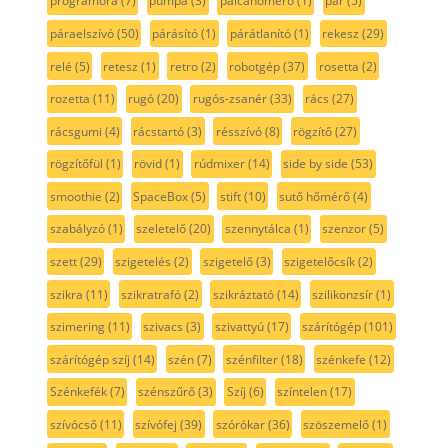
programóra
(7)
pumpa
(3)
pálcahőmérő
(1)
pár
(5)
páraelszívó
(50)
párásító
(1)
párátlanító
(1)
rekesz
(29)
relé
(5)
retesz
(1)
retro
(2)
robotgép
(37)
rosetta
(2)
rozetta
(11)
rugó
(20)
rugós-zsanér
(33)
rács
(27)
rácsgumi
(4)
rácstartó
(3)
résszívó
(8)
rögzítő
(27)
rögzítőfül
(1)
rövid
(1)
rúdmixer
(14)
side by side
(53)
smoothie
(2)
SpaceBox
(5)
stift
(10)
sutő hőmérő
(4)
szabályzó
(1)
szeletelő
(20)
szennytálca
(1)
szenzor
(5)
szett
(29)
szigetelés
(2)
szigetelő
(3)
szigetelőcsík
(2)
szikra
(11)
szikratrafó
(2)
szikráztató
(14)
szilikonzsír
(1)
szimering
(11)
szivacs
(3)
szivattyú
(17)
szárítógép
(101)
szárítógép szíj
(14)
szén
(7)
szénfilter
(18)
szénkefe
(12)
Szénkefék
(7)
szénszűrő
(3)
Szíj
(6)
színtelen
(17)
szívócső
(11)
szívófej
(39)
szórókar
(36)
szöszemelő
(1)