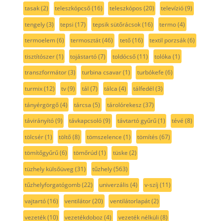
tasak
(2)
teleszkópcső
(16)
teleszkópos
(20)
televízió
(9)
tengely
(3)
tepsi
(17)
tepsik sütőrácsok
(16)
termo
(4)
termoelem
(6)
termosztát
(46)
tető
(16)
textil porzsák
(6)
tisztítószer
(1)
tojástartó
(7)
toldócső
(11)
tolóka
(1)
transzformátor
(3)
turbina csavar
(1)
turbókefe
(6)
turmix
(12)
tv
(9)
tál
(7)
tálca
(4)
tálfedél
(3)
tányérgörgő
(4)
tárcsa
(5)
tárolórekesz
(37)
távirányító
(9)
távkapcsoló
(9)
távtartó gyűrű
(1)
tévé
(8)
tölcsér
(1)
töltő
(8)
tömszelence
(1)
tömítés
(67)
tömítőgyűrű
(6)
tömőrúd
(1)
tüske
(2)
tüzhely külsőüveg
(31)
tűzhely
(563)
tűzhelyforgatógomb
(22)
univerzális
(4)
v-szíj
(11)
vajtartó
(16)
ventilátor
(20)
ventilátorlapát
(2)
vezeték
(10)
vezetékdoboz
(4)
vezeték nélküli
(8)