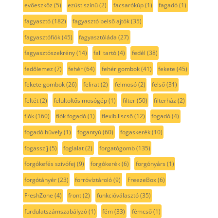
evőeszköz
(5)
ezüst színű
(2)
facsarókúp
(1)
fagadó
(1)
fagyasztó
(182)
fagyasztó belső ajtók
(35)
fagyasztófiók
(45)
fagyasztóláda
(27)
fagyasztószekrény
(14)
fali tartó
(4)
fedél
(38)
fedőlemez
(7)
fehér
(64)
fehér gombok
(41)
fekete
(45)
fekete gombok
(26)
felirat
(2)
felmosó
(2)
felső
(31)
feltét
(2)
felültöltős mosógép
(1)
filter
(50)
filterház
(2)
fiók
(160)
fiók fogadó
(1)
flexibiliscső
(12)
fogadó
(4)
fogadó hüvely
(1)
fogantyú
(60)
fogaskerék
(10)
fogasszíj
(5)
foglalat
(2)
forgatógomb
(135)
forgókefés szívófej
(9)
forgókerék
(6)
forgónyárs
(1)
forgótányér
(23)
forróvíztároló
(9)
FreezeBox
(6)
FreshZone
(4)
front
(2)
funkcióválasztó
(35)
furdulatszámszabályzó
(1)
fém
(33)
fémcső
(1)