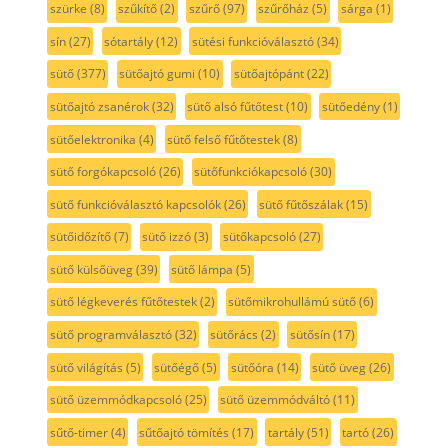
szürke
(8)
szűkítő
(2)
szűrő
(97)
szűrőház
(5)
sárga
(1)
sín
(27)
sótartály
(12)
sütési funkcióválasztó
(34)
sütő
(377)
sütőajtó gumi
(10)
sütőajtópánt
(22)
sütőajtó zsanérok
(32)
sütő alsó fűtőtest
(10)
sütőedény
(1)
sütőelektronika
(4)
sütő felső fűtőtestek
(8)
sütő forgókapcsoló
(26)
sütőfunkciókapcsoló
(30)
sütő funkcióválasztó kapcsolók
(26)
sütő fűtőszálak
(15)
sütőidőzítő
(7)
sütő izzó
(3)
sütőkapcsoló
(27)
sütő külsőüveg
(39)
sütő lámpa
(5)
sütő légkeverés fűtőtestek
(2)
sütőmikrohullámú sütő
(6)
sütő programválasztó
(32)
sütőrács
(2)
sütősín
(17)
sütő világítás
(5)
sütőégő
(5)
sütőóra
(14)
sütő üveg
(26)
sütő üzemmódkapcsoló
(25)
sütő üzemmódváltó
(11)
sűtő-timer
(4)
sűtőajtó tömítés
(17)
tartály
(51)
tartó
(26)