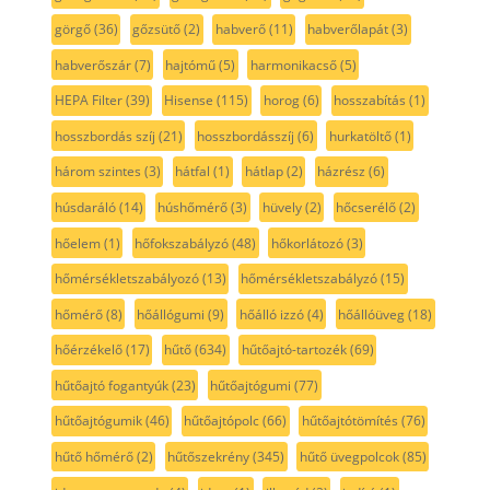
görgő
(36)
gőzsütő
(2)
habverő
(11)
habverőlapát
(3)
habverőszár
(7)
hajtómű
(5)
harmonikacső
(5)
HEPA Filter
(39)
Hisense
(115)
horog
(6)
hosszabítás
(1)
hosszbordás szíj
(21)
hosszbordásszíj
(6)
hurkatöltő
(1)
három szintes
(3)
hátfal
(1)
hátlap
(2)
házrész
(6)
húsdaráló
(14)
húshőmérő
(3)
hüvely
(2)
hőcserélő
(2)
hőelem
(1)
hőfokszabályzó
(48)
hőkorlátozó
(3)
hőmérsékletszabályozó
(13)
hőmérsékletszabályzó
(15)
hőmérő
(8)
hőállógumi
(9)
hőálló izzó
(4)
hőállóüveg
(18)
hőérzékelő
(17)
hűtő
(634)
hűtőajtó-tartozék
(69)
hűtőajtó fogantyúk
(23)
hűtőajtógumi
(77)
hűtőajtógumik
(46)
hűtőajtópolc
(66)
hűtőajtótömítés
(76)
hűtő hőmérő
(2)
hűtőszekrény
(345)
hűtő üvegpolcok
(85)