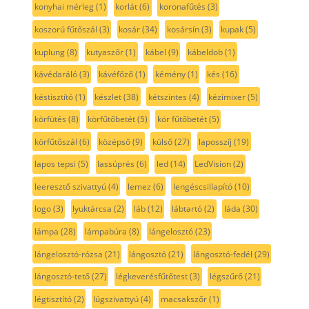
konyhai mérleg
(1)
korlát
(6)
koronafűtés
(3)
koszorú fűtőszál
(3)
kosár
(34)
kosársín
(3)
kupak
(5)
kuplung
(8)
kutyaszőr
(1)
kábel
(9)
kábeldob
(1)
kávédaráló
(3)
kávéfőző
(1)
kémény
(1)
kés
(16)
késtisztító
(1)
készlet
(38)
kétszintes
(4)
kézimixer
(5)
körfütés
(8)
körfűtőbetét
(5)
kör fűtőbetét
(5)
körfűtőszál
(6)
középső
(9)
külső
(27)
laposszíj
(19)
lapos tepsi
(5)
lassúprés
(6)
led
(14)
LedVision
(2)
leeresztő szivattyú
(4)
lemez
(6)
lengéscsillapító
(10)
logo
(3)
lyuktárcsa
(2)
láb
(12)
lábtartó
(2)
láda
(30)
lámpa
(28)
lámpabúra
(8)
lángelosztó
(23)
lángelosztó-rózsa
(21)
lángosztó
(21)
lángosztó-fedél
(29)
lángosztó-tető
(27)
légkeverésfűtőtest
(3)
légszűrő
(21)
légtisztító
(2)
lúgszivattyú
(4)
macsakszőr
(1)