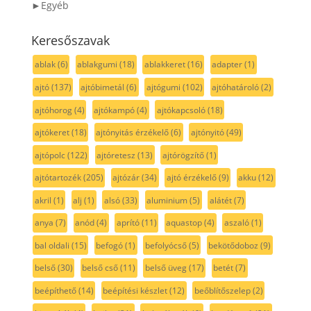
►Egyéb
Keresőszavak
ablak
(6)
ablakgumi
(18)
ablakkeret
(16)
adapter
(1)
ajtó
(137)
ajtóbimetál
(6)
ajtógumi
(102)
ajtóhatároló
(2)
ajtóhorog
(4)
ajtókampó
(4)
ajtókapcsoló
(18)
ajtókeret
(18)
ajtónyitás érzékelő
(6)
ajtónyitó
(49)
ajtópolc
(122)
ajtóretesz
(13)
ajtórögzítő
(1)
ajtótartozék
(205)
ajtózár
(34)
ajtó érzékelő
(9)
akku
(12)
akril
(1)
alj
(1)
alsó
(33)
aluminium
(5)
alátét
(7)
anya
(7)
anód
(4)
aprító
(11)
aquastop
(4)
aszaló
(1)
bal oldali
(15)
befogó
(1)
befolyócső
(5)
bekötődoboz
(9)
belső
(30)
belső cső
(11)
belső üveg
(17)
betét
(7)
beépíthető
(14)
beépítési készlet
(12)
beőblítőszelep
(2)