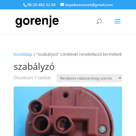
06-20-482-32-08
boyalkatreszek@gmail.com
Kezdőlap
/ “szabályzó” címkével rendelkező termékek
szabályzó
Összesen 1 találat