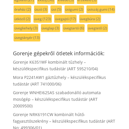
óraház
(2)
úszó
(3)
üst
(5)
üstgumi
(2)
üstszáj gumi
(14)
ütköző
(2)
üveg
(123)
üvegajtó
(17)
üvegbúra
(2)
üvegkehely
(3)
üveglap
(3)
üvegtartó
(6)
üvegtető
(2)
üvegtányér
(13)
Gorenje gépekről ötletek információk:
Gorenje K6351WF kombinált tűzhely –
készülékspecifikus tudástár (ART 595210/04)
Mora P2241AW1 gáztűzhely – készülékspecifikus
tudástár (ART 741000/06)
Gorenje WNHEI62SAS szabadonálló automata
mosógép – készülékspecifikus tudástár (ART
20009500)
Gorenje NRK6191CW kombinált hűtő-
fagyasztószekrény – készülékspecifikus tudástár (ART
No: 499306/01)