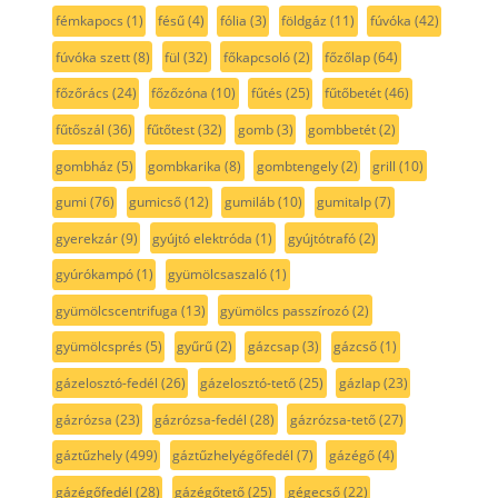
fémkapocs
(1)
fésű
(4)
fólia
(3)
földgáz
(11)
fúvóka
(42)
fúvóka szett
(8)
fül
(32)
főkapcsoló
(2)
főzőlap
(64)
főzőrács
(24)
főzőzóna
(10)
fűtés
(25)
fűtőbetét
(46)
fűtőszál
(36)
fűtőtest
(32)
gomb
(3)
gombbetét
(2)
gombház
(5)
gombkarika
(8)
gombtengely
(2)
grill
(10)
gumi
(76)
gumicső
(12)
gumiláb
(10)
gumitalp
(7)
gyerekzár
(9)
gyújtó elektróda
(1)
gyújtótrafó
(2)
gyúrókampó
(1)
gyümölcsaszaló
(1)
gyümölcscentrifuga
(13)
gyümölcs passzírozó
(2)
gyümölcsprés
(5)
gyűrű
(2)
gázcsap
(3)
gázcső
(1)
gázelosztó-fedél
(26)
gázelosztó-tető
(25)
gázlap
(23)
gázrózsa
(23)
gázrózsa-fedél
(28)
gázrózsa-tető
(27)
gáztűzhely
(499)
gáztűzhelyégőfedél
(7)
gázégő
(4)
gázégőfedél
(28)
gázégőtető
(25)
gégecső
(22)