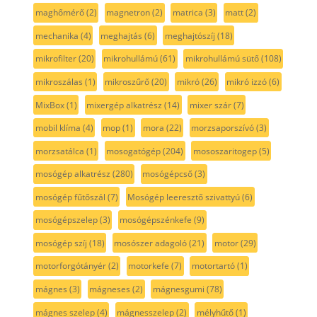
maghőmérő
(2)
magnetron
(2)
matrica
(3)
matt
(2)
mechanika
(4)
meghajtás
(6)
meghajtószíj
(18)
mikrofilter
(20)
mikrohullámú
(61)
mikrohullámú sütő
(108)
mikroszálas
(1)
mikroszűrő
(20)
mikró
(26)
mikró izzó
(6)
MixBox
(1)
mixergép alkatrész
(14)
mixer szár
(7)
mobil klíma
(4)
mop
(1)
mora
(22)
morzsaporszívó
(3)
morzsatálca
(1)
mosogatógép
(204)
mososzaritogep
(5)
mosógép alkatrész
(280)
mosógépcső
(3)
mosógép fűtőszál
(7)
Mosógép leeresztő szivattyú
(6)
mosógépszelep
(3)
mosógépszénkefe
(9)
mosógép szíj
(18)
mosószer adagoló
(21)
motor
(29)
motorforgótányér
(2)
motorkefe
(7)
motortartó
(1)
mágnes
(3)
mágneses
(2)
mágnesgumi
(78)
mágnes szelep
(4)
mágnesszelep
(2)
mélyhűtő
(1)