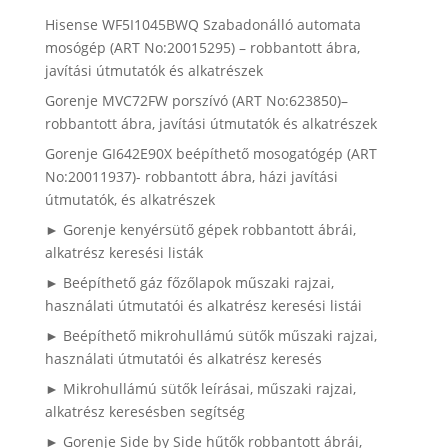
Hisense WF5I1045BWQ Szabadonálló automata
mosógép (ART No:20015295) – robbantott ábra,
javítási útmutatók és alkatrészek
Gorenje MVC72FW porszívó (ART No:623850)–
robbantott ábra, javítási útmutatók és alkatrészek
Gorenje GI642E90X beépíthető mosogatógép (ART
No:20011937)- robbantott ábra, házi javítási
útmutatók, és alkatrészek
► Gorenje kenyérsütő gépek robbantott ábrái,
alkatrész keresési listák
► Beépíthető gáz főzőlapok műszaki rajzai,
használati útmutatói és alkatrész keresési listái
► Beépíthető mikrohullámú sütők műszaki rajzai,
használati útmutatói és alkatrész keresés
► Mikrohullámú sütők leírásai, műszaki rajzai,
alkatrész keresésben segítség
► Gorenje Side by Side hűtők robbantott ábrái,