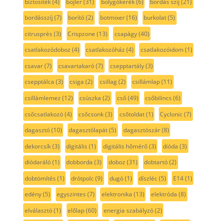
biztosíték
(4)
bojler
(31)
bolygókerék
(6)
bordás szíj
(21)
bordásszíj
(7)
borító
(2)
botmixer
(16)
burkolat
(5)
citrusprés
(3)
Crispzone
(13)
csapágy
(40)
csatlakozódoboz
(4)
csatlakozóház
(4)
csatlakozóidom
(1)
csavar
(7)
csavartakaró
(7)
csepptartály
(3)
csepptálca
(3)
csiga
(2)
csillag
(2)
csillámlap
(11)
csillámlemez
(12)
csúszka
(2)
cső
(49)
csőbilincs
(6)
csőcsatlakozó
(4)
csőcsonk
(3)
csőtoldat
(1)
Cyclonic
(7)
dagasztó
(10)
dagasztólapát
(5)
dagasztószár
(8)
dekorcsík
(3)
digitális
(1)
digitális hőmérő
(3)
dióda
(3)
diódaráló
(1)
dobborda
(3)
doboz
(31)
dobtartó
(2)
dobtömítés
(1)
drótpolc
(9)
dugó
(1)
díszléc
(5)
E14
(1)
edény
(5)
egyszintes
(7)
elektronika
(13)
elektróda
(8)
elválasztó
(1)
előlap
(60)
energia szabályzó
(2)