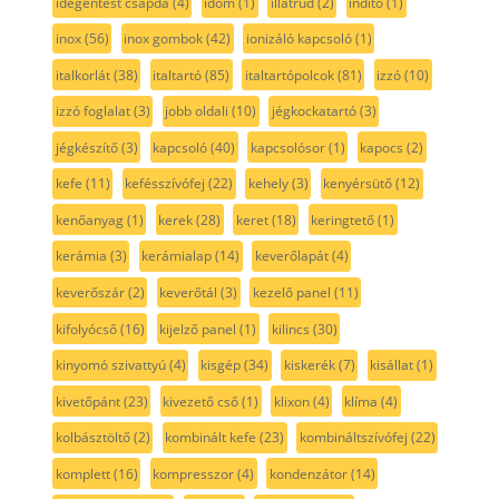
idegentest csapda
(4)
idom
(1)
illatrúd
(2)
indító
(1)
inox
(56)
inox gombok
(42)
ionizáló kapcsoló
(1)
italkorlát
(38)
italtartó
(85)
italtartópolcok
(81)
izzó
(10)
izzó foglalat
(3)
jobb oldali
(10)
jégkockatartó
(3)
jégkészítő
(3)
kapcsoló
(40)
kapcsolósor
(1)
kapocs
(2)
kefe
(11)
kefésszívófej
(22)
kehely
(3)
kenyérsütő
(12)
kenőanyag
(1)
kerek
(28)
keret
(18)
keringtető
(1)
kerámia
(3)
kerámialap
(14)
keverőlapát
(4)
keverőszár
(2)
keverőtál
(3)
kezelő panel
(11)
kifolyócső
(16)
kijelző panel
(1)
kilincs
(30)
kinyomó szivattyú
(4)
kisgép
(34)
kiskerék
(7)
kisállat
(1)
kivetőpánt
(23)
kivezető cső
(1)
klixon
(4)
klíma
(4)
kolbásztöltő
(2)
kombinált kefe
(23)
kombináltszívófej
(22)
komplett
(16)
kompresszor
(4)
kondenzátor
(14)