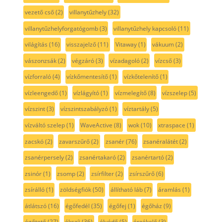
vezető cső
(2)
villanytűzhely
(32)
villanytűzhelyforgatógomb
(3)
villanytűzhely kapcsoló
(11)
világítás
(16)
visszajelző
(11)
Vitaway
(1)
vákuum
(2)
vászonzsák
(2)
végzáró
(3)
vízadagoló
(2)
vízcső
(3)
vízforraló
(4)
vízkőmentesítő
(1)
vízkőtelenítő
(1)
vízleengedő
(1)
vízlágyító
(1)
vízmelegítő
(8)
vízszelep
(5)
vízszint
(3)
vízszintszabályzó
(1)
víztartály
(5)
vízváltó szelep
(1)
WaveActive
(8)
wok
(10)
xtraspace
(1)
zacskó
(2)
zavarszűrő
(2)
zsanér
(76)
zsanéralátét
(2)
zsanérpersely
(2)
zsanértakaró
(2)
zsanértartó
(2)
zsinór
(1)
zsomp
(2)
zsírfilter
(2)
zsírszűrő
(6)
zsírálló
(1)
zöldségfiók
(50)
állítható láb
(7)
áramlás
(1)
átlátszó
(16)
égőfedél
(35)
égőfej
(1)
égőház
(9)
égőtető
(27)
ékszíj
(36)
élvédő
(5)
érzékelő
(3)