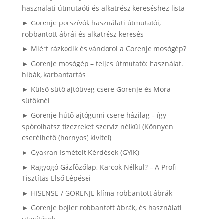
használati útmutaóti és alkatrész kereséshez lista
► Gorenje porszívók használati útmutatói,
robbantott ábrái és alkatrész keresés
► Miért rázkódik és vándorol a Gorenje mosógép?
► Gorenje mosógép – teljes útmutató: használat,
hibák, karbantartás
► Külső sütő ajtóüveg csere Gorenje és Mora
sütőknél
► Gorenje hűtő ajtógumi csere házilag – így
spórolhatsz tízezreket szerviz nélkül (Könnyen
cserélhető (hornyos) kivitel)
► Gyakran Ismételt Kérdések (GYIK)
► Ragyogó Gázfőzőlap, Karcok Nélkül? – A Profi
Tisztítás Első Lépései
► HISENSE / GORENJE klíma robbantott ábrák
► Gorenje bojler robbantott ábrák, és használati
utasítások