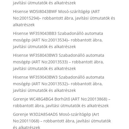
javítási útmutatók és alkatrészek
Hisense WD5I8043BWF Mosó-szárítógép (ART
No:20015294)– robbantott ábra, javítási útmutatók és
alkatrészek
Hisense WF3S9043BB3 Szabadonálló automata
mosógép (ART No:20013534)– robbantott ábra,
javítási útmutatók és alkatrészek
Hisense WF3S8043BW3 Szabadonálló automata
mosógép (ART No:20013533) – robbantott ábra,
javítási útmutatók és alkatrészek
Hisense WF3S9043BW3 Szabadonálló automata
mosógép (ART No:20013532)– robbantott ábra,
javítási útmutatók és alkatrészek
Gorenje WC48G4BG4 Borhűtő (ART No:20013868) –
robbantott ábra, javítási útmutatók és alkatrészek
Gorenje W3D2A854ADS Mosó-szárítógép (Art
No:20011068) – robbantott ábra, javítási útmutatók
és alkatrészek