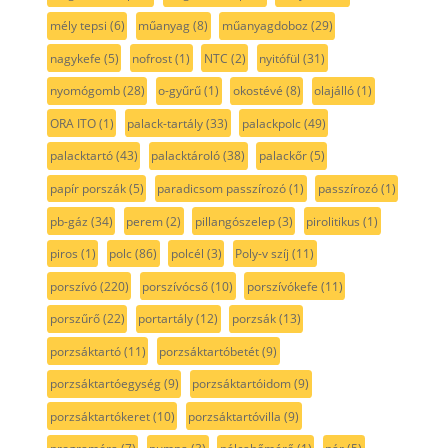
mély tepsi
(6)
műanyag
(8)
műanyagdoboz
(29)
nagykefe
(5)
nofrost
(1)
NTC
(2)
nyitófül
(31)
nyomógomb
(28)
o-gyűrű
(1)
okostévé
(8)
olajálló
(1)
ORA ITO
(1)
palack-tartály
(33)
palackpolc
(49)
palacktartó
(43)
palacktároló
(38)
palackőr
(5)
papír porszák
(5)
paradicsom passzírozó
(1)
passzírozó
(1)
pb-gáz
(34)
perem
(2)
pillangószelep
(3)
pirolitikus
(1)
piros
(1)
polc
(86)
polcél
(3)
Poly-v szíj
(11)
porszívó
(220)
porszívócső
(10)
porszívókefe
(11)
porszűrő
(22)
portartály
(12)
porzsák
(13)
porzsáktartó
(11)
porzsáktartóbetét
(9)
porzsáktartóegység
(9)
porzsáktartóidom
(9)
porzsáktartókeret
(10)
porzsáktartóvilla
(9)