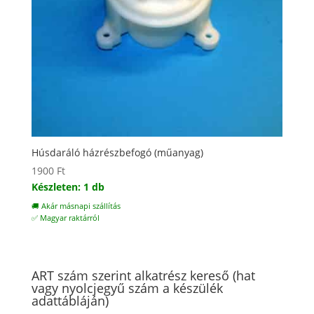
Húsdaráló házrészbefogó (műanyag)
1900
Ft
Készleten: 1 db
🚚 Akár másnapi szállítás
✅ Magyar raktárról
ART szám szerint alkatrész kereső (hat
vagy nyolcjegyű szám a készülék
adattábláján)