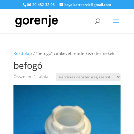
06-20-482-32-08
boyalkatreszek@gmail.com
Kezdőlap
/ “befogó” címkével rendelkező termékek
befogó
Összesen 1 találat