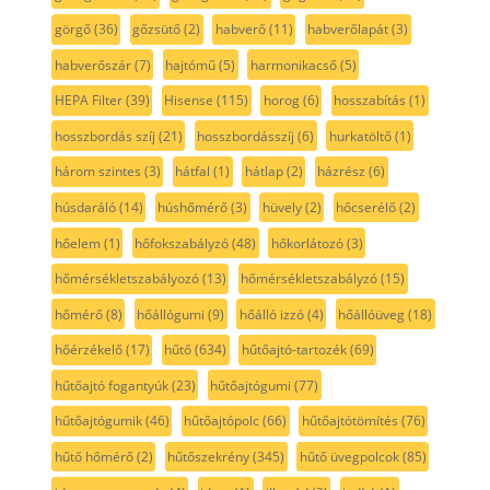
görgő
(36)
gőzsütő
(2)
habverő
(11)
habverőlapát
(3)
habverőszár
(7)
hajtómű
(5)
harmonikacső
(5)
HEPA Filter
(39)
Hisense
(115)
horog
(6)
hosszabítás
(1)
hosszbordás szíj
(21)
hosszbordásszíj
(6)
hurkatöltő
(1)
három szintes
(3)
hátfal
(1)
hátlap
(2)
házrész
(6)
húsdaráló
(14)
húshőmérő
(3)
hüvely
(2)
hőcserélő
(2)
hőelem
(1)
hőfokszabályzó
(48)
hőkorlátozó
(3)
hőmérsékletszabályozó
(13)
hőmérsékletszabályzó
(15)
hőmérő
(8)
hőállógumi
(9)
hőálló izzó
(4)
hőállóüveg
(18)
hőérzékelő
(17)
hűtő
(634)
hűtőajtó-tartozék
(69)
hűtőajtó fogantyúk
(23)
hűtőajtógumi
(77)
hűtőajtógumik
(46)
hűtőajtópolc
(66)
hűtőajtótömítés
(76)
hűtő hőmérő
(2)
hűtőszekrény
(345)
hűtő üvegpolcok
(85)