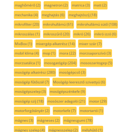
maghőmérő
(2)
magnetron
(2)
matrica
(3)
matt
(2)
mechanika
(4)
meghajtás
(6)
meghajtószíj
(18)
mikrofilter
(20)
mikrohullámú
(61)
mikrohullámú sütő
(108)
mikroszálas
(1)
mikroszűrő
(20)
mikró
(26)
mikró izzó
(6)
MixBox
(1)
mixergép alkatrész
(14)
mixer szár
(7)
mobil klíma
(4)
mop
(1)
mora
(22)
morzsaporszívó
(3)
morzsatálca
(1)
mosogatógép
(204)
mososzaritogep
(5)
mosógép alkatrész
(280)
mosógépcső
(3)
mosógép fűtőszál
(7)
Mosógép leeresztő szivattyú
(6)
mosógépszelep
(3)
mosógépszénkefe
(9)
mosógép szíj
(18)
mosószer adagoló
(21)
motor
(29)
motorforgótányér
(2)
motorkefe
(7)
motortartó
(1)
mágnes
(3)
mágneses
(2)
mágnesgumi
(78)
mágnes szelep
(4)
mágnesszelep
(2)
mélyhűtő
(1)