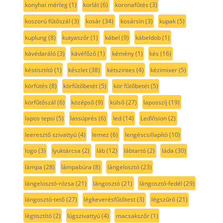
konyhai mérleg
(1)
korlát
(6)
koronafűtés
(3)
koszorú fűtőszál
(3)
kosár
(34)
kosársín
(3)
kupak
(5)
kuplung
(8)
kutyaszőr
(1)
kábel
(9)
kábeldob
(1)
kávédaráló
(3)
kávéfőző
(1)
kémény
(1)
kés
(16)
késtisztító
(1)
készlet
(38)
kétszintes
(4)
kézimixer
(5)
körfütés
(8)
körfűtőbetét
(5)
kör fűtőbetét
(5)
körfűtőszál
(6)
középső
(9)
külső
(27)
laposszíj
(19)
lapos tepsi
(5)
lassúprés
(6)
led
(14)
LedVision
(2)
leeresztő szivattyú
(4)
lemez
(6)
lengéscsillapító
(10)
logo
(3)
lyuktárcsa
(2)
láb
(12)
lábtartó
(2)
láda
(30)
lámpa
(28)
lámpabúra
(8)
lángelosztó
(23)
lángelosztó-rózsa
(21)
lángosztó
(21)
lángosztó-fedél
(29)
lángosztó-tető
(27)
légkeverésfűtőtest
(3)
légszűrő
(21)
légtisztító
(2)
lúgszivattyú
(4)
macsakszőr
(1)