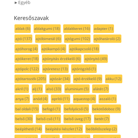
►Egyéb
Keresőszavak
ablak
(6)
ablakgumi
(18)
ablakkeret
(16)
adapter
(1)
ajtó
(137)
ajtóbimetál
(6)
ajtógumi
(102)
ajtóhatároló
(2)
ajtóhorog
(4)
ajtókampó
(4)
ajtókapcsoló
(18)
ajtókeret
(18)
ajtónyitás érzékelő
(6)
ajtónyitó
(49)
ajtópolc
(122)
ajtóretesz
(13)
ajtórögzítő
(1)
ajtótartozék
(205)
ajtózár
(34)
ajtó érzékelő
(9)
akku
(12)
akril
(1)
alj
(1)
alsó
(33)
aluminium
(5)
alátét
(7)
anya
(7)
anód
(4)
aprító
(11)
aquastop
(4)
aszaló
(1)
bal oldali
(15)
befogó
(1)
befolyócső
(5)
bekötődoboz
(9)
belső
(30)
belső cső
(11)
belső üveg
(17)
betét
(7)
beépíthető
(14)
beépítési készlet
(12)
beőblítőszelep
(2)