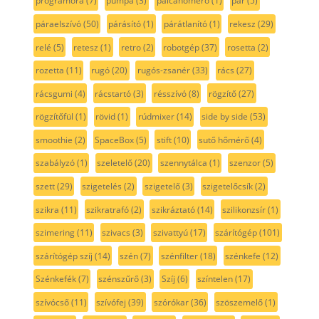
programóra
(7)
pumpa
(3)
pálcahőmérő
(1)
pár
(5)
páraelszívó
(50)
párásító
(1)
párátlanító
(1)
rekesz
(29)
relé
(5)
retesz
(1)
retro
(2)
robotgép
(37)
rosetta
(2)
rozetta
(11)
rugó
(20)
rugós-zsanér
(33)
rács
(27)
rácsgumi
(4)
rácstartó
(3)
résszívó
(8)
rögzítő
(27)
rögzítőfül
(1)
rövid
(1)
rúdmixer
(14)
side by side
(53)
smoothie
(2)
SpaceBox
(5)
stift
(10)
sutő hőmérő
(4)
szabályzó
(1)
szeletelő
(20)
szennytálca
(1)
szenzor
(5)
szett
(29)
szigetelés
(2)
szigetelő
(3)
szigetelőcsík
(2)
szikra
(11)
szikratrafó
(2)
szikráztató
(14)
szilikonzsír
(1)
szimering
(11)
szivacs
(3)
szivattyú
(17)
szárítógép
(101)
szárítógép szíj
(14)
szén
(7)
szénfilter
(18)
szénkefe
(12)
Szénkefék
(7)
szénszűrő
(3)
Szíj
(6)
színtelen
(17)
szívócső
(11)
szívófej
(39)
szórókar
(36)
szöszemelő
(1)