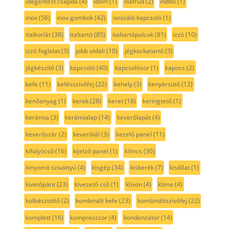
idegentest csapda
(4)
idom
(1)
illatrúd
(2)
indító
(1)
inox
(56)
inox gombok
(42)
ionizáló kapcsoló
(1)
italkorlát
(38)
italtartó
(85)
italtartópolcok
(81)
izzó
(10)
izzó foglalat
(3)
jobb oldali
(10)
jégkockatartó
(3)
jégkészítő
(3)
kapcsoló
(40)
kapcsolósor
(1)
kapocs
(2)
kefe
(11)
kefésszívófej
(22)
kehely
(3)
kenyérsütő
(12)
kenőanyag
(1)
kerek
(28)
keret
(18)
keringtető
(1)
kerámia
(3)
kerámialap
(14)
keverőlapát
(4)
keverőszár
(2)
keverőtál
(3)
kezelő panel
(11)
kifolyócső
(16)
kijelző panel
(1)
kilincs
(30)
kinyomó szivattyú
(4)
kisgép
(34)
kiskerék
(7)
kisállat
(1)
kivetőpánt
(23)
kivezető cső
(1)
klixon
(4)
klíma
(4)
kolbásztöltő
(2)
kombinált kefe
(23)
kombináltszívófej
(22)
komplett
(16)
kompresszor
(4)
kondenzátor
(14)