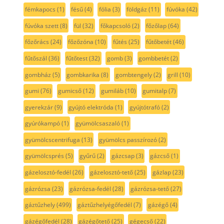
fémkapocs
(1)
fésű
(4)
fólia
(3)
földgáz
(11)
fúvóka
(42)
fúvóka szett
(8)
fül
(32)
főkapcsoló
(2)
főzőlap
(64)
főzőrács
(24)
főzőzóna
(10)
fűtés
(25)
fűtőbetét
(46)
fűtőszál
(36)
fűtőtest
(32)
gomb
(3)
gombbetét
(2)
gombház
(5)
gombkarika
(8)
gombtengely
(2)
grill
(10)
gumi
(76)
gumicső
(12)
gumiláb
(10)
gumitalp
(7)
gyerekzár
(9)
gyújtó elektróda
(1)
gyújtótrafó
(2)
gyúrókampó
(1)
gyümölcsaszaló
(1)
gyümölcscentrifuga
(13)
gyümölcs passzírozó
(2)
gyümölcsprés
(5)
gyűrű
(2)
gázcsap
(3)
gázcső
(1)
gázelosztó-fedél
(26)
gázelosztó-tető
(25)
gázlap
(23)
gázrózsa
(23)
gázrózsa-fedél
(28)
gázrózsa-tető
(27)
gáztűzhely
(499)
gáztűzhelyégőfedél
(7)
gázégő
(4)
gázégőfedél
(28)
gázégőtető
(25)
gégecső
(22)