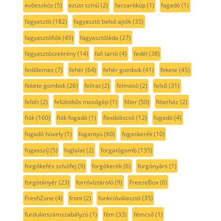
evőeszköz
(5)
ezüst színű
(2)
facsarókúp
(1)
fagadó
(1)
fagyasztó
(182)
fagyasztó belső ajtók
(35)
fagyasztófiók
(45)
fagyasztóláda
(27)
fagyasztószekrény
(14)
fali tartó
(4)
fedél
(38)
fedőlemez
(7)
fehér
(64)
fehér gombok
(41)
fekete
(45)
fekete gombok
(26)
felirat
(2)
felmosó
(2)
felső
(31)
feltét
(2)
felültöltős mosógép
(1)
filter
(50)
filterház
(2)
fiók
(160)
fiók fogadó
(1)
flexibiliscső
(12)
fogadó
(4)
fogadó hüvely
(1)
fogantyú
(60)
fogaskerék
(10)
fogasszíj
(5)
foglalat
(2)
forgatógomb
(135)
forgókefés szívófej
(9)
forgókerék
(6)
forgónyárs
(1)
forgótányér
(23)
forróvíztároló
(9)
FreezeBox
(6)
FreshZone
(4)
front
(2)
funkcióválasztó
(35)
furdulatszámszabályzó
(1)
fém
(33)
fémcső
(1)