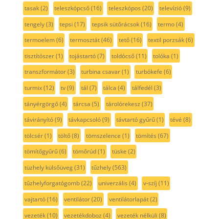
tasak
(2)
teleszkópcső
(16)
teleszkópos
(20)
televízió
(9)
tengely
(3)
tepsi
(17)
tepsik sütőrácsok
(16)
termo
(4)
termoelem
(6)
termosztát
(46)
tető
(16)
textil porzsák
(6)
tisztítószer
(1)
tojástartó
(7)
toldócső
(11)
tolóka
(1)
transzformátor
(3)
turbina csavar
(1)
turbókefe
(6)
turmix
(12)
tv
(9)
tál
(7)
tálca
(4)
tálfedél
(3)
tányérgörgő
(4)
tárcsa
(5)
tárolórekesz
(37)
távirányító
(9)
távkapcsoló
(9)
távtartó gyűrű
(1)
tévé
(8)
tölcsér
(1)
töltő
(8)
tömszelence
(1)
tömítés
(67)
tömítőgyűrű
(6)
tömőrúd
(1)
tüske
(2)
tüzhely külsőüveg
(31)
tűzhely
(563)
tűzhelyforgatógomb
(22)
univerzális
(4)
v-szíj
(11)
vajtartó
(16)
ventilátor
(20)
ventilátorlapát
(2)
vezeték
(10)
vezetékdoboz
(4)
vezeték nélküli
(8)