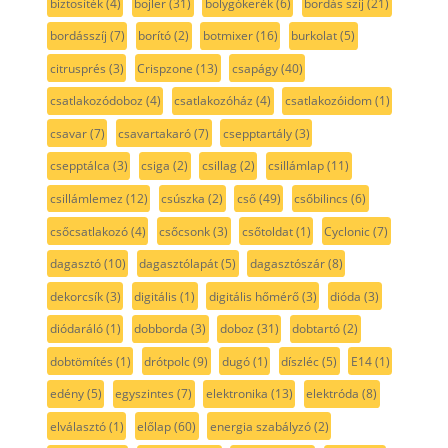
biztosíték
(4)
bojler
(31)
bolygókerék
(6)
bordás szíj
(21)
bordásszíj
(7)
borító
(2)
botmixer
(16)
burkolat
(5)
citrusprés
(3)
Crispzone
(13)
csapágy
(40)
csatlakozódoboz
(4)
csatlakozóház
(4)
csatlakozóidom
(1)
csavar
(7)
csavartakaró
(7)
csepptartály
(3)
csepptálca
(3)
csiga
(2)
csillag
(2)
csillámlap
(11)
csillámlemez
(12)
csúszka
(2)
cső
(49)
csőbilincs
(6)
csőcsatlakozó
(4)
csőcsonk
(3)
csőtoldat
(1)
Cyclonic
(7)
dagasztó
(10)
dagasztólapát
(5)
dagasztószár
(8)
dekorcsík
(3)
digitális
(1)
digitális hőmérő
(3)
dióda
(3)
diódaráló
(1)
dobborda
(3)
doboz
(31)
dobtartó
(2)
dobtömítés
(1)
drótpolc
(9)
dugó
(1)
díszléc
(5)
E14
(1)
edény
(5)
egyszintes
(7)
elektronika
(13)
elektróda
(8)
elválasztó
(1)
előlap
(60)
energia szabályzó
(2)