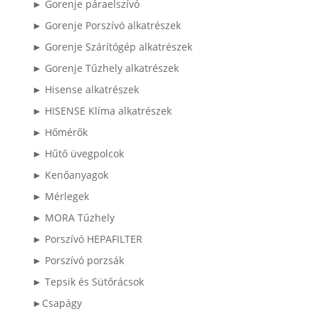
► Gorenje páraelszívó
► Gorenje Porszívó alkatrészek
► Gorenje Szárítógép alkatrészek
► Gorenje Tűzhely alkatrészek
► Hisense alkatrészek
► HISENSE Klíma alkatrészek
► Hőmérők
► Hűtő üvegpolcok
► Kenőanyagok
► Mérlegek
► MORA Tűzhely
► Porszívó HEPAFILTER
► Porszívó porzsák
► Tepsik és Sütőrácsok
►Csapágy