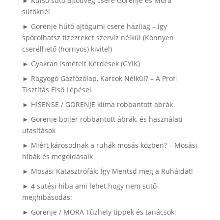
► Külső sütő ajtóüveg csere Gorenje és Mora
sütőknél
► Gorenje hűtő ajtógumi csere házilag – így
spórolhatsz tízezreket szerviz nélkül (Könnyen
cserélhető (hornyos) kivitel)
► Gyakran Ismételt Kérdések (GYIK)
► Ragyogó Gázfőzőlap, Karcok Nélkül? – A Profi
Tisztítás Első Lépései
► HISENSE / GORENJE klíma robbantott ábrák
► Gorenje bojler robbantott ábrák, és használati
utasítások
► Miért károsodnak a ruhák mosás közben? – Mosási
hibák és megoldásaik
► Mosási Katasztrófák: Így Mentsd meg a Ruháidat!
► 4 sütési hiba ami lehet hogy nem sütő
meghibásodás:
► Gorenje / MORA Tűzhely tippek és tanácsok: