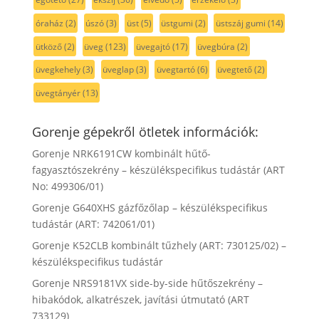
óraház
(2)
úszó
(3)
üst
(5)
üstgumi
(2)
üstszáj gumi
(14)
ütköző
(2)
üveg
(123)
üvegajtó
(17)
üvegbúra
(2)
üvegkehely
(3)
üveglap
(3)
üvegtartó
(6)
üvegtető
(2)
üvegtányér
(13)
Gorenje gépekről ötletek információk:
Gorenje NRK6191CW kombinált hűtő-
fagyasztószekrény – készülékspecifikus tudástár (ART
No: 499306/01)
Gorenje G640XHS gázfőzőlap – készülékspecifikus
tudástár (ART: 742061/01)
Gorenje K52CLB kombinált tűzhely (ART: 730125/02) –
készülékspecifikus tudástár
Gorenje NRS9181VX side-by-side hűtőszekrény –
hibakódok, alkatrészek, javítási útmutató (ART
733129)