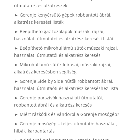
útmutatók, és alkatrészek
► Gorenje kenyérsütő gépek robbantott ábrái,
alkatrész keresési listák
► Beépíthető gáz főzőlapok műszaki rajzai,
használati útmutatói és alkatrész keresési listái
► Beépíthető mikrohullámú sütők műszaki rajzai,
használati útmutatói és alkatrész keresés
► Mikrohullámú sütők leírásai, műszaki rajzai,
alkatrész keresésben segítség
► Gorenje Side by Side hűtők robbantott ábrái,
használati útmutaóti és alkatrész kereséshez lista
► Gorenje porszívók használati útmutatói,
robbantott ábrái és alkatrész keresés
► Miért rázkódik és vándorol a Gorenje mosógép?
► Gorenje mosógép – teljes útmutató: használat,
hibák, karbantartás