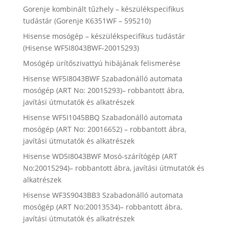
Gorenje kombinált tűzhely – készülékspecifikus
tudástár (Gorenje K6351WF – 595210)
Hisense mosógép – készülékspecifikus tudástár
(Hisense WF5I8043BWF-20015293)
Mosógép ürítőszivattyú hibájának felismerése
Hisense WF5I8043BWF Szabadonálló automata
mosógép (ART No: 20015293)– robbantott ábra,
javítási útmutatók és alkatrészek
Hisense WF5I1045BBQ Szabadonálló automata
mosógép (ART No: 20016652) – robbantott ábra,
javítási útmutatók és alkatrészek
Hisense WD5I8043BWF Mosó-szárítógép (ART
No:20015294)– robbantott ábra, javítási útmutatók és
alkatrészek
Hisense WF3S9043BB3 Szabadonálló automata
mosógép (ART No:20013534)– robbantott ábra,
javítási útmutatók és alkatrészek