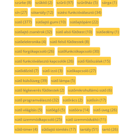
szürke
(8)
szűkítő
(2)
szűrő
(97)
szűrőház
(5)
sárga
(1)
sín
(27)
sótartály
(12)
sütési funkcióválasztó
(34)
sütő
(377)
sütőajtó gumi
(10)
sütőajtópánt
(22)
sütőajtó zsanérok
(32)
sütő alsó fűtőtest
(10)
sütőedény
(1)
sütőelektronika
(4)
sütő felső fűtőtestek
(8)
sütő forgókapcsoló
(26)
sütőfunkciókapcsoló
(30)
sütő funkcióválasztó kapcsolók
(26)
sütő fűtőszálak
(15)
sütőidőzítő
(7)
sütő izzó
(3)
sütőkapcsoló
(27)
sütő külsőüveg
(39)
sütő lámpa
(5)
sütő légkeverés fűtőtestek
(2)
sütőmikrohullámú sütő
(6)
sütő programválasztó
(32)
sütőrács
(2)
sütősín
(17)
sütő világítás
(5)
sütőégő
(5)
sütőóra
(14)
sütő üveg
(26)
sütő üzemmódkapcsoló
(25)
sütő üzemmódváltó
(11)
sűtő-timer
(4)
sűtőajtó tömítés
(17)
tartály
(51)
tartó
(26)