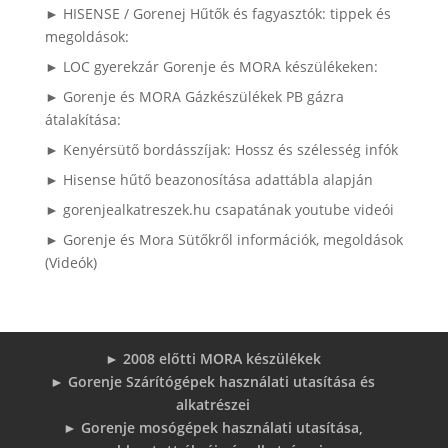
► HISENSE / Gorenej Hűtők és fagyasztók: tippek és
megoldások:
► LOC gyerekzár Gorenje és MORA készülékeken:
► Gorenje és MORA Gázkészülékek PB gázra
átalakítása:
► Kenyérsütő bordásszíjak: Hossz és szélesség infók
► Hisense hűtő beazonosítása adattábla alapján
► gorenjealkatreszek.hu csapatának youtube videói
► Gorenje és Mora Sütőkről információk, megoldások
(Videók)
► 2008 előtti MORA készülékek
► Gorenje Szárítógépek használati utasítása és
alkatrészei
► Gorenje mosógépek használati utasítása,