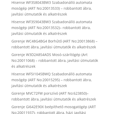
Hisense WF3S8043BW3 Szabadonálló automata
mosógép (ART No:20013533) – robbantott ábra,
javítási útmutatók és alkatrészek
Hisense WF3S9043BW3 Szabadonálló automata
mosógép (ART No:20013532)– robbantott ábra,
javítási útmutatók és alkatrészek
Gorenje WC48G4BG4 Borhűtő (ART No:20013868) –
robbantott ábra, javítási útmutatók és alkatrészek
Gorenje W3D2A854ADS Mosó-szárítógép (Art
No:20011068) – robbantott ábra, javítási útmutatók
és alkatrészek
Hisense WF5I1045BWQ Szabadonálló automata
mosógép (ART No:20015295) – robbantott ábra,
javítási útmutatók és alkatrészek
Gorenje MVC72FW porszívó (ART No:623850)–
robbantott ábra, javítási útmutatók és alkatrészek
Gorenje GI642E90X beépíthető mosogatógép (ART
No:20011937)- robbantott ábra, házi javítási