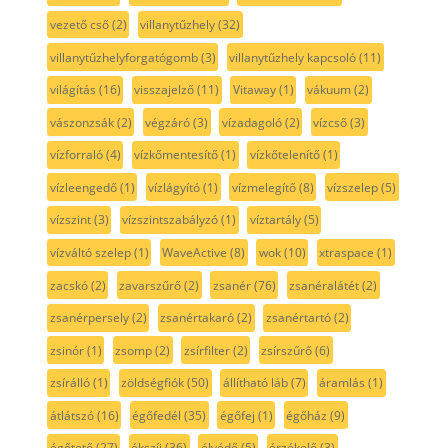
vezető cső
(2)
villanytűzhely
(32)
villanytűzhelyforgatógomb
(3)
villanytűzhely kapcsoló
(11)
világítás
(16)
visszajelző
(11)
Vitaway
(1)
vákuum
(2)
vászonzsák
(2)
végzáró
(3)
vízadagoló
(2)
vízcső
(3)
vízforraló
(4)
vízkőmentesítő
(1)
vízkőtelenítő
(1)
vízleengedő
(1)
vízlágyító
(1)
vízmelegítő
(8)
vízszelep
(5)
vízszint
(3)
vízszintszabályzó
(1)
víztartály
(5)
vízváltó szelep
(1)
WaveActive
(8)
wok
(10)
xtraspace
(1)
zacskó
(2)
zavarszűrő
(2)
zsanér
(76)
zsanéralátét
(2)
zsanérpersely
(2)
zsanértakaró
(2)
zsanértartó
(2)
zsinór
(1)
zsomp
(2)
zsírfilter
(2)
zsírszűrő
(6)
zsírálló
(1)
zöldségfiók
(50)
állítható láb
(7)
áramlás
(1)
átlátszó
(16)
égőfedél
(35)
égőfej
(1)
égőház
(9)
égőtető
(27)
ékszíj
(36)
élvédő
(5)
érzékelő
(3)