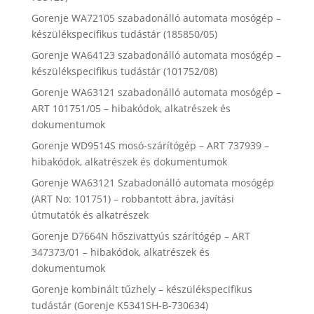
Gorenje WA72105 szabadonálló automata mosógép –
készülékspecifikus tudástár (185850/05)
Gorenje WA64123 szabadonálló automata mosógép –
készülékspecifikus tudástár (101752/08)
Gorenje WA63121 szabadonálló automata mosógép –
ART 101751/05 – hibakódok, alkatrészek és
dokumentumok
Gorenje WD9514S mosó-szárítógép – ART 737939 –
hibakódok, alkatrészek és dokumentumok
Gorenje WA63121 Szabadonálló automata mosógép
(ART No: 101751) – robbantott ábra, javítási
útmutatók és alkatrészek
Gorenje D7664N hőszivattyús szárítógép – ART
347373/01 – hibakódok, alkatrészek és
dokumentumok
Gorenje kombinált tűzhely – készülékspecifikus
tudástár (Gorenje K5341SH-B-730634)