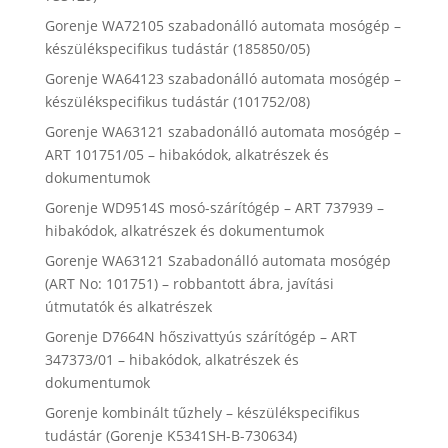
Gorenje WA72105 szabadonálló automata mosógép –
készülékspecifikus tudástár (185850/05)
Gorenje WA64123 szabadonálló automata mosógép –
készülékspecifikus tudástár (101752/08)
Gorenje WA63121 szabadonálló automata mosógép –
ART 101751/05 – hibakódok, alkatrészek és
dokumentumok
Gorenje WD9514S mosó-szárítógép – ART 737939 –
hibakódok, alkatrészek és dokumentumok
Gorenje WA63121 Szabadonálló automata mosógép
(ART No: 101751) – robbantott ábra, javítási
útmutatók és alkatrészek
Gorenje D7664N hőszivattyús szárítógép – ART
347373/01 – hibakódok, alkatrészek és
dokumentumok
Gorenje kombinált tűzhely – készülékspecifikus
tudástár (Gorenje K5341SH-B-730634)