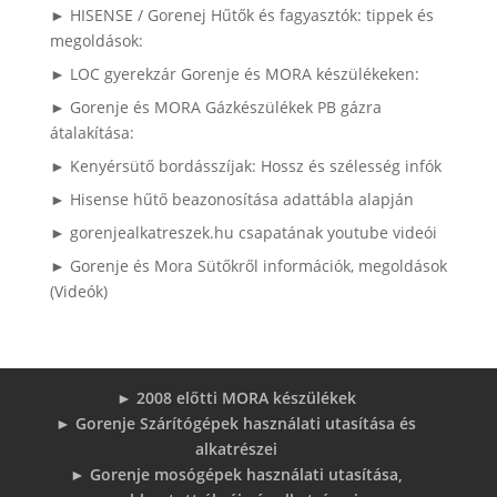
► HISENSE / Gorenej Hűtők és fagyasztók: tippek és
megoldások:
► LOC gyerekzár Gorenje és MORA készülékeken:
► Gorenje és MORA Gázkészülékek PB gázra
átalakítása:
► Kenyérsütő bordásszíjak: Hossz és szélesség infók
► Hisense hűtő beazonosítása adattábla alapján
► gorenjealkatreszek.hu csapatának youtube videói
► Gorenje és Mora Sütőkről információk, megoldások
(Videók)
► 2008 előtti MORA készülékek
► Gorenje Szárítógépek használati utasítása és
alkatrészei
► Gorenje mosógépek használati utasítása,