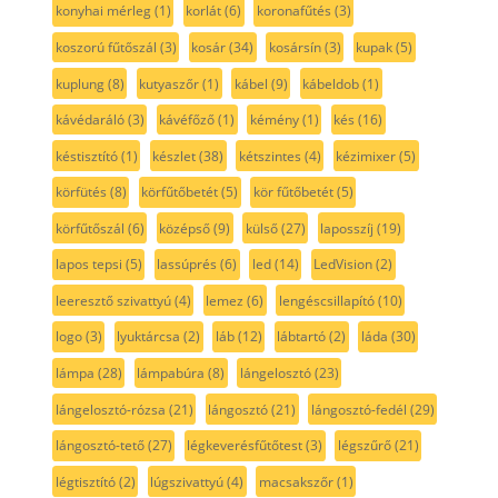
konyhai mérleg
(1)
korlát
(6)
koronafűtés
(3)
koszorú fűtőszál
(3)
kosár
(34)
kosársín
(3)
kupak
(5)
kuplung
(8)
kutyaszőr
(1)
kábel
(9)
kábeldob
(1)
kávédaráló
(3)
kávéfőző
(1)
kémény
(1)
kés
(16)
késtisztító
(1)
készlet
(38)
kétszintes
(4)
kézimixer
(5)
körfütés
(8)
körfűtőbetét
(5)
kör fűtőbetét
(5)
körfűtőszál
(6)
középső
(9)
külső
(27)
laposszíj
(19)
lapos tepsi
(5)
lassúprés
(6)
led
(14)
LedVision
(2)
leeresztő szivattyú
(4)
lemez
(6)
lengéscsillapító
(10)
logo
(3)
lyuktárcsa
(2)
láb
(12)
lábtartó
(2)
láda
(30)
lámpa
(28)
lámpabúra
(8)
lángelosztó
(23)
lángelosztó-rózsa
(21)
lángosztó
(21)
lángosztó-fedél
(29)
lángosztó-tető
(27)
légkeverésfűtőtest
(3)
légszűrő
(21)
légtisztító
(2)
lúgszivattyú
(4)
macsakszőr
(1)