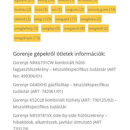
óraház
(2)
úszó
(3)
üst
(5)
üstgumi
(2)
üstszáj gumi
(14)
ütköző
(2)
üveg
(123)
üvegajtó
(17)
üvegbúra
(2)
üvegkehely
(3)
üveglap
(3)
üvegtartó
(6)
üvegtető
(2)
üvegtányér
(13)
Gorenje gépekről ötletek információk:
Gorenje NRK6191CW kombinált hűtő-
fagyasztószekrény – készülékspecifikus tudástár (ART
No: 499306/01)
Gorenje G640XHS gázfőzőlap – készülékspecifikus
tudástár (ART: 742061/01)
Gorenje K52CLB kombinált tűzhely (ART: 730125/02) –
készülékspecifikus tudástár
Gorenje NRS9181VX side-by-side hűtőszekrény –
hibakódok, alkatrészek, javítási útmutató (ART
733129)