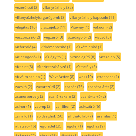
vezető cső
(2)
villanytűzhely
(32)
villanytűzhelyforgatógomb
(3)
villanytűzhely kapcsoló
(11)
világítás
(16)
visszajelző
(11)
Vitaway
(1)
vákuum
(2)
vászonzsák
(2)
végzáró
(3)
vízadagoló
(2)
vízcső
(3)
vízforraló
(4)
vízkőmentesítő
(1)
vízkőtelenítő
(1)
vízleengedő
(1)
vízlágyító
(1)
vízmelegítő
(8)
vízszelep
(5)
vízszint
(3)
vízszintszabályzó
(1)
víztartály
(5)
vízváltó szelep
(1)
WaveActive
(8)
wok
(10)
xtraspace
(1)
zacskó
(2)
zavarszűrő
(2)
zsanér
(76)
zsanéralátét
(2)
zsanérpersely
(2)
zsanértakaró
(2)
zsanértartó
(2)
zsinór
(1)
zsomp
(2)
zsírfilter
(2)
zsírszűrő
(6)
zsírálló
(1)
zöldségfiók
(50)
állítható láb
(7)
áramlás
(1)
átlátszó
(16)
égőfedél
(35)
égőfej
(1)
égőház
(9)
égőtető
(27)
ékszíj
(36)
élvédő
(5)
érzékelő
(3)