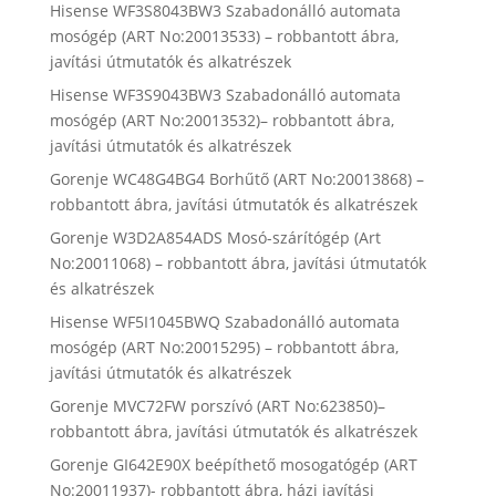
Hisense WF3S8043BW3 Szabadonálló automata
mosógép (ART No:20013533) – robbantott ábra,
javítási útmutatók és alkatrészek
Hisense WF3S9043BW3 Szabadonálló automata
mosógép (ART No:20013532)– robbantott ábra,
javítási útmutatók és alkatrészek
Gorenje WC48G4BG4 Borhűtő (ART No:20013868) –
robbantott ábra, javítási útmutatók és alkatrészek
Gorenje W3D2A854ADS Mosó-szárítógép (Art
No:20011068) – robbantott ábra, javítási útmutatók
és alkatrészek
Hisense WF5I1045BWQ Szabadonálló automata
mosógép (ART No:20015295) – robbantott ábra,
javítási útmutatók és alkatrészek
Gorenje MVC72FW porszívó (ART No:623850)–
robbantott ábra, javítási útmutatók és alkatrészek
Gorenje GI642E90X beépíthető mosogatógép (ART
No:20011937)- robbantott ábra, házi javítási