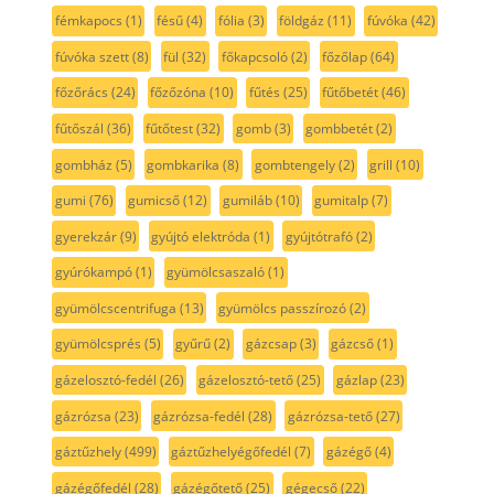
fémkapocs
(1)
fésű
(4)
fólia
(3)
földgáz
(11)
fúvóka
(42)
fúvóka szett
(8)
fül
(32)
főkapcsoló
(2)
főzőlap
(64)
főzőrács
(24)
főzőzóna
(10)
fűtés
(25)
fűtőbetét
(46)
fűtőszál
(36)
fűtőtest
(32)
gomb
(3)
gombbetét
(2)
gombház
(5)
gombkarika
(8)
gombtengely
(2)
grill
(10)
gumi
(76)
gumicső
(12)
gumiláb
(10)
gumitalp
(7)
gyerekzár
(9)
gyújtó elektróda
(1)
gyújtótrafó
(2)
gyúrókampó
(1)
gyümölcsaszaló
(1)
gyümölcscentrifuga
(13)
gyümölcs passzírozó
(2)
gyümölcsprés
(5)
gyűrű
(2)
gázcsap
(3)
gázcső
(1)
gázelosztó-fedél
(26)
gázelosztó-tető
(25)
gázlap
(23)
gázrózsa
(23)
gázrózsa-fedél
(28)
gázrózsa-tető
(27)
gáztűzhely
(499)
gáztűzhelyégőfedél
(7)
gázégő
(4)
gázégőfedél
(28)
gázégőtető
(25)
gégecső
(22)