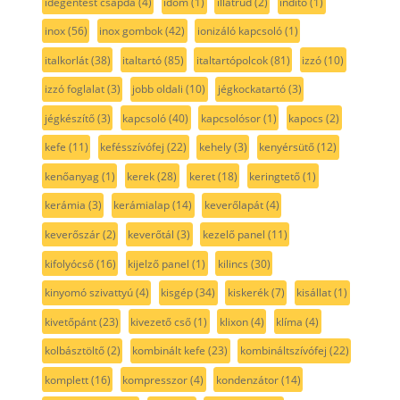
idegentest csapda
(4)
idom
(1)
illatrúd
(2)
indító
(1)
inox
(56)
inox gombok
(42)
ionizáló kapcsoló
(1)
italkorlát
(38)
italtartó
(85)
italtartópolcok
(81)
izzó
(10)
izzó foglalat
(3)
jobb oldali
(10)
jégkockatartó
(3)
jégkészítő
(3)
kapcsoló
(40)
kapcsolósor
(1)
kapocs
(2)
kefe
(11)
kefésszívófej
(22)
kehely
(3)
kenyérsütő
(12)
kenőanyag
(1)
kerek
(28)
keret
(18)
keringtető
(1)
kerámia
(3)
kerámialap
(14)
keverőlapát
(4)
keverőszár
(2)
keverőtál
(3)
kezelő panel
(11)
kifolyócső
(16)
kijelző panel
(1)
kilincs
(30)
kinyomó szivattyú
(4)
kisgép
(34)
kiskerék
(7)
kisállat
(1)
kivetőpánt
(23)
kivezető cső
(1)
klixon
(4)
klíma
(4)
kolbásztöltő
(2)
kombinált kefe
(23)
kombináltszívófej
(22)
komplett
(16)
kompresszor
(4)
kondenzátor
(14)