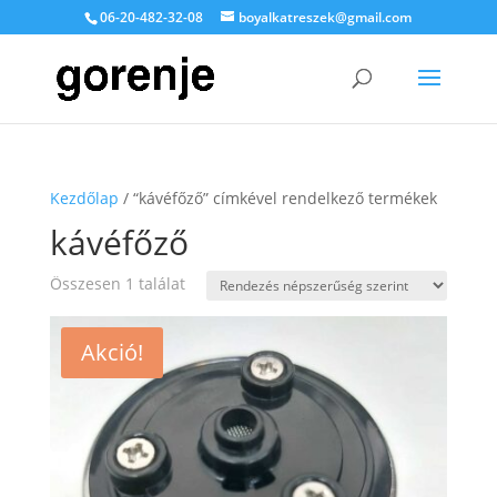
06-20-482-32-08
boyalkatreszek@gmail.com
Kezdőlap
/ “kávéfőző” címkével rendelkező termékek
kávéfőző
Összesen 1 találat
Akció!