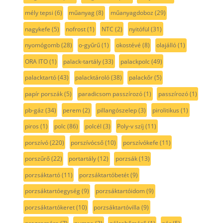
mély tepsi
(6)
műanyag
(8)
műanyagdoboz
(29)
nagykefe
(5)
nofrost
(1)
NTC
(2)
nyitófül
(31)
nyomógomb
(28)
o-gyűrű
(1)
okostévé
(8)
olajálló
(1)
ORA ITO
(1)
palack-tartály
(33)
palackpolc
(49)
palacktartó
(43)
palacktároló
(38)
palackőr
(5)
papír porszák
(5)
paradicsom passzírozó
(1)
passzírozó
(1)
pb-gáz
(34)
perem
(2)
pillangószelep
(3)
pirolitikus
(1)
piros
(1)
polc
(86)
polcél
(3)
Poly-v szíj
(11)
porszívó
(220)
porszívócső
(10)
porszívókefe
(11)
porszűrő
(22)
portartály
(12)
porzsák
(13)
porzsáktartó
(11)
porzsáktartóbetét
(9)
porzsáktartóegység
(9)
porzsáktartóidom
(9)
porzsáktartókeret
(10)
porzsáktartóvilla
(9)