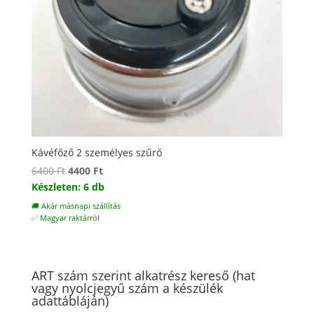
Kávéfőző 2 személyes szűrő
Original
Current
6400
Ft
4400
Ft
price
price
Készleten: 6 db
was:
is:
🚚 Akár másnapi szállítás
6400 Ft.
4400 Ft.
✅ Magyar raktárról
ART szám szerint alkatrész kereső (hat
vagy nyolcjegyű szám a készülék
adattábláján)