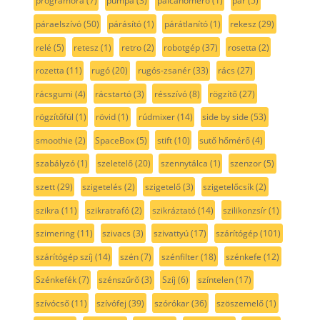
programóra
(7)
pumpa
(3)
pálcahőmérő
(1)
pár
(5)
páraelszívó
(50)
párásító
(1)
párátlanító
(1)
rekesz
(29)
relé
(5)
retesz
(1)
retro
(2)
robotgép
(37)
rosetta
(2)
rozetta
(11)
rugó
(20)
rugós-zsanér
(33)
rács
(27)
rácsgumi
(4)
rácstartó
(3)
résszívó
(8)
rögzítő
(27)
rögzítőfül
(1)
rövid
(1)
rúdmixer
(14)
side by side
(53)
smoothie
(2)
SpaceBox
(5)
stift
(10)
sutő hőmérő
(4)
szabályzó
(1)
szeletelő
(20)
szennytálca
(1)
szenzor
(5)
szett
(29)
szigetelés
(2)
szigetelő
(3)
szigetelőcsík
(2)
szikra
(11)
szikratrafó
(2)
szikráztató
(14)
szilikonzsír
(1)
szimering
(11)
szivacs
(3)
szivattyú
(17)
szárítógép
(101)
szárítógép szíj
(14)
szén
(7)
szénfilter
(18)
szénkefe
(12)
Szénkefék
(7)
szénszűrő
(3)
Szíj
(6)
színtelen
(17)
szívócső
(11)
szívófej
(39)
szórókar
(36)
szöszemelő
(1)