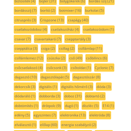
biztosíték
(4)
bojler
(31)
bolygókerék
(6)
bordás szíj
(21)
bordásszíj
(7)
borító
(2)
botmixer
(16)
burkolat
(5)
citrusprés
(3)
Crispzone
(13)
csapágy
(40)
csatlakozódoboz
(4)
csatlakozóház
(4)
csatlakozóidom
(1)
csavar
(7)
csavartakaró
(7)
csepptartály
(3)
csepptálca
(3)
csiga
(2)
csillag
(2)
csillámlap
(11)
csillámlemez
(12)
csúszka
(2)
cső
(49)
csőbilincs
(6)
csőcsatlakozó
(4)
csőcsonk
(3)
csőtoldat
(1)
Cyclonic
(7)
dagasztó
(10)
dagasztólapát
(5)
dagasztószár
(8)
dekorcsík
(3)
digitális
(1)
digitális hőmérő
(3)
dióda
(3)
diódaráló
(1)
dobborda
(3)
doboz
(31)
dobtartó
(2)
dobtömítés
(1)
drótpolc
(9)
dugó
(1)
díszléc
(5)
E14
(1)
edény
(5)
egyszintes
(7)
elektronika
(13)
elektróda
(8)
elválasztó
(1)
előlap
(60)
energia szabályzó
(2)