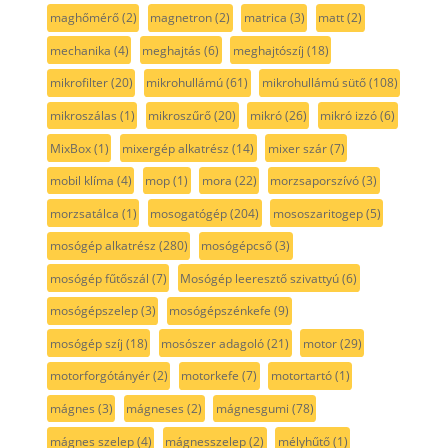
maghőmérő
(2)
magnetron
(2)
matrica
(3)
matt
(2)
mechanika
(4)
meghajtás
(6)
meghajtószíj
(18)
mikrofilter
(20)
mikrohullámú
(61)
mikrohullámú sütő
(108)
mikroszálas
(1)
mikroszűrő
(20)
mikró
(26)
mikró izzó
(6)
MixBox
(1)
mixergép alkatrész
(14)
mixer szár
(7)
mobil klíma
(4)
mop
(1)
mora
(22)
morzsaporszívó
(3)
morzsatálca
(1)
mosogatógép
(204)
mososzaritogep
(5)
mosógép alkatrész
(280)
mosógépcső
(3)
mosógép fűtőszál
(7)
Mosógép leeresztő szivattyú
(6)
mosógépszelep
(3)
mosógépszénkefe
(9)
mosógép szíj
(18)
mosószer adagoló
(21)
motor
(29)
motorforgótányér
(2)
motorkefe
(7)
motortartó
(1)
mágnes
(3)
mágneses
(2)
mágnesgumi
(78)
mágnes szelep
(4)
mágnesszelep
(2)
mélyhűtő
(1)