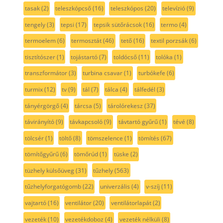
tasak
(2)
teleszkópcső
(16)
teleszkópos
(20)
televízió
(9)
tengely
(3)
tepsi
(17)
tepsik sütőrácsok
(16)
termo
(4)
termoelem
(6)
termosztát
(46)
tető
(16)
textil porzsák
(6)
tisztítószer
(1)
tojástartó
(7)
toldócső
(11)
tolóka
(1)
transzformátor
(3)
turbina csavar
(1)
turbókefe
(6)
turmix
(12)
tv
(9)
tál
(7)
tálca
(4)
tálfedél
(3)
tányérgörgő
(4)
tárcsa
(5)
tárolórekesz
(37)
távirányító
(9)
távkapcsoló
(9)
távtartó gyűrű
(1)
tévé
(8)
tölcsér
(1)
töltő
(8)
tömszelence
(1)
tömítés
(67)
tömítőgyűrű
(6)
tömőrúd
(1)
tüske
(2)
tüzhely külsőüveg
(31)
tűzhely
(563)
tűzhelyforgatógomb
(22)
univerzális
(4)
v-szíj
(11)
vajtartó
(16)
ventilátor
(20)
ventilátorlapát
(2)
vezeték
(10)
vezetékdoboz
(4)
vezeték nélküli
(8)