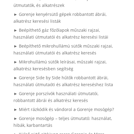
útmutatók, és alkatrészek
► Gorenje kenyérsütő gépek robbantott ábrái,
alkatrész keresési listák
► Beépíthető gáz főzőlapok műszaki rajzai,
használati útmutatói és alkatrész keresési listái
► Beépíthető mikrohullámú sütők műszaki rajzai,
használati útmutatói és alkatrész keresés
► Mikrohullámú sütők leírásai, műszaki rajzai,
alkatrész keresésben segítség
► Gorenje Side by Side hűtők robbantott ábrái,
használati útmutaóti és alkatrész kereséshez lista
► Gorenje porszívók használati útmutatói,
robbantott ábrái és alkatrész keresés
► Miért rázkódik és vándorol a Gorenje mosógép?
► Gorenje mosógép – teljes útmutató: használat,
hibák, karbantartás