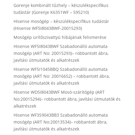
Gorenje kombinált tűzhely – készülékspecifikus
tudástár (Gorenje K6351WF – 595210)
Hisense mosógép – készülékspecifikus tudástár
(Hisense WF5I8043BWF-20015293)
Mosógép ürítőszivattyú hibájának felismerése
Hisense WF5I8043BWF Szabadonálló automata
mosógép (ART No: 20015293)– robbantott ábra,
javítási útmutatók és alkatrészek
Hisense WF5I1045BBQ Szabadonálló automata
mosógép (ART No: 20016652) – robbantott ábra,
javítási útmutatók és alkatrészek
Hisense WD5I8043BWF Mosó-szárítógép (ART
No:20015294)– robbantott ábra, javítási útmutatók és
alkatrészek
Hisense WF3S9043BB3 Szabadonálló automata
mosógép (ART No:20013534)– robbantott ábra,
javítási útmutatók és alkatrészek