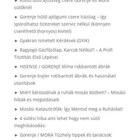
► Külső sütő ajtóüveg csere Gorenje és Mora
sütőknél
► Gorenje hűtő ajtógumi csere házilag – így
spórolhatsz tízezreket szerviz nélkül (Könnyen
cserélhető (hornyos) kivitel)
► Gyakran Ismételt Kérdések (GYIK)
► Ragyogó Gázfőzőlap, Karcok Nélkül? – A Profi
Tisztítás Első Lépései
► HISENSE / GORENJE klíma robbantott ábrák
► Gorenje bojler robbantott ábrák, és használati
utasítások
► Miért károsodnak a ruhák mosás közben? – Mosási
hibák és megoldásaik
► Mosási Katasztrófák: Így Mentsd meg a Ruháidat!
► 4 sütési hiba ami lehet hogy nem sütő
meghibásodás:
► Gorenje / MORA Tűzhely tippek és tanácsok: