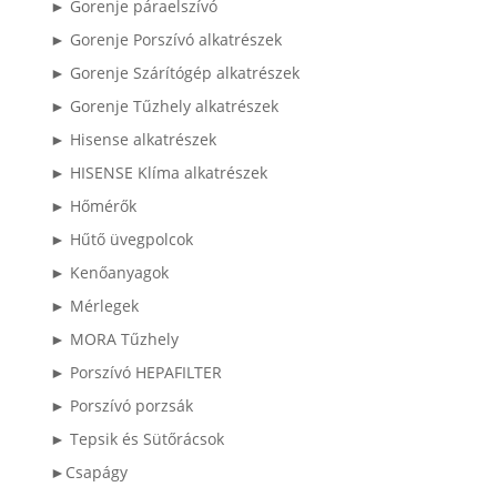
► Gorenje páraelszívó
► Gorenje Porszívó alkatrészek
► Gorenje Szárítógép alkatrészek
► Gorenje Tűzhely alkatrészek
► Hisense alkatrészek
► HISENSE Klíma alkatrészek
► Hőmérők
► Hűtő üvegpolcok
► Kenőanyagok
► Mérlegek
► MORA Tűzhely
► Porszívó HEPAFILTER
► Porszívó porzsák
► Tepsik és Sütőrácsok
►Csapágy