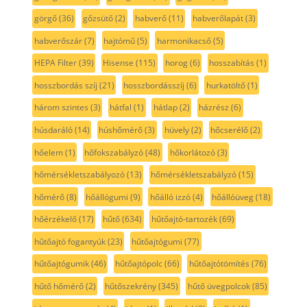
görgő
(36)
gőzsütő
(2)
habverő
(11)
habverőlapát
(3)
habverőszár
(7)
hajtómű
(5)
harmonikacső
(5)
HEPA Filter
(39)
Hisense
(115)
horog
(6)
hosszabítás
(1)
hosszbordás szíj
(21)
hosszbordásszíj
(6)
hurkatöltő
(1)
három szintes
(3)
hátfal
(1)
hátlap
(2)
házrész
(6)
húsdaráló
(14)
húshőmérő
(3)
hüvely
(2)
hőcserélő
(2)
hőelem
(1)
hőfokszabályzó
(48)
hőkorlátozó
(3)
hőmérsékletszabályozó
(13)
hőmérsékletszabályzó
(15)
hőmérő
(8)
hőállógumi
(9)
hőálló izzó
(4)
hőállóüveg
(18)
hőérzékelő
(17)
hűtő
(634)
hűtőajtó-tartozék
(69)
hűtőajtó fogantyúk
(23)
hűtőajtógumi
(77)
hűtőajtógumik
(46)
hűtőajtópolc
(66)
hűtőajtótömítés
(76)
hűtő hőmérő
(2)
hűtőszekrény
(345)
hűtő üvegpolcok
(85)