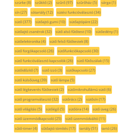
szürke
(8)
szűkítő
(2)
szűrő
(97)
szűrőház
(5)
sárga
(1)
sín
(27)
sótartály
(12)
sütési funkcióválasztó
(34)
sütő
(377)
sütőajtó gumi
(10)
sütőajtópánt
(22)
sütőajtó zsanérok
(32)
sütő alsó fűtőtest
(10)
sütőedény
(1)
sütőelektronika
(4)
sütő felső fűtőtestek
(8)
sütő forgókapcsoló
(26)
sütőfunkciókapcsoló
(30)
sütő funkcióválasztó kapcsolók
(26)
sütő fűtőszálak
(15)
sütőidőzítő
(7)
sütő izzó
(3)
sütőkapcsoló
(27)
sütő külsőüveg
(39)
sütő lámpa
(5)
sütő légkeverés fűtőtestek
(2)
sütőmikrohullámú sütő
(6)
sütő programválasztó
(32)
sütőrács
(2)
sütősín
(17)
sütő világítás
(5)
sütőégő
(5)
sütőóra
(14)
sütő üveg
(26)
sütő üzemmódkapcsoló
(25)
sütő üzemmódváltó
(11)
sűtő-timer
(4)
sűtőajtó tömítés
(17)
tartály
(51)
tartó
(26)