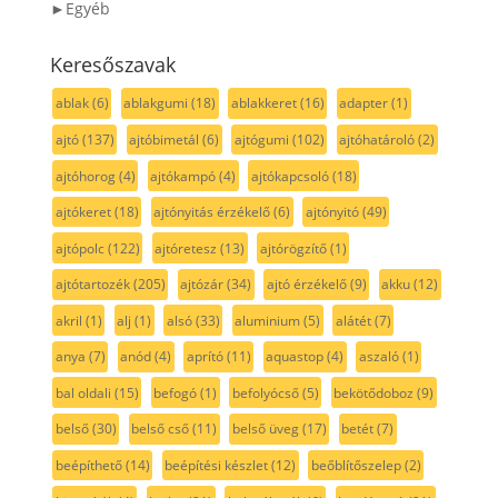
►Egyéb
Keresőszavak
ablak
(6)
ablakgumi
(18)
ablakkeret
(16)
adapter
(1)
ajtó
(137)
ajtóbimetál
(6)
ajtógumi
(102)
ajtóhatároló
(2)
ajtóhorog
(4)
ajtókampó
(4)
ajtókapcsoló
(18)
ajtókeret
(18)
ajtónyitás érzékelő
(6)
ajtónyitó
(49)
ajtópolc
(122)
ajtóretesz
(13)
ajtórögzítő
(1)
ajtótartozék
(205)
ajtózár
(34)
ajtó érzékelő
(9)
akku
(12)
akril
(1)
alj
(1)
alsó
(33)
aluminium
(5)
alátét
(7)
anya
(7)
anód
(4)
aprító
(11)
aquastop
(4)
aszaló
(1)
bal oldali
(15)
befogó
(1)
befolyócső
(5)
bekötődoboz
(9)
belső
(30)
belső cső
(11)
belső üveg
(17)
betét
(7)
beépíthető
(14)
beépítési készlet
(12)
beőblítőszelep
(2)