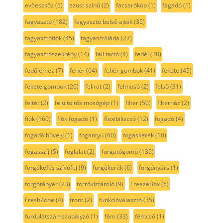
evőeszköz
(5)
ezüst színű
(2)
facsarókúp
(1)
fagadó
(1)
fagyasztó
(182)
fagyasztó belső ajtók
(35)
fagyasztófiók
(45)
fagyasztóláda
(27)
fagyasztószekrény
(14)
fali tartó
(4)
fedél
(38)
fedőlemez
(7)
fehér
(64)
fehér gombok
(41)
fekete
(45)
fekete gombok
(26)
felirat
(2)
felmosó
(2)
felső
(31)
feltét
(2)
felültöltős mosógép
(1)
filter
(50)
filterház
(2)
fiók
(160)
fiók fogadó
(1)
flexibiliscső
(12)
fogadó
(4)
fogadó hüvely
(1)
fogantyú
(60)
fogaskerék
(10)
fogasszíj
(5)
foglalat
(2)
forgatógomb
(135)
forgókefés szívófej
(9)
forgókerék
(6)
forgónyárs
(1)
forgótányér
(23)
forróvíztároló
(9)
FreezeBox
(6)
FreshZone
(4)
front
(2)
funkcióválasztó
(35)
furdulatszámszabályzó
(1)
fém
(33)
fémcső
(1)