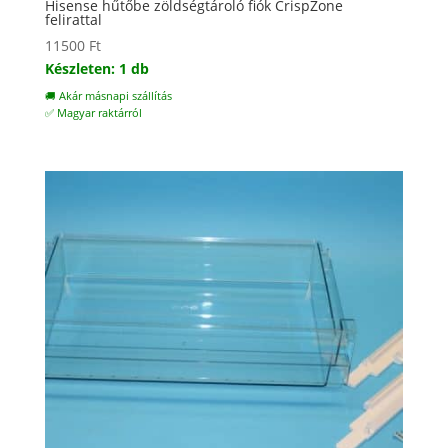
Hisense hűtőbe zöldségtároló fiók CrispZone
felirattal
11500
Ft
Készleten: 1 db
🚚 Akár másnapi szállítás
✅ Magyar raktárról