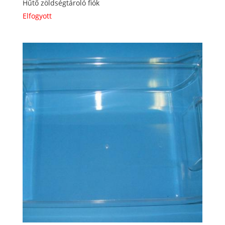
Hűtő zöldségtároló fiók
Elfogyott