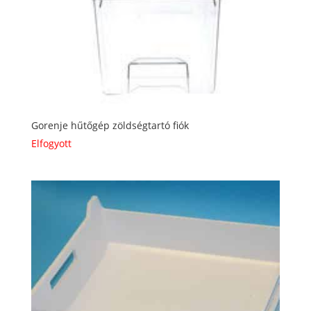
Gorenje hűtőgép zöldségtartó fiók
Elfogyott