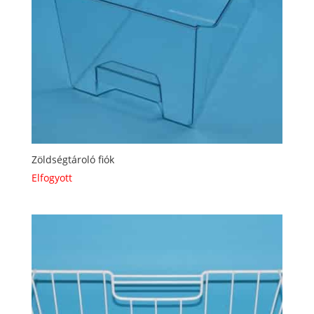
Zöldségtároló fiók
Elfogyott