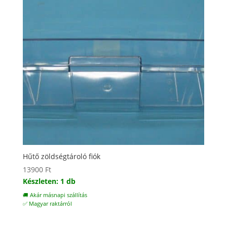
Hűtő zöldségtároló fiók
13900
Ft
Készleten: 1 db
🚚 Akár másnapi szállítás
✅ Magyar raktárról