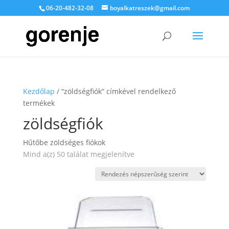
06-20-482-32-08
boyalkatreszek@gmail.com
Kezdőlap
/ “zöldségfiók” címkével rendelkező
termékek
zöldségfiók
Hűtőbe zöldséges fiókok
Sorted
Mind a(z) 50 találat megjelenítve
by
popularity