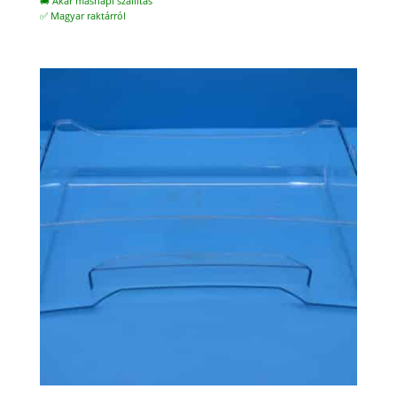
🚚 Akár másnapi szállítás
✅ Magyar raktárról