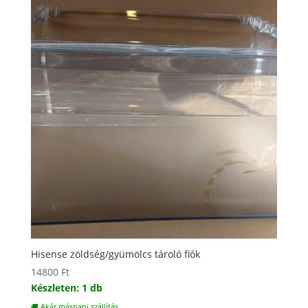
Hisense zöldség/gyümölcs tároló fiók
14800
Ft
Készleten: 1 db
🚚 Akár másnapi szállítás