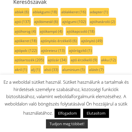
Keresőszavak
ablak
(6)
ablakgumi
(18)
ablakkeret
(16)
adapter
(1)
ajtó
(137)
ajtóbimetál
(6)
ajtógumi
(102)
ajtóhatároló
(2)
ajtóhorog
(4)
ajtókampó
(4)
ajtókapcsoló
(18)
ajtókeret
(18)
ajtónyitás érzékelő
(6)
ajtónyitó
(49)
ajtópolc
(122)
ajtóretesz
(13)
ajtórögzítő
(1)
ajtótartozék
(205)
ajtózár
(34)
ajtó érzékelő
(9)
akku
(12)
akril
(1)
alj
(1)
alsó
(33)
aluminium
(5)
alátét
(7)
anya
(7)
anód
(4)
aprító
(11)
aquastop
(4)
aszaló
(1)
Ez a weboldal sütiket használ. Sütiket használunk a tartalmak és
bal oldali
(15)
befogó
(1)
befolyócső
(5)
bekötődoboz
(9)
hirdetések személyre szabásához, közösségi funkciók
biztosításához, valamint weboldalforgalmunk elemzéséhez. A
belső
(30)
belső cső
(11)
belső üveg
(17)
betét
(7)
weboldalon való böngészés folytatásával Ön hozzájárul a sütik
beépíthető
(14)
beépítési készlet
(12)
beőblítőszelep
(2)
használatához.
Elfogadom
Elutasítom
biztosíték
(4)
bojler
(31)
bolygókerék
(6)
bordás szíj
(21)
Tudjon meg többet!
bordásszíj
(7)
borító
(2)
botmixer
(16)
burkolat
(5)