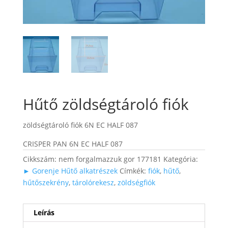
Hűtő zöldségtároló fiók
zöldségtároló fiók 6N EC HALF 087
CRISPER PAN 6N EC HALF 087
Cikkszám:
nem forgalmazzuk gor 177181
Kategória:
► Gorenje Hűtő alkatrészek
Címkék:
fiók
,
hűtő
,
hűtőszekrény
,
tárolórekesz
,
zöldségfiók
Leírás