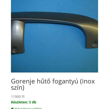
Gorenje hűtő fogantyú (inox
szín)
11900
Ft
Készleten: 3 db
🚚 Akár másnapi szállítás