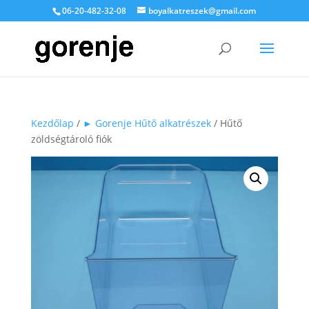
06-20-482-32-08
boyalkatreszek@gmail.com
Kezdőlap
/
► Gorenje Hűtő alkatrészek
/ Hűtő
zöldségtároló fiók