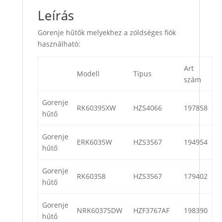
Leírás
Gorenje hűtők melyekhez a zöldséges fiók
használható:
Art
Modell
Típus
szám
Gorenje
RK60395XW
HZS4066
197858
hűtő
Gorenje
ERK6035W
HZS3567
194954
hűtő
Gorenje
RK60358
HZS3567
179402
hűtő
Gorenje
NRK60375DW
HZF3767AF
198390
hűtő