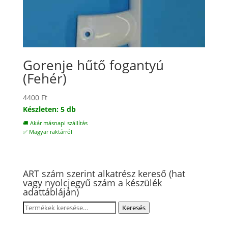
Gorenje hűtő fogantyú
(Fehér)
4400
Ft
Készleten: 5 db
🚚 Akár másnapi szállítás
✅ Magyar raktárról
ART szám szerint alkatrész kereső (hat
vagy nyolcjegyű szám a készülék
adattábláján)
Keresés
Keresés
a