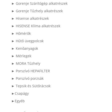
► Gorenje Szárítógép alkatrészek
► Gorenje Tűzhely alkatrészek
► Hisense alkatrészek
► HISENSE Klíma alkatrészek
► Hőmérők
► Hűtő üvegpolcok
► Kenőanyagok
► Mérlegek
► MORA Tűzhely
► Porszívó HEPAFILTER
► Porszívó porzsák
► Tepsik és Sütőrácsok
►Csapágy
►Egyéb