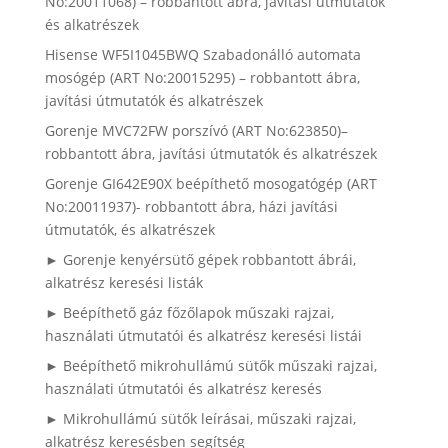
No:20011068) – robbantott ábra, javítási útmutatók
és alkatrészek
Hisense WF5I1045BWQ Szabadonálló automata
mosógép (ART No:20015295) – robbantott ábra,
javítási útmutatók és alkatrészek
Gorenje MVC72FW porszívó (ART No:623850)–
robbantott ábra, javítási útmutatók és alkatrészek
Gorenje GI642E90X beépíthető mosogatógép (ART
No:20011937)- robbantott ábra, házi javítási
útmutatók, és alkatrészek
► Gorenje kenyérsütő gépek robbantott ábrái,
alkatrész keresési listák
► Beépíthető gáz főzőlapok műszaki rajzai,
használati útmutatói és alkatrész keresési listái
► Beépíthető mikrohullámú sütők műszaki rajzai,
használati útmutatói és alkatrész keresés
► Mikrohullámú sütők leírásai, műszaki rajzai,
alkatrész keresésben segítség