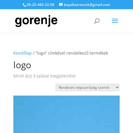
06-20-482-32-08
boyalkatreszek@gmail.com
Kezdőlap
/ “logo” címkével rendelkező termékek
logo
Sorted
Mind a(z) 3 találat megjelenítve
by
popularity