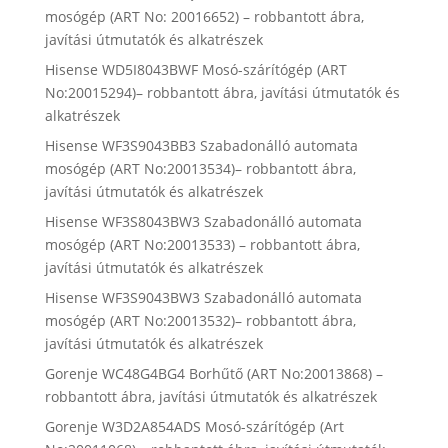
mosógép (ART No: 20016652) – robbantott ábra,
javítási útmutatók és alkatrészek
Hisense WD5I8043BWF Mosó-szárítógép (ART
No:20015294)– robbantott ábra, javítási útmutatók és
alkatrészek
Hisense WF3S9043BB3 Szabadonálló automata
mosógép (ART No:20013534)– robbantott ábra,
javítási útmutatók és alkatrészek
Hisense WF3S8043BW3 Szabadonálló automata
mosógép (ART No:20013533) – robbantott ábra,
javítási útmutatók és alkatrészek
Hisense WF3S9043BW3 Szabadonálló automata
mosógép (ART No:20013532)– robbantott ábra,
javítási útmutatók és alkatrészek
Gorenje WC48G4BG4 Borhűtő (ART No:20013868) –
robbantott ábra, javítási útmutatók és alkatrészek
Gorenje W3D2A854ADS Mosó-szárítógép (Art