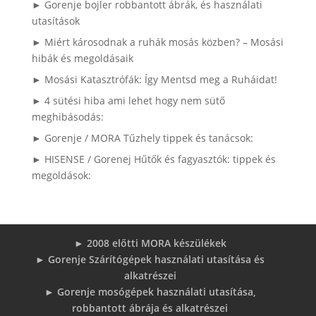
► Gorenje bojler robbantott ábrák, és használati
utasítások
► Miért károsodnak a ruhák mosás közben? – Mosási
hibák és megoldásaik
► Mosási Katasztrófák: Így Mentsd meg a Ruháidat!
► 4 sütési hiba ami lehet hogy nem sütő
meghibásodás:
► Gorenje / MORA Tűzhely tippek és tanácsok:
► HISENSE / Gorenej Hűtők és fagyasztók: tippek és
megoldások:
► 2008 előtti MORA készülékek
► Gorenje Szárítógépek használati utasítása és
alkatrészei
► Gorenje mosógépek használati utasítása,
robbantott ábrája és alkatrészei