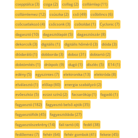
csepptálca
(3)
csiga
(2)
csillag
(2)
csillámlap
(11)
csillámlemez
(12)
csúszka
(2)
cső
(49)
csőbilincs
(6)
csőcsatlakozó
(4)
csőcsonk
(3)
csőtoldat
(1)
Cyclonic
(7)
dagasztó
(10)
dagasztólapát
(5)
dagasztószár
(8)
dekorcsík
(3)
digitális
(1)
digitális hőmérő
(3)
dióda
(3)
diódaráló
(1)
dobborda
(3)
doboz
(31)
dobtartó
(2)
dobtömítés
(1)
drótpolc
(9)
dugó
(1)
díszléc
(5)
E14
(1)
edény
(5)
egyszintes
(7)
elektronika
(13)
elektróda
(8)
elválasztó
(1)
előlap
(60)
energia szabályzó
(2)
evőeszköz
(5)
ezüst színű
(2)
facsarókúp
(1)
fagadó
(1)
fagyasztó
(182)
fagyasztó belső ajtók
(35)
fagyasztófiók
(45)
fagyasztóláda
(27)
fagyasztószekrény
(14)
fali tartó
(4)
fedél
(38)
fedőlemez
(7)
fehér
(64)
fehér gombok
(41)
fekete
(45)