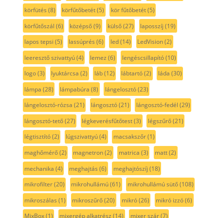
körfütés
(8)
körfűtőbetét
(5)
kör fűtőbetét
(5)
körfűtőszál
(6)
középső
(9)
külső
(27)
laposszíj
(19)
lapos tepsi
(5)
lassúprés
(6)
led
(14)
LedVision
(2)
leeresztő szivattyú
(4)
lemez
(6)
lengéscsillapító
(10)
logo
(3)
lyuktárcsa
(2)
láb
(12)
lábtartó
(2)
láda
(30)
lámpa
(28)
lámpabúra
(8)
lángelosztó
(23)
lángelosztó-rózsa
(21)
lángosztó
(21)
lángosztó-fedél
(29)
lángosztó-tető
(27)
légkeverésfűtőtest
(3)
légszűrő
(21)
légtisztító
(2)
lúgszivattyú
(4)
macsakszőr
(1)
maghőmérő
(2)
magnetron
(2)
matrica
(3)
matt
(2)
mechanika
(4)
meghajtás
(6)
meghajtószíj
(18)
mikrofilter
(20)
mikrohullámú
(61)
mikrohullámú sütő
(108)
mikroszálas
(1)
mikroszűrő
(20)
mikró
(26)
mikró izzó
(6)
MixBox
(1)
mixergép alkatrész
(14)
mixer szár
(7)