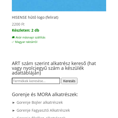
HISENSE hűtő logo (felirat)
2200
Ft
Készleten: 2 db
🚚 Akár másnapi szállítás
✅ Magyar raktárról
ART szám szerint alkatrész kereső (hat
vagy nyolcjegyű szám a készülék
adattábláján)
Keresés
Keresés
a
következőre:
Gorenje és MORA alkatrészek:
► Gorenje Bojler alkatrészek
► Gorenje Fagyasztó Alkatrészek