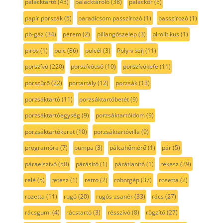
palacktartó
(43)
palacktároló
(38)
palackőr
(5)
papír porszák
(5)
paradicsom passzírozó
(1)
passzírozó
(1)
pb-gáz
(34)
perem
(2)
pillangószelep
(3)
pirolitikus
(1)
piros
(1)
polc
(86)
polcél
(3)
Poly-v szíj
(11)
porszívó
(220)
porszívócső
(10)
porszívókefe
(11)
porszűrő
(22)
portartály
(12)
porzsák
(13)
porzsáktartó
(11)
porzsáktartóbetét
(9)
porzsáktartóegység
(9)
porzsáktartóidom
(9)
porzsáktartókeret
(10)
porzsáktartóvilla
(9)
programóra
(7)
pumpa
(3)
pálcahőmérő
(1)
pár
(5)
páraelszívó
(50)
párásító
(1)
párátlanító
(1)
rekesz
(29)
relé
(5)
retesz
(1)
retro
(2)
robotgép
(37)
rosetta
(2)
rozetta
(11)
rugó
(20)
rugós-zsanér
(33)
rács
(27)
rácsgumi
(4)
rácstartó
(3)
résszívó
(8)
rögzítő
(27)