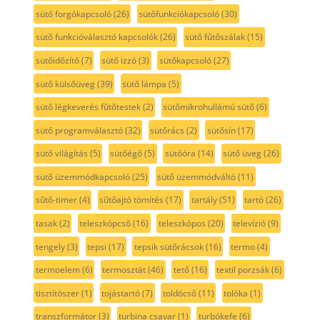
sütő forgókapcsoló
(26)
sütőfunkciókapcsoló
(30)
sütő funkcióválasztó kapcsolók
(26)
sütő fűtőszálak
(15)
sütőidőzítő
(7)
sütő izzó
(3)
sütőkapcsoló
(27)
sütő külsőüveg
(39)
sütő lámpa
(5)
sütő légkeverés fűtőtestek
(2)
sütőmikrohullámú sütő
(6)
sütő programválasztó
(32)
sütőrács
(2)
sütősín
(17)
sütő világítás
(5)
sütőégő
(5)
sütőóra
(14)
sütő üveg
(26)
sütő üzemmódkapcsoló
(25)
sütő üzemmódváltó
(11)
sűtő-timer
(4)
sűtőajtó tömítés
(17)
tartály
(51)
tartó
(26)
tasak
(2)
teleszkópcső
(16)
teleszkópos
(20)
televízió
(9)
tengely
(3)
tepsi
(17)
tepsik sütőrácsok
(16)
termo
(4)
termoelem
(6)
termosztát
(46)
tető
(16)
textil porzsák
(6)
tisztítószer
(1)
tojástartó
(7)
toldócső
(11)
tolóka
(1)
transzformátor
(3)
turbina csavar
(1)
turbókefe
(6)