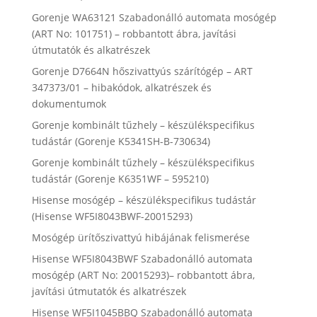
Gorenje WA63121 Szabadonálló automata mosógép
(ART No: 101751) – robbantott ábra, javítási
útmutatók és alkatrészek
Gorenje D7664N hőszivattyús szárítógép – ART
347373/01 – hibakódok, alkatrészek és
dokumentumok
Gorenje kombinált tűzhely – készülékspecifikus
tudástár (Gorenje K5341SH-B-730634)
Gorenje kombinált tűzhely – készülékspecifikus
tudástár (Gorenje K6351WF – 595210)
Hisense mosógép – készülékspecifikus tudástár
(Hisense WF5I8043BWF-20015293)
Mosógép ürítőszivattyú hibájának felismerése
Hisense WF5I8043BWF Szabadonálló automata
mosógép (ART No: 20015293)– robbantott ábra,
javítási útmutatók és alkatrészek
Hisense WF5I1045BBQ Szabadonálló automata