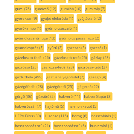
gumi
(76)
gumicső
(12)
gumiláb
(10)
gumitalp
(7)
gyerekzár
(9)
gyújtó elektróda
(1)
gyújtótrafó
(2)
gyúrókampó
(1)
gyümölcsaszaló
(1)
gyümölcscentrifuga
(13)
gyümölcs passzírozó
(2)
gyümölcsprés
(5)
gyűrű
(2)
gázcsap
(3)
gázcső
(1)
gázelosztó-fedél
(26)
gázelosztó-tető
(25)
gázlap
(23)
gázrózsa
(23)
gázrózsa-fedél
(28)
gázrózsa-tető
(27)
gáztűzhely
(499)
gáztűzhelyégőfedél
(7)
gázégő
(4)
gázégőfedél
(28)
gázégőtető
(25)
gégecső
(22)
görgő
(36)
gőzsütő
(2)
habverő
(11)
habverőlapát
(3)
habverőszár
(7)
hajtómű
(5)
harmonikacső
(5)
HEPA Filter
(39)
Hisense
(115)
horog
(6)
hosszabítás
(1)
hosszbordás szíj
(21)
hosszbordásszíj
(6)
hurkatöltő
(1)