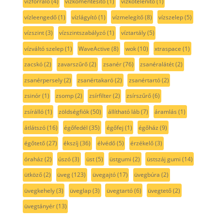
vízforraló
(4)
vízkőmentesítő
(1)
vízkőtelenítő
(1)
vízleengedő
(1)
vízlágyító
(1)
vízmelegítő
(8)
vízszelep
(5)
vízszint
(3)
vízszintszabályzó
(1)
víztartály
(5)
vízváltó szelep
(1)
WaveActive
(8)
wok
(10)
xtraspace
(1)
zacskó
(2)
zavarszűrő
(2)
zsanér
(76)
zsanéralátét
(2)
zsanérpersely
(2)
zsanértakaró
(2)
zsanértartó
(2)
zsinór
(1)
zsomp
(2)
zsírfilter
(2)
zsírszűrő
(6)
zsírálló
(1)
zöldségfiók
(50)
állítható láb
(7)
áramlás
(1)
átlátszó
(16)
égőfedél
(35)
égőfej
(1)
égőház
(9)
égőtető
(27)
ékszíj
(36)
élvédő
(5)
érzékelő
(3)
óraház
(2)
úszó
(3)
üst
(5)
üstgumi
(2)
üstszáj gumi
(14)
ütköző
(2)
üveg
(123)
üvegajtó
(17)
üvegbúra
(2)
üvegkehely
(3)
üveglap
(3)
üvegtartó
(6)
üvegtető
(2)
üvegtányér
(13)