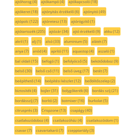
ajtóhorog
(4)
ajtókampó
(4)
ajtókapcsoló
(18)
ajtókeret
(18)
ajtónyitás érzékelő
(6)
ajtónyitó
(49)
ajtópolc
(122)
ajtóretesz
(13)
ajtórögzítő
(1)
ajtótartozék
(205)
ajtózár
(34)
ajtó érzékelő
(9)
akku
(12)
akril
(1)
alj
(1)
alsó
(33)
aluminium
(5)
alátét
(7)
anya
(7)
anód
(4)
aprító
(11)
aquastop
(4)
aszaló
(1)
bal oldali
(15)
befogó
(1)
befolyócső
(5)
bekötődoboz
(9)
belső
(30)
belső cső
(11)
belső üveg
(17)
betét
(7)
beépíthető
(14)
beépítési készlet
(12)
beőblítőszelep
(2)
biztosíték
(4)
bojler
(31)
bolygókerék
(6)
bordás szíj
(21)
bordásszíj
(7)
borító
(2)
botmixer
(16)
burkolat
(5)
citrusprés
(3)
Crispzone
(13)
csapágy
(40)
csatlakozódoboz
(4)
csatlakozóház
(4)
csatlakozóidom
(1)
csavar
(7)
csavartakaró
(7)
csepptartály
(3)