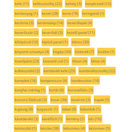
kefe
(11)
kefésszívófej
(22)
kehely
(3)
kenyérsütő
(12)
kenőanyag
(1)
kerek
(28)
keret
(18)
keringtető
(1)
kerámia
(3)
kerámialap
(14)
keverőlapát
(4)
keverőszár
(2)
keverőtál
(3)
kezelő panel
(11)
kifolyócső
(16)
kijelző panel
(1)
kilincs
(30)
kinyomó szivattyú
(4)
kisgép
(34)
kiskerék
(7)
kisállat
(1)
kivetőpánt
(23)
kivezető cső
(1)
klixon
(4)
klíma
(4)
kolbásztöltő
(2)
kombinált kefe
(23)
kombináltszívófej
(22)
komplett
(16)
kompresszor
(4)
kondenzátor
(14)
konyhai mérleg
(1)
korlát
(6)
koronafűtés
(3)
koszorú fűtőszál
(3)
kosár
(34)
kosársín
(3)
kupak
(5)
kuplung
(8)
kutyaszőr
(1)
kábel
(9)
kábeldob
(1)
kávédaráló
(3)
kávéfőző
(1)
kémény
(1)
kés
(16)
késtisztító
(1)
készlet
(38)
kétszintes
(4)
kézimixer
(5)