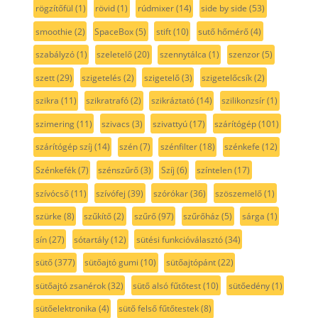
rögzítőfül
(1)
rövid
(1)
rúdmixer
(14)
side by side
(53)
smoothie
(2)
SpaceBox
(5)
stift
(10)
sutő hőmérő
(4)
szabályzó
(1)
szeletelő
(20)
szennytálca
(1)
szenzor
(5)
szett
(29)
szigetelés
(2)
szigetelő
(3)
szigetelőcsík
(2)
szikra
(11)
szikratrafó
(2)
szikráztató
(14)
szilikonzsír
(1)
szimering
(11)
szivacs
(3)
szivattyú
(17)
szárítógép
(101)
szárítógép szíj
(14)
szén
(7)
szénfilter
(18)
szénkefe
(12)
Szénkefék
(7)
szénszűrő
(3)
Szíj
(6)
színtelen
(17)
szívócső
(11)
szívófej
(39)
szórókar
(36)
szöszemelő
(1)
szürke
(8)
szűkítő
(2)
szűrő
(97)
szűrőház
(5)
sárga
(1)
sín
(27)
sótartály
(12)
sütési funkcióválasztó
(34)
sütő
(377)
sütőajtó gumi
(10)
sütőajtópánt
(22)
sütőajtó zsanérok
(32)
sütő alsó fűtőtest
(10)
sütőedény
(1)
sütőelektronika
(4)
sütő felső fűtőtestek
(8)