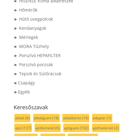
► HISENSE Klíma alkatrészek
► Hőmérők
► Hűtő üvegpolcok
► Kenőanyagok
► Mérlegek
► MORA Tűzhely
► Porszívó HEPAFILTER
► Porszívó porzsák
► Tepsik és Sütőrácsok
►Csapágy
►Egyéb
Keresőszavak
ablak
(6)
ablakgumi
(18)
ablakkeret
(16)
adapter
(1)
ajtó
(137)
ajtóbimetál
(6)
ajtógumi
(102)
ajtóhatároló
(2)