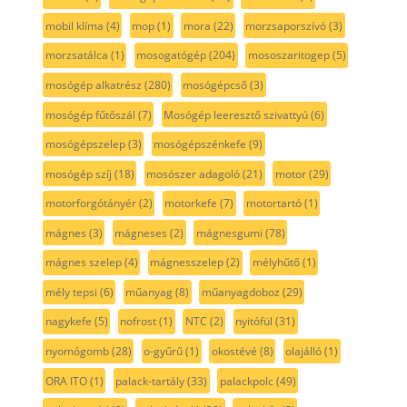
mobil klíma
(4)
mop
(1)
mora
(22)
morzsaporszívó
(3)
morzsatálca
(1)
mosogatógép
(204)
mososzaritogep
(5)
mosógép alkatrész
(280)
mosógépcső
(3)
mosógép fűtőszál
(7)
Mosógép leeresztő szivattyú
(6)
mosógépszelep
(3)
mosógépszénkefe
(9)
mosógép szíj
(18)
mosószer adagoló
(21)
motor
(29)
motorforgótányér
(2)
motorkefe
(7)
motortartó
(1)
mágnes
(3)
mágneses
(2)
mágnesgumi
(78)
mágnes szelep
(4)
mágnesszelep
(2)
mélyhűtő
(1)
mély tepsi
(6)
műanyag
(8)
műanyagdoboz
(29)
nagykefe
(5)
nofrost
(1)
NTC
(2)
nyitófül
(31)
nyomógomb
(28)
o-gyűrű
(1)
okostévé
(8)
olajálló
(1)
ORA ITO
(1)
palack-tartály
(33)
palackpolc
(49)