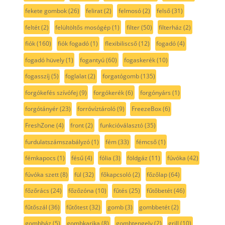
fekete gombok
(26)
felirat
(2)
felmosó
(2)
felső
(31)
feltét
(2)
felültöltős mosógép
(1)
filter
(50)
filterház
(2)
fiók
(160)
fiók fogadó
(1)
flexibiliscső
(12)
fogadó
(4)
fogadó hüvely
(1)
fogantyú
(60)
fogaskerék
(10)
fogasszíj
(5)
foglalat
(2)
forgatógomb
(135)
forgókefés szívófej
(9)
forgókerék
(6)
forgónyárs
(1)
forgótányér
(23)
forróvíztároló
(9)
FreezeBox
(6)
FreshZone
(4)
front
(2)
funkcióválasztó
(35)
furdulatszámszabályzó
(1)
fém
(33)
fémcső
(1)
fémkapocs
(1)
fésű
(4)
fólia
(3)
földgáz
(11)
fúvóka
(42)
fúvóka szett
(8)
fül
(32)
főkapcsoló
(2)
főzőlap
(64)
főzőrács
(24)
főzőzóna
(10)
fűtés
(25)
fűtőbetét
(46)
fűtőszál
(36)
fűtőtest
(32)
gomb
(3)
gombbetét
(2)
gombház
(5)
gombkarika
(8)
gombtengely
(2)
grill
(10)