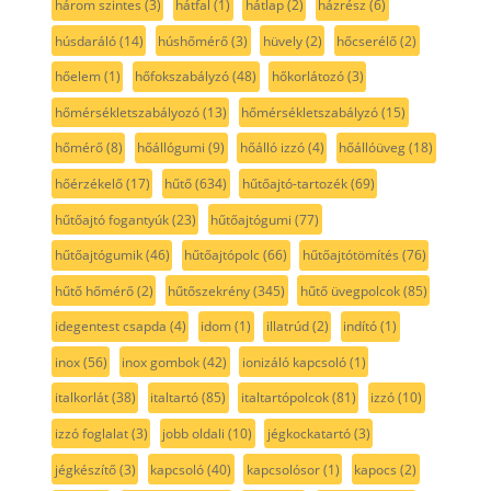
három szintes
(3)
hátfal
(1)
hátlap
(2)
házrész
(6)
húsdaráló
(14)
húshőmérő
(3)
hüvely
(2)
hőcserélő
(2)
hőelem
(1)
hőfokszabályzó
(48)
hőkorlátozó
(3)
hőmérsékletszabályozó
(13)
hőmérsékletszabályzó
(15)
hőmérő
(8)
hőállógumi
(9)
hőálló izzó
(4)
hőállóüveg
(18)
hőérzékelő
(17)
hűtő
(634)
hűtőajtó-tartozék
(69)
hűtőajtó fogantyúk
(23)
hűtőajtógumi
(77)
hűtőajtógumik
(46)
hűtőajtópolc
(66)
hűtőajtótömítés
(76)
hűtő hőmérő
(2)
hűtőszekrény
(345)
hűtő üvegpolcok
(85)
idegentest csapda
(4)
idom
(1)
illatrúd
(2)
indító
(1)
inox
(56)
inox gombok
(42)
ionizáló kapcsoló
(1)
italkorlát
(38)
italtartó
(85)
italtartópolcok
(81)
izzó
(10)
izzó foglalat
(3)
jobb oldali
(10)
jégkockatartó
(3)
jégkészítő
(3)
kapcsoló
(40)
kapcsolósor
(1)
kapocs
(2)