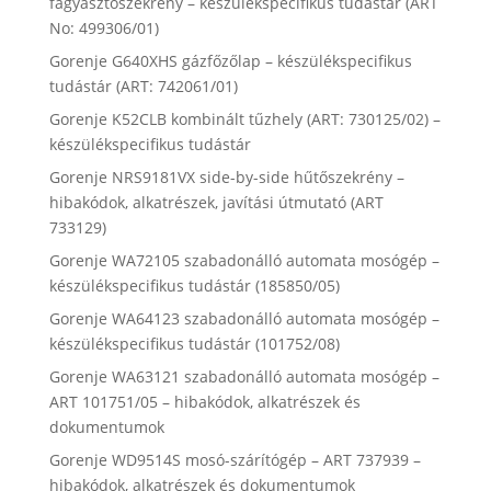
fagyasztószekrény – készülékspecifikus tudástár (ART
No: 499306/01)
Gorenje G640XHS gázfőzőlap – készülékspecifikus
tudástár (ART: 742061/01)
Gorenje K52CLB kombinált tűzhely (ART: 730125/02) –
készülékspecifikus tudástár
Gorenje NRS9181VX side-by-side hűtőszekrény –
hibakódok, alkatrészek, javítási útmutató (ART
733129)
Gorenje WA72105 szabadonálló automata mosógép –
készülékspecifikus tudástár (185850/05)
Gorenje WA64123 szabadonálló automata mosógép –
készülékspecifikus tudástár (101752/08)
Gorenje WA63121 szabadonálló automata mosógép –
ART 101751/05 – hibakódok, alkatrészek és
dokumentumok
Gorenje WD9514S mosó-szárítógép – ART 737939 –
hibakódok, alkatrészek és dokumentumok