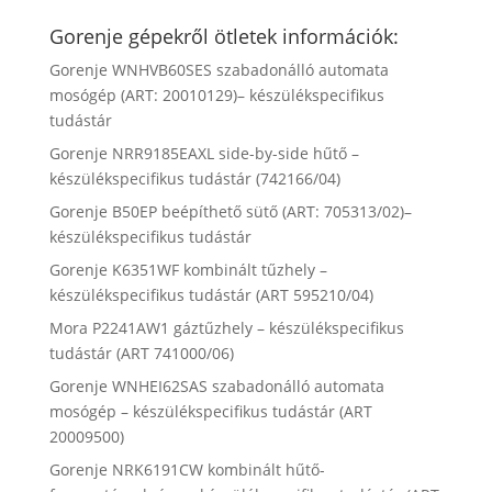
Gorenje gépekről ötletek információk:
Gorenje WNHVB60SES szabadonálló automata
mosógép (ART: 20010129)– készülékspecifikus
tudástár
Gorenje NRR9185EAXL side-by-side hűtő –
készülékspecifikus tudástár (742166/04)
Gorenje B50EP beépíthető sütő (ART: 705313/02)–
készülékspecifikus tudástár
Gorenje K6351WF kombinált tűzhely –
készülékspecifikus tudástár (ART 595210/04)
Mora P2241AW1 gáztűzhely – készülékspecifikus
tudástár (ART 741000/06)
Gorenje WNHEI62SAS szabadonálló automata
mosógép – készülékspecifikus tudástár (ART
20009500)
Gorenje NRK6191CW kombinált hűtő-