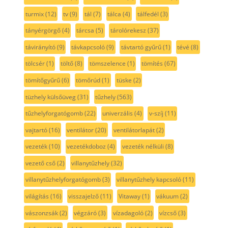
turmix
(12)
tv
(9)
tál
(7)
tálca
(4)
tálfedél
(3)
tányérgörgő
(4)
tárcsa
(5)
tárolórekesz
(37)
távirányító
(9)
távkapcsoló
(9)
távtartó gyűrű
(1)
tévé
(8)
tölcsér
(1)
töltő
(8)
tömszelence
(1)
tömítés
(67)
tömítőgyűrű
(6)
tömőrúd
(1)
tüske
(2)
tüzhely külsőüveg
(31)
tűzhely
(563)
tűzhelyforgatógomb
(22)
univerzális
(4)
v-szíj
(11)
vajtartó
(16)
ventilátor
(20)
ventilátorlapát
(2)
vezeték
(10)
vezetékdoboz
(4)
vezeték nélküli
(8)
vezető cső
(2)
villanytűzhely
(32)
villanytűzhelyforgatógomb
(3)
villanytűzhely kapcsoló
(11)
világítás
(16)
visszajelző
(11)
Vitaway
(1)
vákuum
(2)
vászonzsák
(2)
végzáró
(3)
vízadagoló
(2)
vízcső
(3)