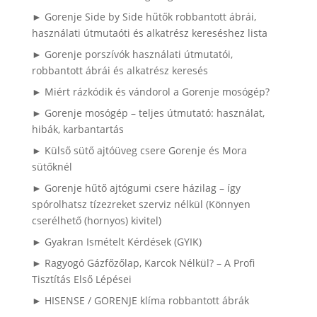
► Gorenje Side by Side hűtők robbantott ábrái,
használati útmutaóti és alkatrész kereséshez lista
► Gorenje porszívók használati útmutatói,
robbantott ábrái és alkatrész keresés
► Miért rázkódik és vándorol a Gorenje mosógép?
► Gorenje mosógép – teljes útmutató: használat,
hibák, karbantartás
► Külső sütő ajtóüveg csere Gorenje és Mora
sütőknél
► Gorenje hűtő ajtógumi csere házilag – így
spórolhatsz tízezreket szerviz nélkül (Könnyen
cserélhető (hornyos) kivitel)
► Gyakran Ismételt Kérdések (GYIK)
► Ragyogó Gázfőzőlap, Karcok Nélkül? – A Profi
Tisztítás Első Lépései
► HISENSE / GORENJE klíma robbantott ábrák