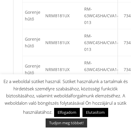
RM-
Gorenje
NRM8181UX
63WC4SHA/CVA1-
734
hűtő
013
RM-
Gorenje
NRM8181UX
63WC4SHA/CVA1-
734
hűtő
013
RM-
Gorenje
NRM8181UX
63WC4SHA/CVA1-
734
hűtő
013
Ez a weboldal sütiket használ. Sütiket használunk a tartalmak és
hirdetések személyre szabásához, közösségi funkciók
RM-
Gorenje
biztosításához, valamint weboldalforgalmunk elemzéséhez. A
NRM8181UX
63WC4SHA/CVA1-
734
hűtő
weboldalon való böngészés folytatásával Ön hozzájárul a sütik
013
használatához.
Elfogadom
Elutasítom
RM-
Gorenje
Tudjon meg többet!
NRM8181UX
63WC4SHA/CVA1-
734
hűtő
013