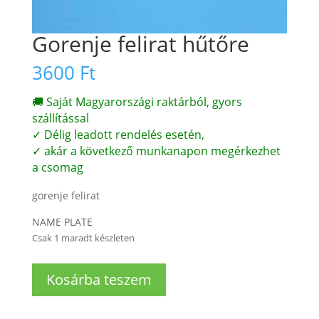
Gorenje felirat hűtőre
3600
Ft
🚚 Saját Magyarországi raktárból, gyors
szállítással
✓ Délig leadott rendelés esetén,
✓ akár a következő munkanapon megérkezhet
a csomag
gorenje felirat
NAME PLATE
Csak 1 maradt készleten
Gorenje
Kosárba teszem
felirat
hűtőre