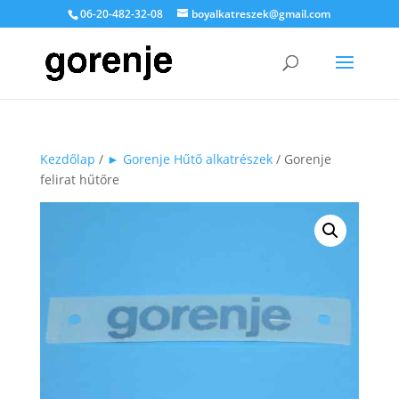
06-20-482-32-08
boyalkatreszek@gmail.com
Kezdőlap
/
► Gorenje Hűtő alkatrészek
/ Gorenje
felirat hűtőre