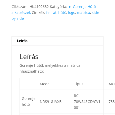
mennyiség
Cikkszám:
HK4102682
Kategória:
► Gorenje Hűtő
alkatrészek
Címkék:
felirat
,
hűtő
,
logo
,
matrica
,
side
by side
Leírás
Leírás
Gorenje hűtők melyekhez a matrica
hhasználható:
Modell
Típus
ART
RC-
Gorenje
NRS9181VXB
70WS4SGD/CV1-
733
hűtő
001