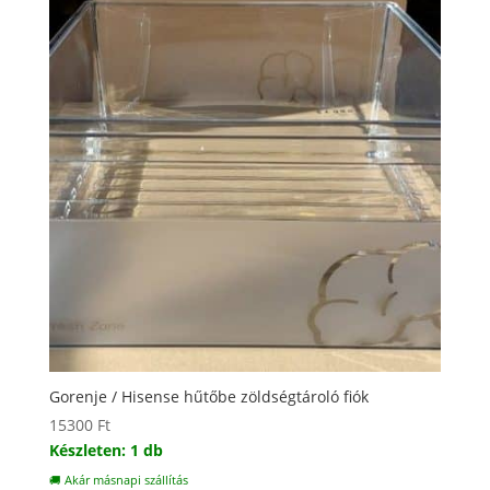
Gorenje / Hisense hűtőbe zöldségtároló fiók
15300
Ft
Készleten: 1 db
🚚 Akár másnapi szállítás