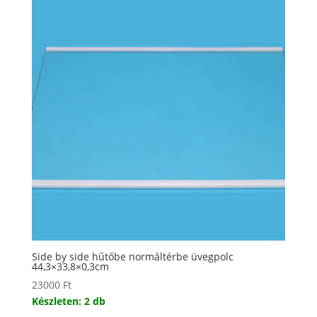
Side by side hűtőbe normáltérbe üvegpolc
44,3×33,8×0,3cm
23000
Ft
Készleten: 2 db