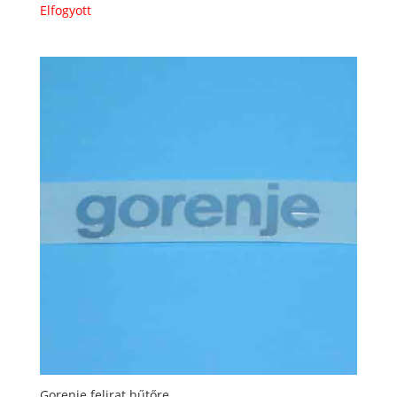
Elfogyott
Gorenje felirat hűtőre