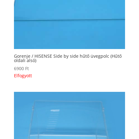
Gorenje / HISENSE Side by side hűtő üvegpolc (Hűtő
oldali alsó)
6900
Ft
Elfogyott