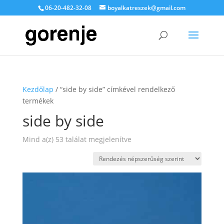
06-20-482-32-08
boyalkatreszek@gmail.com
Kezdőlap
/ “side by side” címkével rendelkező
termékek
side by side
Sorted
Mind a(z) 53 találat megjelenítve
by
popularity