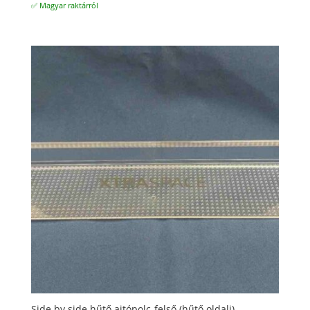
✅ Magyar raktárról
Side by side hűtő ajtópolc-felső (hűtő oldali)