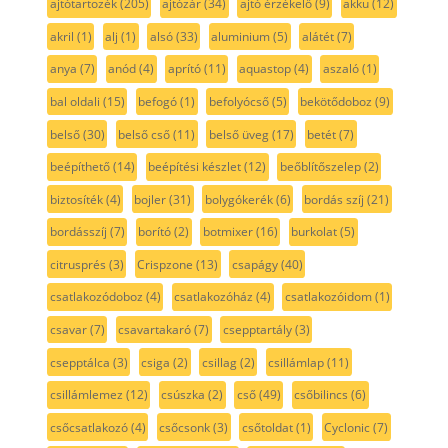
ajtótartozék
(205)
ajtózár
(34)
ajtó érzékelő
(9)
akku
(12)
akril
(1)
alj
(1)
alsó
(33)
aluminium
(5)
alátét
(7)
anya
(7)
anód
(4)
aprító
(11)
aquastop
(4)
aszaló
(1)
bal oldali
(15)
befogó
(1)
befolyócső
(5)
bekötődoboz
(9)
belső
(30)
belső cső
(11)
belső üveg
(17)
betét
(7)
beépíthető
(14)
beépítési készlet
(12)
beőblítőszelep
(2)
biztosíték
(4)
bojler
(31)
bolygókerék
(6)
bordás szíj
(21)
bordásszíj
(7)
borító
(2)
botmixer
(16)
burkolat
(5)
citrusprés
(3)
Crispzone
(13)
csapágy
(40)
csatlakozódoboz
(4)
csatlakozóház
(4)
csatlakozóidom
(1)
csavar
(7)
csavartakaró
(7)
csepptartály
(3)
csepptálca
(3)
csiga
(2)
csillag
(2)
csillámlap
(11)
csillámlemez
(12)
csúszka
(2)
cső
(49)
csőbilincs
(6)
csőcsatlakozó
(4)
csőcsonk
(3)
csőtoldat
(1)
Cyclonic
(7)