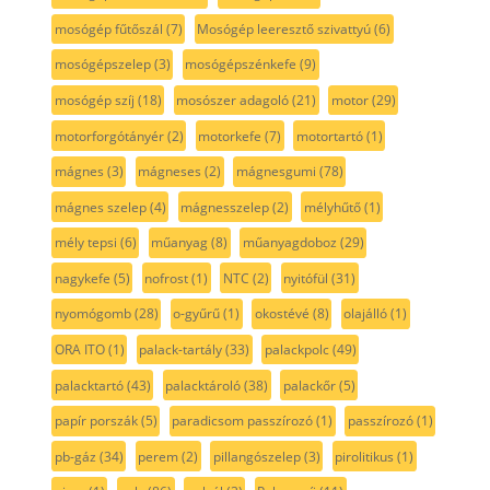
mosógép fűtőszál
(7)
Mosógép leeresztő szivattyú
(6)
mosógépszelep
(3)
mosógépszénkefe
(9)
mosógép szíj
(18)
mosószer adagoló
(21)
motor
(29)
motorforgótányér
(2)
motorkefe
(7)
motortartó
(1)
mágnes
(3)
mágneses
(2)
mágnesgumi
(78)
mágnes szelep
(4)
mágnesszelep
(2)
mélyhűtő
(1)
mély tepsi
(6)
műanyag
(8)
műanyagdoboz
(29)
nagykefe
(5)
nofrost
(1)
NTC
(2)
nyitófül
(31)
nyomógomb
(28)
o-gyűrű
(1)
okostévé
(8)
olajálló
(1)
ORA ITO
(1)
palack-tartály
(33)
palackpolc
(49)
palacktartó
(43)
palacktároló
(38)
palackőr
(5)
papír porszák
(5)
paradicsom passzírozó
(1)
passzírozó
(1)
pb-gáz
(34)
perem
(2)
pillangószelep
(3)
pirolitikus
(1)