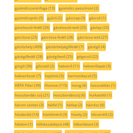
gyümölcscentrifuga
(13)
gyümölcs passzírozó
(2)
gyümölcsprés
(5)
gyűrű
(2)
gázcsap
(3)
gázcső
(1)
gázelosztó-fedél
(26)
gázelosztó-tető
(25)
gázlap
(23)
gázrózsa
(23)
gázrózsa-fedél
(28)
gázrózsa-tető
(27)
gáztűzhely
(499)
gáztűzhelyégőfedél
(7)
gázégő
(4)
gázégőfedél
(28)
gázégőtető
(25)
gégecső
(22)
görgő
(36)
gőzsütő
(2)
habverő
(11)
habverőlapát
(3)
habverőszár
(7)
hajtómű
(5)
harmonikacső
(5)
HEPA Filter
(39)
Hisense
(115)
horog
(6)
hosszabítás
(1)
hosszbordás szíj
(21)
hosszbordásszíj
(6)
hurkatöltő
(1)
három szintes
(3)
hátfal
(1)
hátlap
(2)
házrész
(6)
húsdaráló
(14)
húshőmérő
(3)
hüvely
(2)
hőcserélő
(2)
hőelem
(1)
hőfokszabályzó
(48)
hőkorlátozó
(3)