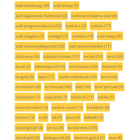
sütő külsőüveg
(39)
sütő lámpa
(5)
sütő légkeverés fűtőtestek
(2)
sütőmikrohullámú sütő
(6)
sütő programválasztó
(32)
sütőrács
(2)
sütősín
(17)
sütő világítás
(5)
sütőégő
(5)
sütőóra
(14)
sütő üveg
(26)
sütő üzemmódkapcsoló
(25)
sütő üzemmódváltó
(11)
sűtő-timer
(4)
sűtőajtó tömítés
(17)
tartály
(51)
tartó
(26)
tasak
(2)
teleszkópcső
(16)
teleszkópos
(20)
televízió
(9)
tengely
(3)
tepsi
(17)
tepsik sütőrácsok
(16)
termo
(4)
termoelem
(6)
termosztát
(46)
tető
(16)
textil porzsák
(6)
tisztítószer
(1)
tojástartó
(7)
toldócső
(11)
tolóka
(1)
transzformátor
(3)
turbina csavar
(1)
turbókefe
(6)
turmix
(12)
tv
(9)
tál
(7)
tálca
(4)
tálfedél
(3)
tányérgörgő
(4)
tárcsa
(5)
tárolórekesz
(37)
távirányító
(9)
távkapcsoló
(9)
távtartó gyűrű
(1)
tévé
(8)