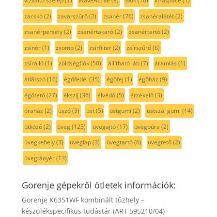
vízváltó szelep
(1)
WaveActive
(8)
wok
(10)
xtraspace
(1)
zacskó
(2)
zavarszűrő
(2)
zsanér
(76)
zsanéralátét
(2)
zsanérpersely
(2)
zsanértakaró
(2)
zsanértartó
(2)
zsinór
(1)
zsomp
(2)
zsírfilter
(2)
zsírszűrő
(6)
zsírálló
(1)
zöldségfiók
(50)
állítható láb
(7)
áramlás
(1)
átlátszó
(16)
égőfedél
(35)
égőfej
(1)
égőház
(9)
égőtető
(27)
ékszíj
(36)
élvédő
(5)
érzékelő
(3)
óraház
(2)
úszó
(3)
üst
(5)
üstgumi
(2)
üstszáj gumi
(14)
ütköző
(2)
üveg
(123)
üvegajtó
(17)
üvegbúra
(2)
üvegkehely
(3)
üveglap
(3)
üvegtartó
(6)
üvegtető
(2)
üvegtányér
(13)
Gorenje gépekről ötletek információk:
Gorenje K6351WF kombinált tűzhely –
készülékspecifikus tudástár (ART 595210/04)