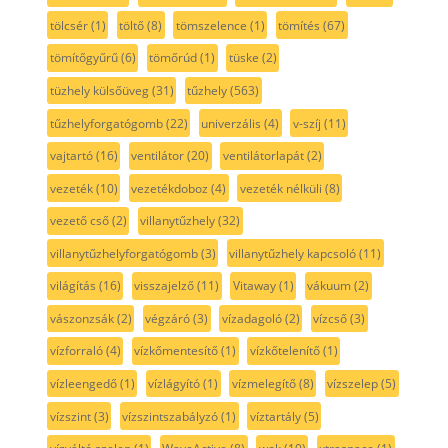
tölcsér
(1)
töltő
(8)
tömszelence
(1)
tömítés
(67)
tömítőgyűrű
(6)
tömőrúd
(1)
tüske
(2)
tüzhely külsőüveg
(31)
tűzhely
(563)
tűzhelyforgatógomb
(22)
univerzális
(4)
v-szíj
(11)
vajtartó
(16)
ventilátor
(20)
ventilátorlapát
(2)
vezeték
(10)
vezetékdoboz
(4)
vezeték nélküli
(8)
vezető cső
(2)
villanytűzhely
(32)
villanytűzhelyforgatógomb
(3)
villanytűzhely kapcsoló
(11)
világítás
(16)
visszajelző
(11)
Vitaway
(1)
vákuum
(2)
vászonzsák
(2)
végzáró
(3)
vízadagoló
(2)
vízcső
(3)
vízforraló
(4)
vízkőmentesítő
(1)
vízkőtelenítő
(1)
vízleengedő
(1)
vízlágyító
(1)
vízmelegítő
(8)
vízszelep
(5)
vízszint
(3)
vízszintszabályzó
(1)
víztartály
(5)