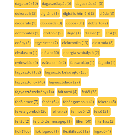
dagasztó
(10)
dagasztólapát
(5)
dagasztószár
(8)
dekorcsík
(3)
digitális
(1)
digitális hőmérő
(3)
dióda
(3)
diódaráló
(1)
dobborda
(3)
doboz
(31)
dobtartó
(2)
dobtömítés
(1)
drótpolc
(9)
dugó
(1)
díszléc
(5)
E14
(1)
edény
(5)
egyszintes
(7)
elektronika
(13)
elektróda
(8)
elválasztó
(1)
előlap
(60)
energia szabályzó
(2)
evőeszköz
(5)
ezüst színű
(2)
facsarókúp
(1)
fagadó
(1)
fagyasztó
(182)
fagyasztó belső ajtók
(35)
fagyasztófiók
(45)
fagyasztóláda
(27)
fagyasztószekrény
(14)
fali tartó
(4)
fedél
(38)
fedőlemez
(7)
fehér
(64)
fehér gombok
(41)
fekete
(45)
fekete gombok
(26)
felirat
(2)
felmosó
(2)
felső
(31)
feltét
(2)
felültöltős mosógép
(1)
filter
(50)
filterház
(2)
fiók
(160)
fiók fogadó
(1)
flexibiliscső
(12)
fogadó
(4)