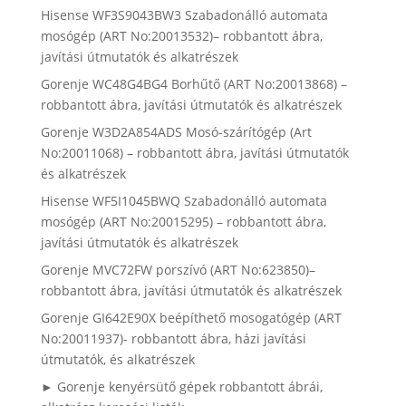
Hisense WF3S9043BW3 Szabadonálló automata
mosógép (ART No:20013532)– robbantott ábra,
javítási útmutatók és alkatrészek
Gorenje WC48G4BG4 Borhűtő (ART No:20013868) –
robbantott ábra, javítási útmutatók és alkatrészek
Gorenje W3D2A854ADS Mosó-szárítógép (Art
No:20011068) – robbantott ábra, javítási útmutatók
és alkatrészek
Hisense WF5I1045BWQ Szabadonálló automata
mosógép (ART No:20015295) – robbantott ábra,
javítási útmutatók és alkatrészek
Gorenje MVC72FW porszívó (ART No:623850)–
robbantott ábra, javítási útmutatók és alkatrészek
Gorenje GI642E90X beépíthető mosogatógép (ART
No:20011937)- robbantott ábra, házi javítási
útmutatók, és alkatrészek
► Gorenje kenyérsütő gépek robbantott ábrái,