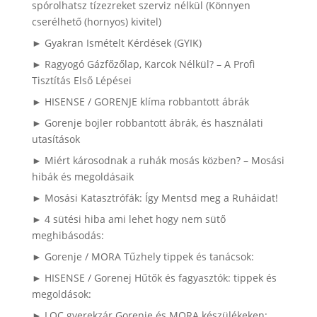
spórolhatsz tízezreket szerviz nélkül (Könnyen
cserélhető (hornyos) kivitel)
► Gyakran Ismételt Kérdések (GYIK)
► Ragyogó Gázfőzőlap, Karcok Nélkül? – A Profi
Tisztítás Első Lépései
► HISENSE / GORENJE klíma robbantott ábrák
► Gorenje bojler robbantott ábrák, és használati
utasítások
► Miért károsodnak a ruhák mosás közben? – Mosási
hibák és megoldásaik
► Mosási Katasztrófák: Így Mentsd meg a Ruháidat!
► 4 sütési hiba ami lehet hogy nem sütő
meghibásodás:
► Gorenje / MORA Tűzhely tippek és tanácsok:
► HISENSE / Gorenej Hűtők és fagyasztók: tippek és
megoldások:
► LOC gyerekzár Gorenje és MORA készülékeken: