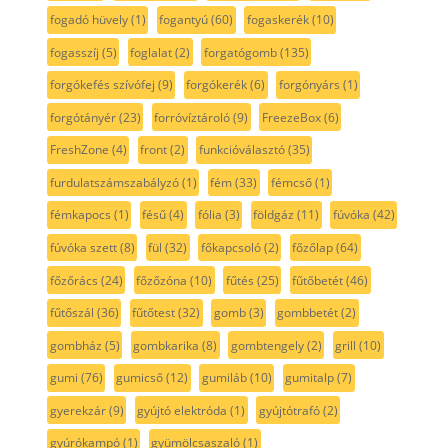
fogadó hüvely
(1)
fogantyú
(60)
fogaskerék
(10)
fogasszíj
(5)
foglalat
(2)
forgatógomb
(135)
forgókefés szívófej
(9)
forgókerék
(6)
forgónyárs
(1)
forgótányér
(23)
forróvíztároló
(9)
FreezeBox
(6)
FreshZone
(4)
front
(2)
funkcióválasztó
(35)
furdulatszámszabályzó
(1)
fém
(33)
fémcső
(1)
fémkapocs
(1)
fésű
(4)
fólia
(3)
földgáz
(11)
fúvóka
(42)
fúvóka szett
(8)
fül
(32)
főkapcsoló
(2)
főzőlap
(64)
főzőrács
(24)
főzőzóna
(10)
fűtés
(25)
fűtőbetét
(46)
fűtőszál
(36)
fűtőtest
(32)
gomb
(3)
gombbetét
(2)
gombház
(5)
gombkarika
(8)
gombtengely
(2)
grill
(10)
gumi
(76)
gumicső
(12)
gumiláb
(10)
gumitalp
(7)
gyerekzár
(9)
gyújtó elektróda
(1)
gyújtótrafó
(2)
gyúrókampó
(1)
gyümölcsaszaló
(1)