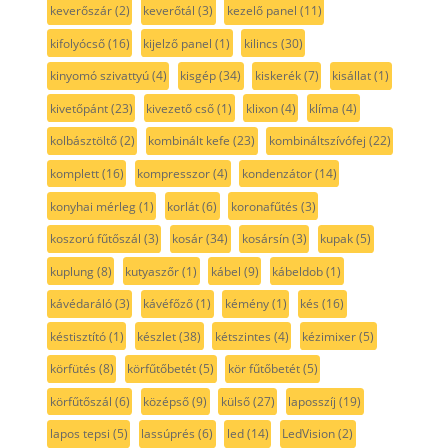
keverőszár
(2)
keverőtál
(3)
kezelő panel
(11)
kifolyócső
(16)
kijelző panel
(1)
kilincs
(30)
kinyomó szivattyú
(4)
kisgép
(34)
kiskerék
(7)
kisállat
(1)
kivetőpánt
(23)
kivezető cső
(1)
klixon
(4)
klíma
(4)
kolbásztöltő
(2)
kombinált kefe
(23)
kombináltszívófej
(22)
komplett
(16)
kompresszor
(4)
kondenzátor
(14)
konyhai mérleg
(1)
korlát
(6)
koronafűtés
(3)
koszorú fűtőszál
(3)
kosár
(34)
kosársín
(3)
kupak
(5)
kuplung
(8)
kutyaszőr
(1)
kábel
(9)
kábeldob
(1)
kávédaráló
(3)
kávéfőző
(1)
kémény
(1)
kés
(16)
késtisztító
(1)
készlet
(38)
kétszintes
(4)
kézimixer
(5)
körfütés
(8)
körfűtőbetét
(5)
kör fűtőbetét
(5)
körfűtőszál
(6)
középső
(9)
külső
(27)
laposszíj
(19)
lapos tepsi
(5)
lassúprés
(6)
led
(14)
LedVision
(2)