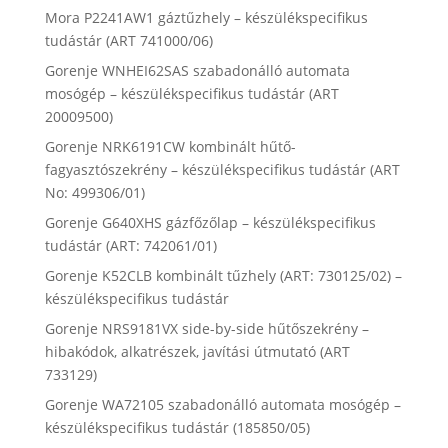
Mora P2241AW1 gáztűzhely – készülékspecifikus
tudástár (ART 741000/06)
Gorenje WNHEI62SAS szabadonálló automata
mosógép – készülékspecifikus tudástár (ART
20009500)
Gorenje NRK6191CW kombinált hűtő-
fagyasztószekrény – készülékspecifikus tudástár (ART
No: 499306/01)
Gorenje G640XHS gázfőzőlap – készülékspecifikus
tudástár (ART: 742061/01)
Gorenje K52CLB kombinált tűzhely (ART: 730125/02) –
készülékspecifikus tudástár
Gorenje NRS9181VX side-by-side hűtőszekrény –
hibakódok, alkatrészek, javítási útmutató (ART
733129)
Gorenje WA72105 szabadonálló automata mosógép –
készülékspecifikus tudástár (185850/05)