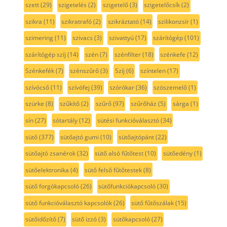
szett
(29)
szigetelés
(2)
szigetelő
(3)
szigetelőcsík
(2)
szikra
(11)
szikratrafó
(2)
szikráztató
(14)
szilikonzsír
(1)
szimering
(11)
szivacs
(3)
szivattyú
(17)
szárítógép
(101)
szárítógép szíj
(14)
szén
(7)
szénfilter
(18)
szénkefe
(12)
Szénkefék
(7)
szénszűrő
(3)
Szíj
(6)
színtelen
(17)
szívócső
(11)
szívófej
(39)
szórókar
(36)
szöszemelő
(1)
szürke
(8)
szűkítő
(2)
szűrő
(97)
szűrőház
(5)
sárga
(1)
sín
(27)
sótartály
(12)
sütési funkcióválasztó
(34)
sütő
(377)
sütőajtó gumi
(10)
sütőajtópánt
(22)
sütőajtó zsanérok
(32)
sütő alsó fűtőtest
(10)
sütőedény
(1)
sütőelektronika
(4)
sütő felső fűtőtestek
(8)
sütő forgókapcsoló
(26)
sütőfunkciókapcsoló
(30)
sütő funkcióválasztó kapcsolók
(26)
sütő fűtőszálak
(15)
sütőidőzítő
(7)
sütő izzó
(3)
sütőkapcsoló
(27)