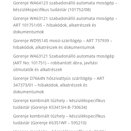
Gorenje WA64123 szabadonálló automata mosógép –
készülékspecifikus tudástár (101752/08)
Gorenje WA63121 szabadonálló automata mosógép –
ART 101751/05 – hibakódok, alkatrészek és
dokumentumok
Gorenje WD9514S mosó-szárítógép – ART 737939 –
hibakódok, alkatrészek és dokumentumok
Gorenje WA63121 Szabadonálló automata mosógép
(ART No: 101751) – robbantott ábra, javítási
útmutatók és alkatrészek
Gorenje D7664N hőszivattyús szárítógép – ART
347373/01 – hibakódok, alkatrészek és
dokumentumok
Gorenje kombinált tűzhely – készülékspecifikus
tudástár (Gorenje K5341SH-B-730634)
Gorenje kombinált tűzhely – készülékspecifikus
tudástár (Gorenje K6351WF – 595210)