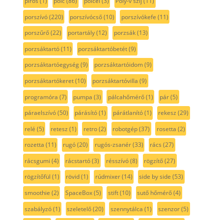
piros
(1)
polc
(86)
polcél
(3)
Poly-v szíj
(11)
porszívó
(220)
porszívócső
(10)
porszívókefe
(11)
porszűrő
(22)
portartály
(12)
porzsák
(13)
porzsáktartó
(11)
porzsáktartóbetét
(9)
porzsáktartóegység
(9)
porzsáktartóidom
(9)
porzsáktartókeret
(10)
porzsáktartóvilla
(9)
programóra
(7)
pumpa
(3)
pálcahőmérő
(1)
pár
(5)
páraelszívó
(50)
párásító
(1)
párátlanító
(1)
rekesz
(29)
relé
(5)
retesz
(1)
retro
(2)
robotgép
(37)
rosetta
(2)
rozetta
(11)
rugó
(20)
rugós-zsanér
(33)
rács
(27)
rácsgumi
(4)
rácstartó
(3)
résszívó
(8)
rögzítő
(27)
rögzítőfül
(1)
rövid
(1)
rúdmixer
(14)
side by side
(53)
smoothie
(2)
SpaceBox
(5)
stift
(10)
sutő hőmérő
(4)
szabályzó
(1)
szeletelő
(20)
szennytálca
(1)
szenzor
(5)