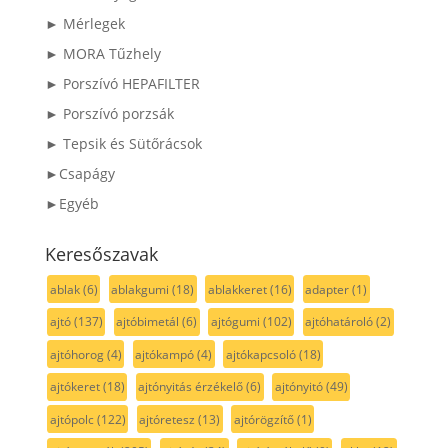
► Mérlegek
► MORA Tűzhely
► Porszívó HEPAFILTER
► Porszívó porzsák
► Tepsik és Sütőrácsok
►Csapágy
►Egyéb
Keresőszavak
ablak
(6)
ablakgumi
(18)
ablakkeret
(16)
adapter
(1)
ajtó
(137)
ajtóbimetál
(6)
ajtógumi
(102)
ajtóhatároló
(2)
ajtóhorog
(4)
ajtókampó
(4)
ajtókapcsoló
(18)
ajtókeret
(18)
ajtónyitás érzékelő
(6)
ajtónyitó
(49)
ajtópolc
(122)
ajtóretesz
(13)
ajtórögzítő
(1)