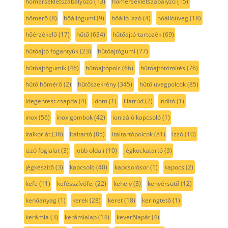
hőmérsékletszabályozó
(13)
hőmérsékletszabályzó
(15)
hőmérő
(8)
hőállógumi
(9)
hőálló izzó
(4)
hőállóüveg
(18)
hőérzékelő
(17)
hűtő
(634)
hűtőajtó-tartozék
(69)
hűtőajtó fogantyúk
(23)
hűtőajtógumi
(77)
hűtőajtógumik
(46)
hűtőajtópolc
(66)
hűtőajtótömítés
(76)
hűtő hőmérő
(2)
hűtőszekrény
(345)
hűtő üvegpolcok
(85)
idegentest csapda
(4)
idom
(1)
illatrúd
(2)
indító
(1)
inox
(56)
inox gombok
(42)
ionizáló kapcsoló
(1)
italkorlát
(38)
italtartó
(85)
italtartópolcok
(81)
izzó
(10)
izzó foglalat
(3)
jobb oldali
(10)
jégkockatartó
(3)
jégkészítő
(3)
kapcsoló
(40)
kapcsolósor
(1)
kapocs
(2)
kefe
(11)
kefésszívófej
(22)
kehely
(3)
kenyérsütő
(12)
kenőanyag
(1)
kerek
(28)
keret
(18)
keringtető
(1)
kerámia
(3)
kerámialap
(14)
keverőlapát
(4)