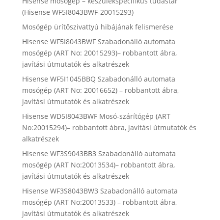
Hisense mosógép – készülékspecifikus tudástár
(Hisense WF5I8043BWF-20015293)
Mosógép ürítőszivattyú hibájának felismerése
Hisense WF5I8043BWF Szabadonálló automata
mosógép (ART No: 20015293)– robbantott ábra,
javítási útmutatók és alkatrészek
Hisense WF5I1045BBQ Szabadonálló automata
mosógép (ART No: 20016652) – robbantott ábra,
javítási útmutatók és alkatrészek
Hisense WD5I8043BWF Mosó-szárítógép (ART
No:20015294)– robbantott ábra, javítási útmutatók és
alkatrészek
Hisense WF3S9043BB3 Szabadonálló automata
mosógép (ART No:20013534)– robbantott ábra,
javítási útmutatók és alkatrészek
Hisense WF3S8043BW3 Szabadonálló automata
mosógép (ART No:20013533) – robbantott ábra,
javítási útmutatók és alkatrészek