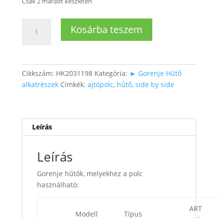
Csak 2 maradt készleten
Side
Kosárba teszem
by
side
hűtő
italtartó
Cikkszám:
HK2031198
Kategória:
► Gorenje Hűtő
polc
alkatrészek
Címkék:
ajtópolc
,
hűtő
,
side by side
mennyiség
Leírás
Leírás
Gorenje hűtők, melyekhez a polc
használható:
ART
Modell
Típus