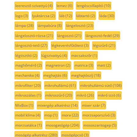
leeresztő szivattyú
(4)
lemez
(6)
lengéscsillapító
(10)
logo
(3)
lyuktárcsa
(2)
láb
(12)
lábtartó
(2)
láda
(30)
lámpa
(28)
lámpabúra
(8)
lángelosztó
(23)
lángelosztó-rózsa
(21)
lángosztó
(21)
lángosztó-fedél
(29)
lángosztó-tető
(27)
légkeverésfűtőtest
(3)
légszűrő
(21)
légtisztító
(2)
lúgszivattyú
(4)
macsakszőr
(1)
maghőmérő
(2)
magnetron
(2)
matrica
(3)
matt
(2)
mechanika
(4)
meghajtás
(6)
meghajtószíj
(18)
mikrofilter
(20)
mikrohullámú
(61)
mikrohullámú sütő
(108)
mikroszálas
(1)
mikroszűrő
(20)
mikró
(26)
mikró izzó
(6)
MixBox
(1)
mixergép alkatrész
(14)
mixer szár
(7)
mobil klíma
(4)
mop
(1)
mora
(22)
morzsaporszívó
(3)
morzsatálca
(1)
mosogatógép
(204)
mososzaritogep
(5)
mosógép alkatrész
(280)
mosógépcső
(3)