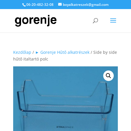
06-20-482-32-08
boyalkatreszek@gmail.com
Kezdőlap
/
► Gorenje Hűtő alkatrészek
/ Side by side
hűtő italtartó polc