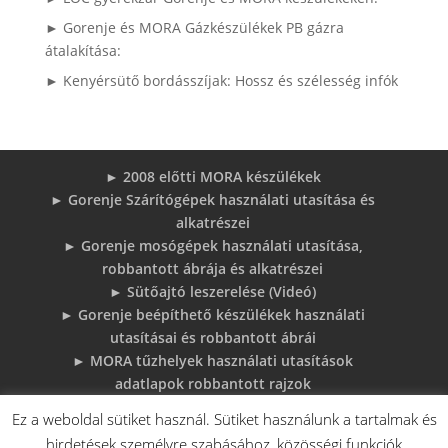
► Gorenje és MORA Gázkészülékek PB gázra
átalakítása:
► Kenyérsütő bordásszíjak: Hossz és szélesség infók
► 2008 előtti MORA készülékek
► Gorenje Szárítógépek használati utasítása és
alkatrészei
► Gorenje mosógépek használati utasítása,
robbantott ábrája és alkatrészei
► Sütőajtó leszerelése (Videó)
► Gorenje beépíthető készülékek használati
utasításai és robbantott ábrái
► MORA tűzhelyek használati utasítások
adatlapok robbantott rajzok
► Gorenje Bojler Vízkő problémák és
Ez a weboldal sütiket használ. Sütiket használunk a tartalmak és
megoldások
hirdetések személyre szabásához, közösségi funkciók