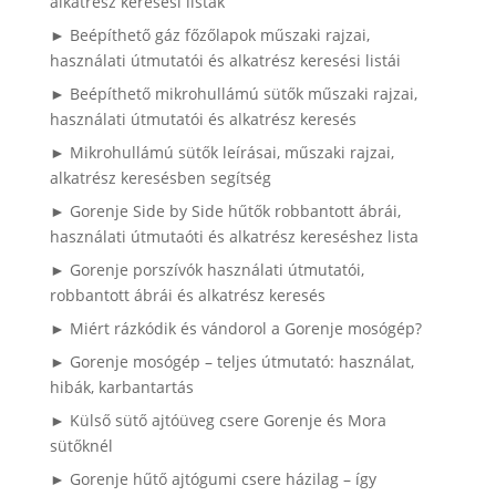
alkatrész keresési listák
► Beépíthető gáz főzőlapok műszaki rajzai,
használati útmutatói és alkatrész keresési listái
► Beépíthető mikrohullámú sütők műszaki rajzai,
használati útmutatói és alkatrész keresés
► Mikrohullámú sütők leírásai, műszaki rajzai,
alkatrész keresésben segítség
► Gorenje Side by Side hűtők robbantott ábrái,
használati útmutaóti és alkatrész kereséshez lista
► Gorenje porszívók használati útmutatói,
robbantott ábrái és alkatrész keresés
► Miért rázkódik és vándorol a Gorenje mosógép?
► Gorenje mosógép – teljes útmutató: használat,
hibák, karbantartás
► Külső sütő ajtóüveg csere Gorenje és Mora
sütőknél
► Gorenje hűtő ajtógumi csere házilag – így