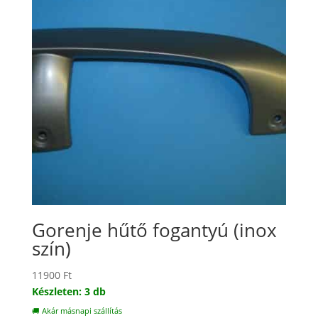
Gorenje hűtő fogantyú (inox
szín)
11900
Ft
Készleten: 3 db
🚚 Akár másnapi szállítás