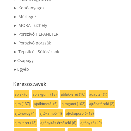
► Kenőanyagok
► Mérlegek
► MORA Tűzhely
► Porszívó HEPAFILTER
► Porszívó porzsák
► Tepsik és Sütőrácsok
►Csapágy
►Egyéb
Keresőszavak
ablak
(6)
ablakgumi
(18)
ablakkeret
(16)
adapter
(1)
ajtó
(137)
ajtóbimetál
(6)
ajtógumi
(102)
ajtóhatároló
(2)
ajtóhorog
(4)
ajtókampó
(4)
ajtókapcsoló
(18)
ajtókeret
(18)
ajtónyitás érzékelő
(6)
ajtónyitó
(49)