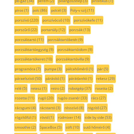
pb-gáz
(34)
perem
(2)
pillangószelep
(3)
pirolitikus
(1)
piros
(1)
polc
(86)
polcél
(3)
Poly-v szíj
(11)
porszívó
(220)
porszívócső
(10)
porszívókefe
(11)
porszűrő
(22)
portartály
(12)
porzsák
(13)
porzsáktartó
(11)
porzsáktartóbetét
(9)
porzsáktartóegység
(9)
porzsáktartóidom
(9)
porzsáktartókeret
(10)
porzsáktartóvilla
(9)
programóra
(7)
pumpa
(3)
pálcahőmérő
(1)
pár
(5)
páraelszívó
(50)
párásító
(1)
párátlanító
(1)
rekesz
(29)
relé
(5)
retesz
(1)
retro
(2)
robotgép
(37)
rosetta
(2)
rozetta
(11)
rugó
(20)
rugós-zsanér
(33)
rács
(27)
rácsgumi
(4)
rácstartó
(3)
résszívó
(8)
rögzítő
(27)
rögzítőfül
(1)
rövid
(1)
rúdmixer
(14)
side by side
(53)
smoothie
(2)
SpaceBox
(5)
stift
(10)
sutő hőmérő
(4)