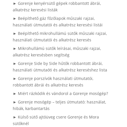
► Gorenje kenyérsütő gépek robbantott ábrái,
alkatrész keresési listák
► Beépíthető gáz főzőlapok műszaki rajzai,
használati útmutatói és alkatrész keresési listái
► Beépíthető mikrohullámú sütők műszaki rajzai,
használati útmutatói és alkatrész keresés
► Mikrohullámú sütők leírásai, műszaki rajzai,
alkatrész keresésben segítség
► Gorenje Side by Side hűtők robbantott ábrái,
használati útmutaóti és alkatrész kereséshez lista
► Gorenje porszívók használati útmutatói,
robbantott ábrái és alkatrész keresés
► Miért rázkódik és vándorol a Gorenje mosógép?
► Gorenje mosógép – teljes útmutató: használat,
hibák, karbantartás
► Külső sütő ajtóüveg csere Gorenje és Mora
sütőknél