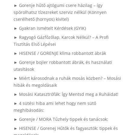
► Gorenje hűtő ajtógumi csere házilag – így
spórolhatsz tízezreket szerviz nélkül (Könnyen
cserélhető (hornyos) kivitel)
► Gyakran Ismételt Kérdések (GYIK)
► Ragyogó Gázfőzőlap, Karcok Nélkül? – A Profi
Tisztítás Első Lépései
► HISENSE / GORENJE klíma robbantott ábrák
► Gorenje bojler robbantott ábrák, és használati
utasítások
► Miért károsodnak a ruhák mosás közben? – Mosási
hibák és megoldásaik
► Mosási Katasztrófák: Így Mentsd meg a Ruháidat!
► 4 sütési hiba ami lehet hogy nem sütő
meghibásodás:
► Gorenje / MORA Tűzhely tippek és tanácsok:
► HISENSE / Gorenej Hűtők és fagyasztók: tippek és