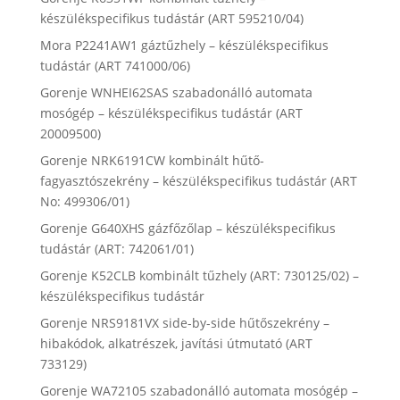
készülékspecifikus tudástár (ART 595210/04)
Mora P2241AW1 gáztűzhely – készülékspecifikus
tudástár (ART 741000/06)
Gorenje WNHEI62SAS szabadonálló automata
mosógép – készülékspecifikus tudástár (ART
20009500)
Gorenje NRK6191CW kombinált hűtő-
fagyasztószekrény – készülékspecifikus tudástár (ART
No: 499306/01)
Gorenje G640XHS gázfőzőlap – készülékspecifikus
tudástár (ART: 742061/01)
Gorenje K52CLB kombinált tűzhely (ART: 730125/02) –
készülékspecifikus tudástár
Gorenje NRS9181VX side-by-side hűtőszekrény –
hibakódok, alkatrészek, javítási útmutató (ART
733129)
Gorenje WA72105 szabadonálló automata mosógép –