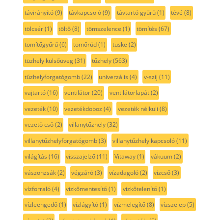
távirányító
(9)
távkapcsoló
(9)
távtartó gyűrű
(1)
tévé
(8)
tölcsér
(1)
töltő
(8)
tömszelence
(1)
tömítés
(67)
tömítőgyűrű
(6)
tömőrúd
(1)
tüske
(2)
tüzhely külsőüveg
(31)
tűzhely
(563)
tűzhelyforgatógomb
(22)
univerzális
(4)
v-szíj
(11)
vajtartó
(16)
ventilátor
(20)
ventilátorlapát
(2)
vezeték
(10)
vezetékdoboz
(4)
vezeték nélküli
(8)
vezető cső
(2)
villanytűzhely
(32)
villanytűzhelyforgatógomb
(3)
villanytűzhely kapcsoló
(11)
világítás
(16)
visszajelző
(11)
Vitaway
(1)
vákuum
(2)
vászonzsák
(2)
végzáró
(3)
vízadagoló
(2)
vízcső
(3)
vízforraló
(4)
vízkőmentesítő
(1)
vízkőtelenítő
(1)
vízleengedő
(1)
vízlágyító
(1)
vízmelegítő
(8)
vízszelep
(5)