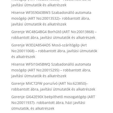
javítási útmutatók és alkatrészek
Hisense WF3S9043BW3 Szabadonálló automata
mosógép (ART No:20013532)– robbantott ábra,
javítási útmutatók és alkatrészek
Gorenje WC48G4BG4 Borhűtő (ART No:20013868) –
robbantott ábra, javítási útmutatók és alkatrészek
Gorenje W3D2A854ADS Mosó-szárítógép (Art
No:20011068) – robbantott ábra, javítási útmutatók
és alkatrészek
Hisense WF5I1045BWQ Szabadonálló automata
mosógép (ART No:20015295) – robbantott ábra,
javítási útmutatók és alkatrészek
Gorenje MVC72FW porszívó (ART No:623850)–
robbantott ábra, javítási útmutatók és alkatrészek
Gorenje GI642E90X beépíthető mosogatógép (ART
No:20011937)- robbantott ábra, házi javítási
útmutatók, és alkatrészek