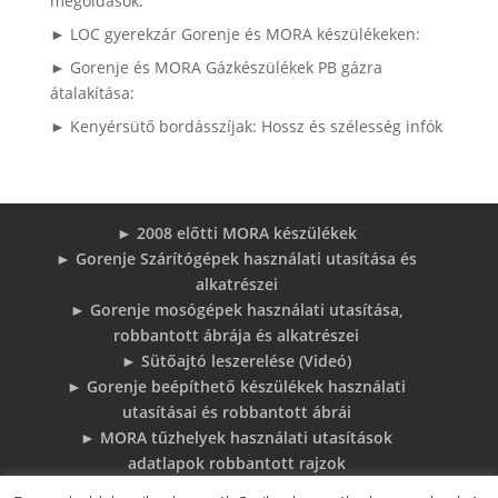
megoldások:
► LOC gyerekzár Gorenje és MORA készülékeken:
► Gorenje és MORA Gázkészülékek PB gázra
átalakítása:
► Kenyérsütő bordásszíjak: Hossz és szélesség infók
► 2008 előtti MORA készülékek
► Gorenje Szárítógépek használati utasítása és
alkatrészei
► Gorenje mosógépek használati utasítása,
robbantott ábrája és alkatrészei
► Sütőajtó leszerelése (Videó)
► Gorenje beépíthető készülékek használati
utasításai és robbantott ábrái
► MORA tűzhelyek használati utasítások
adatlapok robbantott rajzok
► Gorenje Bojler Vízkő problémák és