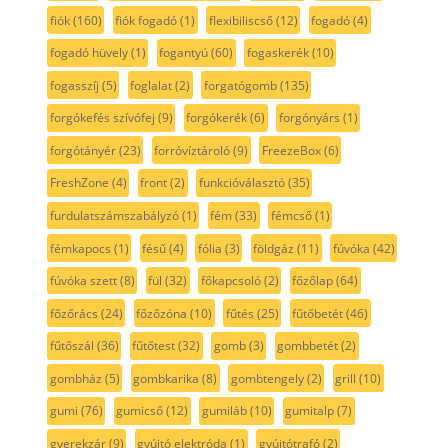
fiók
(160)
fiók fogadó
(1)
flexibiliscső
(12)
fogadó
(4)
fogadó hüvely
(1)
fogantyú
(60)
fogaskerék
(10)
fogasszíj
(5)
foglalat
(2)
forgatógomb
(135)
forgókefés szívófej
(9)
forgókerék
(6)
forgónyárs
(1)
forgótányér
(23)
forróvíztároló
(9)
FreezeBox
(6)
FreshZone
(4)
front
(2)
funkcióválasztó
(35)
furdulatszámszabályzó
(1)
fém
(33)
fémcső
(1)
fémkapocs
(1)
fésű
(4)
fólia
(3)
földgáz
(11)
fúvóka
(42)
fúvóka szett
(8)
fül
(32)
főkapcsoló
(2)
főzőlap
(64)
főzőrács
(24)
főzőzóna
(10)
fűtés
(25)
fűtőbetét
(46)
fűtőszál
(36)
fűtőtest
(32)
gomb
(3)
gombbetét
(2)
gombház
(5)
gombkarika
(8)
gombtengely
(2)
grill
(10)
gumi
(76)
gumicső
(12)
gumiláb
(10)
gumitalp
(7)
gyerekzár
(9)
gyújtó elektróda
(1)
gyújtótrafó
(2)