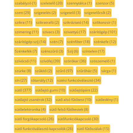
szabályzó
(1)
szeletelő
(20)
szennytálca
(1)
szenzor
(5)
szett
(29)
szigetelés
(2)
szigetelő
(3)
szigetelőcsík
(2)
szikra
(11)
szikratrafó
(2)
szikráztató
(14)
szilikonzsír
(1)
szimering
(11)
szivacs
(3)
szivattyú
(17)
szárítógép
(101)
szárítógép szíj
(14)
szén
(7)
szénfilter
(18)
szénkefe
(12)
Szénkefék
(7)
szénszűrő
(3)
Szíj
(6)
színtelen
(17)
szívócső
(11)
szívófej
(39)
szórókar
(36)
szöszemelő
(1)
szürke
(8)
szűkítő
(2)
szűrő
(97)
szűrőház
(5)
sárga
(1)
sín
(27)
sótartály
(12)
sütési funkcióválasztó
(34)
sütő
(377)
sütőajtó gumi
(10)
sütőajtópánt
(22)
sütőajtó zsanérok
(32)
sütő alsó fűtőtest
(10)
sütőedény
(1)
sütőelektronika
(4)
sütő felső fűtőtestek
(8)
sütő forgókapcsoló
(26)
sütőfunkciókapcsoló
(30)
sütő funkcióválasztó kapcsolók
(26)
sütő fűtőszálak
(15)