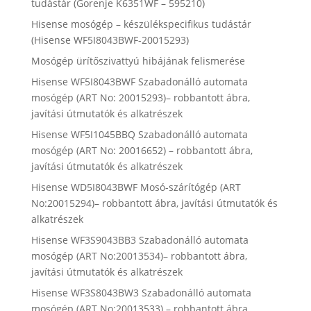
tudástár (Gorenje K6351WF – 595210)
Hisense mosógép – készülékspecifikus tudástár
(Hisense WF5I8043BWF-20015293)
Mosógép ürítőszivattyú hibájának felismerése
Hisense WF5I8043BWF Szabadonálló automata
mosógép (ART No: 20015293)– robbantott ábra,
javítási útmutatók és alkatrészek
Hisense WF5I1045BBQ Szabadonálló automata
mosógép (ART No: 20016652) – robbantott ábra,
javítási útmutatók és alkatrészek
Hisense WD5I8043BWF Mosó-szárítógép (ART
No:20015294)– robbantott ábra, javítási útmutatók és
alkatrészek
Hisense WF3S9043BB3 Szabadonálló automata
mosógép (ART No:20013534)– robbantott ábra,
javítási útmutatók és alkatrészek
Hisense WF3S8043BW3 Szabadonálló automata
mosógép (ART No:20013533) – robbantott ábra,