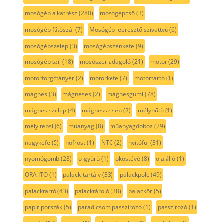
mosógép alkatrész
(280)
mosógépcső
(3)
mosógép fűtőszál
(7)
Mosógép leeresztő szivattyú
(6)
mosógépszelep
(3)
mosógépszénkefe
(9)
mosógép szíj
(18)
mosószer adagoló
(21)
motor
(29)
motorforgótányér
(2)
motorkefe
(7)
motortartó
(1)
mágnes
(3)
mágneses
(2)
mágnesgumi
(78)
mágnes szelep
(4)
mágnesszelep
(2)
mélyhűtő
(1)
mély tepsi
(6)
műanyag
(8)
műanyagdoboz
(29)
nagykefe
(5)
nofrost
(1)
NTC
(2)
nyitófül
(31)
nyomógomb
(28)
o-gyűrű
(1)
okostévé
(8)
olajálló
(1)
ORA ITO
(1)
palack-tartály
(33)
palackpolc
(49)
palacktartó
(43)
palacktároló
(38)
palackőr
(5)
papír porszák
(5)
paradicsom passzírozó
(1)
passzírozó
(1)