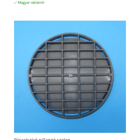
✅ Magyar raktárról
Páraelszívó pillangó szelep