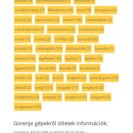
vízszint
(3)
vízszintszabályzó
(1)
víztartály
(5)
vízváltó szelep
(1)
WaveActive
(8)
wok
(10)
xtraspace
(1)
zacskó
(2)
zavarszűrő
(2)
zsanér
(76)
zsanéralátét
(2)
zsanérpersely
(2)
zsanértakaró
(2)
zsanértartó
(2)
zsinór
(1)
zsomp
(2)
zsírfilter
(2)
zsírszűrő
(6)
zsírálló
(1)
zöldségfiók
(50)
állítható láb
(7)
áramlás
(1)
átlátszó
(16)
égőfedél
(35)
égőfej
(1)
égőház
(9)
égőtető
(27)
ékszíj
(36)
élvédő
(5)
érzékelő
(3)
óraház
(2)
úszó
(3)
üst
(5)
üstgumi
(2)
üstszáj gumi
(14)
ütköző
(2)
üveg
(123)
üvegajtó
(17)
üvegbúra
(2)
üvegkehely
(3)
üveglap
(3)
üvegtartó
(6)
üvegtető
(2)
üvegtányér
(13)
Gorenje gépekről ötletek információk:
Gorenje K6351WF kombinált tűzhely –