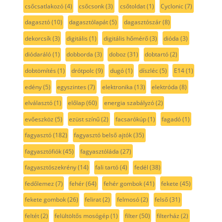
csőcsatlakozó
(4)
csőcsonk
(3)
csőtoldat
(1)
Cyclonic
(7)
dagasztó
(10)
dagasztólapát
(5)
dagasztószár
(8)
dekorcsík
(3)
digitális
(1)
digitális hőmérő
(3)
dióda
(3)
diódaráló
(1)
dobborda
(3)
doboz
(31)
dobtartó
(2)
dobtömítés
(1)
drótpolc
(9)
dugó
(1)
díszléc
(5)
E14
(1)
edény
(5)
egyszintes
(7)
elektronika
(13)
elektróda
(8)
elválasztó
(1)
előlap
(60)
energia szabályzó
(2)
evőeszköz
(5)
ezüst színű
(2)
facsarókúp
(1)
fagadó
(1)
fagyasztó
(182)
fagyasztó belső ajtók
(35)
fagyasztófiók
(45)
fagyasztóláda
(27)
fagyasztószekrény
(14)
fali tartó
(4)
fedél
(38)
fedőlemez
(7)
fehér
(64)
fehér gombok
(41)
fekete
(45)
fekete gombok
(26)
felirat
(2)
felmosó
(2)
felső
(31)
feltét
(2)
felültöltős mosógép
(1)
filter
(50)
filterház
(2)