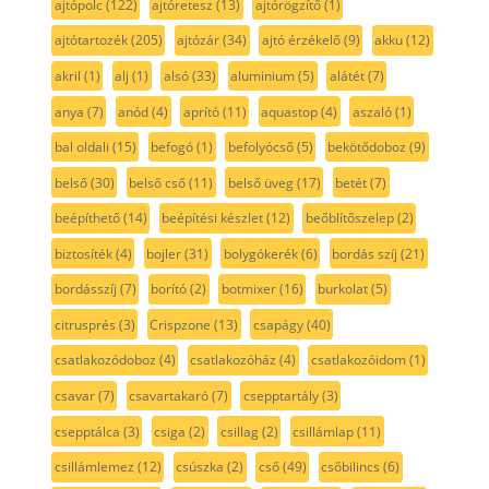
ajtópolc
(122)
ajtóretesz
(13)
ajtórögzítő
(1)
ajtótartozék
(205)
ajtózár
(34)
ajtó érzékelő
(9)
akku
(12)
akril
(1)
alj
(1)
alsó
(33)
aluminium
(5)
alátét
(7)
anya
(7)
anód
(4)
aprító
(11)
aquastop
(4)
aszaló
(1)
bal oldali
(15)
befogó
(1)
befolyócső
(5)
bekötődoboz
(9)
belső
(30)
belső cső
(11)
belső üveg
(17)
betét
(7)
beépíthető
(14)
beépítési készlet
(12)
beőblítőszelep
(2)
biztosíték
(4)
bojler
(31)
bolygókerék
(6)
bordás szíj
(21)
bordásszíj
(7)
borító
(2)
botmixer
(16)
burkolat
(5)
citrusprés
(3)
Crispzone
(13)
csapágy
(40)
csatlakozódoboz
(4)
csatlakozóház
(4)
csatlakozóidom
(1)
csavar
(7)
csavartakaró
(7)
csepptartály
(3)
csepptálca
(3)
csiga
(2)
csillag
(2)
csillámlap
(11)
csillámlemez
(12)
csúszka
(2)
cső
(49)
csőbilincs
(6)