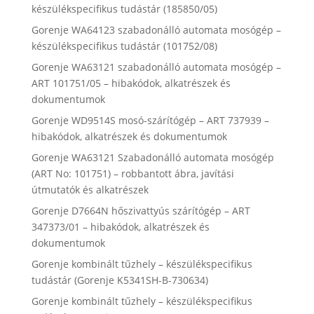
készülékspecifikus tudástár (185850/05)
Gorenje WA64123 szabadonálló automata mosógép –
készülékspecifikus tudástár (101752/08)
Gorenje WA63121 szabadonálló automata mosógép –
ART 101751/05 – hibakódok, alkatrészek és
dokumentumok
Gorenje WD9514S mosó-szárítógép – ART 737939 –
hibakódok, alkatrészek és dokumentumok
Gorenje WA63121 Szabadonálló automata mosógép
(ART No: 101751) – robbantott ábra, javítási
útmutatók és alkatrészek
Gorenje D7664N hőszivattyús szárítógép – ART
347373/01 – hibakódok, alkatrészek és
dokumentumok
Gorenje kombinált tűzhely – készülékspecifikus
tudástár (Gorenje K5341SH-B-730634)
Gorenje kombinált tűzhely – készülékspecifikus