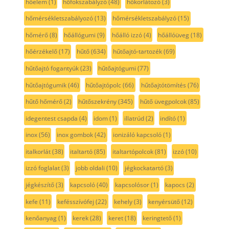
hőelem
(1)
hőfokszabályzó
(48)
hőkorlátozó
(3)
hőmérsékletszabályozó
(13)
hőmérsékletszabályzó
(15)
hőmérő
(8)
hőállógumi
(9)
hőálló izzó
(4)
hőállóüveg
(18)
hőérzékelő
(17)
hűtő
(634)
hűtőajtó-tartozék
(69)
hűtőajtó fogantyúk
(23)
hűtőajtógumi
(77)
hűtőajtógumik
(46)
hűtőajtópolc
(66)
hűtőajtótömítés
(76)
hűtő hőmérő
(2)
hűtőszekrény
(345)
hűtő üvegpolcok
(85)
idegentest csapda
(4)
idom
(1)
illatrúd
(2)
indító
(1)
inox
(56)
inox gombok
(42)
ionizáló kapcsoló
(1)
italkorlát
(38)
italtartó
(85)
italtartópolcok
(81)
izzó
(10)
izzó foglalat
(3)
jobb oldali
(10)
jégkockatartó
(3)
jégkészítő
(3)
kapcsoló
(40)
kapcsolósor
(1)
kapocs
(2)
kefe
(11)
kefésszívófej
(22)
kehely
(3)
kenyérsütő
(12)
kenőanyag
(1)
kerek
(28)
keret
(18)
keringtető
(1)