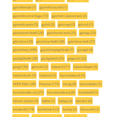
gyúrókampó
(1)
gyümölcsaszaló
(1)
gyümölcscentrifuga
(13)
gyümölcs passzírozó
(2)
gyümölcsprés
(5)
gyűrű
(2)
gázcsap
(3)
gázcső
(1)
gázelosztó-fedél
(26)
gázelosztó-tető
(25)
gázlap
(23)
gázrózsa
(23)
gázrózsa-fedél
(28)
gázrózsa-tető
(27)
gáztűzhely
(499)
gáztűzhelyégőfedél
(7)
gázégő
(4)
gázégőfedél
(28)
gázégőtető
(25)
gégecső
(22)
görgő
(36)
gőzsütő
(2)
habverő
(11)
habverőlapát
(3)
habverőszár
(7)
hajtómű
(5)
harmonikacső
(5)
HEPA Filter
(39)
Hisense
(115)
horog
(6)
hosszabítás
(1)
hosszbordás szíj
(21)
hosszbordásszíj
(6)
hurkatöltő
(1)
három szintes
(3)
hátfal
(1)
hátlap
(2)
házrész
(6)
húsdaráló
(14)
húshőmérő
(3)
hüvely
(2)
hőcserélő
(2)