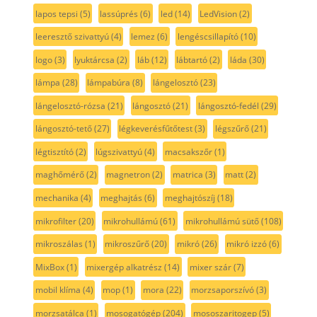
lapos tepsi
(5)
lassúprés
(6)
led
(14)
LedVision
(2)
leeresztő szivattyú
(4)
lemez
(6)
lengéscsillapító
(10)
logo
(3)
lyuktárcsa
(2)
láb
(12)
lábtartó
(2)
láda
(30)
lámpa
(28)
lámpabúra
(8)
lángelosztó
(23)
lángelosztó-rózsa
(21)
lángosztó
(21)
lángosztó-fedél
(29)
lángosztó-tető
(27)
légkeverésfűtőtest
(3)
légszűrő
(21)
légtisztító
(2)
lúgszivattyú
(4)
macsakszőr
(1)
maghőmérő
(2)
magnetron
(2)
matrica
(3)
matt
(2)
mechanika
(4)
meghajtás
(6)
meghajtószíj
(18)
mikrofilter
(20)
mikrohullámú
(61)
mikrohullámú sütő
(108)
mikroszálas
(1)
mikroszűrő
(20)
mikró
(26)
mikró izzó
(6)
MixBox
(1)
mixergép alkatrész
(14)
mixer szár
(7)
mobil klíma
(4)
mop
(1)
mora
(22)
morzsaporszívó
(3)
morzsatálca
(1)
mosogatógép
(204)
mososzaritogep
(5)