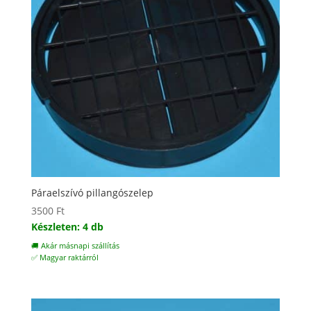
Páraelszívó pillangószelep
3500
Ft
Készleten: 4 db
🚚 Akár másnapi szállítás
✅ Magyar raktárról