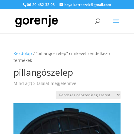
06-20-482-32-08
boyalkatreszek@gmail.com
Kezdőlap
/ “pillangószelep” címkével rendelkező
termékek
pillangószelep
Sorted
Mind a(z) 3 találat megjelenítve
by
popularity