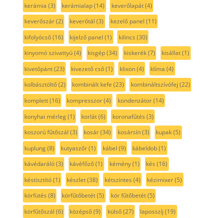
kerámia
(3)
kerámialap
(14)
keverőlapát
(4)
keverőszár
(2)
keverőtál
(3)
kezelő panel
(11)
kifolyócső
(16)
kijelző panel
(1)
kilincs
(30)
kinyomó szivattyú
(4)
kisgép
(34)
kiskerék
(7)
kisállat
(1)
kivetőpánt
(23)
kivezető cső
(1)
klixon
(4)
klíma
(4)
kolbásztöltő
(2)
kombinált kefe
(23)
kombináltszívófej
(22)
komplett
(16)
kompresszor
(4)
kondenzátor
(14)
konyhai mérleg
(1)
korlát
(6)
koronafűtés
(3)
koszorú fűtőszál
(3)
kosár
(34)
kosársín
(3)
kupak
(5)
kuplung
(8)
kutyaszőr
(1)
kábel
(9)
kábeldob
(1)
kávédaráló
(3)
kávéfőző
(1)
kémény
(1)
kés
(16)
késtisztító
(1)
készlet
(38)
kétszintes
(4)
kézimixer
(5)
körfütés
(8)
körfűtőbetét
(5)
kör fűtőbetét
(5)
körfűtőszál
(6)
középső
(9)
külső
(27)
laposszíj
(19)