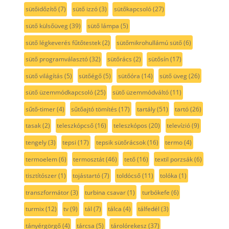
sütőidőzítő
(7)
sütő izzó
(3)
sütőkapcsoló
(27)
sütő külsőüveg
(39)
sütő lámpa
(5)
sütő légkeverés fűtőtestek
(2)
sütőmikrohullámú sütő
(6)
sütő programválasztó
(32)
sütőrács
(2)
sütősín
(17)
sütő világítás
(5)
sütőégő
(5)
sütőóra
(14)
sütő üveg
(26)
sütő üzemmódkapcsoló
(25)
sütő üzemmódváltó
(11)
sűtő-timer
(4)
sűtőajtó tömítés
(17)
tartály
(51)
tartó
(26)
tasak
(2)
teleszkópcső
(16)
teleszkópos
(20)
televízió
(9)
tengely
(3)
tepsi
(17)
tepsik sütőrácsok
(16)
termo
(4)
termoelem
(6)
termosztát
(46)
tető
(16)
textil porzsák
(6)
tisztítószer
(1)
tojástartó
(7)
toldócső
(11)
tolóka
(1)
transzformátor
(3)
turbina csavar
(1)
turbókefe
(6)
turmix
(12)
tv
(9)
tál
(7)
tálca
(4)
tálfedél
(3)
tányérgörgő
(4)
tárcsa
(5)
tárolórekesz
(37)