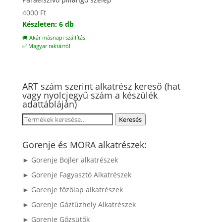
4000
Ft
Készleten: 6 db
🚚 Akár másnapi szállítás
✅ Magyar raktárról
ART szám szerint alkatrész kereső (hat
vagy nyolcjegyű szám a készülék
adattábláján)
Keresés
Keresés
a
következőre:
Gorenje és MORA alkatrészek:
► Gorenje Bojler alkatrészek
► Gorenje Fagyasztó Alkatrészek
► Gorenje főzőlap alkatrészek
► Gorenje Gáztűzhely Alkatrészek
► Gorenje Gőzsütők