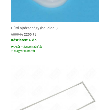
Hűtő ajtócsapágy (bal oldali)
Original
Current
6800
Ft
2200
Ft
price
price
Készleten: 6 db
was:
is:
🚚 Akár másnapi szállítás
6800 Ft.
2200 Ft.
✅ Magyar raktárról