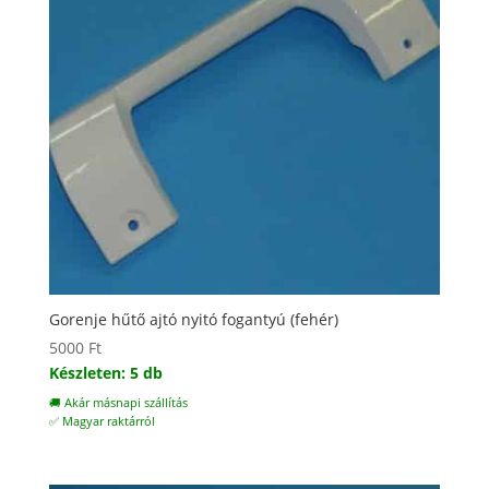
Gorenje hűtő ajtó nyitó fogantyú (fehér)
5000
Ft
Készleten: 5 db
🚚 Akár másnapi szállítás
✅ Magyar raktárról