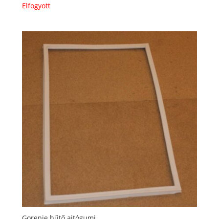
Elfogyott
Gorenje hűtő ajtógumi