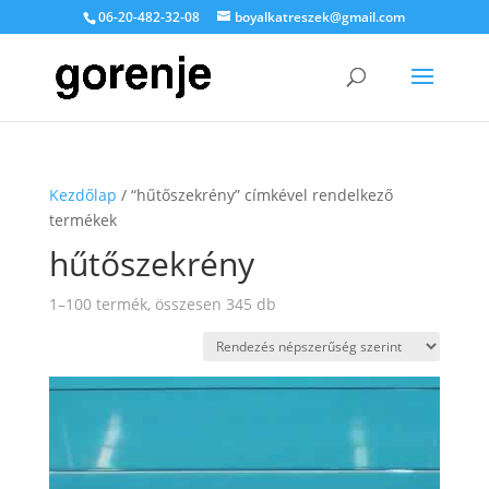
06-20-482-32-08
boyalkatreszek@gmail.com
Kezdőlap
/ “hűtőszekrény” címkével rendelkező
termékek
hűtőszekrény
Sorted
1–100 termék, összesen 345 db
by
popularity