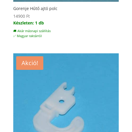
Gorenje Hűtő ajtó polc
14900
Ft
Készleten: 1 db
🚚 Akár másnapi szállítás
✅ Magyar raktárról
Akció!