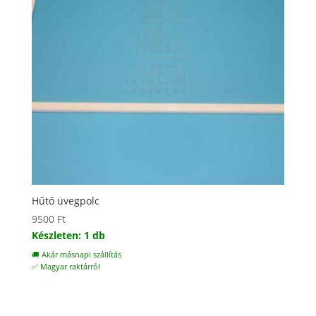
Hűtő üvegpolc
9500
Ft
Készleten: 1 db
🚚 Akár másnapi szállítás
✅ Magyar raktárról