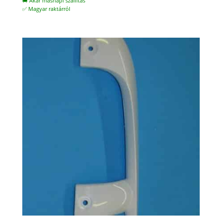
🚚 Akár másnapi szállítás
✅ Magyar raktárról