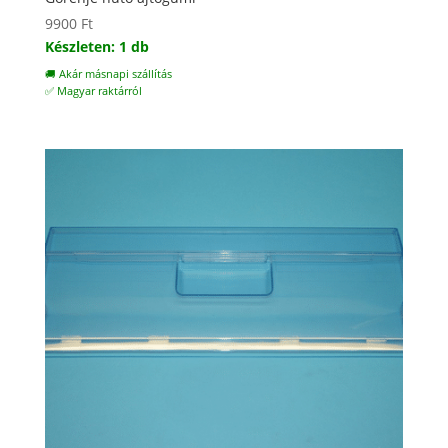
9900
Ft
Készleten: 1 db
🚚 Akár másnapi szállítás
✅ Magyar raktárról