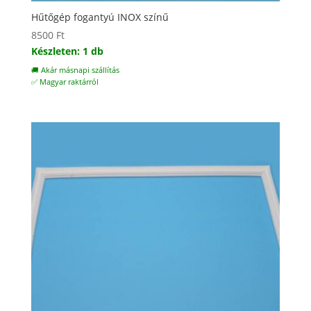
Hűtőgép fogantyú INOX színű
8500
Ft
Készleten: 1 db
🚚 Akár másnapi szállítás
✅ Magyar raktárról