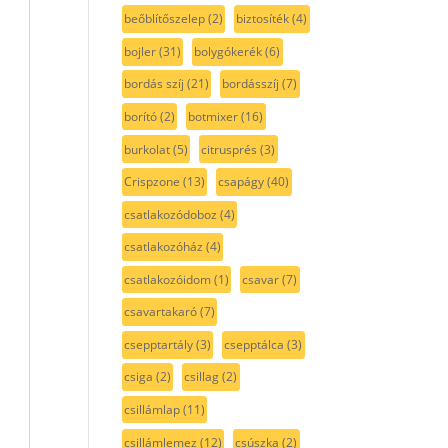
beőblítőszelep
(2)
biztosíték
(4)
bojler
(31)
bolygókerék
(6)
bordás szíj
(21)
bordásszíj
(7)
borító
(2)
botmixer
(16)
burkolat
(5)
citrusprés
(3)
Crispzone
(13)
csapágy
(40)
csatlakozódoboz
(4)
csatlakozóház
(4)
csatlakozóidom
(1)
csavar
(7)
csavartakaró
(7)
csepptartály
(3)
csepptálca
(3)
csiga
(2)
csillag
(2)
csillámlap
(11)
csillámlemez
(12)
csúszka
(2)