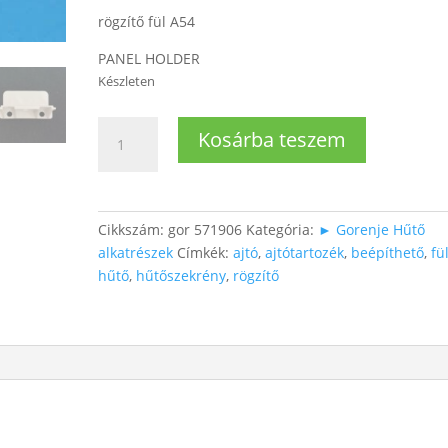
rögzítő fül A54
PANEL HOLDER
Készleten
Gorenje
Kosárba teszem
beépíthető
hűtő
ajtó
alkatrész
Cikkszám:
gor 571906
Kategória:
► Gorenje Hűtő
(bútorlap
alkatrészek
Címkék:
ajtó
,
ajtótartozék
,
beépíthető
,
fü
tartó
hűtő
,
hűtőszekrény
,
rögzítő
műanyag)
mennyiség