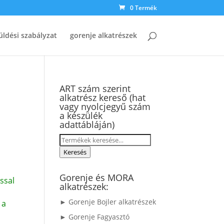
0 Termék
üldési szabályzat
gorenje alkatrészek
ART szám szerint
alkatrész kereső (hat
vagy nyolcjegyű szám
a készülék
adattábláján)
Keresés
a
Keresés
következőre:
Gorenje és MORA
ssal
alkatrészek:
► Gorenje Bojler alkatrészek
 a
► Gorenje Fagyasztó