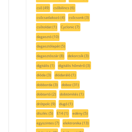
cső
(49)
csőbilincs
(6)
csőcsatlakozó
(4)
csőcsonk
(3)
csőtoldat
(1)
Cyclonic
(7)
dagasztó
(10)
dagasztólapát
(5)
dagasztószár
(8)
dekorcsík
(3)
digitális
(1)
digitális hőmérő
(3)
dióda
(3)
diódaráló
(1)
dobborda
(3)
doboz
(31)
dobtartó
(2)
dobtömítés
(1)
drótpolc
(9)
dugó
(1)
díszléc
(5)
E14
(1)
edény
(5)
egyszintes
(7)
elektronika
(13)