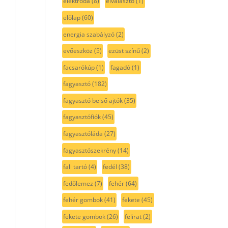
elektróda
(8)
elválasztó
(1)
előlap
(60)
energia szabályzó
(2)
evőeszköz
(5)
ezüst színű
(2)
facsarókúp
(1)
fagadó
(1)
fagyasztó
(182)
fagyasztó belső ajtók
(35)
fagyasztófiók
(45)
fagyasztóláda
(27)
fagyasztószekrény
(14)
fali tartó
(4)
fedél
(38)
fedőlemez
(7)
fehér
(64)
fehér gombok
(41)
fekete
(45)
fekete gombok
(26)
felirat
(2)