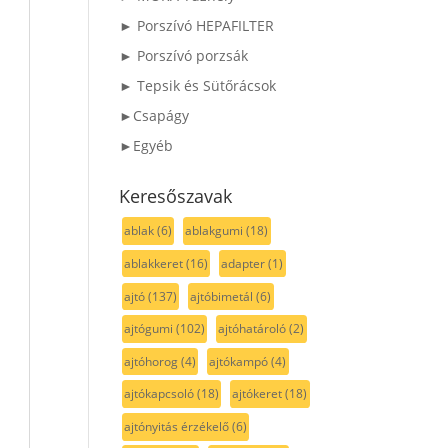
► Porszívó HEPAFILTER
► Porszívó porzsák
► Tepsik és Sütőrácsok
►Csapágy
►Egyéb
Keresőszavak
ablak
(6)
ablakgumi
(18)
ablakkeret
(16)
adapter
(1)
ajtó
(137)
ajtóbimetál
(6)
ajtógumi
(102)
ajtóhatároló
(2)
ajtóhorog
(4)
ajtókampó
(4)
ajtókapcsoló
(18)
ajtókeret
(18)
ajtónyitás érzékelő
(6)