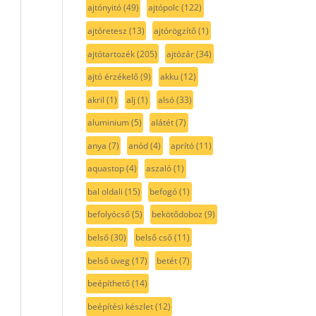
ajtónyitó
(49)
ajtópolc
(122)
ajtóretesz
(13)
ajtórögzítő
(1)
ajtótartozék
(205)
ajtózár
(34)
ajtó érzékelő
(9)
akku
(12)
akril
(1)
alj
(1)
alsó
(33)
aluminium
(5)
alátét
(7)
anya
(7)
anód
(4)
aprító
(11)
aquastop
(4)
aszaló
(1)
bal oldali
(15)
befogó
(1)
befolyócső
(5)
bekötődoboz
(9)
belső
(30)
belső cső
(11)
belső üveg
(17)
betét
(7)
beépíthető
(14)
beépítési készlet
(12)