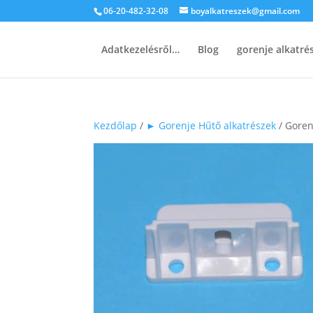
06-20-482-32-08
boyalkatreszek@gmail.com
Adatkezelésről…
Blog
gorenje alkatr
Kezdőlap
/
► Gorenje Hűtő alkatrészek
/ Goren