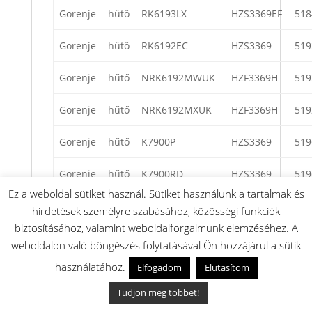
Gorenje
hűtő
RK6193LX
HZS3369EF
518
Gorenje
hűtő
RK6192EC
HZS3369
519
Gorenje
hűtő
NRK6192MWUK
HZF3369H
519
Gorenje
hűtő
NRK6192MXUK
HZF3369H
519
Gorenje
hűtő
K7900P
HZS3369
519
Gorenje
hűtő
K7900RD
HZS3369
519
Ez a weboldal sütiket használ. Sütiket használunk a tartalmak és
Gorenje
hűtő
RK6193EU
HZS3369EF
521
hirdetések személyre szabásához, közösségi funkciók
biztosításához, valamint weboldalforgalmunk elemzéséhez. A
Gorenje
hűtő
ONRK193C
HZF3369G
521
weboldalon való böngészés folytatásával Ön hozzájárul a sütik
használatához.
Elfogadom
Elutasítom
Gorenje
hűtő
ONRK193CO
HZF3369G
521
Tudjon meg többet!
Gorenje
hűtő
ORK193C-L
HZS3369AF
521