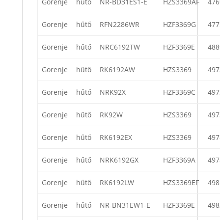
Gorenje
hűtő
NR-BD31ES1-E
HZS3369AF
476
Gorenje
hűtő
RFN2286WR
HZF3369G
477
Gorenje
hűtő
NRC6192TW
HZF3369E
488
Gorenje
hűtő
RK6192AW
HZS3369
497
Gorenje
hűtő
NRK92X
HZF3369C
497
Gorenje
hűtő
RK92W
HZS3369
497
Gorenje
hűtő
RK6192EX
HZS3369
497
Gorenje
hűtő
NRK6192GX
HZF3369A
497
Gorenje
hűtő
RK6192LW
HZS3369EF
498
Gorenje
hűtő
NR-BN31EW1-E
HZF3369E
498