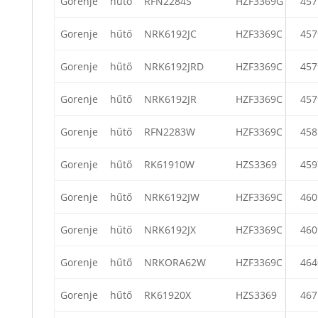
Gorenje
hűtő
RFN2284S
HZF3369G
457
Gorenje
hűtő
NRK6192JC
HZF3369C
457
Gorenje
hűtő
NRK6192JRD
HZF3369C
457
Gorenje
hűtő
NRK6192JR
HZF3369C
457
Gorenje
hűtő
RFN2283W
HZF3369C
458
Gorenje
hűtő
RK61910W
HZS3369
459
Gorenje
hűtő
NRK6192JW
HZF3369C
460
Gorenje
hűtő
NRK6192JX
HZF3369C
460
Gorenje
hűtő
NRKORA62W
HZF3369C
464
Gorenje
hűtő
RK61920X
HZS3369
467