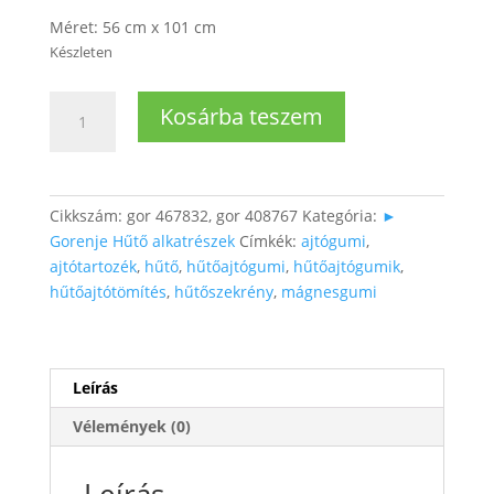
Méret: 56 cm x 101 cm
Készleten
Gorenje
Kosárba teszem
Kombi
hűtő
normáltér
ajtógumi
Cikkszám:
gor 467832, gor 408767
Kategória:
►
57x101cm
Gorenje Hűtő alkatrészek
Címkék:
ajtógumi
,
mennyiség
ajtótartozék
,
hűtő
,
hűtőajtógumi
,
hűtőajtógumik
,
hűtőajtótömítés
,
hűtőszekrény
,
mágnesgumi
Leírás
Vélemények (0)
Leírás