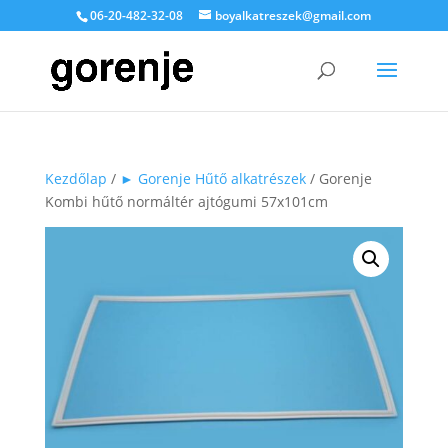
06-20-482-32-08
boyalkatreszek@gmail.com
Kezdőlap
/
► Gorenje Hűtő alkatrészek
/ Gorenje
Kombi hűtő normáltér ajtógumi 57x101cm