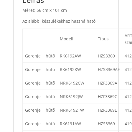
Méret: 56 cm x 101 cm
Az alábbi készülékekhez használható:
AR
Modell
Típus
sz
Gorenje
hűtő
RK6192AW
HZS3369
412
Gorenje
hűtő
RK6192KW
HZS3369AF
412
Gorenje
hűtő
NRK6192CW
HZF3369A
412
Gorenje
hűtő
NRK6192JW
HZF3369C
412
Gorenje
hűtő
NRK6192TW
HZF3369E
412
Gorenje
hűtő
RK6191AW
HZS3369
419