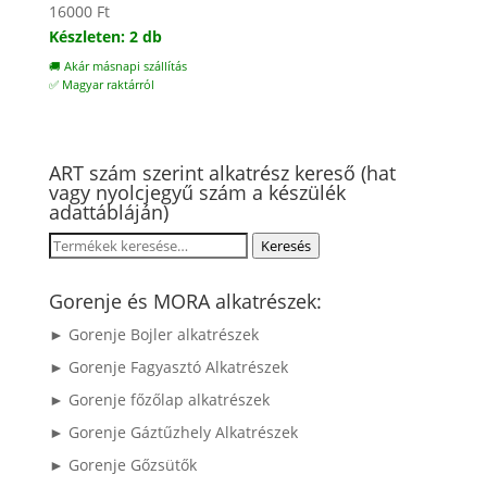
16000
Ft
Készleten: 2 db
🚚 Akár másnapi szállítás
✅ Magyar raktárról
ART szám szerint alkatrész kereső (hat
vagy nyolcjegyű szám a készülék
adattábláján)
Keresés
Keresés
a
következőre:
Gorenje és MORA alkatrészek:
► Gorenje Bojler alkatrészek
► Gorenje Fagyasztó Alkatrészek
► Gorenje főzőlap alkatrészek
► Gorenje Gáztűzhely Alkatrészek
► Gorenje Gőzsütők