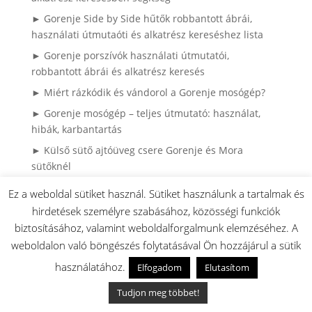
► Gorenje Side by Side hűtők robbantott ábrái,
használati útmutaóti és alkatrész kereséshez lista
► Gorenje porszívók használati útmutatói,
robbantott ábrái és alkatrész keresés
► Miért rázkódik és vándorol a Gorenje mosógép?
► Gorenje mosógép – teljes útmutató: használat,
hibák, karbantartás
► Külső sütő ajtóüveg csere Gorenje és Mora
sütőknél
► Gorenje hűtő ajtógumi csere házilag – így
Ez a weboldal sütiket használ. Sütiket használunk a tartalmak és
spórolhatsz tízezreket szerviz nélkül (Könnyen
hirdetések személyre szabásához, közösségi funkciók
cserélhető (hornyos) kivitel)
biztosításához, valamint weboldalforgalmunk elemzéséhez. A
► Gyakran Ismételt Kérdések (GYIK)
weboldalon való böngészés folytatásával Ön hozzájárul a sütik
► Ragyogó Gázfőzőlap, Karcok Nélkül? – A Profi
használatához.
Elfogadom
Elutasítom
Tisztítás Első Lépései
Tudjon meg többet!
► HISENSE / GORENJE klíma robbantott ábrák