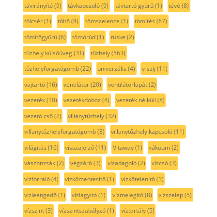
távirányító
(9)
távkapcsoló
(9)
távtartó gyűrű
(1)
tévé
(8)
tölcsér
(1)
töltő
(8)
tömszelence
(1)
tömítés
(67)
tömítőgyűrű
(6)
tömőrúd
(1)
tüske
(2)
tüzhely külsőüveg
(31)
tűzhely
(563)
tűzhelyforgatógomb
(22)
univerzális
(4)
v-szíj
(11)
vajtartó
(16)
ventilátor
(20)
ventilátorlapát
(2)
vezeték
(10)
vezetékdoboz
(4)
vezeték nélküli
(8)
vezető cső
(2)
villanytűzhely
(32)
villanytűzhelyforgatógomb
(3)
villanytűzhely kapcsoló
(11)
világítás
(16)
visszajelző
(11)
Vitaway
(1)
vákuum
(2)
vászonzsák
(2)
végzáró
(3)
vízadagoló
(2)
vízcső
(3)
vízforraló
(4)
vízkőmentesítő
(1)
vízkőtelenítő
(1)
vízleengedő
(1)
vízlágyító
(1)
vízmelegítő
(8)
vízszelep
(5)
vízszint
(3)
vízszintszabályzó
(1)
víztartály
(5)