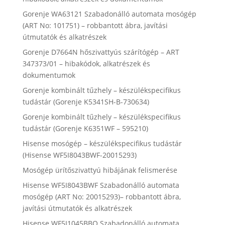
Gorenje WA63121 Szabadonálló automata mosógép
(ART No: 101751) – robbantott ábra, javítási
útmutatók és alkatrészek
Gorenje D7664N hőszivattyús szárítógép – ART
347373/01 – hibakódok, alkatrészek és
dokumentumok
Gorenje kombinált tűzhely – készülékspecifikus
tudástár (Gorenje K5341SH-B-730634)
Gorenje kombinált tűzhely – készülékspecifikus
tudástár (Gorenje K6351WF – 595210)
Hisense mosógép – készülékspecifikus tudástár
(Hisense WF5I8043BWF-20015293)
Mosógép ürítőszivattyú hibájának felismerése
Hisense WF5I8043BWF Szabadonálló automata
mosógép (ART No: 20015293)– robbantott ábra,
javítási útmutatók és alkatrészek
Hisense WF5I1045BBQ Szabadonálló automata