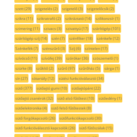
szett
(29)
szigetelés
(2)
szigetelő
(3)
szigetelőcsík
(2)
szikra
(11)
szikratrafó
(2)
szikráztató
(14)
szilikonzsír
(1)
szimering
(11)
szivacs
(3)
szivattyú
(17)
szárítógép
(101)
szárítógép szíj
(14)
szén
(7)
szénfilter
(18)
szénkefe
(12)
Szénkefék
(7)
szénszűrő
(3)
Szíj
(6)
színtelen
(17)
szívócső
(11)
szívófej
(39)
szórókar
(36)
szöszemelő
(1)
szürke
(8)
szűkítő
(2)
szűrő
(97)
szűrőház
(5)
sárga
(1)
sín
(27)
sótartály
(12)
sütési funkcióválasztó
(34)
sütő
(377)
sütőajtó gumi
(10)
sütőajtópánt
(22)
sütőajtó zsanérok
(32)
sütő alsó fűtőtest
(10)
sütőedény
(1)
sütőelektronika
(4)
sütő felső fűtőtestek
(8)
sütő forgókapcsoló
(26)
sütőfunkciókapcsoló
(30)
sütő funkcióválasztó kapcsolók
(26)
sütő fűtőszálak
(15)