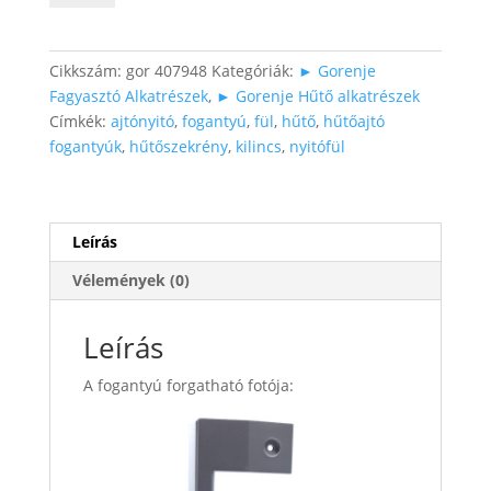
fogantyú
(fehér)
mennyiség
Cikkszám:
gor 407948
Kategóriák:
► Gorenje
Fagyasztó Alkatrészek
,
► Gorenje Hűtő alkatrészek
Címkék:
ajtónyitó
,
fogantyú
,
fül
,
hűtő
,
hűtőajtó
fogantyúk
,
hűtőszekrény
,
kilincs
,
nyitófül
Leírás
Vélemények (0)
Leírás
A fogantyú forgatható fotója: