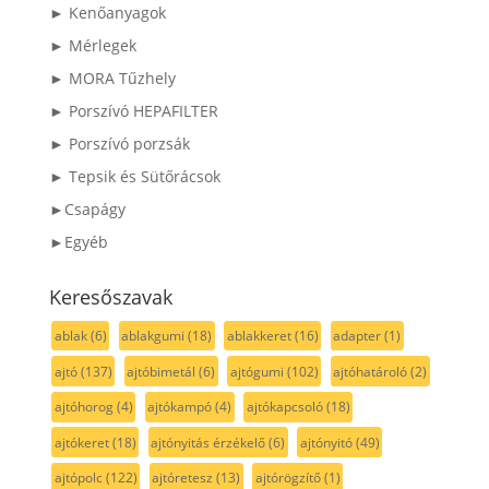
► Kenőanyagok
► Mérlegek
► MORA Tűzhely
► Porszívó HEPAFILTER
► Porszívó porzsák
► Tepsik és Sütőrácsok
►Csapágy
►Egyéb
Keresőszavak
ablak
(6)
ablakgumi
(18)
ablakkeret
(16)
adapter
(1)
ajtó
(137)
ajtóbimetál
(6)
ajtógumi
(102)
ajtóhatároló
(2)
ajtóhorog
(4)
ajtókampó
(4)
ajtókapcsoló
(18)
ajtókeret
(18)
ajtónyitás érzékelő
(6)
ajtónyitó
(49)
ajtópolc
(122)
ajtóretesz
(13)
ajtórögzítő
(1)