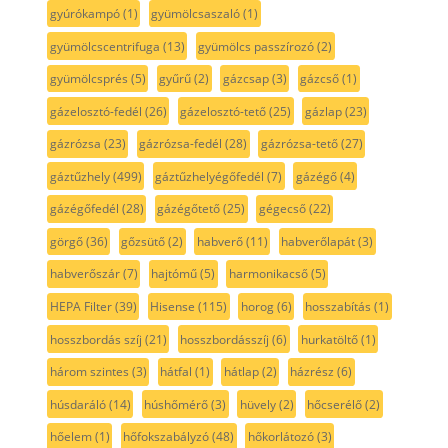
gyúrókampó
(1)
gyümölcsaszaló
(1)
gyümölcscentrifuga
(13)
gyümölcs passzírozó
(2)
gyümölcsprés
(5)
gyűrű
(2)
gázcsap
(3)
gázcső
(1)
gázelosztó-fedél
(26)
gázelosztó-tető
(25)
gázlap
(23)
gázrózsa
(23)
gázrózsa-fedél
(28)
gázrózsa-tető
(27)
gáztűzhely
(499)
gáztűzhelyégőfedél
(7)
gázégő
(4)
gázégőfedél
(28)
gázégőtető
(25)
gégecső
(22)
görgő
(36)
gőzsütő
(2)
habverő
(11)
habverőlapát
(3)
habverőszár
(7)
hajtómű
(5)
harmonikacső
(5)
HEPA Filter
(39)
Hisense
(115)
horog
(6)
hosszabítás
(1)
hosszbordás szíj
(21)
hosszbordásszíj
(6)
hurkatöltő
(1)
három szintes
(3)
hátfal
(1)
hátlap
(2)
házrész
(6)
húsdaráló
(14)
húshőmérő
(3)
hüvely
(2)
hőcserélő
(2)
hőelem
(1)
hőfokszabályzó
(48)
hőkorlátozó
(3)