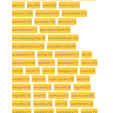
piros
(1)
polc
(86)
polcél
(3)
Poly-v szíj
(11)
porszívó
(220)
porszívócső
(10)
porszívókefe
(11)
porszűrő
(22)
portartály
(12)
porzsák
(13)
porzsáktartó
(11)
porzsáktartóbetét
(9)
porzsáktartóegység
(9)
porzsáktartóidom
(9)
porzsáktartókeret
(10)
porzsáktartóvilla
(9)
programóra
(7)
pumpa
(3)
pálcahőmérő
(1)
pár
(5)
páraelszívó
(50)
párásító
(1)
párátlanító
(1)
rekesz
(29)
relé
(5)
retesz
(1)
retro
(2)
robotgép
(37)
rosetta
(2)
rozetta
(11)
rugó
(20)
rugós-zsanér
(33)
rács
(27)
rácsgumi
(4)
rácstartó
(3)
résszívó
(8)
rögzítő
(27)
rögzítőfül
(1)
rövid
(1)
rúdmixer
(14)
side by side
(53)
smoothie
(2)
SpaceBox
(5)
stift
(10)
sutő hőmérő
(4)
szabályzó
(1)
szeletelő
(20)
szennytálca
(1)
szenzor
(5)