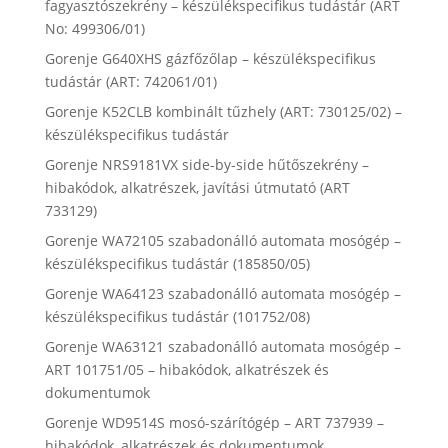
fagyasztószekrény – készülékspecifikus tudástár (ART
No: 499306/01)
Gorenje G640XHS gázfőzőlap – készülékspecifikus
tudástár (ART: 742061/01)
Gorenje K52CLB kombinált tűzhely (ART: 730125/02) –
készülékspecifikus tudástár
Gorenje NRS9181VX side-by-side hűtőszekrény –
hibakódok, alkatrészek, javítási útmutató (ART
733129)
Gorenje WA72105 szabadonálló automata mosógép –
készülékspecifikus tudástár (185850/05)
Gorenje WA64123 szabadonálló automata mosógép –
készülékspecifikus tudástár (101752/08)
Gorenje WA63121 szabadonálló automata mosógép –
ART 101751/05 – hibakódok, alkatrészek és
dokumentumok
Gorenje WD9514S mosó-szárítógép – ART 737939 –
hibakódok, alkatrészek és dokumentumok