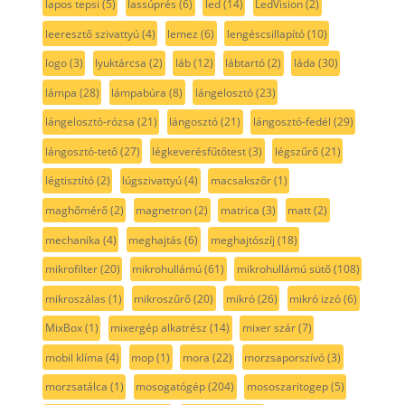
lapos tepsi
(5)
lassúprés
(6)
led
(14)
LedVision
(2)
leeresztő szivattyú
(4)
lemez
(6)
lengéscsillapító
(10)
logo
(3)
lyuktárcsa
(2)
láb
(12)
lábtartó
(2)
láda
(30)
lámpa
(28)
lámpabúra
(8)
lángelosztó
(23)
lángelosztó-rózsa
(21)
lángosztó
(21)
lángosztó-fedél
(29)
lángosztó-tető
(27)
légkeverésfűtőtest
(3)
légszűrő
(21)
légtisztító
(2)
lúgszivattyú
(4)
macsakszőr
(1)
maghőmérő
(2)
magnetron
(2)
matrica
(3)
matt
(2)
mechanika
(4)
meghajtás
(6)
meghajtószíj
(18)
mikrofilter
(20)
mikrohullámú
(61)
mikrohullámú sütő
(108)
mikroszálas
(1)
mikroszűrő
(20)
mikró
(26)
mikró izzó
(6)
MixBox
(1)
mixergép alkatrész
(14)
mixer szár
(7)
mobil klíma
(4)
mop
(1)
mora
(22)
morzsaporszívó
(3)
morzsatálca
(1)
mosogatógép
(204)
mososzaritogep
(5)