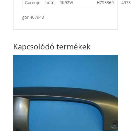
Gorenje
hűtő
RK92W
HZS3369
4973
gor 407948
Kapcsolódó termékek