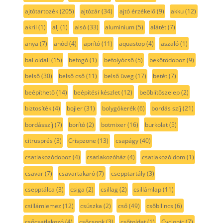
ajtótartozék
(205)
ajtózár
(34)
ajtó érzékelő
(9)
akku
(12)
akril
(1)
alj
(1)
alsó
(33)
aluminium
(5)
alátét
(7)
anya
(7)
anód
(4)
aprító
(11)
aquastop
(4)
aszaló
(1)
bal oldali
(15)
befogó
(1)
befolyócső
(5)
bekötődoboz
(9)
belső
(30)
belső cső
(11)
belső üveg
(17)
betét
(7)
beépíthető
(14)
beépítési készlet
(12)
beőblítőszelep
(2)
biztosíték
(4)
bojler
(31)
bolygókerék
(6)
bordás szíj
(21)
bordásszíj
(7)
borító
(2)
botmixer
(16)
burkolat
(5)
citrusprés
(3)
Crispzone
(13)
csapágy
(40)
csatlakozódoboz
(4)
csatlakozóház
(4)
csatlakozóidom
(1)
csavar
(7)
csavartakaró
(7)
csepptartály
(3)
csepptálca
(3)
csiga
(2)
csillag
(2)
csillámlap
(11)
csillámlemez
(12)
csúszka
(2)
cső
(49)
csőbilincs
(6)
csőcsatlakozó
(4)
csőcsonk
(3)
csőtoldat
(1)
Cyclonic
(7)