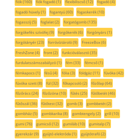
fiók
(160)
fiók fogadó
(1)
flexibiliscső
(12)
fogadó
(4)
fogadó hüvely
(1)
fogantyú
(60)
fogaskerék
(10)
fogasszíj
(5)
foglalat
(2)
forgatógomb
(135)
forgókefés szívófej
(9)
forgókerék
(6)
forgónyárs
(1)
forgótányér
(23)
forróvíztároló
(9)
FreezeBox
(6)
FreshZone
(4)
front
(2)
funkcióválasztó
(35)
furdulatszámszabályzó
(1)
fém
(33)
fémcső
(1)
fémkapocs
(1)
fésű
(4)
fólia
(3)
földgáz
(11)
fúvóka
(42)
fúvóka szett
(8)
fül
(32)
főkapcsoló
(2)
főzőlap
(64)
főzőrács
(24)
főzőzóna
(10)
fűtés
(25)
fűtőbetét
(46)
fűtőszál
(36)
fűtőtest
(32)
gomb
(3)
gombbetét
(2)
gombház
(5)
gombkarika
(8)
gombtengely
(2)
grill
(10)
gumi
(76)
gumicső
(12)
gumiláb
(10)
gumitalp
(7)
gyerekzár
(9)
gyújtó elektróda
(1)
gyújtótrafó
(2)