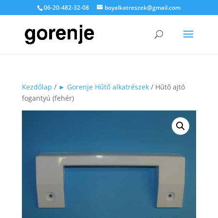
06-20-482-32-08
boyalkatreszek@gmail.com
Kezdőlap
/
► Gorenje Hűtő alkatrészek
/ Hűtő ajtó
fogantyú (fehér)