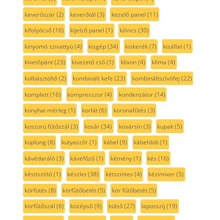
keverőszár
(2)
keverőtál
(3)
kezelő panel
(11)
kifolyócső
(16)
kijelző panel
(1)
kilincs
(30)
kinyomó szivattyú
(4)
kisgép
(34)
kiskerék
(7)
kisállat
(1)
kivetőpánt
(23)
kivezető cső
(1)
klixon
(4)
klíma
(4)
kolbásztöltő
(2)
kombinált kefe
(23)
kombináltszívófej
(22)
komplett
(16)
kompresszor
(4)
kondenzátor
(14)
konyhai mérleg
(1)
korlát
(6)
koronafűtés
(3)
koszorú fűtőszál
(3)
kosár
(34)
kosársín
(3)
kupak
(5)
kuplung
(8)
kutyaszőr
(1)
kábel
(9)
kábeldob
(1)
kávédaráló
(3)
kávéfőző
(1)
kémény
(1)
kés
(16)
késtisztító
(1)
készlet
(38)
kétszintes
(4)
kézimixer
(5)
körfütés
(8)
körfűtőbetét
(5)
kör fűtőbetét
(5)
körfűtőszál
(6)
középső
(9)
külső
(27)
laposszíj
(19)