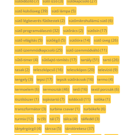
sütőidőzítő
(7)
sütő izzó
(3)
sütőkapcsoló
(27)
sütő külsőüveg
(39)
sütő lámpa
(5)
sütő légkeverés fűtőtestek
(2)
sütőmikrohullámú sütő
(6)
sütő programválasztó
(32)
sütőrács
(2)
sütősín
(17)
sütő világítás
(5)
sütőégő
(5)
sütőóra
(14)
sütő üveg
(26)
sütő üzemmódkapcsoló
(25)
sütő üzemmódváltó
(11)
sűtő-timer
(4)
sűtőajtó tömítés
(17)
tartály
(51)
tartó
(26)
tasak
(2)
teleszkópcső
(16)
teleszkópos
(20)
televízió
(9)
tengely
(3)
tepsi
(17)
tepsik sütőrácsok
(16)
termo
(4)
termoelem
(6)
termosztát
(46)
tető
(16)
textil porzsák
(6)
tisztítószer
(1)
tojástartó
(7)
toldócső
(11)
tolóka
(1)
transzformátor
(3)
turbina csavar
(1)
turbókefe
(6)
turmix
(12)
tv
(9)
tál
(7)
tálca
(4)
tálfedél
(3)
tányérgörgő
(4)
tárcsa
(5)
tárolórekesz
(37)