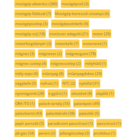
mosógép alkatrész
(280)
mosógépcső
(3)
mosógép fűtőszál
(7)
Mosógép leeresztő szivattyú
(6)
mosógépszelep
(3)
mosógépszénkefe
(9)
mosógép szíj
(18)
mosószer adagoló
(21)
motor
(29)
motorforgótányér
(2)
motorkefe
(7)
motortartó
(1)
mágnes
(3)
mágneses
(2)
mágnesgumi
(78)
mágnes szelep
(4)
mágnesszelep
(2)
mélyhűtő
(1)
mély tepsi
(6)
műanyag
(8)
műanyagdoboz
(29)
nagykefe
(5)
nofrost
(1)
NTC
(2)
nyitófül
(31)
nyomógomb
(28)
o-gyűrű
(1)
okostévé
(8)
olajálló
(1)
ORA ITO
(1)
palack-tartály
(33)
palackpolc
(49)
palacktartó
(43)
palacktároló
(38)
palackőr
(5)
papír porszák
(5)
paradicsom passzírozó
(1)
passzírozó
(1)
pb-gáz
(34)
perem
(2)
pillangószelep
(3)
pirolitikus
(1)