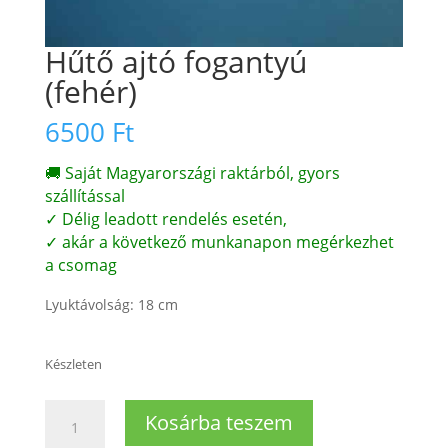
Hűtő ajtó fogantyú
(fehér)
6500
Ft
🚚 Saját Magyarországi raktárból, gyors
szállítással
✓ Délig leadott rendelés esetén,
✓ akár a következő munkanapon megérkezhet
a csomag
Lyuktávolság: 18 cm
Készleten
Hűtő
Kosárba teszem
ajtó