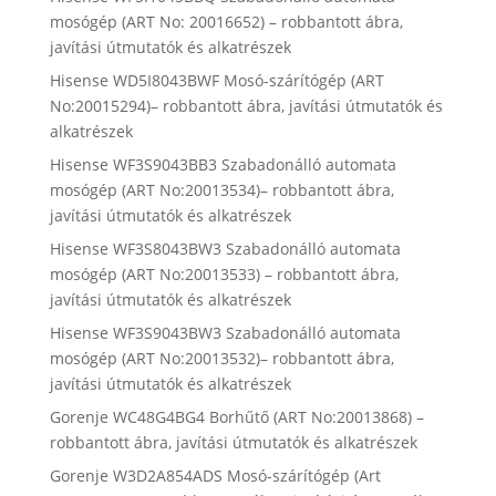
mosógép (ART No: 20016652) – robbantott ábra,
javítási útmutatók és alkatrészek
Hisense WD5I8043BWF Mosó-szárítógép (ART
No:20015294)– robbantott ábra, javítási útmutatók és
alkatrészek
Hisense WF3S9043BB3 Szabadonálló automata
mosógép (ART No:20013534)– robbantott ábra,
javítási útmutatók és alkatrészek
Hisense WF3S8043BW3 Szabadonálló automata
mosógép (ART No:20013533) – robbantott ábra,
javítási útmutatók és alkatrészek
Hisense WF3S9043BW3 Szabadonálló automata
mosógép (ART No:20013532)– robbantott ábra,
javítási útmutatók és alkatrészek
Gorenje WC48G4BG4 Borhűtő (ART No:20013868) –
robbantott ábra, javítási útmutatók és alkatrészek
Gorenje W3D2A854ADS Mosó-szárítógép (Art