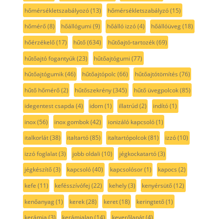
hőmérsékletszabályozó
(13)
hőmérsékletszabályzó
(15)
hőmérő
(8)
hőállógumi
(9)
hőálló izzó
(4)
hőállóüveg
(18)
hőérzékelő
(17)
hűtő
(634)
hűtőajtó-tartozék
(69)
hűtőajtó fogantyúk
(23)
hűtőajtógumi
(77)
hűtőajtógumik
(46)
hűtőajtópolc
(66)
hűtőajtótömítés
(76)
hűtő hőmérő
(2)
hűtőszekrény
(345)
hűtő üvegpolcok
(85)
idegentest csapda
(4)
idom
(1)
illatrúd
(2)
indító
(1)
inox
(56)
inox gombok
(42)
ionizáló kapcsoló
(1)
italkorlát
(38)
italtartó
(85)
italtartópolcok
(81)
izzó
(10)
izzó foglalat
(3)
jobb oldali
(10)
jégkockatartó
(3)
jégkészítő
(3)
kapcsoló
(40)
kapcsolósor
(1)
kapocs
(2)
kefe
(11)
kefésszívófej
(22)
kehely
(3)
kenyérsütő
(12)
kenőanyag
(1)
kerek
(28)
keret
(18)
keringtető
(1)
kerámia
(3)
kerámialap
(14)
keverőlapát
(4)