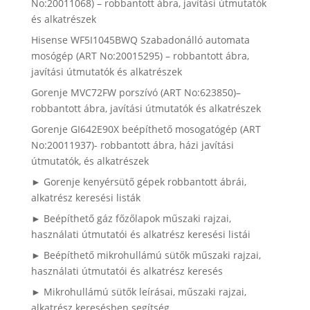
No:20011068) – robbantott ábra, javítási útmutatók
és alkatrészek
Hisense WF5I1045BWQ Szabadonálló automata
mosógép (ART No:20015295) – robbantott ábra,
javítási útmutatók és alkatrészek
Gorenje MVC72FW porszívó (ART No:623850)–
robbantott ábra, javítási útmutatók és alkatrészek
Gorenje GI642E90X beépíthető mosogatógép (ART
No:20011937)- robbantott ábra, házi javítási
útmutatók, és alkatrészek
► Gorenje kenyérsütő gépek robbantott ábrái,
alkatrész keresési listák
► Beépíthető gáz főzőlapok műszaki rajzai,
használati útmutatói és alkatrész keresési listái
► Beépíthető mikrohullámú sütők műszaki rajzai,
használati útmutatói és alkatrész keresés
► Mikrohullámú sütők leírásai, műszaki rajzai,
alkatrész keresésben segítség