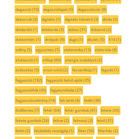
dagasztó
(10)
dagasztólapát
(5)
dagasztószár
(8)
dekorcsík
(3)
digitális
(1)
digitális hőmérő
(3)
dióda
(3)
diódaráló
(1)
dobborda
(3)
doboz
(31)
dobtartó
(2)
dobtömítés
(1)
drótpolc
(9)
dugó
(1)
díszléc
(5)
E14
(1)
edény
(5)
egyszintes
(7)
elektronika
(13)
elektróda
(8)
elválasztó
(1)
előlap
(60)
energia szabályzó
(2)
evőeszköz
(5)
ezüst színű
(2)
facsarókúp
(1)
fagadó
(1)
fagyasztó
(182)
fagyasztó belső ajtók
(35)
fagyasztófiók
(45)
fagyasztóláda
(27)
fagyasztószekrény
(14)
fali tartó
(4)
fedél
(38)
fedőlemez
(7)
fehér
(64)
fehér gombok
(41)
fekete
(45)
fekete gombok
(26)
felirat
(2)
felmosó
(2)
felső
(31)
feltét
(2)
felültöltős mosógép
(1)
filter
(50)
filterház
(2)