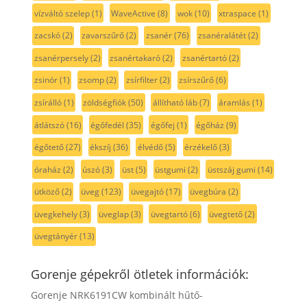
vízváltó szelep
(1)
WaveActive
(8)
wok
(10)
xtraspace
(1)
zacskó
(2)
zavarszűrő
(2)
zsanér
(76)
zsanéralátét
(2)
zsanérpersely
(2)
zsanértakaró
(2)
zsanértartó
(2)
zsinór
(1)
zsomp
(2)
zsírfilter
(2)
zsírszűrő
(6)
zsírálló
(1)
zöldségfiók
(50)
állítható láb
(7)
áramlás
(1)
átlátszó
(16)
égőfedél
(35)
égőfej
(1)
égőház
(9)
égőtető
(27)
ékszíj
(36)
élvédő
(5)
érzékelő
(3)
óraház
(2)
úszó
(3)
üst
(5)
üstgumi
(2)
üstszáj gumi
(14)
ütköző
(2)
üveg
(123)
üvegajtó
(17)
üvegbúra
(2)
üvegkehely
(3)
üveglap
(3)
üvegtartó
(6)
üvegtető
(2)
üvegtányér
(13)
Gorenje gépekről ötletek információk:
Gorenje NRK6191CW kombinált hűtő-