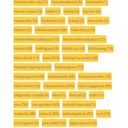
hosszbordás szíj
(21)
hosszbordásszíj
(6)
hurkatöltő
(1)
három szintes
(3)
hátfal
(1)
hátlap
(2)
házrész
(6)
húsdaráló
(14)
húshőmérő
(3)
hüvely
(2)
hőcserélő
(2)
hőelem
(1)
hőfokszabályzó
(48)
hőkorlátozó
(3)
hőmérsékletszabályozó
(13)
hőmérsékletszabályzó
(15)
hőmérő
(8)
hőállógumi
(9)
hőálló izzó
(4)
hőállóüveg
(18)
hőérzékelő
(17)
hűtő
(634)
hűtőajtó-tartozék
(69)
hűtőajtó fogantyúk
(23)
hűtőajtógumi
(77)
hűtőajtógumik
(46)
hűtőajtópolc
(66)
hűtőajtótömítés
(76)
hűtő hőmérő
(2)
hűtőszekrény
(345)
hűtő üvegpolcok
(85)
idegentest csapda
(4)
idom
(1)
illatrúd
(2)
indító
(1)
inox
(56)
inox gombok
(42)
ionizáló kapcsoló
(1)
italkorlát
(38)
italtartó
(85)
italtartópolcok
(81)
izzó
(10)
izzó foglalat
(3)
jobb oldali
(10)
jégkockatartó
(3)