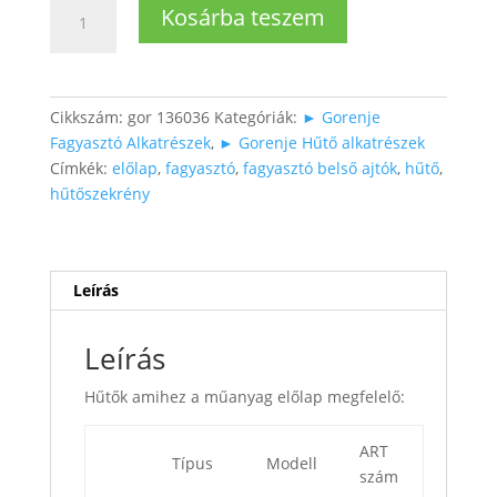
Fagyasztótérben
Kosárba teszem
lehajtható
ajtó
mennyiség
Cikkszám:
gor 136036
Kategóriák:
► Gorenje
Fagyasztó Alkatrészek
,
► Gorenje Hűtő alkatrészek
Címkék:
előlap
,
fagyasztó
,
fagyasztó belső ajtók
,
hűtő
,
hűtőszekrény
Leírás
Leírás
Hűtők amihez a műanyag előlap megfelelő:
ART
Típus
Modell
szám