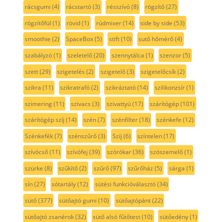
rácsgumi
(4)
rácstartó
(3)
résszívó
(8)
rögzítő
(27)
rögzítőfül
(1)
rövid
(1)
rúdmixer
(14)
side by side
(53)
smoothie
(2)
SpaceBox
(5)
stift
(10)
sutő hőmérő
(4)
szabályzó
(1)
szeletelő
(20)
szennytálca
(1)
szenzor
(5)
szett
(29)
szigetelés
(2)
szigetelő
(3)
szigetelőcsík
(2)
szikra
(11)
szikratrafó
(2)
szikráztató
(14)
szilikonzsír
(1)
szimering
(11)
szivacs
(3)
szivattyú
(17)
szárítógép
(101)
szárítógép szíj
(14)
szén
(7)
szénfilter
(18)
szénkefe
(12)
Szénkefék
(7)
szénszűrő
(3)
Szíj
(6)
színtelen
(17)
szívócső
(11)
szívófej
(39)
szórókar
(36)
szöszemelő
(1)
szürke
(8)
szűkítő
(2)
szűrő
(97)
szűrőház
(5)
sárga
(1)
sín
(27)
sótartály
(12)
sütési funkcióválasztó
(34)
sütő
(377)
sütőajtó gumi
(10)
sütőajtópánt
(22)
sütőajtó zsanérok
(32)
sütő alsó fűtőtest
(10)
sütőedény
(1)