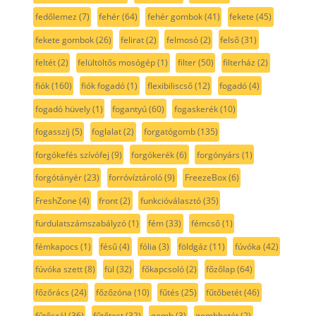
fedőlemez
(7)
fehér
(64)
fehér gombok
(41)
fekete
(45)
fekete gombok
(26)
felirat
(2)
felmosó
(2)
felső
(31)
feltét
(2)
felültöltős mosógép
(1)
filter
(50)
filterház
(2)
fiók
(160)
fiók fogadó
(1)
flexibiliscső
(12)
fogadó
(4)
fogadó hüvely
(1)
fogantyú
(60)
fogaskerék
(10)
fogasszíj
(5)
foglalat
(2)
forgatógomb
(135)
forgókefés szívófej
(9)
forgókerék
(6)
forgónyárs
(1)
forgótányér
(23)
forróvíztároló
(9)
FreezeBox
(6)
FreshZone
(4)
front
(2)
funkcióválasztó
(35)
furdulatszámszabályzó
(1)
fém
(33)
fémcső
(1)
fémkapocs
(1)
fésű
(4)
fólia
(3)
földgáz
(11)
fúvóka
(42)
fúvóka szett
(8)
fül
(32)
főkapcsoló
(2)
főzőlap
(64)
főzőrács
(24)
főzőzóna
(10)
fűtés
(25)
fűtőbetét
(46)
fűtőszál
(36)
fűtőtest
(32)
gomb
(3)
gombbetét
(2)