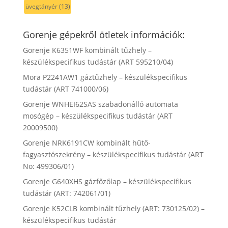
üvegtányér
(13)
Gorenje gépekről ötletek információk:
Gorenje K6351WF kombinált tűzhely –
készülékspecifikus tudástár (ART 595210/04)
Mora P2241AW1 gáztűzhely – készülékspecifikus
tudástár (ART 741000/06)
Gorenje WNHEI62SAS szabadonálló automata
mosógép – készülékspecifikus tudástár (ART
20009500)
Gorenje NRK6191CW kombinált hűtő-
fagyasztószekrény – készülékspecifikus tudástár (ART
No: 499306/01)
Gorenje G640XHS gázfőzőlap – készülékspecifikus
tudástár (ART: 742061/01)
Gorenje K52CLB kombinált tűzhely (ART: 730125/02) –
készülékspecifikus tudástár