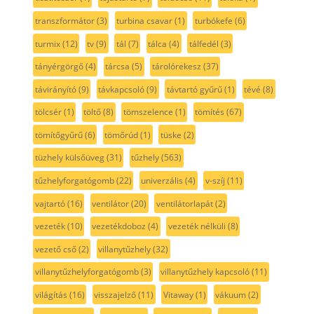
transzformátor
(3)
turbina csavar
(1)
turbókefe
(6)
turmix
(12)
tv
(9)
tál
(7)
tálca
(4)
tálfedél
(3)
tányérgörgő
(4)
tárcsa
(5)
tárolórekesz
(37)
távirányító
(9)
távkapcsoló
(9)
távtartó gyűrű
(1)
tévé
(8)
tölcsér
(1)
töltő
(8)
tömszelence
(1)
tömítés
(67)
tömítőgyűrű
(6)
tömőrúd
(1)
tüske
(2)
tüzhely külsőüveg
(31)
tűzhely
(563)
tűzhelyforgatógomb
(22)
univerzális
(4)
v-szíj
(11)
vajtartó
(16)
ventilátor
(20)
ventilátorlapát
(2)
vezeték
(10)
vezetékdoboz
(4)
vezeték nélküli
(8)
vezető cső
(2)
villanytűzhely
(32)
villanytűzhelyforgatógomb
(3)
villanytűzhely kapcsoló
(11)
világítás
(16)
visszajelző
(11)
Vitaway
(1)
vákuum
(2)