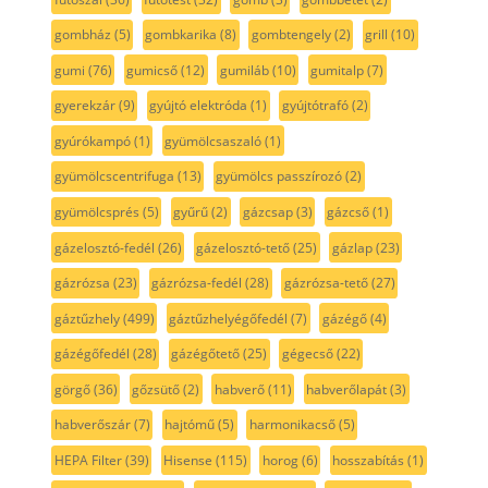
gombház
(5)
gombkarika
(8)
gombtengely
(2)
grill
(10)
gumi
(76)
gumicső
(12)
gumiláb
(10)
gumitalp
(7)
gyerekzár
(9)
gyújtó elektróda
(1)
gyújtótrafó
(2)
gyúrókampó
(1)
gyümölcsaszaló
(1)
gyümölcscentrifuga
(13)
gyümölcs passzírozó
(2)
gyümölcsprés
(5)
gyűrű
(2)
gázcsap
(3)
gázcső
(1)
gázelosztó-fedél
(26)
gázelosztó-tető
(25)
gázlap
(23)
gázrózsa
(23)
gázrózsa-fedél
(28)
gázrózsa-tető
(27)
gáztűzhely
(499)
gáztűzhelyégőfedél
(7)
gázégő
(4)
gázégőfedél
(28)
gázégőtető
(25)
gégecső
(22)
görgő
(36)
gőzsütő
(2)
habverő
(11)
habverőlapát
(3)
habverőszár
(7)
hajtómű
(5)
harmonikacső
(5)
HEPA Filter
(39)
Hisense
(115)
horog
(6)
hosszabítás
(1)