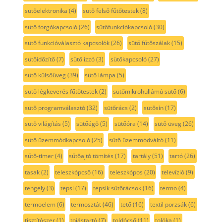
sütőelektronika
(4)
sütő felső fűtőtestek
(8)
sütő forgókapcsoló
(26)
sütőfunkciókapcsoló
(30)
sütő funkcióválasztó kapcsolók
(26)
sütő fűtőszálak
(15)
sütőidőzítő
(7)
sütő izzó
(3)
sütőkapcsoló
(27)
sütő külsőüveg
(39)
sütő lámpa
(5)
sütő légkeverés fűtőtestek
(2)
sütőmikrohullámú sütő
(6)
sütő programválasztó
(32)
sütőrács
(2)
sütősín
(17)
sütő világítás
(5)
sütőégő
(5)
sütőóra
(14)
sütő üveg
(26)
sütő üzemmódkapcsoló
(25)
sütő üzemmódváltó
(11)
sűtő-timer
(4)
sűtőajtó tömítés
(17)
tartály
(51)
tartó
(26)
tasak
(2)
teleszkópcső
(16)
teleszkópos
(20)
televízió
(9)
tengely
(3)
tepsi
(17)
tepsik sütőrácsok
(16)
termo
(4)
termoelem
(6)
termosztát
(46)
tető
(16)
textil porzsák
(6)
tisztítószer
(1)
tojástartó
(7)
toldócső
(11)
tolóka
(1)