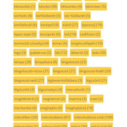
késtisztító
(1)
készlet
(38)
kétszintes
(4)
kézimixer
(5)
körfütés
(8)
körfűtőbetét
(5)
kör fűtőbetét
(5)
körfűtőszál
(6)
középső
(9)
külső
(27)
laposszíj
(19)
lapos tepsi
(5)
lassúprés
(6)
led
(14)
LedVision
(2)
leeresztő szivattyú
(4)
lemez
(6)
lengéscsillapító
(10)
logo
(3)
lyuktárcsa
(2)
láb
(12)
lábtartó
(2)
láda
(30)
lámpa
(28)
lámpabúra
(8)
lángelosztó
(23)
lángelosztó-rózsa
(21)
lángosztó
(21)
lángosztó-fedél
(29)
lángosztó-tető
(27)
légkeverésfűtőtest
(3)
légszűrő
(21)
légtisztító
(2)
lúgszivattyú
(4)
macsakszőr
(1)
maghőmérő
(2)
magnetron
(2)
matrica
(3)
matt
(2)
mechanika
(4)
meghajtás
(6)
meghajtószíj
(18)
mikrofilter
(20)
mikrohullámú
(61)
mikrohullámú sütő
(108)
mikroszálas
(1)
mikroszűrő
(20)
mikró
(26)
mikró izzó
(6)