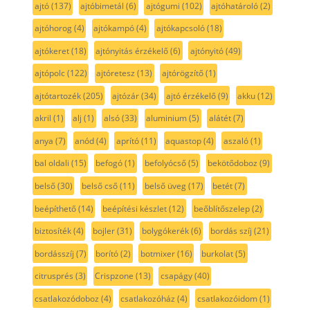
ajtó
(137)
ajtóbimetál
(6)
ajtógumi
(102)
ajtóhatároló
(2)
ajtóhorog
(4)
ajtókampó
(4)
ajtókapcsoló
(18)
ajtókeret
(18)
ajtónyitás érzékelő
(6)
ajtónyitó
(49)
ajtópolc
(122)
ajtóretesz
(13)
ajtórögzítő
(1)
ajtótartozék
(205)
ajtózár
(34)
ajtó érzékelő
(9)
akku
(12)
akril
(1)
alj
(1)
alsó
(33)
aluminium
(5)
alátét
(7)
anya
(7)
anód
(4)
aprító
(11)
aquastop
(4)
aszaló
(1)
bal oldali
(15)
befogó
(1)
befolyócső
(5)
bekötődoboz
(9)
belső
(30)
belső cső
(11)
belső üveg
(17)
betét
(7)
beépíthető
(14)
beépítési készlet
(12)
beőblítőszelep
(2)
biztosíték
(4)
bojler
(31)
bolygókerék
(6)
bordás szíj
(21)
bordásszíj
(7)
borító
(2)
botmixer
(16)
burkolat
(5)
citrusprés
(3)
Crispzone
(13)
csapágy
(40)
csatlakozódoboz
(4)
csatlakozóház
(4)
csatlakozóidom
(1)