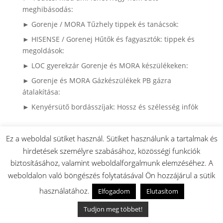
meghibásodás:
► Gorenje / MORA Tűzhely tippek és tanácsok:
► HISENSE / Gorenej Hűtők és fagyasztók: tippek és
megoldások:
► LOC gyerekzár Gorenje és MORA készülékeken:
► Gorenje és MORA Gázkészülékek PB gázra
átalakítása:
► Kenyérsütő bordásszíjak: Hossz és szélesség infók
Ez a weboldal sütiket használ. Sütiket használunk a tartalmak és
hirdetések személyre szabásához, közösségi funkciók
► 2008 előtti MORA készülékek
biztosításához, valamint weboldalforgalmunk elemzéséhez. A
► Gorenje Szárítógépek használati utasítása és
weboldalon való böngészés folytatásával Ön hozzájárul a sütik
alkatrészei
► Gorenje mosógépek használati utasítása,
használatához.
Elfogadom
Elutasítom
robbantott ábrája és alkatrészei
Tudjon meg többet!
► Sütőajtó leszerelése (Videó)