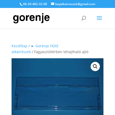
06-20-482-32-08
boyalkatreszek@gmail.com
Kezdőlap
/
► Gorenje Hűtő
alkatrészek
/ Fagyasztótérben lehajtható ajtó