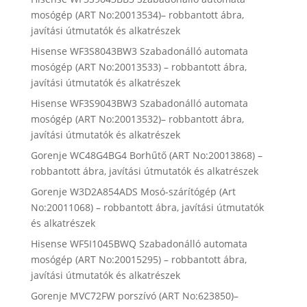
mosógép (ART No:20013534)– robbantott ábra,
javítási útmutatók és alkatrészek
Hisense WF3S8043BW3 Szabadonálló automata
mosógép (ART No:20013533) – robbantott ábra,
javítási útmutatók és alkatrészek
Hisense WF3S9043BW3 Szabadonálló automata
mosógép (ART No:20013532)– robbantott ábra,
javítási útmutatók és alkatrészek
Gorenje WC48G4BG4 Borhűtő (ART No:20013868) –
robbantott ábra, javítási útmutatók és alkatrészek
Gorenje W3D2A854ADS Mosó-szárítógép (Art
No:20011068) – robbantott ábra, javítási útmutatók
és alkatrészek
Hisense WF5I1045BWQ Szabadonálló automata
mosógép (ART No:20015295) – robbantott ábra,
javítási útmutatók és alkatrészek
Gorenje MVC72FW porszívó (ART No:623850)–