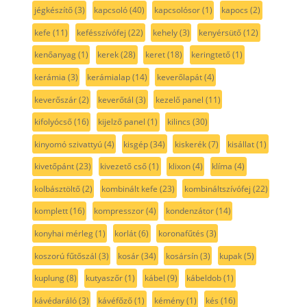
jégkészítő
(3)
kapcsoló
(40)
kapcsolósor
(1)
kapocs
(2)
kefe
(11)
kefésszívófej
(22)
kehely
(3)
kenyérsütő
(12)
kenőanyag
(1)
kerek
(28)
keret
(18)
keringtető
(1)
kerámia
(3)
kerámialap
(14)
keverőlapát
(4)
keverőszár
(2)
keverőtál
(3)
kezelő panel
(11)
kifolyócső
(16)
kijelző panel
(1)
kilincs
(30)
kinyomó szivattyú
(4)
kisgép
(34)
kiskerék
(7)
kisállat
(1)
kivetőpánt
(23)
kivezető cső
(1)
klixon
(4)
klíma
(4)
kolbásztöltő
(2)
kombinált kefe
(23)
kombináltszívófej
(22)
komplett
(16)
kompresszor
(4)
kondenzátor
(14)
konyhai mérleg
(1)
korlát
(6)
koronafűtés
(3)
koszorú fűtőszál
(3)
kosár
(34)
kosársín
(3)
kupak
(5)
kuplung
(8)
kutyaszőr
(1)
kábel
(9)
kábeldob
(1)
kávédaráló
(3)
kávéfőző
(1)
kémény
(1)
kés
(16)