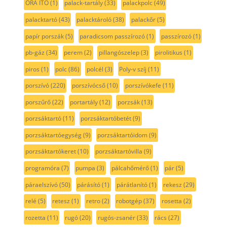
ORA ITO
(1)
palack-tartály
(33)
palackpolc
(49)
palacktartó
(43)
palacktároló
(38)
palackőr
(5)
papír porszák
(5)
paradicsom passzírozó
(1)
passzírozó
(1)
pb-gáz
(34)
perem
(2)
pillangószelep
(3)
pirolitikus
(1)
piros
(1)
polc
(86)
polcél
(3)
Poly-v szíj
(11)
porszívó
(220)
porszívócső
(10)
porszívókefe
(11)
porszűrő
(22)
portartály
(12)
porzsák
(13)
porzsáktartó
(11)
porzsáktartóbetét
(9)
porzsáktartóegység
(9)
porzsáktartóidom
(9)
porzsáktartókeret
(10)
porzsáktartóvilla
(9)
programóra
(7)
pumpa
(3)
pálcahőmérő
(1)
pár
(5)
páraelszívó
(50)
párásító
(1)
párátlanító
(1)
rekesz
(29)
relé
(5)
retesz
(1)
retro
(2)
robotgép
(37)
rosetta
(2)
rozetta
(11)
rugó
(20)
rugós-zsanér
(33)
rács
(27)