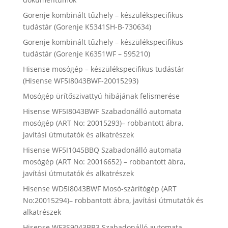
Gorenje kombinált tűzhely – készülékspecifikus
tudástár (Gorenje K5341SH-B-730634)
Gorenje kombinált tűzhely – készülékspecifikus
tudástár (Gorenje K6351WF – 595210)
Hisense mosógép – készülékspecifikus tudástár
(Hisense WF5I8043BWF-20015293)
Mosógép ürítőszivattyú hibájának felismerése
Hisense WF5I8043BWF Szabadonálló automata
mosógép (ART No: 20015293)– robbantott ábra,
javítási útmutatók és alkatrészek
Hisense WF5I1045BBQ Szabadonálló automata
mosógép (ART No: 20016652) – robbantott ábra,
javítási útmutatók és alkatrészek
Hisense WD5I8043BWF Mosó-szárítógép (ART
No:20015294)– robbantott ábra, javítási útmutatók és
alkatrészek
Hisense WF3S9043BB3 Szabadonálló automata