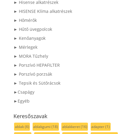
► Hisense alkatrészek
► HISENSE Klíma alkatrészek
► Hőmérők
► Hűtő üvegpolcok
► Kenőanyagok
► Mérlegek
► MORA Tűzhely
► Porszívó HEPAFILTER
► Porszívó porzsák
► Tepsik és Sütőrácsok
►Csapágy
►Egyéb
Keresőszavak
ablak
(6)
ablakgumi
(18)
ablakkeret
(16)
adapter
(1)