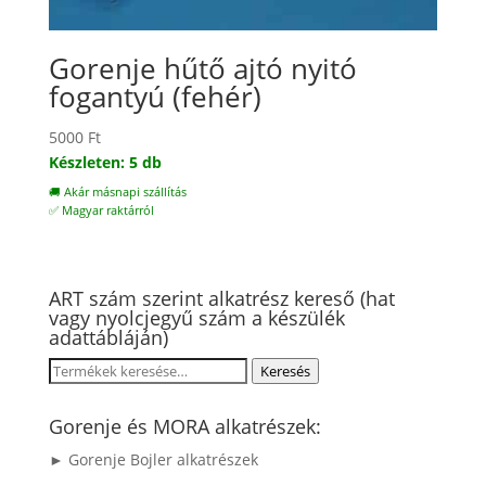
Gorenje hűtő ajtó nyitó
fogantyú (fehér)
5000
Ft
Készleten: 5 db
🚚 Akár másnapi szállítás
✅ Magyar raktárról
ART szám szerint alkatrész kereső (hat
vagy nyolcjegyű szám a készülék
adattábláján)
Keresés
Keresés
a
következőre:
Gorenje és MORA alkatrészek:
► Gorenje Bojler alkatrészek