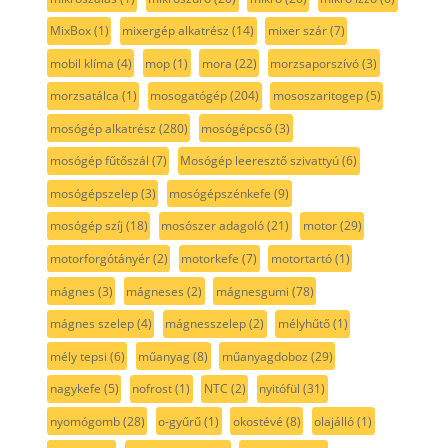
MixBox
(1)
mixergép alkatrész
(14)
mixer szár
(7)
mobil klíma
(4)
mop
(1)
mora
(22)
morzsaporszívó
(3)
morzsatálca
(1)
mosogatógép
(204)
mososzaritogep
(5)
mosógép alkatrész
(280)
mosógépcső
(3)
mosógép fűtőszál
(7)
Mosógép leeresztő szivattyú
(6)
mosógépszelep
(3)
mosógépszénkefe
(9)
mosógép szíj
(18)
mosószer adagoló
(21)
motor
(29)
motorforgótányér
(2)
motorkefe
(7)
motortartó
(1)
mágnes
(3)
mágneses
(2)
mágnesgumi
(78)
mágnes szelep
(4)
mágnesszelep
(2)
mélyhűtő
(1)
mély tepsi
(6)
műanyag
(8)
műanyagdoboz
(29)
nagykefe
(5)
nofrost
(1)
NTC
(2)
nyitófül
(31)
nyomógomb
(28)
o-gyűrű
(1)
okostévé
(8)
olajálló
(1)