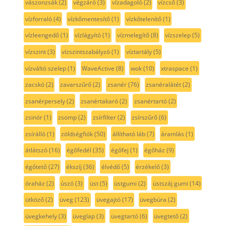
vászonzsák
(2)
végzáró
(3)
vízadagoló
(2)
vízcső
(3)
vízforraló
(4)
vízkőmentesítő
(1)
vízkőtelenítő
(1)
vízleengedő
(1)
vízlágyító
(1)
vízmelegítő
(8)
vízszelep
(5)
vízszint
(3)
vízszintszabályzó
(1)
víztartály
(5)
vízváltó szelep
(1)
WaveActive
(8)
wok
(10)
xtraspace
(1)
zacskó
(2)
zavarszűrő
(2)
zsanér
(76)
zsanéralátét
(2)
zsanérpersely
(2)
zsanértakaró
(2)
zsanértartó
(2)
zsinór
(1)
zsomp
(2)
zsírfilter
(2)
zsírszűrő
(6)
zsírálló
(1)
zöldségfiók
(50)
állítható láb
(7)
áramlás
(1)
átlátszó
(16)
égőfedél
(35)
égőfej
(1)
égőház
(9)
égőtető
(27)
ékszíj
(36)
élvédő
(5)
érzékelő
(3)
óraház
(2)
úszó
(3)
üst
(5)
üstgumi
(2)
üstszáj gumi
(14)
ütköző
(2)
üveg
(123)
üvegajtó
(17)
üvegbúra
(2)
üvegkehely
(3)
üveglap
(3)
üvegtartó
(6)
üvegtető
(2)