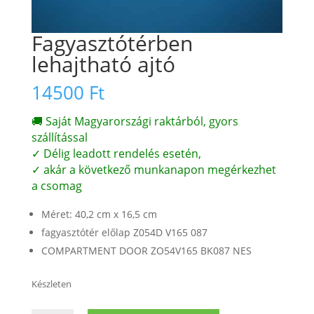
Fagyasztótérben
lehajtható ajtó
14500
Ft
🚚 Saját Magyarországi raktárból, gyors
szállítással
✓ Délig leadott rendelés esetén,
✓ akár a következő munkanapon megérkezhet
a csomag
Méret: 40,2 cm x 16,5 cm
fagyasztótér előlap Z054D V165 087
COMPARTMENT DOOR ZO54V165 BK087 NES
Készleten