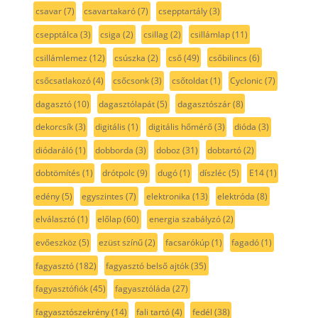
csavar
(7)
csavartakaró
(7)
csepptartály
(3)
csepptálca
(3)
csiga
(2)
csillag
(2)
csillámlap
(11)
csillámlemez
(12)
csúszka
(2)
cső
(49)
csőbilincs
(6)
csőcsatlakozó
(4)
csőcsonk
(3)
csőtoldat
(1)
Cyclonic
(7)
dagasztó
(10)
dagasztólapát
(5)
dagasztószár
(8)
dekorcsík
(3)
digitális
(1)
digitális hőmérő
(3)
dióda
(3)
diódaráló
(1)
dobborda
(3)
doboz
(31)
dobtartó
(2)
dobtömítés
(1)
drótpolc
(9)
dugó
(1)
díszléc
(5)
E14
(1)
edény
(5)
egyszintes
(7)
elektronika
(13)
elektróda
(8)
elválasztó
(1)
előlap
(60)
energia szabályzó
(2)
evőeszköz
(5)
ezüst színű
(2)
facsarókúp
(1)
fagadó
(1)
fagyasztó
(182)
fagyasztó belső ajtók
(35)
fagyasztófiók
(45)
fagyasztóláda
(27)
fagyasztószekrény
(14)
fali tartó
(4)
fedél
(38)