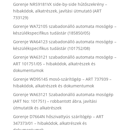
Gorenje NRS9181VX side-by-side hűtőszekrény –
hibakódok, alkatrészek, javítási útmutató (ART
733129)
Gorenje WA72105 szabadonálló automata mosógép –
készülékspecifikus tudástár (185850/05)
Gorenje WA64123 szabadonálló automata mosógép –
készülékspecifikus tudástár (101752/08)
Gorenje WA63121 szabadonálló automata mosógép –
ART 101751/05 – hibakódok, alkatrészek és
dokumentumok
Gorenje WD9514S mosó-szárítógép – ART 737939 –
hibakódok, alkatrészek és dokumentumok
Gorenje WA63121 Szabadonálló automata mosógép
(ART No: 101751) – robbantott ábra, javítási
útmutatók és alkatrészek
Gorenje D7664N hőszivattyús szárítógép – ART
347373/01 – hibakódok, alkatrészek és
dokumentumok