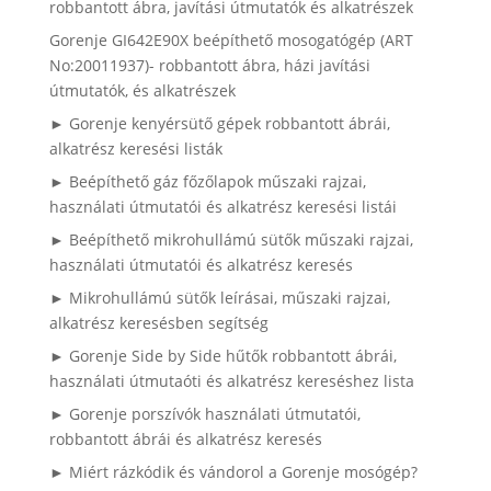
robbantott ábra, javítási útmutatók és alkatrészek
Gorenje GI642E90X beépíthető mosogatógép (ART
No:20011937)- robbantott ábra, házi javítási
útmutatók, és alkatrészek
► Gorenje kenyérsütő gépek robbantott ábrái,
alkatrész keresési listák
► Beépíthető gáz főzőlapok műszaki rajzai,
használati útmutatói és alkatrész keresési listái
► Beépíthető mikrohullámú sütők műszaki rajzai,
használati útmutatói és alkatrész keresés
► Mikrohullámú sütők leírásai, műszaki rajzai,
alkatrész keresésben segítség
► Gorenje Side by Side hűtők robbantott ábrái,
használati útmutaóti és alkatrész kereséshez lista
► Gorenje porszívók használati útmutatói,
robbantott ábrái és alkatrész keresés
► Miért rázkódik és vándorol a Gorenje mosógép?