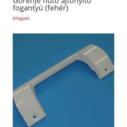
Gorenje hűtő ajtónyitó
fogantyú (fehér)
Elfogyott