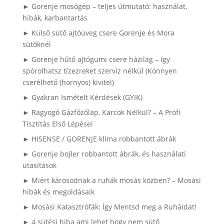
► Gorenje mosógép – teljes útmutató: használat,
hibák, karbantartás
► Külső sütő ajtóüveg csere Gorenje és Mora
sütőknél
► Gorenje hűtő ajtógumi csere házilag – így
spórolhatsz tízezreket szerviz nélkül (Könnyen
cserélhető (hornyos) kivitel)
► Gyakran Ismételt Kérdések (GYIK)
► Ragyogó Gázfőzőlap, Karcok Nélkül? – A Profi
Tisztítás Első Lépései
► HISENSE / GORENJE klíma robbantott ábrák
► Gorenje bojler robbantott ábrák, és használati
utasítások
► Miért károsodnak a ruhák mosás közben? – Mosási
hibák és megoldásaik
► Mosási Katasztrófák: Így Mentsd meg a Ruháidat!
► 4 sütési hiba ami lehet hogy nem sütő