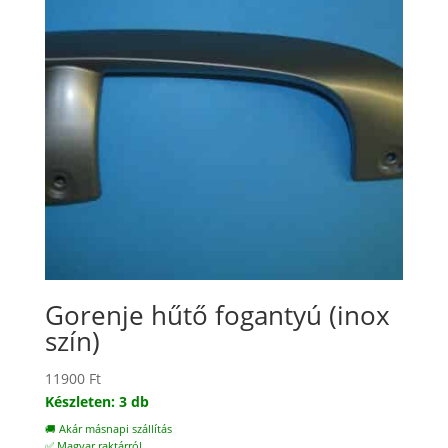
Gorenje hűtő fogantyú (inox
szín)
11900
Ft
Készleten: 3 db
🚚 Akár másnapi szállítás
✅ Magyar raktárról