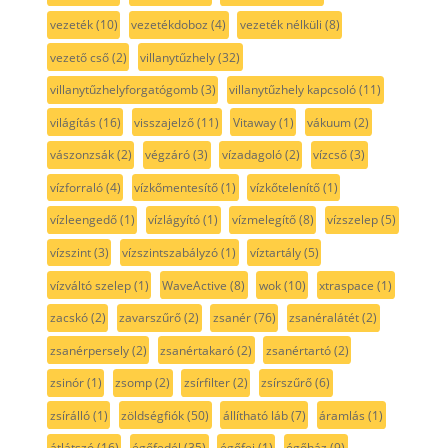
vezeték
(10)
vezetékdoboz
(4)
vezeték nélküli
(8)
vezető cső
(2)
villanytűzhely
(32)
villanytűzhelyforgatógomb
(3)
villanytűzhely kapcsoló
(11)
világítás
(16)
visszajelző
(11)
Vitaway
(1)
vákuum
(2)
vászonzsák
(2)
végzáró
(3)
vízadagoló
(2)
vízcső
(3)
vízforraló
(4)
vízkőmentesítő
(1)
vízkőtelenítő
(1)
vízleengedő
(1)
vízlágyító
(1)
vízmelegítő
(8)
vízszelep
(5)
vízszint
(3)
vízszintszabályzó
(1)
víztartály
(5)
vízváltó szelep
(1)
WaveActive
(8)
wok
(10)
xtraspace
(1)
zacskó
(2)
zavarszűrő
(2)
zsanér
(76)
zsanéralátét
(2)
zsanérpersely
(2)
zsanértakaró
(2)
zsanértartó
(2)
zsinór
(1)
zsomp
(2)
zsírfilter
(2)
zsírszűrő
(6)
zsírálló
(1)
zöldségfiók
(50)
állítható láb
(7)
áramlás
(1)
átlátszó
(16)
égőfedél
(35)
égőfej
(1)
égőház
(9)