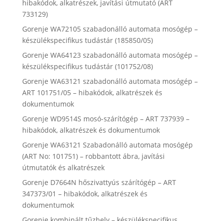
hibakódok, alkatrészek, javítási útmutató (ART
733129)
Gorenje WA72105 szabadonálló automata mosógép –
készülékspecifikus tudástár (185850/05)
Gorenje WA64123 szabadonálló automata mosógép –
készülékspecifikus tudástár (101752/08)
Gorenje WA63121 szabadonálló automata mosógép –
ART 101751/05 – hibakódok, alkatrészek és
dokumentumok
Gorenje WD9514S mosó-szárítógép – ART 737939 –
hibakódok, alkatrészek és dokumentumok
Gorenje WA63121 Szabadonálló automata mosógép
(ART No: 101751) – robbantott ábra, javítási
útmutatók és alkatrészek
Gorenje D7664N hőszivattyús szárítógép – ART
347373/01 – hibakódok, alkatrészek és
dokumentumok
Gorenje kombinált tűzhely – készülékspecifikus