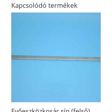
Kapcsolódó termékek
Evőeszközkosár sín (felső)