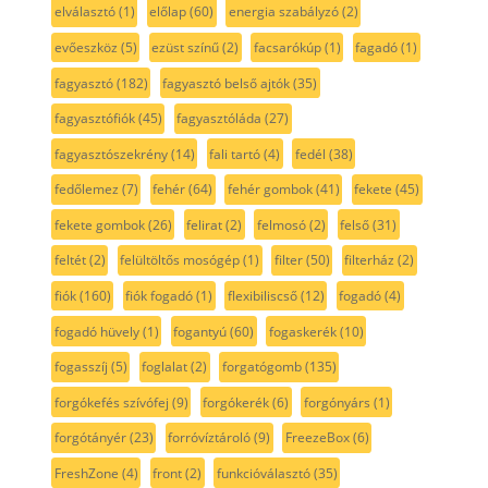
elválasztó
(1)
előlap
(60)
energia szabályzó
(2)
evőeszköz
(5)
ezüst színű
(2)
facsarókúp
(1)
fagadó
(1)
fagyasztó
(182)
fagyasztó belső ajtók
(35)
fagyasztófiók
(45)
fagyasztóláda
(27)
fagyasztószekrény
(14)
fali tartó
(4)
fedél
(38)
fedőlemez
(7)
fehér
(64)
fehér gombok
(41)
fekete
(45)
fekete gombok
(26)
felirat
(2)
felmosó
(2)
felső
(31)
feltét
(2)
felültöltős mosógép
(1)
filter
(50)
filterház
(2)
fiók
(160)
fiók fogadó
(1)
flexibiliscső
(12)
fogadó
(4)
fogadó hüvely
(1)
fogantyú
(60)
fogaskerék
(10)
fogasszíj
(5)
foglalat
(2)
forgatógomb
(135)
forgókefés szívófej
(9)
forgókerék
(6)
forgónyárs
(1)
forgótányér
(23)
forróvíztároló
(9)
FreezeBox
(6)
FreshZone
(4)
front
(2)
funkcióválasztó
(35)