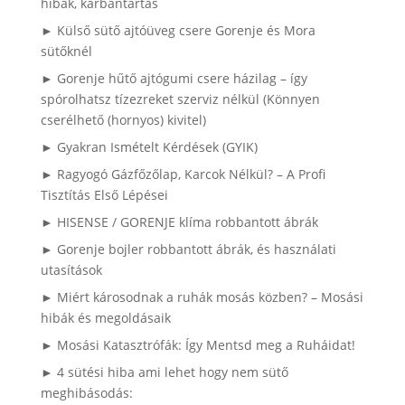
hibák, karbantartás
► Külső sütő ajtóüveg csere Gorenje és Mora
sütőknél
► Gorenje hűtő ajtógumi csere házilag – így
spórolhatsz tízezreket szerviz nélkül (Könnyen
cserélhető (hornyos) kivitel)
► Gyakran Ismételt Kérdések (GYIK)
► Ragyogó Gázfőzőlap, Karcok Nélkül? – A Profi
Tisztítás Első Lépései
► HISENSE / GORENJE klíma robbantott ábrák
► Gorenje bojler robbantott ábrák, és használati
utasítások
► Miért károsodnak a ruhák mosás közben? – Mosási
hibák és megoldásaik
► Mosási Katasztrófák: Így Mentsd meg a Ruháidat!
► 4 sütési hiba ami lehet hogy nem sütő
meghibásodás: