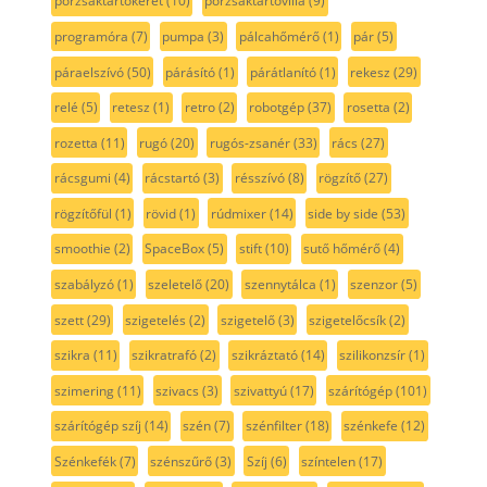
porzsáktartókeret
(10)
porzsáktartóvilla
(9)
programóra
(7)
pumpa
(3)
pálcahőmérő
(1)
pár
(5)
páraelszívó
(50)
párásító
(1)
párátlanító
(1)
rekesz
(29)
relé
(5)
retesz
(1)
retro
(2)
robotgép
(37)
rosetta
(2)
rozetta
(11)
rugó
(20)
rugós-zsanér
(33)
rács
(27)
rácsgumi
(4)
rácstartó
(3)
résszívó
(8)
rögzítő
(27)
rögzítőfül
(1)
rövid
(1)
rúdmixer
(14)
side by side
(53)
smoothie
(2)
SpaceBox
(5)
stift
(10)
sutő hőmérő
(4)
szabályzó
(1)
szeletelő
(20)
szennytálca
(1)
szenzor
(5)
szett
(29)
szigetelés
(2)
szigetelő
(3)
szigetelőcsík
(2)
szikra
(11)
szikratrafó
(2)
szikráztató
(14)
szilikonzsír
(1)
szimering
(11)
szivacs
(3)
szivattyú
(17)
szárítógép
(101)
szárítógép szíj
(14)
szén
(7)
szénfilter
(18)
szénkefe
(12)
Szénkefék
(7)
szénszűrő
(3)
Szíj
(6)
színtelen
(17)