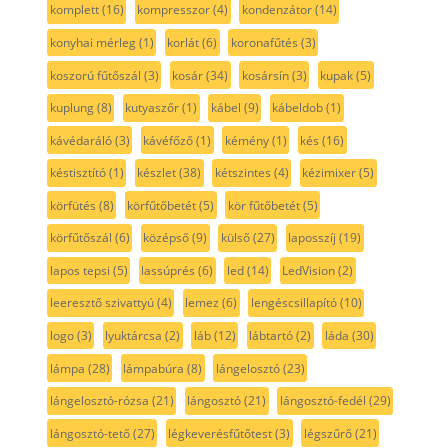
komplett
(16)
kompresszor
(4)
kondenzátor
(14)
konyhai mérleg
(1)
korlát
(6)
koronafűtés
(3)
koszorú fűtőszál
(3)
kosár
(34)
kosársín
(3)
kupak
(5)
kuplung
(8)
kutyaszőr
(1)
kábel
(9)
kábeldob
(1)
kávédaráló
(3)
kávéfőző
(1)
kémény
(1)
kés
(16)
késtisztító
(1)
készlet
(38)
kétszintes
(4)
kézimixer
(5)
körfütés
(8)
körfűtőbetét
(5)
kör fűtőbetét
(5)
körfűtőszál
(6)
középső
(9)
külső
(27)
laposszíj
(19)
lapos tepsi
(5)
lassúprés
(6)
led
(14)
LedVision
(2)
leeresztő szivattyú
(4)
lemez
(6)
lengéscsillapító
(10)
logo
(3)
lyuktárcsa
(2)
láb
(12)
lábtartó
(2)
láda
(30)
lámpa
(28)
lámpabúra
(8)
lángelosztó
(23)
lángelosztó-rózsa
(21)
lángosztó
(21)
lángosztó-fedél
(29)
lángosztó-tető
(27)
légkeverésfűtőtest
(3)
légszűrő
(21)