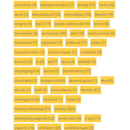
sűtő-timer
(4)
sűtőajtó tömítés
(17)
tartály
(51)
tartó
(26)
tasak
(2)
teleszkópcső
(16)
teleszkópos
(20)
televízió
(9)
tengely
(3)
tepsi
(17)
tepsik sütőrácsok
(16)
termo
(4)
termoelem
(6)
termosztát
(46)
tető
(16)
textil porzsák
(6)
tisztítószer
(1)
tojástartó
(7)
toldócső
(11)
tolóka
(1)
transzformátor
(3)
turbina csavar
(1)
turbókefe
(6)
turmix
(12)
tv
(9)
tál
(7)
tálca
(4)
tálfedél
(3)
tányérgörgő
(4)
tárcsa
(5)
tárolórekesz
(37)
távirányító
(9)
távkapcsoló
(9)
távtartó gyűrű
(1)
tévé
(8)
tölcsér
(1)
töltő
(8)
tömszelence
(1)
tömítés
(67)
tömítőgyűrű
(6)
tömőrúd
(1)
tüske
(2)
tüzhely külsőüveg
(31)
tűzhely
(563)
tűzhelyforgatógomb
(22)
univerzális
(4)
v-szíj
(11)
vajtartó
(16)
ventilátor
(20)
ventilátorlapát
(2)