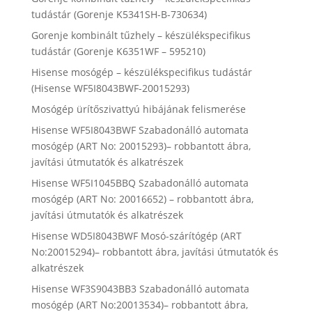
tudástár (Gorenje K5341SH-B-730634)
Gorenje kombinált tűzhely – készülékspecifikus
tudástár (Gorenje K6351WF – 595210)
Hisense mosógép – készülékspecifikus tudástár
(Hisense WF5I8043BWF-20015293)
Mosógép ürítőszivattyú hibájának felismerése
Hisense WF5I8043BWF Szabadonálló automata
mosógép (ART No: 20015293)– robbantott ábra,
javítási útmutatók és alkatrészek
Hisense WF5I1045BBQ Szabadonálló automata
mosógép (ART No: 20016652) – robbantott ábra,
javítási útmutatók és alkatrészek
Hisense WD5I8043BWF Mosó-szárítógép (ART
No:20015294)– robbantott ábra, javítási útmutatók és
alkatrészek
Hisense WF3S9043BB3 Szabadonálló automata
mosógép (ART No:20013534)– robbantott ábra,