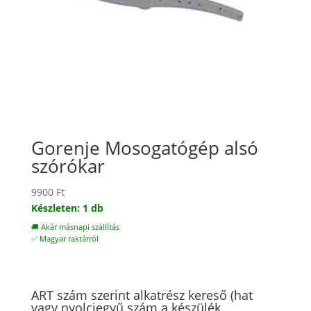
Gorenje Mosogatógép alsó
szórókar
9900
Ft
Készleten: 1 db
🚚 Akár másnapi szállítás
✅ Magyar raktárról
ART szám szerint alkatrész kereső (hat
vagy nyolcjegyű szám a készülék