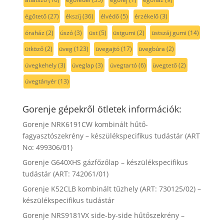
égőtető
(27)
ékszíj
(36)
élvédő
(5)
érzékelő
(3)
óraház
(2)
úszó
(3)
üst
(5)
üstgumi
(2)
üstszáj gumi
(14)
ütköző
(2)
üveg
(123)
üvegajtó
(17)
üvegbúra
(2)
üvegkehely
(3)
üveglap
(3)
üvegtartó
(6)
üvegtető
(2)
üvegtányér
(13)
Gorenje gépekről ötletek információk:
Gorenje NRK6191CW kombinált hűtő-
fagyasztószekrény – készülékspecifikus tudástár (ART
No: 499306/01)
Gorenje G640XHS gázfőzőlap – készülékspecifikus
tudástár (ART: 742061/01)
Gorenje K52CLB kombinált tűzhely (ART: 730125/02) –
készülékspecifikus tudástár
Gorenje NRS9181VX side-by-side hűtőszekrény –