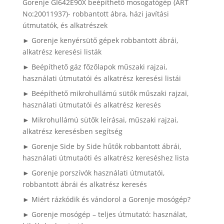
Gorenje GI642E90X beépíthető mosogatógép (ART
No:20011937)- robbantott ábra, házi javítási
útmutatók, és alkatrészek
► Gorenje kenyérsütő gépek robbantott ábrái,
alkatrész keresési listák
► Beépíthető gáz főzőlapok műszaki rajzai,
használati útmutatói és alkatrész keresési listái
► Beépíthető mikrohullámú sütők műszaki rajzai,
használati útmutatói és alkatrész keresés
► Mikrohullámú sütők leírásai, műszaki rajzai,
alkatrész keresésben segítség
► Gorenje Side by Side hűtők robbantott ábrái,
használati útmutaóti és alkatrész kereséshez lista
► Gorenje porszívók használati útmutatói,
robbantott ábrái és alkatrész keresés
► Miért rázkódik és vándorol a Gorenje mosógép?
► Gorenje mosógép – teljes útmutató: használat,