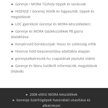
► Gorenje / MORA Tűzhely tippek és tanácsok:
► HISENSE / Gorenej Hűtők és fagyasztók: tippek és
megoldások:
► LOC gyerekzár Gorenje és MORA készülékeken:
► Gorenje és MORA Gázkészülékek PB gázra
átalakítása:
► Kenyérsütő bordásszíjak: Hossz és szélesség infók
► Hisense hűtő beazonosítása adattábla alapján
► gorenjealkatreszek.hu csapatának youtube videói
► Gorenje és Mora Sütőkről információk, megoldások
(Videók)
► 2008 előtti MORA készülékek
► Gorenje Szárítógépek használati utasítása és
alkatrészei