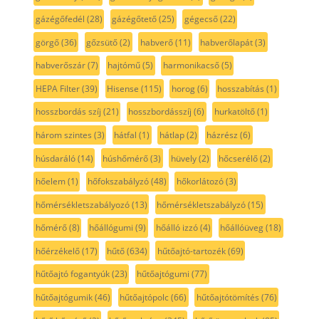
gázégőfedél
(28)
gázégőtető
(25)
gégecső
(22)
görgő
(36)
gőzsütő
(2)
habverő
(11)
habverőlapát
(3)
habverőszár
(7)
hajtómű
(5)
harmonikacső
(5)
HEPA Filter
(39)
Hisense
(115)
horog
(6)
hosszabítás
(1)
hosszbordás szíj
(21)
hosszbordásszíj
(6)
hurkatöltő
(1)
három szintes
(3)
hátfal
(1)
hátlap
(2)
házrész
(6)
húsdaráló
(14)
húshőmérő
(3)
hüvely
(2)
hőcserélő
(2)
hőelem
(1)
hőfokszabályzó
(48)
hőkorlátozó
(3)
hőmérsékletszabályozó
(13)
hőmérsékletszabályzó
(15)
hőmérő
(8)
hőállógumi
(9)
hőálló izzó
(4)
hőállóüveg
(18)
hőérzékelő
(17)
hűtő
(634)
hűtőajtó-tartozék
(69)
hűtőajtó fogantyúk
(23)
hűtőajtógumi
(77)
hűtőajtógumik
(46)
hűtőajtópolc
(66)
hűtőajtótömítés
(76)