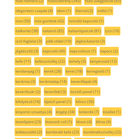
hűtő hőmérő
(2)
hűtőszekrény
(345)
hűtő üvegpolcok
(85)
idegentest csapda
(4)
idom
(1)
illatrúd
(2)
indító
(1)
inox
(56)
inox gombok
(42)
ionizáló kapcsoló
(1)
italkorlát
(38)
italtartó
(85)
italtartópolcok
(81)
izzó
(10)
izzó foglalat
(3)
jobb oldali
(10)
jégkockatartó
(3)
jégkészítő
(3)
kapcsoló
(40)
kapcsolósor
(1)
kapocs
(2)
kefe
(11)
kefésszívófej
(22)
kehely
(3)
kenyérsütő
(12)
kenőanyag
(1)
kerek
(28)
keret
(18)
keringtető
(1)
kerámia
(3)
kerámialap
(14)
keverőlapát
(4)
keverőszár
(2)
keverőtál
(3)
kezelő panel
(11)
kifolyócső
(16)
kijelző panel
(1)
kilincs
(30)
kinyomó szivattyú
(4)
kisgép
(34)
kiskerék
(7)
kisállat
(1)
kivetőpánt
(23)
kivezető cső
(1)
klixon
(4)
klíma
(4)
kolbásztöltő
(2)
kombinált kefe
(23)
kombináltszívófej
(22)