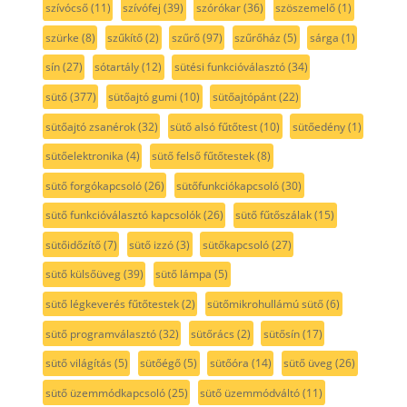
szívócső
(11)
szívófej
(39)
szórókar
(36)
szöszemelő
(1)
szürke
(8)
szűkítő
(2)
szűrő
(97)
szűrőház
(5)
sárga
(1)
sín
(27)
sótartály
(12)
sütési funkcióválasztó
(34)
sütő
(377)
sütőajtó gumi
(10)
sütőajtópánt
(22)
sütőajtó zsanérok
(32)
sütő alsó fűtőtest
(10)
sütőedény
(1)
sütőelektronika
(4)
sütő felső fűtőtestek
(8)
sütő forgókapcsoló
(26)
sütőfunkciókapcsoló
(30)
sütő funkcióválasztó kapcsolók
(26)
sütő fűtőszálak
(15)
sütőidőzítő
(7)
sütő izzó
(3)
sütőkapcsoló
(27)
sütő külsőüveg
(39)
sütő lámpa
(5)
sütő légkeverés fűtőtestek
(2)
sütőmikrohullámú sütő
(6)
sütő programválasztó
(32)
sütőrács
(2)
sütősín
(17)
sütő világítás
(5)
sütőégő
(5)
sütőóra
(14)
sütő üveg
(26)
sütő üzemmódkapcsoló
(25)
sütő üzemmódváltó
(11)