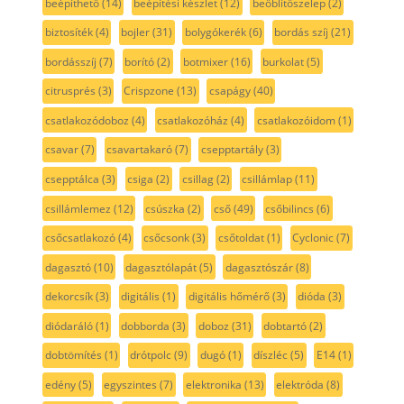
beépíthető
(14)
beépítési készlet
(12)
beőblítőszelep
(2)
biztosíték
(4)
bojler
(31)
bolygókerék
(6)
bordás szíj
(21)
bordásszíj
(7)
borító
(2)
botmixer
(16)
burkolat
(5)
citrusprés
(3)
Crispzone
(13)
csapágy
(40)
csatlakozódoboz
(4)
csatlakozóház
(4)
csatlakozóidom
(1)
csavar
(7)
csavartakaró
(7)
csepptartály
(3)
csepptálca
(3)
csiga
(2)
csillag
(2)
csillámlap
(11)
csillámlemez
(12)
csúszka
(2)
cső
(49)
csőbilincs
(6)
csőcsatlakozó
(4)
csőcsonk
(3)
csőtoldat
(1)
Cyclonic
(7)
dagasztó
(10)
dagasztólapát
(5)
dagasztószár
(8)
dekorcsík
(3)
digitális
(1)
digitális hőmérő
(3)
dióda
(3)
diódaráló
(1)
dobborda
(3)
doboz
(31)
dobtartó
(2)
dobtömítés
(1)
drótpolc
(9)
dugó
(1)
díszléc
(5)
E14
(1)
edény
(5)
egyszintes
(7)
elektronika
(13)
elektróda
(8)