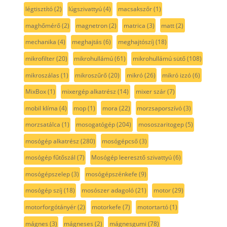
légtisztító
(2)
lúgszivattyú
(4)
macsakszőr
(1)
maghőmérő
(2)
magnetron
(2)
matrica
(3)
matt
(2)
mechanika
(4)
meghajtás
(6)
meghajtószíj
(18)
mikrofilter
(20)
mikrohullámú
(61)
mikrohullámú sütő
(108)
mikroszálas
(1)
mikroszűrő
(20)
mikró
(26)
mikró izzó
(6)
MixBox
(1)
mixergép alkatrész
(14)
mixer szár
(7)
mobil klíma
(4)
mop
(1)
mora
(22)
morzsaporszívó
(3)
morzsatálca
(1)
mosogatógép
(204)
mososzaritogep
(5)
mosógép alkatrész
(280)
mosógépcső
(3)
mosógép fűtőszál
(7)
Mosógép leeresztő szivattyú
(6)
mosógépszelep
(3)
mosógépszénkefe
(9)
mosógép szíj
(18)
mosószer adagoló
(21)
motor
(29)
motorforgótányér
(2)
motorkefe
(7)
motortartó
(1)
mágnes
(3)
mágneses
(2)
mágnesgumi
(78)