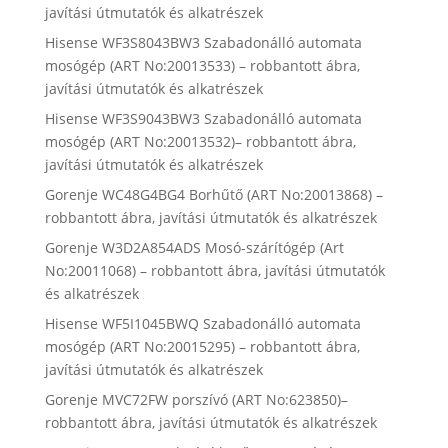
javítási útmutatók és alkatrészek
Hisense WF3S8043BW3 Szabadonálló automata
mosógép (ART No:20013533) – robbantott ábra,
javítási útmutatók és alkatrészek
Hisense WF3S9043BW3 Szabadonálló automata
mosógép (ART No:20013532)– robbantott ábra,
javítási útmutatók és alkatrészek
Gorenje WC48G4BG4 Borhűtő (ART No:20013868) –
robbantott ábra, javítási útmutatók és alkatrészek
Gorenje W3D2A854ADS Mosó-szárítógép (Art
No:20011068) – robbantott ábra, javítási útmutatók
és alkatrészek
Hisense WF5I1045BWQ Szabadonálló automata
mosógép (ART No:20015295) – robbantott ábra,
javítási útmutatók és alkatrészek
Gorenje MVC72FW porszívó (ART No:623850)–
robbantott ábra, javítási útmutatók és alkatrészek