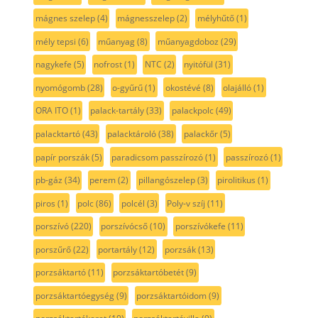
mágnes szelep
(4)
mágnesszelep
(2)
mélyhűtő
(1)
mély tepsi
(6)
műanyag
(8)
műanyagdoboz
(29)
nagykefe
(5)
nofrost
(1)
NTC
(2)
nyitófül
(31)
nyomógomb
(28)
o-gyűrű
(1)
okostévé
(8)
olajálló
(1)
ORA ITO
(1)
palack-tartály
(33)
palackpolc
(49)
palacktartó
(43)
palacktároló
(38)
palackőr
(5)
papír porszák
(5)
paradicsom passzírozó
(1)
passzírozó
(1)
pb-gáz
(34)
perem
(2)
pillangószelep
(3)
pirolitikus
(1)
piros
(1)
polc
(86)
polcél
(3)
Poly-v szíj
(11)
porszívó
(220)
porszívócső
(10)
porszívókefe
(11)
porszűrő
(22)
portartály
(12)
porzsák
(13)
porzsáktartó
(11)
porzsáktartóbetét
(9)
porzsáktartóegység
(9)
porzsáktartóidom
(9)