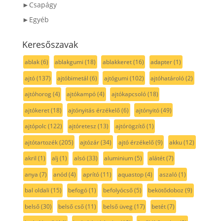
►Csapágy
►Egyéb
Keresőszavak
ablak
(6)
ablakgumi
(18)
ablakkeret
(16)
adapter
(1)
ajtó
(137)
ajtóbimetál
(6)
ajtógumi
(102)
ajtóhatároló
(2)
ajtóhorog
(4)
ajtókampó
(4)
ajtókapcsoló
(18)
ajtókeret
(18)
ajtónyitás érzékelő
(6)
ajtónyitó
(49)
ajtópolc
(122)
ajtóretesz
(13)
ajtórögzítő
(1)
ajtótartozék
(205)
ajtózár
(34)
ajtó érzékelő
(9)
akku
(12)
akril
(1)
alj
(1)
alsó
(33)
aluminium
(5)
alátét
(7)
anya
(7)
anód
(4)
aprító
(11)
aquastop
(4)
aszaló
(1)
bal oldali
(15)
befogó
(1)
befolyócső
(5)
bekötődoboz
(9)
belső
(30)
belső cső
(11)
belső üveg
(17)
betét
(7)