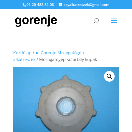
06-20-482-32-08
boyalkatreszek@gmail.com
Kezdőlap
/
► Gorenje Mosogatógép
alkatrészek
/ Mosogatógép sótartály kupak