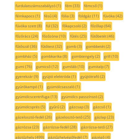
furdulatszámszabályzó
(1)
fém
(33)
fémcső
(1)
fémkapocs
(1)
fésű
(4)
fólia
(3)
földgáz
(11)
fúvóka
(42)
fúvóka szett
(8)
fül
(32)
főkapcsoló
(2)
főzőlap
(64)
főzőrács
(24)
főzőzóna
(10)
fűtés
(25)
fűtőbetét
(46)
fűtőszál
(36)
fűtőtest
(32)
gomb
(3)
gombbetét
(2)
gombház
(5)
gombkarika
(8)
gombtengely
(2)
grill
(10)
gumi
(76)
gumicső
(12)
gumiláb
(10)
gumitalp
(7)
gyerekzár
(9)
gyújtó elektróda
(1)
gyújtótrafó
(2)
gyúrókampó
(1)
gyümölcsaszaló
(1)
gyümölcscentrifuga
(13)
gyümölcs passzírozó
(2)
gyümölcsprés
(5)
gyűrű
(2)
gázcsap
(3)
gázcső
(1)
gázelosztó-fedél
(26)
gázelosztó-tető
(25)
gázlap
(23)
gázrózsa
(23)
gázrózsa-fedél
(28)
gázrózsa-tető
(27)
gáztűzhely
(499)
gáztűzhelyégőfedél
(7)
gázégő
(4)