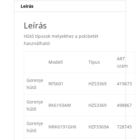
Leírás
Leírás
Hűtő típusok melyekhez a polcbetét
használható:
ART
Modell
Típus
szám
Gorenje
RF5601
HZS3369
419673
hűtő
Gorenje
RK6193AW
HZS3369
498867
hűtő
Gorenje
NRK6191GHX
HZF3369A
728745
hűtő