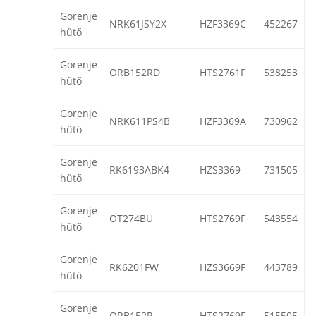
Gorenje
NRK61JSY2X
HZF3369C
452267
hűtő
Gorenje
ORB152RD
HTS2761F
538253
hűtő
Gorenje
NRK611PS4B
HZF3369A
730962
hűtő
Gorenje
RK6193ABK4
HZS3369
731505
hűtő
Gorenje
OT274BU
HTS2769F
543554
hűtő
Gorenje
RK6201FW
HZS3669F
443789
hűtő
Gorenje
ORB152R
HTS2769F
515505