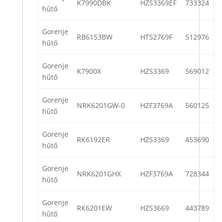
K7990DBK
HZS3369EF
733324
hűtő
Gorenje
RB6153BW
HTS2769F
512976
hűtő
Gorenje
K7900X
HZS3369
569012
hűtő
Gorenje
NRK6201GW-0
HZF3769A
560125
hűtő
Gorenje
RK6192ER
HZS3369
453690
hűtő
Gorenje
NRK6201GHX
HZF3769A
728344
hűtő
Gorenje
RK6201EW
HZS3669
443789
hűtő