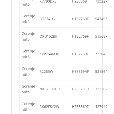
K7790DXL
HZS3369
733227
hűtő
Gorenje
OT274LG
HTS2769F
543493
hűtő
Gorenje
ORB152BK
HTS2769F
515687
hűtő
Gorenje
KVV754KOP
HTS2769F
732045
hűtő
Gorenje
R2283W
HS3869AF
521564
hűtő
Gorenje
NK8790DCR
HZF3769H
733262
hűtő
Gorenje
RK62FSY2W
HZS3369F
427949
hűtő