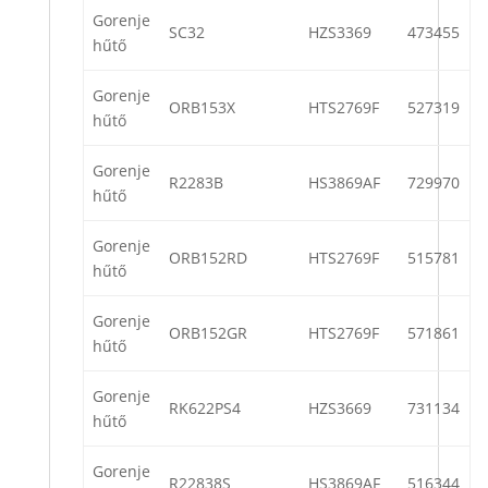
Gorenje
SC32
HZS3369
473455
hűtő
Gorenje
ORB153X
HTS2769F
527319
hűtő
Gorenje
R2283B
HS3869AF
729970
hűtő
Gorenje
ORB152RD
HTS2769F
515781
hűtő
Gorenje
ORB152GR
HTS2769F
571861
hűtő
Gorenje
RK622PS4
HZS3669
731134
hűtő
Gorenje
R22838S
HS3869AF
516344