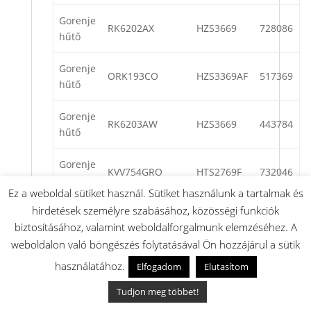
Gorenje
RK6202AX
HZS3669
728086
hűtő
Gorenje
ORK193CO
HZS3369AF
517369
hűtő
Gorenje
RK6203AW
HZS3669
443784
hűtő
Gorenje
KVV754GRO
HTS2769F
732046
hűtő
Ez a weboldal sütiket használ. Sütiket használunk a tartalmak és
hirdetések személyre szabásához, közösségi funkciók
Gorenje
ORK192O-L
HZS3369AF
536744
biztosításához, valamint weboldalforgalmunk elemzéséhez. A
hűtő
weboldalon való böngészés folytatásával Ön hozzájárul a sütik
Gorenje
használatához.
Elfogadom
Elutasítom
ORK193BK
HZS3369AF
517366
hűtő
Tudjon meg többet!
Gorenje