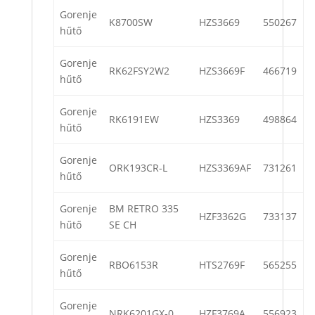
Gorenje
K8700SW
HZS3669
550267
hűtő
Gorenje
RK62FSY2W2
HZS3669F
466719
hűtő
Gorenje
RK6191EW
HZS3369
498864
hűtő
Gorenje
ORK193CR-L
HZS3369AF
731261
hűtő
Gorenje
BM RETRO 335
HZF3362G
733137
hűtő
SE CH
Gorenje
RBO6153R
HTS2769F
565255
hűtő
Gorenje
NRK6201GX-0
HZF3769A
556923