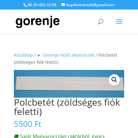
06-20-482-32-08
boyalkatreszek@gmail.com
Kezdőlap
/
► Gorenje Hűtő alkatrészek
/ Polcbetét
(zöldséges fiók feletti)
Polcbetét (zöldséges fiók
feletti)
5500
Ft
🚚 Saját Magyarországi raktárból, gyors