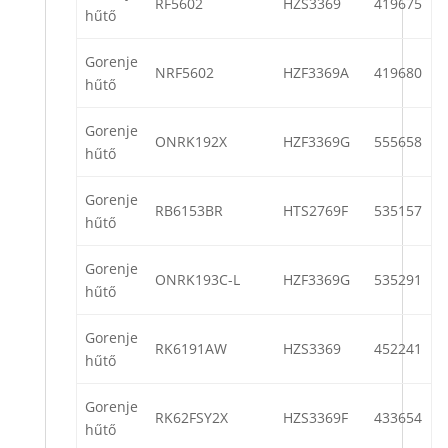
RF5602
HZS3369
419675
hűtő
Gorenje
NRF5602
HZF3369A
419680
hűtő
Gorenje
ONRK192X
HZF3369G
555658
hűtő
Gorenje
RB6153BR
HTS2769F
535157
hűtő
Gorenje
ONRK193C-L
HZF3369G
535291
hűtő
Gorenje
RK6191AW
HZS3369
452241
hűtő
Gorenje
RK62FSY2X
HZS3369F
433654
hűtő