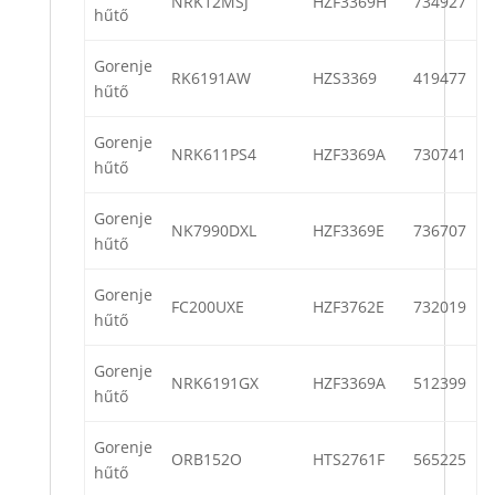
NRK12MSJ
HZF3369H
734927
hűtő
Gorenje
RK6191AW
HZS3369
419477
hűtő
Gorenje
NRK611PS4
HZF3369A
730741
hűtő
Gorenje
NK7990DXL
HZF3369E
736707
hűtő
Gorenje
FC200UXE
HZF3762E
732019
hűtő
Gorenje
NRK6191GX
HZF3369A
512399
hűtő
Gorenje
ORB152O
HTS2761F
565225
hűtő