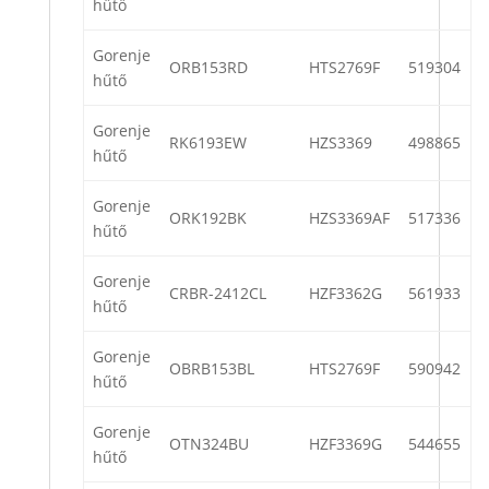
hűtő
Gorenje
ORB153RD
HTS2769F
519304
hűtő
Gorenje
RK6193EW
HZS3369
498865
hűtő
Gorenje
ORK192BK
HZS3369AF
517336
hűtő
Gorenje
CRBR-2412CL
HZF3362G
561933
hűtő
Gorenje
OBRB153BL
HTS2769F
590942
hűtő
Gorenje
OTN324BU
HZF3369G
544655
hűtő