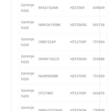
Gorenje
RKS6192AW
HZS3369
439649
hűtő
Gorenje
NRKO6193BK
HZF3369G
565158
hűtő
Gorenje
ORB152AP
HTS2769F
731054
hűtő
Gorenje
ONRK192CO
HZF3369G
555088
hűtő
Gorenje
NK8990DBK
HZF3769E
731690
hűtő
Gorenje
OT274RC
HTS2769F
543476
hűtő
Gorenje
NRK6191GHX4
HZF3369A
730699