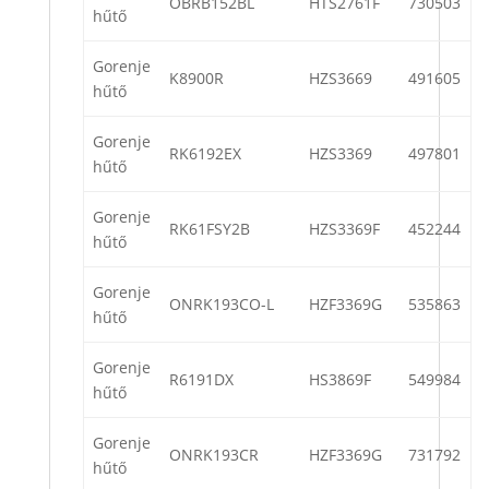
OBRB152BL
HTS2761F
730503
hűtő
Gorenje
K8900R
HZS3669
491605
hűtő
Gorenje
RK6192EX
HZS3369
497801
hűtő
Gorenje
RK61FSY2B
HZS3369F
452244
hűtő
Gorenje
ONRK193CO-L
HZF3369G
535863
hűtő
Gorenje
R6191DX
HS3869F
549984
hűtő
Gorenje
ONRK193CR
HZF3369G
731792
hűtő