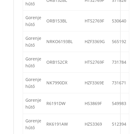
ORB152BL
HTS2769F
571826
hűtő
Gorenje
ORB153BL
HTS2769F
530640
hűtő
Gorenje
NRKO6193BL
HZF3369G
565192
hűtő
Gorenje
ORB152CR
HTS2769F
731784
hűtő
Gorenje
NK7990DX
HZF3369E
731671
hűtő
Gorenje
R6191DW
HS3869F
549983
hűtő
Gorenje
RK6191AW
HZS3369
512394
hűtő