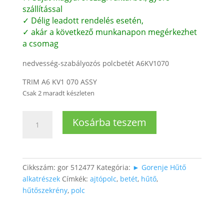
szállítással
✓ Délig leadott rendelés esetén,
✓ akár a következő munkanapon megérkezhet
a csomag
nedvesség-szabályozós polcbetét A6KV1070
TRIM A6 KV1 070 ASSY
Csak 2 maradt készleten
Polcbetét
Kosárba teszem
(zöldséges
fiók
feletti)
mennyiség
Cikkszám:
gor 512477
Kategória:
► Gorenje Hűtő
alkatrészek
Címkék:
ajtópolc
,
betét
,
hűtő
,
hűtőszekrény
,
polc