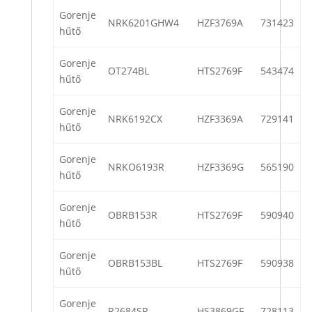
Gorenje
NRK6201GHW4
HZF3769A
731423
hűtő
Gorenje
OT274BL
HTS2769F
543474
hűtő
Gorenje
NRK6192CX
HZF3369A
729141
hűtő
Gorenje
NRKO6193R
HZF3369G
565190
hűtő
Gorenje
OBRB153R
HTS2769F
590940
hűtő
Gorenje
OBRB153BL
HTS2769F
590938
hűtő
Gorenje
R2684SR
HS3869GF
728113