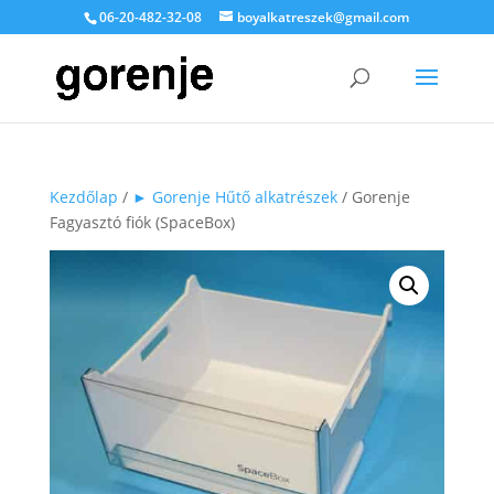
06-20-482-32-08
boyalkatreszek@gmail.com
Kezdőlap
/
► Gorenje Hűtő alkatrészek
/ Gorenje
Fagyasztó fiók (SpaceBox)