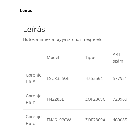
Leírás
Leírás
Hűtők amihez a fagyasztófiók megfelelő:
ART
Modell
Típus
szám
Gorenje
ESCR355GE
HZS3664
577921
Hűtő
Gorenje
FN2283B
ZOF2869C
729969
Hűtő
Gorenje
FN46192CW
ZOF2869A
469085
Hűtő