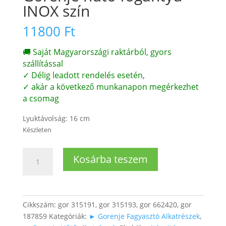
INOX szín
11800
Ft
🚚 Saját Magyarországi raktárból, gyors
szállítással
✓ Délig leadott rendelés esetén,
✓ akár a következő munkanapon megérkezhet
a csomag
Lyuktávolság: 16 cm
Készleten
Gorenje
Kosárba teszem
hűtő
fogantyú
INOX
szín
Cikkszám:
gor 315191, gor 315193, gor 662420, gor
mennyiség
187859
Kategóriák:
► Gorenje Fagyasztó Alkatrészek
,