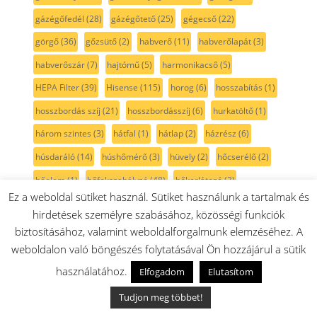
gázégőfedél
(28)
gázégőtető
(25)
gégecső
(22)
görgő
(36)
gőzsütő
(2)
habverő
(11)
habverőlapát
(3)
habverőszár
(7)
hajtómű
(5)
harmonikacső
(5)
HEPA Filter
(39)
Hisense
(115)
horog
(6)
hosszabítás
(1)
hosszbordás szíj
(21)
hosszbordásszíj
(6)
hurkatöltő
(1)
három szintes
(3)
hátfal
(1)
hátlap
(2)
házrész
(6)
húsdaráló
(14)
húshőmérő
(3)
hüvely
(2)
hőcserélő
(2)
hőelem
(1)
hőfokszabályzó
(48)
hőkorlátozó
(3)
Ez a weboldal sütiket használ. Sütiket használunk a tartalmak és
hőmérsékletszabályozó
(13)
hőmérsékletszabályzó
(15)
hirdetések személyre szabásához, közösségi funkciók
hőmérő
(8)
hőállógumi
(9)
hőálló izzó
(4)
hőállóüveg
(18)
biztosításához, valamint weboldalforgalmunk elemzéséhez. A
weboldalon való böngészés folytatásával Ön hozzájárul a sütik
hőérzékelő
(17)
hűtő
(634)
hűtőajtó-tartozék
(69)
használatához.
Elfogadom
Elutasítom
hűtőajtó fogantyúk
(23)
hűtőajtógumi
(77)
hűtőajtógumik
(46)
hűtőajtópolc
(66)
hűtőajtótömítés
(76)
Tudjon meg többet!