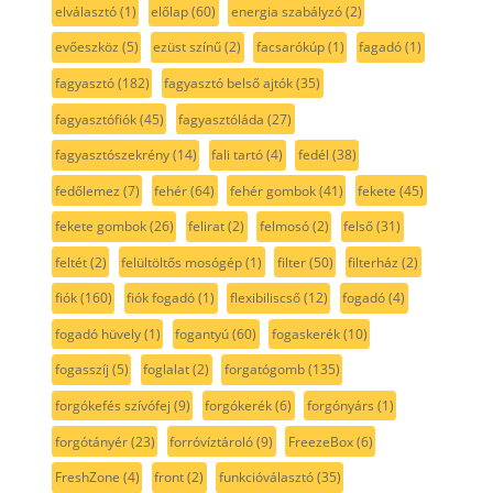
elválasztó
(1)
előlap
(60)
energia szabályzó
(2)
evőeszköz
(5)
ezüst színű
(2)
facsarókúp
(1)
fagadó
(1)
fagyasztó
(182)
fagyasztó belső ajtók
(35)
fagyasztófiók
(45)
fagyasztóláda
(27)
fagyasztószekrény
(14)
fali tartó
(4)
fedél
(38)
fedőlemez
(7)
fehér
(64)
fehér gombok
(41)
fekete
(45)
fekete gombok
(26)
felirat
(2)
felmosó
(2)
felső
(31)
feltét
(2)
felültöltős mosógép
(1)
filter
(50)
filterház
(2)
fiók
(160)
fiók fogadó
(1)
flexibiliscső
(12)
fogadó
(4)
fogadó hüvely
(1)
fogantyú
(60)
fogaskerék
(10)
fogasszíj
(5)
foglalat
(2)
forgatógomb
(135)
forgókefés szívófej
(9)
forgókerék
(6)
forgónyárs
(1)
forgótányér
(23)
forróvíztároló
(9)
FreezeBox
(6)
FreshZone
(4)
front
(2)
funkcióválasztó
(35)