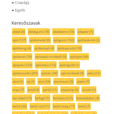
►Csapágy
►Egyéb
Keresőszavak
ablak
(6)
ablakgumi
(18)
ablakkeret
(16)
adapter
(1)
ajtó
(137)
ajtóbimetál
(6)
ajtógumi
(102)
ajtóhatároló
(2)
ajtóhorog
(4)
ajtókampó
(4)
ajtókapcsoló
(18)
ajtókeret
(18)
ajtónyitás érzékelő
(6)
ajtónyitó
(49)
ajtópolc
(122)
ajtóretesz
(13)
ajtórögzítő
(1)
ajtótartozék
(205)
ajtózár
(34)
ajtó érzékelő
(9)
akku
(12)
akril
(1)
alj
(1)
alsó
(33)
aluminium
(5)
alátét
(7)
anya
(7)
anód
(4)
aprító
(11)
aquastop
(4)
aszaló
(1)
bal oldali
(15)
befogó
(1)
befolyócső
(5)
bekötődoboz
(9)
belső
(30)
belső cső
(11)
belső üveg
(17)
betét
(7)