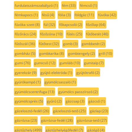
furdulatszámszabályzó
(1)
fém
(33)
fémcső
(1)
fémkapocs
(1)
fésű
(4)
fólia
(3)
földgáz
(11)
fúvóka
(42)
fúvóka szett
(8)
fül
(32)
főkapcsoló
(2)
főzőlap
(64)
főzőrács
(24)
főzőzóna
(10)
fűtés
(25)
fűtőbetét
(46)
fűtőszál
(36)
fűtőtest
(32)
gomb
(3)
gombbetét
(2)
gombház
(5)
gombkarika
(8)
gombtengely
(2)
grill
(10)
gumi
(76)
gumicső
(12)
gumiláb
(10)
gumitalp
(7)
gyerekzár
(9)
gyújtó elektróda
(1)
gyújtótrafó
(2)
gyúrókampó
(1)
gyümölcsaszaló
(1)
gyümölcscentrifuga
(13)
gyümölcs passzírozó
(2)
gyümölcsprés
(5)
gyűrű
(2)
gázcsap
(3)
gázcső
(1)
gázelosztó-fedél
(26)
gázelosztó-tető
(25)
gázlap
(23)
gázrózsa
(23)
gázrózsa-fedél
(28)
gázrózsa-tető
(27)
gáztűzhely
(499)
gáztűzhelyégőfedél
(7)
gázégő
(4)