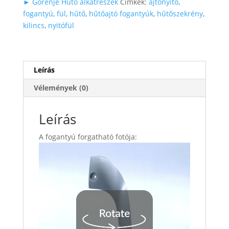
► Gorenje Hűtő alkatrészek
Címkék:
ajtónyitó
,
fogantyú
,
fül
,
hűtő
,
hűtőajtó fogantyúk
,
hűtőszekrény
,
kilincs
,
nyitófül
Leírás
Vélemények (0)
Leírás
A fogantyú forgatható fotója: