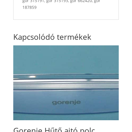
gor 315191, gor 315193, gor 662420, gor
187859
Kapcsolódó termékek
Gorenje Hűtő ajtó polc