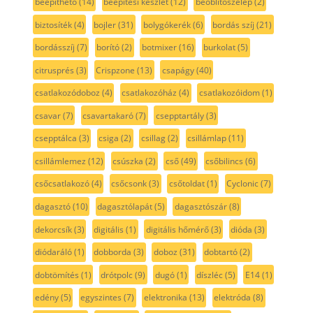
beépíthető
(14)
beépítési készlet
(12)
beőblítőszelep
(2)
biztosíték
(4)
bojler
(31)
bolygókerék
(6)
bordás szíj
(21)
bordásszíj
(7)
borító
(2)
botmixer
(16)
burkolat
(5)
citrusprés
(3)
Crispzone
(13)
csapágy
(40)
csatlakozódoboz
(4)
csatlakozóház
(4)
csatlakozóidom
(1)
csavar
(7)
csavartakaró
(7)
csepptartály
(3)
csepptálca
(3)
csiga
(2)
csillag
(2)
csillámlap
(11)
csillámlemez
(12)
csúszka
(2)
cső
(49)
csőbilincs
(6)
csőcsatlakozó
(4)
csőcsonk
(3)
csőtoldat
(1)
Cyclonic
(7)
dagasztó
(10)
dagasztólapát
(5)
dagasztószár
(8)
dekorcsík
(3)
digitális
(1)
digitális hőmérő
(3)
dióda
(3)
diódaráló
(1)
dobborda
(3)
doboz
(31)
dobtartó
(2)
dobtömítés
(1)
drótpolc
(9)
dugó
(1)
díszléc
(5)
E14
(1)
edény
(5)
egyszintes
(7)
elektronika
(13)
elektróda
(8)