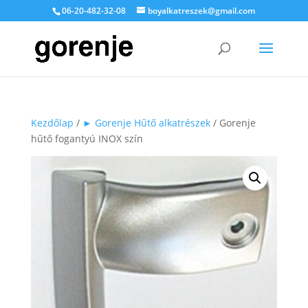
06-20-482-32-08
boyalkatreszek@gmail.com
Kezdőlap
/
► Gorenje Hűtő alkatrészek
/ Gorenje
hűtő fogantyú INOX szín