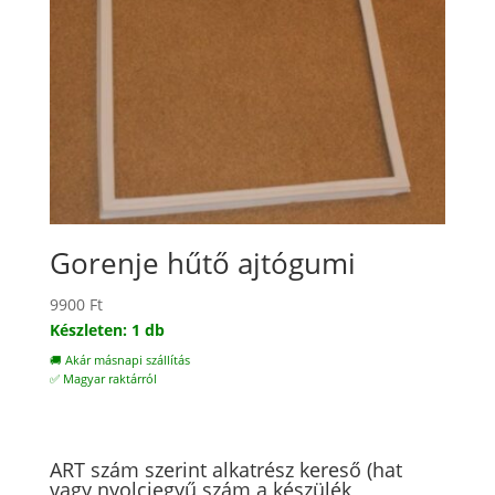
Gorenje hűtő ajtógumi
9900
Ft
Készleten: 1 db
🚚 Akár másnapi szállítás
✅ Magyar raktárról
ART szám szerint alkatrész kereső (hat
vagy nyolcjegyű szám a készülék