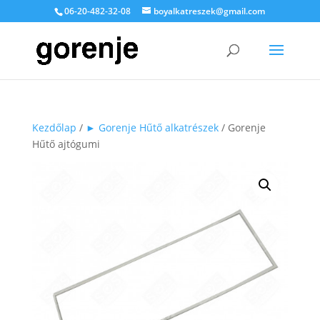
06-20-482-32-08
boyalkatreszek@gmail.com
Kezdőlap
/
► Gorenje Hűtő alkatrészek
/ Gorenje
Hűtő ajtógumi