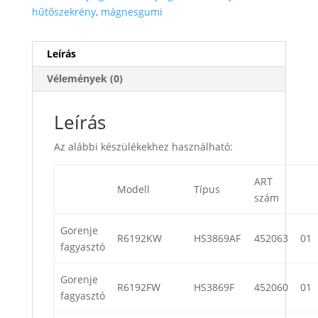
hűtőszekrény
,
mágnesgumi
Leírás
Vélemények (0)
Leírás
Az alábbi készülékekhez használható:
ART
Modell
Típus
szám
Gorenje
R6192KW
HS3869AF
452063
01
fagyasztó
Gorenje
R6192FW
HS3869F
452060
01
fagyasztó