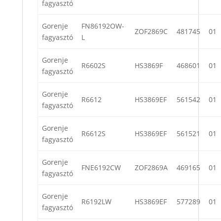
fagyasztó
Gorenje
FN86192OW-
ZOF2869C
481745
01
fagyasztó
L
Gorenje
R6602S
HS3869F
468601
01
fagyasztó
Gorenje
R6612
HS3869EF
561542
01
fagyasztó
Gorenje
R6612S
HS3869EF
561521
01
fagyasztó
Gorenje
FNE6192CW
ZOF2869A
469165
01
fagyasztó
Gorenje
R6192LW
HS3869EF
577289
01
fagyasztó