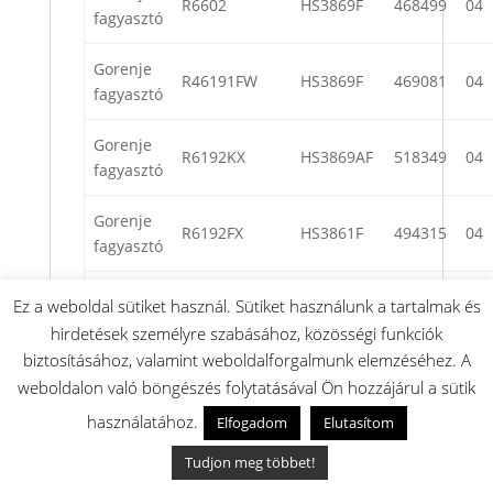
R6602
HS3869F
468499
04
fagyasztó
Gorenje
R46191FW
HS3869F
469081
04
fagyasztó
Gorenje
R6192KX
HS3869AF
518349
04
fagyasztó
Gorenje
R6192FX
HS3861F
494315
04
fagyasztó
Gorenje
Ez a weboldal sütiket használ. Sütiket használunk a tartalmak és
R6612
HS3869EF
561542
04
fagyasztó
hirdetések személyre szabásához, közösségi funkciók
biztosításához, valamint weboldalforgalmunk elemzéséhez. A
Gorenje
R6192LW
HS3869EF
496124
04
weboldalon való böngészés folytatásával Ön hozzájárul a sütik
fagyasztó
használatához.
Elfogadom
Elutasítom
Gorenje
R6192FXUK
HS3869F
469373
04
Tudjon meg többet!
fagyasztó