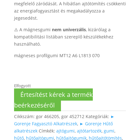
megfelelő záródását. A hibátlan ajtótömítés csökkenti
az energiafogyasztást és megakadályozza a
jegesedést.
⚠️ A mágnesgumi
nem univerzális
, kizárólag a
kompatibilitási listában szereplő készülékekhez
használható.
mágneses profilgumi MT12 A6 L1813 070
Elfogyott
Értesítést kérek a termék
beérkezéséről
Cikkszám:
gor 466205, gor 452712
Kategóriák:
►
Gorenje Fagyasztó Alkatrészek
,
► Gorenje Hűtő
alkatrészek
Címkék:
ajtógumi
,
ajtótartozék
,
gumi
,
hűtő
,
hűtőajtógumi
,
hűtőajtógumik
,
hűtőajtótömítés
,