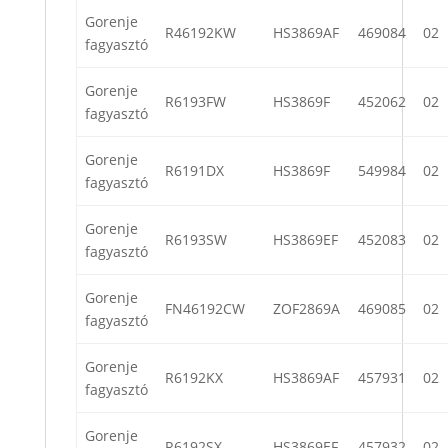
Gorenje
R46192KW
HS3869AF
469084
02
fagyasztó
Gorenje
R6193FW
HS3869F
452062
02
fagyasztó
Gorenje
R6191DX
HS3869F
549984
02
fagyasztó
Gorenje
R6193SW
HS3869EF
452083
02
fagyasztó
Gorenje
FN46192CW
ZOF2869A
469085
02
fagyasztó
Gorenje
R6192KX
HS3869AF
457931
02
fagyasztó
Gorenje
R6192SX
HS3869EF
457932
02