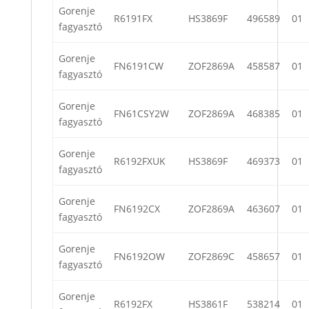
Gorenje
R6191FX
HS3869F
496589
01
fagyasztó
Gorenje
FN6191CW
ZOF2869A
458587
01
fagyasztó
Gorenje
FN61CSY2W
ZOF2869A
468385
01
fagyasztó
Gorenje
R6192FXUK
HS3869F
469373
01
fagyasztó
Gorenje
FN6192CX
ZOF2869A
463607
01
fagyasztó
Gorenje
FN6192OW
ZOF2869C
458657
01
fagyasztó
Gorenje
R6192FX
HS3861F
538214
01