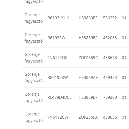
fagyasztó
Gorenje
R6193LXUK
HS3869EF
556252
01
fagyasztó
Gorenje
R6193SW
HS3869EF
452083
01
fagyasztó
Gorenje
FN6192OX
ZOF2869C
458678
01
fagyasztó
Gorenje
R86192KW
HS3869AF
469423
01
fagyasztó
Gorenje
RL478D4BCE
HS3869EF
739208
01
fagyasztó
Gorenje
FN6192CW
ZOF2869A
458656
01
fagyasztó