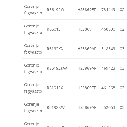
Gorenje
R86192W
HS3869EF
734449
02
fagyasztó
Gorenje
R6601S
HS3869F
468500
02
fagyasztó
Gorenje
R6192KX
HS3869AF
518349
03
fagyasztó
Gorenje
R86192KW
HS3869AF
469423
03
fagyasztó
Gorenje
R6191SX
HS3869EF
461268
03
fagyasztó
Gorenje
R6192KW
HS3869AF
452063
03
fagyasztó
Gorenje
R6192FW
HS3869F
452060
03