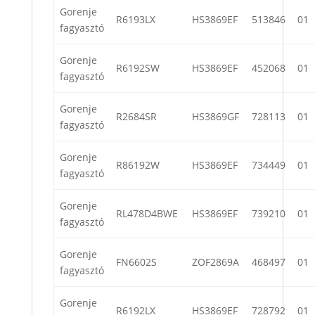
Gorenje
R6193LX
HS3869EF
513846
01
fagyasztó
Gorenje
R6192SW
HS3869EF
452068
01
fagyasztó
Gorenje
R2684SR
HS3869GF
728113
01
fagyasztó
Gorenje
R86192W
HS3869EF
734449
01
fagyasztó
Gorenje
RL478D4BWE
HS3869EF
739210
01
fagyasztó
Gorenje
FN6602S
ZOF2869A
468497
01
fagyasztó
Gorenje
R6192LX
HS3869EF
728792
01