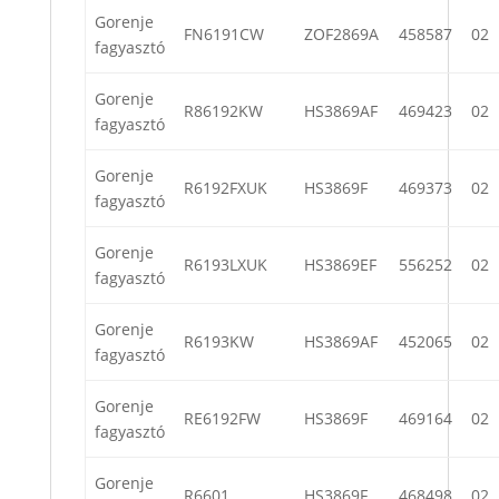
Gorenje
FN6191CW
ZOF2869A
458587
02
fagyasztó
Gorenje
R86192KW
HS3869AF
469423
02
fagyasztó
Gorenje
R6192FXUK
HS3869F
469373
02
fagyasztó
Gorenje
R6193LXUK
HS3869EF
556252
02
fagyasztó
Gorenje
R6193KW
HS3869AF
452065
02
fagyasztó
Gorenje
RE6192FW
HS3869F
469164
02
fagyasztó
Gorenje
R6601
HS3869F
468498
02