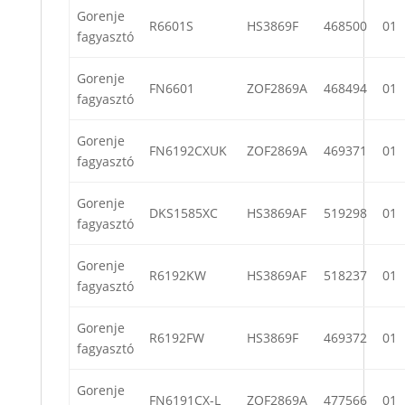
Gorenje
R6601S
HS3869F
468500
01
fagyasztó
Gorenje
FN6601
ZOF2869A
468494
01
fagyasztó
Gorenje
FN6192CXUK
ZOF2869A
469371
01
fagyasztó
Gorenje
DKS1585XC
HS3869AF
519298
01
fagyasztó
Gorenje
R6192KW
HS3869AF
518237
01
fagyasztó
Gorenje
R6192FW
HS3869F
469372
01
fagyasztó
Gorenje
FN6191CX-L
ZOF2869A
477566
01