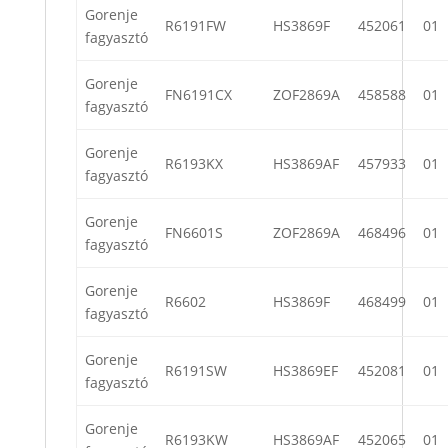
Gorenje
R6191FW
HS3869F
452061
01
fagyasztó
Gorenje
FN6191CX
ZOF2869A
458588
01
fagyasztó
Gorenje
R6193KX
HS3869AF
457933
01
fagyasztó
Gorenje
FN6601S
ZOF2869A
468496
01
fagyasztó
Gorenje
R6602
HS3869F
468499
01
fagyasztó
Gorenje
R6191SW
HS3869EF
452081
01
fagyasztó
Gorenje
R6193KW
HS3869AF
452065
01