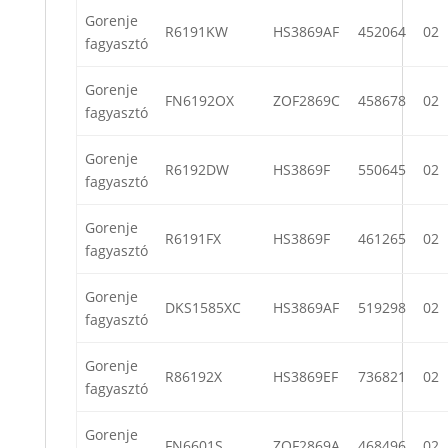
Gorenje
R6191KW
HS3869AF
452064
02
fagyasztó
Gorenje
FN6192OX
ZOF2869C
458678
02
fagyasztó
Gorenje
R6192DW
HS3869F
550645
02
fagyasztó
Gorenje
R6191FX
HS3869F
461265
02
fagyasztó
Gorenje
DKS1585XC
HS3869AF
519298
02
fagyasztó
Gorenje
R86192X
HS3869EF
736821
02
fagyasztó
Gorenje
FN6601S
ZOF2869A
468496
02