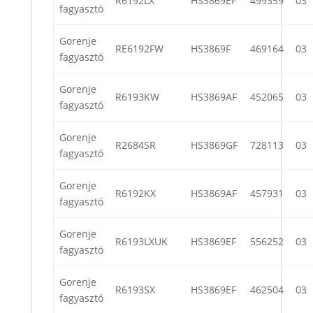
R6192LX
HS3869EF
499359
03
fagyasztó
Gorenje
RE6192FW
HS3869F
469164
03
fagyasztó
Gorenje
R6193KW
HS3869AF
452065
03
fagyasztó
Gorenje
R2684SR
HS3869GF
728113
03
fagyasztó
Gorenje
R6192KX
HS3869AF
457931
03
fagyasztó
Gorenje
R6193LXUK
HS3869EF
556252
03
fagyasztó
Gorenje
R6193SX
HS3869EF
462504
03
fagyasztó