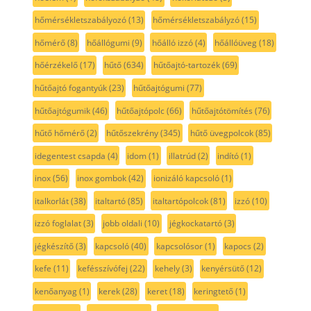
hőmérsékletszabályozó
(13)
hőmérsékletszabályzó
(15)
hőmérő
(8)
hőállógumi
(9)
hőálló izzó
(4)
hőállóüveg
(18)
hőérzékelő
(17)
hűtő
(634)
hűtőajtó-tartozék
(69)
hűtőajtó fogantyúk
(23)
hűtőajtógumi
(77)
hűtőajtógumik
(46)
hűtőajtópolc
(66)
hűtőajtótömítés
(76)
hűtő hőmérő
(2)
hűtőszekrény
(345)
hűtő üvegpolcok
(85)
idegentest csapda
(4)
idom
(1)
illatrúd
(2)
indító
(1)
inox
(56)
inox gombok
(42)
ionizáló kapcsoló
(1)
italkorlát
(38)
italtartó
(85)
italtartópolcok
(81)
izzó
(10)
izzó foglalat
(3)
jobb oldali
(10)
jégkockatartó
(3)
jégkészítő
(3)
kapcsoló
(40)
kapcsolósor
(1)
kapocs
(2)
kefe
(11)
kefésszívófej
(22)
kehely
(3)
kenyérsütő
(12)
kenőanyag
(1)
kerek
(28)
keret
(18)
keringtető
(1)