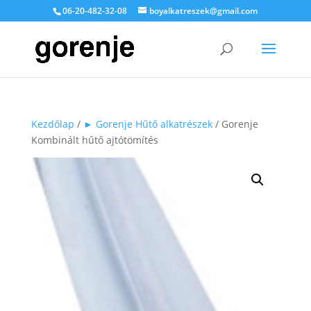
06-20-482-32-08
boyalkatreszek@gmail.com
Kezdőlap
/
► Gorenje Hűtő alkatrészek
/ Gorenje
Kombinált hűtő ajtótömítés