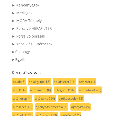
► Kenőanyagok
► Mérlegek
► MORA Tűzhely
► Porszívó HEPAFILTER
► Porszívó porzsák
► Tepsik és Sütőrácsok
►Csapágy
►Egyéb
Keresőszavak
ablak
(6)
ablakgumi
(18)
ablakkeret
(16)
adapter
(1)
ajtó
(137)
ajtóbimetál
(6)
ajtógumi
(102)
ajtóhatároló
(2)
ajtóhorog
(4)
ajtókampó
(4)
ajtókapcsoló
(18)
ajtókeret
(18)
ajtónyitás érzékelő
(6)
ajtónyitó
(49)
ajtópolc
(122)
ajtóretesz
(13)
ajtórögzítő
(1)