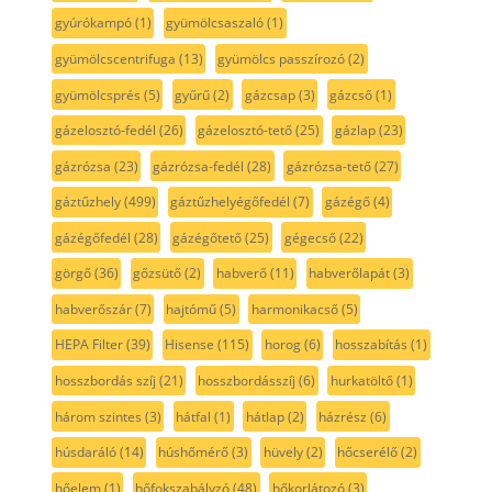
gyúrókampó
(1)
gyümölcsaszaló
(1)
gyümölcscentrifuga
(13)
gyümölcs passzírozó
(2)
gyümölcsprés
(5)
gyűrű
(2)
gázcsap
(3)
gázcső
(1)
gázelosztó-fedél
(26)
gázelosztó-tető
(25)
gázlap
(23)
gázrózsa
(23)
gázrózsa-fedél
(28)
gázrózsa-tető
(27)
gáztűzhely
(499)
gáztűzhelyégőfedél
(7)
gázégő
(4)
gázégőfedél
(28)
gázégőtető
(25)
gégecső
(22)
görgő
(36)
gőzsütő
(2)
habverő
(11)
habverőlapát
(3)
habverőszár
(7)
hajtómű
(5)
harmonikacső
(5)
HEPA Filter
(39)
Hisense
(115)
horog
(6)
hosszabítás
(1)
hosszbordás szíj
(21)
hosszbordásszíj
(6)
hurkatöltő
(1)
három szintes
(3)
hátfal
(1)
hátlap
(2)
házrész
(6)
húsdaráló
(14)
húshőmérő
(3)
hüvely
(2)
hőcserélő
(2)
hőelem
(1)
hőfokszabályzó
(48)
hőkorlátozó
(3)