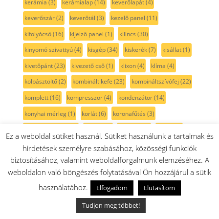
kerámia
(3)
kerámialap
(14)
keverőlapát
(4)
keverőszár
(2)
keverőtál
(3)
kezelő panel
(11)
kifolyócső
(16)
kijelző panel
(1)
kilincs
(30)
kinyomó szivattyú
(4)
kisgép
(34)
kiskerék
(7)
kisállat
(1)
kivetőpánt
(23)
kivezető cső
(1)
klixon
(4)
klíma
(4)
kolbásztöltő
(2)
kombinált kefe
(23)
kombináltszívófej
(22)
komplett
(16)
kompresszor
(4)
kondenzátor
(14)
konyhai mérleg
(1)
korlát
(6)
koronafűtés
(3)
koszorú fűtőszál
(3)
kosár
(34)
kosársín
(3)
kupak
(5)
Ez a weboldal sütiket használ. Sütiket használunk a tartalmak és
kuplung
(8)
kutyaszőr
(1)
kábel
(9)
kábeldob
(1)
hirdetések személyre szabásához, közösségi funkciók
biztosításához, valamint weboldalforgalmunk elemzéséhez. A
kávédaráló
(3)
kávéfőző
(1)
kémény
(1)
kés
(16)
weboldalon való böngészés folytatásával Ön hozzájárul a sütik
késtisztító
(1)
készlet
(38)
kétszintes
(4)
kézimixer
(5)
használatához.
Elfogadom
Elutasítom
körfütés
(8)
körfűtőbetét
(5)
kör fűtőbetét
(5)
Tudjon meg többet!
körfűtőszál
(6)
középső
(9)
külső
(27)
laposszíj
(19)