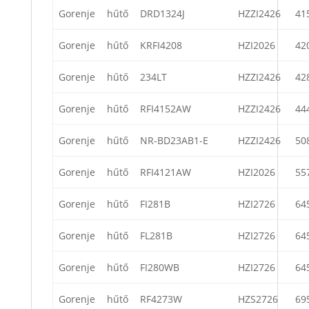
Gorenje
hűtő
DRD1324J
HZZI2426
41
Gorenje
hűtő
KRFI4208
HZI2026
42
Gorenje
hűtő
234LT
HZZI2426
42
Gorenje
hűtő
RFI4152AW
HZZI2426
44
Gorenje
hűtő
NR-BD23AB1-E
HZZI2426
50
Gorenje
hűtő
RFI4121AW
HZI2026
55
Gorenje
hűtő
FI281B
HZI2726
64
Gorenje
hűtő
FL281B
HZI2726
64
Gorenje
hűtő
FI280WB
HZI2726
64
Gorenje
hűtő
RF4273W
HZS2726
69