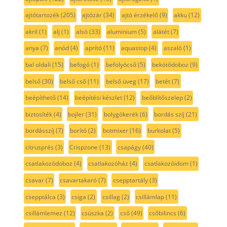
ajtótartozék
(205)
ajtózár
(34)
ajtó érzékelő
(9)
akku
(12)
akril
(1)
alj
(1)
alsó
(33)
aluminium
(5)
alátét
(7)
anya
(7)
anód
(4)
aprító
(11)
aquastop
(4)
aszaló
(1)
bal oldali
(15)
befogó
(1)
befolyócső
(5)
bekötődoboz
(9)
belső
(30)
belső cső
(11)
belső üveg
(17)
betét
(7)
beépíthető
(14)
beépítési készlet
(12)
beőblítőszelep
(2)
biztosíték
(4)
bojler
(31)
bolygókerék
(6)
bordás szíj
(21)
bordásszíj
(7)
borító
(2)
botmixer
(16)
burkolat
(5)
citrusprés
(3)
Crispzone
(13)
csapágy
(40)
csatlakozódoboz
(4)
csatlakozóház
(4)
csatlakozóidom
(1)
csavar
(7)
csavartakaró
(7)
csepptartály
(3)
csepptálca
(3)
csiga
(2)
csillag
(2)
csillámlap
(11)
csillámlemez
(12)
csúszka
(2)
cső
(49)
csőbilincs
(6)