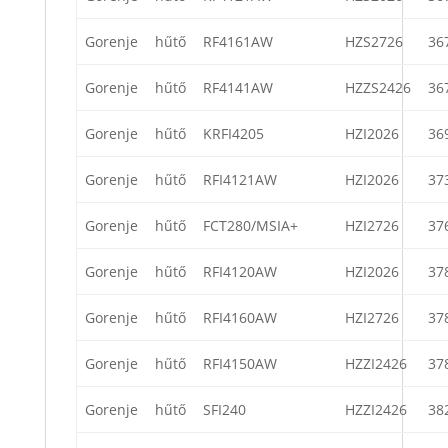
Gorenje
hűtő
RF4161AW
HZS2726
36
Gorenje
hűtő
RF4141AW
HZZS2426
36
Gorenje
hűtő
KRFI4205
HZI2026
36
Gorenje
hűtő
RFI4121AW
HZI2026
37
Gorenje
hűtő
FCT280/MSIA+
HZI2726
37
Gorenje
hűtő
RFI4120AW
HZI2026
37
Gorenje
hűtő
RFI4160AW
HZI2726
37
Gorenje
hűtő
RFI4150AW
HZZI2426
37
Gorenje
hűtő
SFI240
HZZI2426
38