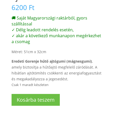
6200
Ft
🚚 Saját Magyarországi raktárból, gyors
szállítással
✓ Délig leadott rendelés esetén,
✓ akár a következő munkanapon megérkezhet
a csomag
Méret: 51cm x 32cm
Eredeti Gorenje hűtő ajtógumi (mágnesgumi)
,
amely biztosítja a hűtőajtó megfelelő záródását. A
hibátlan ajtótömítés csökkenti az energiafogyasztást
és megakadályozza a jegesedést.
Csak 1 maradt készleten
Gorenje
Kosárba teszem
Kombinált
hűtő
ajtótömítés