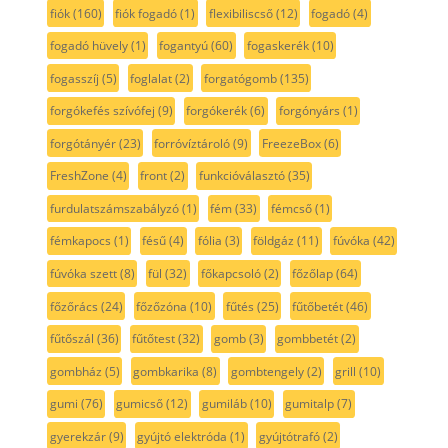
fiók
(160)
fiók fogadó
(1)
flexibiliscső
(12)
fogadó
(4)
fogadó hüvely
(1)
fogantyú
(60)
fogaskerék
(10)
fogasszíj
(5)
foglalat
(2)
forgatógomb
(135)
forgókefés szívófej
(9)
forgókerék
(6)
forgónyárs
(1)
forgótányér
(23)
forróvíztároló
(9)
FreezeBox
(6)
FreshZone
(4)
front
(2)
funkcióválasztó
(35)
furdulatszámszabályzó
(1)
fém
(33)
fémcső
(1)
fémkapocs
(1)
fésű
(4)
fólia
(3)
földgáz
(11)
fúvóka
(42)
fúvóka szett
(8)
fül
(32)
főkapcsoló
(2)
főzőlap
(64)
főzőrács
(24)
főzőzóna
(10)
fűtés
(25)
fűtőbetét
(46)
fűtőszál
(36)
fűtőtest
(32)
gomb
(3)
gombbetét
(2)
gombház
(5)
gombkarika
(8)
gombtengely
(2)
grill
(10)
gumi
(76)
gumicső
(12)
gumiláb
(10)
gumitalp
(7)
gyerekzár
(9)
gyújtó elektróda
(1)
gyújtótrafó
(2)