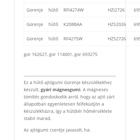
Gorenje
hűtő
RFI4274W
HZI2726
69
Gorenje
hűtő
K208BAA
HZS2026
69
Gorenje
hűtő
RF4275W
HZS2726
69
gor 162627, gor 114001, gor 693275
Ez a hűtő ajtógumi Gorenje készülékekhez
készült,
gyári mágnesgumi
. A mágneses
tömítés gondoskodik arról, hogy az ajtó zárt
állapotban egyenletesen felfeküdjön a
készülékházra, így a hűtőtér hőmérséklete
stabil marad.
Az ajtógumi cseréje javasolt, ha: