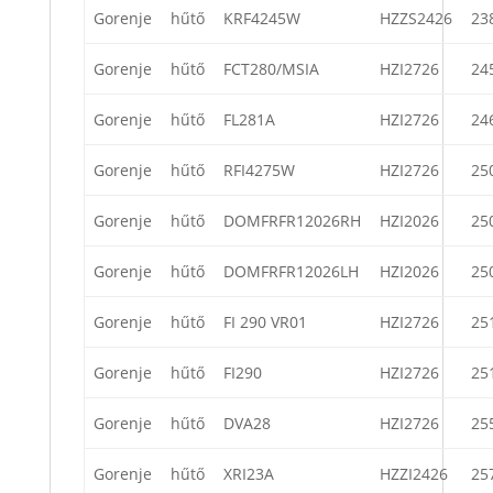
Gorenje
hűtő
KRF4245W
HZZS2426
23
Gorenje
hűtő
FCT280/MSIA
HZI2726
24
Gorenje
hűtő
FL281A
HZI2726
24
Gorenje
hűtő
RFI4275W
HZI2726
25
Gorenje
hűtő
DOMFRFR12026RH
HZI2026
25
Gorenje
hűtő
DOMFRFR12026LH
HZI2026
25
Gorenje
hűtő
FI 290 VR01
HZI2726
25
Gorenje
hűtő
FI290
HZI2726
25
Gorenje
hűtő
DVA28
HZI2726
25
Gorenje
hűtő
XRI23A
HZZI2426
25