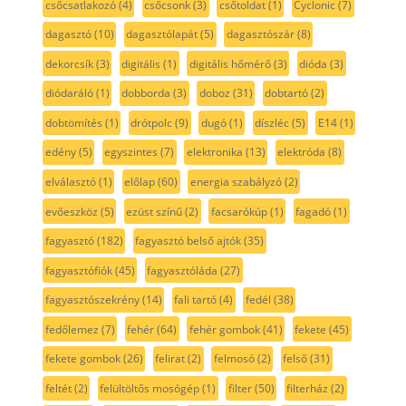
csőcsatlakozó
(4)
csőcsonk
(3)
csőtoldat
(1)
Cyclonic
(7)
dagasztó
(10)
dagasztólapát
(5)
dagasztószár
(8)
dekorcsík
(3)
digitális
(1)
digitális hőmérő
(3)
dióda
(3)
diódaráló
(1)
dobborda
(3)
doboz
(31)
dobtartó
(2)
dobtömítés
(1)
drótpolc
(9)
dugó
(1)
díszléc
(5)
E14
(1)
edény
(5)
egyszintes
(7)
elektronika
(13)
elektróda
(8)
elválasztó
(1)
előlap
(60)
energia szabályzó
(2)
evőeszköz
(5)
ezüst színű
(2)
facsarókúp
(1)
fagadó
(1)
fagyasztó
(182)
fagyasztó belső ajtók
(35)
fagyasztófiók
(45)
fagyasztóláda
(27)
fagyasztószekrény
(14)
fali tartó
(4)
fedél
(38)
fedőlemez
(7)
fehér
(64)
fehér gombok
(41)
fekete
(45)
fekete gombok
(26)
felirat
(2)
felmosó
(2)
felső
(31)
feltét
(2)
felültöltős mosógép
(1)
filter
(50)
filterház
(2)