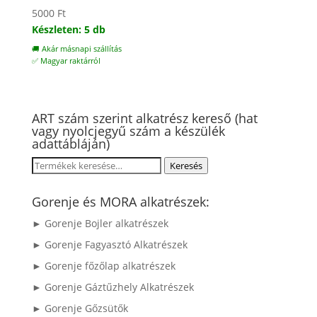
5000
Ft
Készleten: 5 db
🚚 Akár másnapi szállítás
✅ Magyar raktárról
ART szám szerint alkatrész kereső (hat
vagy nyolcjegyű szám a készülék
adattábláján)
Keresés
Keresés
a
következőre:
Gorenje és MORA alkatrészek:
► Gorenje Bojler alkatrészek
► Gorenje Fagyasztó Alkatrészek
► Gorenje főzőlap alkatrészek
► Gorenje Gáztűzhely Alkatrészek
► Gorenje Gőzsütők