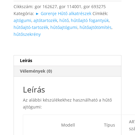
mennyiség
Cikkszám:
gor 162627, gor 114001, gor 693275
Kategória:
► Gorenje Hűtő alkatrészek
Címkék:
ajtógumi
,
ajtótartozék
,
hűtő
,
hűtőajtó fogantyúk
,
hűtőajtó-tartozék
,
hűtőajtógumi
,
hűtőajtótömítés
,
hűtőszekrény
Leírás
Vélemények (0)
Leírás
Az alábbi készülékekhez használható a hűtő
ajtógumi:
AR
Modell
Típus
sz