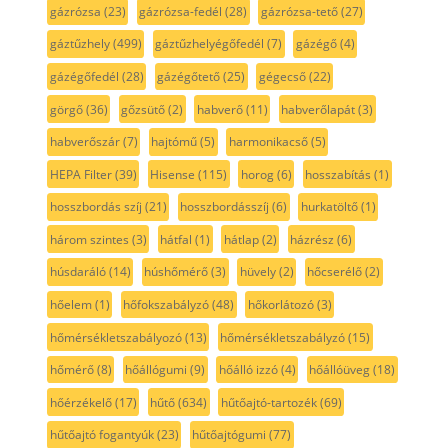
gázrózsa
(23)
gázrózsa-fedél
(28)
gázrózsa-tető
(27)
gáztűzhely
(499)
gáztűzhelyégőfedél
(7)
gázégő
(4)
gázégőfedél
(28)
gázégőtető
(25)
gégecső
(22)
görgő
(36)
gőzsütő
(2)
habverő
(11)
habverőlapát
(3)
habverőszár
(7)
hajtómű
(5)
harmonikacső
(5)
HEPA Filter
(39)
Hisense
(115)
horog
(6)
hosszabítás
(1)
hosszbordás szíj
(21)
hosszbordásszíj
(6)
hurkatöltő
(1)
három szintes
(3)
hátfal
(1)
hátlap
(2)
házrész
(6)
húsdaráló
(14)
húshőmérő
(3)
hüvely
(2)
hőcserélő
(2)
hőelem
(1)
hőfokszabályzó
(48)
hőkorlátozó
(3)
hőmérsékletszabályozó
(13)
hőmérsékletszabályzó
(15)
hőmérő
(8)
hőállógumi
(9)
hőálló izzó
(4)
hőállóüveg
(18)
hőérzékelő
(17)
hűtő
(634)
hűtőajtó-tartozék
(69)
hűtőajtó fogantyúk
(23)
hűtőajtógumi
(77)