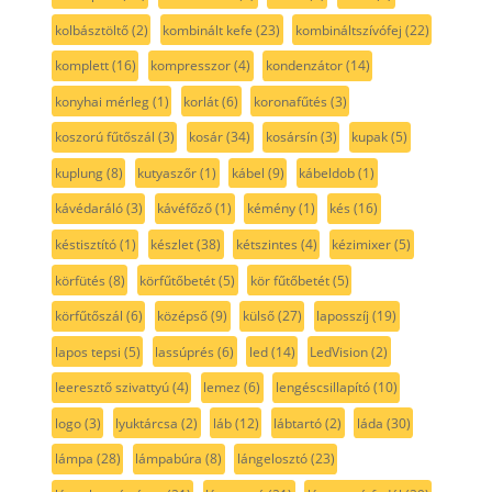
kolbásztöltő
(2)
kombinált kefe
(23)
kombináltszívófej
(22)
komplett
(16)
kompresszor
(4)
kondenzátor
(14)
konyhai mérleg
(1)
korlát
(6)
koronafűtés
(3)
koszorú fűtőszál
(3)
kosár
(34)
kosársín
(3)
kupak
(5)
kuplung
(8)
kutyaszőr
(1)
kábel
(9)
kábeldob
(1)
kávédaráló
(3)
kávéfőző
(1)
kémény
(1)
kés
(16)
késtisztító
(1)
készlet
(38)
kétszintes
(4)
kézimixer
(5)
körfütés
(8)
körfűtőbetét
(5)
kör fűtőbetét
(5)
körfűtőszál
(6)
középső
(9)
külső
(27)
laposszíj
(19)
lapos tepsi
(5)
lassúprés
(6)
led
(14)
LedVision
(2)
leeresztő szivattyú
(4)
lemez
(6)
lengéscsillapító
(10)
logo
(3)
lyuktárcsa
(2)
láb
(12)
lábtartó
(2)
láda
(30)
lámpa
(28)
lámpabúra
(8)
lángelosztó
(23)