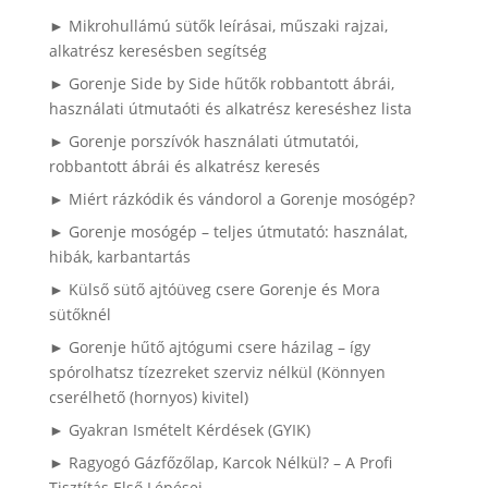
► Mikrohullámú sütők leírásai, műszaki rajzai,
alkatrész keresésben segítség
► Gorenje Side by Side hűtők robbantott ábrái,
használati útmutaóti és alkatrész kereséshez lista
► Gorenje porszívók használati útmutatói,
robbantott ábrái és alkatrész keresés
► Miért rázkódik és vándorol a Gorenje mosógép?
► Gorenje mosógép – teljes útmutató: használat,
hibák, karbantartás
► Külső sütő ajtóüveg csere Gorenje és Mora
sütőknél
► Gorenje hűtő ajtógumi csere házilag – így
spórolhatsz tízezreket szerviz nélkül (Könnyen
cserélhető (hornyos) kivitel)
► Gyakran Ismételt Kérdések (GYIK)
► Ragyogó Gázfőzőlap, Karcok Nélkül? – A Profi
Tisztítás Első Lépései