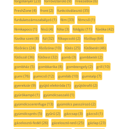
forgótányér
(23)
forróvíztároló
(9)
FreezeBox
(6)
FreshZone
(4)
front
(2)
funkcióválasztó
(35)
furdulatszámszabályzó
(1)
fém
(33)
fémcső
(1)
fémkapocs
(1)
fésű
(4)
fólia
(3)
földgáz
(11)
fúvóka
(42)
fúvóka szett
(8)
fül
(32)
főkapcsoló
(2)
főzőlap
(64)
főzőrács
(24)
főzőzóna
(10)
fűtés
(25)
fűtőbetét
(46)
fűtőszál
(36)
fűtőtest
(32)
gomb
(3)
gombbetét
(2)
gombház
(5)
gombkarika
(8)
gombtengely
(2)
grill
(10)
gumi
(76)
gumicső
(12)
gumiláb
(10)
gumitalp
(7)
gyerekzár
(9)
gyújtó elektróda
(1)
gyújtótrafó
(2)
gyúrókampó
(1)
gyümölcsaszaló
(1)
gyümölcscentrifuga
(13)
gyümölcs passzírozó
(2)
gyümölcsprés
(5)
gyűrű
(2)
gázcsap
(3)
gázcső
(1)
gázelosztó-fedél
(26)
gázelosztó-tető
(25)
gázlap
(23)