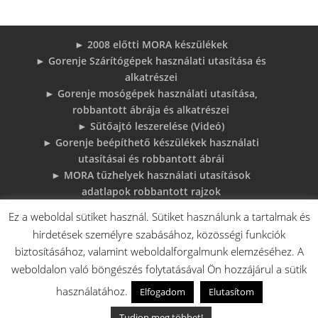
► 2008 előtti MORA készülékek
► Gorenje Szárítógépek használati utasítása és
alkatrészei
► Gorenje mosógépek használati utasítása,
robbantott ábrája és alkatrészei
► Sütőajtó leszerelése (Videó)
► Gorenje beépíthető készülékek használati
utasításai és robbantott ábrái
► MORA tűzhelyek használati utasítások
adatlapok robbantott rajzok
► Gorenje Bojler Vízkő problémák és
Ez a weboldal sütiket használ. Sütiket használunk a tartalmak és
megoldások
hirdetések személyre szabásához, közösségi funkciók
► 6 gyakori sütő hiba, és megoldások
biztosításához, valamint weboldalforgalmunk elemzéséhez. A
♦Gorenje Háztartásigépek adattábláiról:
weboldalon való böngészés folytatásával Ön hozzájárul a sütik
használatához.
Elfogadom
Elutasítom
V.A. Elektro Boys Kft. - 2018 - Minden jog fenntartva!
Tudjon meg többet!