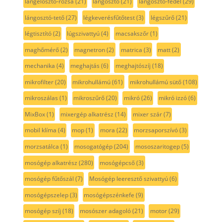
lángelosztó-rózsa
(21)
lángosztó
(21)
lángosztó-fedél
(29)
lángosztó-tető
(27)
légkeverésfűtőtest
(3)
légszűrő
(21)
légtisztító
(2)
lúgszivattyú
(4)
macsakszőr
(1)
maghőmérő
(2)
magnetron
(2)
matrica
(3)
matt
(2)
mechanika
(4)
meghajtás
(6)
meghajtószíj
(18)
mikrofilter
(20)
mikrohullámú
(61)
mikrohullámú sütő
(108)
mikroszálas
(1)
mikroszűrő
(20)
mikró
(26)
mikró izzó
(6)
MixBox
(1)
mixergép alkatrész
(14)
mixer szár
(7)
mobil klíma
(4)
mop
(1)
mora
(22)
morzsaporszívó
(3)
morzsatálca
(1)
mosogatógép
(204)
mososzaritogep
(5)
mosógép alkatrész
(280)
mosógépcső
(3)
mosógép fűtőszál
(7)
Mosógép leeresztő szivattyú
(6)
mosógépszelep
(3)
mosógépszénkefe
(9)
mosógép szíj
(18)
mosószer adagoló
(21)
motor
(29)