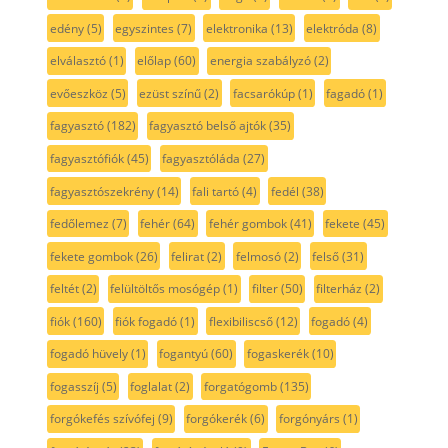
edény
(5)
egyszintes
(7)
elektronika
(13)
elektróda
(8)
elválasztó
(1)
előlap
(60)
energia szabályzó
(2)
evőeszköz
(5)
ezüst színű
(2)
facsarókúp
(1)
fagadó
(1)
fagyasztó
(182)
fagyasztó belső ajtók
(35)
fagyasztófiók
(45)
fagyasztóláda
(27)
fagyasztószekrény
(14)
fali tartó
(4)
fedél
(38)
fedőlemez
(7)
fehér
(64)
fehér gombok
(41)
fekete
(45)
fekete gombok
(26)
felirat
(2)
felmosó
(2)
felső
(31)
feltét
(2)
felültöltős mosógép
(1)
filter
(50)
filterház
(2)
fiók
(160)
fiók fogadó
(1)
flexibiliscső
(12)
fogadó
(4)
fogadó hüvely
(1)
fogantyú
(60)
fogaskerék
(10)
fogasszíj
(5)
foglalat
(2)
forgatógomb
(135)
forgókefés szívófej
(9)
forgókerék
(6)
forgónyárs
(1)