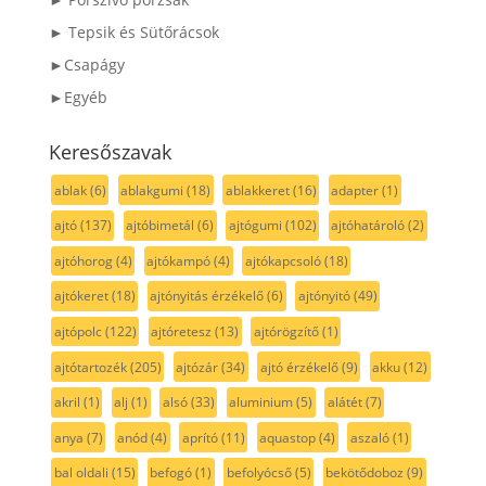
► Tepsik és Sütőrácsok
►Csapágy
►Egyéb
Keresőszavak
ablak
(6)
ablakgumi
(18)
ablakkeret
(16)
adapter
(1)
ajtó
(137)
ajtóbimetál
(6)
ajtógumi
(102)
ajtóhatároló
(2)
ajtóhorog
(4)
ajtókampó
(4)
ajtókapcsoló
(18)
ajtókeret
(18)
ajtónyitás érzékelő
(6)
ajtónyitó
(49)
ajtópolc
(122)
ajtóretesz
(13)
ajtórögzítő
(1)
ajtótartozék
(205)
ajtózár
(34)
ajtó érzékelő
(9)
akku
(12)
akril
(1)
alj
(1)
alsó
(33)
aluminium
(5)
alátét
(7)
anya
(7)
anód
(4)
aprító
(11)
aquastop
(4)
aszaló
(1)
bal oldali
(15)
befogó
(1)
befolyócső
(5)
bekötődoboz
(9)