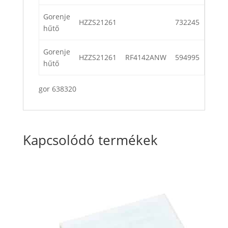
Gorenje
HZZS21261
732245
hűtő
Gorenje
HZZS21261
RF4142ANW
594995
hűtő
gor 638320
Kapcsolódó termékek