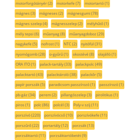
motorforgótányér
(2)
motorkefe
(7)
motortartó
(1)
mágnes
(3)
mágneses
(2)
mágnesgumi
(78)
mágnes szelep
(4)
mágnesszelep
(2)
mélyhűtő
(1)
mély tepsi
(6)
műanyag
(8)
műanyagdoboz
(29)
nagykefe
(5)
nofrost
(1)
NTC
(2)
nyitófül
(31)
nyomógomb
(28)
o-gyűrű
(1)
okostévé
(8)
olajálló
(1)
ORA ITO
(1)
palack-tartály
(33)
palackpolc
(49)
palacktartó
(43)
palacktároló
(38)
palackőr
(5)
papír porszák
(5)
paradicsom passzírozó
(1)
passzírozó
(1)
pb-gáz
(34)
perem
(2)
pillangószelep
(3)
pirolitikus
(1)
piros
(1)
polc
(86)
polcél
(3)
Poly-v szíj
(11)
porszívó
(220)
porszívócső
(10)
porszívókefe
(11)
porszűrő
(22)
portartály
(12)
porzsák
(13)
porzsáktartó
(11)
porzsáktartóbetét
(9)