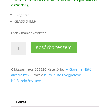
a csomag
üvegpolc
GLASS SHELF
Csak 2 maradt készleten
Hűtőbe
Kosárba teszem
üvegpolc
(zöldségesfiók
feletti)
mennyiség
Cikkszám:
gor 638320
Kategória:
► Gorenje Hűtő
alkatrészek
Címkék:
hűtő
,
hűtő üvegpolcok
,
hűtőszekrény
,
üveg
Leírás