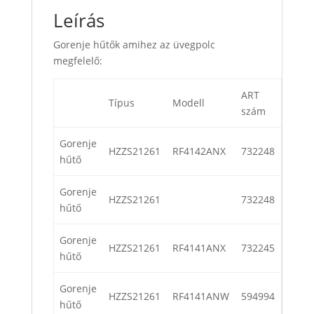
Leírás
Gorenje hűtők amihez az üvegpolc
megfelelő:
ART
Típus
Modell
szám
Gorenje
HZZS21261
RF4142ANX
732248
hűtő
Gorenje
HZZS21261
732248
hűtő
Gorenje
HZZS21261
RF4141ANX
732245
hűtő
Gorenje
HZZS21261
RF4141ANW
594994
hűtő