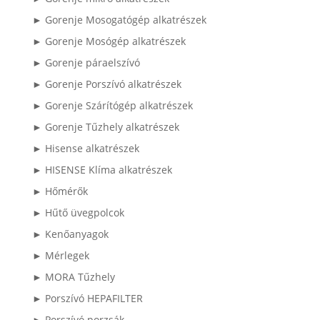
► Gorenje Mosogatógép alkatrészek
► Gorenje Mosógép alkatrészek
► Gorenje páraelszívó
► Gorenje Porszívó alkatrészek
► Gorenje Szárítógép alkatrészek
► Gorenje Tűzhely alkatrészek
► Hisense alkatrészek
► HISENSE Klíma alkatrészek
► Hőmérők
► Hűtő üvegpolcok
► Kenőanyagok
► Mérlegek
► MORA Tűzhely
► Porszívó HEPAFILTER
► Porszívó porzsák