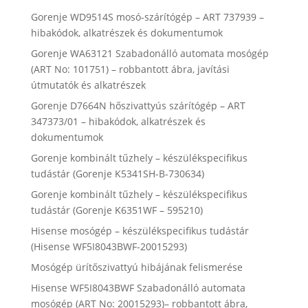
Gorenje WD9514S mosó-szárítógép – ART 737939 –
hibakódok, alkatrészek és dokumentumok
Gorenje WA63121 Szabadonálló automata mosógép
(ART No: 101751) – robbantott ábra, javítási
útmutatók és alkatrészek
Gorenje D7664N hőszivattyús szárítógép – ART
347373/01 – hibakódok, alkatrészek és
dokumentumok
Gorenje kombinált tűzhely – készülékspecifikus
tudástár (Gorenje K5341SH-B-730634)
Gorenje kombinált tűzhely – készülékspecifikus
tudástár (Gorenje K6351WF – 595210)
Hisense mosógép – készülékspecifikus tudástár
(Hisense WF5I8043BWF-20015293)
Mosógép ürítőszivattyú hibájának felismerése
Hisense WF5I8043BWF Szabadonálló automata
mosógép (ART No: 20015293)– robbantott ábra,