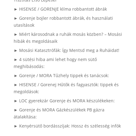
► HISENSE / GORENJE klíma robbantott ábrák
► Gorenje bojler robbantott ábrák, és használati
utasítások
► Miért károsodnak a ruhák mosás közben? – Mosási
hibák és megoldásaik
► Mosási Katasztrófák: Így Mentsd meg a Ruháidat!
► 4 sütési hiba ami lehet hogy nem sütő
meghibásodás:
► Gorenje / MORA Tűzhely tippek és tanácsok:
► HISENSE / Gorenej Hűtők és fagyasztók: tippek és
megoldások:
► LOC gyerekzár Gorenje és MORA készülékeken:
► Gorenje és MORA Gázkészülékek PB gázra
átalakítása:
► Kenyérsütő bordásszíjak: Hossz és szélesség infók