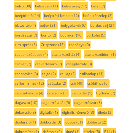
belső
(30)
belső cső
(11)
belső üveg
(17)
betét
(7)
beépíthető
(14)
beépítési készlet
(12)
beőblítőszelep
(2)
biztosíték
(4)
bojler
(31)
bolygókerék
(6)
bordás szíj
(21)
bordásszíj
(7)
borító
(2)
botmixer
(16)
burkolat
(5)
citrusprés
(3)
Crispzone
(13)
csapágy
(40)
csatlakozódoboz
(4)
csatlakozóház
(4)
csatlakozóidom
(1)
csavar
(7)
csavartakaró
(7)
csepptartály
(3)
csepptálca
(3)
csiga
(2)
csillag
(2)
csillámlap
(11)
csillámlemez
(12)
csúszka
(2)
cső
(49)
csőbilincs
(6)
csőcsatlakozó
(4)
csőcsonk
(3)
csőtoldat
(1)
Cyclonic
(7)
dagasztó
(10)
dagasztólapát
(5)
dagasztószár
(8)
dekorcsík
(3)
digitális
(1)
digitális hőmérő
(3)
dióda
(3)
diódaráló
(1)
dobborda
(3)
doboz
(31)
dobtartó
(2)
dobtömítés
(1)
drótpolc
(9)
dugó
(1)
díszléc
(5)
E14
(1)