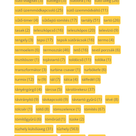
sütő világítás
(5)
sütőégő
(5)
sütőóra
(14)
sütő üveg
(26)
sütő üzemmódkapcsoló
(25)
sütő üzemmódváltó
(11)
sűtő-timer
(4)
sűtőajtó tömítés
(17)
tartály
(51)
tartó
(26)
tasak
(2)
teleszkópcső
(16)
teleszkópos
(20)
televízió
(9)
tengely
(3)
tepsi
(17)
tepsik sütőrácsok
(16)
termo
(4)
termoelem
(6)
termosztát
(46)
tető
(16)
textil porzsák
(6)
tisztítószer
(1)
tojástartó
(7)
toldócső
(11)
tolóka
(1)
transzformátor
(3)
turbina csavar
(1)
turbókefe
(6)
turmix
(12)
tv
(9)
tál
(7)
tálca
(4)
tálfedél
(3)
tányérgörgő
(4)
tárcsa
(5)
tárolórekesz
(37)
távirányító
(9)
távkapcsoló
(9)
távtartó gyűrű
(1)
tévé
(8)
tölcsér
(1)
töltő
(8)
tömszelence
(1)
tömítés
(67)
tömítőgyűrű
(6)
tömőrúd
(1)
tüske
(2)
tüzhely külsőüveg
(31)
tűzhely
(563)