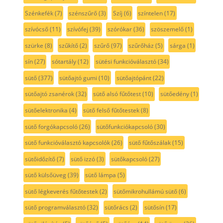
Szénkefék
(7)
szénszűrő
(3)
Szíj
(6)
színtelen
(17)
szívócső
(11)
szívófej
(39)
szórókar
(36)
szöszemelő
(1)
szürke
(8)
szűkítő
(2)
szűrő
(97)
szűrőház
(5)
sárga
(1)
sín
(27)
sótartály
(12)
sütési funkcióválasztó
(34)
sütő
(377)
sütőajtó gumi
(10)
sütőajtópánt
(22)
sütőajtó zsanérok
(32)
sütő alsó fűtőtest
(10)
sütőedény
(1)
sütőelektronika
(4)
sütő felső fűtőtestek
(8)
sütő forgókapcsoló
(26)
sütőfunkciókapcsoló
(30)
sütő funkcióválasztó kapcsolók
(26)
sütő fűtőszálak
(15)
sütőidőzítő
(7)
sütő izzó
(3)
sütőkapcsoló
(27)
sütő külsőüveg
(39)
sütő lámpa
(5)
sütő légkeverés fűtőtestek
(2)
sütőmikrohullámú sütő
(6)
sütő programválasztó
(32)
sütőrács
(2)
sütősín
(17)