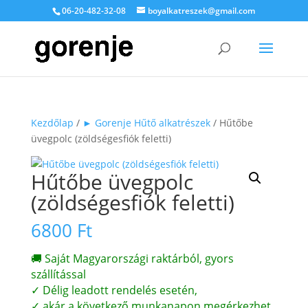
06-20-482-32-08
boyalkatreszek@gmail.com
Kezdőlap
/
► Gorenje Hűtő alkatrészek
/ Hűtőbe
üvegpolc (zöldségesfiók feletti)
Hűtőbe üvegpolc
(zöldségesfiók feletti)
6800
Ft
🚚 Saját Magyarországi raktárból, gyors
szállítással
✓ Délig leadott rendelés esetén,
✓ akár a következő munkanapon megérkezhet