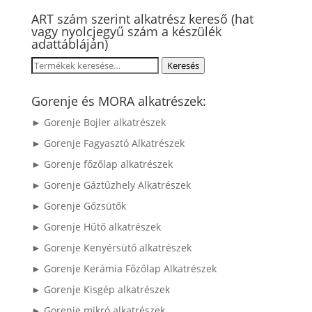
ART szám szerint alkatrész kereső (hat
vagy nyolcjegyű szám a készülék
adattábláján)
Keresés
Keresés
a
következőre:
Gorenje és MORA alkatrészek:
► Gorenje Bojler alkatrészek
► Gorenje Fagyasztó Alkatrészek
► Gorenje főzőlap alkatrészek
► Gorenje Gáztűzhely Alkatrészek
► Gorenje Gőzsütők
► Gorenje Hűtő alkatrészek
► Gorenje Kenyérsütő alkatrészek
► Gorenje Kerámia Főzőlap Alkatrészek
► Gorenje Kisgép alkatrészek
► Gorenje mikró alkatrészek