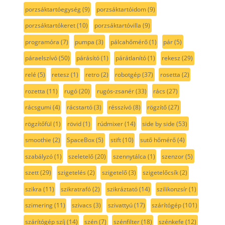
porzsáktartóegység
(9)
porzsáktartóidom
(9)
porzsáktartókeret
(10)
porzsáktartóvilla
(9)
programóra
(7)
pumpa
(3)
pálcahőmérő
(1)
pár
(5)
páraelszívó
(50)
párásító
(1)
párátlanító
(1)
rekesz
(29)
relé
(5)
retesz
(1)
retro
(2)
robotgép
(37)
rosetta
(2)
rozetta
(11)
rugó
(20)
rugós-zsanér
(33)
rács
(27)
rácsgumi
(4)
rácstartó
(3)
résszívó
(8)
rögzítő
(27)
rögzítőfül
(1)
rövid
(1)
rúdmixer
(14)
side by side
(53)
smoothie
(2)
SpaceBox
(5)
stift
(10)
sutő hőmérő
(4)
szabályzó
(1)
szeletelő
(20)
szennytálca
(1)
szenzor
(5)
szett
(29)
szigetelés
(2)
szigetelő
(3)
szigetelőcsík
(2)
szikra
(11)
szikratrafó
(2)
szikráztató
(14)
szilikonzsír
(1)
szimering
(11)
szivacs
(3)
szivattyú
(17)
szárítógép
(101)
szárítógép szíj
(14)
szén
(7)
szénfilter
(18)
szénkefe
(12)