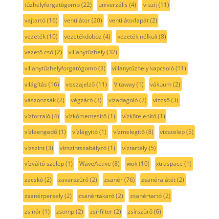
tűzhelyforgatógomb
(22)
univerzális
(4)
v-szíj
(11)
vajtartó
(16)
ventilátor
(20)
ventilátorlapát
(2)
vezeték
(10)
vezetékdoboz
(4)
vezeték nélküli
(8)
vezető cső
(2)
villanytűzhely
(32)
villanytűzhelyforgatógomb
(3)
villanytűzhely kapcsoló
(11)
világítás
(16)
visszajelző
(11)
Vitaway
(1)
vákuum
(2)
vászonzsák
(2)
végzáró
(3)
vízadagoló
(2)
vízcső
(3)
vízforraló
(4)
vízkőmentesítő
(1)
vízkőtelenítő
(1)
vízleengedő
(1)
vízlágyító
(1)
vízmelegítő
(8)
vízszelep
(5)
vízszint
(3)
vízszintszabályzó
(1)
víztartály
(5)
vízváltó szelep
(1)
WaveActive
(8)
wok
(10)
xtraspace
(1)
zacskó
(2)
zavarszűrő
(2)
zsanér
(76)
zsanéralátét
(2)
zsanérpersely
(2)
zsanértakaró
(2)
zsanértartó
(2)
zsinór
(1)
zsomp
(2)
zsírfilter
(2)
zsírszűrő
(6)