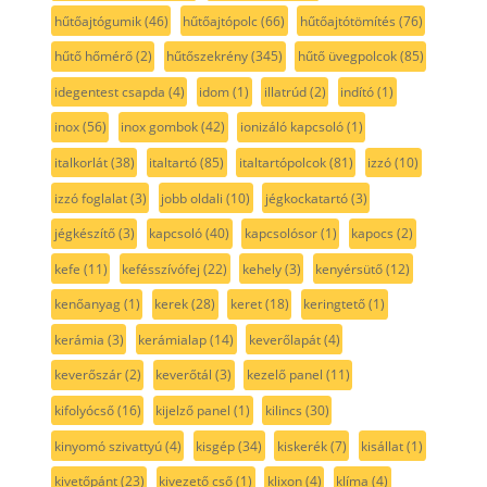
hűtőajtógumik
(46)
hűtőajtópolc
(66)
hűtőajtótömítés
(76)
hűtő hőmérő
(2)
hűtőszekrény
(345)
hűtő üvegpolcok
(85)
idegentest csapda
(4)
idom
(1)
illatrúd
(2)
indító
(1)
inox
(56)
inox gombok
(42)
ionizáló kapcsoló
(1)
italkorlát
(38)
italtartó
(85)
italtartópolcok
(81)
izzó
(10)
izzó foglalat
(3)
jobb oldali
(10)
jégkockatartó
(3)
jégkészítő
(3)
kapcsoló
(40)
kapcsolósor
(1)
kapocs
(2)
kefe
(11)
kefésszívófej
(22)
kehely
(3)
kenyérsütő
(12)
kenőanyag
(1)
kerek
(28)
keret
(18)
keringtető
(1)
kerámia
(3)
kerámialap
(14)
keverőlapát
(4)
keverőszár
(2)
keverőtál
(3)
kezelő panel
(11)
kifolyócső
(16)
kijelző panel
(1)
kilincs
(30)
kinyomó szivattyú
(4)
kisgép
(34)
kiskerék
(7)
kisállat
(1)
kivetőpánt
(23)
kivezető cső
(1)
klixon
(4)
klíma
(4)