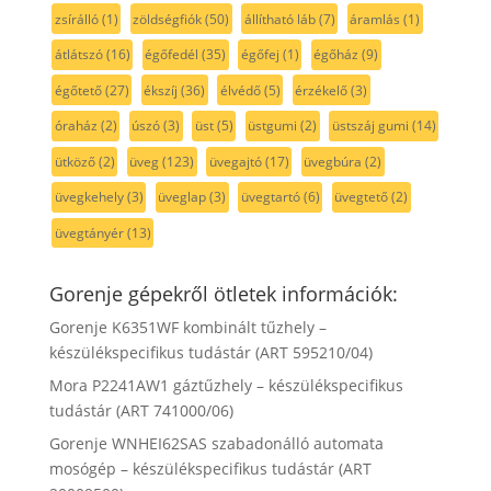
zsírálló
(1)
zöldségfiók
(50)
állítható láb
(7)
áramlás
(1)
átlátszó
(16)
égőfedél
(35)
égőfej
(1)
égőház
(9)
égőtető
(27)
ékszíj
(36)
élvédő
(5)
érzékelő
(3)
óraház
(2)
úszó
(3)
üst
(5)
üstgumi
(2)
üstszáj gumi
(14)
ütköző
(2)
üveg
(123)
üvegajtó
(17)
üvegbúra
(2)
üvegkehely
(3)
üveglap
(3)
üvegtartó
(6)
üvegtető
(2)
üvegtányér
(13)
Gorenje gépekről ötletek információk:
Gorenje K6351WF kombinált tűzhely –
készülékspecifikus tudástár (ART 595210/04)
Mora P2241AW1 gáztűzhely – készülékspecifikus
tudástár (ART 741000/06)
Gorenje WNHEI62SAS szabadonálló automata
mosógép – készülékspecifikus tudástár (ART