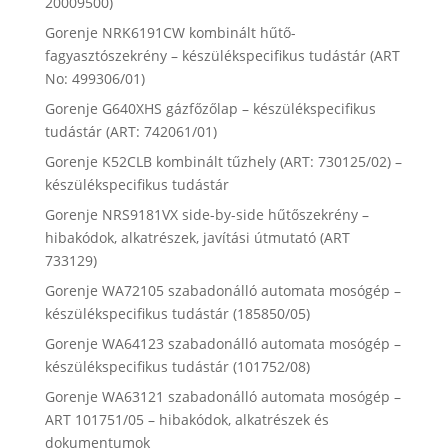
20009500)
Gorenje NRK6191CW kombinált hűtő-
fagyasztószekrény – készülékspecifikus tudástár (ART
No: 499306/01)
Gorenje G640XHS gázfőzőlap – készülékspecifikus
tudástár (ART: 742061/01)
Gorenje K52CLB kombinált tűzhely (ART: 730125/02) –
készülékspecifikus tudástár
Gorenje NRS9181VX side-by-side hűtőszekrény –
hibakódok, alkatrészek, javítási útmutató (ART
733129)
Gorenje WA72105 szabadonálló automata mosógép –
készülékspecifikus tudástár (185850/05)
Gorenje WA64123 szabadonálló automata mosógép –
készülékspecifikus tudástár (101752/08)
Gorenje WA63121 szabadonálló automata mosógép –
ART 101751/05 – hibakódok, alkatrészek és
dokumentumok