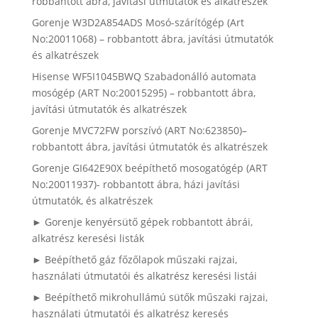
robbantott ábra, javítási útmutatók és alkatrészek
Gorenje W3D2A854ADS Mosó-szárítógép (Art
No:20011068) – robbantott ábra, javítási útmutatók
és alkatrészek
Hisense WF5I1045BWQ Szabadonálló automata
mosógép (ART No:20015295) – robbantott ábra,
javítási útmutatók és alkatrészek
Gorenje MVC72FW porszívó (ART No:623850)–
robbantott ábra, javítási útmutatók és alkatrészek
Gorenje GI642E90X beépíthető mosogatógép (ART
No:20011937)- robbantott ábra, házi javítási
útmutatók, és alkatrészek
► Gorenje kenyérsütő gépek robbantott ábrái,
alkatrész keresési listák
► Beépíthető gáz főzőlapok műszaki rajzai,
használati útmutatói és alkatrész keresési listái
► Beépíthető mikrohullámú sütők műszaki rajzai,
használati útmutatói és alkatrész keresés