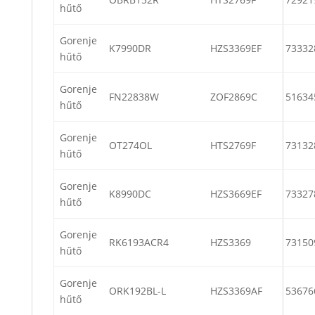
hűtő
Gorenje
K7990DR
HZS3369EF
73332
hűtő
Gorenje
FN22838W
ZOF2869C
51634
hűtő
Gorenje
OT274OL
HTS2769F
73132
hűtő
Gorenje
K8990DC
HZS3669EF
73327
hűtő
Gorenje
RK6193ACR4
HZS3369
73150
hűtő
Gorenje
ORK192BL-L
HZS3369AF
53676
hűtő