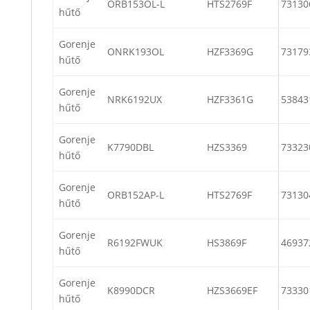
ORB153OL-L
HTS2769F
73130
hűtő
Gorenje
ONRK193OL
HZF3369G
73179
hűtő
Gorenje
NRK6192UX
HZF3361G
53843
hűtő
Gorenje
K7790DBL
HZS3369
73323
hűtő
Gorenje
ORB152AP-L
HTS2769F
73130
hűtő
Gorenje
R6192FWUK
HS3869F
46937
hűtő
Gorenje
K8990DCR
HZS3669EF
73330
hűtő