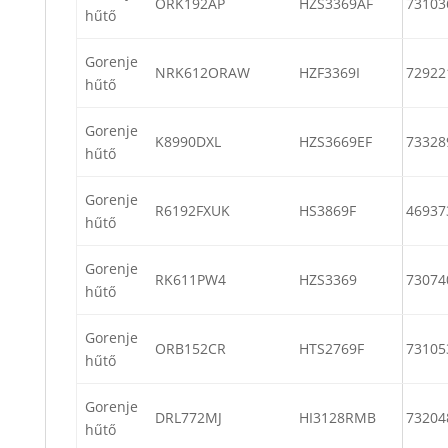
ORK192AP
HZS3369AF
73103
hűtő
Gorenje
NRK612ORAW
HZF3369I
72922
hűtő
Gorenje
K8990DXL
HZS3669EF
73328
hűtő
Gorenje
R6192FXUK
HS3869F
46937
hűtő
Gorenje
RK611PW4
HZS3369
73074
hűtő
Gorenje
ORB152CR
HTS2769F
73105
hűtő
Gorenje
DRL772MJ
HI3128RMB
73204
hűtő