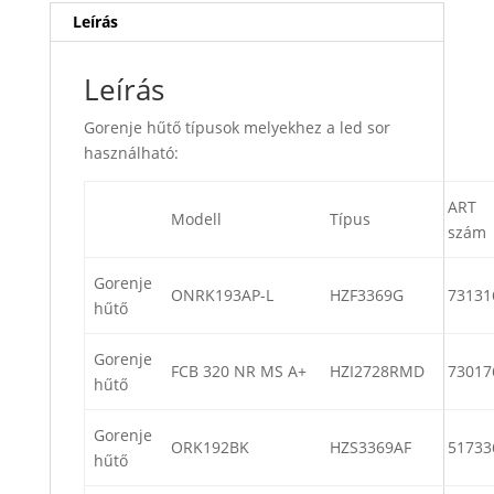
Leírás
Leírás
Gorenje hűtő típusok melyekhez a led sor
használható:
ART
Modell
Típus
szám
Gorenje
ONRK193AP-L
HZF3369G
73131
hűtő
Gorenje
FCB 320 NR MS A+
HZI2728RMD
73017
hűtő
Gorenje
ORK192BK
HZS3369AF
51733
hűtő