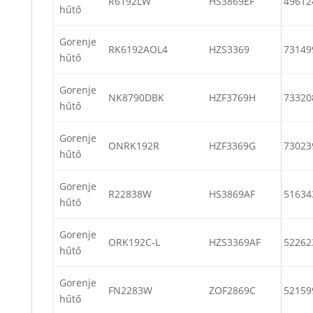
R6192LW
HS3869EF
49612
hűtő
Gorenje
RK6192AOL4
HZS3369
73149
hűtő
Gorenje
NK8790DBK
HZF3769H
73320
hűtő
Gorenje
ONRK192R
HZF3369G
73023
hűtő
Gorenje
R22838W
HS3869AF
51634
hűtő
Gorenje
ORK192C-L
HZS3369AF
52262
hűtő
Gorenje
FN2283W
ZOF2869C
52159
hűtő