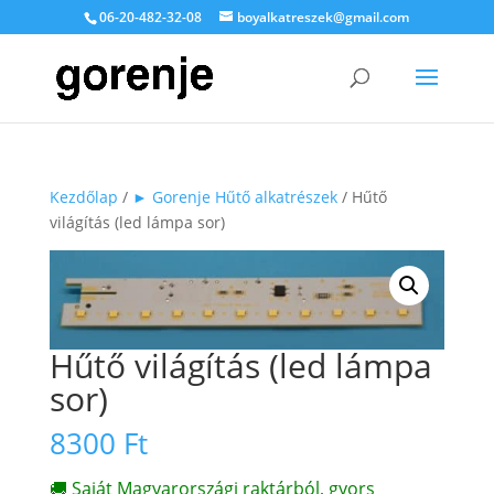
06-20-482-32-08
boyalkatreszek@gmail.com
Kezdőlap
/
► Gorenje Hűtő alkatrészek
/ Hűtő
világítás (led lámpa sor)
Hűtő világítás (led lámpa
sor)
8300
Ft
🚚 Saját Magyarországi raktárból, gyors