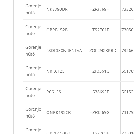
Gorenje
NK8790DR
HZF3769H
73326
hűtő
Gorenje
OBRB152BL
HTS2761F
73050
hűtő
Gorenje
FSDF330NRENFVA+
ZOFI2428RBD
73266
hűtő
Gorenje
NRK612ST
HZF3361G
56178
hűtő
Gorenje
R6612S
HS3869EF
56152
hűtő
Gorenje
ONRK193CR
HZF3369G
73179
hűtő
Gorenje
OBRB153BK
HTS2769F
73391