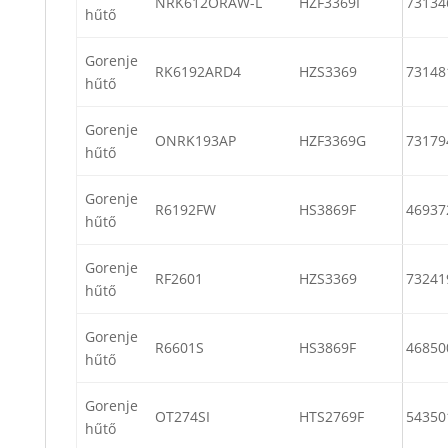
NRK612ORAW-L
HZF3369I
73134
hűtő
Gorenje
RK6192ARD4
HZS3369
73148
hűtő
Gorenje
ONRK193AP
HZF3369G
73179
hűtő
Gorenje
R6192FW
HS3869F
46937
hűtő
Gorenje
RF2601
HZS3369
73241
hűtő
Gorenje
R6601S
HS3869F
46850
hűtő
Gorenje
OT274SI
HTS2769F
54350
hűtő