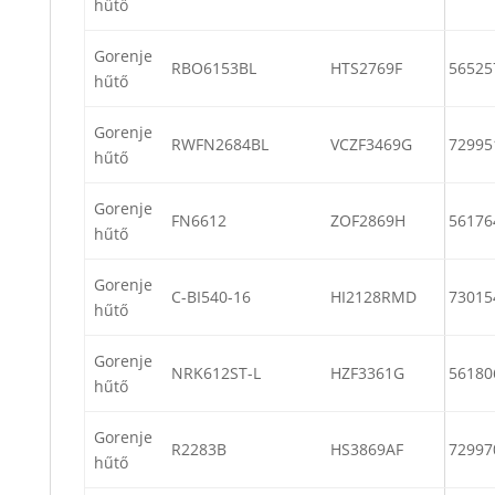
hűtő
Gorenje
RBO6153BL
HTS2769F
56525
hűtő
Gorenje
RWFN2684BL
VCZF3469G
72995
hűtő
Gorenje
FN6612
ZOF2869H
56176
hűtő
Gorenje
C-BI540-16
HI2128RMD
73015
hűtő
Gorenje
NRK612ST-L
HZF3361G
56180
hűtő
Gorenje
R2283B
HS3869AF
72997
hűtő