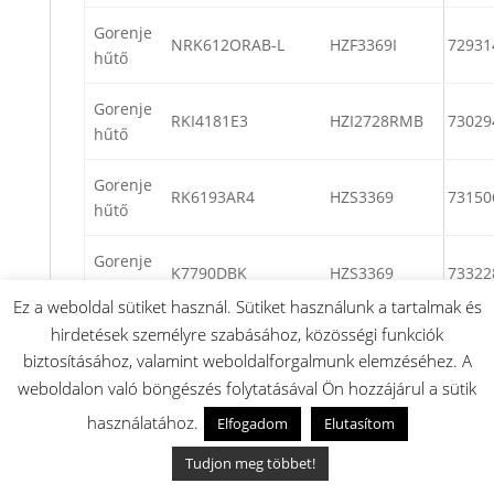
Gorenje
NRK612ORAB-L
HZF3369I
72931
hűtő
Gorenje
RKI4181E3
HZI2728RMB
73029
hűtő
Gorenje
RK6193AR4
HZS3369
73150
hűtő
Gorenje
K7790DBK
HZS3369
73322
hűtő
Ez a weboldal sütiket használ. Sütiket használunk a tartalmak és
hirdetések személyre szabásához, közösségi funkciók
Gorenje
NK8990DR
HZF3769E
73169
biztosításához, valamint weboldalforgalmunk elemzéséhez. A
hűtő
weboldalon való böngészés folytatásával Ön hozzájárul a sütik
Gorenje
használatához.
Elfogadom
Elutasítom
RK6193AC4
HZS3369
73184
hűtő
Tudjon meg többet!
Gorenje