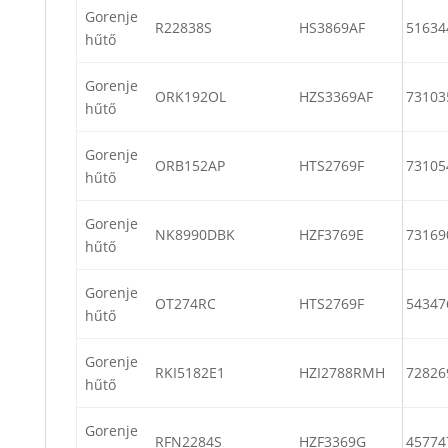
Gorenje
R22838S
HS3869AF
51634
hűtő
Gorenje
ORK192OL
HZS3369AF
73103
hűtő
Gorenje
ORB152AP
HTS2769F
73105
hűtő
Gorenje
NK8990DBK
HZF3769E
73169
hűtő
Gorenje
OT274RC
HTS2769F
54347
hűtő
Gorenje
RKI5182E1
HZI2788RMH
72826
hűtő
Gorenje
RFN2284S
HZF3369G
45774