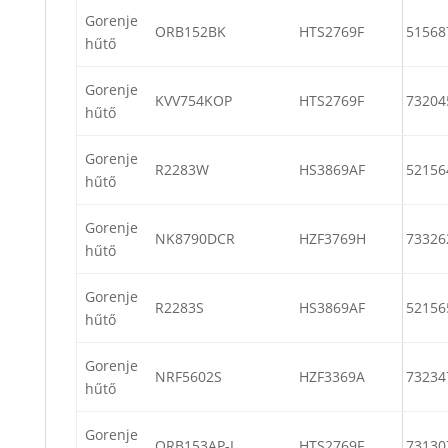
Gorenje
ORB152BK
HTS2769F
51568
hűtő
Gorenje
KVV754KOP
HTS2769F
73204
hűtő
Gorenje
R2283W
HS3869AF
52156
hűtő
Gorenje
NK8790DCR
HZF3769H
73326
hűtő
Gorenje
R2283S
HS3869AF
52156
hűtő
Gorenje
NRF5602S
HZF3369A
73234
hűtő
Gorenje
ORB153AP-L
HTS2769F
73130