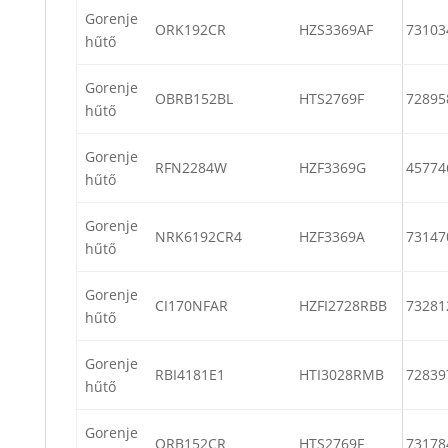
Gorenje
ORK192CR
HZS3369AF
73103
hűtő
Gorenje
OBRB152BL
HTS2769F
72895
hűtő
Gorenje
RFN2284W
HZF3369G
45774
hűtő
Gorenje
NRK6192CR4
HZF3369A
73147
hűtő
Gorenje
CI170NFAR
HZFI2728RBB
73281
hűtő
Gorenje
RBI4181E1
HTI3028RMB
72839
hűtő
Gorenje
ORB152CR
HTS2769F
73178