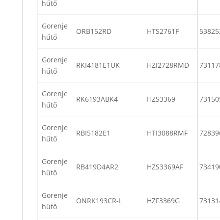
hűtő
Gorenje
ORB152RD
HTS2761F
53825
hűtő
Gorenje
RKI4181E1UK
HZI2728RMD
73117
hűtő
Gorenje
RK6193ABK4
HZS3369
73150
hűtő
Gorenje
RBI5182E1
HTI3088RMF
72839
hűtő
Gorenje
RB419D4AR2
HZS3369AF
73419
hűtő
Gorenje
ONRK193CR-L
HZF3369G
73131
hűtő