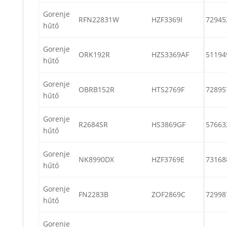
Gorenje
RFN22831W
HZF3369I
72945
hűtő
Gorenje
ORK192R
HZS3369AF
51194
hűtő
Gorenje
OBRB152R
HTS2769F
72895
hűtő
Gorenje
R2684SR
HS3869GF
57663
hűtő
Gorenje
NK8990DX
HZF3769E
73168
hűtő
Gorenje
FN2283B
ZOF2869C
72998
hűtő
Gorenje