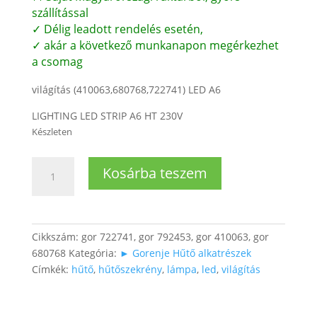
szállítással
✓ Délig leadott rendelés esetén,
✓ akár a következő munkanapon megérkezhet
a csomag
világítás (410063,680768,722741) LED A6
LIGHTING LED STRIP A6 HT 230V
Készleten
Hűtő
Kosárba teszem
világítás
(led
lámpa
sor)
Cikkszám:
gor 722741, gor 792453, gor 410063, gor
mennyiség
680768
Kategória:
► Gorenje Hűtő alkatrészek
Címkék:
hűtő
,
hűtőszekrény
,
lámpa
,
led
,
világítás