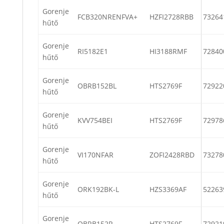
Gorenje
FCB320NRENFVA+
HZFI2728RBB
73264
hűtő
Gorenje
RI5182E1
HI3188RMF
72840
hűtő
Gorenje
OBRB152BL
HTS2769F
72922
hűtő
Gorenje
KVV754BEI
HTS2769F
72978
hűtő
Gorenje
VI170NFAR
ZOFI2428RBD
73278
hűtő
Gorenje
ORK192BK-L
HZS3369AF
52263
hűtő
Gorenje
OBRB152R
HTS2769F
72921