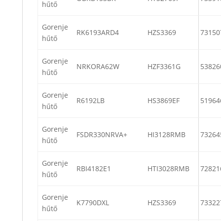
hűtő
Gorenje
RK6193ARD4
HZS3369
73150
hűtő
Gorenje
NRKORA62W
HZF3361G
53826
hűtő
Gorenje
R6192LB
HS3869EF
51964
hűtő
Gorenje
FSDR330NRVA+
HI3128RMB
73264
hűtő
Gorenje
RBI4182E1
HTI3028RMB
72821
hűtő
Gorenje
K7790DXL
HZS3369
73322
hűtő