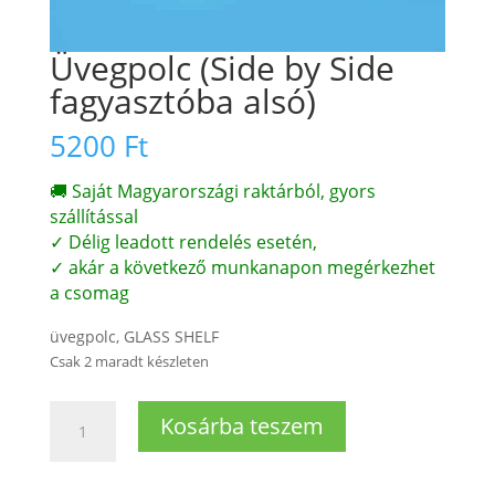
Üvegpolc (Side by Side
fagyasztóba alsó)
5200
Ft
🚚 Saját Magyarországi raktárból, gyors
szállítással
✓ Délig leadott rendelés esetén,
✓ akár a következő munkanapon megérkezhet
a csomag
üvegpolc, GLASS SHELF
Csak 2 maradt készleten
Üvegpolc
Kosárba teszem
(Side
by
Side