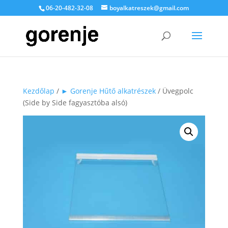
06-20-482-32-08
boyalkatreszek@gmail.com
Kezdőlap
/
► Gorenje Hűtő alkatrészek
/ Üvegpolc
(Side by Side fagyasztóba alsó)