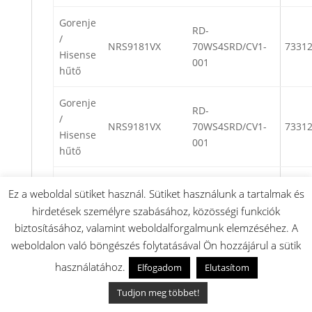
Gorenje
RD-
/
NRS9181VX
70WS4SRD/CV1-
7331
Hisense
001
hűtő
Gorenje
RD-
/
NRS9181VX
70WS4SRD/CV1-
7331
Hisense
001
hűtő
Gorenje
RD-
Ez a weboldal sütiket használ. Sütiket használunk a tartalmak és
/
NRS9181VX
70WS4SRD/CV1-
7331
hirdetések személyre szabásához, közösségi funkciók
Hisense
001
biztosításához, valamint weboldalforgalmunk elemzéséhez. A
hűtő
weboldalon való böngészés folytatásával Ön hozzájárul a sütik
Gorenje
használatához.
Elfogadom
Elutasítom
RD-
/
NRS9181VX
70WS4SRD/CV1-
7331
Tudjon meg többet!
Hisense
001
hűtő