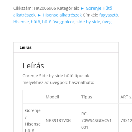
fagyasztóba
Cikkszám:
HK2006906
Kategóriák:
► Gorenje Hűtő
alsó)
alkatrészek
,
► Hisense alkatrészek
Címkék:
fagyasztó
,
mennyiség
Hisense
,
hűtő
,
hűtő üvegpolcok
,
side by side
,
üveg
Leírás
Leírás
Gorenje Side by side hűtő típusok
melyekhez az üvegpolc használható:
Modell
Típus
ART 
Gorenje
RC-
/
NRS9181VXB
70WS4SGD/CV1-
7331
Hisense
001
hűtő