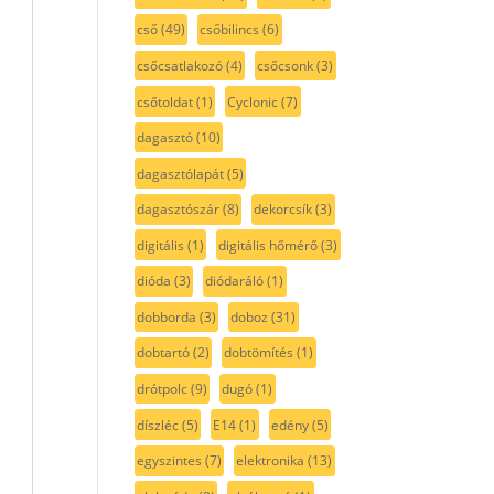
cső
(49)
csőbilincs
(6)
csőcsatlakozó
(4)
csőcsonk
(3)
csőtoldat
(1)
Cyclonic
(7)
dagasztó
(10)
dagasztólapát
(5)
dagasztószár
(8)
dekorcsík
(3)
digitális
(1)
digitális hőmérő
(3)
dióda
(3)
diódaráló
(1)
dobborda
(3)
doboz
(31)
dobtartó
(2)
dobtömítés
(1)
drótpolc
(9)
dugó
(1)
díszléc
(5)
E14
(1)
edény
(5)
egyszintes
(7)
elektronika
(13)