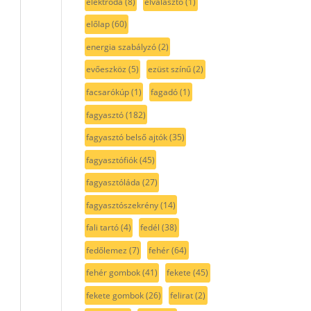
elektróda
(8)
elválasztó
(1)
előlap
(60)
energia szabályzó
(2)
evőeszköz
(5)
ezüst színű
(2)
facsarókúp
(1)
fagadó
(1)
fagyasztó
(182)
fagyasztó belső ajtók
(35)
fagyasztófiók
(45)
fagyasztóláda
(27)
fagyasztószekrény
(14)
fali tartó
(4)
fedél
(38)
fedőlemez
(7)
fehér
(64)
fehér gombok
(41)
fekete
(45)
fekete gombok
(26)
felirat
(2)