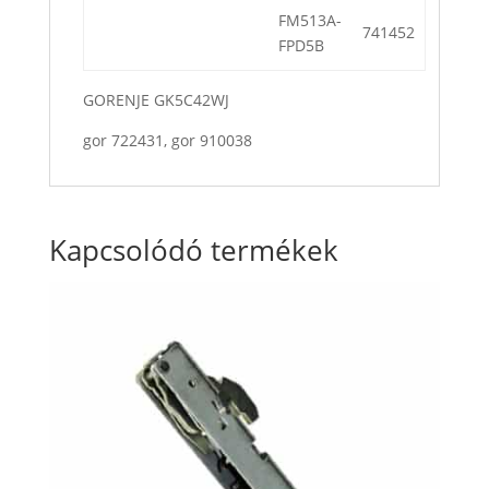
FM513A-
741452
FPD5B
GORENJE GK5C42WJ
gor 722431, gor 910038
Kapcsolódó termékek