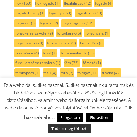
fiók
(160)
fiók fogadó
(1)
flexibiliscső
(12)
fogadó
(4)
fogadó hüvely
(1)
fogantyú
(60)
fogaskerék
(10)
fogasszíj
(5)
foglalat
(2)
forgatógomb
(135)
forgókefés szívófej
(9)
forgókerék
(6)
forgónyárs
(1)
forgótányér
(23)
forróvíztároló
(9)
FreezeBox
(6)
FreshZone
(4)
front
(2)
funkcióválasztó
(35)
furdulatszámszabályzó
(1)
fém
(33)
fémcső
(1)
fémkapocs
(1)
fésű
(4)
fólia
(3)
földgáz
(11)
fúvóka
(42)
fúvóka szett
(8)
fül
(32)
főkapcsoló
(2)
főzőlap
(64)
Ez a weboldal sütiket használ. Sütiket használunk a tartalmak és
hirdetések személyre szabásához, közösségi funkciók
főzőrács
(24)
főzőzóna
(10)
fűtés
(25)
fűtőbetét
(46)
biztosításához, valamint weboldalforgalmunk elemzéséhez. A
fűtőszál
(36)
fűtőtest
(32)
gomb
(3)
gombbetét
(2)
weboldalon való böngészés folytatásával Ön hozzájárul a sütik
gombház
(5)
gombkarika
(8)
gombtengely
(2)
grill
(10)
használatához.
Elfogadom
Elutasítom
gumi
(76)
gumicső
(12)
gumiláb
(10)
gumitalp
(7)
Tudjon meg többet!
gyerekzár
(9)
gyújtó elektróda
(1)
gyújtótrafó
(2)