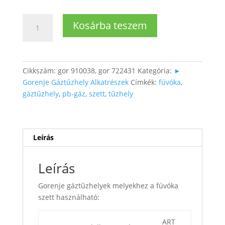
Gáztűzhelyhez
Kosárba teszem
fúvóka
szett
G30/30/37
(PB)
Cikkszám:
gor 910038, gor 722431
Kategória:
►
mennyiség
Gorenje Gáztűzhely Alkatrészek
Címkék:
fúvóka
,
gáztűzhely
,
pb-gáz
,
szett
,
tűzhely
Leírás
Leírás
Gorenje gáztűzhelyek melyekhez a fúvóka
szett használható:
ART