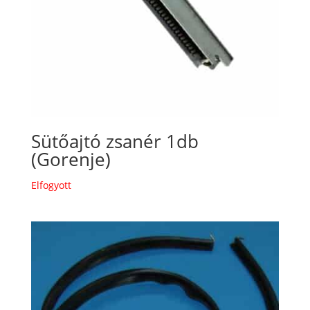
Sütőajtó zsanér 1db
(Gorenje)
Elfogyott