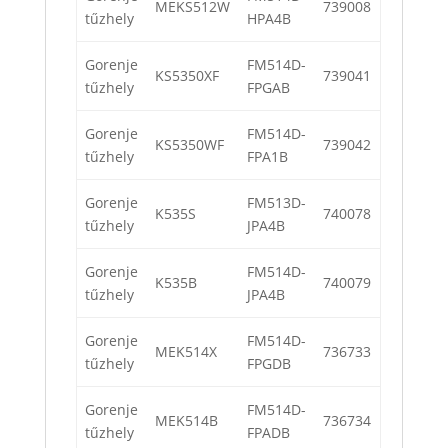
MEKS512W
739008
tűzhely
HPA4B
Gorenje
FM514D-
KS5350XF
739041
tűzhely
FPGAB
Gorenje
FM514D-
KS5350WF
739042
tűzhely
FPA1B
Gorenje
FM513D-
K535S
740078
tűzhely
JPA4B
Gorenje
FM514D-
K535B
740079
tűzhely
JPA4B
Gorenje
FM514D-
MEK514X
736733
tűzhely
FPGDB
Gorenje
FM514D-
MEK514B
736734
tűzhely
FPADB