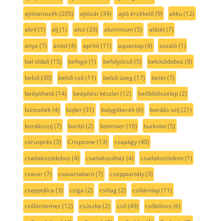
ajtótartozék
(205)
ajtózár
(34)
ajtó érzékelő
(9)
akku
(12)
akril
(1)
alj
(1)
alsó
(33)
aluminium
(5)
alátét
(7)
anya
(7)
anód
(4)
aprító
(11)
aquastop
(4)
aszaló
(1)
bal oldali
(15)
befogó
(1)
befolyócső
(5)
bekötődoboz
(9)
belső
(30)
belső cső
(11)
belső üveg
(17)
betét
(7)
beépíthető
(14)
beépítési készlet
(12)
beőblítőszelep
(2)
biztosíték
(4)
bojler
(31)
bolygókerék
(6)
bordás szíj
(21)
bordásszíj
(7)
borító
(2)
botmixer
(16)
burkolat
(5)
citrusprés
(3)
Crispzone
(13)
csapágy
(40)
csatlakozódoboz
(4)
csatlakozóház
(4)
csatlakozóidom
(1)
csavar
(7)
csavartakaró
(7)
csepptartály
(3)
csepptálca
(3)
csiga
(2)
csillag
(2)
csillámlap
(11)
csillámlemez
(12)
csúszka
(2)
cső
(49)
csőbilincs
(6)