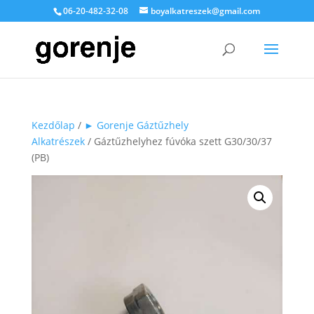
06-20-482-32-08
boyalkatreszek@gmail.com
Kezdőlap
/
► Gorenje Gáztűzhely
Alkatrészek
/ Gáztűzhelyhez fúvóka szett G30/30/37
(PB)