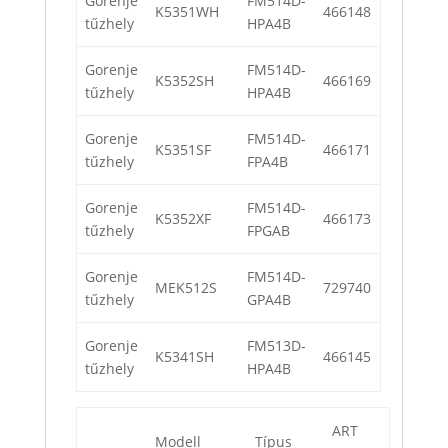
Gorenje
FM514D-
K5351WH
466148
tűzhely
HPA4B
Gorenje
FM514D-
K5352SH
466169
tűzhely
HPA4B
Gorenje
FM514D-
K5351SF
466171
tűzhely
FPA4B
Gorenje
FM514D-
K5352XF
466173
tűzhely
FPGAB
Gorenje
FM514D-
MEK512S
729740
tűzhely
GPA4B
Gorenje
FM513D-
K5341SH
466145
tűzhely
HPA4B
ART
Modell
Típus