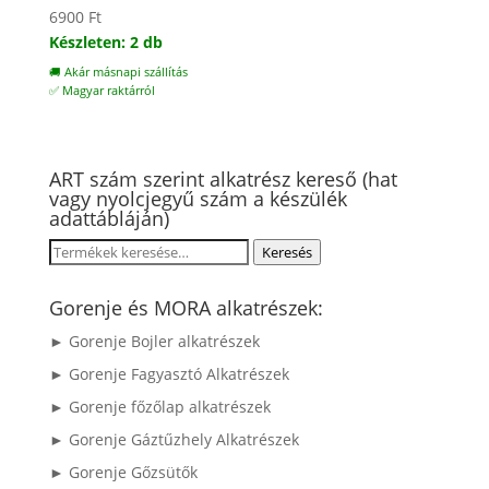
6900
Ft
Készleten: 2 db
🚚 Akár másnapi szállítás
✅ Magyar raktárról
ART szám szerint alkatrész kereső (hat
vagy nyolcjegyű szám a készülék
adattábláján)
Keresés
Keresés
a
következőre:
Gorenje és MORA alkatrészek:
► Gorenje Bojler alkatrészek
► Gorenje Fagyasztó Alkatrészek
► Gorenje főzőlap alkatrészek
► Gorenje Gáztűzhely Alkatrészek
► Gorenje Gőzsütők