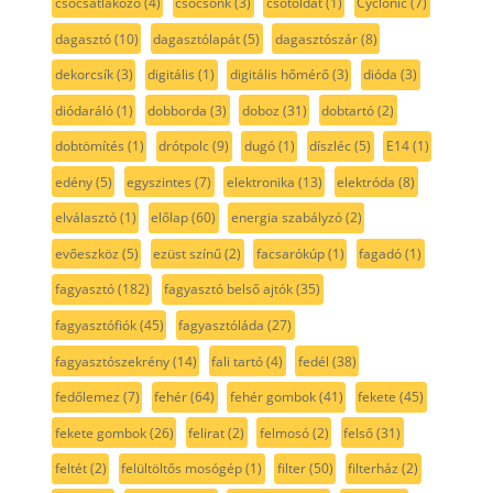
csőcsatlakozó
(4)
csőcsonk
(3)
csőtoldat
(1)
Cyclonic
(7)
dagasztó
(10)
dagasztólapát
(5)
dagasztószár
(8)
dekorcsík
(3)
digitális
(1)
digitális hőmérő
(3)
dióda
(3)
diódaráló
(1)
dobborda
(3)
doboz
(31)
dobtartó
(2)
dobtömítés
(1)
drótpolc
(9)
dugó
(1)
díszléc
(5)
E14
(1)
edény
(5)
egyszintes
(7)
elektronika
(13)
elektróda
(8)
elválasztó
(1)
előlap
(60)
energia szabályzó
(2)
evőeszköz
(5)
ezüst színű
(2)
facsarókúp
(1)
fagadó
(1)
fagyasztó
(182)
fagyasztó belső ajtók
(35)
fagyasztófiók
(45)
fagyasztóláda
(27)
fagyasztószekrény
(14)
fali tartó
(4)
fedél
(38)
fedőlemez
(7)
fehér
(64)
fehér gombok
(41)
fekete
(45)
fekete gombok
(26)
felirat
(2)
felmosó
(2)
felső
(31)
feltét
(2)
felültöltős mosógép
(1)
filter
(50)
filterház
(2)