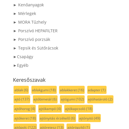
► Kenőanyagok
► Mérlegek
► MORA Tűzhely
► Porszívó HEPAFILTER
► Porszívó porzsák
► Tepsik és Sütőrácsok
►Csapágy
►Egyéb
Keresőszavak
ablak
(6)
ablakgumi
(18)
ablakkeret
(16)
adapter
(1)
ajtó
(137)
ajtóbimetál
(6)
ajtógumi
(102)
ajtóhatároló
(2)
ajtóhorog
(4)
ajtókampó
(4)
ajtókapcsoló
(18)
ajtókeret
(18)
ajtónyitás érzékelő
(6)
ajtónyitó
(49)
ajtópolc
(122)
ajtóretesz
(13)
ajtórögzítő
(1)