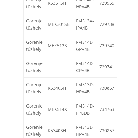
K5351SH
729555
tűzhely
HPA4B
Gorenje
FM513A-
MEK301SB
729738
tűzhely
JPA4B
Gorenje
FM514D-
MEK512S
729740
tűzhely
GPA4B
Gorenje
FM514D-
729741
tűzhely
GPA4B
Gorenje
FM513D-
K5340SH
730857
tűzhely
HPA4B
Gorenje
FM514D-
MEK514X
734763
tűzhely
FPGDB
Gorenje
FM513D-
K5340SH
730857
tűzhely
HPA4B