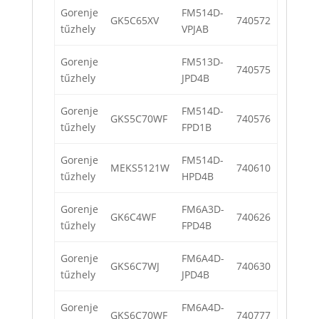
Gorenje
FM514D-
GK5C65XV
740572
tűzhely
VPJAB
Gorenje
FM513D-
740575
tűzhely
JPD4B
Gorenje
FM514D-
GKS5C70WF
740576
tűzhely
FPD1B
Gorenje
FM514D-
MEKS5121W
740610
tűzhely
HPD4B
Gorenje
FM6A3D-
GK6C4WF
740626
tűzhely
FPD4B
Gorenje
FM6A4D-
GKS6C7WJ
740630
tűzhely
JPD4B
Gorenje
FM6A4D-
GKS6C70WF
740777