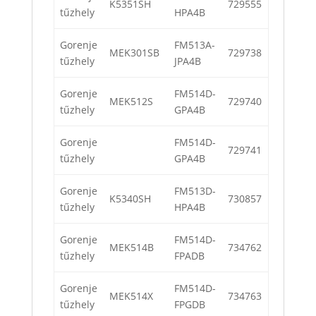
K5351SH
729555
tűzhely
HPA4B
Gorenje
FM513A-
MEK301SB
729738
tűzhely
JPA4B
Gorenje
FM514D-
MEK512S
729740
tűzhely
GPA4B
Gorenje
FM514D-
729741
tűzhely
GPA4B
Gorenje
FM513D-
K5340SH
730857
tűzhely
HPA4B
Gorenje
FM514D-
MEK514B
734762
tűzhely
FPADB
Gorenje
FM514D-
MEK514X
734763
tűzhely
FPGDB