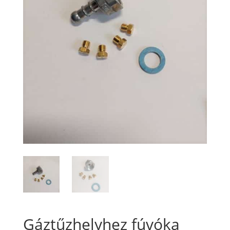
Gáztűzhelyhez fúvóka