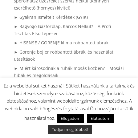
spórolhatsz tízezreket szerviz nélkül (Könnyen
cserélhető (hornyos) kivitel)
► Gyakran Ismételt Kérdések (GYIK)
► Ragyogó Gázfőzőlap, Karcok Nélkül? – A Profi
Tisztítás Első Lépései
► HISENSE / GORENJE klíma robbantott ábrák
► Gorenje bojler robbantott ábrák, és használati
utasítások
► Miért károsodnak a ruhák mosás közben? – Mosási
hibák és megoldásaik
► Mosási Katasztrófák: Így Mentsd meg a Ruháidat!
Ez a weboldal sütiket használ. Sütiket használunk a tartalmak és
hirdetések személyre szabásához, közösségi funkciók
► 4 sütési hiba ami lehet hogy nem sütő
biztosításához, valamint weboldalforgalmunk elemzéséhez. A
meghibásodás:
weboldalon való böngészés folytatásával Ön hozzájárul a sütik
► Gorenje / MORA Tűzhely tippek és tanácsok:
használatához.
Elfogadom
Elutasítom
► HISENSE / Gorenej Hűtők és fagyasztók: tippek és
megoldások:
Tudjon meg többet!
► LOC gyerekzár Gorenje és MORA készülékeken: