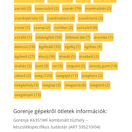
zacskó
(2)
zavarszűrő
(2)
zsanér
(76)
zsanéralátét
(2)
zsanérpersely
(2)
zsanértakaró
(2)
zsanértartó
(2)
zsinór
(1)
zsomp
(2)
zsírfilter
(2)
zsírszűrő
(6)
zsírálló
(1)
zöldségfiók
(50)
állítható láb
(7)
áramlás
(1)
átlátszó
(16)
égőfedél
(35)
égőfej
(1)
égőház
(9)
égőtető
(27)
ékszíj
(36)
élvédő
(5)
érzékelő
(3)
óraház
(2)
úszó
(3)
üst
(5)
üstgumi
(2)
üstszáj gumi
(14)
ütköző
(2)
üveg
(123)
üvegajtó
(17)
üvegbúra
(2)
üvegkehely
(3)
üveglap
(3)
üvegtartó
(6)
üvegtető
(2)
üvegtányér
(13)
Gorenje gépekről ötletek információk:
Gorenje K6351WF kombinált tűzhely –
készülékspecifikus tudástár (ART 595210/04)