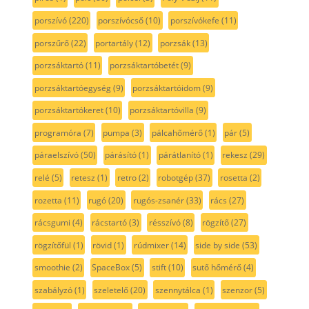
porszívó
(220)
porszívócső
(10)
porszívókefe
(11)
porszűrő
(22)
portartály
(12)
porzsák
(13)
porzsáktartó
(11)
porzsáktartóbetét
(9)
porzsáktartóegység
(9)
porzsáktartóidom
(9)
porzsáktartókeret
(10)
porzsáktartóvilla
(9)
programóra
(7)
pumpa
(3)
pálcahőmérő
(1)
pár
(5)
páraelszívó
(50)
párásító
(1)
párátlanító
(1)
rekesz
(29)
relé
(5)
retesz
(1)
retro
(2)
robotgép
(37)
rosetta
(2)
rozetta
(11)
rugó
(20)
rugós-zsanér
(33)
rács
(27)
rácsgumi
(4)
rácstartó
(3)
résszívó
(8)
rögzítő
(27)
rögzítőfül
(1)
rövid
(1)
rúdmixer
(14)
side by side
(53)
smoothie
(2)
SpaceBox
(5)
stift
(10)
sutő hőmérő
(4)
szabályzó
(1)
szeletelő
(20)
szennytálca
(1)
szenzor
(5)