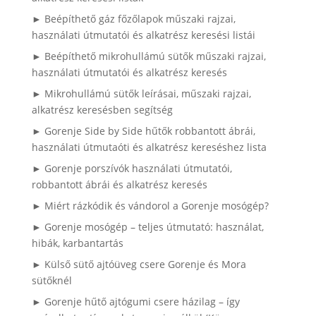
► Beépíthető gáz főzőlapok műszaki rajzai,
használati útmutatói és alkatrész keresési listái
► Beépíthető mikrohullámú sütők műszaki rajzai,
használati útmutatói és alkatrész keresés
► Mikrohullámú sütők leírásai, műszaki rajzai,
alkatrész keresésben segítség
► Gorenje Side by Side hűtők robbantott ábrái,
használati útmutaóti és alkatrész kereséshez lista
► Gorenje porszívók használati útmutatói,
robbantott ábrái és alkatrész keresés
► Miért rázkódik és vándorol a Gorenje mosógép?
► Gorenje mosógép – teljes útmutató: használat,
hibák, karbantartás
► Külső sütő ajtóüveg csere Gorenje és Mora
sütőknél
► Gorenje hűtő ajtógumi csere házilag – így