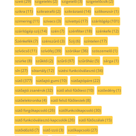
szett
(29)
szigetelés
(2)
szigetelő
(3)
szigetelőcsík
(2)
szikra
(11)
szikratrafó
(2)
szikráztató
(14)
szilikonzsír
(1)
szimering
(11)
szivacs
(3)
szivattyú
(17)
szárítógép
(101)
szárítógép szíj
(14)
szén
(7)
szénfilter
(18)
szénkefe
(12)
Szénkefék
(7)
szénszűrő
(3)
Szíj
(6)
színtelen
(17)
szívócső
(11)
szívófej
(39)
szórókar
(36)
szöszemelő
(1)
szürke
(8)
szűkítő
(2)
szűrő
(97)
szűrőház
(5)
sárga
(1)
sín
(27)
sótartály
(12)
sütési funkcióválasztó
(34)
sütő
(377)
sütőajtó gumi
(10)
sütőajtópánt
(22)
sütőajtó zsanérok
(32)
sütő alsó fűtőtest
(10)
sütőedény
(1)
sütőelektronika
(4)
sütő felső fűtőtestek
(8)
sütő forgókapcsoló
(26)
sütőfunkciókapcsoló
(30)
sütő funkcióválasztó kapcsolók
(26)
sütő fűtőszálak
(15)
sütőidőzítő
(7)
sütő izzó
(3)
sütőkapcsoló
(27)