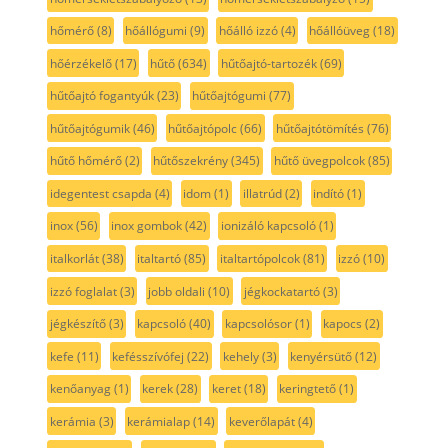
hőmérő
(8)
hőállógumi
(9)
hőálló izzó
(4)
hőállóüveg
(18)
hőérzékelő
(17)
hűtő
(634)
hűtőajtó-tartozék
(69)
hűtőajtó fogantyúk
(23)
hűtőajtógumi
(77)
hűtőajtógumik
(46)
hűtőajtópolc
(66)
hűtőajtótömítés
(76)
hűtő hőmérő
(2)
hűtőszekrény
(345)
hűtő üvegpolcok
(85)
idegentest csapda
(4)
idom
(1)
illatrúd
(2)
indító
(1)
inox
(56)
inox gombok
(42)
ionizáló kapcsoló
(1)
italkorlát
(38)
italtartó
(85)
italtartópolcok
(81)
izzó
(10)
izzó foglalat
(3)
jobb oldali
(10)
jégkockatartó
(3)
jégkészítő
(3)
kapcsoló
(40)
kapcsolósor
(1)
kapocs
(2)
kefe
(11)
kefésszívófej
(22)
kehely
(3)
kenyérsütő
(12)
kenőanyag
(1)
kerek
(28)
keret
(18)
keringtető
(1)
kerámia
(3)
kerámialap
(14)
keverőlapát
(4)