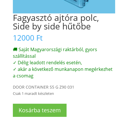
Fagyasztó ajtóra polc,
Side by side hűtőbe
12000
Ft
🚚 Saját Magyarországi raktárból, gyors
szállítással
✓ Délig leadott rendelés esetén,
✓ akár a következő munkanapon megérkezhet
a csomag
DOOR CONTAINER S5 G Z90 031
Csak 1 maradt készleten
Fagyasztó
Kosárba teszem
ajtóra
polc,
Side