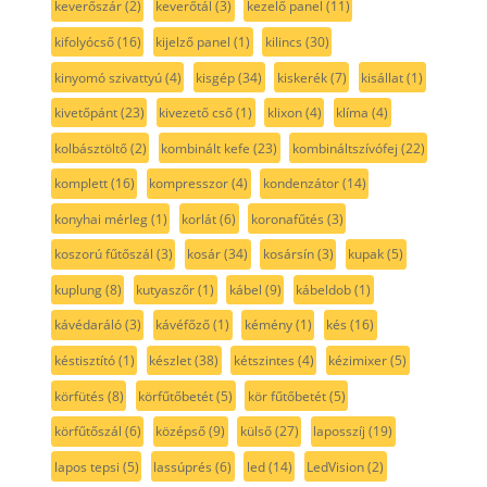
keverőszár
(2)
keverőtál
(3)
kezelő panel
(11)
kifolyócső
(16)
kijelző panel
(1)
kilincs
(30)
kinyomó szivattyú
(4)
kisgép
(34)
kiskerék
(7)
kisállat
(1)
kivetőpánt
(23)
kivezető cső
(1)
klixon
(4)
klíma
(4)
kolbásztöltő
(2)
kombinált kefe
(23)
kombináltszívófej
(22)
komplett
(16)
kompresszor
(4)
kondenzátor
(14)
konyhai mérleg
(1)
korlát
(6)
koronafűtés
(3)
koszorú fűtőszál
(3)
kosár
(34)
kosársín
(3)
kupak
(5)
kuplung
(8)
kutyaszőr
(1)
kábel
(9)
kábeldob
(1)
kávédaráló
(3)
kávéfőző
(1)
kémény
(1)
kés
(16)
késtisztító
(1)
készlet
(38)
kétszintes
(4)
kézimixer
(5)
körfütés
(8)
körfűtőbetét
(5)
kör fűtőbetét
(5)
körfűtőszál
(6)
középső
(9)
külső
(27)
laposszíj
(19)
lapos tepsi
(5)
lassúprés
(6)
led
(14)
LedVision
(2)