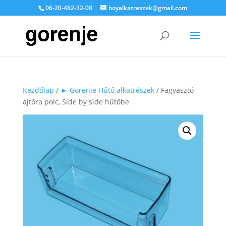
06-20-482-32-08
boyalkatreszek@gmail.com
Kezdőlap
/
► Gorenje Hűtő alkatrészek
/ Fagyasztó
ajtóra polc, Side by side hűtőbe