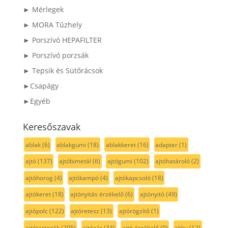
► Mérlegek
► MORA Tűzhely
► Porszívó HEPAFILTER
► Porszívó porzsák
► Tepsik és Sütőrácsok
►Csapágy
►Egyéb
Keresőszavak
ablak
(6)
ablakgumi
(18)
ablakkeret
(16)
adapter
(1)
ajtó
(137)
ajtóbimetál
(6)
ajtógumi
(102)
ajtóhatároló
(2)
ajtóhorog
(4)
ajtókampó
(4)
ajtókapcsoló
(18)
ajtókeret
(18)
ajtónyitás érzékelő
(6)
ajtónyitó
(49)
ajtópolc
(122)
ajtóretesz
(13)
ajtórögzítő
(1)
ajtótartozék
(205)
ajtózár
(34)
ajtó érzékelő
(9)
akku
(12)