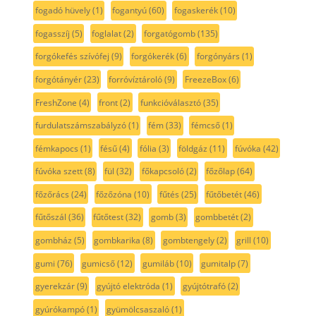
fogadó hüvely
(1)
fogantyú
(60)
fogaskerék
(10)
fogasszíj
(5)
foglalat
(2)
forgatógomb
(135)
forgókefés szívófej
(9)
forgókerék
(6)
forgónyárs
(1)
forgótányér
(23)
forróvíztároló
(9)
FreezeBox
(6)
FreshZone
(4)
front
(2)
funkcióválasztó
(35)
furdulatszámszabályzó
(1)
fém
(33)
fémcső
(1)
fémkapocs
(1)
fésű
(4)
fólia
(3)
földgáz
(11)
fúvóka
(42)
fúvóka szett
(8)
fül
(32)
főkapcsoló
(2)
főzőlap
(64)
főzőrács
(24)
főzőzóna
(10)
fűtés
(25)
fűtőbetét
(46)
fűtőszál
(36)
fűtőtest
(32)
gomb
(3)
gombbetét
(2)
gombház
(5)
gombkarika
(8)
gombtengely
(2)
grill
(10)
gumi
(76)
gumicső
(12)
gumiláb
(10)
gumitalp
(7)
gyerekzár
(9)
gyújtó elektróda
(1)
gyújtótrafó
(2)
gyúrókampó
(1)
gyümölcsaszaló
(1)