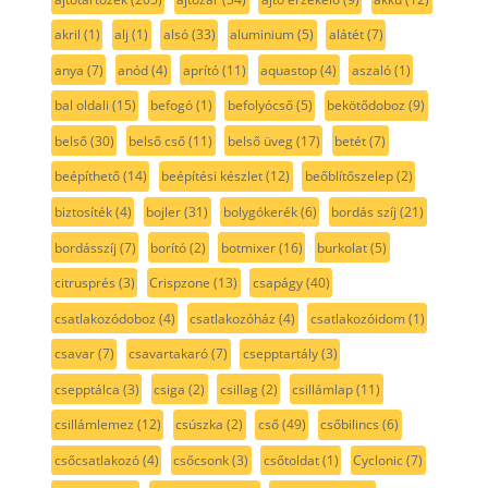
akril
(1)
alj
(1)
alsó
(33)
aluminium
(5)
alátét
(7)
anya
(7)
anód
(4)
aprító
(11)
aquastop
(4)
aszaló
(1)
bal oldali
(15)
befogó
(1)
befolyócső
(5)
bekötődoboz
(9)
belső
(30)
belső cső
(11)
belső üveg
(17)
betét
(7)
beépíthető
(14)
beépítési készlet
(12)
beőblítőszelep
(2)
biztosíték
(4)
bojler
(31)
bolygókerék
(6)
bordás szíj
(21)
bordásszíj
(7)
borító
(2)
botmixer
(16)
burkolat
(5)
citrusprés
(3)
Crispzone
(13)
csapágy
(40)
csatlakozódoboz
(4)
csatlakozóház
(4)
csatlakozóidom
(1)
csavar
(7)
csavartakaró
(7)
csepptartály
(3)
csepptálca
(3)
csiga
(2)
csillag
(2)
csillámlap
(11)
csillámlemez
(12)
csúszka
(2)
cső
(49)
csőbilincs
(6)
csőcsatlakozó
(4)
csőcsonk
(3)
csőtoldat
(1)
Cyclonic
(7)