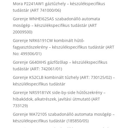
Mora P2241AW1 gáztűzhely – készülékspecifikus
tudástár (ART 741000/06)
Gorenje WNHEI62SAS szabadonálló automata
mosógép – készülékspecifikus tudástár (ART
20009500)
Gorenje NRK6191CW kombinált hűtő-
fagyasztószekrény – készülékspecifikus tudástár (ART
No: 499306/01)
Gorenje G640XHS gázfőzőlap – készülékspecifikus
tudástár (ART: 742061/01)
Gorenje K52CLB kombinált tűzhely (ART: 730125/02) –
készülékspecifikus tudástár
Gorenje NRS9181VX side-by-side hűtőszekrény –
hibakódok, alkatrészek, javítási útmutató (ART
733129)
Gorenje WA72105 szabadonálló automata mosógép –
készülékspecifikus tudástár (185850/05)