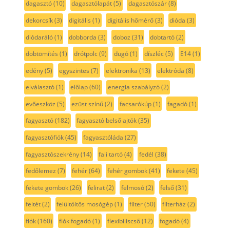
dagasztó
(10)
dagasztólapát
(5)
dagasztószár
(8)
dekorcsík
(3)
digitális
(1)
digitális hőmérő
(3)
dióda
(3)
diódaráló
(1)
dobborda
(3)
doboz
(31)
dobtartó
(2)
dobtömítés
(1)
drótpolc
(9)
dugó
(1)
díszléc
(5)
E14
(1)
edény
(5)
egyszintes
(7)
elektronika
(13)
elektróda
(8)
elválasztó
(1)
előlap
(60)
energia szabályzó
(2)
evőeszköz
(5)
ezüst színű
(2)
facsarókúp
(1)
fagadó
(1)
fagyasztó
(182)
fagyasztó belső ajtók
(35)
fagyasztófiók
(45)
fagyasztóláda
(27)
fagyasztószekrény
(14)
fali tartó
(4)
fedél
(38)
fedőlemez
(7)
fehér
(64)
fehér gombok
(41)
fekete
(45)
fekete gombok
(26)
felirat
(2)
felmosó
(2)
felső
(31)
feltét
(2)
felültöltős mosógép
(1)
filter
(50)
filterház
(2)
fiók
(160)
fiók fogadó
(1)
flexibiliscső
(12)
fogadó
(4)