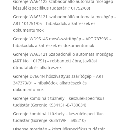
Gorenje WA64123 szabadonálló automata mosógép –
készülékspecifikus tudástár (101752/08)
Gorenje WA63121 szabadonálló automata mosógép –
ART 101751/05 – hibakódok, alkatrészek és
dokumentumok
Gorenje WD9514S mosó-szárítógép – ART 737939 –
hibakódok, alkatrészek és dokumentumok
Gorenje WA63121 Szabadonálló automata mosógép
(ART No: 101751) – robbantott ábra, javítási
útmutatók és alkatrészek
Gorenje D7664N hőszivattyús szárítógép – ART
347373/01 – hibakódok, alkatrészek és
dokumentumok
Gorenje kombinált tűzhely – készülékspecifikus
tudástár (Gorenje K5341SH-B-730634)
Gorenje kombinált tűzhely – készülékspecifikus
tudástár (Gorenje K6351WF – 595210)
Hisense mosógép – készülékspecifikus tudástár