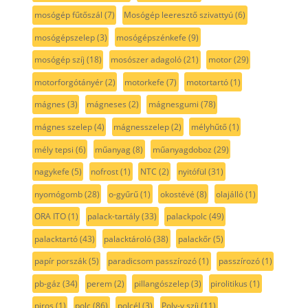
mosógép fűtőszál
(7)
Mosógép leeresztő szivattyú
(6)
mosógépszelep
(3)
mosógépszénkefe
(9)
mosógép szíj
(18)
mosószer adagoló
(21)
motor
(29)
motorforgótányér
(2)
motorkefe
(7)
motortartó
(1)
mágnes
(3)
mágneses
(2)
mágnesgumi
(78)
mágnes szelep
(4)
mágnesszelep
(2)
mélyhűtő
(1)
mély tepsi
(6)
műanyag
(8)
műanyagdoboz
(29)
nagykefe
(5)
nofrost
(1)
NTC
(2)
nyitófül
(31)
nyomógomb
(28)
o-gyűrű
(1)
okostévé
(8)
olajálló
(1)
ORA ITO
(1)
palack-tartály
(33)
palackpolc
(49)
palacktartó
(43)
palacktároló
(38)
palackőr
(5)
papír porszák
(5)
paradicsom passzírozó
(1)
passzírozó
(1)
pb-gáz
(34)
perem
(2)
pillangószelep
(3)
pirolitikus
(1)
piros
(1)
polc
(86)
polcél
(3)
Poly-v szíj
(11)