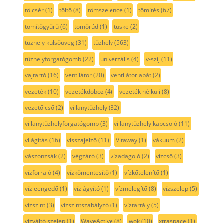
tölcsér
(1)
töltő
(8)
tömszelence
(1)
tömítés
(67)
tömítőgyűrű
(6)
tömőrúd
(1)
tüske
(2)
tüzhely külsőüveg
(31)
tűzhely
(563)
tűzhelyforgatógomb
(22)
univerzális
(4)
v-szíj
(11)
vajtartó
(16)
ventilátor
(20)
ventilátorlapát
(2)
vezeték
(10)
vezetékdoboz
(4)
vezeték nélküli
(8)
vezető cső
(2)
villanytűzhely
(32)
villanytűzhelyforgatógomb
(3)
villanytűzhely kapcsoló
(11)
világítás
(16)
visszajelző
(11)
Vitaway
(1)
vákuum
(2)
vászonzsák
(2)
végzáró
(3)
vízadagoló
(2)
vízcső
(3)
vízforraló
(4)
vízkőmentesítő
(1)
vízkőtelenítő
(1)
vízleengedő
(1)
vízlágyító
(1)
vízmelegítő
(8)
vízszelep
(5)
vízszint
(3)
vízszintszabályzó
(1)
víztartály
(5)
vízváltó szelep
(1)
WaveActive
(8)
wok
(10)
xtraspace
(1)