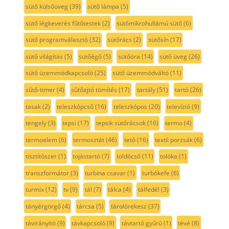
sütő külsőüveg
(39)
sütő lámpa
(5)
sütő légkeverés fűtőtestek
(2)
sütőmikrohullámú sütő
(6)
sütő programválasztó
(32)
sütőrács
(2)
sütősín
(17)
sütő világítás
(5)
sütőégő
(5)
sütőóra
(14)
sütő üveg
(26)
sütő üzemmódkapcsoló
(25)
sütő üzemmódváltó
(11)
sűtő-timer
(4)
sűtőajtó tömítés
(17)
tartály
(51)
tartó
(26)
tasak
(2)
teleszkópcső
(16)
teleszkópos
(20)
televízió
(9)
tengely
(3)
tepsi
(17)
tepsik sütőrácsok
(16)
termo
(4)
termoelem
(6)
termosztát
(46)
tető
(16)
textil porzsák
(6)
tisztítószer
(1)
tojástartó
(7)
toldócső
(11)
tolóka
(1)
transzformátor
(3)
turbina csavar
(1)
turbókefe
(6)
turmix
(12)
tv
(9)
tál
(7)
tálca
(4)
tálfedél
(3)
tányérgörgő
(4)
tárcsa
(5)
tárolórekesz
(37)
távirányító
(9)
távkapcsoló
(9)
távtartó gyűrű
(1)
tévé
(8)