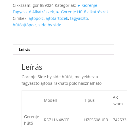
by
Cikkszám:
gor 889024
Kategóriák:
► Gorenje
side
Fagyasztó Alkatrészek
,
► Gorenje Hűtő alkatrészek
hűtőbe
Címkék:
ajtópolc
,
ajtótartozék
,
fagyasztó
,
mennyiség
hűtőajtópolc
,
side by side
Leírás
Leírás
Gorenje Side by side hűtők, melyekhez a
fagyasztó ajtóba rakható polc használható:
ART
Modell
Típus
szám
Gorenje
RS711N4WCE
HZF5508UEB
742533
hűtő