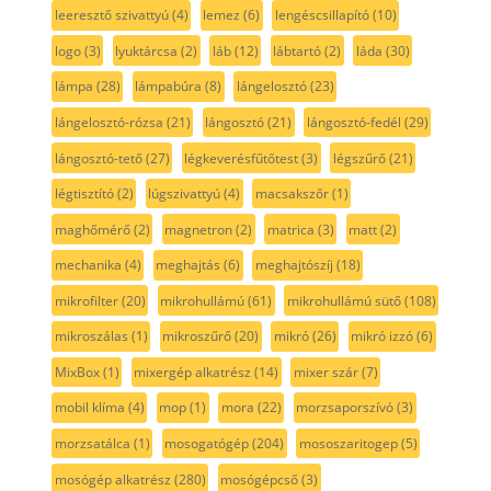
leeresztő szivattyú
(4)
lemez
(6)
lengéscsillapító
(10)
logo
(3)
lyuktárcsa
(2)
láb
(12)
lábtartó
(2)
láda
(30)
lámpa
(28)
lámpabúra
(8)
lángelosztó
(23)
lángelosztó-rózsa
(21)
lángosztó
(21)
lángosztó-fedél
(29)
lángosztó-tető
(27)
légkeverésfűtőtest
(3)
légszűrő
(21)
légtisztító
(2)
lúgszivattyú
(4)
macsakszőr
(1)
maghőmérő
(2)
magnetron
(2)
matrica
(3)
matt
(2)
mechanika
(4)
meghajtás
(6)
meghajtószíj
(18)
mikrofilter
(20)
mikrohullámú
(61)
mikrohullámú sütő
(108)
mikroszálas
(1)
mikroszűrő
(20)
mikró
(26)
mikró izzó
(6)
MixBox
(1)
mixergép alkatrész
(14)
mixer szár
(7)
mobil klíma
(4)
mop
(1)
mora
(22)
morzsaporszívó
(3)
morzsatálca
(1)
mosogatógép
(204)
mososzaritogep
(5)
mosógép alkatrész
(280)
mosógépcső
(3)