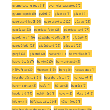
gyümölcscentrifuga
(13)
gyümölcs passzírozó
(2)
gyümölcsprés
(5)
gyűrű
(2)
gázcsap
(3)
gázcső
(1)
gázelosztó-fedél
(26)
gázelosztó-tető
(25)
gázlap
(23)
gázrózsa
(23)
gázrózsa-fedél
(28)
gázrózsa-tető
(27)
gáztűzhely
(499)
gáztűzhelyégőfedél
(7)
gázégő
(4)
gázégőfedél
(28)
gázégőtető
(25)
gégecső
(22)
görgő
(36)
gőzsütő
(2)
habverő
(11)
habverőlapát
(3)
habverőszár
(7)
hajtómű
(5)
harmonikacső
(5)
HEPA Filter
(39)
Hisense
(115)
horog
(6)
hosszabítás
(1)
hosszbordás szíj
(21)
hosszbordásszíj
(6)
hurkatöltő
(1)
három szintes
(3)
hátfal
(1)
hátlap
(2)
házrész
(6)
húsdaráló
(14)
húshőmérő
(3)
hüvely
(2)
hőcserélő
(2)
hőelem
(1)
hőfokszabályzó
(48)
hőkorlátozó
(3)
hőmérsékletszabályozó
(13)
hőmérsékletszabályzó
(15)