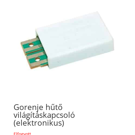
Gorenje hűtő
világításkapcsoló
(elektronikus)
Elfogyott