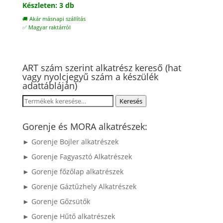
Készleten: 3 db
🚚 Akár másnapi szállítás
✅ Magyar raktárról
ART szám szerint alkatrész kereső (hat
vagy nyolcjegyű szám a készülék
adattábláján)
Keresés
Keresés
a
következőre:
Gorenje és MORA alkatrészek:
► Gorenje Bojler alkatrészek
► Gorenje Fagyasztó Alkatrészek
► Gorenje főzőlap alkatrészek
► Gorenje Gáztűzhely Alkatrészek
► Gorenje Gőzsütők
► Gorenje Hűtő alkatrészek