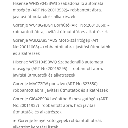
Hisense WF3S9043BW3 Szabadonálló automata
mosógép (ART No:20013532)– robbantott ábra,
javítási útmutatók és alkatrészek
Gorenje WC48G4BG4 Borhűtő (ART No:20013868) –
robbantott ábra, javítási útmutatók és alkatrészek
Gorenje W3D2A854ADS Mosó-szárítógép (Art
No:20011068) – robbantott ábra, javítási útmutatók
és alkatrészek
Hisense WF5I1045BWQ Szabadonálló automata
mosógép (ART No:20015295) – robbantott ábra,
javítási útmutatók és alkatrészek
Gorenje MVC72FW porszívó (ART No:623850)–
robbantott ábra, javítási útmutatók és alkatrészek
Gorenje GI642E90X beépíthető mosogatógép (ART
No:20011937)- robbantott ábra, házi javítási
útmutatók, és alkatrészek
► Gorenje kenyérsütő gépek robbantott ábrái,
alkatrész keresési listák