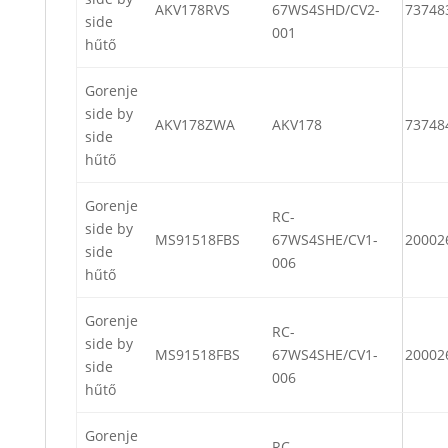
AKV178RVS
67WS4SHD/CV2-
73748
side
001
hűtő
Gorenje
side by
AKV178ZWA
AKV178
73748
side
hűtő
Gorenje
RC-
side by
MS91518FBS
67WS4SHE/CV1-
20002
side
006
hűtő
Gorenje
RC-
side by
MS91518FBS
67WS4SHE/CV1-
20002
side
006
hűtő
Gorenje
RC-