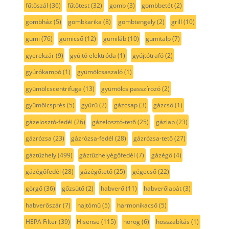
fűtőszál
(36)
fűtőtest
(32)
gomb
(3)
gombbetét
(2)
gombház
(5)
gombkarika
(8)
gombtengely
(2)
grill
(10)
gumi
(76)
gumicső
(12)
gumiláb
(10)
gumitalp
(7)
gyerekzár
(9)
gyújtó elektróda
(1)
gyújtótrafó
(2)
gyúrókampó
(1)
gyümölcsaszaló
(1)
gyümölcscentrifuga
(13)
gyümölcs passzírozó
(2)
gyümölcsprés
(5)
gyűrű
(2)
gázcsap
(3)
gázcső
(1)
gázelosztó-fedél
(26)
gázelosztó-tető
(25)
gázlap
(23)
gázrózsa
(23)
gázrózsa-fedél
(28)
gázrózsa-tető
(27)
gáztűzhely
(499)
gáztűzhelyégőfedél
(7)
gázégő
(4)
gázégőfedél
(28)
gázégőtető
(25)
gégecső
(22)
görgő
(36)
gőzsütő
(2)
habverő
(11)
habverőlapát
(3)
habverőszár
(7)
hajtómű
(5)
harmonikacső
(5)
HEPA Filter
(39)
Hisense
(115)
horog
(6)
hosszabítás
(1)