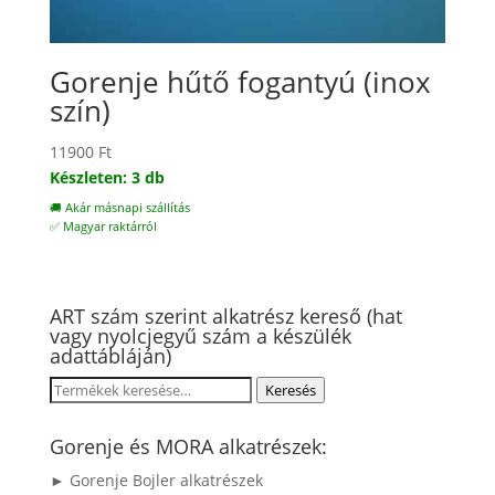
Gorenje hűtő fogantyú (inox
szín)
11900
Ft
Készleten: 3 db
🚚 Akár másnapi szállítás
✅ Magyar raktárról
ART szám szerint alkatrész kereső (hat
vagy nyolcjegyű szám a készülék
adattábláján)
Keresés
Keresés
a
következőre:
Gorenje és MORA alkatrészek:
► Gorenje Bojler alkatrészek