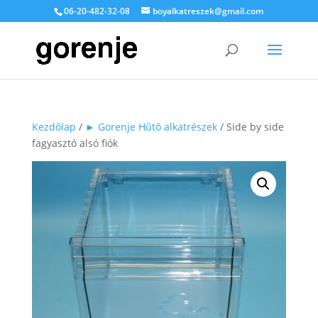
06-20-482-32-08
boyalkatreszek@gmail.com
Kezdőlap
/
► Gorenje Hűtő alkatrészek
/ Side by side
fagyasztó alsó fiók