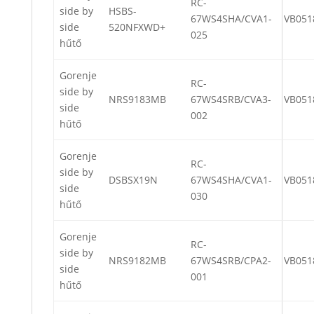
RC-
side by
HSBS-
67WS4SHA/CVA1-
VB051
side
520NFXWD+
025
hűtő
Gorenje
RC-
side by
NRS9183MB
67WS4SRB/CVA3-
VB051
side
002
hűtő
Gorenje
RC-
side by
DSBSX19N
67WS4SHA/CVA1-
VB051
side
030
hűtő
Gorenje
RC-
side by
NRS9182MB
67WS4SRB/CPA2-
VB051
side
001
hűtő