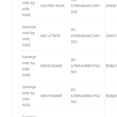
side by
SS67WS-INOX
67WS4SHA/CVA1-
20006
side
026
hűtő
Gorenje
RC-
side by
KRC-67WSS
67WS4SHA/CVA1-
20007
side
033
hűtő
Gorenje
RC-
side by
NRS9182MB
67WS4SRB/CPA2-
BSBJC
side
001
hűtő
Gorenje
RC-
side by
NRS9182MB
67WS4SRB/CPA2-
BSBJC
side
001
hűtő
Gorenje