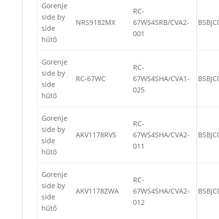
Gorenje
RC-
side by
NRS9182MX
67WS4SRB/CVA2-
BSBJC
side
001
hűtő
Gorenje
RC-
side by
RC-67WC
67WS4SHA/CVA1-
BSBJC
side
025
hűtő
Gorenje
RC-
side by
AKV1178RVS
67WS4SHA/CVA2-
BSBJC
side
011
hűtő
Gorenje
RC-
side by
AKV1178ZWA
67WS4SHA/CVA2-
BSBJC
side
012
hűtő