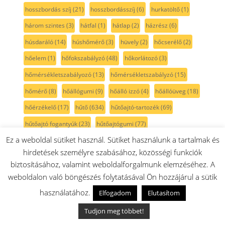
hosszbordás szíj
(21)
hosszbordásszíj
(6)
hurkatöltő
(1)
három szintes
(3)
hátfal
(1)
hátlap
(2)
házrész
(6)
húsdaráló
(14)
húshőmérő
(3)
hüvely
(2)
hőcserélő
(2)
hőelem
(1)
hőfokszabályzó
(48)
hőkorlátozó
(3)
hőmérsékletszabályozó
(13)
hőmérsékletszabályzó
(15)
hőmérő
(8)
hőállógumi
(9)
hőálló izzó
(4)
hőállóüveg
(18)
hőérzékelő
(17)
hűtő
(634)
hűtőajtó-tartozék
(69)
hűtőajtó fogantyúk
(23)
hűtőajtógumi
(77)
Ez a weboldal sütiket használ. Sütiket használunk a tartalmak és
hűtőajtógumik
(46)
hűtőajtópolc
(66)
hűtőajtótömítés
(76)
hirdetések személyre szabásához, közösségi funkciók
hűtő hőmérő
(2)
hűtőszekrény
(345)
hűtő üvegpolcok
(85)
biztosításához, valamint weboldalforgalmunk elemzéséhez. A
idegentest csapda
(4)
idom
(1)
illatrúd
(2)
indító
(1)
weboldalon való böngészés folytatásával Ön hozzájárul a sütik
inox
(56)
inox gombok
(42)
ionizáló kapcsoló
(1)
használatához.
Elfogadom
Elutasítom
italkorlát
(38)
italtartó
(85)
italtartópolcok
(81)
izzó
(10)
Tudjon meg többet!
izzó foglalat
(3)
jobb oldali
(10)
jégkockatartó
(3)