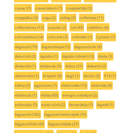
csavar
(7)
csavartakaró
(7)
csepptartály
(3)
csepptálca
(3)
csiga
(2)
csillag
(2)
csillámlap
(11)
csillámlemez
(12)
csúszka
(2)
cső
(49)
csőbilincs
(6)
csőcsatlakozó
(4)
csőcsonk
(3)
csőtoldat
(1)
Cyclonic
(7)
dagasztó
(10)
dagasztólapát
(5)
dagasztószár
(8)
dekorcsík
(3)
digitális
(1)
digitális hőmérő
(3)
dióda
(3)
diódaráló
(1)
dobborda
(3)
doboz
(31)
dobtartó
(2)
dobtömítés
(1)
drótpolc
(9)
dugó
(1)
díszléc
(5)
E14
(1)
edény
(5)
egyszintes
(7)
elektronika
(13)
elektróda
(8)
elválasztó
(1)
előlap
(60)
energia szabályzó
(2)
evőeszköz
(5)
ezüst színű
(2)
facsarókúp
(1)
fagadó
(1)
fagyasztó
(182)
fagyasztó belső ajtók
(35)
fagyasztófiók
(45)
fagyasztóláda
(27)