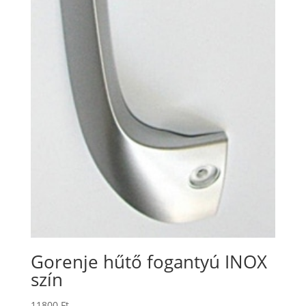
Gorenje hűtő fogantyú INOX
szín
11800
Ft