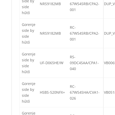
side by
NRS9182MB
67WS4SRB/CPA2-
DUP_V
side
001
hűtő
Gorenje
RC-
side by
NRS9182MB
67WS4SRB/CPA2-
DUP_V
side
001
hűtő
Gorenje
RS-
side by
UF-D065HE/W
09DC4SAA/CPA1-
VB006
side
040
hűtő
Gorenje
RC-
side by
HSBS-520NFX+
67WS4SHA/CVA1-
VB051
side
026
hűtő
Gorenje