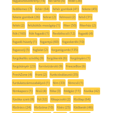
fagyasztószekrény
(14)
fali tartó
(4)
fedél
(38)
fedőlemez
(7)
fehér
(64)
fehér gombok
(41)
fekete
(45)
fekete gombok
(26)
felirat
(2)
felmosó
(2)
felső
(31)
feltét
(2)
felültöltős mosógép
(1)
filter
(50)
filterház
(2)
fiók
(160)
fiók fogadó
(1)
flexibiliscső
(12)
fogadó
(4)
fogadó hüvely
(1)
fogantyú
(60)
fogaskerék
(10)
fogasszíj
(5)
foglalat
(2)
forgatógomb
(135)
forgókefés szívófej
(9)
forgókerék
(6)
forgónyárs
(1)
forgótányér
(23)
forróvíztároló
(9)
FreezeBox
(6)
FreshZone
(4)
front
(2)
funkcióválasztó
(35)
furdulatszámszabályzó
(1)
fém
(33)
fémcső
(1)
fémkapocs
(1)
fésű
(4)
fólia
(3)
földgáz
(11)
fúvóka
(42)
fúvóka szett
(8)
fül
(32)
főkapcsoló
(2)
főzőlap
(64)
főzőrács
(24)
főzőzóna
(10)
fűtés
(25)
fűtőbetét
(46)