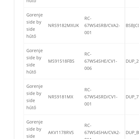
hűtő
Gorenje
RC-
side by
NRS9182MXUK
67WS4SRB/CVA2-
BSBJC
side
001
hűtő
Gorenje
RC-
side by
MS91518FBS
67WS4SHE/CV1-
DUP_2
side
006
hűtő
Gorenje
RC-
side by
NRS9181MX
67WS4SRD/CV1-
DUP_7
side
001
hűtő
Gorenje
RC-
side by
AKV1178RVS
67WS4SHA/CVA2-
DUP_B
side