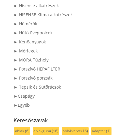
► Hisense alkatrészek
► HISENSE Klíma alkatrészek
► Hőmérők
► Hűtő üvegpolcok
► Kenőanyagok
► Mérlegek
► MORA Tűzhely
► Porszívó HEPAFILTER
► Porszívó porzsák
► Tepsik és Sütőrácsok
►Csapágy
►Egyéb
Keresőszavak
ablak
(6)
ablakgumi
(18)
ablakkeret
(16)
adapter
(1)