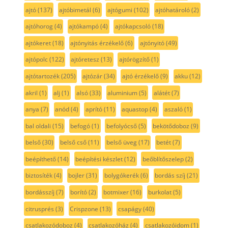
ajtó
(137)
ajtóbimetál
(6)
ajtógumi
(102)
ajtóhatároló
(2)
ajtóhorog
(4)
ajtókampó
(4)
ajtókapcsoló
(18)
ajtókeret
(18)
ajtónyitás érzékelő
(6)
ajtónyitó
(49)
ajtópolc
(122)
ajtóretesz
(13)
ajtórögzítő
(1)
ajtótartozék
(205)
ajtózár
(34)
ajtó érzékelő
(9)
akku
(12)
akril
(1)
alj
(1)
alsó
(33)
aluminium
(5)
alátét
(7)
anya
(7)
anód
(4)
aprító
(11)
aquastop
(4)
aszaló
(1)
bal oldali
(15)
befogó
(1)
befolyócső
(5)
bekötődoboz
(9)
belső
(30)
belső cső
(11)
belső üveg
(17)
betét
(7)
beépíthető
(14)
beépítési készlet
(12)
beőblítőszelep
(2)
biztosíték
(4)
bojler
(31)
bolygókerék
(6)
bordás szíj
(21)
bordásszíj
(7)
borító
(2)
botmixer
(16)
burkolat
(5)
citrusprés
(3)
Crispzone
(13)
csapágy
(40)
csatlakozódoboz
(4)
csatlakozóház
(4)
csatlakozóidom
(1)