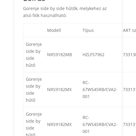
Gorenje side by side hűtők, melykehez az
alsó fiók használható:
Modell
Típus
ART s
Gorenje
side by
NRS9182MB
HZLF57962
73313
side
hűtő
Gorenje
RC-
side by
NRS9182MX
67WS4SRB/CVA2-
73313
side
001
hűtő
Gorenje
RC-
side by
NRS9182MX
67WS4SRB/CVA2-
73313
side
001
hűtő