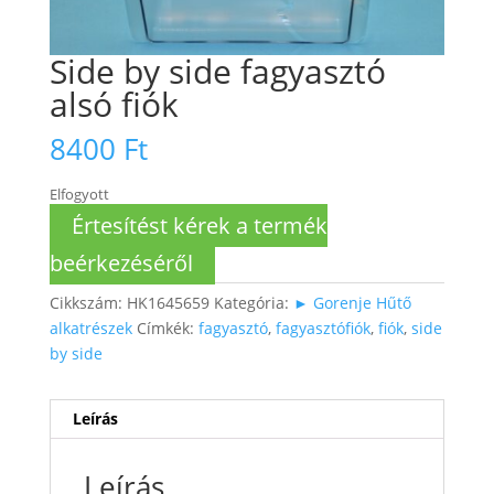
Side by side fagyasztó
alsó fiók
8400
Ft
Elfogyott
Értesítést kérek a termék
beérkezéséről
Cikkszám:
HK1645659
Kategória:
► Gorenje Hűtő
alkatrészek
Címkék:
fagyasztó
,
fagyasztófiók
,
fiók
,
side
by side
Leírás
Leírás