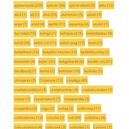
ajtótartozék
(205)
ajtózár
(34)
ajtó érzékelő
(9)
akku
(12)
akril
(1)
alj
(1)
alsó
(33)
aluminium
(5)
alátét
(7)
anya
(7)
anód
(4)
aprító
(11)
aquastop
(4)
aszaló
(1)
bal oldali
(15)
befogó
(1)
befolyócső
(5)
bekötődoboz
(9)
belső
(30)
belső cső
(11)
belső üveg
(17)
betét
(7)
beépíthető
(14)
beépítési készlet
(12)
beőblítőszelep
(2)
biztosíték
(4)
bojler
(31)
bolygókerék
(6)
bordás szíj
(21)
bordásszíj
(7)
borító
(2)
botmixer
(16)
burkolat
(5)
citrusprés
(3)
Crispzone
(13)
csapágy
(40)
csatlakozódoboz
(4)
csatlakozóház
(4)
csatlakozóidom
(1)
csavar
(7)
csavartakaró
(7)
csepptartály
(3)
csepptálca
(3)
csiga
(2)
csillag
(2)
csillámlap
(11)
csillámlemez
(12)
csúszka
(2)
cső
(49)
csőbilincs
(6)
csőcsatlakozó
(4)
csőcsonk
(3)
csőtoldat
(1)
Cyclonic
(7)