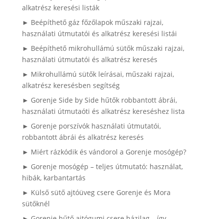
alkatrész keresési listák
► Beépíthető gáz főzőlapok műszaki rajzai,
használati útmutatói és alkatrész keresési listái
► Beépíthető mikrohullámú sütők műszaki rajzai,
használati útmutatói és alkatrész keresés
► Mikrohullámú sütők leírásai, műszaki rajzai,
alkatrész keresésben segítség
► Gorenje Side by Side hűtők robbantott ábrái,
használati útmutaóti és alkatrész kereséshez lista
► Gorenje porszívók használati útmutatói,
robbantott ábrái és alkatrész keresés
► Miért rázkódik és vándorol a Gorenje mosógép?
► Gorenje mosógép – teljes útmutató: használat,
hibák, karbantartás
► Külső sütő ajtóüveg csere Gorenje és Mora
sütőknél
► Gorenje hűtő ajtógumi csere házilag – így