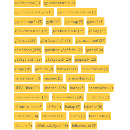
gyúrókampó
(1)
gyümölcsaszaló
(1)
gyümölcscentrifuga
(13)
gyümölcs passzírozó
(2)
gyümölcsprés
(5)
gyűrű
(2)
gázcsap
(3)
gázcső
(1)
gázelosztó-fedél
(26)
gázelosztó-tető
(25)
gázlap
(23)
gázrózsa
(23)
gázrózsa-fedél
(28)
gázrózsa-tető
(27)
gáztűzhely
(499)
gáztűzhelyégőfedél
(7)
gázégő
(4)
gázégőfedél
(28)
gázégőtető
(25)
gégecső
(22)
görgő
(36)
gőzsütő
(2)
habverő
(11)
habverőlapát
(3)
habverőszár
(7)
hajtómű
(5)
harmonikacső
(5)
HEPA Filter
(39)
Hisense
(115)
horog
(6)
hosszabítás
(1)
hosszbordás szíj
(21)
hosszbordásszíj
(6)
hurkatöltő
(1)
három szintes
(3)
hátfal
(1)
hátlap
(2)
házrész
(6)
húsdaráló
(14)
húshőmérő
(3)
hüvely
(2)
hőcserélő
(2)
hőelem
(1)
hőfokszabályzó
(48)
hőkorlátozó
(3)