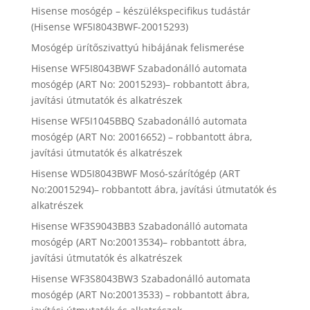
Hisense mosógép – készülékspecifikus tudástár
(Hisense WF5I8043BWF-20015293)
Mosógép ürítőszivattyú hibájának felismerése
Hisense WF5I8043BWF Szabadonálló automata
mosógép (ART No: 20015293)– robbantott ábra,
javítási útmutatók és alkatrészek
Hisense WF5I1045BBQ Szabadonálló automata
mosógép (ART No: 20016652) – robbantott ábra,
javítási útmutatók és alkatrészek
Hisense WD5I8043BWF Mosó-szárítógép (ART
No:20015294)– robbantott ábra, javítási útmutatók és
alkatrészek
Hisense WF3S9043BB3 Szabadonálló automata
mosógép (ART No:20013534)– robbantott ábra,
javítási útmutatók és alkatrészek
Hisense WF3S8043BW3 Szabadonálló automata
mosógép (ART No:20013533) – robbantott ábra,