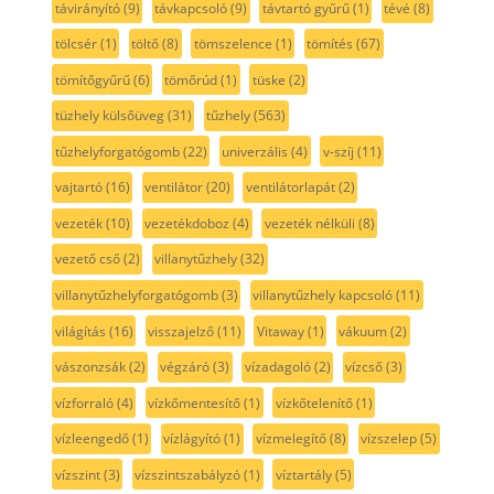
távirányító
(9)
távkapcsoló
(9)
távtartó gyűrű
(1)
tévé
(8)
tölcsér
(1)
töltő
(8)
tömszelence
(1)
tömítés
(67)
tömítőgyűrű
(6)
tömőrúd
(1)
tüske
(2)
tüzhely külsőüveg
(31)
tűzhely
(563)
tűzhelyforgatógomb
(22)
univerzális
(4)
v-szíj
(11)
vajtartó
(16)
ventilátor
(20)
ventilátorlapát
(2)
vezeték
(10)
vezetékdoboz
(4)
vezeték nélküli
(8)
vezető cső
(2)
villanytűzhely
(32)
villanytűzhelyforgatógomb
(3)
villanytűzhely kapcsoló
(11)
világítás
(16)
visszajelző
(11)
Vitaway
(1)
vákuum
(2)
vászonzsák
(2)
végzáró
(3)
vízadagoló
(2)
vízcső
(3)
vízforraló
(4)
vízkőmentesítő
(1)
vízkőtelenítő
(1)
vízleengedő
(1)
vízlágyító
(1)
vízmelegítő
(8)
vízszelep
(5)
vízszint
(3)
vízszintszabályzó
(1)
víztartály
(5)