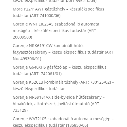
készülékspecifikus tudástár (ART 595210/04)
Mora P2241AW1 gáztűzhely – készülékspecifikus
tudástár (ART 741000/06)
Gorenje WNHEI62SAS szabadonálló automata
mosógép – készülékspecifikus tudástár (ART
20009500)
Gorenje NRK6191CW kombinált hűtő-
fagyasztószekrény – készülékspecifikus tudástár (ART
No: 499306/01)
Gorenje G640XHS gázfőzőlap – készülékspecifikus
tudástár (ART: 742061/01)
Gorenje K52CLB kombinált tűzhely (ART: 730125/02) –
készülékspecifikus tudástár
Gorenje NRS9181VX side-by-side hűtőszekrény –
hibakódok, alkatrészek, javítási útmutató (ART
733129)
Gorenje WA72105 szabadonálló automata mosógép –
készülékspecifikus tudástár (185850/05)