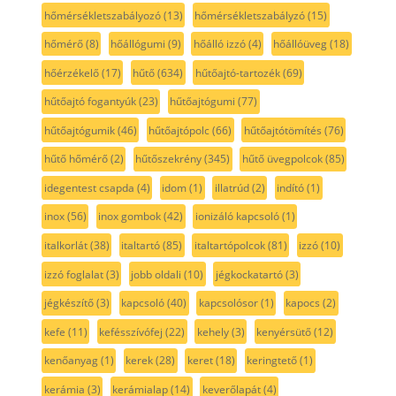
hőmérsékletszabályozó
(13)
hőmérsékletszabályzó
(15)
hőmérő
(8)
hőállógumi
(9)
hőálló izzó
(4)
hőállóüveg
(18)
hőérzékelő
(17)
hűtő
(634)
hűtőajtó-tartozék
(69)
hűtőajtó fogantyúk
(23)
hűtőajtógumi
(77)
hűtőajtógumik
(46)
hűtőajtópolc
(66)
hűtőajtótömítés
(76)
hűtő hőmérő
(2)
hűtőszekrény
(345)
hűtő üvegpolcok
(85)
idegentest csapda
(4)
idom
(1)
illatrúd
(2)
indító
(1)
inox
(56)
inox gombok
(42)
ionizáló kapcsoló
(1)
italkorlát
(38)
italtartó
(85)
italtartópolcok
(81)
izzó
(10)
izzó foglalat
(3)
jobb oldali
(10)
jégkockatartó
(3)
jégkészítő
(3)
kapcsoló
(40)
kapcsolósor
(1)
kapocs
(2)
kefe
(11)
kefésszívófej
(22)
kehely
(3)
kenyérsütő
(12)
kenőanyag
(1)
kerek
(28)
keret
(18)
keringtető
(1)
kerámia
(3)
kerámialap
(14)
keverőlapát
(4)