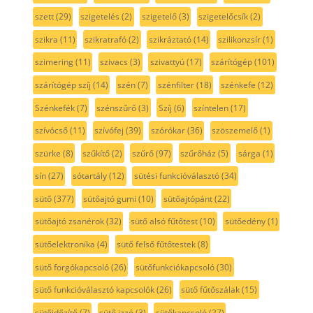
szett
(29)
szigetelés
(2)
szigetelő
(3)
szigetelőcsík
(2)
szikra
(11)
szikratrafó
(2)
szikráztató
(14)
szilikonzsír
(1)
szimering
(11)
szivacs
(3)
szivattyú
(17)
szárítógép
(101)
szárítógép szíj
(14)
szén
(7)
szénfilter
(18)
szénkefe
(12)
Szénkefék
(7)
szénszűrő
(3)
Szíj
(6)
színtelen
(17)
szívócső
(11)
szívófej
(39)
szórókar
(36)
szöszemelő
(1)
szürke
(8)
szűkítő
(2)
szűrő
(97)
szűrőház
(5)
sárga
(1)
sín
(27)
sótartály
(12)
sütési funkcióválasztó
(34)
sütő
(377)
sütőajtó gumi
(10)
sütőajtópánt
(22)
sütőajtó zsanérok
(32)
sütő alsó fűtőtest
(10)
sütőedény
(1)
sütőelektronika
(4)
sütő felső fűtőtestek
(8)
sütő forgókapcsoló
(26)
sütőfunkciókapcsoló
(30)
sütő funkcióválasztó kapcsolók
(26)
sütő fűtőszálak
(15)
sütőidőzítő
(7)
sütő izzó
(3)
sütőkapcsoló
(27)