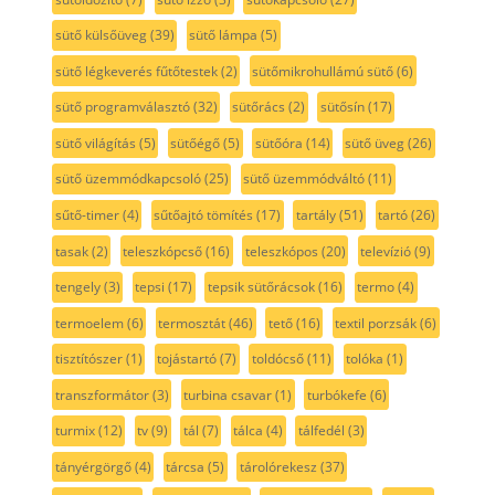
sütő külsőüveg
(39)
sütő lámpa
(5)
sütő légkeverés fűtőtestek
(2)
sütőmikrohullámú sütő
(6)
sütő programválasztó
(32)
sütőrács
(2)
sütősín
(17)
sütő világítás
(5)
sütőégő
(5)
sütőóra
(14)
sütő üveg
(26)
sütő üzemmódkapcsoló
(25)
sütő üzemmódváltó
(11)
sűtő-timer
(4)
sűtőajtó tömítés
(17)
tartály
(51)
tartó
(26)
tasak
(2)
teleszkópcső
(16)
teleszkópos
(20)
televízió
(9)
tengely
(3)
tepsi
(17)
tepsik sütőrácsok
(16)
termo
(4)
termoelem
(6)
termosztát
(46)
tető
(16)
textil porzsák
(6)
tisztítószer
(1)
tojástartó
(7)
toldócső
(11)
tolóka
(1)
transzformátor
(3)
turbina csavar
(1)
turbókefe
(6)
turmix
(12)
tv
(9)
tál
(7)
tálca
(4)
tálfedél
(3)
tányérgörgő
(4)
tárcsa
(5)
tárolórekesz
(37)