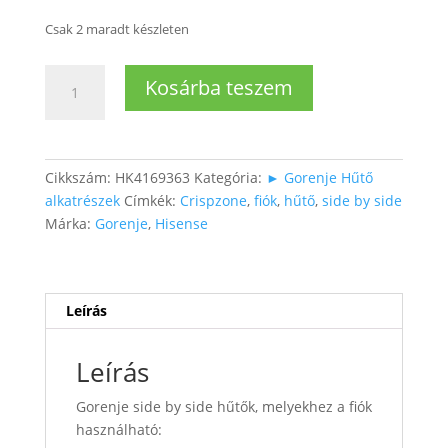
Csak 2 maradt készleten
Side
Kosárba teszem
by
side
hűtő
felső
Cikkszám:
HK4169363
Kategória:
► Gorenje Hűtő
zöldséges
alkatrészek
Címkék:
Crispzone
,
fiók
,
hűtő
,
side by side
fiók
Márka:
Gorenje
,
Hisense
CRISPZONE
mennyiség
Leírás
Leírás
Gorenje side by side hűtők, melyekhez a fiók
használható: