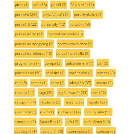
piros
(1)
polc
(86)
polcél
(3)
Poly-v szíj
(11)
porszívó
(220)
porszívócső
(10)
porszívókefe
(11)
porszűrő
(22)
portartály
(12)
porzsák
(13)
porzsáktartó
(11)
porzsáktartóbetét
(9)
porzsáktartóegység
(9)
porzsáktartóidom
(9)
porzsáktartókeret
(10)
porzsáktartóvilla
(9)
programóra
(7)
pumpa
(3)
pálcahőmérő
(1)
pár
(5)
páraelszívó
(50)
párásító
(1)
párátlanító
(1)
rekesz
(29)
relé
(5)
retesz
(1)
retro
(2)
robotgép
(37)
rosetta
(2)
rozetta
(11)
rugó
(20)
rugós-zsanér
(33)
rács
(27)
rácsgumi
(4)
rácstartó
(3)
résszívó
(8)
rögzítő
(27)
rögzítőfül
(1)
rövid
(1)
rúdmixer
(14)
side by side
(53)
smoothie
(2)
SpaceBox
(5)
stift
(10)
sutő hőmérő
(4)
szabályzó
(1)
szeletelő
(20)
szennytálca
(1)
szenzor
(5)