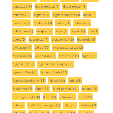
dagasztó
(10)
dagasztólapát
(5)
dagasztószár
(8)
dekorcsík
(3)
digitális
(1)
digitális hőmérő
(3)
dióda
(3)
diódaráló
(1)
dobborda
(3)
doboz
(31)
dobtartó
(2)
dobtömítés
(1)
drótpolc
(9)
dugó
(1)
díszléc
(5)
E14
(1)
edény
(5)
egyszintes
(7)
elektronika
(13)
elektróda
(8)
elválasztó
(1)
előlap
(60)
energia szabályzó
(2)
evőeszköz
(5)
ezüst színű
(2)
facsarókúp
(1)
fagadó
(1)
fagyasztó
(182)
fagyasztó belső ajtók
(35)
fagyasztófiók
(45)
fagyasztóláda
(27)
fagyasztószekrény
(14)
fali tartó
(4)
fedél
(38)
fedőlemez
(7)
fehér
(64)
fehér gombok
(41)
fekete
(45)
fekete gombok
(26)
felirat
(2)
felmosó
(2)
felső
(31)
feltét
(2)
felültöltős mosógép
(1)
filter
(50)
filterház
(2)