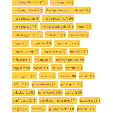
mosógép alkatrész
(280)
mosógépcső
(3)
mosógép fűtőszál
(7)
Mosógép leeresztő szivattyú
(6)
mosógépszelep
(3)
mosógépszénkefe
(9)
mosógép szíj
(18)
mosószer adagoló
(21)
motor
(29)
motorforgótányér
(2)
motorkefe
(7)
motortartó
(1)
mágnes
(3)
mágneses
(2)
mágnesgumi
(78)
mágnes szelep
(4)
mágnesszelep
(2)
mélyhűtő
(1)
mély tepsi
(6)
műanyag
(8)
műanyagdoboz
(29)
nagykefe
(5)
nofrost
(1)
NTC
(2)
nyitófül
(31)
nyomógomb
(28)
o-gyűrű
(1)
okostévé
(8)
olajálló
(1)
ORA ITO
(1)
palack-tartály
(33)
palackpolc
(49)
palacktartó
(43)
palacktároló
(38)
palackőr
(5)
papír porszák
(5)
paradicsom passzírozó
(1)
passzírozó
(1)
pb-gáz
(34)
perem
(2)
pillangószelep
(3)
pirolitikus
(1)