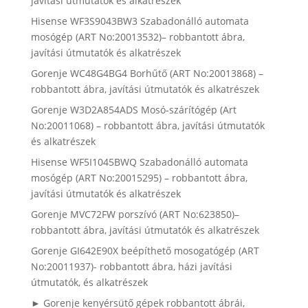
javítási útmutatók és alkatrészek
Hisense WF3S9043BW3 Szabadonálló automata
mosógép (ART No:20013532)– robbantott ábra,
javítási útmutatók és alkatrészek
Gorenje WC48G4BG4 Borhűtő (ART No:20013868) –
robbantott ábra, javítási útmutatók és alkatrészek
Gorenje W3D2A854ADS Mosó-szárítógép (Art
No:20011068) – robbantott ábra, javítási útmutatók
és alkatrészek
Hisense WF5I1045BWQ Szabadonálló automata
mosógép (ART No:20015295) – robbantott ábra,
javítási útmutatók és alkatrészek
Gorenje MVC72FW porszívó (ART No:623850)–
robbantott ábra, javítási útmutatók és alkatrészek
Gorenje GI642E90X beépíthető mosogatógép (ART
No:20011937)- robbantott ábra, házi javítási
útmutatók, és alkatrészek
► Gorenje kenyérsütő gépek robbantott ábrái,