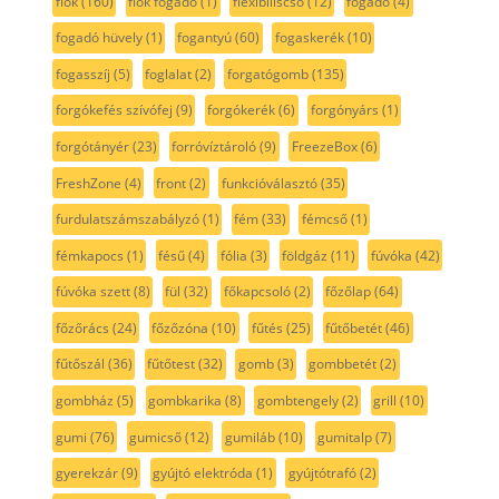
fiók
(160)
fiók fogadó
(1)
flexibiliscső
(12)
fogadó
(4)
fogadó hüvely
(1)
fogantyú
(60)
fogaskerék
(10)
fogasszíj
(5)
foglalat
(2)
forgatógomb
(135)
forgókefés szívófej
(9)
forgókerék
(6)
forgónyárs
(1)
forgótányér
(23)
forróvíztároló
(9)
FreezeBox
(6)
FreshZone
(4)
front
(2)
funkcióválasztó
(35)
furdulatszámszabályzó
(1)
fém
(33)
fémcső
(1)
fémkapocs
(1)
fésű
(4)
fólia
(3)
földgáz
(11)
fúvóka
(42)
fúvóka szett
(8)
fül
(32)
főkapcsoló
(2)
főzőlap
(64)
főzőrács
(24)
főzőzóna
(10)
fűtés
(25)
fűtőbetét
(46)
fűtőszál
(36)
fűtőtest
(32)
gomb
(3)
gombbetét
(2)
gombház
(5)
gombkarika
(8)
gombtengely
(2)
grill
(10)
gumi
(76)
gumicső
(12)
gumiláb
(10)
gumitalp
(7)
gyerekzár
(9)
gyújtó elektróda
(1)
gyújtótrafó
(2)