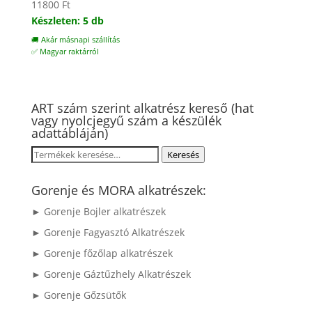
11800
Ft
Készleten: 5 db
🚚 Akár másnapi szállítás
✅ Magyar raktárról
ART szám szerint alkatrész kereső (hat
vagy nyolcjegyű szám a készülék
adattábláján)
Keresés
Keresés
a
következőre:
Gorenje és MORA alkatrészek:
► Gorenje Bojler alkatrészek
► Gorenje Fagyasztó Alkatrészek
► Gorenje főzőlap alkatrészek
► Gorenje Gáztűzhely Alkatrészek
► Gorenje Gőzsütők