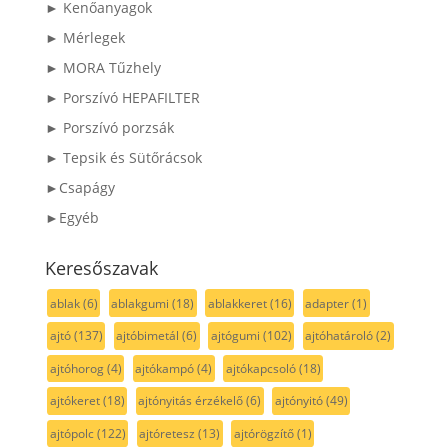
► Kenőanyagok
► Mérlegek
► MORA Tűzhely
► Porszívó HEPAFILTER
► Porszívó porzsák
► Tepsik és Sütőrácsok
►Csapágy
►Egyéb
Keresőszavak
ablak
(6)
ablakgumi
(18)
ablakkeret
(16)
adapter
(1)
ajtó
(137)
ajtóbimetál
(6)
ajtógumi
(102)
ajtóhatároló
(2)
ajtóhorog
(4)
ajtókampó
(4)
ajtókapcsoló
(18)
ajtókeret
(18)
ajtónyitás érzékelő
(6)
ajtónyitó
(49)
ajtópolc
(122)
ajtóretesz
(13)
ajtórögzítő
(1)