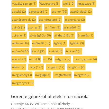
vízváltó szelep
(1)
WaveActive
(8)
wok
(10)
xtraspace
(1)
zacskó
(2)
zavarszűrő
(2)
zsanér
(76)
zsanéralátét
(2)
zsanérpersely
(2)
zsanértakaró
(2)
zsanértartó
(2)
zsinór
(1)
zsomp
(2)
zsírfilter
(2)
zsírszűrő
(6)
zsírálló
(1)
zöldségfiók
(50)
állítható láb
(7)
áramlás
(1)
átlátszó
(16)
égőfedél
(35)
égőfej
(1)
égőház
(9)
égőtető
(27)
ékszíj
(36)
élvédő
(5)
érzékelő
(3)
óraház
(2)
úszó
(3)
üst
(5)
üstgumi
(2)
üstszáj gumi
(14)
ütköző
(2)
üveg
(123)
üvegajtó
(17)
üvegbúra
(2)
üvegkehely
(3)
üveglap
(3)
üvegtartó
(6)
üvegtető
(2)
üvegtányér
(13)
Gorenje gépekről ötletek információk:
Gorenje K6351WF kombinált tűzhely –