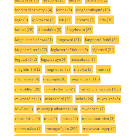
lapos tepsi
(5)
lassúprés
(6)
led
(14)
LedVision
(2)
leeresztő szivattyú
(4)
lemez
(6)
lengéscsillapító
(10)
logo
(3)
lyuktárcsa
(2)
láb
(12)
lábtartó
(2)
láda
(30)
lámpa
(28)
lámpabúra
(8)
lángelosztó
(23)
lángelosztó-rózsa
(21)
lángosztó
(21)
lángosztó-fedél
(29)
lángosztó-tető
(27)
légkeverésfűtőtest
(3)
légszűrő
(21)
légtisztító
(2)
lúgszivattyú
(4)
macsakszőr
(1)
maghőmérő
(2)
magnetron
(2)
matrica
(3)
matt
(2)
mechanika
(4)
meghajtás
(6)
meghajtószíj
(18)
mikrofilter
(20)
mikrohullámú
(61)
mikrohullámú sütő
(108)
mikroszálas
(1)
mikroszűrő
(20)
mikró
(26)
mikró izzó
(6)
MixBox
(1)
mixergép alkatrész
(14)
mixer szár
(7)
mobil klíma
(4)
mop
(1)
mora
(22)
morzsaporszívó
(3)
morzsatálca
(1)
mosogatógép
(204)
mososzaritogep
(5)