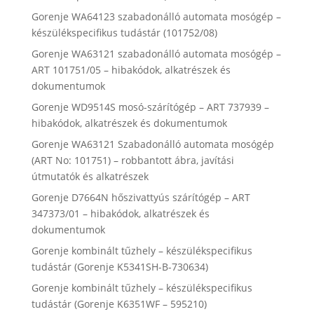
Gorenje WA64123 szabadonálló automata mosógép –
készülékspecifikus tudástár (101752/08)
Gorenje WA63121 szabadonálló automata mosógép –
ART 101751/05 – hibakódok, alkatrészek és
dokumentumok
Gorenje WD9514S mosó-szárítógép – ART 737939 –
hibakódok, alkatrészek és dokumentumok
Gorenje WA63121 Szabadonálló automata mosógép
(ART No: 101751) – robbantott ábra, javítási
útmutatók és alkatrészek
Gorenje D7664N hőszivattyús szárítógép – ART
347373/01 – hibakódok, alkatrészek és
dokumentumok
Gorenje kombinált tűzhely – készülékspecifikus
tudástár (Gorenje K5341SH-B-730634)
Gorenje kombinált tűzhely – készülékspecifikus
tudástár (Gorenje K6351WF – 595210)