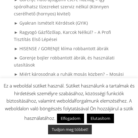
spórolhatsz tízezreket szerviz nélkül (Könnyen
cserélhető (hornyos) kivitel)
► Gyakran Ismételt Kérdések (GYIK)
► Ragyogó Gázfőzőlap, Karcok Nélkül? – A Profi
Tisztítás Első Lépései
► HISENSE / GORENJE klíma robbantott ábrák
► Gorenje bojler robbantott ábrák, és használati
utasítások
► Miért károsodnak a ruhák mosás közben? – Mosási
hibák és megoldásaik
Ez a weboldal sütiket használ. Sütiket használunk a tartalmak és
► Mosási Katasztrófák: Így Mentsd meg a Ruháidat!
hirdetések személyre szabásához, közösségi funkciók
► 4 sütési hiba ami lehet hogy nem sütő
biztosításához, valamint weboldalforgalmunk elemzéséhez. A
meghibásodás:
weboldalon való böngészés folytatásával Ön hozzájárul a sütik
► Gorenje / MORA Tűzhely tippek és tanácsok:
használatához.
Elfogadom
Elutasítom
► HISENSE / Gorenej Hűtők és fagyasztók: tippek és
Tudjon meg többet!
megoldások: