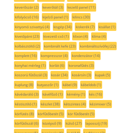
keverőszár
(2)
keverőtál
(3)
kezelő panel
(11)
kifolyócső
(16)
kijelző panel
(1)
kilincs
(30)
kinyomó szivattyú
(4)
kisgép
(34)
kiskerék
(7)
kisállat
(1)
kivetőpánt
(23)
kivezető cső
(1)
klixon
(4)
klíma
(4)
kolbásztöltő
(2)
kombinált kefe
(23)
kombináltszívófej
(22)
komplett
(16)
kompresszor
(4)
kondenzátor
(14)
konyhai mérleg
(1)
korlát
(6)
koronafűtés
(3)
koszorú fűtőszál
(3)
kosár
(34)
kosársín
(3)
kupak
(5)
kuplung
(8)
kutyaszőr
(1)
kábel
(9)
kábeldob
(1)
kávédaráló
(3)
kávéfőző
(1)
kémény
(1)
kés
(16)
késtisztító
(1)
készlet
(38)
kétszintes
(4)
kézimixer
(5)
körfütés
(8)
körfűtőbetét
(5)
kör fűtőbetét
(5)
körfűtőszál
(6)
középső
(9)
külső
(27)
laposszíj
(19)