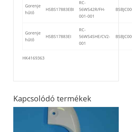
RC-
Gorenje
HSBS17883EBI
56WS42R/FH-
BSBJC00
hűtő
001-001
RC-
Gorenje
HSBS17883EI
56WS4SHE/CV2-
BSBJC00
hűtő
001
HK4169363
Kapcsolódó termékek