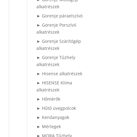
alkatrészek
► Gorenje páraelszívó
► Gorenje Porszívó
alkatrészek
► Gorenje Szárítógép
alkatrészek
► Gorenje Tűzhely
alkatrészek
► Hisense alkatrészek
► HISENSE Klíma
alkatrészek
► Hőmérők
► Hűtő üvegpolcok
► Kenőanyagok
► Mérlegek
► MORA Tűzhely