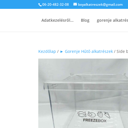
06-20-482-32-08
boyalkatreszek@gmail.com
Adatkezelésről…
Blog
gorenje alkatr
Kezdőlap
/
► Gorenje Hűtő alkatrészek
/ Side b