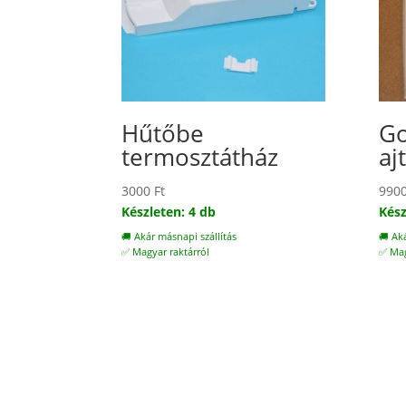
Hűtőbe
Go
termosztátház
aj
3000
Ft
990
Készleten: 4 db
Kész
🚚 Akár másnapi szállítás
🚚 Ak
✅ Magyar raktárról
✅ Mag