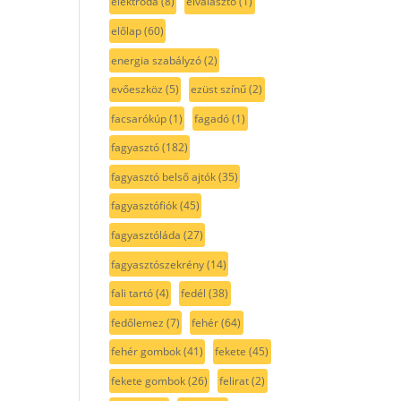
elektróda
(8)
elválasztó
(1)
előlap
(60)
energia szabályzó
(2)
evőeszköz
(5)
ezüst színű
(2)
facsarókúp
(1)
fagadó
(1)
fagyasztó
(182)
fagyasztó belső ajtók
(35)
fagyasztófiók
(45)
fagyasztóláda
(27)
fagyasztószekrény
(14)
fali tartó
(4)
fedél
(38)
fedőlemez
(7)
fehér
(64)
fehér gombok
(41)
fekete
(45)
fekete gombok
(26)
felirat
(2)