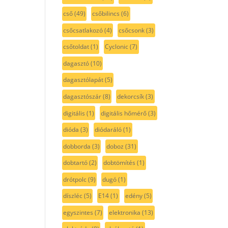
cső
(49)
csőbilincs
(6)
csőcsatlakozó
(4)
csőcsonk
(3)
csőtoldat
(1)
Cyclonic
(7)
dagasztó
(10)
dagasztólapát
(5)
dagasztószár
(8)
dekorcsík
(3)
digitális
(1)
digitális hőmérő
(3)
dióda
(3)
diódaráló
(1)
dobborda
(3)
doboz
(31)
dobtartó
(2)
dobtömítés
(1)
drótpolc
(9)
dugó
(1)
díszléc
(5)
E14
(1)
edény
(5)
egyszintes
(7)
elektronika
(13)