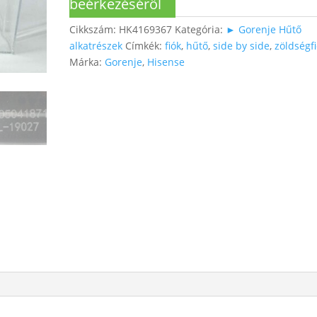
beérkezéséről
Cikkszám:
HK4169367
Kategória:
► Gorenje Hűtő
alkatrészek
Címkék:
fiók
,
hűtő
,
side by side
,
zöldségf
Márka:
Gorenje
,
Hisense