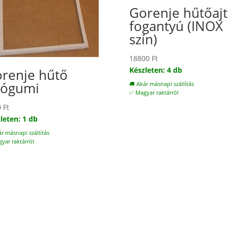
Gorenje hűtőaj
fogantyú (INOX
szín)
18800
Ft
Készleten: 4 db
renje hűtő
tógumi
🚚 Akár másnapi szállítás
✅ Magyar raktárról
0
Ft
leten: 1 db
ár másnapi szállítás
yar raktárról