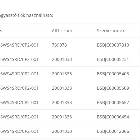
agyasztó fiók használható:
s
ART szám
Szerviz index
56WS4SRD/CP2-001
739078
BSBJC00007310
56WS4SRD/CP2-001
20001333
BSBJC00005231
56WS4SRD/CP2-001
20001333
BSBJC00005403
56WS4SRD/CP2-001
20001333
BSBJC00005509
56WS4SRD/CP2-001
20001333
BSBJC00005657
56WS4SRD/CP2-001
20001333
BSBJC00006454
56WS4SRD/CP2-001
20001333
BSBJC00012066