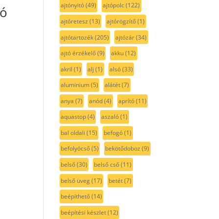
ajtónyitó
(49)
ajtópolc
(122)
tó
ajtóretesz
(13)
ajtórögzítő
(1)
ajtótartozék
(205)
ajtózár
(34)
ajtó érzékelő
(9)
akku
(12)
akril
(1)
alj
(1)
alsó
(33)
aluminium
(5)
alátét
(7)
anya
(7)
anód
(4)
aprító
(11)
aquastop
(4)
aszaló
(1)
bal oldali
(15)
befogó
(1)
befolyócső
(5)
bekötődoboz
(9)
belső
(30)
belső cső
(11)
belső üveg
(17)
betét
(7)
beépíthető
(14)
beépítési készlet
(12)