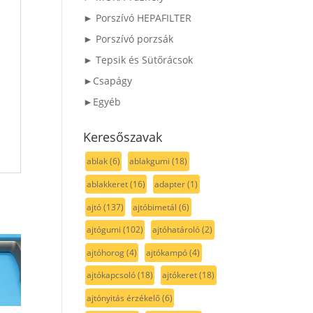
► Porszívó HEPAFILTER
► Porszívó porzsák
► Tepsik és Sütőrácsok
►Csapágy
►Egyéb
Keresőszavak
ablak
(6)
ablakgumi
(18)
ablakkeret
(16)
adapter
(1)
ajtó
(137)
ajtóbimetál
(6)
ajtógumi
(102)
ajtóhatároló
(2)
ajtóhorog
(4)
ajtókampó
(4)
ajtókapcsoló
(18)
ajtókeret
(18)
ajtónyitás érzékelő
(6)