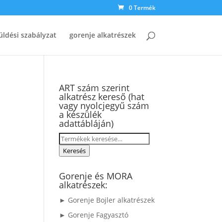
0 Termék
üldési szabályzat
gorenje alkatrészek
ART szám szerint
alkatrész kereső (hat
vagy nyolcjegyű szám
a készülék
adattábláján)
Keresés
a
Keresés
következőre:
Gorenje és MORA
alkatrészek:
► Gorenje Bojler alkatrészek
► Gorenje Fagyasztó