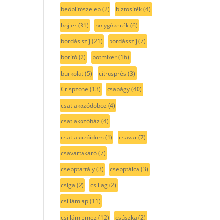
beőblítőszelep
(2)
biztosíték
(4)
bojler
(31)
bolygókerék
(6)
bordás szíj
(21)
bordásszíj
(7)
borító
(2)
botmixer
(16)
burkolat
(5)
citrusprés
(3)
Crispzone
(13)
csapágy
(40)
csatlakozódoboz
(4)
csatlakozóház
(4)
csatlakozóidom
(1)
csavar
(7)
csavartakaró
(7)
csepptartály
(3)
csepptálca
(3)
csiga
(2)
csillag
(2)
csillámlap
(11)
csillámlemez
(12)
csúszka
(2)