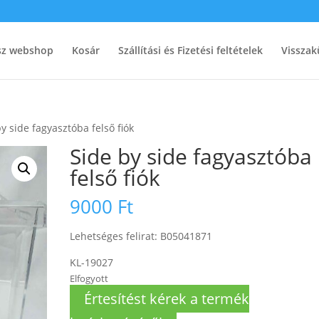
ész webshop
Kosár
Szállítási és Fizetési feltételek
Visszak
y side fagyasztóba felső fiók
Side by side fagyasztóba
felső fiók
9000
Ft
Lehetséges felirat: B05041871
KL-19027
Elfogyott
Értesítést kérek a termék