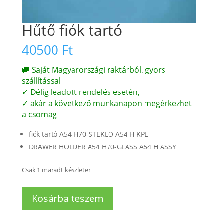
Hűtő fiók tartó
40500
Ft
🚚 Saját Magyarországi raktárból, gyors
szállítással
✓ Délig leadott rendelés esetén,
✓ akár a következő munkanapon megérkezhet
a csomag
fiók tartó A54 H70-STEKLO A54 H KPL
DRAWER HOLDER A54 H70-GLASS A54 H ASSY
Csak 1 maradt készleten
Hűtő
Kosárba teszem
fiók
tartó