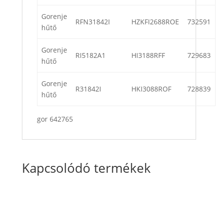
Gorenje
RFN31842I
HZKFI2688ROE
732591
hűtő
Gorenje
RI5182A1
HI3188RFF
729683
hűtő
Gorenje
R31842I
HKI3088ROF
728839
hűtő
gor 642765
Kapcsolódó termékek