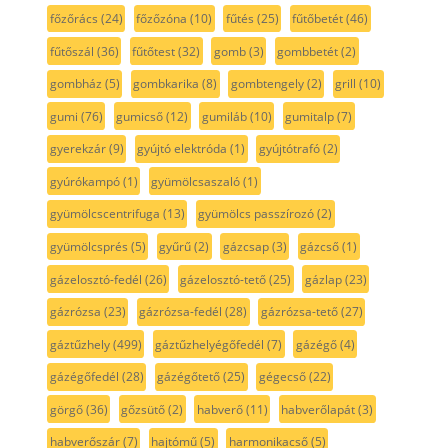
főzőrács
(24)
főzőzóna
(10)
fűtés
(25)
fűtőbetét
(46)
fűtőszál
(36)
fűtőtest
(32)
gomb
(3)
gombbetét
(2)
gombház
(5)
gombkarika
(8)
gombtengely
(2)
grill
(10)
gumi
(76)
gumicső
(12)
gumiláb
(10)
gumitalp
(7)
gyerekzár
(9)
gyújtó elektróda
(1)
gyújtótrafó
(2)
gyúrókampó
(1)
gyümölcsaszaló
(1)
gyümölcscentrifuga
(13)
gyümölcs passzírozó
(2)
gyümölcsprés
(5)
gyűrű
(2)
gázcsap
(3)
gázcső
(1)
gázelosztó-fedél
(26)
gázelosztó-tető
(25)
gázlap
(23)
gázrózsa
(23)
gázrózsa-fedél
(28)
gázrózsa-tető
(27)
gáztűzhely
(499)
gáztűzhelyégőfedél
(7)
gázégő
(4)
gázégőfedél
(28)
gázégőtető
(25)
gégecső
(22)
görgő
(36)
gőzsütő
(2)
habverő
(11)
habverőlapát
(3)
habverőszár
(7)
hajtómű
(5)
harmonikacső
(5)