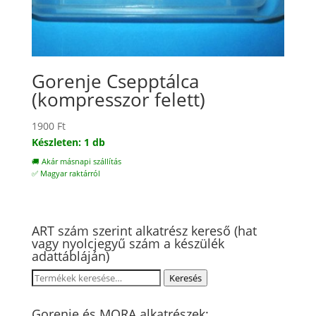
Gorenje Csepptálca
(kompresszor felett)
1900
Ft
Készleten: 1 db
🚚 Akár másnapi szállítás
✅ Magyar raktárról
ART szám szerint alkatrész kereső (hat
vagy nyolcjegyű szám a készülék
adattábláján)
Keresés
Keresés
a
következőre:
Gorenje és MORA alkatrészek: