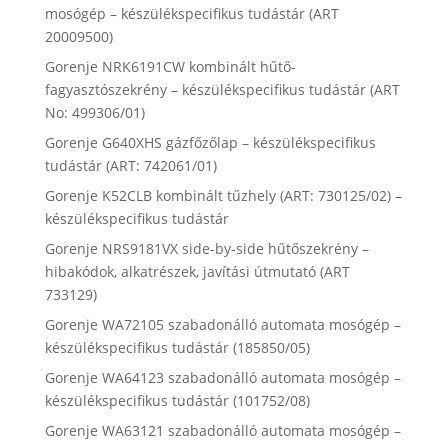
mosógép – készülékspecifikus tudástár (ART
20009500)
Gorenje NRK6191CW kombinált hűtő-
fagyasztószekrény – készülékspecifikus tudástár (ART
No: 499306/01)
Gorenje G640XHS gázfőzőlap – készülékspecifikus
tudástár (ART: 742061/01)
Gorenje K52CLB kombinált tűzhely (ART: 730125/02) –
készülékspecifikus tudástár
Gorenje NRS9181VX side-by-side hűtőszekrény –
hibakódok, alkatrészek, javítási útmutató (ART
733129)
Gorenje WA72105 szabadonálló automata mosógép –
készülékspecifikus tudástár (185850/05)
Gorenje WA64123 szabadonálló automata mosógép –
készülékspecifikus tudástár (101752/08)
Gorenje WA63121 szabadonálló automata mosógép –