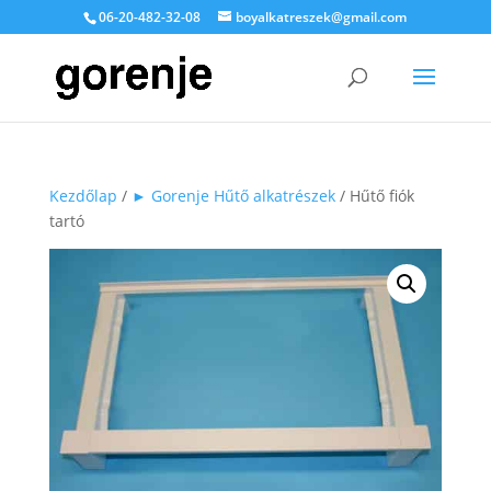
06-20-482-32-08
boyalkatreszek@gmail.com
Kezdőlap
/
► Gorenje Hűtő alkatrészek
/ Hűtő fiók
tartó