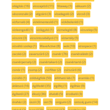
világítás
(16)
visszajelző
(11)
Vitaway
(1)
vákuum
(2)
vászonzsák
(2)
végzáró
(3)
vízadagoló
(2)
vízcső
(3)
vízforraló
(4)
vízkőmentesítő
(1)
vízkőtelenítő
(1)
vízleengedő
(1)
vízlágyító
(1)
vízmelegítő
(8)
vízszelep
(5)
vízszint
(3)
vízszintszabályzó
(1)
víztartály
(5)
vízváltó szelep
(1)
WaveActive
(8)
wok
(10)
xtraspace
(1)
zacskó
(2)
zavarszűrő
(2)
zsanér
(76)
zsanéralátét
(2)
zsanérpersely
(2)
zsanértakaró
(2)
zsanértartó
(2)
zsinór
(1)
zsomp
(2)
zsírfilter
(2)
zsírszűrő
(6)
zsírálló
(1)
zöldségfiók
(50)
állítható láb
(7)
áramlás
(1)
átlátszó
(16)
égőfedél
(35)
égőfej
(1)
égőház
(9)
égőtető
(27)
ékszíj
(36)
élvédő
(5)
érzékelő
(3)
óraház
(2)
úszó
(3)
üst
(5)
üstgumi
(2)
üstszáj gumi
(14)
ütköző
(2)
üveg
(123)
üvegajtó
(17)
üvegbúra
(2)