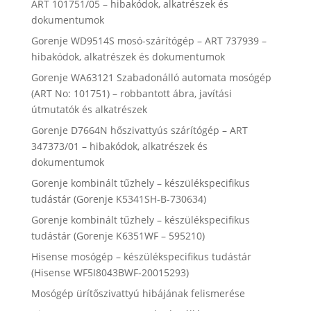
ART 101751/05 – hibakódok, alkatrészek és
dokumentumok
Gorenje WD9514S mosó-szárítógép – ART 737939 –
hibakódok, alkatrészek és dokumentumok
Gorenje WA63121 Szabadonálló automata mosógép
(ART No: 101751) – robbantott ábra, javítási
útmutatók és alkatrészek
Gorenje D7664N hőszivattyús szárítógép – ART
347373/01 – hibakódok, alkatrészek és
dokumentumok
Gorenje kombinált tűzhely – készülékspecifikus
tudástár (Gorenje K5341SH-B-730634)
Gorenje kombinált tűzhely – készülékspecifikus
tudástár (Gorenje K6351WF – 595210)
Hisense mosógép – készülékspecifikus tudástár
(Hisense WF5I8043BWF-20015293)
Mosógép ürítőszivattyú hibájának felismerése