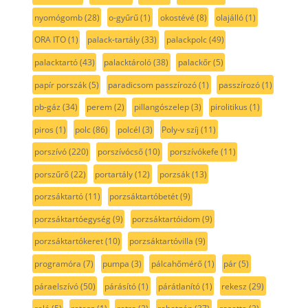
nyomógomb
(28)
o-gyűrű
(1)
okostévé
(8)
olajálló
(1)
ORA ITO
(1)
palack-tartály
(33)
palackpolc
(49)
palacktartó
(43)
palacktároló
(38)
palackőr
(5)
papír porszák
(5)
paradicsom passzírozó
(1)
passzírozó
(1)
pb-gáz
(34)
perem
(2)
pillangószelep
(3)
pirolitikus
(1)
piros
(1)
polc
(86)
polcél
(3)
Poly-v szíj
(11)
porszívó
(220)
porszívócső
(10)
porszívókefe
(11)
porszűrő
(22)
portartály
(12)
porzsák
(13)
porzsáktartó
(11)
porzsáktartóbetét
(9)
porzsáktartóegység
(9)
porzsáktartóidom
(9)
porzsáktartókeret
(10)
porzsáktartóvilla
(9)
programóra
(7)
pumpa
(3)
pálcahőmérő
(1)
pár
(5)
páraelszívó
(50)
párásító
(1)
párátlanító
(1)
rekesz
(29)