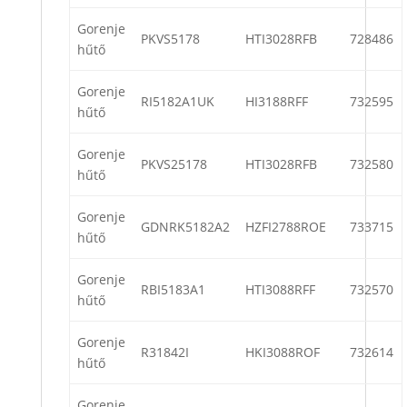
Gorenje
PKVS5178
HTI3028RFB
728486
hűtő
Gorenje
RI5182A1UK
HI3188RFF
732595
hűtő
Gorenje
PKVS25178
HTI3028RFB
732580
hűtő
Gorenje
GDNRK5182A2
HZFI2788ROE
733715
hűtő
Gorenje
RBI5183A1
HTI3088RFF
732570
hűtő
Gorenje
R31842I
HKI3088ROF
732614
hűtő
Gorenje