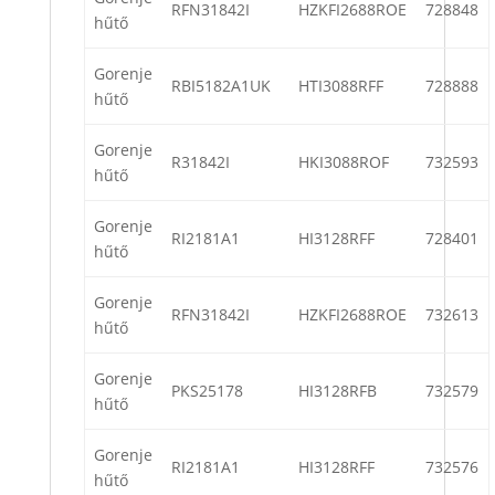
RFN31842I
HZKFI2688ROE
728848
hűtő
Gorenje
RBI5182A1UK
HTI3088RFF
728888
hűtő
Gorenje
R31842I
HKI3088ROF
732593
hűtő
Gorenje
RI2181A1
HI3128RFF
728401
hűtő
Gorenje
RFN31842I
HZKFI2688ROE
732613
hűtő
Gorenje
PKS25178
HI3128RFB
732579
hűtő
Gorenje
RI2181A1
HI3128RFF
732576
hűtő