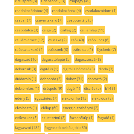
citrusprés
(3)
Crispzone
(13)
csapágy
(40)
csatlakozódoboz
(4)
csatlakozóház
(4)
csatlakozóidom
(1)
csavar
(7)
csavartakaró
(7)
csepptartály
(3)
csepptálca
(3)
csiga
(2)
csillag
(2)
csillámlap
(11)
csillámlemez
(12)
csúszka
(2)
cső
(49)
csőbilincs
(6)
csőcsatlakozó
(4)
csőcsonk
(3)
csőtoldat
(1)
Cyclonic
(7)
dagasztó
(10)
dagasztólapát
(5)
dagasztószár
(8)
dekorcsík
(3)
digitális
(1)
digitális hőmérő
(3)
dióda
(3)
diódaráló
(1)
dobborda
(3)
doboz
(31)
dobtartó
(2)
dobtömítés
(1)
drótpolc
(9)
dugó
(1)
díszléc
(5)
E14
(1)
edény
(5)
egyszintes
(7)
elektronika
(13)
elektróda
(8)
elválasztó
(1)
előlap
(60)
energia szabályzó
(2)
evőeszköz
(5)
ezüst színű
(2)
facsarókúp
(1)
fagadó
(1)
fagyasztó
(182)
fagyasztó belső ajtók
(35)