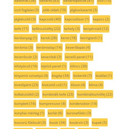
italkorlát
(38)
italtartó
(85)
italtartópolcok
(81)
izzó
(10)
izzó foglalat
(3)
jobb oldali
(10)
jégkockatartó
(3)
jégkészítő
(3)
kapcsoló
(40)
kapcsolósor
(1)
kapocs
(2)
kefe
(11)
kefésszívófej
(22)
kehely
(3)
kenyérsütő
(12)
kenőanyag
(1)
kerek
(28)
keret
(18)
keringtető
(1)
kerámia
(3)
kerámialap
(14)
keverőlapát
(4)
keverőszár
(2)
keverőtál
(3)
kezelő panel
(11)
kifolyócső
(16)
kijelző panel
(1)
kilincs
(30)
kinyomó szivattyú
(4)
kisgép
(34)
kiskerék
(7)
kisállat
(1)
kivetőpánt
(23)
kivezető cső
(1)
klixon
(4)
klíma
(4)
kolbásztöltő
(2)
kombinált kefe
(23)
kombináltszívófej
(22)
komplett
(16)
kompresszor
(4)
kondenzátor
(14)
konyhai mérleg
(1)
korlát
(6)
koronafűtés
(3)
koszorú fűtőszál
(3)
kosár
(34)
kosársín
(3)
kupak
(5)