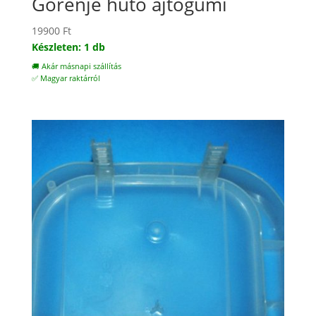
Gorenje hűtő ajtógumi
19900
Ft
Készleten: 1 db
🚚 Akár másnapi szállítás
✅ Magyar raktárról