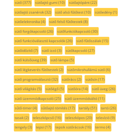
sütő
(377)
sütőajtó gumi
(10)
sütőajtópánt
(22)
sütőajtó zsanérok
(32)
sütő alsó fűtőtest
(10)
sütőedény
(1)
sütőelektronika
(4)
sütő felső fűtőtestek
(8)
sütő forgókapcsoló
(26)
sütőfunkciókapcsoló
(30)
sütő funkcióválasztó kapcsolók
(26)
sütő fűtőszálak
(15)
sütőidőzítő
(7)
sütő izzó
(3)
sütőkapcsoló
(27)
sütő külsőüveg
(39)
sütő lámpa
(5)
sütő légkeverés fűtőtestek
(2)
sütőmikrohullámú sütő
(6)
sütő programválasztó
(32)
sütőrács
(2)
sütősín
(17)
sütő világítás
(5)
sütőégő
(5)
sütőóra
(14)
sütő üveg
(26)
sütő üzemmódkapcsoló
(25)
sütő üzemmódváltó
(11)
sűtő-timer
(4)
sűtőajtó tömítés
(17)
tartály
(51)
tartó
(26)
tasak
(2)
teleszkópcső
(16)
teleszkópos
(20)
televízió
(9)
tengely
(3)
tepsi
(17)
tepsik sütőrácsok
(16)
termo
(4)