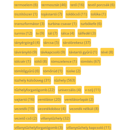
termoelem
(6)
termosztát
(46)
tető
(16)
textil porzsák
(6)
tisztítószer
(1)
tojástartó
(7)
toldócső
(11)
tolóka
(1)
transzformátor
(3)
turbina csavar
(1)
turbókefe
(6)
turmix
(12)
tv
(9)
tál
(7)
tálca
(4)
tálfedél
(3)
tányérgörgő
(4)
tárcsa
(5)
tárolórekesz
(37)
távirányító
(9)
távkapcsoló
(9)
távtartó gyűrű
(1)
tévé
(8)
tölcsér
(1)
töltő
(8)
tömszelence
(1)
tömítés
(67)
tömítőgyűrű
(6)
tömőrúd
(1)
tüske
(2)
tüzhely külsőüveg
(31)
tűzhely
(563)
tűzhelyforgatógomb
(22)
univerzális
(4)
v-szíj
(11)
vajtartó
(16)
ventilátor
(20)
ventilátorlapát
(2)
vezeték
(10)
vezetékdoboz
(4)
vezeték nélküli
(8)
vezető cső
(2)
villanytűzhely
(32)
villanytűzhelyforgatógomb
(3)
villanytűzhely kapcsoló
(11)