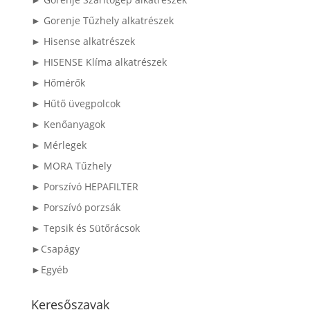
► Gorenje Tűzhely alkatrészek
► Hisense alkatrészek
► HISENSE Klíma alkatrészek
► Hőmérők
► Hűtő üvegpolcok
► Kenőanyagok
► Mérlegek
► MORA Tűzhely
► Porszívó HEPAFILTER
► Porszívó porzsák
► Tepsik és Sütőrácsok
►Csapágy
►Egyéb
Keresőszavak