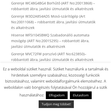
Gorenje WC48G4BG4 Borhűtő (ART No:20013868) –
robbantott ábra, javítási útmutatók és alkatrészek
Gorenje W3D2A854ADS Mosó-szárítógép (Art
No:20011068) – robbantott ábra, javítási útmutatók
és alkatrészek
Hisense WF5I1045BWQ Szabadonálló automata
mosógép (ART No:20015295) – robbantott ábra,
javítási útmutatók és alkatrészek
Gorenje MVC72FW porszívó (ART No:623850)–
robbantott ábra, javítási útmutatók és alkatrészek
Gorenje GI642E90X beépíthető mosogatógép (ART
Ez a weboldal sütiket használ. Sütiket használunk a tartalmak és
No:20011937)- robbantott ábra, házi javítási
hirdetések személyre szabásához, közösségi funkciók
útmutatók, és alkatrészek
biztosításához, valamint weboldalforgalmunk elemzéséhez. A
► Gorenje kenyérsütő gépek robbantott ábrái,
weboldalon való böngészés folytatásával Ön hozzájárul a sütik
alkatrész keresési listák
használatához.
Elfogadom
Elutasítom
► Beépíthető gáz főzőlapok műszaki rajzai,
Tudjon meg többet!
használati útmutatói és alkatrész keresési listái