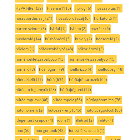
HEPA Filter
(39)
Hisense
(115)
horog
(6)
hosszabítás
(1)
hosszbordás szíj
(21)
hosszbordásszíj
(6)
hurkatöltő
(1)
három szintes
(3)
hátfal
(1)
hátlap
(2)
házrész
(6)
húsdaráló
(14)
húshőmérő
(3)
hüvely
(2)
hőcserélő
(2)
hőelem
(1)
hőfokszabályzó
(48)
hőkorlátozó
(3)
hőmérsékletszabályozó
(13)
hőmérsékletszabályzó
(15)
hőmérő
(8)
hőállógumi
(9)
hőálló izzó
(4)
hőállóüveg
(18)
hőérzékelő
(17)
hűtő
(634)
hűtőajtó-tartozék
(69)
hűtőajtó fogantyúk
(23)
hűtőajtógumi
(77)
hűtőajtógumik
(46)
hűtőajtópolc
(66)
hűtőajtótömítés
(76)
hűtő hőmérő
(2)
hűtőszekrény
(345)
hűtő üvegpolcok
(85)
idegentest csapda
(4)
idom
(1)
illatrúd
(2)
indító
(1)
inox
(56)
inox gombok
(42)
ionizáló kapcsoló
(1)