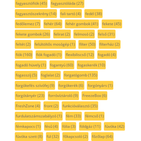
fagyasztófiók
(45)
fagyasztóláda
(27)
fagyasztószekrény
(14)
fali tartó
(4)
fedél
(38)
fedőlemez
(7)
fehér
(64)
fehér gombok
(41)
fekete
(45)
fekete gombok
(26)
felirat
(2)
felmosó
(2)
felső
(31)
feltét
(2)
felültöltős mosógép
(1)
filter
(50)
filterház
(2)
fiók
(160)
fiók fogadó
(1)
flexibiliscső
(12)
fogadó
(4)
fogadó hüvely
(1)
fogantyú
(60)
fogaskerék
(10)
fogasszíj
(5)
foglalat
(2)
forgatógomb
(135)
forgókefés szívófej
(9)
forgókerék
(6)
forgónyárs
(1)
forgótányér
(23)
forróvíztároló
(9)
FreezeBox
(6)
FreshZone
(4)
front
(2)
funkcióválasztó
(35)
furdulatszámszabályzó
(1)
fém
(33)
fémcső
(1)
fémkapocs
(1)
fésű
(4)
fólia
(3)
földgáz
(11)
fúvóka
(42)
fúvóka szett
(8)
fül
(32)
főkapcsoló
(2)
főzőlap
(64)