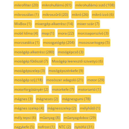
mikrofilter
(20)
mikrohullámú
(61)
mikrohullámú sütő
(108)
mikroszálas
(1)
mikroszűrő
(20)
mikró
(26)
mikró izzó
(6)
MixBox
(1)
mixergép alkatrész
(14)
mixer szár
(7)
mobil klíma
(4)
mop
(1)
mora
(22)
morzsaporszívó
(3)
morzsatálca
(1)
mosogatógép
(204)
mososzaritogep
(5)
mosógép alkatrész
(280)
mosógépcső
(3)
mosógép fűtőszál
(7)
Mosógép leeresztő szivattyú
(6)
mosógépszelep
(3)
mosógépszénkefe
(9)
mosógép szíj
(18)
mosószer adagoló
(21)
motor
(29)
motorforgótányér
(2)
motorkefe
(7)
motortartó
(1)
mágnes
(3)
mágneses
(2)
mágnesgumi
(78)
mágnes szelep
(4)
mágnesszelep
(2)
mélyhűtő
(1)
mély tepsi
(6)
műanyag
(8)
műanyagdoboz
(29)
nagykefe
(5)
nofrost
(1)
NTC
(2)
nyitófül
(31)