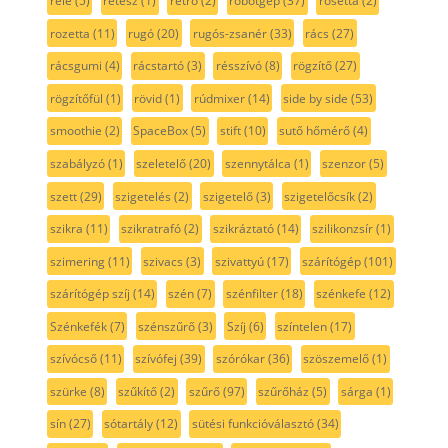
relé
(5)
retesz
(1)
retro
(2)
robotgép
(37)
rosetta
(2)
rozetta
(11)
rugó
(20)
rugós-zsanér
(33)
rács
(27)
rácsgumi
(4)
rácstartó
(3)
résszívó
(8)
rögzítő
(27)
rögzítőfül
(1)
rövid
(1)
rúdmixer
(14)
side by side
(53)
smoothie
(2)
SpaceBox
(5)
stift
(10)
sutő hőmérő
(4)
szabályzó
(1)
szeletelő
(20)
szennytálca
(1)
szenzor
(5)
szett
(29)
szigetelés
(2)
szigetelő
(3)
szigetelőcsík
(2)
szikra
(11)
szikratrafó
(2)
szikráztató
(14)
szilikonzsír
(1)
szimering
(11)
szivacs
(3)
szivattyú
(17)
szárítógép
(101)
szárítógép szíj
(14)
szén
(7)
szénfilter
(18)
szénkefe
(12)
Szénkefék
(7)
szénszűrő
(3)
Szíj
(6)
színtelen
(17)
szívócső
(11)
szívófej
(39)
szórókar
(36)
szöszemelő
(1)
szürke
(8)
szűkítő
(2)
szűrő
(97)
szűrőház
(5)
sárga
(1)
sín
(27)
sótartály
(12)
sütési funkcióválasztó
(34)