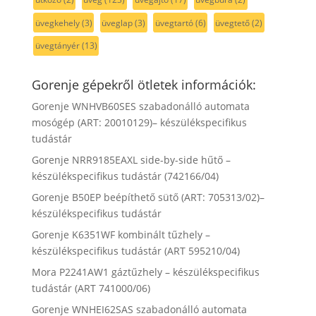
üvegkehely
(3)
üveglap
(3)
üvegtartó
(6)
üvegtető
(2)
üvegtányér
(13)
Gorenje gépekről ötletek információk:
Gorenje WNHVB60SES szabadonálló automata
mosógép (ART: 20010129)– készülékspecifikus
tudástár
Gorenje NRR9185EAXL side-by-side hűtő –
készülékspecifikus tudástár (742166/04)
Gorenje B50EP beépíthető sütő (ART: 705313/02)–
készülékspecifikus tudástár
Gorenje K6351WF kombinált tűzhely –
készülékspecifikus tudástár (ART 595210/04)
Mora P2241AW1 gáztűzhely – készülékspecifikus
tudástár (ART 741000/06)
Gorenje WNHEI62SAS szabadonálló automata