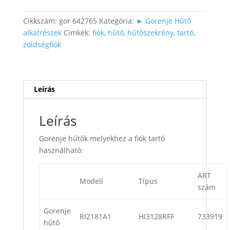
mennyiség
Cikkszám:
gor 642765
Kategória:
► Gorenje Hűtő
alkatrészek
Címkék:
fiók
,
hűtő
,
hűtőszekrény
,
tartó
,
zöldségfiók
Leírás
Leírás
Gorenje hűtők melyekhez a fiók tartó
használható:
ART
Modell
Típus
szám
Gorenje
RI2181A1
HI3128RFF
733919
hűtő