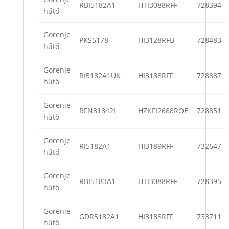
RBI5182A1
HTI3088RFF
728394
hűtő
Gorenje
PKS5178
HI3128RFB
728483
hűtő
Gorenje
RI5182A1UK
HI3188RFF
728887
hűtő
Gorenje
RFN31842I
HZKFI2688ROE
728851
hűtő
Gorenje
RI5182A1
HI3189RFF
732647
hűtő
Gorenje
RBI5183A1
HTI3088RFF
728395
hűtő
Gorenje
GDR5182A1
HI3188RFF
733711
hűtő