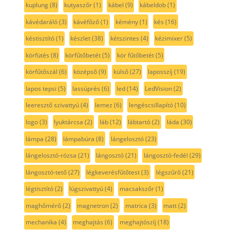
kuplung
(8)
kutyaszőr
(1)
kábel
(9)
kábeldob
(1)
kávédaráló
(3)
kávéfőző
(1)
kémény
(1)
kés
(16)
késtisztító
(1)
készlet
(38)
kétszintes
(4)
kézimixer
(5)
körfütés
(8)
körfűtőbetét
(5)
kör fűtőbetét
(5)
körfűtőszál
(6)
középső
(9)
külső
(27)
laposszíj
(19)
lapos tepsi
(5)
lassúprés
(6)
led
(14)
LedVision
(2)
leeresztő szivattyú
(4)
lemez
(6)
lengéscsillapító
(10)
logo
(3)
lyuktárcsa
(2)
láb
(12)
lábtartó
(2)
láda
(30)
lámpa
(28)
lámpabúra
(8)
lángelosztó
(23)
lángelosztó-rózsa
(21)
lángosztó
(21)
lángosztó-fedél
(29)
lángosztó-tető
(27)
légkeverésfűtőtest
(3)
légszűrő
(21)
légtisztító
(2)
lúgszivattyú
(4)
macsakszőr
(1)
maghőmérő
(2)
magnetron
(2)
matrica
(3)
matt
(2)
mechanika
(4)
meghajtás
(6)
meghajtószíj
(18)