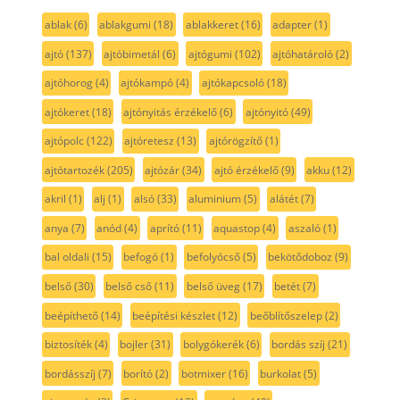
ablak
(6)
ablakgumi
(18)
ablakkeret
(16)
adapter
(1)
ajtó
(137)
ajtóbimetál
(6)
ajtógumi
(102)
ajtóhatároló
(2)
ajtóhorog
(4)
ajtókampó
(4)
ajtókapcsoló
(18)
ajtókeret
(18)
ajtónyitás érzékelő
(6)
ajtónyitó
(49)
ajtópolc
(122)
ajtóretesz
(13)
ajtórögzítő
(1)
ajtótartozék
(205)
ajtózár
(34)
ajtó érzékelő
(9)
akku
(12)
akril
(1)
alj
(1)
alsó
(33)
aluminium
(5)
alátét
(7)
anya
(7)
anód
(4)
aprító
(11)
aquastop
(4)
aszaló
(1)
bal oldali
(15)
befogó
(1)
befolyócső
(5)
bekötődoboz
(9)
belső
(30)
belső cső
(11)
belső üveg
(17)
betét
(7)
beépíthető
(14)
beépítési készlet
(12)
beőblítőszelep
(2)
biztosíték
(4)
bojler
(31)
bolygókerék
(6)
bordás szíj
(21)
bordásszíj
(7)
borító
(2)
botmixer
(16)
burkolat
(5)