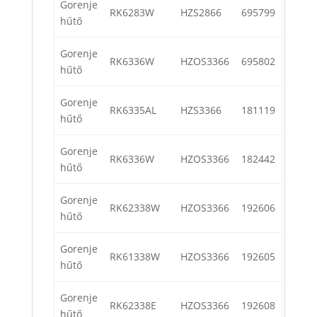
Gorenje
RK6283W
HZS2866
695799
hűtő
Gorenje
RK6336W
HZOS3366
695802
hűtő
Gorenje
RK6335AL
HZS3366
181119
hűtő
Gorenje
RK6336W
HZOS3366
182442
hűtő
Gorenje
RK62338W
HZOS3366
192606
hűtő
Gorenje
RK61338W
HZOS3366
192605
hűtő
Gorenje
RK62338E
HZOS3366
192608
hűtő