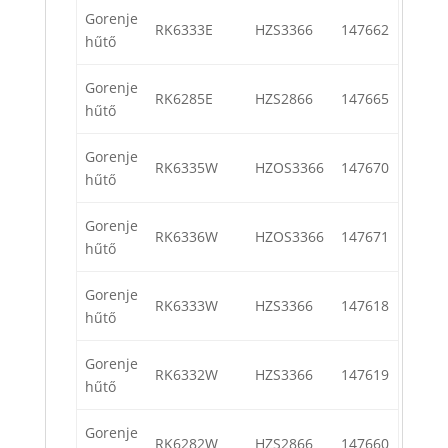
Gorenje
RK6333E
HZS3366
147662
hűtő
Gorenje
RK6285E
HZS2866
147665
hűtő
Gorenje
RK6335W
HZOS3366
147670
hűtő
Gorenje
RK6336W
HZOS3366
147671
hűtő
Gorenje
RK6333W
HZS3366
147618
hűtő
Gorenje
RK6332W
HZS3366
147619
hűtő
Gorenje
RK6282W
HZS2866
147660