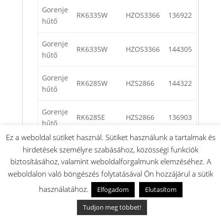
Gorenje
RK6335W
HZOS3366
136922
hűtő
Gorenje
RK6335W
HZOS3366
144305
hűtő
Gorenje
RK6285W
HZS2866
144322
hűtő
Gorenje
RK6285E
HZS2866
136903
hűtő
Ez a weboldal sütiket használ. Sütiket használunk a tartalmak és
Gorenje
hirdetések személyre szabásához, közösségi funkciók
RK6337E
HZOS3366
136902
hűtő
biztosításához, valamint weboldalforgalmunk elemzéséhez. A
weboldalon való böngészés folytatásával Ön hozzájárul a sütik
Gorenje
RK6285W
HZS2866
132869
használatához.
Elfogadom
Elutasítom
hűtő
Tudjon meg többet!
Gorenje
RK6333B
HZS3366
106898