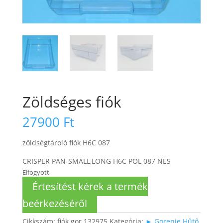
Zöldséges fiók
27900
Ft
zöldségtároló fiók H6C 087
CRISPER PAN-SMALL,LONG H6C POL 087 NES
Elfogyott
Értesítést kérek a termék
beérkezéséről
Cikkszám:
fiók gor 132975
Kategória:
► Gorenje Hűtő