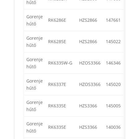
hűtő
Gorenje
RK6286E
HZS2866
147661
hűtő
Gorenje
RK6285E
HZS2866
145022
hűtő
Gorenje
RK6335W-G
HZOS3366
146346
hűtő
Gorenje
RK6337E
HZOS3366
145020
hűtő
Gorenje
RK6335E
HZS3366
145005
hűtő
Gorenje
RK6335E
HZS3366
140036
hűtő