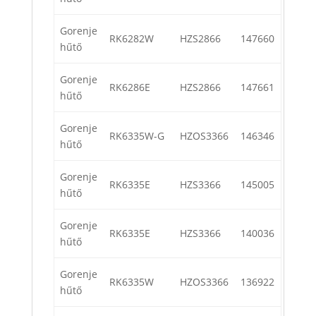
Gorenje
RK6282W
HZS2866
147660
hűtő
Gorenje
RK6286E
HZS2866
147661
hűtő
Gorenje
RK6335W-G
HZOS3366
146346
hűtő
Gorenje
RK6335E
HZS3366
145005
hűtő
Gorenje
RK6335E
HZS3366
140036
hűtő
Gorenje
RK6335W
HZOS3366
136922
hűtő