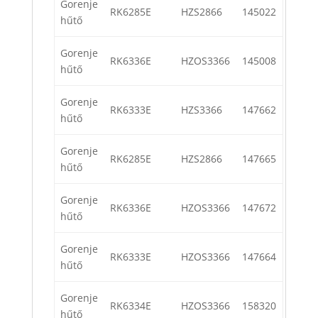
Gorenje
RK6285E
HZS2866
145022
hűtő
Gorenje
RK6336E
HZOS3366
145008
hűtő
Gorenje
RK6333E
HZS3366
147662
hűtő
Gorenje
RK6285E
HZS2866
147665
hűtő
Gorenje
RK6336E
HZOS3366
147672
hűtő
Gorenje
RK6333E
HZOS3366
147664
hűtő
Gorenje
RK6334E
HZOS3366
158320
hűtő