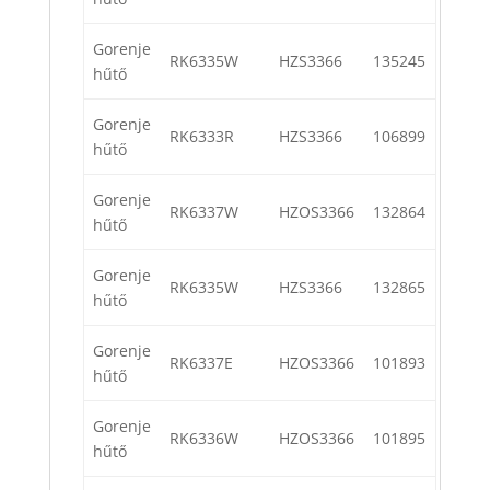
Gorenje
RK6335W
HZS3366
135245
hűtő
Gorenje
RK6333R
HZS3366
106899
hűtő
Gorenje
RK6337W
HZOS3366
132864
hűtő
Gorenje
RK6335W
HZS3366
132865
hűtő
Gorenje
RK6337E
HZOS3366
101893
hűtő
Gorenje
RK6336W
HZOS3366
101895
hűtő