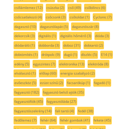
csillámlemez
(12)
csúszka
(2)
cső
(49)
csőbilincs
(6)
csőcsatlakozó
(4)
csőcsonk
(3)
csőtoldat
(1)
Cyclonic
(7)
dagasztó
(10)
dagasztólapát
(5)
dagasztószár
(8)
dekorcsík
(3)
digitális
(1)
digitális hőmérő
(3)
dióda
(3)
diódaráló
(1)
dobborda
(3)
doboz
(31)
dobtartó
(2)
dobtömítés
(1)
drótpolc
(9)
dugó
(1)
díszléc
(5)
E14
(1)
edény
(5)
egyszintes
(7)
elektronika
(13)
elektróda
(8)
elválasztó
(1)
előlap
(60)
energia szabályzó
(2)
evőeszköz
(5)
ezüst színű
(2)
facsarókúp
(1)
fagadó
(1)
fagyasztó
(182)
fagyasztó belső ajtók
(35)
fagyasztófiók
(45)
fagyasztóláda
(27)
fagyasztószekrény
(14)
fali tartó
(4)
fedél
(38)
fedőlemez
(7)
fehér
(64)
fehér gombok
(41)
fekete
(45)