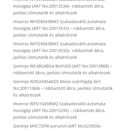
mosógép (ART No:20013534)– robbantott ábra,
javítási útmutatók és alkatrészek
Hisense WF3S8043BW3 Szabadonálló automata
mosógép (ART No:20013533) – robbantott ábra,
javítási útmutatók és alkatrészek
Hisense WF3S9043BW3 Szabadonálló automata
mosógép (ART No:20013532)– robbantott ábra,
javítási útmutatók és alkatrészek
Gorenje WC48G4BG4 Borhűtő (ART No:20013868) –
robbantott ábra, javítási útmutatók és alkatrészek
Gorenje W3D2A854ADS Mosó-szárítógép (Art
No:20011068) – robbantott ábra, javítási útmutatók
és alkatrészek
Hisense WF5I1045BWQ Szabadonálló automata
mosógép (ART No:20015295) – robbantott ábra,
javítási útmutatók és alkatrészek
Gorenje MVC72FW porszívó (ART No:623850)–