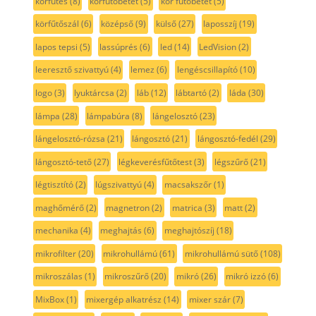
körfütés
(8)
körfűtőbetét
(5)
kör fűtőbetét
(5)
körfűtőszál
(6)
középső
(9)
külső
(27)
laposszíj
(19)
lapos tepsi
(5)
lassúprés
(6)
led
(14)
LedVision
(2)
leeresztő szivattyú
(4)
lemez
(6)
lengéscsillapító
(10)
logo
(3)
lyuktárcsa
(2)
láb
(12)
lábtartó
(2)
láda
(30)
lámpa
(28)
lámpabúra
(8)
lángelosztó
(23)
lángelosztó-rózsa
(21)
lángosztó
(21)
lángosztó-fedél
(29)
lángosztó-tető
(27)
légkeverésfűtőtest
(3)
légszűrő
(21)
légtisztító
(2)
lúgszivattyú
(4)
macsakszőr
(1)
maghőmérő
(2)
magnetron
(2)
matrica
(3)
matt
(2)
mechanika
(4)
meghajtás
(6)
meghajtószíj
(18)
mikrofilter
(20)
mikrohullámú
(61)
mikrohullámú sütő
(108)
mikroszálas
(1)
mikroszűrő
(20)
mikró
(26)
mikró izzó
(6)
MixBox
(1)
mixergép alkatrész
(14)
mixer szár
(7)