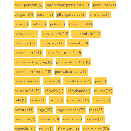
papír porszák
(5)
paradicsom passzírozó
(1)
passzírozó
(1)
pb-gáz
(34)
perem
(2)
pillangószelep
(3)
pirolitikus
(1)
piros
(1)
polc
(86)
polcél
(3)
Poly-v szíj
(11)
porszívó
(220)
porszívócső
(10)
porszívókefe
(11)
porszűrő
(22)
portartály
(12)
porzsák
(13)
porzsáktartó
(11)
porzsáktartóbetét
(9)
porzsáktartóegység
(9)
porzsáktartóidom
(9)
porzsáktartókeret
(10)
porzsáktartóvilla
(9)
programóra
(7)
pumpa
(3)
pálcahőmérő
(1)
pár
(5)
páraelszívó
(50)
párásító
(1)
párátlanító
(1)
rekesz
(29)
relé
(5)
retesz
(1)
retro
(2)
robotgép
(37)
rosetta
(2)
rozetta
(11)
rugó
(20)
rugós-zsanér
(33)
rács
(27)
rácsgumi
(4)
rácstartó
(3)
résszívó
(8)
rögzítő
(27)
rögzítőfül
(1)
rövid
(1)
rúdmixer
(14)
side by side
(53)