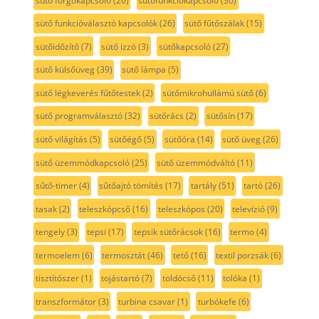
sütő forgókapcsoló
(26)
sütőfunkciókapcsoló
(30)
sütő funkcióválasztó kapcsolók
(26)
sütő fűtőszálak
(15)
sütőidőzítő
(7)
sütő izzó
(3)
sütőkapcsoló
(27)
sütő külsőüveg
(39)
sütő lámpa
(5)
sütő légkeverés fűtőtestek
(2)
sütőmikrohullámú sütő
(6)
sütő programválasztó
(32)
sütőrács
(2)
sütősín
(17)
sütő világítás
(5)
sütőégő
(5)
sütőóra
(14)
sütő üveg
(26)
sütő üzemmódkapcsoló
(25)
sütő üzemmódváltó
(11)
sűtő-timer
(4)
sűtőajtó tömítés
(17)
tartály
(51)
tartó
(26)
tasak
(2)
teleszkópcső
(16)
teleszkópos
(20)
televízió
(9)
tengely
(3)
tepsi
(17)
tepsik sütőrácsok
(16)
termo
(4)
termoelem
(6)
termosztát
(46)
tető
(16)
textil porzsák
(6)
tisztítószer
(1)
tojástartó
(7)
toldócső
(11)
tolóka
(1)
transzformátor
(3)
turbina csavar
(1)
turbókefe
(6)