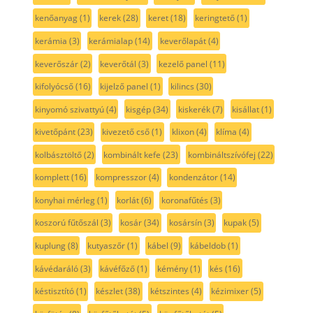
kenőanyag
(1)
kerek
(28)
keret
(18)
keringtető
(1)
kerámia
(3)
kerámialap
(14)
keverőlapát
(4)
keverőszár
(2)
keverőtál
(3)
kezelő panel
(11)
kifolyócső
(16)
kijelző panel
(1)
kilincs
(30)
kinyomó szivattyú
(4)
kisgép
(34)
kiskerék
(7)
kisállat
(1)
kivetőpánt
(23)
kivezető cső
(1)
klixon
(4)
klíma
(4)
kolbásztöltő
(2)
kombinált kefe
(23)
kombináltszívófej
(22)
komplett
(16)
kompresszor
(4)
kondenzátor
(14)
konyhai mérleg
(1)
korlát
(6)
koronafűtés
(3)
koszorú fűtőszál
(3)
kosár
(34)
kosársín
(3)
kupak
(5)
kuplung
(8)
kutyaszőr
(1)
kábel
(9)
kábeldob
(1)
kávédaráló
(3)
kávéfőző
(1)
kémény
(1)
kés
(16)
késtisztító
(1)
készlet
(38)
kétszintes
(4)
kézimixer
(5)