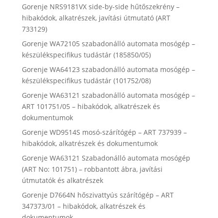
Gorenje NRS9181VX side-by-side hűtőszekrény –
hibakódok, alkatrészek, javítási útmutató (ART
733129)
Gorenje WA72105 szabadonálló automata mosógép –
készülékspecifikus tudástár (185850/05)
Gorenje WA64123 szabadonálló automata mosógép –
készülékspecifikus tudástár (101752/08)
Gorenje WA63121 szabadonálló automata mosógép –
ART 101751/05 – hibakódok, alkatrészek és
dokumentumok
Gorenje WD9514S mosó-szárítógép – ART 737939 –
hibakódok, alkatrészek és dokumentumok
Gorenje WA63121 Szabadonálló automata mosógép
(ART No: 101751) – robbantott ábra, javítási
útmutatók és alkatrészek
Gorenje D7664N hőszivattyús szárítógép – ART
347373/01 – hibakódok, alkatrészek és
dokumentumok