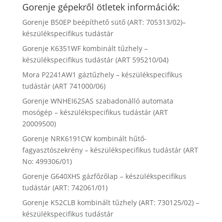
Gorenje gépekről ötletek információk:
Gorenje B50EP beépíthető sütő (ART: 705313/02)–
készülékspecifikus tudástár
Gorenje K6351WF kombinált tűzhely –
készülékspecifikus tudástár (ART 595210/04)
Mora P2241AW1 gáztűzhely – készülékspecifikus
tudástár (ART 741000/06)
Gorenje WNHEI62SAS szabadonálló automata
mosógép – készülékspecifikus tudástár (ART
20009500)
Gorenje NRK6191CW kombinált hűtő-
fagyasztószekrény – készülékspecifikus tudástár (ART
No: 499306/01)
Gorenje G640XHS gázfőzőlap – készülékspecifikus
tudástár (ART: 742061/01)
Gorenje K52CLB kombinált tűzhely (ART: 730125/02) –
készülékspecifikus tudástár