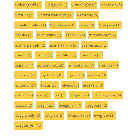
vízleengedő
(1)
vízlágyító
(1)
vízmelegítő
(8)
vízszelep
(5)
vízszint
(3)
vízszintszabályzó
(1)
víztartály
(5)
vízváltó szelep
(1)
WaveActive
(8)
wok
(10)
xtraspace
(1)
zacskó
(2)
zavarszűrő
(2)
zsanér
(76)
zsanéralátét
(2)
zsanérpersely
(2)
zsanértakaró
(2)
zsanértartó
(2)
zsinór
(1)
zsomp
(2)
zsírfilter
(2)
zsírszűrő
(6)
zsírálló
(1)
zöldségfiók
(50)
állítható láb
(7)
áramlás
(1)
átlátszó
(16)
égőfedél
(35)
égőfej
(1)
égőház
(9)
égőtető
(27)
ékszíj
(36)
élvédő
(5)
érzékelő
(3)
óraház
(2)
úszó
(3)
üst
(5)
üstgumi
(2)
üstszáj gumi
(14)
ütköző
(2)
üveg
(123)
üvegajtó
(17)
üvegbúra
(2)
üvegkehely
(3)
üveglap
(3)
üvegtartó
(6)
üvegtető
(2)
üvegtányér
(13)