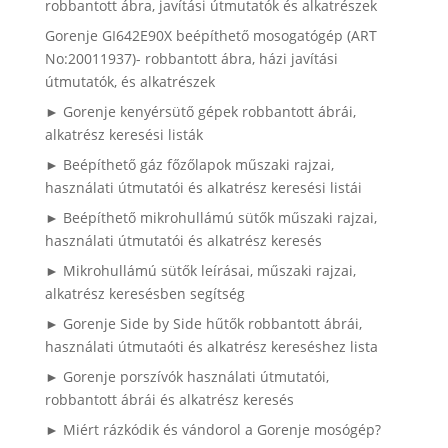
robbantott ábra, javítási útmutatók és alkatrészek
Gorenje GI642E90X beépíthető mosogatógép (ART
No:20011937)- robbantott ábra, házi javítási
útmutatók, és alkatrészek
► Gorenje kenyérsütő gépek robbantott ábrái,
alkatrész keresési listák
► Beépíthető gáz főzőlapok műszaki rajzai,
használati útmutatói és alkatrész keresési listái
► Beépíthető mikrohullámú sütők műszaki rajzai,
használati útmutatói és alkatrész keresés
► Mikrohullámú sütők leírásai, műszaki rajzai,
alkatrész keresésben segítség
► Gorenje Side by Side hűtők robbantott ábrái,
használati útmutaóti és alkatrész kereséshez lista
► Gorenje porszívók használati útmutatói,
robbantott ábrái és alkatrész keresés
► Miért rázkódik és vándorol a Gorenje mosógép?