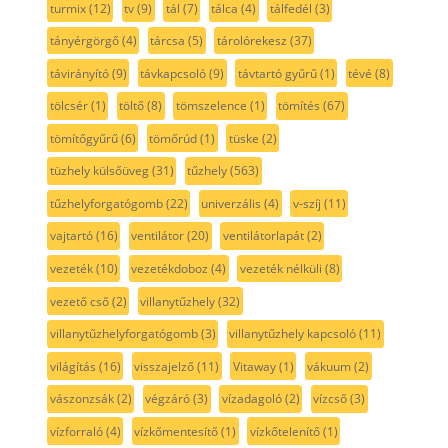
turmix
(12)
tv
(9)
tál
(7)
tálca
(4)
tálfedél
(3)
tányérgörgő
(4)
tárcsa
(5)
tárolórekesz
(37)
távirányító
(9)
távkapcsoló
(9)
távtartó gyűrű
(1)
tévé
(8)
tölcsér
(1)
töltő
(8)
tömszelence
(1)
tömítés
(67)
tömítőgyűrű
(6)
tömőrúd
(1)
tüske
(2)
tüzhely külsőüveg
(31)
tűzhely
(563)
tűzhelyforgatógomb
(22)
univerzális
(4)
v-szíj
(11)
vajtartó
(16)
ventilátor
(20)
ventilátorlapát
(2)
vezeték
(10)
vezetékdoboz
(4)
vezeték nélküli
(8)
vezető cső
(2)
villanytűzhely
(32)
villanytűzhelyforgatógomb
(3)
villanytűzhely kapcsoló
(11)
világítás
(16)
visszajelző
(11)
Vitaway
(1)
vákuum
(2)
vászonzsák
(2)
végzáró
(3)
vízadagoló
(2)
vízcső
(3)
vízforraló
(4)
vízkőmentesítő
(1)
vízkőtelenítő
(1)