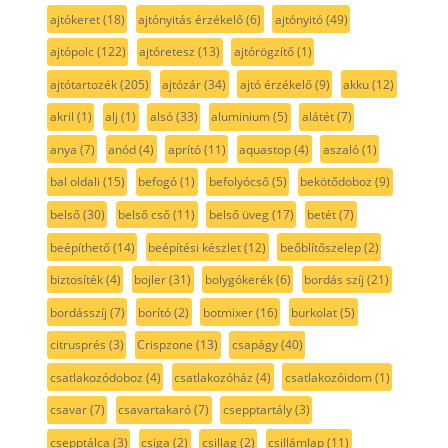
ajtókeret
(18)
ajtónyitás érzékelő
(6)
ajtónyitó
(49)
ajtópolc
(122)
ajtóretesz
(13)
ajtórögzítő
(1)
ajtótartozék
(205)
ajtózár
(34)
ajtó érzékelő
(9)
akku
(12)
akril
(1)
alj
(1)
alsó
(33)
aluminium
(5)
alátét
(7)
anya
(7)
anód
(4)
aprító
(11)
aquastop
(4)
aszaló
(1)
bal oldali
(15)
befogó
(1)
befolyócső
(5)
bekötődoboz
(9)
belső
(30)
belső cső
(11)
belső üveg
(17)
betét
(7)
beépíthető
(14)
beépítési készlet
(12)
beőblítőszelep
(2)
biztosíték
(4)
bojler
(31)
bolygókerék
(6)
bordás szíj
(21)
bordásszíj
(7)
borító
(2)
botmixer
(16)
burkolat
(5)
citrusprés
(3)
Crispzone
(13)
csapágy
(40)
csatlakozódoboz
(4)
csatlakozóház
(4)
csatlakozóidom
(1)
csavar
(7)
csavartakaró
(7)
csepptartály
(3)
csepptálca
(3)
csiga
(2)
csillag
(2)
csillámlap
(11)