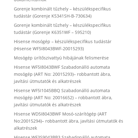
Gorenje kombinált tűzhely – készülékspecifikus
tudástár (Gorenje K5341SH-B-730634)
Gorenje kombinált tűzhely – készülékspecifikus
tudástár (Gorenje K6351WF – 595210)
Hisense mosógép – készülékspecifikus tudástár
(Hisense WF5I8043BWF-20015293)
Mosógép ürítőszivattyú hibájának felismerése
Hisense WF5I8043BWF Szabadonálló automata
mosógép (ART No: 20015293)– robbantott ábra,
javítási útmutatók és alkatrészek
Hisense WF5I1045BBQ Szabadonálló automata
mosógép (ART No: 20016652) – robbantott ábra,
javítási útmutatók és alkatrészek
Hisense WD5I8043BWF Mosó-szárítógép (ART
No:20015294)– robbantott ábra, javítási útmutatók és
alkatrészek
Hisense WF3S9043BB3 Szabadonálló automata