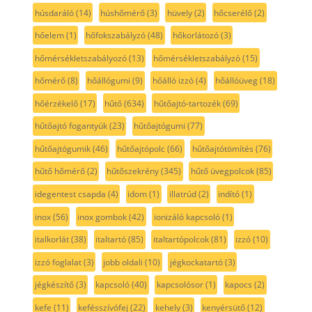
húsdaráló
(14)
húshőmérő
(3)
hüvely
(2)
hőcserélő
(2)
hőelem
(1)
hőfokszabályzó
(48)
hőkorlátozó
(3)
hőmérsékletszabályozó
(13)
hőmérsékletszabályzó
(15)
hőmérő
(8)
hőállógumi
(9)
hőálló izzó
(4)
hőállóüveg
(18)
hőérzékelő
(17)
hűtő
(634)
hűtőajtó-tartozék
(69)
hűtőajtó fogantyúk
(23)
hűtőajtógumi
(77)
hűtőajtógumik
(46)
hűtőajtópolc
(66)
hűtőajtótömítés
(76)
hűtő hőmérő
(2)
hűtőszekrény
(345)
hűtő üvegpolcok
(85)
idegentest csapda
(4)
idom
(1)
illatrúd
(2)
indító
(1)
inox
(56)
inox gombok
(42)
ionizáló kapcsoló
(1)
italkorlát
(38)
italtartó
(85)
italtartópolcok
(81)
izzó
(10)
izzó foglalat
(3)
jobb oldali
(10)
jégkockatartó
(3)
jégkészítő
(3)
kapcsoló
(40)
kapcsolósor
(1)
kapocs
(2)
kefe
(11)
kefésszívófej
(22)
kehely
(3)
kenyérsütő
(12)