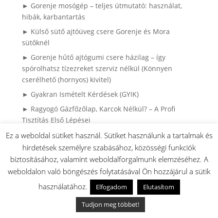
► Gorenje mosógép – teljes útmutató: használat,
hibák, karbantartás
► Külső sütő ajtóüveg csere Gorenje és Mora
sütőknél
► Gorenje hűtő ajtógumi csere házilag – így
spórolhatsz tízezreket szerviz nélkül (Könnyen
cserélhető (hornyos) kivitel)
► Gyakran Ismételt Kérdések (GYIK)
► Ragyogó Gázfőzőlap, Karcok Nélkül? – A Profi
Tisztítás Első Lépései
► HISENSE / GORENJE klíma robbantott ábrák
Ez a weboldal sütiket használ. Sütiket használunk a tartalmak és
hirdetések személyre szabásához, közösségi funkciók
► Gorenje bojler robbantott ábrák, és használati
biztosításához, valamint weboldalforgalmunk elemzéséhez. A
utasítások
weboldalon való böngészés folytatásával Ön hozzájárul a sütik
► Miért károsodnak a ruhák mosás közben? – Mosási
hibák és megoldásaik
használatához.
Elfogadom
Elutasítom
► Mosási Katasztrófák: Így Mentsd meg a Ruháidat!
Tudjon meg többet!
► 4 sütési hiba ami lehet hogy nem sütő