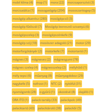
mobil klíma
(4)
mop
(1)
mora
(22)
morzsaporszívó
(3)
morzsatálca
(1)
mosogatógép
(204)
mososzaritogep
(5)
mosógép alkatrész
(280)
mosógépcső
(3)
mosógép fűtőszál
(7)
Mosógép leeresztő szivattyú
(6)
mosógépszelep
(3)
mosógépszénkefe
(9)
mosógép szíj
(18)
mosószer adagoló
(21)
motor
(29)
motorforgótányér
(2)
motorkefe
(7)
motortartó
(1)
mágnes
(3)
mágneses
(2)
mágnesgumi
(78)
mágnes szelep
(4)
mágnesszelep
(2)
mélyhűtő
(1)
mély tepsi
(6)
műanyag
(8)
műanyagdoboz
(29)
nagykefe
(5)
nofrost
(1)
NTC
(2)
nyitófül
(31)
nyomógomb
(28)
o-gyűrű
(1)
okostévé
(8)
olajálló
(1)
ORA ITO
(1)
palack-tartály
(33)
palackpolc
(49)
palacktartó
(43)
palacktároló
(38)
palackőr
(5)