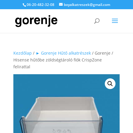
06-20-482-32-08
boyalkatreszek@gmail.com
Kezdőlap
/
► Gorenje Hűtő alkatrészek
/ Gorenje /
Hisense hűtőbe zöldségtároló fiók CrispZone
felirattal