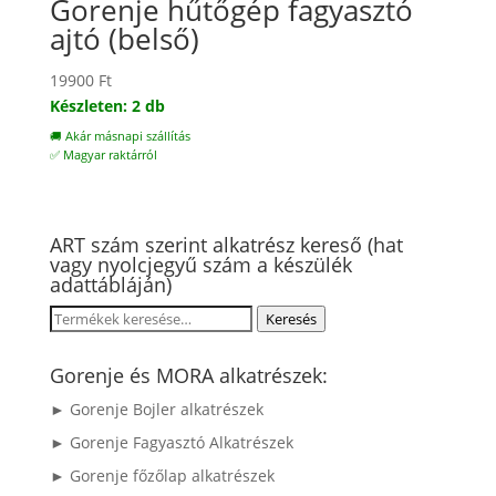
Gorenje hűtőgép fagyasztó
ajtó (belső)
19900
Ft
Készleten: 2 db
🚚 Akár másnapi szállítás
✅ Magyar raktárról
ART szám szerint alkatrész kereső (hat
vagy nyolcjegyű szám a készülék
adattábláján)
Keresés
Keresés
a
következőre:
Gorenje és MORA alkatrészek:
► Gorenje Bojler alkatrészek
► Gorenje Fagyasztó Alkatrészek
► Gorenje főzőlap alkatrészek