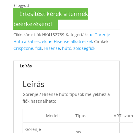
Elfogyott
Értesítést kérek a termék
beérkezéséről
Cikkszám:
fiók HK4152789
Kategóriák:
► Gorenje
Hűtő alkatrészek
,
► Hisense alkatrészek
Címkék:
Crispzone
,
fiók
,
Hisense
,
hűtő
,
zöldségfiók
Leírás
Leírás
Gorenje / Hisense hűtő típusok melyekhez a
fiók használható:
Modell
Típus
ART szám
Gorenje
RD-