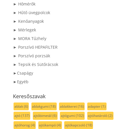
► Hőmérők
► Hűtő üvegpolcok
► Kenőanyagok
► Mérlegek
► MORA Tűzhely
► Porszívó HEPAFILTER
► Porszívó porzsák
► Tepsik és Sütőrácsok
►Csapágy
►Egyéb
Keresőszavak
ablak
(6)
ablakgumi
(18)
ablakkeret
(16)
adapter
(1)
ajtó
(137)
ajtóbimetál
(6)
ajtógumi
(102)
ajtóhatároló
(2)
ajtóhorog
(4)
ajtókampó
(4)
ajtókapcsoló
(18)