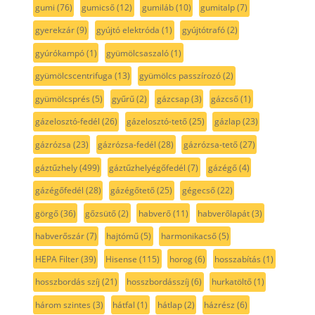
gumi
(76)
gumicső
(12)
gumiláb
(10)
gumitalp
(7)
gyerekzár
(9)
gyújtó elektróda
(1)
gyújtótrafó
(2)
gyúrókampó
(1)
gyümölcsaszaló
(1)
gyümölcscentrifuga
(13)
gyümölcs passzírozó
(2)
gyümölcsprés
(5)
gyűrű
(2)
gázcsap
(3)
gázcső
(1)
gázelosztó-fedél
(26)
gázelosztó-tető
(25)
gázlap
(23)
gázrózsa
(23)
gázrózsa-fedél
(28)
gázrózsa-tető
(27)
gáztűzhely
(499)
gáztűzhelyégőfedél
(7)
gázégő
(4)
gázégőfedél
(28)
gázégőtető
(25)
gégecső
(22)
görgő
(36)
gőzsütő
(2)
habverő
(11)
habverőlapát
(3)
habverőszár
(7)
hajtómű
(5)
harmonikacső
(5)
HEPA Filter
(39)
Hisense
(115)
horog
(6)
hosszabítás
(1)
hosszbordás szíj
(21)
hosszbordásszíj
(6)
hurkatöltő
(1)
három szintes
(3)
hátfal
(1)
hátlap
(2)
házrész
(6)