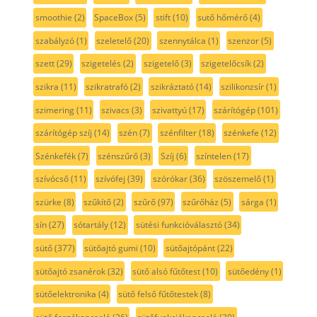
smoothie
(2)
SpaceBox
(5)
stift
(10)
sutő hőmérő
(4)
szabályzó
(1)
szeletelő
(20)
szennytálca
(1)
szenzor
(5)
szett
(29)
szigetelés
(2)
szigetelő
(3)
szigetelőcsík
(2)
szikra
(11)
szikratrafó
(2)
szikráztató
(14)
szilikonzsír
(1)
szimering
(11)
szivacs
(3)
szivattyú
(17)
szárítógép
(101)
szárítógép szíj
(14)
szén
(7)
szénfilter
(18)
szénkefe
(12)
Szénkefék
(7)
szénszűrő
(3)
Szíj
(6)
színtelen
(17)
szívócső
(11)
szívófej
(39)
szórókar
(36)
szöszemelő
(1)
szürke
(8)
szűkítő
(2)
szűrő
(97)
szűrőház
(5)
sárga
(1)
sín
(27)
sótartály
(12)
sütési funkcióválasztó
(34)
sütő
(377)
sütőajtó gumi
(10)
sütőajtópánt
(22)
sütőajtó zsanérok
(32)
sütő alsó fűtőtest
(10)
sütőedény
(1)
sütőelektronika
(4)
sütő felső fűtőtestek
(8)